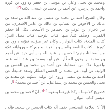
ومحمد بن يحيى وعلي بن موسى بن جعفر وداوود بن كورة
)
[2]
(
وأحمد بن إدريس، عن أحمد بن محمد بن عيسى، بكتبه
.
وقال الشيخ: أحمد بن محمد بن عيسى بن عبد الله بن سعد بن
مالك بن الأحوص بن السائب بن مالك بن عامر الأشعري، من
بني ذخران بن عوف بن الجماهر بن الأشعث، يكنّى أبا جعفر
القمي‏… وصنّف كتباً، منها: كتاب التوحيد، كتاب فضل النبيّ،
كتاب المتعة، كتاب النوادر ـ وكان غير مبوّب، فبوّبه داوود بن
كورة ـ، كتاب الناسخ والمنسوخ. أخبرنا بجميع كتبه ورواياته عدّة
من أصحابنا، منهم: الحسين بن عبيد الله وابن أبي جيد، عن أحمد
بن محمد بن يحيى العطّار، عن أبيه وسعد بن عبد الله، عنه.
وأخبرنا عدّة من أصحابنا، عن أحمد بن محمد بن الحسن بن
الوليد، عن أبيه، عن محمد بن الحسن الصفّار وسعد جميعاً، عن
أحمد بن محمد بن عيسى. وروى ابن الوليد المبوّبة عن محمد بن
)
[3]
(
يحيى والحسن بن محمد بن إسماعيل، عن أحمد بن محمد
.
)
[4]
(
فصريح كلامهما ـ وكذا غيرهما بتبعهما
ـ أنّ لأحمد بن محمد بن
عيسى كتاب النوادر.
إلاّ أنّ العلامة المجلسياحتمل أنّه كتاب الحسين بن سعيد، فإنّه ـ