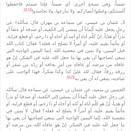
صمتاً، وفي نسخةٍ أخرى: أي صمتاً، فإذا صمتم فاحفظوا
)
[11]
(
ألسنتكم، وغضّوا أبصاركم، ولا تنازعوا، ولا تحاسدوا
.
3ـ عثمان بن عيسى، عن سماعة بن مهران قال: سألتُه× عن
رجلٍ يجعل عليه أَيْماناً أن يمشي إلى الكعبة، أو صدقة أو عتقاً أو
نذراً أو هَدْياً، إنْ كلّم أباه أو أمه أو أخاه أو ذا رحم، أو قطع قرابة،
أو مأثماً يقيم عليه، أو أمراً لا يصلح له فعله؟ فقال: كتاب الله
قبل اليمين، ولا يمين في معصية الله. إنما اليمين الواجبة التي
ينبغي لصاحبها أن يفي بها ما جعل الله عليه في الشكر، إنْ هو
عافاه من مرضه أو عافاه من أمرٍ يخافه أو ردّه من سفر أو
رزقه رزقاً، فقال: لله عليَّ كذا وكذا شكراً، فهذا الواجب على
)
[12]
(
صاحبه، ينبغي له أن يفي به‏
.
الحسين بن سعيد، عن عثمان بن عيسى، عن سماعة قال: سألتُه
عن رجلٍ جعل عليه أَيْماناً أن يمشي إلى الكعبة، أو صدقةً أو نذراً
أو هدياً، إنْ هو كلّم أباه أو أمّه أو أخاه أو ذا رحم، أو قطع قرابة، أو
مأثماً يقيم عليه، أو أمراً لا يصلح له فعله؟ فقال: لا يمين في
معصية الله، إنّما اليمين الواجبة التي ينبغي لصاحبها أن يفي بها
ما جعل لله عليه في الشكر، إنْ هو عافاه الله من مرضه أو