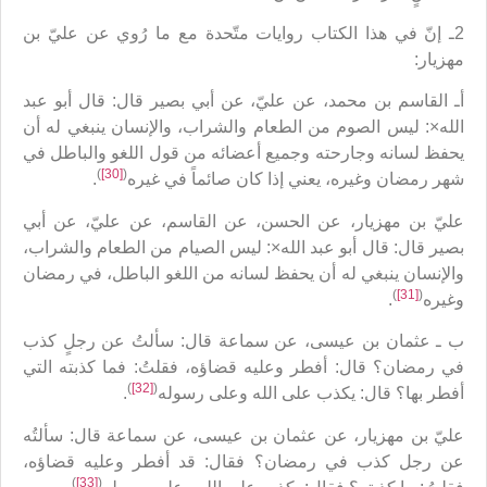
2ـ إنّ في هذا الكتاب روايات متّحدة مع ما رُوي عن عليّ بن
مهزيار:
أـ القاسم بن محمد، عن عليّ، عن أبي بصير قال: ‏قال أبو عبد
الله×: ليس الصوم من الطعام والشراب، والإنسان ينبغي له أن
يحفظ لسانه وجارحته وجميع أعضائه من قول اللغو والباطل في
)
[30]
(
شهر رمضان وغيره، يعني إذا كان صائماً في غيره
‏.
عليّ بن مهزيار، عن الحسن، عن القاسم، عن عليّ، عن أبي
بصير قال: قال أبو عبد الله×: ليس الصيام من الطعام والشراب،
والإنسان ينبغي له أن يحفظ لسانه من اللغو الباطل، في رمضان
)
[31]
(
وغيره‏
.
ب ـ عثمان بن عيسى، عن سماعة قال: سألتُ عن رجلٍ كذب
في رمضان؟ قال: أفطر وعليه قضاؤه، فقلتُ: فما كذبته التي
)
[32]
(
أفطر بها؟ قال: يكذب على الله وعلى رسوله
. ‏
عليّ بن مهزيار، عن عثمان بن عيسى، عن سماعة قال: سألتُه
عن رجل كذب في رمضان؟ فقال: قد أفطر وعليه قضاؤه،
)
[33]
(