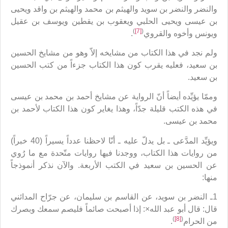
والنضر والنضر بن سويد والهيثم بن محمد والهيثم بن واقد ويحيى
بن عيسى ويحيى الحلبي ويعقوب بن يقطين ويوسف بن عقيل
)
[7]
(
ويونس وأخوه والقروي
.
ولم نجد في هذا الكتاب من مشايخه إلاّ وهو من مشايخ الحسين
بن سعيد، فعليه يقرب كون هذا الكتاب جزءاً من كتب الحسين
بن سعيد.
وممّا يؤيِّده أيضاً أنّ الرواية عن مشايخ أحمد بن محمد بن عيسى
في هذه الكتب قليلة جدّاً، وهذا يغاير كون هذا الكتاب لأحمد بن
محمد بن عيسى.
ويؤيِّد المدَّعى ـ بل يدلّ عليه ـ أنّا لاحظنا عدداً يسيراً (40 خبراً)
من روايات هذا الكتاب، ووجدنا فيها روايات متّحدة مع ما رُوي
عن الحسين بن سعيد في الكتب الأربعة. والآن نذكر أنموذجاً
منها:
1ـ النضر بن سويد، عن القاسم بن سليمان، عن جرّاح المدائني
قال: قال أبو عبد الله×: إذا أصبحت صائماً فليصم سمعك وبصرك
)
[8]
(
من الحرام‏
.