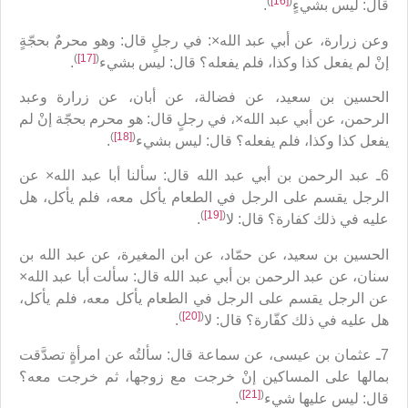
)
[16]
(
قال: ليس بشي‏ءٍ
.
وعن زرارة، عن أبي عبد الله×: في رجلٍ قال: وهو محرمٌ بحجّةٍ
)
[17]
(
إنْ لم يفعل كذا وكذا، فلم يفعله؟ قال: ليس بشي‏ء
.
الحسين بن سعيد، عن فضالة، عن أبان، عن زرارة وعبد
الرحمن، عن أبي عبد الله×، في رجلٍ قال: هو محرم بحجّة إنْ لم
)
[18]
(
يفعل كذا وكذا، فلم يفعله؟ قال: ليس بشي‏ء
.
6ـ عبد الرحمن‏ بن أبي عبد الله قال: سألنا أبا عبد الله× عن
الرجل يقسم على الرجل في الطعام يأكل معه، فلم يأكل، هل
)
[19]
(
عليه في ذلك كفارة؟ قال: لا
.
الحسين بن سعيد، عن حمّاد، عن ابن المغيرة، عن عبد الله بن
سنان، عن عبد الرحمن‏ بن أبي عبد الله قال: سألت أبا عبد الله×
عن الرجل يقسم على الرجل في الطعام يأكل معه، فلم يأكل،
)
[20]
(
هل عليه في ذلك كفّارة؟ قال: لا
.
7ـ عثمان بن عيسى، عن سماعة قال: سألتُه عن امرأةٍ تصدَّقت
بمالها على المساكين إنْ خرجت مع زوجها، ثم خرجت معه؟
)
[21]
(
قال: ليس عليها شي‏ء
.