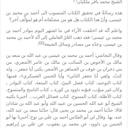
*)
(
الشيخ محمد باقر ملكيان
هذه رسالةٌ في تحقيق الكتاب المنسوب الى أحمد بن محمد بن
عيسى، وأنّ هذا الكتاب هل هو من مصنّفاته أم هو لمؤلِّف آخر؟
واعلم أنّه قد اختلفت الآراء في ما اشتهر اليوم بنوادر أحمد بن
محمد بن عيسى؛ فقد ذهب الحُرّ العاملي إلى أنّه لأحمد بن محمد
)
[1]
(
بن عيسى، وعدّه من مصادر وسائل الشيعة
.
وقال النجاشي: أحمد بن محمد بن عيسى بن عبد الله بن سعد بن
مالك بن الأحوص بن السائب بن مالك بن عامر الأشعري، من
بني ذخران بن عوف بن الجماهر بن الأشعر، يكنى أبا جعفر… وله
كتبٌ، ولقي أبا جعفر الثاني× وأبا الحسن العسكري×، فمنها:
كتاب التوحيد، كتاب فضل النبيّ، كتاب المتعة، كتاب النوادر ـ
وكان غير مبوَّب، فبوّبه داوود بن كورة ـ، كتاب الناسخ والمنسوخ،
كتاب الأظلة، كتاب المسوخ، كتاب فضائل العرب… أخبرنا بكتبه
الشيخ أبو عبد الله الحسين بن عبيد الله وأبو عبد الله بن شاذان
قالا: حدَّثنا أحمد بن محمد بن يحيى قال: حدَّثنا سعد بن عبد الله،
عنه، بها. وقال لي أبو العبّاس أحمد بن علي بن نوح: أخبرنا بها أبو
الحسن بن داوود، عن محمد بن يعقوب، عن علي بن إبراهيم