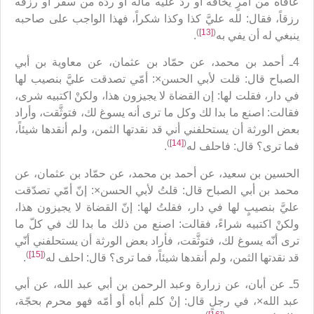
عافاه من أمرٍ يخافه أو ردّ عليه ماله أو ردّه من سفر أو رزقه
رزقاً، فقال: لله عليَّ كذا وكذا شكراً، فهذا الواجب على صاحبه
)
[13]
(
ينبغي له أن يفي به
.
4ـ أحمد بن محمد، عن حمّاد بن عثمان، عن معاوية بن أبي
الصباح قال: قلت لأبي‏ الحسن×: أمّي تصدقت عليَّ بنصيب لها
في دار، فقلت لها: إن القضاة لا يجيزون هذا، ولكنْ اكتبيه شرى،
فقالت: اصنع ما بدا لك وكل ما ترى أنه يسوغ لك، فتوثَّقت، وأراد
بعض الورثة أن يستحلفني أني قد نقدتها الثمن، ولم أنقدها شيئاً،
)
[14]
(
فما ترى؟ قال: فاحلف له‏
.
الحسين بن سعيد، عن أحمد بن محمد، عن حمّاد بن عثمان، عن
محمد بن أبي الصباح قال: قلتُ لأبي الحسن×: إنّ أمّي تصدّقت
عليَّ بنصيبٍ لها في دار، فقلتُ لها: إنّ القضاة لا يجيزون هذا،
ولكنْ اكتبيه شراءً، فقالت: اصنع من ذلك ما بدا لك في كلّ ما
ترى أنّه يسوغ لك، فتوثَّقت، فأراد بعض الورثة أن يستحلفني أنّي
)
[15]
(
قد نقدتها الثمن، ولم أنقدها شيئاً، فما ترى؟ قال: احلف له
‏.
5ـ عن أبان، عن زرارة وعبد الرحمن بن أبي عبد الله، عن أبي
عبد الله×، في رجلٍ قال: إنْ كلم أباه أو أمّه فهو محرم بحجّة،