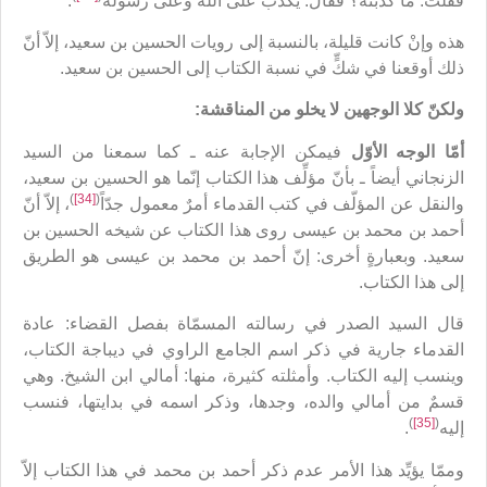
فقلتُ: ما كذبته؟ فقال: يكذب على الله وعلى رسوله
.
هذه وإنْ كانت قليلة، بالنسبة إلى رويات الحسين بن سعيد، إلاّ أنّ
ذلك أوقعنا في شكٍّ في نسبة الكتاب إلى الحسين بن سعيد.
ولكنّ كلا الوجهين لا يخلو من المناقشة:
أمّا الوجه الأوّل
فيمكن الإجابة عنه ـ كما سمعنا من السيد
الزنجاني أيضاً ـ بأنّ مؤلِّف هذا الكتاب إنّما هو الحسين بن سعيد،
)
[34]
(
والنقل عن المؤلّف في كتب القدماء أمرٌ معمول جدّاً
، إلاّ أنّ
أحمد بن محمد بن عيسى روى هذا الكتاب عن شيخه الحسين بن
سعيد. وبعبارةٍ أخرى: إنّ أحمد بن محمد بن عيسى هو الطريق
إلى هذا الكتاب.
قال السيد الصدر في رسالته المسمّاة ب‍فصل القضاء: عادة
القدماء جارية في ذكر اسم الجامع الراوي في ديباجة الكتاب،
وينسب إليه الكتاب. وأمثلته كثيرة، منها: أمالي ابن الشيخ. وهي
قسمٌ من أمالي والده، وجدها، وذكر اسمه في بدايتها، فنسب
)
[35]
(
إليه
.
وممّا يؤيِّد هذا الأمر عدم ذكر أحمد بن محمد في هذا الكتاب إلاّ