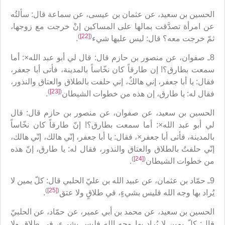
الحسين بن سعيد، عن عثمان بن عيسى، عن سماعة قال: سألتُه
عن امرأة تصدَّقت بمالها على المساكين إنْ خرجت مع زوجها،
)
[22]
(
ثمّ خرجت معه؟ قال: ليس عليها شي‏ء
.
8ـ صفوان، عن منصور بن حازم قال: قال لي أبو عبد الله×: أما
سمعت بطارق؟! إن طارقاً كان نخّاساً بالمدينة، فأتى أبا جعفر،
فقال: يا أبا جعفر، إني هالكٌ، إني حلفت بالطلاق والعتاق والنذور،
)
[23]
(
فقال له: يا طارق، إن هذه من خطوات الشيطان
‏.
الحسين بن سعيد، عن صفوان، عن منصور بن حازم قال: قال
لي أبو عبد الله×: أما سمعت بطارق؟! إنّ طارقاً كان نخّاساً
بالمدينة، فأتى أبا جعفر×، فقال: يا أبا جعفر، إنّي هالك، إنّي هالك،
إنّي حلفتُ بالطلاق والعتاق والنذور، فقال له: يا طارق، إنّ هذه
)
[24]
(
من خطوات الشيطان‏
.
9ـ حمّاد بن عثمان، عن عبيد الله بن عليّ الحلبي قال: كلّ يمين لا
)
[25]
(
يُراد بها وجه الله فليس بشي‏ءٍ، في طلاقٍ ولا عتق‏
.
الحسين بن سعيد، عن محمد بن أبي عمير، عن حمّاد، عن الحلبيّ
قال: كلّ يمين لا يُراد بها وجه الله فليس بشي‏ءٍ، في طلاق ولا