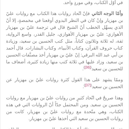
في أوّل الكتاب، وفي موردٍ واحد.
وأمّا الوجه الثاني
فإنّ اتّحاد روايات هذا الكتاب مع روايات عليّ
بن مهزيار وإنْ كان في النظر البدوي أوقعنا في مخمصةٍ، إلا أنّ
الذي يسهِّل الخطب أنّ الشيخ قال في ترجمة عليّ بن مهزيار
الأهوازي: عليّ بن مهزيار الأهوازي‏، جليل القدر، واسع الرواية،
ثقة، له ثلاثة وثلاثون كتاباً، مثل كتب الحسين بن سعيد، وزيادة
كتاب حروف القرآن، وكتاب الأنبياء، وكتاب البشارات. قال أحمد
بن أبي عبد الله البرقي: إنّ عليّ بن مهزيار أخذ مصنَّفات الحسين
بن سعيد، وزاد عليها في ثلاثة كتب منها زيادة كثيرة، أضعاف ما
)
[36]
(
للحسين بن سعيد
.
وممّا يشهد على هذا القول كثرة روايات عليّ بن مهزيار عن
)
[37]
(
الحسين بن سعيد
.
وهذا صريحٌ في اتّحاد كثيرٍ من روايات عليّ بن مهزيار مع روايات
الحسين بن سعيد. ومن المحتمل جدّاً أنّ الروايات التي في هذه
الكتاب، وهي متّحدة مع روايات عليّ بن مهزيار، كانت من
روايات الحسين بن سعيد التي أخذها عليّ بن مهزيار.