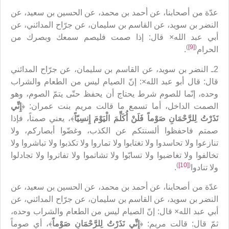
عدّة من أصحابنا، عن أحمد بن محمد، عن الحسين بن سعيد، عن
النضر بن سويد، عن القاسم بن سليمان، عن جرّاح المدائني، عن
أبي عبد الله× قال‏: إذا صمت فليصم سمعك وبصرك من
)
[9]
(
الحرام
.
2ـ النضر بن سويد، عن القاسم بن سليمان، عن جرّاح المدائني
قال: قال أبو عبد الله×: إنّ الصيام ليس من الطعام والشراب
وحده، إنّما للصوم شرط يحتاج أن يحفظ حتّى يتمّ الصوم، وهو
الصمت الداخل، أما تسمع ما قالت مريم بنت عمران: ﴿
إِنِّي
نَذَرْتُ لِلرَّحْمَانِ صَوْماً فَلَنْ أُكَلِّمَ الْيَوْمَ إِنسِيّاً
﴾، يعني صمتاً، فإذا
صمتم فاحفظوا ألسنتكم عن الكذب، وغضّوا أبصاركم، ولا
تنازعوا ولا تحاسدوا ولا تغتابوا ولا تماروا ولا تكذبوا ولا تباشروا ولا
تخالفوا ولا تغاضبوا ولا تسابّوا ولا تشاتموا ولا تفاتروا ولا تجادلوا
)
[10]
(
ولا تنادوا
.
عدّة من أصحابنا، عن أحمد بن محمد، عن الحسين بن سعيد، عن
النضر بن سويد، عن القاسم بن سليمان، عن جرّاح المدائني، عن
أبي عبد الله× قال: إنّ الصيام ليس من الطعام والشراب وحده،
ثمّ قال: قالت مريم: ﴿
إِنِّي نَذَرْتُ لِلرَّحْمَانِ صَوْماً
﴾، أي صوماً