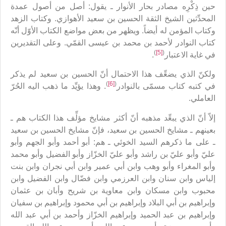
حين ذِكْرِه مصادر بحار الأنوار ـ يقول: أصل من أصول عمدة
المحدِّثين الشيخ الثقة الحسين بن سعيد الأهوازي. وكتاب الزهد
وكتاب المؤمن له أيضاً. ويظهر من بعض مواضع الكتاب الأوّل أنّه
كتاب النوادر لأحمد بن محمد بن عيسى القمّي. وعلى التقديرين
)
[5]
(
في غاية الاعتبار
.
ولكنّ الذي يضعِّف هذا الاحتمال أنّ الحسين بن سعيد لم يذكر
)
[6]
(
في كتبه كتاب مسمّى بالنوادر
. وهذا يؤيِّد ما ذهب اليه الحُرّ
العاملي.
إلاّ أنّ الذي يبعِّد مذهبه أنّ أكثر مشايخ مؤلِّف هذا الكتاب هم ـ
بعينهم ـ مشايخ الحسين بن سعيد، فإنّ مشايخ الحسين بن سعيد
ـ على ما ذكرهم السيد الخوئي ـ هم: أبو أحمد وأبو الجهم وأبو
عليّ وأبو عليّ بن راشد وأبو عليّ الخزّاز وأبو الفضيل وأبو محمد
وأبو المغراء وأبو وهب وابن أبي عمير وابن أبي نجران وابن بنت
إلياس وابن سنان وابن العرزمي وابن فضّال وابن الفضيل وابن
محبوب وابن مسكان وابن معاوية بن شريح وأبان بن عثمان
وإبراهيم بن أبي البلاد وإبراهيم بن أبي محمود وإبراهيم بن سفيان
وإبراهيم بن عبد الحميد وإبراهيم الخزّاز وأحمد بن أبي عبد الله