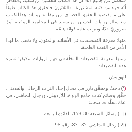
فتحصَّل من جميع ذلك أنّ هذا الكتاب للحسين بن سعيد. والظاهر
أنّه جزءٌ من كتبه المشتهرة بـ (الثلاثين). فتحقيق هذا الكتاب طبقاً
على ما يقتضيه التحقيق العصري، من مقارنة روايات هذا الكتاب
مع سائر روايات الحسين بن سعيد في المجاميع الروائية، أمرٌ
ضروريّ جدّاً، ويترتب عليه فوائد هامّة:
منها: معرفة التصحيفات في الأسانيد والمتون. ولا يخفى ما لهذا
الأمر من القيمة العلمية.
ومنها: معرفة التقطيعات المخلّة في فهم الروايات، وكيفية نشوء
هذه التقطيعات.
الهوامش
(
*) باحثٌ ومحقِّق بارز في مجال إحياء التراث الرجالي والحديثي.
حقَّق وصحَّح كتاب جامع الرواة، للأردبيلي، ورجال النجاشي، في
عدّة مجلَّدات ضخمة.
([1]) وسائل الشيعة 30: 159، الفائدة الرابعة.
([2]) رجال النجاشي: 82 ـ 83، رقم 198.