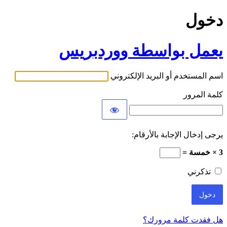
دخول
يعمل بواسطة ووردبريس
اسم المستخدم أو البريد الإلكتروني
كلمة المرور
يرجى إدخال الإجابة بالأرقام:
3 × خمسة =
تذكرني
هل فقدت كلمة مرورك؟