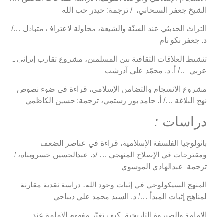
الشيخ جعفر السبحاني، / ترجمة: حيدر حب الله
التراث الحديثي عند السنّة والشيعة، محاولة لاعتراف متبادل …/
د. جعفر نكو نام
تنشيط العلاقات الثقافية بين المسلمين، مشروع تقارب إيراني ـ
عربي …/ أ. د. محمّد علي آذرشب
مشروع الانسجام والتضامن الإسلامي، قراءة في ضوء نصوص
نهج البلاغة …/ أ. حامد بور رستمي، ترجمة: حسين الكاظمي
دراسات
:
باثولوجيا الفلسفة الإسلامية، قراءة في عناصر الضعف
ومقترحات في الإصلاح المنهجي … /د. عبدالحسين خسروبناه، /
ترجمة: عبدالهادي الموسوي
المنهج السيكولوجي في إثبات وجود الله، دراسة نقدية مقارنة
لمناهج إثبات المبدأ …/ د. السيد محمد علي ديباجي
الإمامة والصيروة التاريخية، كيف تغيّر مفهوم الإمامة عند