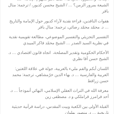
الشيعة بمرور الزمن؟ … / الشيخ محسن كديور، / ترجمة: منال
باقر
هفوات الناقدين، قراءة نقدية لآراء كديور حول الإمامة والتاريخ
… د. محمّد محمّد رضائي، ترجمة: منال باقر
التفسير التجزيئي والتفسير الموضوعي، مطالعة تقويمية نقدية
في نظرية السيد الصدر … الشيخ محمّد فاكر الميبدي
الأحكام الحكومية وتقدير المصلحة، اتجاه قانون اقتصادي … د.
الشيخ حسن آقا نظري
اللسان أبكم والفم مليء بالعربية، جولة في علاقة اللغتين:
العربية والفارسية … د. بهاء الدين خرّمشاهي، ترجمة: محمد
حسن زراقط
معرفة الله في التراث العقلي الإسلامي، البهائي أنموذجاً … د.
أحد فرامرز قراملكي و د. مصطفى زين
القبلة الأولى بين الكعبة وبيت المقدس، دراسة قرآنية حديثية
تاريخية … د. منصور بهلوان