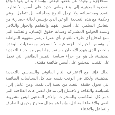
المتحاجزة والبعيدة عن بعضها البعض، وإنما لا بد أن يقودنا واقع
التعددية المذهبية إلى بناء وطني جديد على أسس لا تحارب
التعدد ومقتضياته، ولا ترذل التنوع وحاجاته، بل تتعامل بوعي
وحكمة مع هذه التعددية. الوعي الذي يؤسس لحالة حضارية من
التعايش السلمي على أسس الفهم والتفاهم والحوار والتلاقي
وتنمية الجوامع المشتركة وصيانة حقوق الإنسان. والحكمة التي
تمنع اندفاع أي طرف للقيام بأي تصرف يضر بمفهوم المواطنة
أو يؤسس لخيارات اجتماعية لا تنسجم ومقتضيات الوحدة.
والخطر الذي يتهدد الأوطان واستقرارها، ليس من جراء التعددية
المذهبية، بل هو من جراء سياسة التمييز الطائفي التي تعمل
على تفتيت المجتمع على أسس طائفية مقيتة.
لذلك فإننا مع الاعتراف التام القانوني والسياسي بالتعددية
المذهبية، ولكننا في الوقت نفسه ضد كل السياسات الطائفية
التي تحول حقيقة التعدد من نعمة إلى نقمة، ومن عامل إثراء
للسياسة والثقافة والاجتماع إلى مدخل للصراعات الطاحنة التي
تدمر كل المكاسب والمنجزات. والآخر المذهبي ليس مشروعا
للنفي والإقصاء المتبادل، وإنما هو مجال مفتوح وحيوي للتعارف
والتفاعل والاغتناء.