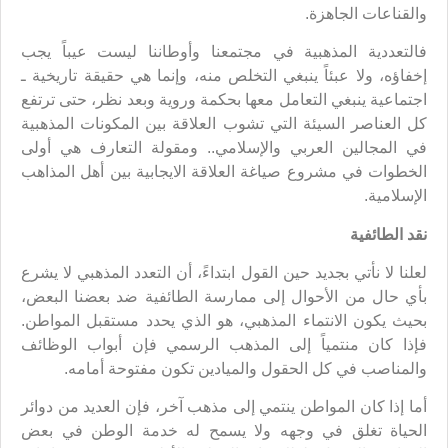
والقناعات الجاهزة.
فالتعددية المذهبية في مجتمعنا وأوطاننا ليست عيباً يجب
إخفاؤه، ولا عبئاً ينبغي التخلص منه، وإنما هي حقيقة تاريخية ـ
اجتماعية ينبغي التعامل معها بحكمة وروية وبعد نظر، حتى ترتفع
كل العناصر السيئة التي تشوب العلاقة بين المكونات المذهبية
في المجالين العربي والإسلامي.. ومقولة التعارف هي أولى
الخطوات في مشروع صياغة العلاقة الايجابية بين أهل المذاهب
الإسلامية.
نقد الطائفية
لعلنا لا نأتي بجديد حين القول ابتداءً، أن التعدد المذهبي لا يشرع
بأي حال من الأحوال إلى ممارسة الطائفية ضد بعضنا البعض،
بحيث يكون الانتماء المذهبي، هو الذي يحدد مستقبل المواطن.
فإذا كان منتمياً إلى المذهب الرسمي فإن أبواب الوظائف
والمناصب في كل الحقول والميادين تكون مفتوحة أمامه.
أما إذا كان المواطن ينتمي إلى مذهب آخر، فإن العديد من دوائر
الحياة تغلق في وجهه ولا يسمح له خدمة الوطن في بعض