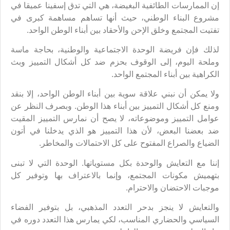
إن الممارسات الطائفية البغيضة، هي التي تدق إسفينا عميقا في
مشروع البناء الوطني، حيث أنها تساهم مساهمة كبرى في
تفتيت المجتمع وخلق الإحن والأحقاد بين أبناء الوطن الواحد.
لذلك فإن فريضة الوحدة الاجتماعية والوطنية، بحاجة ماسة
وملحة اليوم، إلى الوقوف بحزم ضد كل أشكال التمييز وبث
الكراهية بين أبناء المجتمع الواحد.
ولا يمكن أن نبني علاقة سوية بين أبناء الوطن الواحد، إلا بنقد
ومنع كل أشكال التمييز بين أبناء هذا الوطن. وبصرف النظر عن
عوامل التمييز وموضوعاته، لا يصح أن نمارس التمييز المقيت
ضد بعضنا البعض، لأن هذا التمييز هو الذي يدخلنا في أتون
الضياع والصراع المفتوح على كل الاحتمالات والمخاطر.
إننا مع التعايش والوحدة بكل مستوياتها. الوحدة التي لا تبنى
بتهميش مكونات المجتمع، وإنما بالاعتراف بها وتوفير كل
موجبات الاحتضان والاحترام.
والتعايش لا ينجز بدحر التعدد المذهبي، بل بتوفير الفضاء
السياسي والحضاري المناسب، لكي يمارس هذا التعدد دوره في