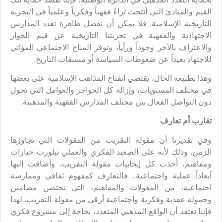
القيم والمبادئ التي أنتجت ثراءً فقهياً وفكرياً وعلمياً في التجربة
التاريخية الإسلامية. فلا يمكن أن نفصل ظاهرة تعدد المدارس
الاجتهادية والفقهية في تجربتنا التاريخية عن قيم الحوار
والاعتراف بالآخر وجوداً ورأياً، وتوفر المناخ الاجتماعي المؤاتي
للاجتهاد بعيداً عن ضغوطات السياسة أو مسبقات التاريخ.
وهذا بطبيعة الحال، يقتضي انفتاح المذاهب الإسلامية على بعضها
في مختلف المستويات، وإزالة كل الحواجز والعوامل التي تحول
دون التواصل الفعال بين مختلف المدارس الفقهية والمذهبية.
تقارب أم تعارف
وفي تقديرنا أن مقولة التقريب من المقولات التي تجاوزها
الزمن. وذلك لأنه على الصعيد الفكري والعملي تبلورت خيارات
ومفاهيم، أخذت كل إيجابيات مقولة التقريب، وأضافت إليها
أبعاداً عملية واجتماعية.. فالتعارف كمفهوم ثقافي وممارسة
اجتماعية، من المقولات والمفاهيم، التي تحتضن مضامين
وحمولة عقدية وفكرية واجتماعية أرقى من مقولة التقريب. لهذا
فإننا نعتقد أن الواقع المذهبي المتعدد، بحاجة إلى مشروع فكري