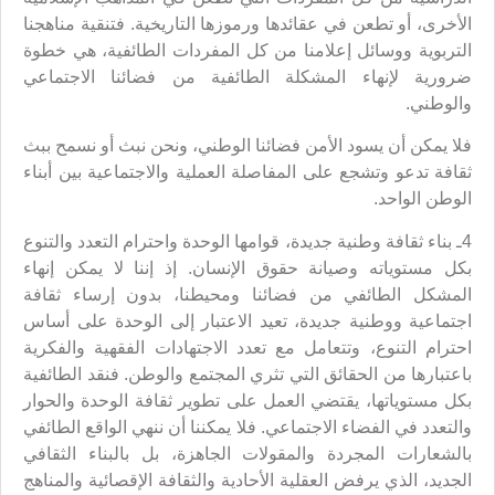
الأخرى، أو تطعن في عقائدها ورموزها التاريخية. فتنقية مناهجنا
التربوية ووسائل إعلامنا من كل المفردات الطائفية، هي خطوة
ضرورية لإنهاء المشكلة الطائفية من فضائنا الاجتماعي
والوطني.
فلا يمكن أن يسود الأمن فضائنا الوطني، ونحن نبث أو نسمح ببث
ثقافة تدعو وتشجع على المفاصلة العملية والاجتماعية بين أبناء
الوطن الواحد.
4ـ بناء ثقافة وطنية جديدة، قوامها الوحدة واحترام التعدد والتنوع
بكل مستوياته وصيانة حقوق الإنسان. إذ إننا لا يمكن إنهاء
المشكل الطائفي من فضائنا ومحيطنا، بدون إرساء ثقافة
اجتماعية ووطنية جديدة، تعيد الاعتبار إلى الوحدة على أساس
احترام التنوع، وتتعامل مع تعدد الاجتهادات الفقهية والفكرية
باعتبارها من الحقائق التي تثري المجتمع والوطن. فنقد الطائفية
بكل مستوياتها، يقتضي العمل على تطوير ثقافة الوحدة والحوار
والتعدد في الفضاء الاجتماعي. فلا يمكننا أن ننهي الواقع الطائفي
بالشعارات المجردة والمقولات الجاهزة، بل بالبناء الثقافي
الجديد، الذي يرفض العقلية الأحادية والثقافة الإقصائية والمناهج