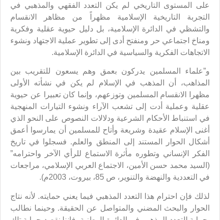
على المستوى التاريخي لم يكن التعدد الفقهي والمذهبي في
التجربة التاريخية الإسلامية مظهراً من مظاهر الانقسام
والتشظي في الدائرة الإسلامية، بل دليل حيوية عقلية وفكرية
ومناخ اجتماعي حر ومنفتح أدى إلى تطوير عملية الاجتهاد ونشوء
الاتجاهات الفكرية والسياسية في الدائرة الإسلامية.
و”علماء المسلمين يدركون بعمق وهم يسعون للتقريب بين
المذاهب، أن المذهب في الإسلام لم يكن في نشأته الأولى
مظهرا الانقسام المسلمين وتوزعهم، وإنما كان تعبيرا عن حيوية
عقلية وعملية أدت إلى تشعب الآراء ونشوء التيارات المنهجية
في استنباط الأحكام الشرعية ودلالات النصوص على النحو الذي
أغنى الإسلام عقيدة وشريعة وأتاح للمسلمين أن يمارسوا أعمق
أشكال الحوار المستند إلى المنطق والعلم. فسجلوا في تاريخ
الفكر الإنساني وتطوره مأثرة الاستماع للرأي الآخر واحترامه”
(السيد محمد حسن الأمين، الاجتماع العربي الإسلامي، مراجعات
في التعددية والنهضة والتنوير، ص 85، بيروت، 2003م).
لذلك فإن احترام هذا التعدد المذهبي فيما يعني حمايته. لأنه نتاج
الحوار والبحث المضني والمتواصل عن الحقيقة. وحينما نطالب
بحماية التعدد المذهبي في الدائرة الوطنية، فإننا نقصد حماية تلك