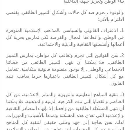
بناء الوطن وتعزيز جبهته الداخلية.
والوقوف بحزم ضد كل حالات وأشكال التمييز الطائفي، يقتضي
الالتزام بالآتي:
1ـ الاعتراف القانوني والسياسي بالمذاهب الإسلامية المتوفرة
في الوطن، وإعطاءها المجال والفرصة لكي تمارس بحرية كل
أعمالها وأنشطتها الثقافية والدينية والاجتماعية.
2ـ سن القوانين التي تجرم وتعاقب كل مواطن، يمارس التمييز
الطائفي. فلا يمكننا أن ننهي التمييز الطائفي من فضائنا
الاجتماعي والوطني، إلا بوجود منظومة قانونية متكاملة، تتعامل
مع كل أشكال التمييز الطائفي باعتبارها جرما يعاقب عليه
القانون.
3ـ تنقية المناهج التعليمية والتربوية والمنابر الإعلامية، من كل
العناصر والقضايا التي تبث الكراهية الدينية والمذهبية. فلا يمكننا
أن ننهي المشكلة الطائفية من واقعنا، إلا بإنهاء المصادر الثقافية
والإعلامية التي تغذي هذه المشكلة وتمدها بالأسباب والمبررات.
لذلك نحن بحاجة إلى جهد وطني حقيقي لتنقية كل المناهج
الدراسية من كل المفردات التي تطعن في المذاهب الإسلامية