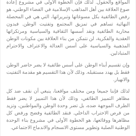
المواقع والحقول. لذلك فإن الخطوة الأولى في مشروع إعادة
صوغ العلاقة بين أهل المذاهب الإسلامية في الفضاء الوطني، هو
رفض الطائفية بكل مسوغاتها وتبريراتها، التي هي في المحصلة
النهائية تساهم في تمزيق المجتمع وتفتيت الوطن. فبدون
محاربة الطائفية ونقد أسسها الثقافية والسياسية ومرتكزاتها
العقدية والفكرية، لن نتمكن من بناء العلاقة بين مكونات الوطن
المذهبية والسياسية على أسس العدالة والاعتراف والاحترام
المتبادلين.
وإن تقسيم أبناء الوطن على أسس طائفية لا يضر حاضر الوطن
فقط بل يهدد مستقبله. وذلك لأن هذا التقسيم هو مقدمة التفتيت
والانهيار.
لذلك فإننا جميعا ومن مختلف مواقعنا، ينبغي أن نقف ضد كل
مظاهر التمييز الطائفي، وذلك لأن هذا التمييز لا يضر فقط
الطرف الموجهة ضده، بل تضر وحدة الوطن والمواطنين، وتزيد
من فرص الاحتراب الداخلي. فنقد الطائفية وفضح ورفض كل
مظاهرها ووقائعها، هو الخطوة الأولى في مشروع بناء الوحدة
الوطنية الصلبة وتطوير مستوى الانسجام والاندماج الاجتماعي.