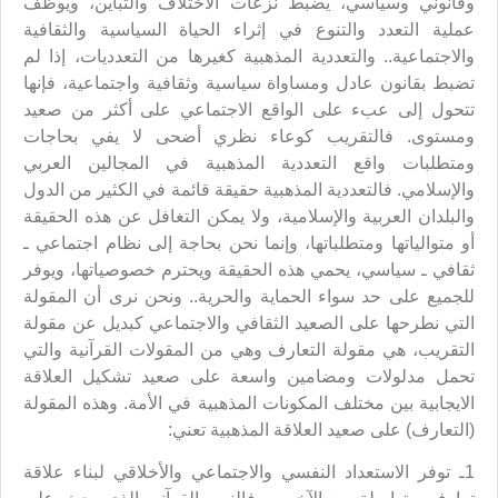
وقانوني وسياسي، يضبط نزعات الاختلاف والتباين، ويوظف
عملية التعدد والتنوع في إثراء الحياة السياسية والثقافية
والاجتماعية.. والتعددية المذهبية كغيرها من التعدديات، إذا لم
تضبط بقانون عادل ومساواة سياسية وثقافية واجتماعية، فإنها
تتحول إلى عبء على الواقع الاجتماعي على أكثر من صعيد
ومستوى. فالتقريب كوعاء نظري أضحى لا يفي بحاجات
ومتطلبات واقع التعددية المذهبية في المجالين العربي
والإسلامي. فالتعددية المذهبية حقيقة قائمة في الكثير من الدول
والبلدان العربية والإسلامية، ولا يمكن التغافل عن هذه الحقيقة
أو متوالياتها ومتطلباتها، وإنما نحن بحاجة إلى نظام اجتماعي ـ
ثقافي ـ سياسي، يحمي هذه الحقيقة ويحترم خصوصياتها، ويوفر
للجميع على حد سواء الحماية والحرية.. ونحن نرى أن المقولة
التي نطرحها على الصعيد الثقافي والاجتماعي كبديل عن مقولة
التقريب، هي مقولة التعارف وهي من المقولات القرآنية والتي
تحمل مدلولات ومضامين واسعة على صعيد تشكيل العلاقة
الايجابية بين مختلف المكونات المذهبية في الأمة. وهذه المقولة
(التعارف) على صعيد العلاقة المذهبية تعني:
1ـ توفر الاستعداد النفسي والاجتماعي والأخلاقي لبناء علاقة