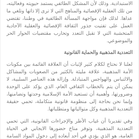
الاستبدادية. وذلك لأن المشكل الطائفي يستمد حيويته وفعاليته،
من تلك العقلية الإقصائية والمناهج التي لا ترى إلا ذاتها وتلغي ما
عداها. لذلك فإن مواجهة المسألة الطائفية في وطننا، تقتضي
العمل على تفتيت جذور الثقافة الإقصائية والعقلية الآحادية
المتخشبة التي لا تقبل التعدد وتحارب مقتضيات الحوار الحر
والموضوعي.
التعددية المذهبية والحماية القانونية
لعلنا لا نحتاج لكلام كثير لإثبات أن العلاقة القائمة بين مكونات
الأمة المذهبية، علاقة مليئة بالكثير من الصعوبات والمشاكل
والالتباس والهواجس المتبادلة. وإزالة هذه العناصر السلبية، لا
يمكن أن يتم بالخطاب الثقافي العام، الذي يؤكد على الوحدة
وضرورتها، وأهمية أن تستعيد الأمة الإسلامية وحدتها وتضامنها،
وإنما نحن بحاجة إلى منظومة قانونية متكاملة، تحمي حقيقة
التعددية المذهبية وكل متوالياتها ومتطلباتها.
وفي تقديرنا أن غياب الأطر والإجراءات القانونية، التي تحمي
التعددية المذهبية، وتوفر مناخ حضورها الايجابي في الحياة
العامة، هو الذي يؤدي في أحد أبعاده إلى دخول المواد السامة