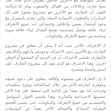
تعارف متواصلة مع الآخرين. فالنص القرآني الذي يحث على
نسج تعارف وعلاقات بين القبائل والشعوب يوفر لنا إمكانية
القول، أن التعارف مع الآخرين هو مشروع مفتوح على كل
المبادرات والخطوات الإنسانية النبيلة، والتي تتغذى باستمرار مع
وجود استعداد نفسي وأخلاقي واجتماعي عند جميع الأطراف
لبناء علاقة تواصل مستديمة تفسح المجال لبناء علاقة سوية
وسليمة بين جميع الأطراف والمكونات.
2ـ الاعتراف بالآخر، حيث أنه لا يمكن أن تنطلق في مشروع
التعارف مع الآخرين بدون الاعتراف بوجودهم وآرائهم وأفكارهم.
فالتعارف يقتضي الاعتراف أن في الوجود أو المجتمع أو الوطن
آخرين. وهذا الاعتراف هو الذي يقود إلى مشروع التعارف على
أسس واضحة ومثمرة.
3ـ إن التعارف في مضمونه وآفاقه، ينطوي على دعوة عميقة
وجوهرية لمعرفة الآخر من خلال استكشافه وولوج منظوماته
وقراءته كما هو، بعيدا عن الذاتية التي تسقط على هذا الآخر
عصبيتها الاجتماعية والفكرية. وهذا يقتضي الحوار المتواصل
والمستديم بين جميع الأطراف والمكونات، حتى يتسنى للجميع
المعرفة المتبادلة واكتشاف الآخر بعيداً عن المسبقات