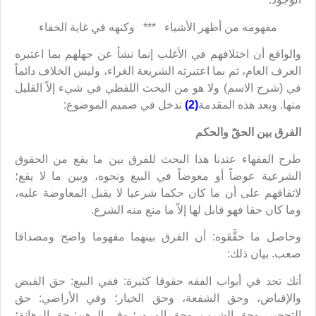
مفهومه من أظهر الأشياء *** وكنهه في غاية الخفاء
والواقع أن اختلافهم في الأغلب إنما نشأ عن جهلهم بما اعتبره
العرف العام، ثم بما اعتبرته الشريعة الغراء، وليس الخلاف دائماً
في (شرح الاسم) ولا هو من البحث اللفظي في شيء إلاّ القليل
منها. وبعد هذه المقدمة
(2)
ندخل في صميم الموضوع:
الفرق بين الحقّ والحكم
طرح الفقهاء عندنا هذا البحث للفرق بين ما يقع من الحقوق
الشرعية عوضاً أو معوضاً في البيع ونحوه، وبين ما لا يقع؛
لاتفاقهم على أن ما كان حكما شرعيا لا يقبل المعاوضة عليه،
وما كان حقا فهو قابل لها إلاّ ما منع منه الشرع.
وحاصل ما حقَّقوه: أن الفرق بينهما مفهوما واضح ومصداقا
صعب. بيان ذلك:
أنك تجد في أبواب الفقه حقوقا كثيرة: ففي البيع: حق القبض
والإقباض، وحق الشفعة، وحق الخيار؛ وفي الأراضي: حق
التحجير، وحق الشرب، وحق المرور؛ وفي الرهن: حق الرهانة؛