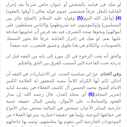
لو شك في قيامه بالشخص أو عنوان خاص شرعاً بعد إحراز
القابلية للنقل عرفاً فمقتضى عموم قوله تعالى ( أوفوا بالعقود)
(4)
(وأحل الله البيع)
(5)
وقوله عليه السلام: (الصلح جائز بين
المسلمين) و(والمؤمنون عند شروطهم) و(الناس مسلطون على
أموالهم) ونحوها صحة التصرف فيه بعد فرض أن عناوينها صادقة
عليها نعم، لو شك في إحراز القابلية عرفاً فلا يجوز التمسك
بالعمومات، والكلام في هذا طويل وعميق فلنضرب عنه صفحاً.
والحق أنه يجب الرجوع في كل مورد إلى بابه من الفقه قبل ان
ندرجه تحت القاعدة التي أسست للفرق بين الحق والحكم.
وفي الختام
: عنّ لي بمناسبة البحث عن الاعتباريات في الفقه أن
أحكي لكم أيها الكرام كلاماً بنصه للمغفور له العلامة الكبير
الامام الشيخ محمد الحسين آل كاشف الغطاء في مقدمة كتابه
(تحرير المجلة)
(6)
أي مجلة العدل، قال رحمه الله: إن مدار
القعود والمعاملات على الأموال، وليس للمال حقيقة عينية
خارجية كسائر الأعيان تتمحض في المالية تمحض سائر الأنواع
في حقائقها النوعية، وإنما هو: حقيقة اعتبارية ينتزعها العقلاء من
الموجودات الخارجية التي تتقوم بها معايشهم، وتسد بها حاجاتهم