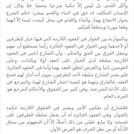
وأكل اللحم، بل ليس إلاّ حكما شرعيا محضا. فلا يقال: إن
الإنسان المكلف له حق في الماء واللحم بمجرد حكم الشرع
بجواز الانتفاع بهما، والماء واللحم في محل البحث ليسا إلاّ أنهما
وقعا موردا ومتعلقاً للحكم.
وبالموازنة بين الجواز في العقود اللازمة التي فيها خيار للطرفين
أو لأحدهما وبين الجواز في العقود الجائزة رأسا نستطيع أن نفهم
ونعقل الفرق بين الحق والحكم ، وأن الشارع اعتبر في العقود
اللازمة سلطة لذي الخيار على العقد أولا وبالذات، وعلى
العوضين ثانيا وبالعرض لتعلق العقد بهما وأما في العقود الجائزة:
فلم يعتبر الشارع سلطة لأحد الطرفين، سوى أنه أجاز لهم فسخ
العقد، فالفارق بينهما هو كيفية اعتبار الشارع لهما، والمرجع في
ذلك الأدلة الشرعية، وفي كثير من الحقوق والأحكام المرجع هو:
العرف العام.
فللشارع أن يعكس الأمر ويعتبر في الحقوق اللازمة حكمه
بالجواز، وفي العقود الجائزة له أن يجعل سلطة للطرفين على
فسخه، ولا مانع عقلي من ذلك أصلاً، إلاّ أن المفهوم من سياق
الأدلّة أو من نظر العرف هو الفرض الأول.