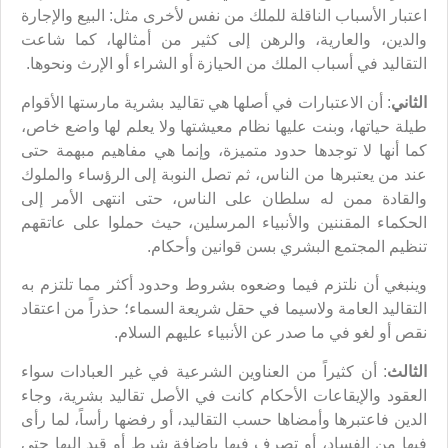
اعتبار الأسباب الناقلة للملك من نفس لأخرى مثل: البيع والإجارة
والدين، والعارية، والرهن إلى كثير من أمثالها، كما شاعت
التقاليد في أسباب الملك من الحيازة أو الشراء أو الإرث ونحوها.
الثاني
: أن الاعتبارات في أصلها هي تقاليد بشرية مارستها الأقوام
طيلة حياتها، وبنت عليها نظام معيشتها ولا يعلم لها واضع خاص،
كما أنها لا توجدها حدود متميزة، وإنما هي مفاهيم مبهمة حتى
عند من يعتبرها من الناس، ثم تصل النوبة إلى الرؤساء والملوك
والقادة ممن له سلطان على الناس، حتى انتهى الأمر إلى
الحكماء المقننين والأنبياء المرسلين، حيث حملوا على عاتقهم
تنظيم المجتمع البشري بسن قوانين وأحكام.
وينبغي أن نلتزم فيما وضعوه بشروط وحدود أكثر مما تلتزم به
التقاليد العامة ولاسيما في حقل شريعة السماء؛ حذراً من اعتقاد
نقص أو لغو في ما صدر عن الأنبياء عليهم السلام.
الثالث
: أن كثيراً من العناوين الشرعية في غير العبادات سواء
العقود والإيقاعات الأحكام كانت في الأصل تقاليد بشرية، وجاء
الدين فاعتبرها وأمضاها حسب التقاليد، أو رفضها رأساً، لما رأى
فيها من الفساد، أو تصرف فيها بإضافة شرط أو قيد إليها حتى