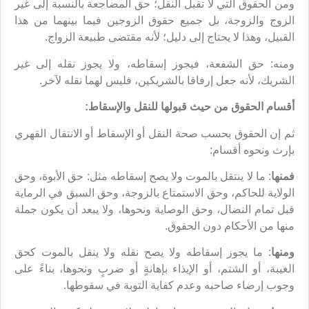
ومن الحقوق التي لا تقبل النقل؛ حق المضاجعة بالنسبة إلى غير
الزوج والزوجة، بل جميع حقوق الزوجين فيما بينهما من هذا
القبيل، وهذا لا يحتاج إلى دليل؛ لأنه مقتضى طبيعة الزواج.
ومنه: حق الشفعة، فيجوز إسقاطه، ولا يجوز نقله إلى غير
الشريك، لأنه جعل إرفاقا بالشريكين، فليس لهما نقله لآخر.
أقسام الحقوق من حيث قبولها للنقل والإسقاط:
ثم إن الحقوق بحسب صحة النقل أو الإسقاط أو الانتقال القهري
بإرث ونحوه أقسام:
فمنها
: ما لا ينتقل بالموت ولا يصح إسقاطه مثل: حق الأبوة، وحق
الولاية للحاكم، وحق الاستمتاع بالزوجة، وحق السبق في الرماية
قبل تمام النضال، وحق الوصاية ونحوها، ولا يبعد أن يكون جملة
منها من الأحكام دون الحقوق.
ومنها
: ما يجوز إسقاطه ولا يصح نقله ولا ينقل بالموت كحق
الغيبة، أو الشتم، أو الإيذاء بإهانةٍ أو ضربٍ ونحوها، بناءً على
وجوب إرضاء صاحبه وعدم كفاية التوبة في سقوطها.