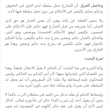
وحاصل الفرق
: أن الشارع جعل سلطة لذي الحق في الحقوق،
وحكم بحكم تكليفي في الأحكام من دون جعل سلطة فيها لأحد.
ولا ينبغي الغفلة عن نكتة وهي: أن نفس الخيار هو حق لذي
الخيار، أما تشريعه من قبل الشارع فهو حكم، فإن الأحكام على
قسمين: تكليفي (وهو: الأحكام الخمسة) ووضعي وهو كثير،
والحكم بالخيار حكم وضعي ينتزع منه حكم تكليفي، وأما الحكم
بالجواز فهو: حكم تكليفي قد ينتزع منه حكم وضعي وهذا هو
الفارق بين الأمرين.
ثمرة البحث:
وأما الثمرة في هذا البحث: أن الحكم لا يقبل الانتقال قطعاً، وهذا
من القضايا التي قياساتها معها؛ لأن أمر الحكم بيد الحاكم، وليس
للمحكوم عليه إسقاطه ولا نقله؛ لأن المفروض أنه لم يجعل له
السلطة على شيء، ولم يملكه حقا حتى يكون أمره بيده.
وإسقاط الحكم أو نقله تدخل من العبد في سلطان الرب، فكما لا
يجوز أن يقول أحد؛ إن شرب الماء جائز لي فأجوزه لفلان، كذلك
ليس لأحد أن يقول في عقد جائز كالهبة غير المعوضة: إنه يجوز