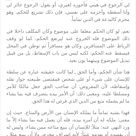
لي الرجوع في هبتي فأجوزه لغيري، أو يقول: الرجوع جائز لي
وأنا أسقطه وأحرمه على نفسي، فإن ذلك تشريع للحكم، وهو
محرم كالبدعة في الدين تماماً.
نعم، لو كان الحكم معلقا على موضوع وكان المكلف داخلا في
ذلك الموضوع فله الخروج عنه ليرتفع الحكم، كما لو وقف
الرباط على المسافرين وكان هو مسافراً ثم توطن في المحل
فيسقط عنه الحكم، لكنه ليس من باب الإسقاط، بل من قبيل
تبديل الموضوع وبينهما بون بعيد.
هذا شأن الحكم، وأما الحق ـ لما كانت حقيقته عبارة عن سلطة
للإنسان على شيء أو على شخص فمقتضى طبيعته جواز نقله
وإسقاطه، لأن المفروض: أن صاحب الحق جعل مالكا للأمر
ومسلطا عليه، ومعنى ذلك: أن الأمر بيده يتصرف فيه بما يشاء
ما لم يشمله منع من الدين الذي فرض له هذا الحق.
فهذا يشبه تماماً ما يملكه الإنسان من الأرض والمتاع، حيث إن
معنى: ملكه له أن أمره بيده، فله أن يعمل فيه بما يشاء إلاّ ما
ورد النهي عنه؛ مثلاً: للإنسان أن يبيع متاعه ممن يشاء، وليس له
أن يفسده أو يهدمه عبثاً؛ لأنه إسراف محرم، ولا أن يبيع مثلا ـ