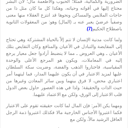
الضرورية والكمالية، فمثلاً؛ الحبوب والأطعمة مال؛ لأن البشر
محتاج إليها في أقواته وحياته، وهكذا كل ما كان مثل ذا من
حاجات الملابس والمساكن ونحوها قد انتزع العقلاء منها معنى
وصفياً عرضيً يعبر عنه بـ (المال) وهو: من المعقولات الثانوية
باصطلاح الحكيم
(7)
.
ولما كانت مدنية الإنسان لا تتم إلاّ بالحياة المشتركة وهي تحتاج
إلى المقايضة والتبادل في الأعيان والمنافع وكان التقايض بتلك
الأعيان ـ وهي العروض ـ مما لا ينضبط أرادوا جعل معيار يرجع
إليه في المعاملات، ويكون هو المرجع الأعلى والوحدة
المقياسية، فاختاروا الذهب والفضة، وضربت سكة السلطان
عليها لمزيد الاعتبار في أن يكون عليهما المدار، فما ليتهما أمر
اعتباري محض، لا فرق بينهما وبين سائر المعادن وغيرها من
حيث الذات والحقيقة؛ ولذا في هذه العصور حاول بعض الدول
قلب الاعتبار إلى الورق، ولكن مع الاعتماد عليهما.
ومهما يكن الأمر: فإن المال لما كانت حقيقته تقوم على الاعتبار
فكما اعتبروا الأجناس الخارجية مالا فكذلك اعتبروا ذمة الرجل
العاقل الرشيد مالاً، ولكن مع