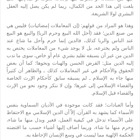
بلغت إلى هذا الحد من الكمال، ربما لم يكن يصل إليه العقل
البشري لولا الشريعة.
وهذا هو المراد من قولهم: (إن المعاملات إمضائيات) فليس هي
من صنع الدين؛ فقد (أحل الله البيع وحرم الربا) والبيع هو البيع
عند الناس والربا كذلك، فالدين إنما حرم وأحل ما شاع عند
الناس ولم يخترعه، بل لا يوجد شيء من المعاملات يختص به
الدين من غير أن يسبقه تقليد بشري عام أو خاص، سوى ما ندب
إليه الدين مثل: القرض الحسن والهبات ونحوها؛ كما أن بعض
الحقوق والأحكام في غير المعاملات كذلك ـ والظاهر أن كثيراً
منها جاء به الإسلام ـ لم يسبقه سابق كأحكام الإرث الخاصة
والقضاء الإسلامي إلى غيرها؛ وإن لا ننكر وجود نحو من الإرث
والقضاء قبل الإسلام.
وأما العبادات؛ فقد كانت موجودة في الأديان السماوية بنفس
الأسماء كما يشهد به القرآن، إلاّ أن الدين الإسلامي مع الاحتفاظ
على الأسماء تدخل في كيفية العمل، فغير وبدل منها ما شاء،
وحرم منها ما شاء، وربما أضاف إليها أشياء حسب ما اقتضته
الحكمة الإلهية مما ليست في وسع الإنسان الإحاطة به.