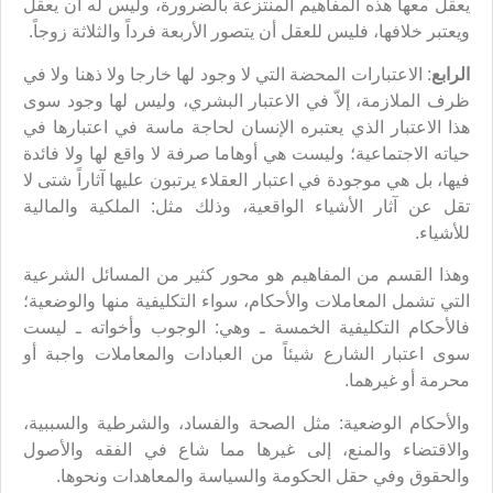
يعقل معها هذه المفاهيم المنتزعة بالضرورة، وليس له أن يعقل
ويعتبر خلافها، فليس للعقل أن يتصور الأربعة فرداً والثلاثة زوجاً.
الرابع
: الاعتبارات المحضة التي لا وجود لها خارجا ولا ذهنا ولا في
ظرف الملازمة، إلاّ في الاعتبار البشري، وليس لها وجود سوى
هذا الاعتبار الذي يعتبره الإنسان لحاجة ماسة في اعتبارها في
حياته الاجتماعية؛ وليست هي أوهاما صرفة لا واقع لها ولا فائدة
فيها، بل هي موجودة في اعتبار العقلاء يرتبون عليها آثاراً شتى لا
تقل عن آثار الأشياء الواقعية، وذلك مثل: الملكية والمالية
للأشياء.
وهذا القسم من المفاهيم هو محور كثير من المسائل الشرعية
التي تشمل المعاملات والأحكام، سواء التكليفية منها والوضعية؛
فالأحكام التكليفية الخمسة ـ وهي: الوجوب وأخواته ـ ليست
سوى اعتبار الشارع شيئاً من العبادات والمعاملات واجبة أو
محرمة أو غيرهما.
والأحكام الوضعية: مثل الصحة والفساد، والشرطية والسببية،
والاقتضاء والمنع، إلى غيرها مما شاع في الفقه والأصول
والحقوق وفي حقل الحكومة والسياسة والمعاهدات ونحوها.