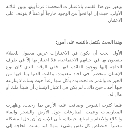
ويعبر عن هذا القسم بالاعتبارات المحضة؛ فرقاً بينها وبين الثلاثة
الأولى، حيث إن لها نحواً من الوجود خارجاً أو ذهناً لا يتوقف على
الاعتبار.
وهذا البحث يكتمل بالتنبيه على أمور:
الأول
: يجب أن يكون في الاعتبارات غرض معقول للعقلاء
ينتفعون بها في حياتهم الاجتماعية، فلا اعتبار بها إلاّ في ظرف
الحاجة إليها ووجود الفائدة فيها. ففي الوقت الذي كان نوع
الإنسان منحصراً في آحاد معدودة، وكانت الدنيا بما فيها من
الخيرات والثمرات تحت يده يأكل منها رغداً حيث يشاء، لا ينازعه
فيها أحد ـ حين ذاك ـ لم يكن في اعتبار الإنسان أن شيئاً ملك أو
مال له.
فلما كثرت النفوس وضاقت عليه الأرض بما رحبت، وظهرت
المعارضات وعمت المنازعات حول الأرض والشجر والماء
والكلاء والأنعام والمتاع، حينذاك، تأتى للإنسان أن يحل المشكلة
معتبراً اختصاص كل نفس بشيء منها؛ كما مست الحاجة إلى