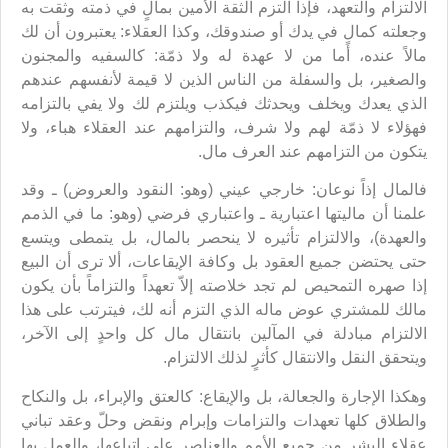
الالتزام والتعهد، فإذا التزم الثقة الأمين بمالٍ في ذمته وثقت به
وجعلته كمالٍ في يدك أو صندوقك، وكذا العقلاء: يعتبرون أن لك
مالاً عنده، أما من لا عهدة له ولا ذمّة: كالسفيه والمجنون
والصغير، بل والسفلة من الناس الذين لا قيمة لأنفسهم عندهم
الذي يعدك ويخلف ويحدثك فيكذب ويلتزم لك ولا يفي بالتزامه
فهؤلاء لا ذمّة لهم ولا شرف، والتزامهم عند العقلاء هباء، ولا
يتكون من التزامهم عند العرف مال.
فالمال إذاً نوعان: خارجي عيني (وهو: النقود والعروض) ـ وقد
علمنا أن ماليتها اعتبارية ـ واعتباري فرضي (وهو: ما في الذمم
والعهدة)، والالتزام تأثيره لا ينحصر بالمال، بل يتمطى ويتسع
حتى يحتضن جميع العقود بل وكافة الإيقاعات، ألا ترى أن البيع
إذا صهره التمحيص لم تجد خلاصته إلاّ تعهداً والتزاماً بأن يكون
مالك للمشتري عوض ماله الذي التزم أنه لك، فيترتب على هذا
الالتزام مبادلة في المآلين بانتقال مال كل واحدٍ إلى الآخر،
ويتحقق النقل والانتقال كأثرٍ لذلك الالتزام.
وهكذا الإجارة والجعالة، بل والإيقاع: كالعتق والإبراء، بل والنكاح
والطلاق كلها تعهدات والتزامات وإبرام ونقض وحلّ وعقد تباني
عقلاء البشر من جميع الأمم والعناصر على اتباعها، والعمل بها