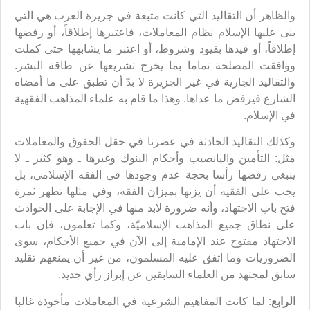
والظاهر أن التقاليد التي كانت متبعة في جزيرة العرب هي التي
بنى عليها الإسلام نظام المعاملات، فاعتبرها إطلاقاً، أو رفضها
إطلاقاً، أو قيدها بقيود وشروط، أو اعتبر ما يشابهها حتى كملت
ووافقت المصلحة تماما بما يخرج تشريعها عن طاقة البشر.
والتقاليد الجارية في غير الجزيرة لا بدّ أن تطبق على ما أمضاه
الشارع فيرفض ما عداها. وهذا ما قام به علماء المذاهب الفقهية
في الإسلام.
وكذلك التقاليد الحادثة في عصرنا في حقل الحقوق والمعاملات
مثل: التأمين واليانصيب وأحكام البنوك وغيرها ـ وهو كثير ـ لا
ينبغي رفضها رأسا بحجة عدم وجودها في الفقه الإسلامي، بل
يجب على الفقيه أن يزنها بميزان الفقه، وفي مثلها تظهر ثمرة
فتح باب الاجتهاد، وأنه ضرورة لابد منها في الإجابة على الحوادث
على نطاق جميع المذاهب الإسلاميّة، وكما تعلمون، فإن باب
الاجتهاد مفتوح عند الإمامية إلى الآن في جميع الأحكام، سوى
الضروريات وما اتفق عليه المسلمون، من غير أن يمنعهم تقليد
سابق لمجتهد من العلماء السابقين عن إبراز رأي جديد.
الرابع
: لما كانت المفاهيم الشرعية في المعاملات مأخوذة غالبا