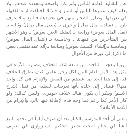
عن التقاليد العامة للناس ولم تكن واضحة ومحددة عندهم، ولا
يعلم كيف اعتبرها الناس أو الشارع، فلذلك اختلفت آراء الفقهاء
في تعريفها، وطال الشجار بينهم في تحديدها، فالبيع مثلا عرف
تارة بـ (مبادلة مال بمال) وأخرى بـ (تبديل مال بمال) وثالثة بـ
(نقل المال بعوض) ورابعة بـ (تمليك العين بعوض) ـ وهو الأشهر
بين المتأخرين من فقهائنا ـ وخامسة بـ (انتقال المال بعوض)
وسادسة بـ(إنشاء التمليك بعوض) وسابعة بـ(أنه عقد يقتضي بعض
ما ذكر) إلى غيرها من الأقوال.
وربما يتعجب الباحث من سعة شقة الخلاف وتضارب الآراء في
مثل هذا الأمر العام البين لكل رجل عامي كيف تطرق الخلاف
فيه إلى هذا الحد بما عندهم من النقض والإبرام في كل واحد
منها؟ فيتبادر إلى خلده بأنها تعريفات لفظية من قبيل (شرح
الاسم) وينكر أن يكون هناك خلاف جوهري، وليس كذلك؛ ولو
كان الأمر كما زعم فما وجه هذه الإطالة فيها بالرد والإبرام بين
الأئمة الأعلام؟
بلغني أن أحد المدرسين الكبار بعد أن صرف أياماً في تحديد البيع
أنشأ في ختام البحث شعر الحكيم السبزواري في تعريف
الوجود: