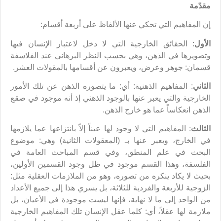
مقدّمة
إن المفاهيم التي تحكي عنها الألفاظ على أربعة أقسام:
الأول
: الحقائق الخارجية التي لا دخل لاعتبار الإنسان فيها
وتصويرها في الذهن، وهي بحسب النظر البرهاني عند الفلاسفة
قسمان: جوهر وعرض، ويعبرون عن أقسامها بالمقولات العشر.
الثاني
: المفاهيم الذهنية: أي: ما يتصوره الذهن عن تلك الأمور
الخارجية والتي يعبر عنها بالوجود الذهني إذ أنه موجود في صقع
الذهن انعكاساً عما هو خارج الذهن.
الثالث
: المفاهيم التي لا وجود لها عيناً إلاّ بانتزاعها عما يلازمها
في الخارج، ويعبر عنها بـ (المعقولات الثانية) وهي: موضوع
البحث في علم المنطق، وفي قسم المباحث العامة في
الفلسفة، وهذا القسم موجود في ظل وجود القسمين الأولين،
بحيث لا يكاد ينكره من تصوره، وهو من الملازمات العقلية مثل:
الزوجية للأربعة والفردية للثلاثة، بل يسري هذا إلى جميع الأعداد
من الواحد إلى ما لا نهاية، فإنها ليست موجودة في الأعيان، بل
ملازمة لها عقلاً، أي: كلما عقل الإنسان تلك المفاهيم الخارجية