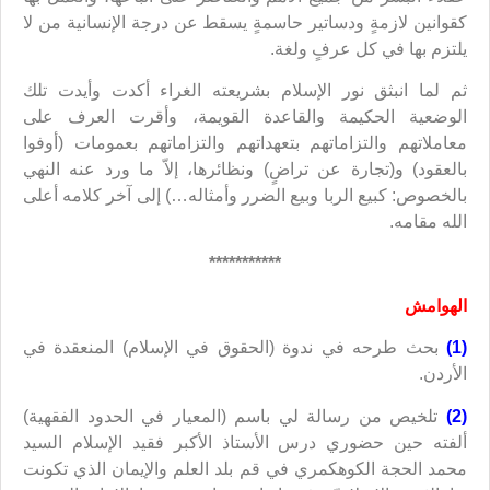
كقوانين لازمةٍ ودساتير حاسمةٍ يسقط عن درجة الإنسانية من لا
يلتزم بها في كل عرفٍ ولغة.
ثم لما انبثق نور الإسلام بشريعته الغراء أكدت وأيدت تلك
الوضعية الحكيمة والقاعدة القويمة، وأقرت العرف على
معاملاتهم والتزاماتهم بتعهداتهم والتزاماتهم بعمومات (أوفوا
بالعقود) و(تجارة عن تراضٍ) ونظائرها، إلاّ ما ورد عنه النهي
بالخصوص: كبيع الربا وبيع الضرر وأمثاله…) إلى آخر كلامه أعلى
الله مقامه.
***********
الهوامش
(1)
بحث طرحه في ندوة (الحقوق في الإسلام) المنعقدة في
الأردن.
(2)
تلخيص من رسالة لي باسم (المعيار في الحدود الفقهية)
ألفته حين حضوري درس الأستاذ الأكبر فقيد الإسلام السيد
محمد الحجة الكوهكمري في قم بلد العلم والإيمان الذي تكونت