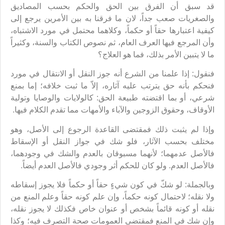
قد سبق أن الفرق بين الحق والحكم بحسب المصاديق
والصغريات صعب جداً، لان ما فرقنا به بين الأمرين يرجع إلى
كيفية اعتبارها حقاً أو حكماً، وكلاهما محتمل في مورد الاشتباه،
وأن المرجع فيها العرف العام، ثم نصوص الكتاب والسنة، وكثيراً
ما لا يتبين الأمر بذلك، فما هو العلاج؟
فنقول: إذا علمنا من الشرع أنه جوز النقل أو الانتقال في مورد
فنحكم بأنه حق يترتب عليه آثاره، إلاّ ما ثبت خلافه؛ إما بمنع
شرعي، أو بما اقتضته طبيعة الحق: كالولايات والوصايا وتولية
الأوقاف، وحقوق الزوجين والآباء والأمهات مما تقدم الكلام فيها.
وإذا لم يثبت ذلك فمقتضى القاعدة الرجوع إلى الأصل، وهو
مختلف بحسب الآثار، فلو شك في جواز النقل أو الإسقاط
فالأصل عدمهما؛ لأنهما مسبوقان بالعدم والشك في وجودهما،
فالأصل العدم. ولو كان للحكم أثر وجودي فالأصل العدم أيضاً.
وبالجملة: لو شكّ في كون شيءٍ حقاً أو حكماً فلا يجوز إسقاطه
ولا نقله؛ لاحتمال كونه حكماً، وإن علم كونه حقاً وعلم المنع من
نقله أو كونه قائماً بشخص أو عنوان خاص فكذلك لا يجوز نقله،
وإن شك في المنع فمقتضى العمومات صحة التصرف فيه؛ وكذا