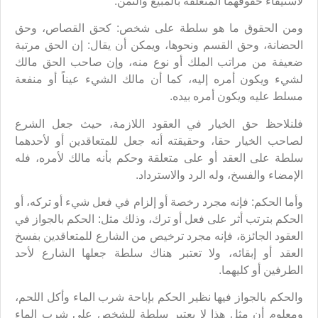
لاستيفاء حقوقهما المتعلقة بالمبيع والثمن.
ومن الحقوق ما هو سلطة على شخص: كحق القصاص، وحق
الحضانة، وحق القسم ونحوها، ويمكن أن يقال: إن الحق مرتبة
ضعيفة من مراتب الملك أو نوع منه، وإن صاحب الحق مالك
لشيء ويكون أمره إليه، كما أن مالك الشيء عيناً أو منفعة
مسلط عليه ويكون أمره بيده.
فلنلاحظ حق الخيار في العقود اللازمة، حيث جعل الشرع
لصاحب الخيار حقا، وحقيقته أنه جعل للمتعاقدين أو لأحدهما
سلطة على العقد أو على متعلقة وحكم بأنه مالك لأمره، فله
الإمضاء والفسخ، وله الرد والاسترداد.
وأما الحكم: فإنه مجرد رخصة أو إلزام في فعل شيء أو تركه، أو
الحكم بترتب أثر على فعل أو ترك، وذلك مثل: الحكم بالجواز في
العقود الجائزة، فإنه مجرد ترخيص من الشارع للمتعاقدين بفسخ
العقد أو إبقائه، ولا تعتبر هناك سلطة جعلها الشارع لأحد
الطرفين أو كليهما.
والحكم بالجواز فيها نظير الحكم بإباحة شرب الماء وأكل اللحم،
ومعلوم أن مثل هذا لا يعتبر سلطة للشخص على شرب الماء