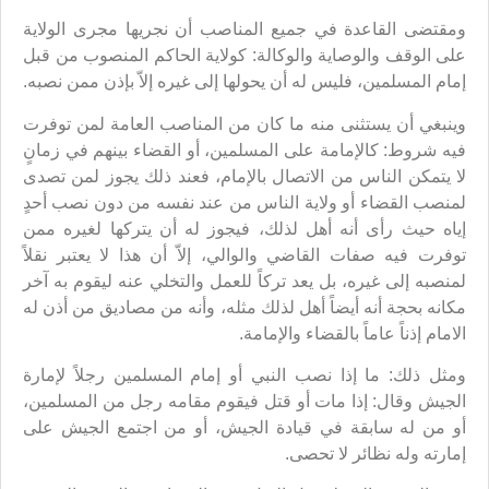
ومقتضى القاعدة في جميع المناصب أن نجريها مجرى الولاية
على الوقف والوصاية والوكالة: كولاية الحاكم المنصوب من قبل
إمام المسلمين، فليس له أن يحولها إلى غيره إلاّ بإذن ممن نصبه.
وينبغي أن يستثنى منه ما كان من المناصب العامة لمن توفرت
فيه شروط: كالإمامة على المسلمين، أو القضاء بينهم في زمانٍ
لا يتمكن الناس من الاتصال بالإمام، فعند ذلك يجوز لمن تصدى
لمنصب القضاء أو ولاية الناس من عند نفسه من دون نصب أحدٍ
إياه حيث رأى أنه أهل لذلك، فيجوز له أن يتركها لغيره ممن
توفرت فيه صفات القاضي والوالي، إلاّ أن هذا لا يعتبر نقلاً
لمنصبه إلى غيره، بل يعد تركاً للعمل والتخلي عنه ليقوم به آخر
مكانه بحجة أنه أيضاً أهل لذلك مثله، وأنه من مصاديق من أذن له
الامام إذناً عاماً بالقضاء والإمامة.
ومثل ذلك: ما إذا نصب النبي أو إمام المسلمين رجلاً لإمارة
الجيش وقال: إذا مات أو قتل فيقوم مقامه رجل من المسلمين،
أو من له سابقة في قيادة الجيش، أو من اجتمع الجيش على
إمارته وله نظائر لا تحصى.