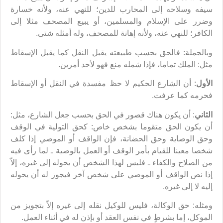
سيفه وسلاحه إلى المحارب للدين؛ للنهي عنه، ولأنه خسارة
وضرر على الإسلام والمسلمين، أو يبيع المصحف مثلا إلى
الكافر؛ للنهي عنه، ولأنه إهانة للمصحف، وله أمثله شتى.
وبالجملة: فالحق بحسب طبيعته يقبل النقل كما يقبل الإسقاط
مثل: الملك تماما، فإذا شمله منع فهو لأحد أمرين.
الأول
: أن الشارع الحكيم لا حظ مفسدة في النقل أو الإسقاط
فحرمه كما عرفت.
الثاني
: أن يكون هناك قصور في الحق بحسب جعل الشارع، مثل:
أن يكون الحق متقوما بشخص خاص: كحق التولية في الوقف
وحق الوصاية وحق الحضانة، فإن الواقف أو الموصي إذا كلف
شخصا معينا للقيام بأمر الوقف أو العمل بالوصية ـ لما رأى فيه
من الصلاح والكفاء ـ فليس لهذا الشخص أن يحوله إلى غيره، إلاّ
إذا نص الواقف أو الموصي على شخص آخر فيجوز له أن يحوله
إليه لا إلى غيره.
ومثله: حق الوكالة، فليس للوكيل نقله إلى غيره إلاّ بتجويز من
الموكل، إما بشرطٍ في نفس العقد أو بإذن له في أثناء العمل.