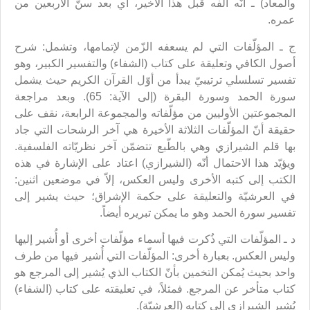
والمعاد) ـ أنّه ألّفه قبل هذا الأخير، أي بعد سنّ الأربعين من
عمره.
ج ـ المؤلّفات التي لم يسعفه الزّمن لإتمامها، وتشمل: شرح
أصول الكافي وتعليقة على كتاب (الشفاء) والتفسير الكبير، وهو
تفسير تسلسلي ترتيبيّ يبدأ من أوّل القرآن الكريم حيث يشمل
سورة الحمد وسورة البقرة (إلى الآية: 65). وبعد مراجعة
المجموعتين الأوليين من مؤلّفاته والمجموعة الرابعة، نقف على
حقيقة أنّ المؤلّفات الثلاثة الأخيرة هي آخر الرشحات التي جاد
بها قلم الشيرازي وهي بالطّبع تتضمّن آخر نظريّاته الفلسفية.
ويؤيّد هذا الاحتمال أنّه (الشيرازي) اعتاد على الإشارة في هذه
الكتب إلى كتبه الأخرى وليس العكس، إلاّ في موضعين اثنين:
في العرشيّة والتعليقة على حكمة الإشراق؛ حيث يشير إلى
تفسير سورة الحمد وهو ما يمكن تبريره أيضاً.
د ـ المؤلّفات التي ذُكرت فيها أسماء مؤلّفات أخرى أو أُشير إليها
وليس العكس. بعبارة أخرى: المؤلّفات التي أُشير فيها من طرف
واحد بحيث يُمكن التخمين بأنّ الكتاب الذي يُشير إلى المرجع هو
كتاب متأخر عن المرجع. فمثلاً، في تعليقته على كتاب (الشفاء)
يُشير الشيرازي إلى كتابه (العرشيّة).