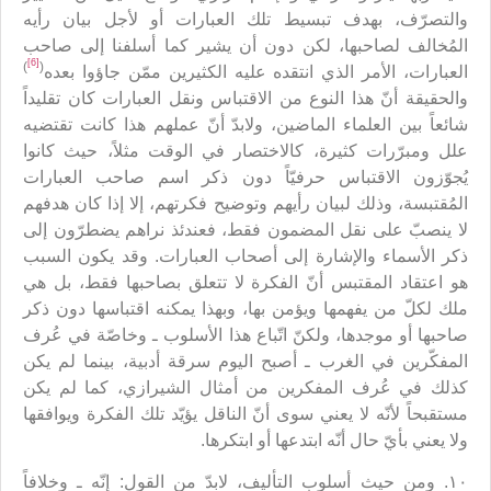
والتصرّف، بهدف تبسيط تلك العبارات أو لأجل بيان رأيه
المُخالف لصاحبها، لكن دون أن يشير كما أسلفنا إلى صاحب
[6]
)
(
العبارات، الأمر الذي انتقده عليه الكثيرين ممّن جاؤوا بعده
والحقيقة أنّ هذا النوع من الاقتباس ونقل العبارات كان تقليداً
شائعاً بين العلماء الماضين، ولابدّ أنّ عملهم هذا كانت تقتضيه
علل ومبرّرات كثيرة، كالاختصار في الوقت مثلاً، حيث كانوا
يُجوّزون الاقتباس حرفيّاً دون ذكر اسم صاحب العبارات
المُقتبسة، وذلك لبيان رأيهم وتوضيح فكرتهم، إلا إذا كان هدفهم
لا ينصبّ على نقل المضمون فقط، فعندئذ نراهم يضطرّون إلى
ذكر الأسماء والإشارة إلى أصحاب العبارات. وقد يكون السبب
هو اعتقاد المقتبس أنّ الفكرة لا تتعلق بصاحبها فقط، بل هي
ملك لكلّ من يفهمها ويؤمن بها، وبهذا يمكنه اقتباسها دون ذكر
صاحبها أو موجدها، ولكنّ اتّباع هذا الأسلوب ـ وخاصّة في عُرف
المفكّرين في الغرب ـ أصبح اليوم سرقة أدبية، بينما لم يكن
كذلك في عُرف المفكرين من أمثال الشيرازي، كما لم يكن
مستقبحاً لأنّه لا يعني سوى أنّ الناقل يؤيّد تلك الفكرة ويوافقها
ولا يعني بأيّ حال أنّه ابتدعها أو ابتكرها.
١٠. ومن حيث أسلوب التأليف، لابدّ من القول: إنّه ـ وخلافاً