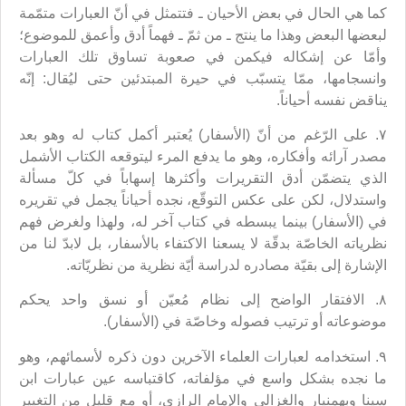
كما هي الحال في بعض الأحيان ـ فتتمثل في أنّ العبارات متمّمة
لبعضها البعض وهذا ما ينتج ـ من ثمّ ـ فهماً أدق وأعمق للموضوع؛
وأمّا عن إشكاله فيكمن في صعوبة تساوق تلك العبارات
وانسجامها، ممّا يتسبّب في حيرة المبتدئين حتى ليُقال: إنّه
يناقض نفسه أحياناً.
٧. على الرّغم من أنّ (الأسفار) يُعتبر أكمل كتاب له وهو بعد
مصدر آرائه وأفكاره، وهو ما يدفع المرء ليتوقعه الكتاب الأشمل
الذي يتضمّن أدق التقريرات وأكثرها إسهاباً في كلّ مسألة
واستدلال، لكن على عكس التوقّع، نجده أحياناً يجمل في تقريره
في (الأسفار) بينما يبسطه في كتاب آخر له، ولهذا ولغرض فهم
نظرياته الخاصّة بدقّة لا يسعنا الاكتفاء بالأسفار، بل لابدّ لنا من
الإشارة إلى بقيّة مصادره لدراسة أيّة نظرية من نظريّاته.
٨. الافتقار الواضح إلى نظام مُعيّن أو نسق واحد يحكم
موضوعاته أو ترتيب فصوله وخاصّة في (الأسفار).
٩. استخدامه لعبارات العلماء الآخرين دون ذكره لأسمائهم، وهو
ما نجده بشكل واسع في مؤلفاته، كاقتباسه عين عبارات ابن
سينا وبهمنيار والغزالي والإمام الرازي، أو مع قليل من التغيير