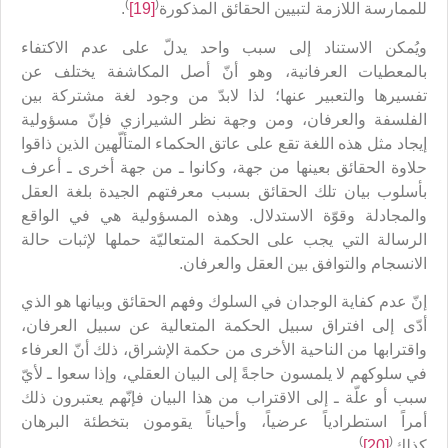
)
(
للممارسة اللازمة لتبيين الحقائق المذكورة
[19]
.
ويُمكن الاستناد إلى سبب واحد يدلّ على عدم الاكتفاء
بالمعطيات العرفانية، وهو أنّ أصل المكاشفة يختلف عن
تفسيرها والتعبير عنها؛ لذا لابدّ من وجود لغة مشتركة بين
الفلسفة والعرفان، ومن وجهة نظر الشيرازي فإنّ مسؤولية
إيجاد مثل هذه اللغة تقع على عاتق الحكماء المتألّهين الذين ذاقوا
حلاوة الحقائق بعينها من جهة، وكانوا ـ من جهة أخرى ـ أعرف
بأسلوب بيان تلك الحقائق بسبب معرفتهم الجيدة بلغة العقل
والمجادلة وقوّة الاستدلال. وهذه المسؤولية هي في الواقع
الرسالة التي يجب على الحكمة المتعاليّة حملها لإثبات حالة
الانسجام والتوافق بين العقل والعرفان.
إنّ عدم كفاية الوجدان في السلوك وفهم الحقائق وبيانها هو الذي
أدّى إلى افتراق سبيل الحكمة المتعالية عن سبيل العرفان،
واقترابها من الناحية الأخرى من حكمة الإشراق، ذلك أنّ العرفاء
في سلوكهم لا يلمسون حاجةً إلى البيان العقلي، وإذا سعوا ـ لأيّ
سبب أو علّة ـ إلى الاقتراب من هذا البيان فإنّهم يعتبرون ذلك
أمراً استطرادياً عرضياً، وأحياناً يقومون بتخطئة البرهان
)
(
كذلك
[20]
.