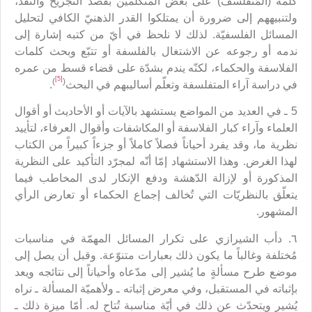
كلمة (المُتفلسف) على بعض المتكلمين بقصد التجريح والنقد،
ولتنبيههم إلى ضرورة أن يمتلكوا القدر الذهنيّ الكافي لتحليل
المسائل الفلسفيّة. لذلك لا نلحظ في أيّ من كتبه إشارة إلى
ندمه أو رجوعه عن الاشتغال بالفلسفة أو تتبّع وبحث كلمات
الفلاسفة والحكماء، لكنّه يندم بشدّة على قضاء قسط من عمره
[5]
)
(
في دراسة آراء المتفلسفة وتعلّم أساليبهم في البحث
.
5 ـ في العديد من المواضع يستشهد بالآيات أو الأحاديث أو أقوال
العلماء وآراء كبار الفلاسفة أو المكاشفات وأقوال العرفاء، لتأييد
نظرية ما، وقد يفرد أحياناً فصلاً كاملاً أو جزءاً كبيراً من الكتاب
لهذا الغرض. وهذا الاستشهاد إمّا أنّه لمجرّد التأكيد على النظرية
المذكورة أو لإزالة الدّهشة ودفع الإنكار لدى المخاطب فيما
يتعلّق بالنظريّات التي تُخالف إجماع الحكماء أو تعارض الرأي
المشهور.
٦. دأب الشيرازي على تكرار المسائل المهمّة في مناسبات
مُختلفة وغالباً ما يكون ذلك بعبارات متنوّعة. وقبل أن يصل إلى
موضع طرح مسألةٍ ما يُشير إلى مدّعاه وأحياناً إلى نتائجه ويعد
بإثباته في المستقبل، وفي معرض إثباته ـ ولأهميّة المسألة ـ نراه
يُشير ويتحدّث عن ذلك في أيّة مناسبة تُتاح له. أمّا ميزة ذلك ـ