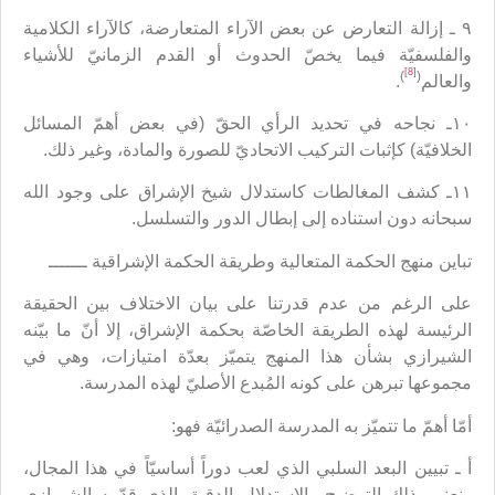
٩ ـ إزالة التعارض عن بعض الآراء المتعارضة، كالآراء الكلامية
والفلسفيّة فيما يخصّ الحدوث أو القدم الزمانيّ للأشياء
[8]
)
(
والعالم
.
١٠ـ نجاحه في تحديد الرأي الحقّ (في بعض أهمّ المسائل
الخلافيّة) كإثبات التركيب الاتحاديّ للصورة والمادة، وغير ذلك.
١١ـ كشف المغالطات كاستدلال شيخ الإشراق على وجود الله
سبحانه دون استناده إلى إبطال الدور والتسلسل.
تباين منهج الحكمة المتعالية وطريقة الحكمة الإشراقية ـــــــ
على الرغم من عدم قدرتنا على بيان الاختلاف بين الحقيقة
الرئيسة لهذه الطريقة الخاصّة بحكمة الإشراق، إلا أنّ ما بيّنه
الشيرازي بشأن هذا المنهج يتميّز بعدّة امتيازات، وهي في
مجموعها تبرهن على كونه المُبدع الأصليّ لهذه المدرسة.
أمّا أهمّ ما تتميّز به المدرسة الصدرائيّة فهو:
أ ـ تبيين البعد السلبي الذي لعب دوراً أساسيّاً في هذا المجال،
ونعني بذلك التوضيح والاستدلال الدقيق الذي قدّمه الشيرازي