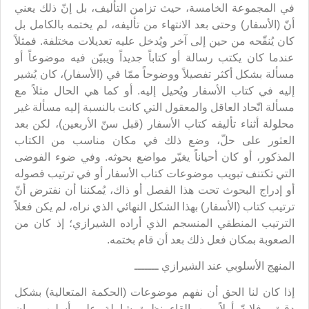
في المجموعة الخامسة، حيث تزامن التأليف، بل إنّ ذلك يعني
أنّ (الأسفار) وحتى بعد الانتهاء من تأليفه، لم يختمه بالكامل بل
كان يُنقّحه من حين إلى آخر ويُدخل عليه تعديلات مختلفة. فمثلاً
عندما كان يكتب رسالة أو كتاباً جديداً ويبيّن فيه موضوعاً أو
مسألة بشكل أكثر تفصيلاً ووضوحاً ممّا في (الأسفار)، كان يُشير
إليه في كتاب الأسفار ويُحيل إليه. أو كما هي الحال مثلاً مع
مسألة اتّحاد العاقل والمعقول التي كانت بالنسبة إليه مسألة غير
محلولة أثناء تأليفه كتاب الأسفار (قبل سنّ الأربعين)، لكن بعد
العثور على حلّ، وضع ذلك في مكان مناسب من الكتاب
المذكور، أو كان أحياناً يغيّر مواضع بحوثه. وفي ضوء الفوضى
التي تكتنف تبويب موضوعات كتاب الأسفار أو في ترتيب فصوله
أو إدراج البحوث تحت هذا الفصل أو ذاك، يُمكننا أن نفترض أنّ
ترتيب كتاب (الأسفار) بهذا الشكل النهائي الذي نراه، لم يكن فعلاً
الترتيب المنطقي المنسجم الذي أراده الشيرازي؛ إذ كان من
الصعوبة بمكان فعل ذلك بعد أن قام بختمه.
المنهج الأسلوبي عند الشيرازي ـــــــ
إذا كان لنا الحق أن نفهم موضوعات (الحكمة المتعالية) بشكل
دقيق، فلابدّ أولاً من إلقاء نظرة شاملة على أسلوب بيان