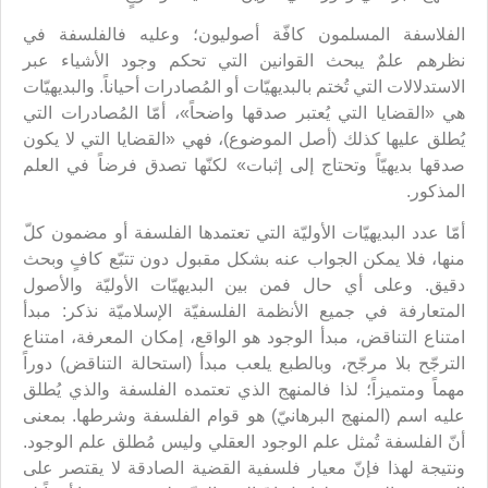
الفلاسفة المسلمون كافّة أصوليون؛ وعليه فالفلسفة في
نظرهم علمٌ يبحث القوانين التي تحكم وجود الأشياء عبر
الاستدلالات التي تُختم بالبديهيّات أو المُصادرات أحياناً. والبديهيّات
هي «القضايا التي يُعتبر صدقها واضحاً»، أمّا المُصادرات التي
يُطلق عليها كذلك (أصل الموضوع)، فهي «القضايا التي لا يكون
صدقها بديهيّاً وتحتاج إلى إثبات» لكنّها تصدق فرضاً في العلم
المذكور.
أمّا عدد البديهيّات الأوليّة التي تعتمدها الفلسفة أو مضمون كلّ
منها، فلا يمكن الجواب عنه بشكل مقبول دون تتبّع كافٍ وبحث
دقيق. وعلى أي حال فمن بين البديهيّات الأوليّة والأصول
المتعارفة في جميع الأنظمة الفلسفيّة الإسلاميّة نذكر: مبدأ
امتناع التناقض، مبدأ الوجود هو الواقع، إمكان المعرفة، امتناع
الترجّح بلا مرجّح، وبالطبع يلعب مبدأ (استحالة التناقض) دوراً
مهماً ومتميزاً؛ لذا فالمنهج الذي تعتمده الفلسفة والذي يُطلق
عليه اسم (المنهج البرهانيّ) هو قوام الفلسفة وشرطها. بمعنى
أنّ الفلسفة تُمثل علم الوجود العقلي وليس مُطلق علم الوجود.
ونتيجة لهذا فإنّ معيار فلسفية القضية الصادقة لا يقتصر على