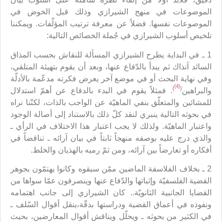
الموضوعات في منهج الشيرازي وذلك قبل الخوض في
الموضوعات نفسها. فضلاً عن معرفة ترتيب المؤلّفات. ويمكننا
تلخيص أسلوب الشيرازي في جُملة الخصائص التالية:
1 ـ في البداية يطرح الشيرازي المسألة للنقاش بحسب المذاق
السائد آنذاك ثم يبدأ بالدّفاع عنها، وبعد أن يقوم بتهيئة المتلقي،
وفي نهاية البحث أو في موضع آخر يعرض فكرته مدعّمة بالأدلّة
[4]
)
(
والبراهين
. فمثلاً يقوم في البدء بالدفاع عن أهمّ استدلال
للمشائين والمتعلّق بنفي الماهيّة عن الواجب بالذات، لكنّنا نراه
في بحوثه التالية ينبري لنقد كلّ ذلك بالاستناد إلى أصالة الوجود
واعتبار الماهيّة. ولذلك لا يجب اعتبار هذا الاختلاف في الرأي ـ
والذي درج عليه بوصفه منهجاً ثابتاً في بيان آرائه ـ تناقضاً في
أفكاره أو تعارضاً بين آرائه، ومن ثمّ رميه بالهذيان والخلط.
2 ـ بخلاف الفلاسفة الماضين ممّن سبقوه وكانوا يهتمّون بجوهر
القضية الفلسفيّة وإثباتها والدّفاع عنها وينصرفون عمّا سواها من
القضايا الجانبية الثانويّة.. كان الشيرازي إلى جانب اهتمامه
ونفوذه في أعماق القضية ودراستها بدقّة،ينقل أقوال السّلف ـ
في الكثير من بحوثه ـ ويحلّل ويناقش أقوال المعارضين، بحيث