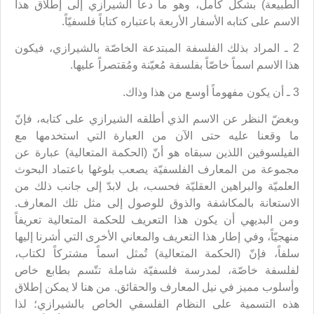
الطبيعة) بشكل كامل، وهو ما دعا الشيرازي إلى إطلاق هذا
الاسم على كتابه الأسفار الأربعة باعتباره كتاباً فلسفيّاً.
2 ـ المراد بذلك الفلسفة المبتدعة الخاصّة بالشيرازي، فيكون
هذا الاسم اسماً خاصّاً بفلسفة مُعيّنة ومُقتصراً عليها.
3 ـ أن يكون مفهوماً أوسع من هذا وذاك.
وبغضّ النظر عن الاسم الذي أطلقه الشيرازي على كتابه، فإنّ
ما وقعنا عليه حتى الآن من العبارة التي استخدمها مع
الفيلسوفين اللذين سبقاه هو أنّ (الحكمة المتعالية) عبارة عن
مجموعة من المعارف الفلسفيّة يصعب بلوغها باعتماد البحوث
العلميّة والبراهين العقليّة فحسب، بل لابدّ إلى جانب ذلك من
الاستعانة بالمكاشفة والذوق للوصول إلى مثل تلك المعارف.
ومن البديهي أن يكون هذا التعريف للحكمة المتعالية تعريفاً
منهجيّاً، وفي إطار هذا التعريف والمعاني الأخرى التي أشرنا إليها
سلفاً، فإنّ (الحكمة المتعالية) تُمثل اسماً مشتركاً لكتاب،
لفلسفة خاصّة، لمدرسة فلسفيّة شاملة تتّسم بطابع خاص
وأسلوب مميز في نيل المعارف والحقائق. من هنا لا يمكن إطلاق
هذه التسمية على النظام الفلسفي الخاص بالشيرازي؛ لذا