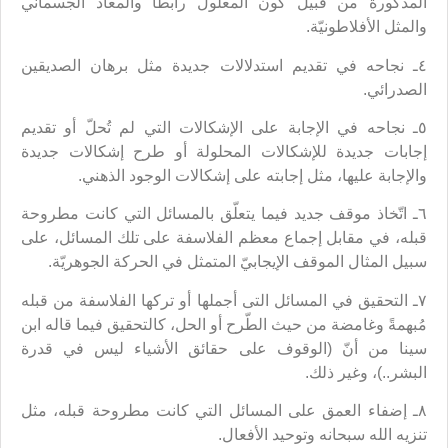
المذكورة من قبيل كون المعلول رابطاً والمعاد الجسماني
والمثل الأفلاطونيّة.
٤ـ نجاحه في تقديم استدلالات جديدة مثل برهان الصديقين
الصدرائي.
٥ـ نجاحه في الإجابة على الإشكالات التي لم تُحلّ أو تقديم
إجابات جديدة للإشكالات المحلولة أو طرح إشكالات جديدة
والإجابة عليها، مثل إجابته على إشكالات الوجود الذهني.
٦ـ اتّخاذ موقف جديد فيما يتعلّق بالمسائل التي كانت مطروحة
قبله، في مقابل إجماع معظم الفلاسفة على تلك المسائل، على
سبيل المثال الموقف الإيجابيّ المتمثل في الحركة الجوهريّة.
٧ـ التحقيق في المسائل التى أجملها أو تركها الفلاسفة من قبله
مُبهمةً وغامضة من حيث الطّرح أو الحل، كالتحقيق فيما قاله ابن
سينا من أنّ (الوقوف على حقائق الأشياء ليس في قدرة
البشر..)، وغير ذلك.
٨ـ إضفاء العمق على المسائل التي كانت مطروحة قبله، مثل
تنزيه الله سبحانه وتوحيد الأفعال.