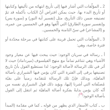
2 ـ المؤلّفات التي أشار فيها إلى تأريخ انتهائه من تأليفها وكتابتها
أو تأريخ البدء بها، حيث يمكن افتراض أنّ الكتاب بأكمله قد تمّ
تصنيفه ضمن ذلك التأريخ، مثل (تفسير آية النور) و (سورة يس)
و(تفسير سورة الطارق) التي ألّفها وهو في الخمسين من عمره،
و (المشاعر) في سنّ الثامنة والخمسين..
3 ـ المؤلّفات التي تحمل قرينة على كتابتها في مرحلة محدّدة أو
فترة خاصة، وهي:
أ ـ رسالة في سريان الوجود: حيث يبحث فيها عن معيار وجود
الأشياء وهي تتناغم تماماً مع منهج الفيلسوف (ميرداماد) حيث لا
أثر في تلك الرسالة لأصالة الوجود؛ لذا نستطيع القول بأنّ تاريخ
تصنيفها يرقى إلى الفترة التي كان يؤمن فيها الشيرازي بأصالة
الماهيّة، وبذلك فإنّ تلك الرسالة مُتقدّمة زمنياً على بقيّة
مُصنّفاته التي أشرنا إليها، ويؤيد ذلك قول الشيرازي نفسه من
أنّه كان يؤمن بدايةً بفكرة أصالة الماهيّة ثم انتقل إلى القول
[3]
)
(
بأصالة الوجود
.
ب ـ كتاب الأسفار الذي يظهر من قوله ـ كما في مقدّمة (المبدأ