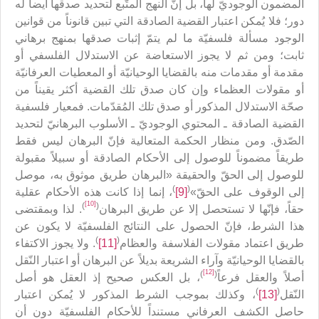
المضمون الوجوديّ لها، بل إنّ النهج المتّبع لتحديد صدقها أيضاً له
دور؛ فلا يُمكن اعتبار القضية الصادقة التي تبين قانوناً من قوانين
الوجود مسألة فلسفيّة ما لم يتمّ إثبات صدقها بمنهج برهاني
ثابت؛ ومن ثم لا يجوز الاستعاضة عن الاستدلال الفلسفي أو
مقدمة أو مقدمات منه بالقضايا الوحيانيّة أو المعطيات العرفانيّة
أو مقولات العظماء وإن كان صدق تلك القضية أكثر يقيناً من
صحّة الاستدلال المذكور أو صدق تلك المُقدّمات. فمعيار فلسفية
القضية الصادقة ـ المحتوي الوجوديّ ـ الأسلوب البرهانيّ لتحديد
الصّدق. ومن منظار الحكمة المتعالية فإنّ البرهان ليس فقط
طريقاً مضموناً للوصول إلى الأحكام الصادقة أو سبيلاً مقبولة
للوصول إلى الحقّ والحقيقة «البرهان طريق موثوق به، موصل
)
(
إلى الوقوف على الحقّ»
[9]
، إنما إذا كانت هذه الأحكام عقلية
[10]
)
(
حقاً، فإنّها لا تستحصل إلا عن طريق البرهان
. لذا وبمقتضى
هذا الشرط، فإنّ الحصول على النتائج الفلسفيّة لا يكون عن
)
(
طريق اعتماد مقولات الفلاسفة والعظام
[11]
. ولا يجوز الاكتفاء
بالقضايا الوحيانيّة وآراء الشريعة بديلاً عن البرهان أو اعتبار النّقل
[12]
)
(
أصلاً والعقل فرعاً
، بل العكس صحيح إذ العقل هو أصل
)
(
النّقل
[13]
، وكذلك بموجب الشرط المذكور لا يُمكن اعتبار
حاصل الكشف العرفاني مستنداً للأحكام الفلسفيّة دون أن