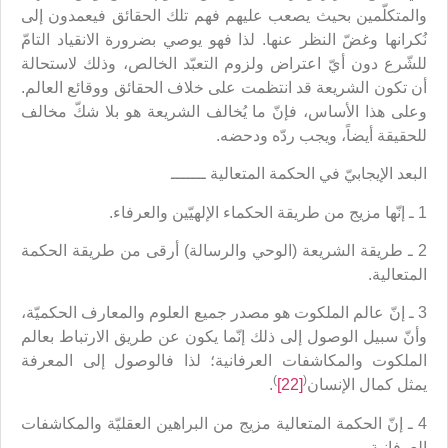
والمتكلّمين بحيث يصعب عليهم فهم تلك الحقائق فيعمدون إلى
نُكرانها وغضّ النظر عنها. لذا فهو يوصي بضرورة الانقياد التامّ
للشّرع دون أيّ اعتراض ولزوم التعبّد الخالص، وذلك لاستحالة
أن تكون الشريعة قد انتظمت على خلاف الحقائق ووقائع العالم.
وعلى هذا الأساس، فإنّ ما يُخالف الشريعة هو بلا شكّ مخالف
للحقيقة أيضاً، ويجب ردّه ودحضه.
البعد الإيجابيّ في الحكمة المتعالية ـــــــ
1 ـ إنّها مزيج من طريقة الحكماء الإلهيّين والعرفاء.
2 ـ طريقة الشريعة (الوحي والرسالة) أرقى من طريقة الحكمة
المتعالية.
3 ـ إنّ عالم الملكوت هو مصدر جميع العلوم والمعارف الحكميّة،
وأنّ سبيل الوصول إلى ذلك إنّما يكون عن طريق الارتباط بعالم
الملكوت والمكاشفات العرفانية؛ لذا فالوصول إلى المعرفة
)
(
يمثل كمال الإنسان
[22]
.
4 ـ إنّ الحكمة المتعالية مزيج من البراهين العقليّة والمكاشفات
العرفانية.