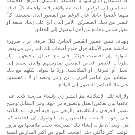
بعد الانشقاق الذي شهدته الفلسفة والمتمثل بافتراق الفلاسفة
المسلمين إلى فرقتين: المشائية والإشراقية، واعتماد كلّ فرقة
منهما عُنصراً خاصّاً علي الرغم من القصور الذي يستبطنه كلّ
عُنصر من ذينك العنصريْن، الأمر الذي ألحّ على إيجاد صيغة أو
معيار شامل وجامع من أجل الوصول إلى الحقائق.
وبهدف تبيين قصور العُنصر الخاصّ لكلّ فرقة، نرى ضرورة
مناقشة بعض الأمثلة حول جنوح أصحاب تلك المدارس في بعض
الموارد وإن احتسبت جزئيّةً، حتى مع احتمال ترجيحهم ـ ولو
نظرياً ـ العُنصر الخاص المتعلّق بمدرستهم والذي يستند إلى
العقل أو العرفان أو المكاشفة، وردّ ما سواه، لكنّهم مع ذلك
استفادوا من عناصر أخرى ـ عن وعي وقصد أو لا ـ مُعتمدين
على تلك العناصر للوصول إلى الواقع.
ولإزالة تلك الإشكالية همّ الشيرازي بإنشاء مدرسة تتّخذ على
عاتقها بيان نقائص العقل وقصوره من جهة، وفي المقابل توضيح
قصور العرفان والمكاشفة والوحي من جهة أخرى. مع التأكيد
على وجوب الاستعانة بالعُنصرين بغية الوصول إلى الحقيقة كما
هي. وبعد أن تمّ له إنشاء تلك المدرسة، تجلّت ملامحها مع مرور
الوقت أكثر فأكثر، حتى أضحت اليوم من أكثر المدارس أهمية