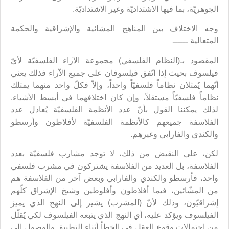
الجوهريّة، بما فيها الاشتداديّة وغير الاشتداديّة.
وجه الاختلاف بين المناهج المشائية والإشراقية والحكمة
المتعالية ــــــ
المقصود بـ(النظام الفلسفي) مجموعة الآراء الفلسفيّة لأيّ
فيلسوف بحيث إذا اتّفق فيلسوفان على جميع الآراء فذلك يعني
أنّهما يُمثلان نظاماً فلسفيّاً واحداً، وإلاّ فكلّ واحد منهما يمتلك
نظاماً فلسفيّاً مستقلاً، وإن كان اختلافهما في أبسط الأشياء.
لذلك يمكننا القول بأنّ عدد الأنظمة الفلسفيّة يُعادل عدد
الفلاسفة جميعهم كالأنظمة الفلسفيّة لأفلاطون وأرسطو
والكندي والفارابي وغيرهم.
لكن، على النقيض من ذلك، لا توجد مشارب فلسفيّة بعدد
الفلاسفة، بل العديد من الفلاسفة يشتركون في مشرب فلسفي
واحد، فأرسطو والكندي والفارابي وبعض آخر من الفلاسفة هم
من المشّائين، فيما أفلاطون وأفلوطين وشيخ الإشراق كلّهم
إشراقيّون، وذلك لأنّ (المشرب) يشير إلى النهج الذي يميز
الفيلسوف ويؤكد عليه، أي النهج الذي يتبعه الفيلسوف لكي يُقلّل
من احتمالات وقوع العقل في الخطأ أثناء التطبيق والوصول إلى