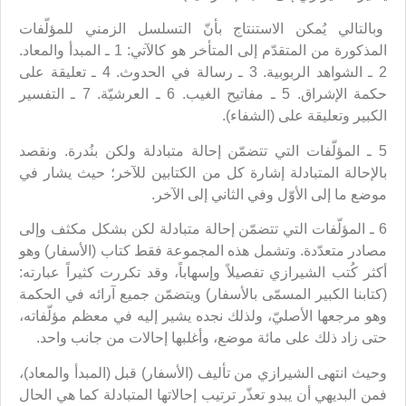
وبالتالي يُمكن الاستنتاج بأنّ التسلسل الزمني للمؤلّفات
المذكورة من المتقدّم إلى المتأخر هو كالآتي: 1 ـ المبدأ والمعاد.
2 ـ الشواهد الربوبية. 3 ـ رسالة في الحدوث. 4 ـ تعليقة على
حكمة الإشراق. 5 ـ مفاتيح الغيب. 6 ـ العرشيّة. 7 ـ التفسير
الكبير وتعليقة على (الشفاء).
5 ـ المؤلّفات التي تتضمّن إحالة متبادلة ولكن بنُدرة. ونقصد
بالإحالة المتبادلة إشارة كل من الكتابين للآخر؛ حيث يشار في
موضع ما إلى الأوّل وفي الثاني إلى الآخر.
6 ـ المؤلّفات التي تتضمّن إحالة متبادلة لكن بشكل مكثف وإلى
مصادر متعدّدة. وتشمل هذه المجموعة فقط كتاب (الأسفار) وهو
أكثر كُتب الشيرازي تفصيلاً وإسهاباً، وقد تكررت كثيراً عبارته:
(كتابنا الكبير المسمّى بالأسفار) ويتضمّن جميع آرائه في الحكمة
وهو مرجعها الأصليّ، ولذلك نجده يشير إليه في معظم مؤلّفاته،
حتى زاد ذلك على مائة موضع، وأغلبها إحالات من جانب واحد.
وحيث انتهى الشيرازي من تأليف (الأسفار) قبل (المبدأ والمعاد)،
فمن البديهي أن يبدو تعذّر ترتيب إحالاتها المتبادلة كما هي الحال