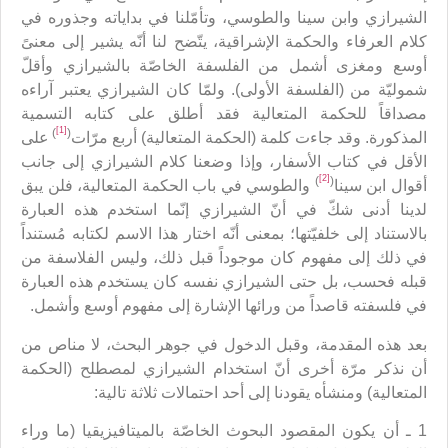
الشيرازي وابن سينا والطوسي، وتأمّلنا في بداياته وجذوره في
كلام العرفاء والحكمة الإشراقية، يتّضح لنا أنّه يشير إلى معنىً
أوسع ومغزى أشمل من الفلسفة الخاصّة بالشيرازي وأقلّ
شموليّة من (الفلسفة الأولى). ولمّا كان الشيرازي يعتبر آراءه
مصداقاً للحكمة المتعالية فقد أطلق على كتابه التسمية
[1]
)
(
المذكورة. وقد جاءت كلمة (الحكمة المتعالية) أربع مرّات
على
الأقل في كتاب الأسفار، وإذا وضعنا كلام الشيرازي إلى جانب
[2]
)
(
أقوال ابن سينا
والطوسي في باب الحكمة المتعالية، فلن يبق
لدينا أدنى شكّ في أنّ الشيرازي إنّما استخدم هذه العبارة
بالاستناد إلى خلفيّتها؛ بمعنى أنّه اختار هذا الاسم لكتابه مُستنداً
في ذلك إلى مفهوم كان موجوداً قبل ذلك، وليس الفلاسفة من
قبله فحسب، بل حتى الشيرازي نفسه كان يستخدم هذه العبارة
في فلسفته قاصداً من ورائها الإشارة إلى مفهوم أوسع وأشمل.
بعد هذه المقدمة، وقبل الدخول في جوهر البحث، لا مناص من
أن نذكر مرّة أخرى أنّ استخدام الشيرازي لمصطلح (الحكمة
المتعالية) ومنشأه يقودنا إلى أحد احتمالات ثلاثة تالية:
1 ـ أن يكون المقصود البحوث الخاصّة بالميتافيزيقيا (ما وراء