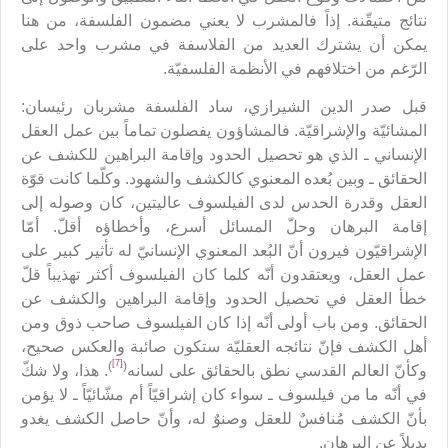
نتائج متيقّنة. إذاً فالمشرب لا يعني مضمون الفلسفة، من هنا
يمكن أن يشترك العديد من الفلاسفة في مشرب واحد على
الرّغم من اختلافهم في الأنظمة الفلسفيّة.
قبل صدر الدين الشيرازي، ساد الفلسفة مشربان رئيسان:
المشائيّة والإشراقيّة. فالمشاؤون يفصلون تماماً بين عمل العقل
الإنساني ـ الذي هو تحصيل الحدود وإقامة البراهين للكشف عن
الحقائق ـ وبين بُعده المعنوي كالكشف والشهود. وكلّما كانت قوّة
العقل وقدرة الحدس لدى الفيلسوف عاليتين، كان وصوله إلى
إقامة البرهان وحلّ المسائل أسرع، وأخطاؤه أقلّ. أمّا
الإشراقيّون فيرون أنّ البُعد المعنوي الإنسانيّ له تأثير كبير على
عمل العقل، ويعتقدون أنّه كلما كان الفيلسوف أكثر تهذيباً قلّ
خطأ العقل في تحصيل الحدود وإقامة البراهين والكشف عن
الحقائق. ومن باب أولى أنّه إذا كان الفيلسوف صاحب ذوق ومن
أهل الكشف فإنّ نتائجه العقليّة ستكون صائبة والعكس صحيح،
[7]
)
(
وكأنّ العالم القدسي نطق بالحقائق على لسانه
. هذا، ولا شكّ
في أنّه ما من فيلسوف ـ سواء كان إشراقيّاً أم مشّائيّاً ـ لا يؤمن
بأنّ الكشف مُنافسٌ للعقل وصنوٌ له، وأنّ حاصل الكشف يغدو
بديلاً عن البرهان.