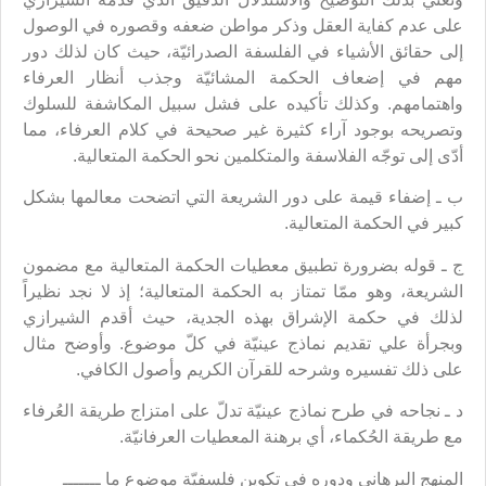
على عدم كفاية العقل وذكر مواطن ضعفه وقصوره في الوصول
إلى حقائق الأشياء في الفلسفة الصدرائيّة، حيث كان لذلك دور
مهم في إضعاف الحكمة المشائيّة وجذب أنظار العرفاء
واهتمامهم. وكذلك تأكيده على فشل سبيل المكاشفة للسلوك
وتصريحه بوجود آراء كثيرة غير صحيحة في كلام العرفاء، مما
أدّى إلى توجّه الفلاسفة والمتكلمين نحو الحكمة المتعالية.
ب ـ إضفاء قيمة على دور الشريعة التي اتضحت معالمها بشكل
كبير في الحكمة المتعالية.
ج ـ قوله بضرورة تطبيق معطيات الحكمة المتعالية مع مضمون
الشريعة، وهو ممّا تمتاز به الحكمة المتعالية؛ إذ لا نجد نظيراً
لذلك في حكمة الإشراق بهذه الجدية، حيث أقدم الشيرازي
وبجرأة علي تقديم نماذج عينيّة في كلّ موضوع. وأوضح مثال
على ذلك تفسيره وشرحه للقرآن الكريم وأصول الكافي.
د ـ نجاحه في طرح نماذج عينيّة تدلّ على امتزاج طريقة العُرفاء
مع طريقة الحُكماء، أي برهنة المعطيات العرفانيّة.
المنهج البرهاني ودوره في تكوين فلسفيّة موضوعٍ ما ـــــــ