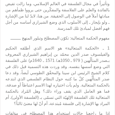
وتأثيراً في مجال الفلسفة في العالم الإسلامي، وما زالت تفيض
بالفائدة والعلم على الفلاسفة والمفكّرين حتى يرووا ظمأهم من
مبادئها أملاً في الوصول إلى الحقيقة. من هنا، لابدّ لنا من الإشارة
ـ ولو بإيجاز ـ إلى الأسلوب الذي وضع الشيرازي أساسه من أجل
فهم أفضل لمبادئ تلك المدرسة.
مفهوم الحكمة المتعالية: تكوّن المصطلح وتبلور المنهج ــــــــ
1 ـ «الحكمة المتعالية» هو الاسم الذي أطلقه الحكيم
والفيلسوف صدر الدين محمّد بن إبراهيم الشيرازي المعروف
بـصدر المتألّهين ( 979 ـ 1050هـ/ 1571 ـ 1640م) على الفلسفة
التي وضع أسسها بنفسه. وقد وردت هذه التسمية قبل ذلك في
كلام الشيخ الرئيس ابن سينا والمحقّق الطوسي أيضاً، وقد دعا
صدر المتألّهين كلّ ما كتبه حول النظام الفلسفي الذي ابتدعه
بالحكمة المتعالية. ولم يأت اختياره لهذا الاسم اعتباطاً أو صدفة،
فما هو العامل الذي يقف وراء ذلك؟ وهل المُراد بالحكمة
المتعالية تلك الفلسفة الإلهيّة التي تسمّى بـ (الفلسفة الأولى)، أم
المراد بها الإشارة إلى فلسفة مُبتدعة، أم أنّ لها معنىً ثالثاً؟
إذا ما راجعنا حالات استخدام هذا المصطلح في مؤلفات