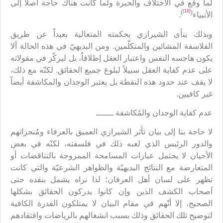
لما وقع في الاختلاف والحيرة ولما كانت هناك حاجة أصلاً إلى
[18]
)
(
الأنبياء
.
وبذلك ينأى الشيرازي بحكمته المتعالية بعيداً عن طريق
الفلاسفة المشائين والمتكلّمين. ومن البديهيّ في هذه الحالة ألا
يكون هاجسه النفس واعتبار العقل إطلاقاً، بل ليركّز في مقولاته
على عدم كفاية العقل سبيلاً لبلوغ جميع الحقائق. لكنّه مع ذلك،
لا يقف عند حدود هذه النقطة بل يعتبر الوجدان والمكاشفة أيضاً
غير كافيين.
عدم كفاية الوجدان والمُكاشفة ـــــــ
لا حاجة بنا إلى بيان تأثر الشيرازي العميق بالعرفاء ومُنجزاتهم
والدور الرئيس الذي لعبه ذلك في فلسفته، لكنّه في بعض
الأحيان لا يحتمل عبارات المسامحة الممزوجة بالتناقضات أو
المتعارضة مع النتائج البديهيّة والظواهر الشرعيّة والتي كانت
تظهر على لسان أهل العرفان؛ لذا نراه يشمل بنقده حتى
أصحاب الكشف الذين وإن كانوا يدركون الحقائق بشكلها
الصحيح، إلا أنّهم في مقام البيان لا يمتلكون القدرة الكافية
لتوضيح تلك الحقائق وذلك بسبب انشغالهم بالرياضات وافتقادهم