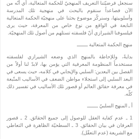
سنجعل فرضيّتنا التعريف المنهجيّ للحكمة المتعالية، أي أنّه من
الآن فصاعداً سنقوم بالبحث في منهجية تلك المدرسة
وأسلوبيتها، وسنركّز موضوع بحثنا على منهجيّة الحكمة المتعالية
النابعة في الواقع من نوع خاص من المعرفة، حيث يرى
فيلسوفنا الشيرازي أنّ فلسفته تستلهم من أصول تلك المنهجيّة.
منهج الحكمة المتعالية ـــــــ
بدايةً، وللإحاطة بالمنهج الذي وضعه الشيرازي لفلسفته
مستخدماً المنظومة المعرفية التي يؤمن بها، لابدّ لنا أولاً من
الفصل بين البعدين: السلبي والإيجابي في كلامه، حيث يسعى في
البعد السلبي إلى استجلاء مواطن الضعف في الأساليب المتّبعة
في معرفة حقائق العالم أو قصور تلك الأساليب في تفسير ذلك
كلّه.
أ ـ المنهج السلبيّ ـــــــ
1 ـ عدم كفاية العقل للوصول إلى جميع الحقائق. 2 ـ قصور
العرفان في بيان الحقائق. 3 ـ السطحيّة الظاهرة في التعاطي
مع الشريعة (عدم التعقّل).