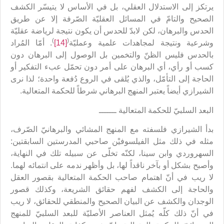
يرتكز إلى الاستدلال العقلي، بل في الأساس لا يتيسّر الكشف
الصحيح والتامّ في المسائل العقليّة الصّرفة إلا عن طريق
الحدس والبرهان، لكن لابدّ للحدس أن يكون نتيجة لرياضة عقليّة
)
(
وشرعية ونتيجة لمجاهدات علمية وعمليّة
[14]
. أمّا المُراد
بالحدس فليس الظنّ والتخمين بل الوصول إلى البرهان دون
كسب أو رأي، أي البرهان على أمر دون تحمّل عبء التفكير أو
الحاجة إلى التأمّل، والذي يُلقى في الروع دُفعة واحدة؛ لذا نرى
الشيرازي أيضاً يعتبر المنهج البرهاني شرطاً للحكمة المتعالية.
البعد السلبيّ للحكمة المتعالية ـــــــ
بدأ الشيرازي فلسفته مع المنهج المشائي والبرهانيّ الصّرف،
مثله في ذلك مثل الفيلسوفيْن صاحبي المدرستين السابقتين:
السهروردي وابن سينا، لكنّه تخلّى عن سبيله تلك في النهاية،
وأصبح بشكل أو بآخر ناقداً لها، بل وأظهر ندمه على انتمائه لهما.
لا ريب في أنّ اهتمام صاحب الحكمة المتعالية بقصور العقل
والحاجة إلى الكشف لفهم حقائق الشريعة، وكذلك قصور
الوجدان والكشف عن البيان الصحيح والمنطقي للحقائق، لا ريب
في أنّ ذلك كلّه يُمثل العناصر الأصليّة للبعد السلبيّ للمنهج