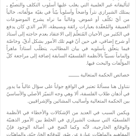
لتأليفاته غير العلمية التي يغلب عليها أسلوب التكلف والتصنّع ـ
يمتلك الشيرازي نثراً واضحاً وأسلوباً بيّناً في بقيّة مؤلّفاته، خالياً
من أيّ تكلّف أو غموض. وغالباً ما نراه يشرح الموضوعات
العميقة والمُعقّدة بعبارات رائقة وبسيطة، الأمر الذي كان يدفع
في الكثير من الأحيان المُتعلّمَ إلى الاعتقاد بعدم حاجته إلى أستاذ
أو شرح إضافي، في حين أنّ فهم تلك الأمور بشكل أدقّ، وخاصّة
فيما يتعلّق بأسلوبه في بيان المطالب، يتطلّب أستاذاً ماهراً
وإلماماً نسبيّاً بالأنظمة الفلسفيّة السابقة إضافة إلى مراجعة كلّ
المؤلّفات والبحث فيها.
خصائص الحكمة المتعالية ـــــــ
نتناول هنا مسألةً تعتبر في الواقع جواباً على سؤال غالباً ما يدور
في أذهان طلاب الفلسفة، ألا وهي وجه التميّز الأصلي والأساسيّ
بين الحكمة المتعالية وأساليب المشائين والإشراقيين.
ويكمن السبب في العديد من الإشكالات والأخطاء في الأنظمة
الفلسفيّة التي سبقت الشيرازي في الخلط بين الأمور الذهنيّة
والوقائع الخارجية، لأنّه وكما اتّضح في أصالة الوجود فإنّ
المفاهيم والماهيّات عبارة عن صُوَر للوقائع الخارجيّة، والماهيّات