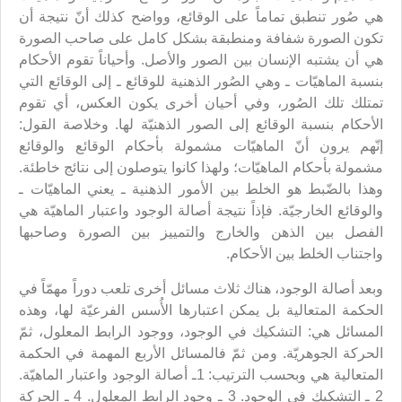
هي صُور تنطبق تماماً على الوقائع، وواضح كذلك أنّ نتيجة أن
تكون الصورة شفافة ومنطبقة بشكل كامل على صاحب الصورة
هي أن يشتبه الإنسان بين الصور والأصل. وأحياناً تقوم الأحكام
بنسبة الماهيّات ـ وهي الصُور الذهنية للوقائع ـ إلى الوقائع التي
تمتلك تلك الصُور، وفي أحيان أخرى يكون العكس، أي تقوم
الأحكام بنسبة الوقائع إلى الصور الذهنيّة لها. وخلاصة القول:
إنّهم يرون أنّ الماهيّات مشمولة بأحكام الوقائع والوقائع
مشمولة بأحكام الماهيّات؛ ولهذا كانوا يتوصلون إلى نتائج خاطئة.
وهذا بالضّبط هو الخلط بين الأمور الذهنية ـ يعني الماهيّات ـ
والوقائع الخارجيّة. فإذاً نتيجة أصالة الوجود واعتبار الماهيّة هي
الفصل بين الذهن والخارج والتمييز بين الصورة وصاحبها
واجتناب الخلط بين الأحكام.
وبعد أصالة الوجود، هناك ثلاث مسائل أخرى تلعب دوراً مهمّاً في
الحكمة المتعالية بل يمكن اعتبارها الأُسس الفرعيّة لها، وهذه
المسائل هي: التشكيك في الوجود، ووجود الرابط المعلول، ثمّ
الحركة الجوهريّة. ومن ثمّ فالمسائل الأربع المهمة في الحكمة
المتعالية هي وبحسب الترتيب: 1ـ أصالة الوجود واعتبار الماهيّة.
2 ـ التشكيك في الوجود. 3 ـ وجود الرابط المعلول. 4 ـ الحركة