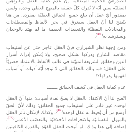
الصدرائيّ للحكمة المتعالية. إنّ عدم كفاية العقل والبراهين
العقليّة يعني أنّه لا تُدرك كلّ حقيقة بالمنهج العقلي وحده، وليس
بمقدور أيّ عقل أن يبلغ جميع الحقائق العقليّة بمفرده. من هنا
يتّضح لنا أنّ العقل سيغرق في بحر الألفاظ والمصطلحات
والمجادلات اللفظيّة والتعقيدات العقيمة ما لم يهتد بالوجدان
[15]
)
(
ويسترشد به
.
ومن وُجهة نظر الشيرازي فإنّ العقل عاجز حتى عن استيعاب
مقاصد الشارع ودركها بشكل صحيح، ولا يُمكن إدراك أسرار
الدين وحقائق الشريعة المبيّنة في قالب الألفاظ بالاعتماد حصريّاً
على العقل؛ فما بالك بالحقائق التي لا توجد أيّة أدوات أو أسباب
لفهمها ودركها؟!
عدم كفاية العقل في كشف الحقائق ـــــــ
اتّضح لنا أنّ الاكتفاء بالعقل لا يصحّ لعدة أسباب؛ منها أنّ العقل
لوحده غير قادر على استيعاب جميع الحقائق؛ وذلك لأنّ الحقّ
[16]
)
(
أوسع من أن يُحيط به عقل لوحده
، وكذلك لإمكان تأثر العقل
[17]
)
(
بالميول النفسانيّة والانحرافات الأخلاقيّة والتعصّب الأعمى
.
إضافة إلى هذا وذاك، لو أتيحت للعقل القوّة والقدرة الكافيتين