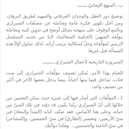
ب ـ المنهج الإيجابيّ ـــــــ
توضيح دور العقل والوجدان العرفاني والتمهيد لطريق البرهان.
ومن أجل تكوين فكرة عامة وشاملة عن مصنّفات الشيرازي
وبالتبع الوقوف على منهجه بشكل أوضح في تدوين كتبه وبخاصّة
مؤلّفه الشهير: (الحكمة المتعالية)، لابدّ من تحديد التسلسل
الزمني لمؤلّفاته وحلّ إشكالية ترتيب آرائه. لذلك نتناول أوّلاً هذه
المسألة قبل غيرها.
السيرورة التاريخية لأعمال الشيرازي ــــــــ
للقيام بهذا الأمر، يُمكن تصنيف مؤلّفات الشيرازي إلى ست
فئات، تتداخل فيما بينها أحياناً، بينما يدخل بعضها الآخر في أكثر
من تصنيف واحد:
1 ـ المؤلّفات التي أشار فيها إلى عمره حيث يمكن التخمين من
خلالها إلى أنّ الشيرازي ربّما يكون قد دوّنه في تلك السنّ من
حياته. وعلى هذا الأساس، فقد صنّف كتابه (المبدأ والمعاد) في
سنّ الأربعين، وتفسير (الطارق) في سنّ الخمسين، و(المشاعر)
في سنّ الثامنة والخمسين… وهكذا دواليك.