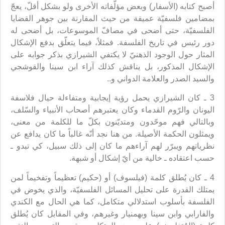
أصبح كتابه (الأسفار) وبعض مؤلّفاته الأخرى ولو بشكل أقلّ، يعجّ
بمضامين فلسفيّة عميقة من حيث المقارنة بين جوهر القضايا
الفلسفيّة، حتى أضحى في مصافّ الموسوعات، بل أضحى له
دور رئيس في تاريخ الفلسفة. فمثلاً، فيما يتعلّق بدفع الإشكال
المثار حول الوجود الذهنيّ لا يكتفي الشيرازي بذكر جوابه على
الإشكال المذكور، بل يناقش كذلك آراء ابن سينا والقوشجي
والسيد الصدر والعلامة الدواني و..
3 ـ كان الشيرازي يحمل رؤية إيجابية ومتفاءلة حيال فلاسفة
اليونان والرّوم القدماء وكان يعتبرهم أصحاب الأنبياء والسّلف،
وبالتالي فهم موحّدون ومتديّنون بكلّ ما للكلمة من معنى،
ويمثلون الحكمة الأصيلة. من هنا نجد أنّه غالباً ما كان يدافع عن
نظرياتهم ويبرّر لهم آراءهم ما كان إلى ذلك سبيل، كي تبدو ـ
حسب اعتقاده ـ خالية من أيّ إشكال أو شبهة.
4 ـ كان يُطلق كلمة (فيلسوف) أو (حكيم) تعظيماً وتفخيماً لمن
يمتلك القدرة على تحليل المسائل الفلسفيّة، والذي يخوض في
الفلسفة بأسلوب استدلالي متكامل، كما هي الحال مع الكندي
والفارابي وابن سينا وبهمنيار وغيرهم، وفي المقابل كان يُطلق