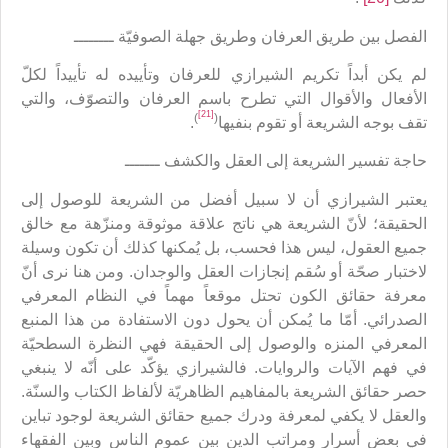
الفصل بين طريق العرفان وطريق جهلة الصوفيّة ــــــــ
لم يكن أبداً تكريم الشيرازي للعرفان وتأييده له تأييداً لكلّ
الأفعال والأقوال التي تطرح باسم العرفان والتصوّف، والتي
[21]
)
(
تقف بوجه الشريعة أو تقوم بنفيها
.
حاجة تفسير الشريعة إلى العقل والكشف ـــــــ
يعتبر الشيرازي أن لا سبيل أفضل من الشريعة للوصول إلى
الحقيقة؛ لأنّ الشريعة هي ناتج علاقة موثوقة ومنزّهة مع خالق
جميع العقول، ليس هذا فحسب، بل يُمكنها كذلك أن تكون وسيلة
لاختبار صحّة أو سُقم إنجازات العقل والوجدان. ومن هنا نرى أنّ
معرفة حقائق الكون تحتل موقعاً مهماً في النظام المعرفي
الصدرائي. أمّا ما يُمكن أن يحول دون الاستفادة من هذا المنبع
المعرفي المنزه والوصول إلى الحقيقة فهي النظرة السطحيّة
في فهم الآيات والروايات. فالشيرازي يؤكّد على أنّه لا ينبغي
حصر حقائق الشريعة بالمفاهيم الظاهريّة لألفاظ الكتاب والسنّة.
والعقل لا يكفي لمعرفة ودرك جميع حقائق الشريعة لوجود تباين
في بعض أسرار ومراتب الدين بين عموم الناس وبين الفقهاء