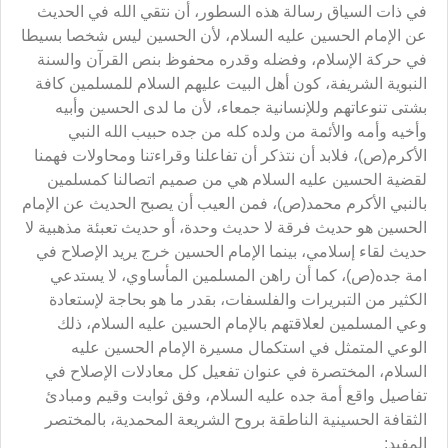
في ذات السياق رسالة هذه السطور، أن نتقي الله في الحديث
عن الإمام الحسين عليه السلام، لأن الحسين ليس شخصا بسيطا
في حركة الإسلام، وفضله وقدره محفوظ بنص القرآن والسنة
النبوية الشريفة، كون أهل البيت عليهم السلام للمسلمين كافة
بشتى تنوعاتهم وللإنسانية جمعاء، لأن ما لدى الحسين وأبيه
وأخيه وأمه والأئمة من ولده كله من جده حبيب الله النبي
الأكرم(ص)، فلابد أن نتذكر أن تفاعلنا وقراءتنا ومحاولات فهمنا
لقضية الحسين عليه السلام هي من صميم اتصالنا كمسلمين
بالنبي الأكرم محمد(ص)، فمن العيب أن يصبح الحديث عن الإمام
الحسين هو حديث فرقة لا حديث وحدة، أو حديث تعبئة مذهبية لا
حديث لقاء إسلامي، بينما الإمام الحسين خرج يريد الإصلاح في
امة جده(ص)، كما أن راهن المسلمين المأساوي، لا يستدعي
الكثير من التبريرات والفلسفات، بقدر ما هو بحاجة لإستعادة
وعي المسلمين لعلاقتهم بالإمام الحسين عليه السلام، ذلك
الوعي المتمثل في استكمال مسيرة الإمام الحسين عليه
السلام، المختصرة في عنوان تفعيل كل معادلات الإصلاح في
تفاصيل واقع أمة جده عليه السلام، وفق ثوابت وقيم ومبادئ
الثقافة الحسينية الناطقة بروح الشريعة المحمدية، بالمختصر
المفيد: