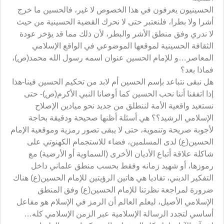
الحسينيون يعرفون في هذا الخصوص لا غير، فالحسين ما خرج
أشرا ولا بطرا، فلنعتبر حتى لا نحرك القضية الحسينية من حيث
لا ندري وفق منطق الأشر والبطر، لأن ذلك مما قد يؤخر عودة
الثقافة الحسينية لموقعها الموضوعي في الواقع الإسلامي
المعاصر…و للإمام الحسين عنوان اسمه رسول الله محمد(ص)،
فماذا بعد؟
هل نبقى نتباعد بإسم الحسين أم لابد من تحكيم الحسين فينا-هذا
إذا اتفقنا أننا نحب الحسين كما أوصانا النبي الأكرم(ص)- حتى
نستعيد واقعية الأمة لننطلق من جديد نحو ميادين الإصلاح
الإسلامي الرشيد؟؟ هي أسئلة أظنها صحيحة ودقيقة بحاجة
لأجوبة صريحة وتنموية، حتى لا يبقى تصور رمزية وموقعية الإمام
الحسين(ع) لدى المسلمين، فضاء للاستجمام الكهنوتي على
شاكلة علاقة أتباع الأديان الأخرى (السماوية أو الأرضية) مع
رموزها، أو شهيد زمانه وفقط بحسب منطق علماني داخل
التفكير الديني، تفاديا هي هاتين الرؤيتين للإمام الحسين(ع) هناك
ضرورة لمراجعة نظرتنا للإمام الحسين(ع) وفق المنطق
الإسلامي الأصيل، ليعلم العالم أن الرمز في الإسلام هو مفاعل
أساسي لتجدد الرسالة الإسلامية عبر الزمن الإسلامي كله…