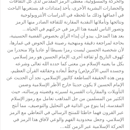
والحركة والمسؤولية، معطى الرمز المقدس لدى كل الثقافات
والحضارات البشرية الأخرى، يأخذ إمتدادات قد يستغربها الباحث
في أعماقها وذلك ما نلحظه في الدراسات الأنتروبولوجية
ونتائجها وتأملاتها النقدية المقارنة للثقافة الصادر منها الرمز
وتصور الناس لقيمة هذا الرمز في حركتهم في الحياة…
بعد هذا المدخل، يبدو أن إبداء الرأي بخصوص القضية الحسينية،
بحاجة لمراجعة دقيقة ومنهجية رصينة قبل الخوض في غمارها،
لأن شخصية الحسين ليست رمزا بسيطا أو عاديا وإلا منحدرا من
كهوف التاريخ أو ثقافة أخرى، الإمام الحسين هو رمز إسلامي
بكل ما يعنيه الإسلام من معنى كما حدده الله تعالى وشرعه
وجسده النبي الأكرم(ص) وخطّ أبعاده وحقائقه القرآن العظيم،
ومن هذه الحقيقة الساطعة كالنور الإسلامي، نجد أن الحديث عن
الإمام الحسين لا يكون حديثا خارج الأطر الإسلامية وضمن
التأويلات والمقاربات القسرية لسيرته وقضيته ورسالته، حيث
الكثير من المسلمين من جل المذاهب تعامل مع رموز الإسلام
المقدسة، إما بنوع من الذاتية في التحليل والتوصيف، مما أنتج
عبر القرون فهما خاطئا للمنتج الرسالي في التعاطي مع الرمز
الإسلامي، وجعل محدودية الفهم والوعي لآفاق هذا الرمز في
الحركة الإسلامية عبر الزمن كله…