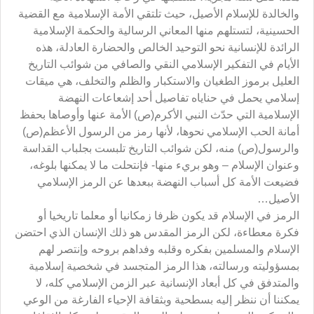
والخالدة للإسلام الأصيل، حيث تلتقي الأمة الإسلامية مع القضية
الحسينية، لتستلهم منها المعاني الرسالية والحكمة الإسلامية
الرائدة للإنسانية نحو التوحيد الخالص والحضارة العادلة، هذه
الأيام في التفكير الإسلامي النقي والصافي من شوائب التاريخ
العليل برموز الطغيان والاستكبار والظلم والتخلف، هي ميقات
إسلامي يحمل في حناياه تفاصيل أحد إشعاعات النهضة
الإسلامية التي حدّث النبي الأكرم(ص) الأمة عنها وأوصاها بحفظ
أمانة الحب الإسلامي نحوها، لأنها رمز من الرسول الأعظم(ص)
والرسول(ص) منه، لكن شوائب التاريخ تلبست بجلباب القداسة
وعنوان الإسلام – وهو بريء منها- فإنتحلت ما لا يمكنها بلوغه،
فضيعت الأمة كل أسباب النهضة ببعدها عن الرمز الإسلامي
الأصيل…
الرمز في الإسلام قد يكون ظرفا زمكانيا أو معلما تاريخيا أو
فكرة معطاءة، لكن الرمز المقدس هو ذلك الإنسان الذي احتضن
الإسلام والمسلمين بفكره وقلبه وفداهم بروحه وإنتصر لهم
بمسؤوليته ورسالته، هذا الرمز المتجسد في شخصية إسلامية
والمتدفق في كل أبعاد الإنسانية عبر الزمن الإسلامي كله، لا
يمكننا أن ننظر إليه بسطحية وبثقافة الإحياء الفارغة من الوعي