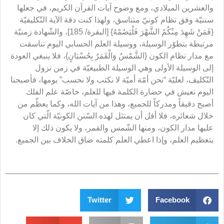
والعشرين الميلادي، ومع وضوح آيات القرآن الكريم، في جعلها
سننيّة وفق نظام كونيّ متناسق، ولهذا كنت دقة الآية التّكليفيّة
{فَمَنْ شَهِدَ مِنْكُمُ الشَّهْرَ فَلْيَصُمْهُ} [البقرة/ 185]، والشّهادة زمنيّة
مرتبطة بتطوّر الوسيلة، ووسيلة العلم الحسابي اليوم تناسقت
مع مدار نظام الكون {الشَّمْسُ وَالْقَمَرُ بِحُسْبَانٍ}، فلا ينبغي العودة
إلى الوسيلة الأولى وهي الوسيلة الطبيعيّة في زمن نزول
التّكليف، لعليّة “نحن أمّة أميّة لا نكتب ولا نحسب” يومها، فأصبحنا
اليوم نعيش في حضارة الكلمة فيها للعلم، خاصّة علم الفلك
أصبح دقيقاً ومدركاً للجميع، وهذا من آيات الله، وكما يعظّم من
خلال شعائره، فلا أقل أن يمتثل لهذه السّنن الكونيّة الّتي كان
عليها مدار الكون، ومنها الشّمس والقمر، ولا يكون ذلك إلا
بتعظيم العلم، وإذا اعطي العلم كلمته ضاق الخلاف بين الجميع.
Twitter
Facebook