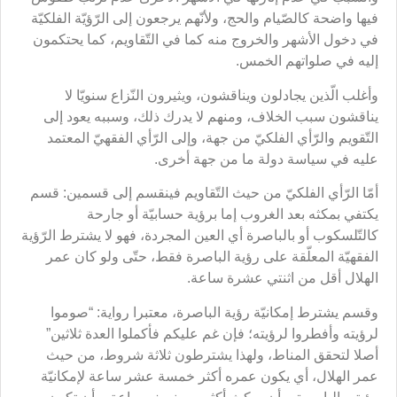
فيها واضحة كالصّيام والحج، ولأنّهم يرجعون إلى الرّؤيّة الفلكيّة
في دخول الأشهر والخروج منه كما في التّقاويم، كما يحتكمون
إليه في صلواتهم الخمس.
وأغلب الّذين يجادلون ويناقشون، ويثيرون النّزاع سنويّا لا
يناقشون سبب الخلاف، ومنهم لا يدرك ذلك، وسببه يعود إلى
التّقويم والرّأي الفلكيّ من جهة، وإلى الرّأي الفقهيّ المعتمد
عليه في سياسة دولة ما من جهة أخرى.
أمّا الرّأي الفلكيّ من حيث التّقاويم فينقسم إلى قسمين: قسم
يكتفي بمكثه بعد الغروب إما برؤية حسابيّة أو جارحة
كالتّلسكوب أو بالباصرة أي العين المجردة، فهو لا يشترط الرّؤية
الفقهيّة المعلّقة على رؤية الباصرة فقط، حتّى ولو كان عمر
الهلال أقل من اثنتي عشرة ساعة.
وقسم يشترط إمكانيّة رؤية الباصرة، معتبرا رواية: “صوموا
لرؤيته وأفطروا لرؤيته؛ فإن غم عليكم فأكملوا العدة ثلاثين”
أصلا لتحقق المناط، ولهذا يشترطون ثلاثة شروط، من حيث
عمر الهلال، أي يكون عمره أكثر خمسة عشر ساعة لإمكانيّة