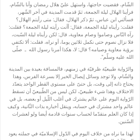
الشّام، فقضيت حاجتها، واستهل عليّ هلال رمضان وأنا بالشّام،
فرأينا الهلال ليلة الجمعة، ثمّ قدمت المدينة في آخر الشّهر،
فسألني ابن عباس، ثمّ ذكر الهلال، فقال: متى رأيتم الهلال؟
فقلت: رأيناه ليلة الجمعة، فقال: أأنت رأيته ليلة الجمعة؟ فقلت:
رآه النّاس وصاموا وصام معاوية، قال: لكن رأيناه ليلة السّبت،
فلا نزال نصوم حتى نكمل ثلاثين يوما، أو نراه، فقلت: ألا تكتفي
برؤية معاوية وصيامه؟ قال: لا، هكذا أمرنا رسول الله ـ صلّى
الله عليه وسلّم”.
والرّواية طبيعيّة ظرفيّة في زمنهم، فالمسافة بعيدة بين المدينة
والشّام، ولا توجد وسائل إيصال الخبر إلا بسرعة الفرس، وهذا
يحتاج ذاته إلى وقت، بل حتىّ على مستوى القطر الواحد يتعدّد
الاختلاف وهذا شيء طبيعيّ، لكن ليس من الطّبيعيّ أن تسقط
الرّواية اليوم على عالم يشترك في أغلب اللّيل أو بعضه، بل في
عالم واحد مشترك في حسابه، وينقل أخباره بذات الثّانية، وكيف
إذا كان العلم متقدّما لحساب سنوات قادمة أيضا ولو لعشرات
السّنين.
لهذا ما نراه من خلاف اليوم في الدّول الإسلاميّة في جملته يعود