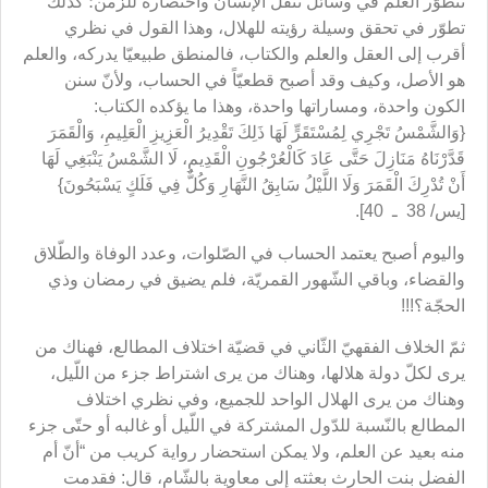
تتطوّر العلم في وسائل تنقل الإنسان واختصاره للزّمن؛ كذلك
تطوّر في تحقق وسيلة رؤيته للهلال، وهذا القول في نظري
أقرب إلى العقل والعلم والكتاب، فالمنطق طبيعيّا يدركه، والعلم
هو الأصل، وكيف وقد أصبح قطعيّاً في الحساب، ولأنّ سنن
الكون واحدة، ومساراتها واحدة، وهذا ما يؤكده الكتاب:
{وَالشَّمْسُ تَجْرِي لِمُسْتَقَرٍّ لَهَا ذَلِكَ تَقْدِيرُ الْعَزِيزِ الْعَلِيمِ، وَالْقَمَرَ
قَدَّرْنَاهُ مَنَازِلَ حَتَّى عَادَ كَالْعُرْجُونِ الْقَدِيمِ، لَا الشَّمْسُ يَنْبَغِي لَهَا
أَنْ تُدْرِكَ الْقَمَرَ وَلَا اللَّيْلُ سَابِقُ النَّهَارِ وَكُلٌّ فِي فَلَكٍ يَسْبَحُونَ}
[يس/ 38 ـ 40].
واليوم أصبح يعتمد الحساب في الصّلوات، وعدد الوفاة والطّلاق
والقضاء، وباقي الشّهور القمريّة، فلم يضيق في رمضان وذي
الحجّة؟!!!
ثمّ الخلاف الفقهيّ الثّاني في قضيّة اختلاف المطالع، فهناك من
يرى لكلّ دولة هلالها، وهناك من يرى اشتراط جزء من اللّيل،
وهناك من يرى الهلال الواحد للجميع، وفي نظري اختلاف
المطالع بالنّسبة للدّول المشتركة في اللّيل أو غالبه أو حتّى جزء
منه بعيد عن العلم، ولا يمكن استحضار رواية كريب من “أنّ أم
الفضل بنت الحارث بعثته إلى معاوية بالشّام، قال: فقدمت