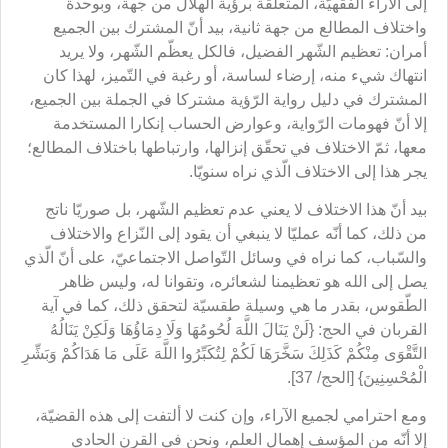
إلى الآراء الفقهيّة، المتعلقة برؤية الهلال من جهة، وبوحدة
واختلاف المطالع من جهة ثانية، بيد أنّ المشترك بين الجميع
أمران: تعظيم الشّهر الفضيل، فالكل يعظّم الشّهر، ولا يريد
انتهاك شيء منه، إرضاء لساسة، أو رغبة في التّميز، لهذا كان
المشترك في دليل رواية الرّؤية مشتركا في الجملة بين الجميع،
إلا أنّ فهومات الرّواية، وعوارض الحساب إنكارا المستخدمة
معها، ثمّ الاختلاف في تحقّق إنزالها، وارتباطها باختلاف المطالع؛
يجر هذا إلى الاختلاف الّذي نراه سنويّا.
بيد أنّ هذا الاختلاف لا يعني عدم تعظيم الشّهر، بل صوريّا ناتج
من ذلك، كما أنّه عمليّا لا ينبغي أن يقود إلى النّزاع والاختلاف
والسّباب، كما نراه في وسائل التّواصل الاجتماعيّ، على أنّ الّذي
يصل إلى الله هو تعظيمنا لشعائره، وتقوانا له، وليس ظاهر
الطّقوس، بقدر ما هي وسيلة طقسيّة لتحقق ذلك، كما في آية
القربان في الحج: {لَنْ يَنَالَ اللَّهَ لُحُومُهَا وَلَا دِمَاؤُهَا وَلَكِنْ يَنَالُهُ
التَّقْوَى مِنْكُمْ كَذَلِكَ سَخَّرَهَا لَكُمْ لِتُكَبِّرُوا اللَّهَ عَلَى مَا هَدَاكُمْ وَبَشِّرِ
الْمُحْسِنِينَ} [الحج/ 37].
ومع احترامي لجميع الآراء، وإن كنت لا ألتفت إلى هذه القضيّة،
إلا أنّه من المؤسف إهمال العلم، ونحن في القرن الحادي