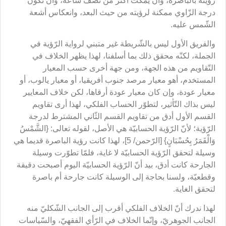
رؤيته بالباصرة، وأن يمكث أكثر من نصف ساعة، وأن تكون
درجة الزّاوي ممكنة لرؤيته من حيث البعد، وانعكاس أشعة
الشّمس عليه.
والفريق الأول ليس بالشّريطة غير متبني لرواية الرّؤية في
الجملة، لكنّه محقق ذلك بما أسلفنا، لهذا يظهر الخلاف في
التّقاويم من هذه الجهة، ومن جهة أخرى حسب المعيار
المستخدم، أهو معيار مرصد جنوب أفريقيا، أو معيار يالوب، أو
معيار عودة، وإن كان معيار عودة أرقاها، لكن خلاف المعايير
ليس بذاك التّأثير، لتطوّر الحساب الفلكي، لهذا أرى تقاويم
القسم الأول أدق من تقاويم القسم الثّاني المشترط لدرجة
الرّؤية؛ لأنّ الرّؤية الحسابيّة هي الأصل، لقوله تعالى: {الشَّمْسُ
وَالْقَمَرُ بِحُسْبَانٍ} [الرّحمن/ 5]، لهذا كانت رؤية الباصرة قديما هي
وسيلة لتحقق الرّؤية الحسابيّة لا غاية، فلمّا تطوّرت وسيلة
الجارحة كانت أدق، بيد أنّ الرّؤية الحسابيّة اليوم أصبحت دقيقة
وقطعيّة، ولسنا بحاجة إلى الوسيلة كانت جارحة أم باصرة
لتحقق الغاية.
لهذا ندرك أنّ الخلاف الفلكي أقرب إلى الجانب الشّكليّ منه
الجانب الجوهريّ، وإنّما الخلاف في الرّأي الفقهيّ، والسّياسات