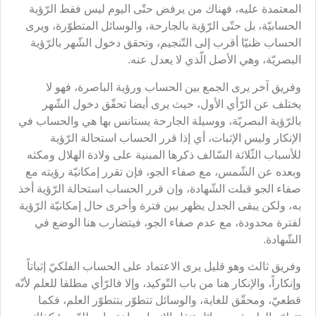
المعتمدة عليه، فهناك من يرفض حتّى اليوم ليس فقط الرّؤية
الحسابيّة، بل حتّى الرّؤية بالجارحة، والوسائل المتطوّرة، ويرى
الحساب ظنيّا أقرب إلى التّنجيم، وتحقق دخول الشّهر بالرّؤية
البصريّة، وهي الأصل الّذي لا يعدل عنه.
وفريق آخر يرى الجمع بين الحساب ورؤية الباصرة، فهو لا
يختلف عن الرّأي الأول، حيث يرى أيضا تحقّق دخول الشّهر
بالرّؤية البصريّة، ووسيلة الجارحة يستانس بها هي والحساب في
الإنكار وليس الإثبات، أي إذا قرر الحساب استحالة الرّؤية
للأسباب الثّلاثة السّالف ذكرها المبنية على ولادة الهلال ومكثه
وبعده عن الشّمس، مع صفاء الجو، فإن تقرر إمكانيّة رؤيته مع
صفاء الجو قبلت الشّهادة، وإن قرر الحساب استحالة الرّؤية أخذ
به، ولكن يبقى الجدل يظهر بين فترة وأخرى حال إمكانيّة الرّؤية
لفترة محدودة، مع عدم صفاء الجو، فيتضارب هنا الوضع في
الشّهادة.
وفريق ثالث وهو قليل يرى الاعتماد على الحساب الفلكيّ إثباتاً
وإنكاراً، والإنكار هنا من باب التّوكيد، وإلا فالرّأي مطلقا للعلم لأنّه
قطعيّ، ومحقّق للغاية، والوسائل تتطوّر بتتطوّر العلم، فكما