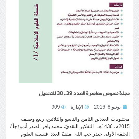
مجلة نصوص معاصرة العدد 39 ـ 38 للتحميل
يونيو 8, 2016
الإدارة
909
محتـويات العددين الثامن والتاسع والثلاثين، ربيع وصيف
2015م، 1436هـ التفكير النقديّ، محمد باقر الصدر أنموذجاً /
الحلقة الأولى حيدر حب الله ملفّ العدد: فلسفة العلوم