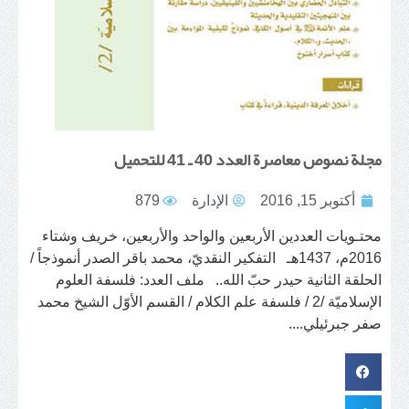
مجلة نصوص معاصرة العدد 40 ـ 41 للتحميل
أكتوبر 15, 2016
الإدارة
879
محتـويات العددين الأربعين والواحد والأربعين، خريف وشتاء
2016م، 1437هـ التفكير النقديّ، محمد باقر الصدر أنموذجاً /
الحلقة الثانية حيدر حبّ الله.. ملف العدد: فلسفة العلوم
الإسلاميّة /2 / فلسفة علم الكلام / القسم الأوّل الشيخ محمد
صفر جبرئيلي....