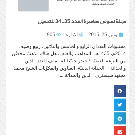
مجلة نصوص معاصرة العدد 35 ـ 34 للتحميل
يوليو 25, 2015
الإدارة
905
محتـويات العددان الرابع والخامس والثلاثين، ربيع وصيف
2014م، 1435هـ المذاهب والعنف، هل هناك مذهبٌ محصَّن
من النزعة العنفيّة؟ حيدر حبّ الله ملف العدد: الدين
والحداثة الحداثة الدينيّة، العناوين والمكوِّنات الشيخ محمد
مجتهد شبستري الدين والحداثة،...