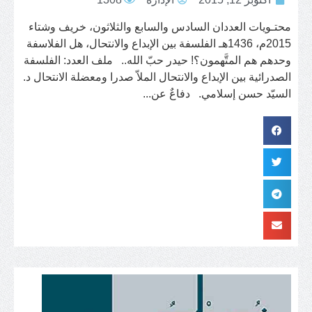
محتـويات العددان السادس والسابع والثلاثون، خريف وشتاء
2015م، 1436هـ الفلسفة بين الإبداع والانتحال، هل الفلاسفة
وحدهم هم المتَّهمون؟! حيدر حبّ الله.. ملف العدد: الفلسفة
الصدرائية بين الإبداع والانتحال الملاّ صدرا ومعضلة الانتحال د.
السيّد حسن إسلامي. دفاعٌ عن...