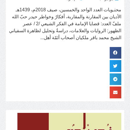
محتـويات العدد الواحد والخمسين، صيف 2018م، 1439هـ
الأديان بين المقارنة والمقاربة، أفكارٌ وخواطر حيدر حبّ الله
ملفّ العدد: قضايا الإمامة في الفكر الشيعي /2 / عصر
الظهور: الروايات والعلامات، دراسةٌ وتحليل لظاهرة السفياني
الشيخ محمد باقر ملكيان أصحاب أئمّة أهل...