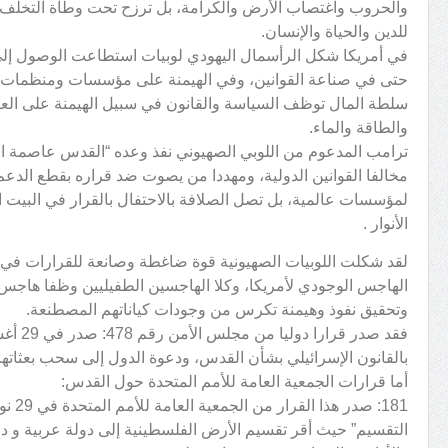
والحروب واغتصاب الأرض والكرامة، بل ترزح تحت وطأة التخلف و
للدين والحياة والإنسان.
في أمريكا شكل الرأسمال اليهودي لوبيات استطاعت الوصول إل
حتى في صناعة القوانين، وفي الهيمنة على مؤسسات ومنظمات دو
سلطة المال توظف السياسة والقانون في سبيل الهيمنة على الع
والطاقة والماء.
ترامب المدعوم من اللوبي الصهيوني نفذ وعده “القدس عاصمة الك
مخالفا القوانين الدولية، ومهددا من يصوت ضد قراره بقطع الدع
لمؤسسات عالمية، بل تصل الصلافة بالاحتفال بالقرار في البيت ال
الأنوار .
لقد شكلت اللوبيات الصهيونية قوة ضاغطة وصانعة للقرارات في
الهاجس الوجودي لأمريكا، وكلا الهاجسين الطفيليين وظفا هاجس
وتحقيق نفوذ وهيمنة تكرس من وجودات كياناتهم المصطنعة.
بالقانون الإسرائيلي بشأن القدس، ودعوة الدول إلى سحب بعثاتها 
أما قرارات الجمعية العامة للأمم المتحدة حول القدس:
التقسيم” حيث أقر تقسيم الأرض الفلسطينية إلى دولة عربية و د