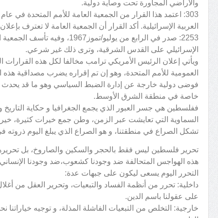
والأراضي المجاورة تحت وصاية دولية.
العربية الإسرائيلية. أكد القرار أن الجمعية العامة لا تعترف بإع
2253: صدر في الرابع من يوليو/تموز967
الإسرائيلي على القدس الشرقية، وترى ذلك غير شرعي.
ويأتي إعلان الرئيس الأمريكي ترامب مخالفا لكل هذه القرارات ا
العمومية للأمم المتحدة، وهو إن تم إقراره يضرب مصداقية هذه ا
فوضى دولية خارجة عن إدارة الضبط السياسي وهو ما قد يحدث ت
خاصة في منطقة الشرق الأوسط.
ففلسطين هي جسر العبور الذي يجمع الجغرافيا و حكاية التاريخ وا
السماوية التي تعايشت عبر الزمن، وطن جمع خيرات كثيرة، خيرات
تشكل الصراع في منطقتنا، و هو الصراع الذي يبلغ اليوم ذروته 
تحرير فلسطين ليس فقط بالحجر والسكين والصاروخ، بل تحريرها 
هذه الهواجس المتحالفة ضد وجودنا كشعوب،ضد وجودنا الإنساني و
التحرر اليوم يسعى ليكون على جبهات عدة:
داخلية: تحرر من أنظمة الفساد والتبعيات، وتحرير العقل من أغلا
على عقولنا باسم الدين.
خارجية: التخلص من التبعيات الفاشلة المذلة، و توجيه خياراتنا 