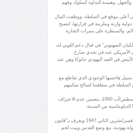
الجهل، وهيمنة البداوة كسلوك وفهم
ى أعلى موقع في السلطة، ووظفت المال
لية وازنة وملزمة في قرارتها، لتصبح
الم، والسيطرة على ممرات التجارة
يان الصهيوني” في قبال دعم اللوبي له،
م الأمريكي عنه في تحدي صارخ
أبيض في العيد اليهودي حانوكا وهن عيد
 سبيل هاجسها الوجودي الذي تقاطع مع
 السلطة في منطقتنا لصالح تمكينهم
فقد صدر قرارا دوليا من مجلس الأمن رقم 478: صدر في 29 أغسطس/آب 1980، يتضمن عدم الاعتراف
الدبلوماسية من المدينة.
181: صدر هذا القرار من الجمعية العامة للأمم المتحدة في 29 نوفمبر/تشرين الثاني 1947 ويعرف بـ”قانون
ولة يهودية، مع وضع القدس وبيت لحم