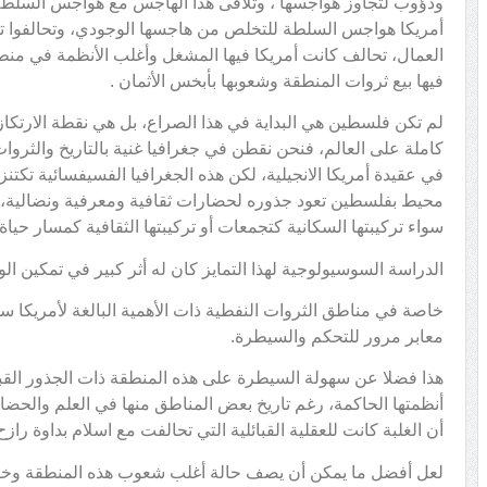
ودؤوب لتجاوز هواجسها ، وتلاقى هذا الهاجس مع هواجس السلط
أمريكا هواجس السلطة للتخلص من هاجسها الوجودي، وتحالفوا تح
العمال، تحالف كانت أمريكا فيها المشغل وأغلب الأنظمة في منطق
فيها بيع ثروات المنطقة وشعوبها بأبخس الأثمان .
لم تكن فلسطين هي البداية في هذا الصراع، بل هي نقطة الارتكاز
كاملة على العالم، فنحن نقطن في جغرافيا غنية بالتاريخ والثروات
في عقيدة أمريكا الانجيلية، لكن هذه الجغرافيا الفسيفسائية تك
محيط بفلسطين تعود جذوره لحضارات ثقافية ومعرفية ونضالية، و
سواء تركيبتها السكانية كتجمعات أو تركيبتها الثقافية كمسار حياة.
الدراسة السوسيولوجية لهذا التمايز كان له أثر كبير في تمكين ال
خاصة في مناطق الثروات النفطية ذات الأهمية البالغة لأمريكا س
معابر مرور للتحكم والسيطرة.
هذا فضلا عن سهولة السيطرة على هذه المنطقة ذات الجذور القبائل
أنظمتها الحاكمة، رغم تاريخ بعض المناطق منها في العلم والحضار
أن الغلبة كانت للعقلية القبائلية التي تحالفت مع اسلام بداوة را
لعل أفضل ما يمكن أن يصف حالة أغلب شعوب هذه المنطقة وخاصة