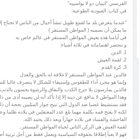
الفرنسي “اتييان دو لا بواسييه”
في كتاب: العبودية الطوعية:
“عندما يتعرض بلد ما لقمع طويل تنشأ أجيال من الناس لا تحتاج إلى
ما يمكن أن نسميه ( المواطن المستقر )
في أيامنا هذه يعيش المواطن المستقر في عالم خاص به
و تنحصر اهتماماته في ثلاثة أشياء:
1. الدين
2. لقمة العيش
3. كرة القدم
فالدين عند المواطن المستقر لاعلاقة له بالحق والعدل
وإنما هو مجرد أداء للطقوس وإستيفاء للشكل لا ينصرف غالبا للس
فالذين يمارسون بلا حرج الكذب والنفاق والرشوة يحسون بالذنب 
وهذا المواطن لا يدافع عن دينه إلا إذا تأكد أنه لن يصيبه أذى من ذ
فقد يستشيط غضبا ضد الدول التي تبيح جواز المثليين بحجة أن ذل
لكنه لا يفتح فمه بكلمة مهما بلغ عدد المعتقلين في بلاده ظلما وع
الفاحشة والفساد فى بلاده جهارآ وبعذ ذلك يحمد الله.
لقمة العيش هي الركن الثاني لحياة المواطن المستقر..
فهو لا يعبأ إطلاقا بحقوقه السياسية ويعمل فقط من أجل تربية أط