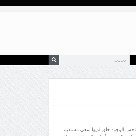
وهاجس الوجود خلق لديها سعي مستديم