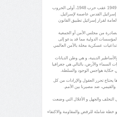
303: اعتمد هذا القرار من الجمعية العامة للأمم المتحدة في عام 1949 عقب حرب 1948، أولى الحروب
لان إسرائيل القدس عاصمة لإسرائيل.
1، وفيه تأسف الجمعية العامة لقرار إسرائيل تطبيق القانون
لصادرة من مجلس الأمن أو الجمعية
لمؤسسات الدولية مما قد يدعو إلى
داعيات عسكرية مخلة بالأمن العالمي
لأساطير الدينية، و هي وطن الديانات
 السماء والأرض، بالتالي هي جغرافيا
في حكاية هواجس الوجود والسلطة.
يحتاج تحرر العقول والإرادات من كل
القيمي، ضد مصيرنا بين الأمم.
ل التخلف والجهل و الأغلال التي وضعت
نحو خطة شاملة للرفض والمقاومة والاكتفاء