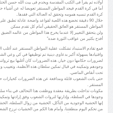
أولاده ثم يقرأ فى الكتب المقدسة ويخدم فى بيت الله حسن الختام
أما في كرة القدم فيجد المواطن المستقر تعويضا له عن أشياء حرم
كرة القدم تنسيه همومه وتحقق له العدالة التي فقدها..
خلال 90 دقيقة تخضع هذه اللعبة لقواعد واضحة عادلة تطبق على الجميع…
المواطن المستقر هو العائق الحقيقي أمام كل تقدم ممكن
ولن يتحقق التغيير إلا عندما يخرج هذا المواطن من عالمه الضيق .
أفدح بكثير من عواقب الثورة ضده”
فمع تقادم الاستبداد تشكلت عقلية المواطن المستقر عند أغلب 
واقتيادها بسهولة أكبر بدعاوى دينية تم توظيفها في كي وعي الش
لضرورات حكامها دون خيار، هذه الضرورات كان أغلبها بيع ثرواتنا 
وجودهم وتمكينه في قبال تمكين سلطان هذه الأنظمة، وتغييب و
تحت أنقاض الماضي.
حتى باتت الشعوب قابلة ومدافعة عن هذه الضرورات كخيارات حت
المستقر .
مكونات تداخلت بطريقة معقدة ووظفت هذا التحالف في بناء سلط
وجودها في السلطة، وإدارتها لثروات الشعوب وفق إرادتها وتمكين
إنها الخشية الوجودية من التآكل، الخشية من زوال السلطة، الخشي
من تحكم اليوم منطقتنا، وأمام هذا الكم من الخشيات ترزح الشعو