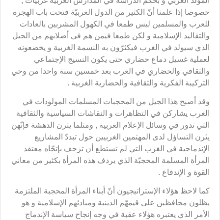
المولد الغربي و بحكم الدراسة في المدارس الغربية غربيّات ,
خصوصا إذا علمنا أنّ الكثير من الدول الغربيّة فتحت باب الهجرة
للعرب والمسلمين ليس طمعا في الكهول المشربين بالعادات
والتقاليد الإسلامية و لكن طمعا فيمن هم في أصلابهم من الجيل
الذي سيولد في الغرب فيكثرّون به النسمة الغربية و يخضعونه
لعملية غسيل دماع حضاري حتى يكون النسيج الإجتماعي
والثقافي والحضاري في الغرب بعد خمسين سنة واحدا من وحي
التركيبة الفكرية والثقافية والحضارية الغربية .
وقد أصبح هذا الجيل من المحجبات المسلمات المولودات في
الغرب يشاركن في التظاهرات و النقاشات السياسية والثقافية
التي تدور في وسائل الإعلام الغربية , ومثلما يثرن الدهشة فإنّهن
يثرن التساؤل لدى المهتمين الغربيين حول تبددّ المشاريع
الإندماجية في الغرب التي لم تستطع أن تزحف بإتجّاه معتقد
المرأة المسلمة المحجبّة الذي يردف هذه المرأة بكثير من معاني
القوة و الإندفاع .
كما لاحظ هؤلاء الإستراتيجيون أنّ أبناء المرأة المحجبة الملتزمة
يظلون محافظين على قيمهّم الدينية ومبادئهم الإسلامية و هو
الأمر الذي يعتبره هؤلاء عقبة في وجه إنجاح سياسة الإندماج