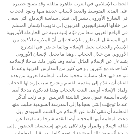
الحجاب الإسلامي في الغرب ظاهرة مقلقة وقد تصبح خطيرة
على المدى المتوسط والبعيد لأسباب عديدة منها وجود الحجاب
في الشارع الأوروبي يشير إلى فشل سياسة الإندماج التي سعى
من خلالها الإستراتيجيون الغربيون إلى تذويب الإنسان المسلم
في الواقع الغربي منعا من قيّام إثنية دينية في الخارطة الأوروبية
في المستقبل المنظور , بالإضافة إلى أنّ الملازمة الأكيدة بين
الإسلام والحجاب تجعل الإسلام ودائما حاضرا في الشارع
الأوروبي من خلال الحجاب , وهذا ما يجعل الإنسان الأوروبي
يتساءل عن الإسلام الماثل أمامه وقد يكون ذلك مدخلا لإسلامه
كما حدث مع كثيرين , و في كثير من المدارس الغربية وعندما
تتواجد فيها فتاة مسلمة محجبة تطلب المعلمة الغربية من هذه
الفتاة أن تتقدّم إلى مقدمة القسم وتشرح سبب إرتدائها للحجاب
ولماذا الإسلام أوصى البنت بالحجاب وهذا قد يكون مدخلا أيضا
بإتجاه أسلمة عقول بعض الناشئة الغربيين , و ما زلت أتذكّر
عندما توجهّت إبنتي بحجابها إلى المدرسة السويدية طلبت منها
المعلمة أن تلقي كلمة عن الإسلام في القسم السويدي , بل
دعت المعلمة أمها المحجبة أيضا لتقدم شرحا مستفيضا عن
ثقافة الإسلام والمرأة وقد لاقى شرحها إستحسان الحضور , إلى
درجة أنّه وبعد ذلك أصبح هناك تفهم كامل من قبل المعلمات