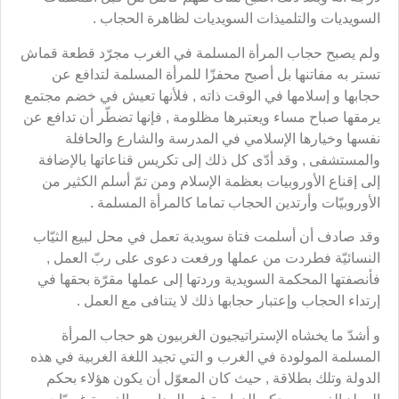
السويديات والتلميذات السويديات لظاهرة الحجاب .
ولم يصبح حجاب المرأة المسلمة في الغرب مجرّد قطعة قماش
تستر به مفاتنها بل أصبح محفزّا للمرأة المسلمة لتدافع عن
حجابها و إسلامها في الوقت ذاته , فلأنها تعيش في خضم مجتمع
يرمقها صباح مساء ويعتبرها مظلومة , فإنها تضطّر أن تدافع عن
نفسها وخيارها الإسلامي في المدرسة والشارع والحافلة
والمستشفى , وقد أدّى كل ذلك إلى تكريس قناعاتها بالإضافة
إلى إقناع الأوروبيات بعظمة الإسلام ومن تمّ أسلم الكثير من
الأوروبيّات وأرتدين الحجاب تماما كالمرأة المسلمة .
وقد صادف أن أسلمت فتاة سويدية تعمل في محل لبيع الثيّاب
النسائيّة فطردت من عملها ورفعت دعوى على ربّ العمل ,
فأنصفتها المحكمة السويدية وردتها إلى عملها مقرّة بحقها في
إرتداء الحجاب وإعتبار حجابها ذلك لا يتنافى مع العمل .
و أشدّ ما يخشاه الإستراتيجيون الغربيون هو حجاب المرأة
المسلمة المولودة في الغرب و التي تجيد اللغة الغربية في هذه
الدولة وتلك بطلاقة , حيث كان المعوّل أن يكون هؤلاء بحكم