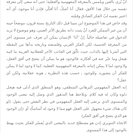
أنْ يُرى بالعين ويلمس بالمعرفة المفهومية والعقلية؛ حتى أنه سعى إلى معرفة
نفسه من خلال هذا الأفق، فقال: أنا أشكّ، أنا أفكّر، فإذن أنا موجود، أي أنه
اعتبر نفسه لبّ الفكر الصادق وقمّته.
وقد خاض في هذا الموضوع ابن سينا قبل ذلك التاريخ بستة قرون، موضحاً حينه
أن من غير الممكن للفرد أنْ يثبت ذاته بطريق الأثر العيني، وهو موضوع لا نريد
الدخول في تفاصيله حالياً. إنّ "أنا" الإنسان يمكن أن تعرف عبر مستوى آخر
من المعرفة الحسية، لكن الفكر الغربي وفلسفته وتاريخه بدأها من النقطة
التي أشرنا إليها بالذات، حيث تألّق في الجانب الآخر للعقلانية الغربية ما كتبه
هيجل وما عبّر عنه في أفكاره، فالوجود هو ما يمكن أن يتضح في أفق العقل،
ولا وجود لما لا يمكن إثباته بالمعرفة المفهومية العقلية، كما لا وجود لما لا يمكن
للفكر أن يتصوره. وللوجود ـ حسب هذه النظرية ـ هوية عقلانية، ولكن أي
عقل؟
إنه العقل المفهومي البرهاني المنطقي، وهو المنطق الذي أدلى فيه هيجل
دلوه وكان له فيه كلام. ويلاحظ هنا التدهور الذي وصل إليه معنى الوجود
والمستوى الذي يرتقى إليه العقل المفهومي في نظر البعض حتى يقول: (لو
كان هناك شيء مجهول على العقل فهو مما لا وجود له أساساً)، أو :(إن الوجود
هو الذي يتضح في أفق الفكر).
الاتجاه التنويري إذن هو مصطلح جديد بالمعنى الذي يُفسّر للفكر بحيث يهبط
بالوجود إلى هذا المستوى.