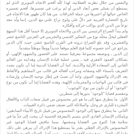
والنفس من خلال نظرته العقلانية، لهذا كلّه أقحم الاتجاه التنويري الذي لم
يستطع أن يفسّر بعض أبعاد الدين أو لم يرغب في تفسيرها، أقحم تفسيره
الخاص حيالها أو اعتبرها من جملة الخرافات. من هنا كان ظهور هذا الاتجاه في
تاريخ الحضارة الغربية غير دالّ على ولوج نزاع علني مع الدين، إنما ولّد معه
نوعاً من الدين الذي يواكب حركته وأفكاره.
ولم يبدأ الصراع الرئيسي بين الدين والاتجاه التنويري إلا حينما أفل هذا المنهج
العقلي ليحلّ محلّه نوع من التفكير الحسي والتجريبي في القرنين التاسع عشر
والعشرين، وقد بلغ الصراع ذروته في القرن التاسع عشر، حيث كان الدين
يتراجع عن أحد حصونه كلما فتح العلم موقعاً جديداً ووطأ موطئاً متقدماً.
إن الدين ـ وبوصفه مجموعةً معرفيةً تستند على الحضور والشهود الإلهي، أو
يشكلان العمود الفقري فيه ـ يتبنى عملية قيادة الإنسان وهدايته من العالم
الفاني إلى السعادة الأزلية والأبدية، كما أن القضايا الدينية إما أن تكون بصدد
التعريف بأسماء الله وصفاته ومراتب أفعاله في قالب من المفاهيم والألفاظ
بعد الإدراك والشهود النبوي، واما أن تصبّ في إطار توجيه الإنسان وإرشاده
في قالب من الواجبات والمحرمات الإلهية، وهذه القضايا إما أن تكون من نوع
"الوجود" أو أن تكون من نوع "الوجوب".
وتنقسم قضايا "الوجود" بدورها إلى شطرين:
الأول: ما يتطرق منها إلى ما هو غير محسوس من قبيل صفات الذات والأفعال
المجردة للباري عز وجل، والملائكة التي تصنف ضمن دائرة الغيبيات.
الثاني: ما يتطرق منها إلى الوجود المحسوس من قبيل تاريخ الأنبياء السابقين؛
وبإمكان الإنسان العادي الذي يتسم بالمعرفة الحسية أن يبحث إلى حدٍّ ما في
سلامة هذا النوع من القضايا وسقمها، بينما تناقش قضايا الوجود غير
المحسوس بالإدراك العقلي بقدر ما يستطيع هذا الإدراك أن يبرهن على ذلك.
ولما كان العقل ـ ومع وعيه لأفقه المحدود ـ يثبت أصل العوالم الغيبية وكلياتها،