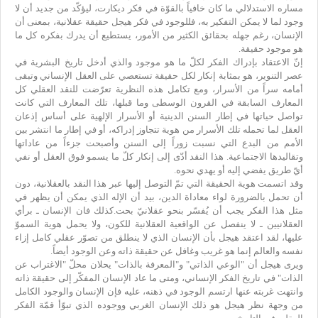
مساره الاستدلالي ما كان خافياً بالقوّة في فكر ديكارت، ليؤكّد من جديد أن لا
وجود لما لا يمكن التفكير به، فللوجود في فكر هيجل حقيقة عقلانية، بمعنى أن
الإنسان، رغم جهله بحقائق الكثير من الأمور، يستطيع أن يدرك بفكره كل ما
هو موجود حقيقة.
إنّ الاعتقاد بإدراك الفكر لكلّ ما هو موجود والذي أدخل تاريخ البشرية في
عصر التنوير، هو بمثابة إنكار لكل حقيقة تستعصي على العقل الإنساني وتبقى
أمامه سراً من الأسرار، ومع تكامل هذه النظرية تعرّضت للنقد العقلي كل
المعارف السابقة في القرون الوسطى وما قبلها، تلك المعارف التي كانت
تواصل حياتها في إطار السنن الدينية أو الأسرار الإلهية على أساس إذعان
العقل لما تحمله تلك الأسرار من هوية تتجاوز إدراكه، أو في إطار ما انتشر بين
الأمم من البدع التي نسبت زوراً إلى السنن وأصبحت جزءاً من عاداتها
وتقاليدها الاجتماعية. هذا النقد أدّى إلى إنكار كلّ ما يسمو فوق العقل أو نفي
أيّ طريق يفضي إليه أو يهدي نحوه.
وقد اتسمت هوية الحقيقة التي تمّ التوصل إليها عبر هذا النقد بالعقلانية، دون
أن تحمل بالضرورة لواء معاداة الدين، بيد أن الإله الذي يمكن أن يظهر في
مثل هذا الفكر يجب أن يُفسّر بنحو عقلانيّ بحت.كذلك فان الإنسان ـ برأي
العقلانيين ـ لا ينفصل عن الواقعية العقلانية للكون، ولا يحمل هوية السموّ
عليها، لقد اعتقد هيجل بأن الإنسان الذي لا ينطلق من تصوّر عقلي كامل إزاء
نفسه والعالم إنما هو غريب وغافل عن حقيقة ذاته وعن الوجود أيضاً.
ويرى هيجل أن "الوعي الذاتي" و"المعرفة بالذات" يحلان محلّ "الاغتراب عن
الذات" في تاريخ الفكر الإنساني، ومتى ما عاد الإنسان المفكّر إلى حقيقة ذاته
وانتهت غربته عنها ارتسم الوجود في ذهنه، عليه فإن الإنسان والوجود الكامل
من وجهة نظر هيجل هو ذلك الإنسان الغربي ووجوده الذي تبوّأ قمّة الفكر