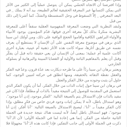
وإذا افترضنا أن الاتجاه الحسّي يمكن أن يتوصل عملياً إلى الكثير من الآثار
التي يمكن اكتسابها عبر المعرفة الحقيقية لعالم الطبيعة، بيد أنه لا يملك _ في
البعد المعرفي _ إلاّ السقوط في وحل السفسطة والشكّ، كما أشرنا إلى ذلك
من قبل.
ولنقد النظرية التي وضعت المعرفة المفهومية العقلية سقفاً أعلى للمعرفة
البشرية منكرةً بذلك كلّ معرفة أخرى فوقها، قدّم المؤمنون بوجود الأنبياء
والأولياء البراهين الكافية وأقاموا الحجج الوافية على ذلك، ومن أولئك ابن سينا
الذي برهن في موضوع معرفة النفس على أن الإنسان لا يستطيع أن يعرف
نفسه عن طريق آثارها، سواء كانت هذه الآثار ذهنية أم عينية، بعبارة أخرى
أكانت علمية أم عملية؛ بمعنى أن الإنسان لن يعي حقيقة ذاته قبل أن يفكّر
وقبل أن يعلم بالمفاهيم البائنة والأولية أو القضايا المبينة والبرهانية أو بسلوكه
الخارجي.
ويعتبر برهان ابن سينا ردّاً على ما طرحه ديكارت بعد عدّة قرون، وعدّ فيه الفكر
والعقل نقطة التقائه بالحقيقة، ومنها انطلق في حركته لتبيين الوجود، كما
حاول أن يثبت وجوده من خلال الفكر والعقل.
في برهان ابن سينا حول إثبات الذات من خلال الفكر، أما أن يكون الفكر الذي
استعمل في المقدمة للوصول إلى النتيجة مقيداً بالذات أو مطلقاً، فإذا كان غير
مقيد بالذات فإن الاستدلال يتم بالصيغة التالية: "الفكر موجود، إذن أنا موجود"،
وهو استدلال باطل، لأنه لا يمكن إثبات وجود فردي خاص من فكرٍ مطلق، وإذا
كان الفكر مقيداً بـ "أنا"، ليصبح الاستدلال بالصيغة التالية: "أنا أفكر، إذن أنا
موجود"، فهو استدلال باطل أيضاً، لأنه ليست هناك نتيجة جديدة في الجملة
الثانية حاصلة من الفكر، إنما هي إعادة لما في الجملة الأولى؛ لأن الـ"أنا"
ذكرت في الجملة الأولى إلى جانب التفكير، فإذا كانت هذه الـ"أنا" مجهولةً فلا