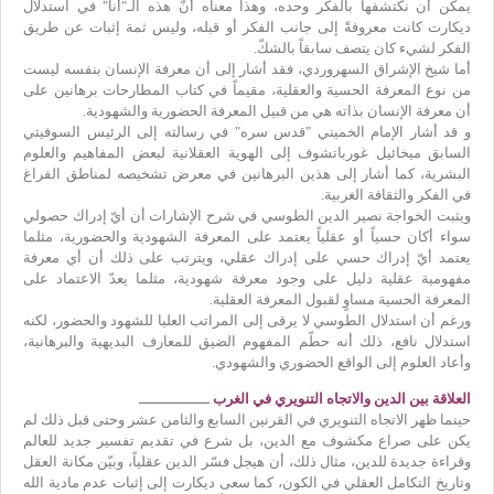
يمكن أن نكتشفها بالفكر وحده، وهذا معناه أنّ هذه الـ"أنا" في استدلال
ديكارت كانت معروفةً إلى جانب الفكر أو قبله، وليس ثمة إثبات عن طريق
الفكر لشيء كان يتصف سابقاً بالشكّ.
أما شيخ الإشراق السهروردي، فقد أشار إلى أن معرفة الإنسان بنفسه ليست
من نوع المعرفة الحسية والعقلية، مقيماً في كتاب المطارحات برهانين على
أن معرفة الإنسان بذاته هي من قبيل المعرفة الحضورية والشهودية.
و قد أشار الإمام الخميني "قدس سره" في رسالته إلى الرئيس السوفيتي
السابق ميخائيل غورباتشوف إلى الهوية العقلانية لبعض المفاهيم والعلوم
البشرية، كما أشار إلى هذين البرهانين في معرض تشخيصه لمناطق الفراغ
في الفكر والثقافة الغربية.
ويثبت الخواجة نصير الدين الطوسي في شرح الإشارات أن أيّ إدراك حصولي
سواء أكان حسياً أو عقلياً يعتمد على المعرفة الشهودية والحضورية، مثلما
يعتمد أيّ إدراك حسي على إدراك عقلي، ويترتب على ذلك أن أي معرفة
مفهومية عقلية دليل على وجود معرفة شهودية، مثلما يعدّ الاعتماد على
المعرفة الحسية مساوٍ لقبول المعرفة العقلية.
ورغم أن استدلال الطوسي لا يرقى إلى المراتب العليا للشهود والحضور، لكنه
استدلال نافع، ذلك أنه حطّم المفهوم الضيق للمعارف البديهية والبرهانية،
وأعاد العلوم إلى الواقع الحضوري والشهودي.
العلاقة بين الدين والاتجاه التنويري في الغرب
ــــــــــــــــ
حينما ظهر الاتجاه التنويري في القرنين السابع والثامن عشر وحتى قبل ذلك لم
يكن على صراع مكشوف مع الدين، بل شرع في تقديم تفسير جديد للعالم
وقراءة جديدة للدين، مثال ذلك، أن هيجل فسّر الدين عقلياً، وبيّن مكانة العقل
وتاريخ التكامل العقلي في الكون، كما سعى ديكارت إلى إثبات عدم مادية الله