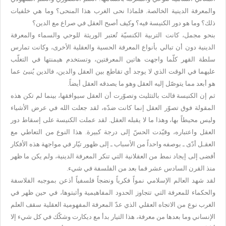
والمعرفة الدينية الخالصة. فلماذا نحى الغرب هذا المنحى؟ وما هي خلفيات
ذلك؟ وما هو دور الكنيسة فيه؟ وكيف أصبح العقل في صراع مع الدين؟
بنحو مجمل، كانت التربية الكنسيّة تُعتبر الوريثة للوحي والسماء والمعرفة
الدينية دون أن تبالي بأنواع المعرفة الحسية والعقلية الأخرى، وكانت تمارس
سلطة القهر كلّما واجهت هاتين المعرفتين، وتستخدم هيمنتها في التغلّب
عليهما في الوقت الذي لا يوجد أي تقاطع بين العقل والدين، فالدين يُنبئ عما
هو أبعد مما يتوصّل إليه العقل وهو ما يصدقه العقل أيضاً.
ثم إن الكنيسة قالت بالتثليث وتصوّرت أن العقل سيوافقها، بينما لم تكن هذه
المقولة فوق تصوّر العقل إنما كانت ضدّه، لقد جعلت الله في عرض الأشياء
وليس محيطاً بها، وهذا ما لا يقبله العقل. لقد عملت الكنيسة على إسقاط دور
العقل واعتباره، وقيّدت الحسّ إلى درجة كبيرة. هذا النوع من التعاطي مع
العقـل أدّى ـ بوصفه واحداً من الأسباب ـ إلى ظهور تيّار في مواجهة هذه الأفكار
أفضى إلى إيجاد نمط من العقلانية التي تنكر المعرفة الدينية، ولم يكن ما ظهر
منذ القرن السادس عشر فما بعد من الفلسفة في شيء.
لقد شهد العالم الإسلامي نمواً فكرياً ونضجاً فلسفياً أذعن بموجبه الفلاسفة
والحكماء للمعرفة التي تتجاوز الحدود المفاهيمية وأثبتوها، في حين ظهر في
الغرب نوع من الاتجاه العقلي الذي عدّ المعرفة المفهومية العقلية سقف العلم
الإنساني وما بعدها من معرفة، هذا التيار بدأ مع ديكارت وشكّك في كل شيء إلا