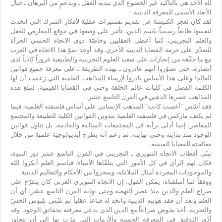
لله الأحد هي بالتأكيد غير الخضوع الذي يبديه العقل ـ وبدعمٍ من البرهان ـ حيال
الأبعاد الأسمى للمعرفة الدينية.
لقد كان لعجز الكنيسة عن تقديم تفسيرات عقلية لأفكار الشرك التي اتخذت
لنفسها طابعاً رسمياً باسم الدين، تأثير على وضعها في موقع المعارض للعقل
والعلم التجريبي، كما أعطى العقليين وخاصّة ذوي الاتجاه الحسي الجرأة
للتعدّي على حرمة القضايا الدينية الأخرى. وقد أوجد نموّ هذا الاتجاه في الغرب
مع ما حقّقه من إنجازات على صعيد العلوم التجريبية والطبيعية غروراً كاذباً لدى
أنصاره، حتى تصوّروا أنهم قادرون ـ بهذه الطريقة ـ على معرفة جميع قوانين
العالم؛ وعلى هذا الأساس بادروا لإرساء المذاهب العلمية التي زعمت أن لها
الكلمة الفصل في كليات عالم الخلقة وحتى في القضايا القيمية، لتبلغ هذه
المذاهب عصرها الذهبي في القرن التاسع عشر.
فقد أسّس "أغست كانت" المذهب الإنساني على أساس فلسفته العلمية، فيما
لم يكتف ماركس في فلسفته العلمية بتدوين القوانين الكلية للطبيعة والمجتمع
المعاصر، إنما أدلى برأيه في المجتمعات السالفة والقادمة، بل تناول قوانين
الوجود منذ بدايته وحتى نهايته، ثم زعم أنه يطرح أيديولوجية علمية من خلال
معالجته للقضايا القيمية.
تبنّى أقطاب الاتجاه التنويري ـ التجريبي في القرن التاسع عشر دور النبوة،
فكان لهم الرأي في كل الأمور التي يتلقّاها الأنبياء؛ فباسم العلم أنكروا الله
والموجودات المجردة أمثال الملائكة، وسخروا من الأحكام والتعاليم الدينية.
ووفقاً لما أسلفناه، يمكن القول: إن الاتجاه التنويري الغربي كان يتفرّج على
صراع العلم والدين منذ عصر النهضة وحتى نهاية القرن التاسع عشر؛ أي أن
العلم وبعد أن فقد هويته الدينية واتخذ له قناعاً عقلياً ثم تلبّس بلبوس الحسّ
والتجربة، أخذ يخوض صراعاً مع الدين الذي يدعي معرفته بحقائق الوجود. وقد
أدّى التدقيق في المعرفة الحسية والأزمات التي مرّت بها إلى أن يتجاوز