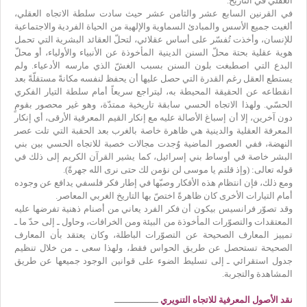
العقلي في التاريخ.
في القرنين السابع عشر والثامن عشر حيث سادت سلطة الاتجاه العقلي،
ألغيت جميع الأسس والمبادئ السماوية والإلهية من الحياة الفردية والاجتماعية
للإنسان، وأخذت تُفسّر على أساس عقلائي، لتحلّ العقائد البشرية التي تحمل
هوية عقلية بحتة محلّ السنن الدينية المأخوذة عن الأنبياء والأولياء، أو محلّ
البدع التي اصطبغت بلون السنن بسبب الغشّ الذي مارسه الأدعياء. ولم
يستطع العقل رغم القدرة التي حصل عليها أن يحفظ لنفسه مكانةً مستقلّةً بعد
انقطاعه عن الحقيقة المحيطة به، ليتراجع سريعاً أمام سلطة التيار الفكري
الحسّي. ولهذا الاتجاه الحسي سابقة تاريخية ممتدّة، وهو غير محصور بقومٍ
دون آخرين، إلا أن إسباغ الأصالة عليه مع إنكار القيم المعرفية الأرقى، أي إنكار
المعرفة العقلية والدينية هي ظاهرة خاصة بالغرب بعد الحقبة التي تلت عصر
النهضة، ففي العصور الماضية وُجدت مجالات خصبة للاتجاه الحسي بين بني
البشر خاصة في أوساط بني إسرائيل، كما يشير القرآن الكريم إلى ذلك في
قوله تعالى: (وإذ قلتم يا موسى لن نؤمن لك حتى نرى الله جهرةً).
ومع ذلك، فإن انتظام هذه الأفكار وصبّها في إطار فكر فلسفي يدافع عن وجوده
أمام التيارات الأخرى كان ظاهرةً اختصّ بها التاريخ الغربي المعاصر.
وقد تصوّر فرانسيس بيكون أن فكر الفرد يعاني من أصنام ذهنية تفرضها عليه
المعتقدات والتصوّرات المأخوذة من البيئة ومن الخرافات، وحاول ـ إلى حدّ ما ـ
تمييز المعارف الصحيحة عن التصوّرات الباطلة، وكان يعتقد بأن المعارف
الصحيحة تستحصل عن طريق الحواس فقط، ولهذا سعى ـ من خلال تنظيم
جدول استقرائي ـ إلى تسليط الضوء على قوانين الوجود جميعها عن طريق
المشاهدة والتجربة.
نقد الأصول المعرفية للاتجاه التنويري
ــــــــــــــــ