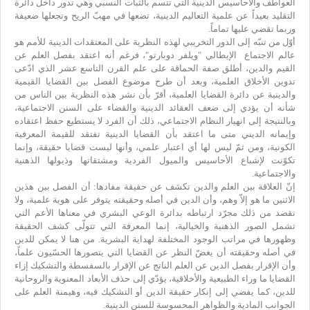
العواطف والأحاسيس الدينية التي تتسم بالثبات النسبي وهي تدور داخل دائرة
التقليد بعيداً عن علمية التعاليم الدينية، تضعها في مهبّ الريح وتجعلها ضعيفة
وربما تقضي عليها تماماً.
أوّل من تنبّه إلى الدور التخريبي لهذه النظرية على المعتقدات الدينية للأمم هو
عالم الاجتماع الإيطالي "ويلفر دوبارتو"، فرغم أنه اعتقد بفصل العلم عن
القيم والدين، أطلق صفة الحماقة على علم القرن التاسع عشر الذي ادّعى
تدوين الأخلاق العلمية، وبعد أن طرح موضوع الفصل بين القضايا القيمية
والدينية عن دائرة القضايا العلمية، أقرّ بأن نشر هذه النظرية بين الناس من
شأنه أن يؤدي إلى ضعف العقائد الدينية والقضاء على السنن الاجتماعية،
وبالنتيجة إلى انهيار النظام الاجتماعي، ذلك أن الفرد لا يستطيع حفظ اعتقاده
وإيمانه الديني متى ما اعتقد بأن القضايا الدينية تفتقد للقيمة المعرفية
الكونية، ومن ثمّ ليس لها أي اعتبار علمي، وأنها ليست قضايا حقيقة، وإنما
تكوّنت لإشباع الأحاسيس والميول الفردية ومشتقاتها وذيولها الذهنية
والاجتماعية.
إنّ العلاقة بين العلم والدين تكشف عن حقيقة مفادها: أن الفصل بين هذين
الاثنين ما هو إلاّ وهم، وأن الدين في أصله وحقيقته يتوفر على هوية علمية، ولا
نقصد من ذلك مجرّد ارتباطه بدائرة الوعي البشري في معناها الأعم التي
تشمل الصور الذهنية والخيالية، إنما المعرفة التي تتولّى كشف الحقيقة
وظهورها في مراتب الوجود المختلفة لهداية البشرية. من هنا لا يمكن للدين
في أصله وحقيقته أن يغضّ النظر عن القضايا التي يتصورها الحسّيون علماً،
وأن الإقرار بفصل الدين عن العلم الناتج عن الإقرار بالسفسطة والتشكيك إزاء
القضايا ما وراء الطبيعية والأخلاقية، يؤدّي إلى حذف الأبعاد المعنوية والروحانية
للدين، كما يفضي إلى إنكار حقيقة الدين أو التشكيك فيه، وهيمنة العلم على
الجوانب المادية والظواهر المحسوسة للسنن الدينية.