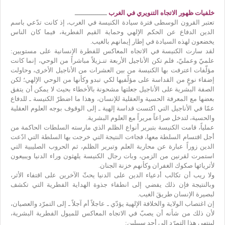
خلفيات ظهور الاتجاه التنويري في الغرب
ــــــــــــــــ
تعتبر القرون الوسطى فترة سيادة الكنيسة في الغرب، إذ كانت تدّعي باسم
الدين الدفاع عن الحكم الإلهي وحماية القيم الفطرية، فيما كان الناس
يخضعون لهذه السيادة في إطار إيمانهم بالغيب.
لقد سارت الكنيسة في الاتجاه المعاكس للفطرة الإنسانية على مستويين:
علميّ وعمليّ، فلم تكن الأناجيل الأربعة تنـزيلاً مباشراً من الوحي، إنما كانت
مؤلّفات اعترفت بها الكنيسة من بين العشرات من الأناجيل الأخرى، وحاولت
إضفاء نوعٍ من القداسة على مؤلّفيها لكي تبدو وكأنها من الوحي الإلهي؛ لكن
الصفة البشرية على الأناجيل جعلتها مشحونة بالأخطاء بحيث لا يمكن أن يتفق
بعضها مع المعرفة الحسية والعقلية للإنسان، وهذا ما اضطرّ الكنيسة ـ للدفاع
عمّا في الأناجيل التي اكتست قداسة إلهية ـ إلى الوقوف بوجه العلوم العقلية
والحسية، لتدخل صراعاً مريراً مع العلوم البشرية.
عملياً، قامت الكنيسة بتبرير أنواع الظلم الذي مارسته السلطات الحاكمة من
أجل اقتسام السلطة معها، فجاءت النتيجة التي خرجت بها السلطة التي ادّعت
الدين زوراً عبارة عن محاربة العلم وتبرير الظلم، ثم الحروب الصليبية التي
استمرت لقرنين من الزمن، وبات رجال الكنيسة يلهثون وراء الدنيا ويبيعون
لأثريائها صكوك الغفران وكأنهم خزنة الجنان.
ولا ريب أن تكالب أدعياء الدين على الدنيا يحثّ الآخرين على اقتفاء الأثر،
وبالنتيجة فإن ذلك يفضي إلى انطفاء جذوة الهداية الفطرية التي تكشف
لبصيرة الإنسان طريقَ الغيب.
إن اغتصاب الولاية والخلافة الإلهية يؤدّي ـ عاجلاً أم آجلاً ـ إلى التمرّد والعصيان،
لأن ذلك من شأنه أن يصبّ في الاتجاه المعاكس للميول الفطرية البشرية،
لينتهي هذا التمرّد إلى أحد سبيلين: