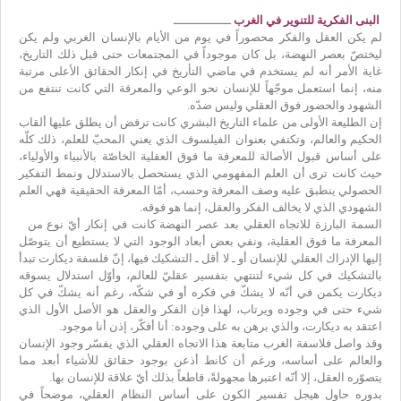
البنى الفكرية للتنوير في الغرب
ــــــــــــــــ
لم يكن العقل والفكر محصوراً في يوم من الأيام بالإنسان الغربي ولم يكن
ليختصّ بعصر النهضة، بل كان موجوداً في المجتمعات حتى قبل ذلك التاريخ،
غاية الأمر أنه لم يستخدم في ماضي التأريخ في إنكار الحقائق الأعلى مرتبة
منه، إنما استعمل موجّهاً للإنسان نحو الوعي والمعرفة التي كانت تنتفع من
الشهود والحضور فوق العقلي وليس ضدّه.
إن الطليعة الأولى من علماء التاريخ البشري كانت ترفض أن يطلق عليها ألقاب
الحكيم والعالم، وتكتفي بعنوان الفيلسوف الذي يعني المحبّ للعلم، ذلك كلّه
على أساس قبول الأصالة للمعرفة ما فوق العقلية الخاصّة بالأنبياء والأولياء،
حيث كانت ترى أن العلم المفهومي الذي يستحصل بالاستدلال ونمط التفكير
الحصولي ينطبق عليه وصف المعرفة وحسب، أمّا المعرفة الحقيقية فهي العلم
الشهودي الذي لا يخالف الفكر والعقل، إنما هو فوقه.
السمة البارزة للاتجاه العقلي بعد عصر النهضة كانت في إنكار أيّ نوع من
المعرفة ما فوق العقلية، ونفي بعض أبعاد الوجود التي لا يستطيع أن يتوصّل
إليها الإدراك العقلي للإنسان أو ـ لا أقل ـ التشكيك فيها، إنّ فلسفة ديكارت تبدأ
بالتشكيك في كل شيء لتنتهي بتفسير عقليّ للعالم، وأوّل استدلال يسوقه
ديكارت يكمن في أنّه لا يشكّ في فكره أو في شكّه، رغم أنه يشكّ في كل
شيء حتى في وجوده ويرتاب، لهذا فإن الفكر والعقل هو الأصل الأول الذي
اعتقد به ديكارت، والذي برهن به على وجوده: أنا أفكّر، إذن أنا موجود.
وقد واصل فلاسفة الغرب متابعة هذا الاتجاه العقلي الذي يفسّر وجود الإنسان
والعالم على أساسه، ورغم أن كانط أذعن بوجود حقائق للأشياء أبعد مما
يتصوّره العقل، إلا أنّه اعتبرها مجهولةً، قاطعاً بذلك أيّ علاقة للإنسان بها.
بدوره حاول هيجل تفسير الكون على أساس النظام العقلي، موضحاً في