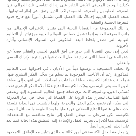
وكذلك الوجود المعرفي الأرقى القادر على إدراك تفاصيل تلك العوالم، فإن
المعرفة العقلية بل والمعرفة الحسية تواكب الدين وتقرّ ـ في إطار استيعابها ـ
بصحة القضايا الدينية إجمالاً، تلك القضايا التي تشتمل أموراً تقع خارج حدود
المعرفة الحسية والعقلية.
إن تلك المجموعة من القضايا الدينية التي تقترن بالاعتراف الإجمالي من
جانب المعرفة العقلية إنما تشمل خصائص العوالم الغيبية وجزئياتها أو التعاليم
القيمية التي تصدر بلحاظ البعد الملكوتي في السلوك الإنساني وآثاره
الأخروية.
الدين إذن يبين القضايا التي تدور في أفق الفهم الحسي والعقلي فضلاً عن
اشتماله على القضايا التي تخرج تفاصيل البحث فيها عن دائرة الإدراك الحسي
والعقلي.
ولا تختلف المسيحية ـ بوصفها ديناً من الأديان ـ في احتوائها على التعاليم
المذكورة، رغم أن الأناجيل الموجودة لم تسلم من تدخّل الفكر البشري فيها،
فيما جاءت عقائد الكنيسة حصيلةً للنـزاعات والمجادلات التي انتهت إلى صياغة
الدين المسيحي الرسمي، وهبّت الكنيسة للدفاع عمّا أملاه الفكر البشري تحت
مُسمّى الدين، وبالنتيجة كانت ترى صحّة جميع التعاليم المنسوبة إليها وتضفي
عليها القداسة، لتسري هذه الرؤية على القضايا التي تدخل في إطار المعرفة
التي يمكن أن تخضع لحكم العقل والتجربة، ولهذا تأسّست في البداية فلسفة
أخذت على عاتقها الدفاع العقلاني عن قضايا ما بعد الطبيعة والمسائل القيمية
للكنيسة، لكن سرعان ما توصّل العقل إلى نتائج متناقضة مع المعتقدات
الرسمية، مما أدّى إلى تجريم العقل والإساءة إليه، لتنطبق هذه الحالة فيما بعد
على العلم التجريبي أيضاً.
إن معارضة العقل للكنيسة في أمور كالتثليث الذي يتباين مع الإطلاق اللامحدود