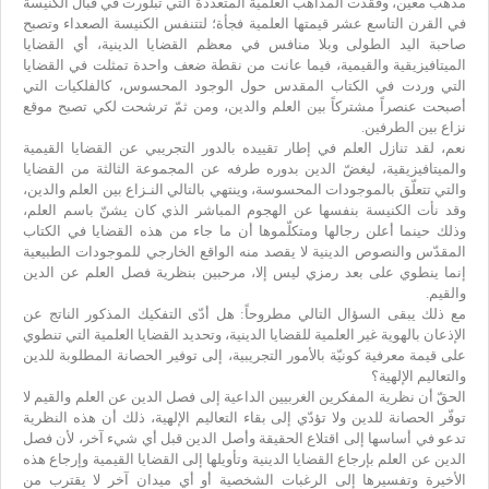
مذهب معين، وفقدت المذاهب العلمية المتعددة التي تبلورت في قبال الكنيسة
في القرن التاسع عشر قيمتها العلمية فجأة؛ لتتنفس الكنيسة الصعداء وتصبح
صاحبة اليد الطولى وبلا منافس في معظم القضايا الدينية، أي القضايا
الميتافيزيقية والقيمية، فيما عانت من نقطة ضعف واحدة تمثلت في القضايا
التي وردت في الكتاب المقدس حول الوجود المحسوس، كالفلكيات التي
أصبحت عنصراً مشتركاً بين العلم والدين، ومن ثمّ ترشحت لكي تصبح موقع
نزاع بين الطرفين.
نعم، لقد تنازل العلم في إطار تقييده بالدور التجريبي عن القضايا القيمية
والميتافيزيقية، ليغضّ الدين بدوره طرفه عن المجموعة الثالثة من القضايا
والتي تتعلّق بالموجودات المحسوسة، وينتهي بالتالي النـزاع بين العلم والدين،
وقد نأت الكنيسة بنفسها عن الهجوم المباشر الذي كان يشنّ باسم العلم،
وذلك حينما أعلن رجالها ومتكلّموها أن ما جاء من هذه القضايا في الكتاب
المقدّس والنصوص الدينية لا يقصد منه الواقع الخارجي للموجودات الطبيعية
إنما ينطوي على بعد رمزي ليس إلا، مرحبين بنظرية فصل العلم عن الدين
والقيم.
مع ذلك يبقى السؤال التالي مطروحاً: هل أدّى التفكيك المذكور الناتج عن
الإذعان بالهوية غير العلمية للقضايا الدينية، وتحديد القضايا العلمية التي تنطوي
على قيمة معرفية كونيّة بالأمور التجريبية، إلى توفير الحصانة المطلوبة للدين
والتعاليم الإلهية؟
الحقّ أن نظرية المفكرين الغربيين الداعية إلى فصل الدين عن العلم والقيم لا
توفّر الحصانة للدين ولا تؤدّي إلى بقاء التعاليم الإلهية، ذلك أن هذه النظرية
تدعو في أساسها إلى اقتلاع الحقيقة وأصل الدين قبل أي شيء آخر، لأن فصل
الدين عن العلم بإرجاع القضايا الدينية وتأويلها إلى القضايا القيمية وإرجاع هذه
الأخيرة وتفسيرها إلى الرغبات الشخصية أو أي ميدان آخر لا يقترب من