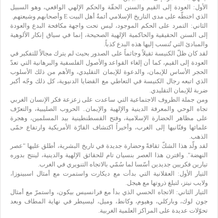
الأول: العودة إلى القيم والسنن الحقّة والحكم الإلهي الواقعي، وهو السبيل
الذي اختطّه على مدى التاريخ الإسلامي أئمةُ أهل البيت E وأصحابهم وشيعتهم.
الثاني: التمرد على الحكم الموجود، ليس تحت واجهة مكافحة البدع والعودة
إلى السنن الحقيقية والحاكمية الإلهية الصحيحة، إنما في سياق إنكار الألوهية
والمبادئ التي تُنسب إليها هذه البدع كذباً.
لقد كان ظلّ الكنيسة ثقيلاً وجاثماً على الصدور بحيث لم يترك مجالاً للتفكير في
العودة إلى القيم، كما أن إلغاء القواعد والأصول الفلسفية والبرهانية التي تعدّ
الحجر الأساس للإيمان، والدعوة للإيمان التقليدي، والأهم من ذلك الأسلوب
الذي اتبعه رجال الكنيسة في التعاطي مع القضايا الدنيوية، كل ذلك وجّه أكبر
ضربة للإيمان التقليدي.
ومن جملة الظروف الاجتماعية التي ساعدت على زعزعة فكر الإنسان الغربي
تجاه الوحي والمعرفة الدينية والإلهية والإيمان.. الحروب الصليبية، والتعرّف
على مظاهر الحضارة الإسلامية، وفتح القسطنطينية بيد المسلمين، وهجرة
علمائها وفنّانيها إلى الغرب، وأخيراً اكتشاف القارّة الأمريكية وارتفاع حمّى
الذهب.
لقد ولّد هذا الشكّ ثقافةً وحضارة جديدة في تاريخ البشرية، أطلق عليها "عصر
النهضة". واقترن هذا العصر بنسيان تام للحقائق الإلهية والدينية، لينتج بدوره
تيارين فكريين جديدين أسّسا لما سُمّي بالاتجاه التنويري في الغرب.
التيار الأول: العقلانية التي بدأت مع ديكارت واستمرت مع أمثال اسبينوزا،
ولايب نيتز، لتبلغ ذروتها مع هيجل.
التيار الثاني: الاتجاه الحسي الذي بدأ مع فرانسيس بيكون، واستمرّ مع أمثال
جون لوك، وباركلي، وهيوم، وكانط، وميل، ليسيطر في نهاية المطاف وبعد
تحوّلات عديدة على المراكز العلمية الغربية.