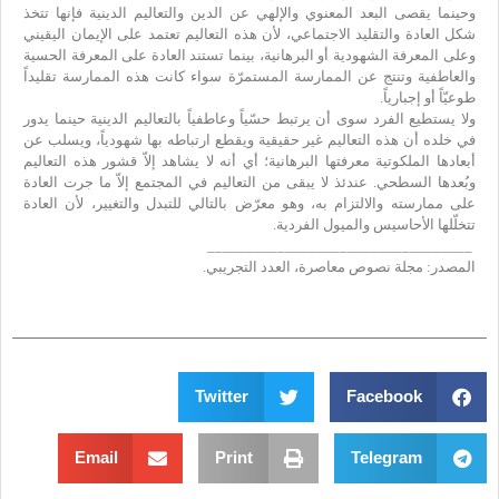
وحينما يقصى البعد المعنوي والإلهي عن الدين والتعاليم الدينية فإنها تتخذ
شكل العادة والتقليد الاجتماعي، لأن هذه التعاليم تعتمد على الإيمان اليقيني
وعلى المعرفة الشهودية أو البرهانية، بينما تستند العادة على المعرفة الحسية
والعاطفية وتنتج عن الممارسة المستمرّة سواء كانت هذه الممارسة تقليداً
طوعيّاً أو إجبارياً.
ولا يستطيع الفرد سوى أن يرتبط حسّياً وعاطفياً بالتعاليم الدينية حينما يدور
في خلده أن هذه التعاليم غير حقيقية ويقطع ارتباطه بها شهودياً، ويسلب عن
أبعادها الملكوتية معرفتها البرهانية؛ أي أنه لا يشاهد إلاّ قشور هذه التعاليم
وبُعدها السطحي. عندئذ لا يبقى من التعاليم في المجتمع إلاّ ما جرت العادة
على ممارسته والالتزام به، وهو معرّض بالتالي للتبدل والتغيير، لأن العادة
تتخلّلها الأحاسيس والميول الفردية.
__________________________________
المصدر: مجلة نصوص معاصرة، العدد التجريبي.
Twitter
Facebook
Email
Print
Telegram