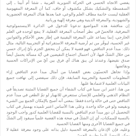
يفضي الاتجاه الحسي في الحركة التنويرية الغربية ـ شئنا أم أبينا ـ إلى
السفسطة والتشكيك بشكل مكشوف أو خاف، كما أن المعرفة المفهومية
العقلية ليست خاتمة مطاف العلم والوعي، فما بعدها هناك المعرفة الحضورية
والشهودية، والمعرفة الدينية وهي معرفة إلهية وربانية.
إن مناقشة هذه المواضيع تدعونا للدخول في الدائرة الايبستمولوجية
المعرفية، فالحسّ في نظر أصحاب المعرفة العقلية، لا ينفع لوحده في العلم
الخارجي، إنما يساعد على المعرفة اليقينية في إطار بعض الأحكام والقوانين
غير الحسية، ليوفّر من ثم أرضية المعرفة الاستقرائية أو التجريبية التالية، مثال
ذلك: مبدأ عدم التناقض، فهو قضية لا يمكن أن يتحقق الجزم بأيّ إدراك حسي
من خلال الشكّ فيها، لأن احتمال اجتماع النقيضين في أيّة مسألة يحتمل أيضاً
صدق نقيضها، وعندئذ لن يبق هناك أي فرق بين أيّ من الإدراكات الحسية
ونقائضها.
وإذا تجاهل الحسيّون بعض القضايا من أمثال مبدأ عدم التناقض إزاء
المعلومات الحسية والتجريبية السابقة، فإن ذلك سيفضي إلى تهافت جميع
البيانات العلمية لاعتمادها عليها.
من هنا، اعتبر ابن سينا في كتاب الشفاء أن جميع القضايا المثبتة تصديقاً في
النظام الذهني والعلمي للإنسان ستتعرض للانهيار لو تمّ الطعن في مبدأ عدم
التناقض حتى في حالة واحدة فقط؛ بمعنى أنه أصبح بالإمكان الجمع بين الشيء
ونقيضه ولو في حالة واحدة. وعلى هذا الأساس اعتبر تلميذه بهمنيار في كتاب
التحصيل أن دور مبدأ عدم التناقض بالنسبة للقضايا العلمية كدور واجب الوجود
بالنسبة للممكنات، أي إن الشكّ في صحة هذه القضية علمياً سيقود إلى الشكّ
في جميع القضايا الأخرى ومنها القضايا الحسية.
وعليه، فإن الإذعان بالمعرفة الحسية دليل بذاته على وجود معرفة عقلية لا
يمكن التوصل إليها بطريق الحسّ.