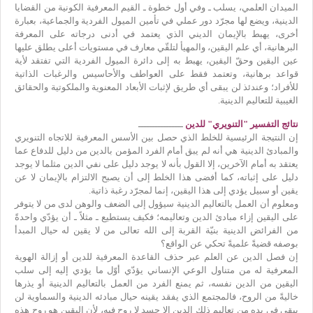
الميدان العلمي، يسلب ـ وفي أول خطوة ـ القيم المعرفية الكونية من القضايا
الدينية، ويضع لها مجرّد دور عملي في تأمين الميول الفردية والجماعية، بعبارة
أخرى، يهبط بالإيمان الديني الذي يعتمد في أدنى درجاته على المعرفة
البرهانية، أي علم اليقين، والمهيأ لتلقّي معارف في مستويات أعلى يطلق عليها
عين اليقين وحقّ اليقين، يهبط به إلى دائرة الميول الفردية التي تفتقد لأية
قواعد برهانية، وتعتمد فقط على العواطف والأحاسيس والرغبات الذاتية
للأفراد؛ وعندئذ لن يبقى أي طريق لإثبات الأبعاد المعنوية والملكوتية والحقائق
الغيبية للتعاليم الدينية.
نتائج التفسير "التنويري" للدين
ــــــــــــــــ
إن النتيجة الرئيسية للخلط الذي حصل بين الأسس المعرفية للاتجاه التنويري
والمبادئ الدينية هي أنه لم يبق أمام الفرد المؤمن بالدين من دليل للدفاع عما
يعتقد به أمام الآخرين، إلا القول بأنه لا يوجد دليل على نفي الدين مثلما لا يوجد
دليل على إثباته، كما أفضى هذا الخلط إلى أن يصبح الالتزام بالإيمان لا عن
يقين أو سبيل يؤدي إلى هذا اليقين، إنما لمجرّد رغبة ذاتية.
ومعلوم أن العمل بالتعاليم الدينية سيؤول إلى الضعف والوهن لدى من لا يتوفر
على اليقين إزاء مبادئ الدين وتعاليمه؛ فكيف يستطيع ـ مثلاً ـ أن يؤدّي واحدةً
من الفرائض الدينية بنيّة القربة إلى الله تعالى من لا يقين له حيال المبدأ
بوصفه قضيةً علميةً تحكي عن الواقع؟
إن فصل الدين عن العلم عبر حذف القاعدة المعرفية للدين أو إزالة الهوية
المعرفية له من متناول الوعي الإنساني يؤدّي أوّل ما يؤدي إليه إلى سلب
اليقين من الدين نفسه، ثم يمنع الفرد من العمل بالتعاليم الدينية أو يذرها
خاليةً من الروح، فالمجتمع الذي يفقد يقينه حيال مبادئه الدينية والسماوية لن
يبقى في يده من تعاليم ذلك الدين إلا جسد لا روح فيه، لأن اليقين هو روح هذه