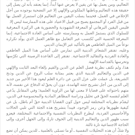
التعاليم، ومن يعمل بها عن يقين لا يعرض عنها أبداً، إنما يعتقد بأنه لن يصل إلى
حقيقة هذه التعاليم وباطنها الملكوتي والإلهي إلا عبر التضحية بوجوده من أجل
الإخلاص في العمل، فحينما يسلب اليقين من التعاليم فإن استمرار العمل بها
من قبل الفرد أو المجتمع يصبح من قبيل الاعتياد على هذه الممارسة ليس إلا.
فليس اليقين البرهاني أو المعرفة الشهودية والحضورية هي الركيزة المعرفية
للسلوك الذي يستمرّ العمل به وممارسته على أساس العادة الاجتماعية، إنما
المعرفة الحسية التي تُكتسب عبر التعامل مع ظاهر العمل الذي يولّد تكراره
نوعاً من الميل العاطفي هو بالتأكيد غير الإيمان الديني.
وعليه، تفتقر الشعائر الدينية التي تمارس على أساس هذا الميل العاطفي
والعادة الفردية والتقاليد الاجتماعية.. تفتقر إلى القاعدة الرصينة التي تكرّسها
وتحرسها بالقداسة الإلهية.
هذا، ولم تكتف نظرية فصل العلم عن الدين والقيم بإلغاء البعد الثابت والإلهي
في الدين والتعاليم الدينية الذي يعتبر بمثابة سلب الروح عن الدين وذبح
الشريعة، بل عملت على عزل الدين عن دائرة العلم ليعود هذا الأخير من جديد
إلى الدين من أجل تشريح جثته الهامدة، دون أن يحقّ له الدفاع عن نفسه، لأنه
متهم باحتوائه على قضايا لا معنى لها من الزاوية العلمية؛ وفي المقابل يدّعي
العلم لنفسه الحقّ في تحليل ودراسة المظاهر المادية والمحسوسة في الدين،
ليقدّم نظرياته المختلفة ليس حول كون القضايا الدينية حقّ أم باطل، بل عن
كيفية ظهورها وعن رمز الوجود، فيبدأ بتشريح هذه الجثة التي تلبي الحالات
والأحاسيس الفردية، ليطرح النظريات النفسية والاجتماعية المختلفة، فيعزو
سبب ظهور الدين والتعاليم الدينية إلى الخوف تارةً، وإلى الجهل أخرى، وإلى
الحاجة الاجتماعية تارة ثالثة.
ولا شكّ أن هذه التحليلات النفسية ـ أو ما تسمّى بالعلمية ـ للدين يمكن أن تضع