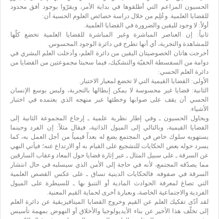
الحسيون المزاعم التي أطلقوها في بداية الأمر، ويقرّوا بوجود أفق محدود
للقضايا العلمية. وعُلِم من خلال دراسة خصائص العلوم الحسية أن:
أولاً: لا وجود لليقين والضرورة في القضايا العلمية.
ثانياً: إن العناصر المباشرة وغير المباشرة للقضايا العلمية تخضع كلّها
للمشاهدة والتجربة، أي أنها تطرح في دائرة الوجود المحسوس.
أخرجت هاتان الخصوصيتان اليقين من دائرة العلم، وأدخلت العلم البشري في
دوامة من السفسطة الخفيّة والتشكيك، فيما سحبتا مجموعتين من القضايا من
دائرة العلم الحسي:
الأولى: القضايا القيمية التي لا تخضع لمعيار الاختبار.
الثانية: قضايا غير محسوسة لا يمكن إبطالها بالتجربة، وليس بوسع الإنسان
الحسي أن يقف على صوابها وخطئها عبر منهجه الذي يعتمده في اختبار
الأشياء.
ويحاول الحسيون ـ وفي إطار نظرية علمية ـ إرجاع المجموعة الثانية إلى
القضايا القيمية، وبالتالي إلى الميول الذاتية، فيقال مثلاً: إن الفرد وحينما
يستهويه سلوك خاص في المجتمع يضع له بعداً قيمياً من أجل العمل به، كما
يسرد حوله بعض الحكايات للتشجيع على القيام به أو الارتداع عنه؛ فيأتي النهي
عن السرقة ـ على سبيل المثال ـ عبر إثارة قضايا حول المعاد وعقاب السارقين
مما يصدّقه المجتمع، لأنه في حاجة إلى الأمن الذي سيسلبه في حال انتشار
السرقة في صفوفه. فالحكايات الدينية تساق ـ على عكس القصص العلمية
التي تصاغ لمعرفة الحوادث المادية أو التنبؤ بها ـ للسيطرة على الميول
الفردية والاجتماعية الخاصة، وبعبارة أخرى لحماية القيم المعنية.
لقد أدّى تفكيك العلم عن القيم وخروج القضايا الميتافيزيقية عن دائرة العلم
إلى تخلّف هذا الأخير عن بناء الأيديولوجيا والأخلاق أو النهوض بمهمة تأسيس