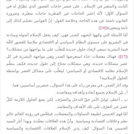
الثابت والمتغير في الإسلام ـ على عنصر حاجات العصور الذي تطرّق له في
السؤال الأوّل؛ لأنّه اعتبر الحاجات غير الفطرية حاجات متغيّرة، وضرورة
القانون ناشئة عن هذه الحاجة، وخلاصة القول: إنّ القوانين تقسّم كذلك إلى
ثابتة ومتغيرة(
[16]
).
أمّا الأسئلة التي وجّهها الشهيد الصدر فهي: كيف يجعل الإسلام أصوله ومبادئه
في التشريع على مستوى النظام السياسي أو الاقتصادي ملائمةً للعصور كافّة
فيما البشرية تسعى لإيجاد حلول جديدة للتغلّب على ما يواجهها من مشكلات؟
(
[17]
)، فهناك معضلات عدّة استعرضها الصدر وهي مواجهة البشرية في كل
عصر مشكلات جديدة، وهي مشكلات تحتاج إلى حلول جديدة، فكيف ينظّم
الإسلام نظامه الاقتصادي أو السياسي؛ ليتغلّب على مشاكل العصر بواسطة
الحلول الإسلامية؟
وقد أثار الصدر ـ في معرض ردّه على هذا السؤال ـ عنصرين أساسيين، هما:
أ ـ بيّن الإسلام بجميع أبعاده وأهدافه ومقاصده.
ب ـ أعطى لوليّ الأمر حقّ التدخل والتصرّف، لكي يضع الحلول اللازمة لكلّ
عصر عبر التعرّف على تلك الأهداف والمقاصد.
أمّا فهم الخميني لطبيعة التساؤلات والمعضلات، فيتلخّص في رؤيته العالم عالم
نظم وعلاقات اقتصادية وسياسية.. وأنّ هذه العلاقات معقّدة، وبهذا أثار السيد
الخميني هذا السؤال: كيف يدير الإسلام العلاقات الاقتصادية والسياسية