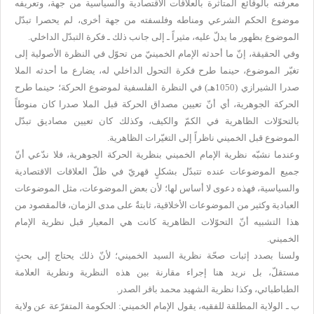
معرفته بالوقائع المتأثرة بالعلاقات الاقتصادية والسياسية من جهة، وتعريفه
موضوع الحكم الشرعي ومناطه وفلسفته من جهة أخرى، لم يحصرا تبدّل
الموضوع بظهور ما يدلّ عليه، مثيراً ـ إلى جانب ذلك ـ فكرة التبدّل الداخلي.
وفي الحقيقة، إنّ ما أحدثه الإمام الخمينيّ من تحوّل في النظرة الأصولية إلى
تغيّر الموضوع، حينما طرح فكرة التحول الداخلي له، يضارع ما أحدثه الملا
صدرا الشيرازي (1050هـ) في النظرة الفلسفية لموضوع الحركة؛ حينما طرح
الحركة الجوهرية، أي أنّ تعيين مصداق الحركة قبل الملا صدرا كان منوطاً
بالتحوّلات الظاهرية في الكمّ والكيف، وكذلك كان تعيين مصاديق تبدّل
الموضوع قبل الخميني ناظراً إلى التغيّرات الظاهرية.
وعندما نشبّه نظرية الإمام الخميني بنظرية الحركة الجوهرية، فلا ندّعي أنّ
جميع الموضوعات عنده تتبدّل بشكلٍ قهريّ في ظلّ العلاقات الاقتصادية
والسياسية، فهذه دعوى لا أساس لها؛ لأن بعض الموضوعات، مثل الموضوعات
العبادية وكثير من الموضوعات الأخلاقية، ثابتةٌ على مدى الزمان، فالمقصود من
هذا التشبيه أنّ التحوّلات الظاهرية كانت هي المعيار قبل نظرية الإمام
الخميني.
ولسنا بصدد إثبات صحّة نظرية السيد الخميني؛ لأنّ ذلك يحتاج إلى بحثٍ
مستقلّ، بل نريد هنا إجراء مقارنة بين هذه النظرية ونظرية العلامة
الطباطبائي، وكذا نظرية الشهيد محمد باقر الصدر.
ب ـ الولاية المطلقة للفقيه، يقول الإمام الخميني: الحكومة المتفرّعة عن ولاية