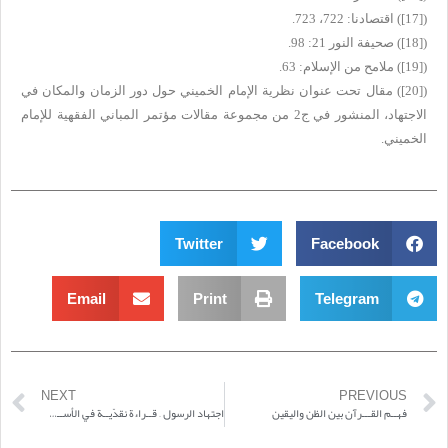
(
[17]
) اقتصادنا: 722، 723.
(
[18]
) صحيفة النور 21: 98.
(
[19]
) ملامح من الإسلام: 63.
(
[20]
) مقال تحت عنوان نظرية الإمام الخميني حول دور الزمان والمكان في
الاجتهاد، المنشور في ج2 من مجموعة مقالات مؤتمر المباني الفقهية للإمام
الخميني.
Twitter
Facebook
Email
Print
Telegram
NEXT
PREVIOUS
فهــم القـــرآن بين الظن واليقين
اجتهاد الرسول – قــراءة نقدّيــة في الأســس والمكوّنـــات