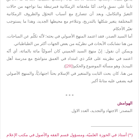
ثابتاً على نسقٍ واحد، أمّا ملحقاته الزمكانية فمرتبطة بما تواجهه من حالات
التغيرّ والتكامل، وبعد أن تتصارع مع أسباب التحوّل والظروف الزمكانية
المختلفة يتغير شكلها بالتدريج، وتتلاءم مع محيطها الجديد، وهذا ما يستوجب
تغيّر الأحكام.
أما السيد الصدر، فقد اعتمد المنهج الأصولي في بحثه؛ لأنّه تكلّم عن المباحات،
من هنا تشابكت الأبحاث في نظريّته من بعض الجهات أكثر من الطباطبائي.
ويمكن أن نقول: إنّ منهج السيد الخميني كان أصوليّاً مائة بالمائة، أي أنّه
اعتمد في نظريته على فكر ذي امتداد في العمق متواشج مع مدرسة أهل
البيت(، وهو مسألة الموضوع والحكم(
[20]
).
من هنا، كان بحث الثابت والمتغير في الإسلام بحثاً اجتهاديّاً، والمنهج الأصولي
فيه يضفي عليه متانةً أكبر.
* *
*
الهوامش
المصدر: الاجتهاد والتجديد، العدد الاول.
(*) أستاذ في الحوزة العلميّة، ومسؤول قسم الفقه والأصول في مكتب الإعلام