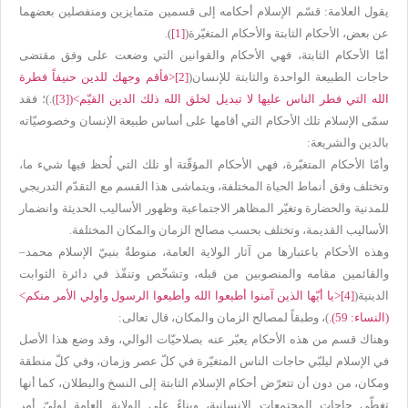
يقول العلامة: قسّم الإسلام أحكامه إلى قسمين متمايزين ومنفصلين بعضهما
عن بعض، الأحكام الثابتة والأحكام المتغيّرة(
[1]
).
أمّا الأحكام الثابتة، فهي الأحكام والقوانين التي وضعت على وفق مقتضى
حاجات الطبيعة الواحدة والثابتة للإنسان(
[2]
>
فأقم وجهك للدين حنيفاً فطرة
الله التي فطر الناس عليها لا تبديل لخلق الله ذلك الدين القيّم
<
(
[3]
).
)؛ فقد
سمّى الإسلام تلك الأحكام التي أقامها على أساس طبيعة الإنسان وخصوصيّاته
بالدين والشريعة:
وأمّا الأحكام المتغيّرة، فهي الأحكام المؤقّتة أو تلك التي لُحظ فيها شيء ما،
وتختلف وفق أنماط الحياة المختلفة، ويتماشى هذا القسم مع التقدّم التدريجي
للمدنية والحضارة وتغيّر المظاهر الاجتماعية وظهور الأساليب الحديثة وانضمار
الأساليب القديمة، وتختلف بحسب مصالح الزمان والمكان المختلفة.
وهذه الأحكام باعتبارها من آثار الولاية العامة، منوطةٌ بنبيّ الإسلام محمد
–
والقائمين مقامه والمنصوبين من قبله، وتشخّص وتنفّذ في دائرة الثوابت
الدينية(
[4]
>
يا أيّها الذين آمنوا أطيعوا الله وأطيعوا الرسول وأولي الأمر منكم
<
(النساء: 59).
)، وطبقاً لمصالح الزمان والمكان، قال تعالى:
وهناك قسم من هذه الأحكام يعبّر عنه بصلاحيّات الوالي، وقد وضع هذا الأصل
في الإسلام ليلبّي حاجات الناس المتغيّرة في كلّ عصر وزمان، وفي كلّ منطقة
ومكان، من دون أن تتعرّض أحكام الإسلام الثابتة إلى النسخ والبطلان، كما أنها
تغطّي حاجات المجتمعات الإنسانية، وبناءً على الولاية العامة لوليّ أمر