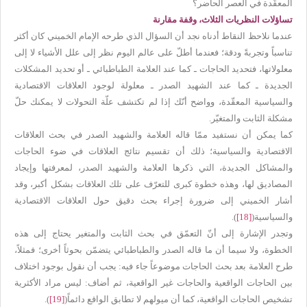
المعقّدة في العصر الحاضر؟
تساؤلات النظريات الثلاث، وقفة مقارنة
عندما نلاحظ النقاط أدناه نجد أن السؤال الذي طرحه الإمام الخميني كان أكثر
تناسباً وتجربةً ودقة؛ فعندما أطلّ على عالم اليوم نظر إلى علل الأشياء لا إلى
معلولاتها، فتحديد الحاجات ـ كما عند العلامة الطباطبائي ـ أو تحديد المشكلات
الجديدة ـ كما عند الشهيد الصدر ـ معلولة لوجود العلاقات الاقتصادية
والسياسية المعقّدة، وواضح أنّك إذا لم تكتشف علّة التحولات لا يمكنك حلّ
مشكلة الثابت والمتغيّر.
كما يمكن أن نستفيد ممّا قاله العلامة والشهيد الصدر في بحث العلاقات
الاقتصادية والسياسية؛ ذلك أن تقسيم نتائج العلاقات في ضوء الحاجات
والمشاكل الجديدة، التي ذكرها العلامة والشهيد الصدر، لمعرفتها وإيجاد
المصاديق لها، وهذه خطوة كبرى للتعرّف على تلك العلاقات بشكل أكبر، وقد
أشار الخميني إلى ضرورة إجراء بحث دقيق حول العلاقات الاقتصادية
والسياسية(
[18]
).
وتجدر الإشارة إلى أنّ التعمّق في بحث الثابت والمتغير يحتاج إلى هذه
الخطوة، ولا سيما أن ما قاله الصدر والطباطبائي يتضمّن بحوثاً أخرى؛ فمثلاً،
طرح العلامة بعد بحث الحاجات موضوعاً جاء فيه: يجب أن نقول بوجود اختلاف
بين الحاجات الواقعية والحاجات غير الواقعية، ثم أضاف: ليس مراد الأكثرية
تشخيص الحاجات الواقعية، كما أن ميولهم لا تطابق الواقع دائماً(
[19]
).