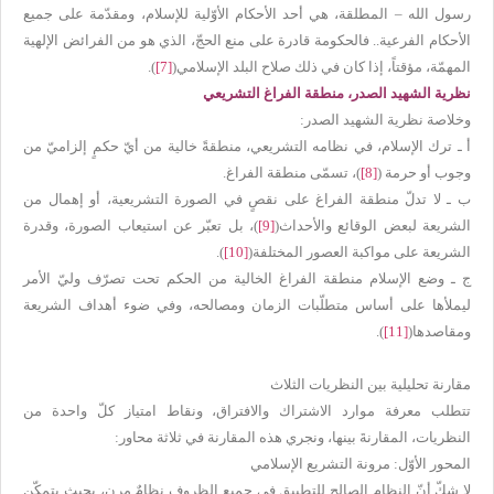
رسول الله
–
المطلقة، هي أحد الأحكام الأوّلية للإسلام، ومقدّمة على جميع
الأحكام الفرعية.. فالحكومة قادرة على منع الحجّ، الذي هو من الفرائض الإلهية
المهمّة، مؤقتاً، إذا كان في ذلك صلاح البلد الإسلامي(
[7]
).
نظرية الشهيد الصدر، منطقة الفراغ التشريعي
وخلاصة نظرية الشهيد الصدر:
أ ـ ترك الإسلام، في نظامه التشريعي، منطقةً خالية من أيّ حكمٍ إلزاميّ من
وجوب أو حرمة (
[8]
)، تسمّى منطقة الفراغ.
ب ـ لا تدلّ منطقة الفراغ على نقصٍ في الصورة التشريعية، أو إهمال من
الشريعة لبعض الوقائع والأحداث(
[9]
)، بل تعبّر عن استيعاب الصورة، وقدرة
الشريعة على مواكبة العصور المختلفة(
[10]
).
ج ـ وضع الإسلام منطقة الفراغ الخالية من الحكم تحت تصرّف وليّ الأمر
ليملأها على أساس متطلّبات الزمان ومصالحه، وفي ضوء أهداف الشريعة
ومقاصدها(
[11]
).
مقارنة تحليلية بين النظريات الثلاث
تتطلب معرفة موارد الاشتراك والافتراق، ونقاط امتياز كلّ واحدة من
النظريات، المقارنةَ بينها، ونجري هذه المقارنة في ثلاثة محاور:
المحور الأوّل: مرونة التشريع الإسلامي
لا شكّ أنّ النظام الصالح للتطبيق في جميع الظروف نظامٌ مرن، بحيث يتمكّن