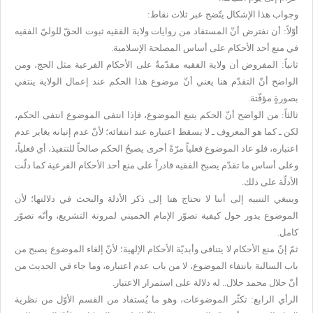
وجواب هذا الإشكال يتّضح عبر ثلاث نقاط:
أوّلاً: أن نفترض أنّ المستفاد من روايات ولاية الفقيه ثبوت الحقّ للوليّ الفقيه
في منع أحد الأحكام على أساس المصلحة الإسلامية.
ثانياً: المفروض أن ولاية الفقيه مقدّمةٌ على الأحكام الفرعية مثل الحج، ومن
الواضح أنّ التقدّم هنا يعني أنّ موضوع هذا الحكم عند إعمال الولاية ينتفي
بصورةٍ مؤقّتة.
ثالثاً: من الواضح أنّ الحكم يتبع الموضوع، فإذا انتفى الموضوع انتفى الحكم،
لكن ـ كما هو المعروف ـ لا يسقط اعتباره عند انتفائه؛ لأنّ عدم إتيانه يغاير عدم
اعتباره، فلو عاد الموضوع فعلياً مرّةً أخرى يصبحُ الحكم صالحاً للتنفيذ، أي فعلياً،
وعلى أساس ما تقدّم يصبح الفقيه قادراً على منع أحد الأحكام الفرعية كما دلّت
الأدلّة على ذلك.
وينبغي التنبيه إلى أننا لا نحتاج هنا إلى ذكر الأدلة والبحث في دلالتها؛ لأن
الموضوع يدور حول كيفية تصوّر الإمام الخميني لمرونة التشريع، وأنّه تصوّر
كامل.
ثمّ إنّ منع الأحكام لا يتنافى وأبديّة الأحكام الإلهية؛ لأنّ إلغاء الموضوع يصبح من
باب السالبة بانتفاء الموضوع، لا من باب عدم اعتباره، وما جاء في الحديث من
أنّ حلال محمد حلال.. له دلالة على استمرار الاعتبار.
الرأي الرابع: تكثّر الموضوعات، وهو ما يُستفاد من القسم الأوّل من نظرية