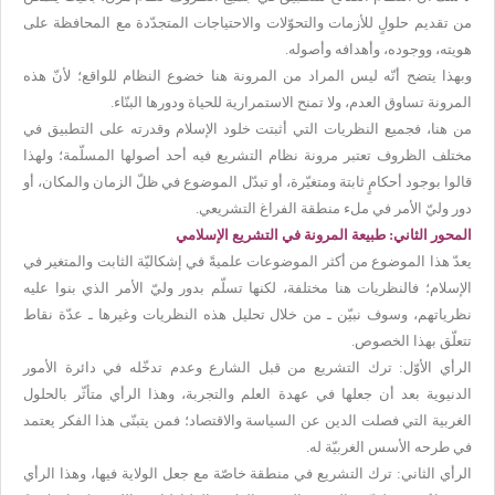
من تقديم حلولٍ للأزمات والتحوّلات والاحتياجات المتجدّدة مع المحافظة على
هويته، ووجوده، وأهدافه وأصوله.
وبهذا يتضح أنّه ليس المراد من المرونة هنا خضوع النظام للواقع؛ لأنّ هذه
المرونة تساوق العدم، ولا تمنح الاستمرارية للحياة ودورها البنّاء.
من هنا، فجميع النظريات التي أثبتت خلود الإسلام وقدرته على التطبيق في
مختلف الظروف تعتبر مرونة نظام التشريع فيه أحد أصولها المسلّمة؛ ولهذا
قالوا بوجود أحكامٍ ثابتة ومتغيّرة، أو تبدّل الموضوع في ظلّ الزمان والمكان، أو
دور وليّ الأمر في ملء منطقة الفراغ التشريعي.
المحور الثاني: طبيعة المرونة في التشريع الإسلامي
يعدّ هذا الموضوع من أكثر الموضوعات علميةً في إشكاليّة الثابت والمتغير في
الإسلام؛ فالنظريات هنا مختلفة، لكنها تسلّم بدور وليّ الأمر الذي بنوا عليه
نظرياتهم، وسوف نبيّن ـ من خلال تحليل هذه النظريات وغيرها ـ عدّة نقاط
تتعلّق بهذا الخصوص.
الرأي الأوّل: ترك التشريع من قبل الشارع وعدم تدخّله في دائرة الأمور
الدنيوية بعد أن جعلها في عهدة العلم والتجربة، وهذا الرأي متأثّر بالحلول
الغربية التي فصلت الدين عن السياسة والاقتصاد؛ فمن يتبنّى هذا الفكر يعتمد
في طرحه الأسس الغربيّة له.
الرأي الثاني: ترك التشريع في منطقة خاصّة مع جعل الولاية فيها، وهذا الرأي