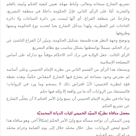
تشريع الشارع سبحانه وتعالى، وتُناط مهمّة تعيين كيفية الحكم وبُنيته بالعلم
والتجربة. أمّا على الرأي الثاني، فإنّ الحكومة داخلةٌ في منطقة التشريع،
وخارجةٌ عن منطقة الفراغ، أي أنّها ليست من دائرة المباحات ولا دائرة
الحاجات غير الفطرية، ولهذا يتدخّل الشارع بجدّ لتحديد نوع الحكومة وبنيتها
وظروفها.
وتوضح وجهة النظر هذه فلسفة تشكيل الحكومة، وتبيّن أنّ الفراغ الناشئ عن
ترك الحكم، سيملأ بواسطتها بشكل يتناسب مع نظام التشريع.
الرأي الثالث: جعل الولاية في ترك أحد الاحكام مؤقتاً مع تداركه على أساس
المصلحة الإسلامية.
ويستفاد هذا الرأي من القسم الثاني من نظرية الإمام الخميني، وعلى أساسه
لم نفترض وجود مساحة لم يشرّع فيها الشارع المقدّس حكماً، وهذه نقطة
قوّة لنظرية الخميني؛ لأنّ افتراض ذلك لا ينسجم وما ورد في الروايات؛
فالمستفاد من الروايات أنّه ما من واقعة إلا ولله فيها حكم.
وما جاء في نظرية الإمام الخميني أن يمنع وليّ الأمر الحكم لا أن يتخلّى الشارع
عن تشريع الحكم.
معضل منافاة نظريّة السيّد الخميني لثبات الديانة المحمديّة
ومن الممكن أن تواجه مسألة منع وليّ الأمر الحكمَ إشكالاً آخر، وهو منافاة هذا
المنع لبعض الروايات، مثل: حلال محمّد حلال إلى يوم القيامة وحرام محمّد
حرام إلى يوم القيامة.