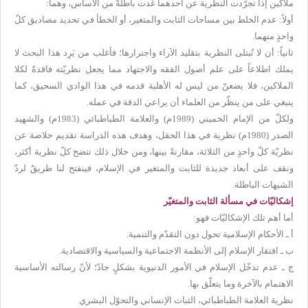
ملاكين إذا تجرّدت النظرية عن أحدهما غدت باطلةً من الأساس، وهما:
أولاً: عدم الخلط بين مساحات الثابت والمتغير، أو الخطأ في تحديد مصاديق كلّ
واحدٍ منهما.
ثانياً: أن لا تُبتلى النظرية بتقليد الآراء واجترارها؛ فأغلب من يَرِد هذا البحث لا
يملك اطلاعاً على علم أصول الفقه والاجتهاد مما يجعل نظريّته فاقدةً لكلا
الملاكين، فلا يضعنّ من ليس له الأهلية قدمه في هذا الوادي السحيق، كما
ينبغي على من ينظّر من العلماء أن يراعي الدقة في عمله.
ولكلّ من الإمام الخميني (1989م) والعلامة الطباطبائي (1983م) والشهيد
الصدر (1980م) نظرية في هذا الحقل، وهدف هذه الدراسة تقديم خلاصة عن
نظريّة كلّ واحدٍ من الثلاثة، مقارنةً بينها، ومن خلال ذلك تتضح كلّ نظرية أكثر،
ونقف على أبعاد جديدة للثابت والمتغير في الإسلام، فينفتح لنا طريقٌ لردّ
الشبهات الباطلة.
إشكاليّات في مسألة الثابت والمتغيّر
أما أهم تلك الإشكاليّات فهو:
أ ـ الأحكام الإسلامية تحول دون التقدّم والتنمية.
ب ـ افتقار الإسلام إلى الأنظمة الاجتماعية والسياسية والاقتصادية.
ج ـ عدم تدخّل الإسلام في الأمور الدنيوية بشكلٍ جادّ؛ لأنّ رسالته الأساسية
الاهتمام بالآخرة وما يتعلّق بها.
نظرية العلامة الطباطبائي، الثبات الإنساني والتحوّل البشري