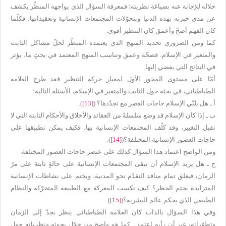
خلاله للإجابة عنه بصياغة نظريته؛ فمعرفة السؤال الذي يواجهه المنظّر يكشف
عن مدى خبرته بهذه الدنيا وبتحوّلات المجتمعات الإنسانية وتعقيداتها، فكلّما
كان الفهم أصحّ وأعمق كان التنظير أقوى.
كما ومن الضروري تحديد المنهج الذي يعتمده المنظّر لحلّ مشاكل الثابت
والمتغير في الإسلام، فصحّة وعمق وتناسب المنهج المعتمد في بحثٍ ما، يؤثر
في النتائج التي يفضي إليها.
أمّا على مستوى المحور الأول لمعيار حركة التنظير فقد طرح العلامة
الطباطبائي، في بحثه حول الثابت والمتغير في الإسلام، الأسئلة التالية:
أ ـ هل يلبّي الإسلام حاجات العصر مع تجدّدها؟ (
[13]
).
ب ـ إذا كان الإسلام قد وضع سلسلةً من العقائد والأخلاق والأحكام الثابتة التي لا
تقبل التغيير، وقد كلّف المجتمعات الإنسانية بها، فكيف يمكن تطبيقها على
حاجات العصور الإنسانية المختلفة؟(
[14]
).
ومن الواضح اعتماد هذا السؤال كذلك على عنصر حاجات العصور المختلفة.
ج ـ هل يريد الإسلام أن تبقى المجتمعات الإنسانية على حالةٍ ثابتة على مرّ
الزمان، فيغلق تمام منافذ التقدّم نحو المدنية، ويختم على نشاطات الإنسانية
المتزايدة بختم الحظر؟ كيف نكسب المعركة مع الطبيعة المتحرّكة والنظام
الطبيعي الذي يحكم عالم البشرية؟(
[15]
).
وفي هذا السؤال بالذات كان العلامة الطباطبائي ينظر بجدّ إلى الزمان
وتطوّراته، غير أن رأيه اعتمد ـ كما هو واضح من خلال بحوثه ونظرياته حول