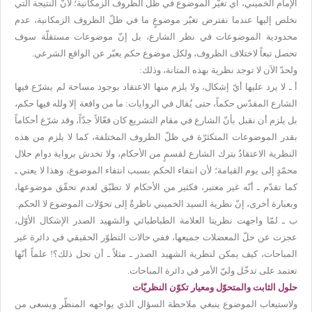
الإمام الخميني، أي تغيّر الموضوع في ظلّ الظروف الزمكانية؛ لأنّ النتيجة التي
نخلص إليها عندما نفترض تغيّر موضوعٍ ما في ظلّ الظروف الزمكانية، عدم
محدودية الموضوعات في نظر الشارع، بل إنّ موضوعات مستقلّة سوف
تحصل تبعاً لاختلاف الظروف، ولكل موضوع حكم يعبّر عن الواقع الشرعي.
ولحدّ الآن لا توجد نظرية بهذه المتانة، وذلك:
أ ـ لا يرد عليها أيّ إشكال، ولا يلزم منها الاعتقاد بوجود مساحة لم يشرّع فيها
الشارع المقدّس حكماً، حتى يُقال في الروايات: ما من واقعة إلا ولله فيها حكم،
بل يلزم أن نقبل بأنّ الشارع في مقام التشريع كان فعّالاً جدّاً، وقد شرّع أحكاماً
بقدر الموضوعات المتكثرّة في ظلّ الظروف المختلفة، كما لا يلزم من هذه
النظرية الاعتقادُ بترك الشارع لقسمٍ من الأحكام، ولا تخدش برواية دوام حلال
محمّدٍ إلى يوم القيامة؛ لأن انتفاء الحكم بسبب انتفاء الموضوع، وهذا لا يعني ـ
كما تقدّم ـ أنّه غير معتبر، فكثير من الأحكام لا تطبّق لعدم تحقّق موضوعها،
وبعبارة أخرى، إنّ نظرية السيد الخميني ناظرةٌ إلى تحوّلات الموضوع لا الحكم.
ب ـ لمّا واجهت نظريتا العلامة الطباطبائي والشهيد الصدر الإشكال الأوّل،
عجزت عن حلّ المعضلات جميعها، ففي حالات التطوّر الحقيقي في دائرة غير
المباحات، كيف يمكن لنظرية الشهيد الصدر ـ مثلاً ـ أن تحل ذلك؟! علماً أنّها
تعتمد على تدخّل وليّ الأمر في دائرة المباحات.
حلول الثابت والمتحوّل ومعيار تكوّن النظريّات
ولاستيعاب الموضوع ينبغي ملاحظة السؤال الذي يواجهه المنظّر ويسعى من