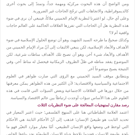
ومن الواضح أن هذه البحوث مركزيّة ومهمة جداً، وتمتدّ إلى بحوث أخرى
كالديموقراطية، والاتجاهات التي ترجّح الحاجات غير الضرورية.
وعلى أي حال، لو اعتبرنا لنظرية الإمام الخميني ملاكاً، فينبغي أن نرى في ضوء
هذه النظرية هل أن الحاجات التي تفرزها العلاقات الحاكمة على العالم حاجات
واقعية أم لا؟
وكذلك صحيحٌ ما طرحه السيد الشهيد، وهو أن توضع الحلول الإسلامية في ضوء
الأهداف والأبعاد الإسلامية، لكن ينبغي الالتفات إلى أنّ مراد الإمام الخميني من
الأهداف والأبعاد شيء آخر، وهو أن تصبح تلك الأهداف مناطات شرعية، لكن
الموضوع يفقد مناطه في ظلّ الظروف الزمكانية فيحصل له مناط آخر، وفي
النتيجة يصبح موضوعاً آخر.
ويتطابق موقف السيد الخميني مع الرؤى التي صارت ظواهر في العلوم
الاجتماعية والسياسية والاقتصادية؛ لأن الكثير من هذه الظواهر يمكن معرفتها
من خلال دورها في العلاقات الاجتماعية وبعض التنبؤات التي قامت في هذه
العلوم على هذا الأساس تنبؤات أوجدت ارتباطاً بين عالم الاقتصاد والسياسة.
رصد مقارن لمنهجيات المعالجة على ضوء النظريات الثلاث
اعتمد العلامة الطباطبائي هنا على المنهج الفلسفي؛ حيث اعتبر المعيار في
تحديد الثابت هو طبيعيّ الإنسان؛ فذهب إلى أنّ الأحكام الثابتة هي الأحكام
التي لوحظ في وضعها واقع الإنسان الطبيعي، أمّا معيار موارد التغيّر فهو ما
يلحق طبيعة الإنسان، فعندما نلاحظ حياة الإنسان الطبيعيّة نجد بناءها الخاص