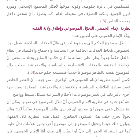
المسلمين في دائرة حكومته، وكونه موجّهاً لأفكار المجتمع الإسلامي ومورد
قبول الجميع، يمكنه التصرّف في محيطه العام، كما يتصرّف أيّ شخص داخل
محيطه الخاص(
[5]
).
نظرية الإمام الخميني، التحوّل الموضوعي وإطلاق ولاية الفقيه
يؤكّد الإمام الخميني على أصلين هما:
أ ـ تبدّل موضوع الحكم إلى موضوع آخر في ظلّ العلاقات الحاكمة، يقول بهذا
الخصوص: بلحاظ العلاقات الحاكمة في السياسة والاجتماع والاقتصاد في نظامٍ
ما لعلّ حكماً جديداً يطرأ على مسألة ما، كان حكمها السابق يختلف، بمعنى أنّ
الإحاطة الدقيقة بالعلاقات الاقتصادية والسياسية والاجتماعية جعلت ذلك
الموضوع نفسه بالظاهر موضوعاً جديداً فيستتبعه حكم جديد(
[6]
).
تكمن أهمية نظرية الإمام الخميني في أنّها ترى ـ من جهة ـ أنّ العصر الحاضر
عصر سيادة العلاقات السياسية والاقتصادية والاجتماعية المعقّدة، ومن جهة
أخرى تأثير ذلك في تغيير موضوعات الأحكام الشرعية بشكل بسيط وواضح
أهمّ بُعدٍ جديد في نظرية الإمام الخميني أنّ تبدّل الموضوع في ضوئها يمكن أن
يتمّ بشكل خفي ودون أيّ ضجيج، أي قد نرى ظاهر الموضوع ساكناً لكنّ هناك
تحولاً يجري خلف هذا السكون الظاهري، فقبل هذه النظرية كان الفقهاء
يقبلون ذلك حينما يتحوّل الموضوع إلى موضوع آخر، وتبرز علامات تدلّ عليه،
كما في استحالة الخمر إلى خلّ أو الميّت إلى ملح، أمّا الإمام الخميني، فإن