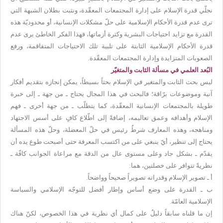
نجلّي قدرة الإسلام على إدارة المجتمعات المعقّدة، ونثبت بطلان الشبهة التي
ترى عدم قدرة الأحكام الإسلامية على حلّ مشكلات الإنسانية، أو محدوديّة هذه
القدرة مع تزايد احتياجات البشرية وكثرة أزماتها، فهذا الفكر الخاطئ يرى عدم
قدرة الأحكام الإسلامية الثابتة على تلبية تلك الاحتياجات المتفاقمة، ورفع
الصعوبات المتزايدة وإدارة المجتمعات المعقّدة.
البُعد العلمي في مسألة الثابت والمتغيّر
ليس بحث الثابت والمتغير في الإسلام بحثاً بسيطاً، يمكن إنجازه بتقديم أفكار
آنية وموضوعات برّاقة؛ فالبحث في هذا المجال يحتاج ـ من جهة ـ إلى خبرة
طويلة بالمجتمعات الإنسانية المعقّدة، كما يتطلّب ـ من جهة أخرى ـ فهم
الإسلام وأهدافه وعمق تعاليمه، إضافةً إلى اطّلاع كافٍ على أسس الاجتهاد
ومناهجه، وهذه المعارف شرطٌ رئيس في حلّ المعضلة، وحلّ هذه المسألة
يحتاج إلى تنظير، أيّ ينبغي على من اكتسب المعرفة حتى أصبحت طوع يده أن
يقدّم ـ بشكل جاد وعلى مستوى عال من الدقة مع مراعاة الجوانب كافّة ـ
نظريةً تتوافر على خصلتين، هما:
أ ـ تصوير الإسلام وقدراته تصويراً صحيحاً وواضحاً.
ب ـ القدرة على وضع أساس وإطار أفضل للتوجّه الإسلامي والسياسة
الإسلامية العامّة.
إن ما قلناه سابقاً دليلٌ على كمال أي نظرية في هذا الخصوص، لكنّ هناك