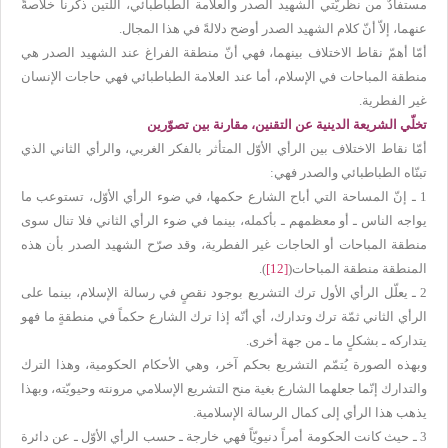
مستفادٌ من نظريّتي الشهيد الصدر والعلامة الطباطبائي، اللتين ذكرنا خلاصةً
عنهما، إلاّ أنّ كلام الشهيد الصدر أوضح دلالةً في هذا المجال.
أمّا أهمّ نقاط الاختلاف بينهما، فهي أنّ منطقة الفراغ عند الشهيد الصدر هي
منطقة المباحات في الإسلام، أما عند العلامة الطباطبائي فهي حاجات الإنسان
غير الفطرية.
تخلّي الشريعة الدينية عن التقنين، مقارنة بين تصوّرين
أمّا نقاط الاختلاف بين الرأي الأوّل المتأثر بالفكر الغربي، والرأي الثاني الذي
تبنّاه الطباطبائي والصدر فهي:
1 ـ إنّ المساحة التي أباح الشارع حكمها، في ضوء الرأي الأوّل، تستوعب ما
يواجه الناس ـ أو معظمهم ـ بأكمله، بينما في ضوء الرأي الثاني فلا تنال سوى
منطقة المباحات أو الحاجات غير الفطرية، وقد صرّح الشهيد الصدر بأن هذه
المنطقة منطقة المباحات(
[12]
).
2 ـ يعلّل الرأي الأول ترك التشريع بوجود نقصٍ في رسالة الإسلام، بينما على
الرأي الثاني ثمّة ترك وتدارك، أي أنّه إذا ترك الشارع حكماً في منطقةٍ ما فهو
يتداركه ـ بشكلٍ ما ـ من جهة أخرى.
وبهذه الصورة يُتمّم التشريع بحكم آخر، وهي الأحكام الحكومية، وهذا الترك
والتدارك إنّما جعلهما الشارع بغية منح التشريع الإسلامي مرونته وحيويّته، وبهذا
يذهب هذا الرأي إلى كمال الرسالة الإسلامية.
3 ـ حيث كانت الحكومة أمراً دنيويّاً فهي خارجة ـ حسب الرأي الأوّل ـ عن دائرة