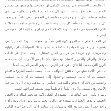
1 ـ والشعائر الحسينية في المذهب الإمامي لها خصوصياتها ووضعها في نفوس
المؤمنين، وقد تحوّلت عبر الزمن إلى مضخّة تضخّ بالحراك والهيجان الذي
ساعد ويساعد على خلق روح ثورية دفاعية في النفوس، تقف مانعاً دون نفوذ
كل جسم غريب أو تسلّط كل جائر، ولسنا نبعد عن مظاهر ساهمت مقولات
الثورة الحسينية في خلقها كالثورة الإسلامية في إيران والمقاومة الإسلامية في
لبنان و …
إن الحفاظ على هذه الروح الأبية التي تضخّ بها مقولات الثورة الحسينية في
عصرٍ ما زال قانون المواجهة حاكماً فيه، تشهد بذلك السياسات الإسرائيلية
والأمريكية، لهو فريضة من فرائض الدين لاستثارة الهمم للدفاع عن الذات
والأهل والوطن والدين والإنسان، ولا يصحّ ـ بأيّ حالٍ من الأحوال ـ أن نقتل هذه
الروح التي حققت لنا نتائج باهرة عبر الزمن، بل وفي العصر القريب أيضاً.
2 ـ لكن ذلك لا يمنع من أن تتنوّع المواقف أحياناً، حسب طبيعة الظروف، فتغدو
حسنيةً بعد أن كانت حسينية، أو تتحوّل إلى حسينية بعد أن كانت حسنية،
والقصد من ذلك أن لا يتحوّل المذهب الإمامي إلى مذهب زيدي لا يرى شرعيةً
إلاّ للخروج بالسيف، ولا يرى إماماً إلاّ فاطمياً نهض بسيفه لمواجهة الظلم.
ربما لا يكون الأمر كذلك في العقيدة أو الفكر، لكنه قد يغدو كذلك في العقل
الجمعي والذهن الجماعي، فتنعدم في ذاكرة الجماعة تنوّعات الأداء، ويغدو أداء
واحد حصراً يمثل شريعة الله ورسوله، بل يتفاقم الأمر إلى حدّ اتهام الناس