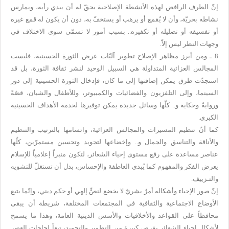
إنّ الطرف الرافض لهذه الأنشطة الإصلاحية يحقّ له أن يبدي رأيه، ويمارس
نشاطه بحريّة، وأن لا يُقمع أو يرهب أو يستخفّ به، دون أن يكون له قمع غيره
أو تفسيقه أو تضليله أو تكفيره.. بسبب أمور لا تسمّى سوى الاختلاف في
وجهات النظر ليس إلاّ.
8 ـ ومن أبرز مظاهر الإصلاح تطوير آليّات عرض الثورة الحسينية، فليست
المجالس العزائية المتداولة هي السبيل الوحيد لنشر ثقافة الثورة، بل قد
استجدّت طرق يمكن إضافتها إلى ما كان، فإدخال الثورة الحسينية إلى دور
السينما، وإلى التلفزيون والفضائيات والكمبيوتر، وللأطفال والشبان، قصّةً
وروايةً وحكاية و.. كلّها وسائل جديدة يمكن توفيرها لخدمة الأهداف الحسينية
الكبرى.
كما أنّ تنظيم المسيرات والمجالس العزائية، واتسامها بالترتيب والتنظيم
والأناقة والتناسق والجمال و.. وإخضاعها لتجويد وتحسين مستمرّين، كلّها
عناصر مساعدة على رفع مستوى إحياء الشعائر، لتكون منبراً إعلامياً للإسلام
يعرض الفكر والمفهوم كما يُبدي العاطفة والإحساس، بدل أن تستغلّ للتشويه
والتـزييف.
إنّ صور الإحياء وأشكاله أمرٌ بشريّ لا يخضع لنصٍّ إلهي أو حكم ديني، وإنّما يتبع
الأوضاع الاجتماعية والثقافية في المجتمعات المختلفة، شريطة أن يبقى
محافظاً على القواعد والأخلاقيات والأسس الدينية العامة، وهذا ما يسمح
لأشكال إحياء الشعائر بفرص كبيرة من التطوير والتجويد، تبعاً لحاجات العصر