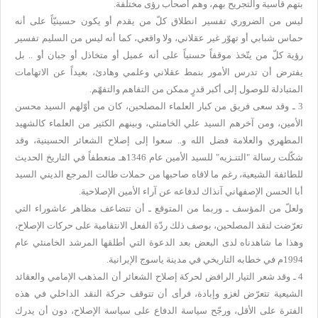
بتهم قاسية والتجريح بهم، وهم أصحاب رؤى مختلفة.
ليس من الضروري تفسير انطلاق كلّ من يقدم أو يكون حسينيّاً على أنه
حماس شبابي أو تهوّر غير عقلاني، ولا واقعي، كما أنه ليس من السليم تفسير
رؤية كلّ من يتّخذ موقفاً حسنياً على أنه عميل أو متخاذل أو جبان أو .. بل
يفترض أن تدرس الأمور بنمط عقلاني وعلمي وهادئ، بعيداً عن الاتهامات
المتبادلة للوصول إلى أكبر قدرٍ ممكن من التفاهم والتفهّم.
3 ـ وقد سعى فريق من كبار العلماء المصلحين، كان من أوّلهم السيد محسن
الأمين، ومن آخرهم السيد علي الخامنئي، وبينهم الكثير من العلماء كالشهيد
المطهري والعلامة فضل الله و.. سعوا إلى إصلاح الشعائر الحسينية، وقد
شكّلت رسالة "التنـزيه" للسيد الأمين عام 1346هـ منعطفاً في التاريخ الحديث
للطائفة الشيعية، رغم ما لاقاه صاحبها من حملات طالت المرجع الديني السيد
أبا الحسن الإصفهاني آنذاك لدفاعه عن آراء الأمين الإصلاحية.
ولعلّ من المؤسف ـ وربما من المتوقع ـ أن تتضاعف مظاهر عاشوراء التي
تعرّضت لنقد المصلحين، بوصف ذلك ردّة الفعل الانتقامية على حركات الإصلاح،
وهذا ما شاهدناه لدى البعض بعد الدعوة التي أطلقها المرشد الخامنئي عام
1994م في خطابه التاريخي في مدينة ياسوج الإيرانية.
4 ـ وقد شعر التيار الرافض لحركة إصلاح الشعائر أن المذهب الإمامي والعقائد
الشيعية تتعرّض لغزو وإبادة، فرأى أن تتوقف حركة النقد الداخلي في هذه
الفترة على الأقل، ورجّح سياسة الدفاع على سياسة الإصلاح، دون أن يدرك