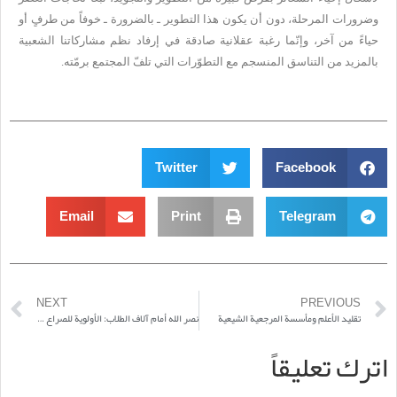
وضرورات المرحلة، دون أن يكون هذا التطوير ـ بالضرورة ـ خوفاً من طرفٍ أو
حياءً من آخر، وإنّما رغبة عقلانية صادقة في إرفاد نظم مشاركاتنا الشعبية
بالمزيد من التناسق المنسجم مع التطوّرات التي تلفّ المجتمع برمّته.
Twitter
Facebook
Email
Print
Telegram
NEXT
PREVIOUS
تقليد الأعلم ومأسسة المرجعية الشيعية
نصر الله أمام آلاف الطلاب: الأولوية للصراع الفكري ومواجهة التحدي العلمي السلفية الشيعية تغذيها المناخات المذهبية.. والخلافات الفقهية
اترك تعليقاً