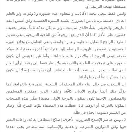
مسقطة تهدف التزييف أو..
وليس فقط ينبغي تنحية الأكاذيب والمعلوم عدم صدوره ولا وقوعه ولو بالعلم
العادي الاطمئناني، بل من الضروري تشييد السيرة الحسينية وفق أسس النقد
التاريخي والحديثي أيضاً، فالذي لم يثبت ـ ولو لم يكن عدمُه ثابتاً ـ ينبغي تخفيف
حضوره على الأقل، كما أنّ الذي يقع مرجوحاً من الناحية التاريخية ينبغي تقديم
الطرف الراجح المقابل له عليه، وبعبارة جامعة، ينبغي التعامل مع وقائع الثورة
الحسينية والنصوص التاريخية الواصلة إلينا عنها، تبعاً لدرجة صحتها، فالمؤكد
صحته ينبغي الترويج له والإصرار عليه وإشاعته، وأما غيره فينبغي أن يكون
حضوره على تبع قيمته العلمية والتاريخية، ولا ينظر فقط إلى رغبة الرأي العام
الذي نطالب نحن ــ من ننعت أنفسنا بالعلماء ــ أن نوجّهه ونصوّبه لا أن يكون
هو المسيّر دائماً لحركتنا وأدائنا.
إن الشعوب في حال إنتاج دائم للمعتقدات الشعبية الممزوجة بالخرافة، كما
تؤكّد ذلك أيضاً تواريخ الأديان كافّة، وعلماء الدين ومفكرو المسلمين
والمصلحون الاجتماعيّون يمثلون بالدرجة الأولى مصفاةً تنقّي هذه المنتجات
الملوّثة بالخرافة أو الوهم، فإذا تعطّلت هذه المصفاة تلوّث المناخ كلّه، وصار
من العسير ديمومة الحياة في ظلّه.
6 ـ ومن عناصر الإصلاح الضرورية الأخرى، إصلاح المظاهر العامّة، وإعادة النظر
فيها وفق الموازين الشرعية والعقلية والإنسانية، ثمة مظاهر يجب نقدها