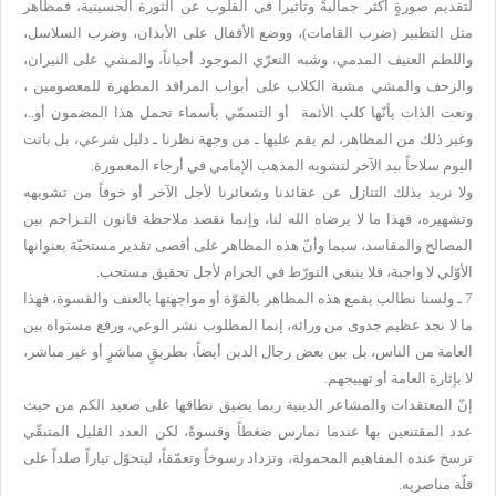
لتقديم صورةٍ أكثر جماليةً وتأثيراً في القلوب عن الثورة الحسينية، فمظاهر
مثل التطبير (ضرب القامات)، ووضع الأقفال على الأبدان، وضرب السلاسل،
واللطم العنيف المدمي، وشبه التعرّي الموجود أحياناً، والمشي على النيران،
والزحف والمشي مشية الكلاب على أبواب المراقد المطهرة للمعصومين ،
ونعت الذات بأنّها كلب الأئمة أو التسمّي بأسماء تحمل هذا المضمون أو..،
وغير ذلك من المظاهر، لم يقم عليها ـ من وجهة نظرنا ـ دليل شرعي، بل باتت
اليوم سلاحاً بيد الآخر لتشويه المذهب الإمامي في أرجاء المعمورة.
ولا نريد بذلك التنازل عن عقائدنا وشعائرنا لأجل الآخر أو خوفاً من تشويهه
وتشهيره، فهذا ما لا يرضاه الله لنا، وإنما نقصد ملاحظة قانون التـزاحم بين
المصالح والمفاسد، سيما وأنّ هذه المظاهر على أقصى تقدير مستحبّة بعنوانها
الأوّلي لا واجبة، فلا ينبغي التورّط في الحرام لأجل تحقيق مستحب.
7 ـ ولسنا نطالب بقمع هذه المظاهر بالقوّة أو مواجهتها بالعنف والقسوة، فهذا
ما لا نجد عظيم جدوى من ورائه، إنما المطلوب نشر الوعي، ورفع مستواه بين
العامة من الناس، بل بين بعض رجال الدين أيضاً، بطريقٍ مباشرٍ أو غير مباشر،
لا بإثارة العامة أو تهييجهم.
إنّ المعتقدات والمشاعر الدينية ربما يضيق نطاقها على صعيد الكم من حيث
عدد المقتنعين بها عندما نمارس ضغطاً وقسوةً، لكن العدد القليل المتبقّي
ترسخ عنده المفاهيم المحمولة، وتزداد رسوخاً وتعمّقاً، ليتحوّل تياراً صلداً على
قلّة مناصريه.