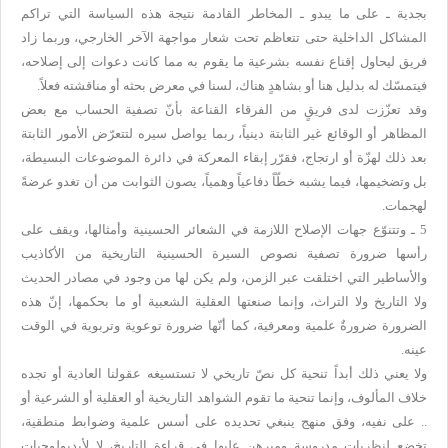
بجدية ـ على ما يبدو ـ المخاطر القادمة نتيجة هذه السياسة التي تراكم
المشاكل الداخلية حتى تتعاظم تحت شعار مواجهة الآخر الخارجي، وربما زاد
فريق ليحاول إقناع نفسه بشرعية ما يقوم به مما كانت دعوات إلى إصلاحه،
فيتمسّك له بدليل هنا أو بشاهدٍ هناك، لسنا في معرض بحثه أو مناقشته فعلاً.
وقد تعزّزت لدى فريقٍ من الفرقاء القناعة بأنّ تصفية الحساب مع بعض
المظاهر أو الوقائع غير الثابتة دينياً، ربما يواصل سيره لتتعرّض الأمور الثابتة
بعد ذلك لهزّة أو ارتجاج، فقرّر إبقاء المعركة في دائرة الموضوعات البسيطة،
بل وتضخيمها، فيما يشبه خطّاً دفاعياً وهمياً، يصون الثوابت من أن تغدو عرضةً
لهجمات.
5 ـ وتتنوّع جهات الإصلاح اللازمة في الشعائر الحسينية وأمثالها، ويقف على
رأسها ضرورة تصفية نصوص السيرة الحسينية التاريخية من الأكاذيب
والأساطير التي اختلقت عبر الزمن، ولم يكن لها من وجود في مصادر الحديث
ولا التاريخ ولا التراث، وإنما صنعتها العقلية الشعبية أو ما بحكمها، إنّ هذه
الضرورة ضرورةٌ علمية ومعرفية، كما أنّها ضرورة توعوية وتربوية في الوقت
عينه.
ولا يعني ذلك أبداً تنحية كل نصّ تاريخي لا تستسيغه عقولنا العادية أو تجده
خلاف المألوف، وإنما تنحية ما تقوم الشواهد التاريخية أو العقلية أو الشرعية أو
.. على نفيه، وفق منهج ينبغي تحديده على أسس علمية وضوابط منطقية،
تخضع لنظريات مدروسة ومبرهن عليها في قراءة التاريخ، لا لأيديولوجيات