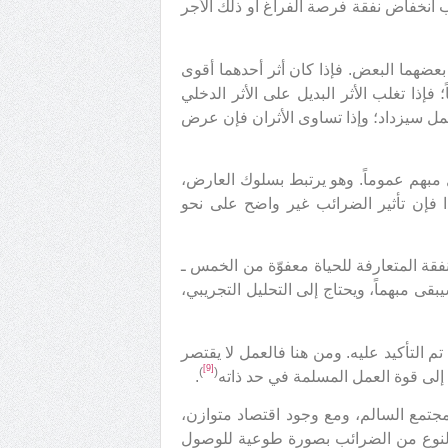
ب انخفاض نفقة فرصة الفراغ أو ذلك الأجر
بعضهما البعض. فإذا كان أثر أحدهما أقوى
ذا تغلب الأثر البديل على الأثر الدخلي
 سيزداد؛ وإذا تساوى الأثران فإن عرض
بهم عموماً. وهو يرتبط بسلوك العارض،
ا فإن تأثير الضرائب غير واضح على نحو
ـ مع فارق أن جميع النفقة المتعارفة للحياة معفوّة من الخمس ـ
سيبقى مبهماً، ويحتاج إلى التحليل التجريبي،
م التأكيد عليه. ومن هنا فالعمل لا يقتصر
[9]
)
(
لى قوة العمل المسلمة في حد ذاته
.
مجتمع السالم، ومع وجود اقتصاد متوازن،
ذا النوع من الضرائب بصورة طوعية للوصول