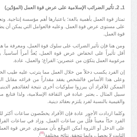
1ـ 2ـ تأثير الضرائب الإسلامية على عرض قوة العمل (المؤدّين)
تمتاز قوة العمل بأهمية بالغة؛ باعتبارها أهم مؤسسة إنتاجية. وتع
على مستوى عرض قوة العمل. وعليه فالعوامل التي يمكن أن يطرأ ع
قوة العمل.
ومن هنا فإن تأثير الضرائب على سلوك قوة العمل، ومعرفة ما هو 
أقل تأثيراً على انخفاض عرض قوة العمل، يُعدُّ أمراً أساسياً.
مرغوبية العمل يتكوّن من عنصرين: الفراغ؛ والعمل، عادة.
إن الفرد يكسب دخلاً من خلال العمل مما يترتب عليه طيب الخاط
وعلى هذا الأساس فالشخص يفقد مقداراً من فراغه مقابل الع
الممكن للأفراد أن يبرزوا سلوكيات أخرى نتيجة لعقائدهم الدينية
سبيل المثال ـ يعتبر عبادة في الثقافة الإسلامية، ولذا فتابع مر
والقيمية بالنسبة لفرد يلتزم بعقائد دينية.
وكلما ازدادت الأجور عادة فإن الأفراد يخصِّصون ساعات أكثر لل
الفرد حدّاً معيناً قلَّل من ساعات العمل، وزاد في ساعات الف
على الدخل أو الثروة أمكن التوقّع بأن مستوى عرض قوة العمل 
[6]
)
(
الثابت لا يحصل، وإنما تتحقق نتائج مختلفة
.