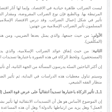
ليست الضرائب ظاهرة حيادية في الاقتصاد، وإنما لها آثار اقت
المرتبطة بها. وبالطبع فإن نوع الضرائب المفروضة، ومقدار التأ
تأثير في شكل إعمال الضرائب. وقد درس الاقتصاد الإسلامي ه
المسلمون تأثير الضرائب الإسلامية من جهتين:
الأولى:
من حيث جمعها، والذي يمثل بعدها الضريبي، ومن هنا يت
(المكلَّفين).
الثانية:
من حيث إنفاق عوائد الضرائب الإسلامية، والذي يد
(المستحقين). وتلحظ الزكاة في هذه الصورة باعتبارها تسديدات انت
إن أكثر الباحثين السنّة يدرسون المسألة من الجهة الثانية، أي تأث
وسيتم تناول معطيات هذه الدراسات في البداية، ثم تأثير الضر
منظار الفقه الشيعي.
1ـ1ـ تأثير الزكاة باعتبارها تسديداً انتقالياً على عرض قوة العمل (المستلمين)
إن الموضوع الأساس هو هل أن التسديدات الانتقالية لها تأثي
العمل؟ وهل يزيد من ارتباطها بالدولة؟ وهل أن هذه المساعدة 