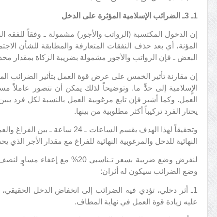
1ـ 3ـ الضرائب الإسلامية المؤثرة على الدخل
المؤنة، أي بعد حذف النفقات المتعارفة والمطابقة للشأن الاجتم
البعض ـ فإن الرواتب والأجور مشمولة بضريبة الزكاة بمقدار محد
إن مقارنة تأثير الخمس على عرض قوة العمل بتأثير الضرائب ال
الإٍسلامية إلى حدٍّ ما. وتوضيحاً لذلك يمكن أن نتصور عاملاً مس
العمل. وكما أشير فإن تابع مرغوبية العمل بالنسبة لكل فرد يبي
يختار الفرد تركيباً أكثر مطلوبية من بينها.
وتحقيقاً لهذا الهدف يقسم الساعات ـ 4
النهائية للدخل والمرغوبية النهائية للفراغ مع مقدار الأجر الذي ي
لنفرض وضع ضريبة بسعر تـناسبي 20% م
وضع الضرائب سيكون له أثران:
1ـ أثر دخلي، تؤدي فيه الضرائب إلى انخفاض الدخل الحقيقي، و
عليه زيادة قوة العمل في نهاية المطاف.