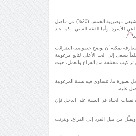
إن الدخول المكتسبة (الرواتب والأجور) مشمولة ـ وفقاً للفقه الشيعي ـ بضريبة الخمس (20%) في فاضل
اعي للأسرة. وأما الفقه السني ـ كما عند
[7]
)
(
د
.
متعارفة يمكنه أن يوضح خصوصية الضرائب
لماً يسعى إلى الحد الأعلى لتابع مرغوبية
ن تراكيب مختلفة من الفراغ والعمل، حيث
2 ساعة ـ بين الفراغ والعمل بصورة ما، تتساوى فيه نسبة المرغوبية
حصل عليه.
ع إعفاء مساوٍ لنصف نفقات الحياة في السنة على الدخل فإن
يقلِّل من ميل الفرد إلى الفراغ، ويترتب