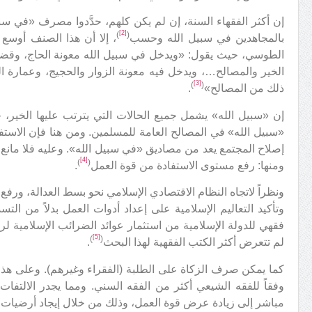
إن أكثر الفقهاء السنة، إن لم يكن كلهم، حدَّدوا مصرف «في سبيل
[2]
)
(
بالمجاهدين في سبيل الله وحسب
، إلا أن هذا الصنف أوسع 
الطوسي، حيث يقول: «ويدخل في سبيل الله معونة الحاج، وقضا
الخير والمصالح…، ويدخل فيه معونة الزوار والحجيج، وعمارة ا
[3]
)
(
ذلك من المصالح»
.
إن «سبيل الله» يشمل جميع الحالات التي يترتب عليها الخير، 
«سبيل الله» في المصالح العامة للمسلمين. ومن هنا فإن الاستفا
إصلاح المجتمع يعد من مصاديق «في سبيل الله». وعليه فلا مانع م
[4]
)
(
ومنها: رفع مستوى الاستفادة من قوة العمل
.
ونظراً لاتجاه النظام الاقتصادي الإسلامي نحو بسط العدالة، ورف
وتأكيد التعاليم الإسلامية على إعداد أدوات العمل بدلاً من ال
فقهي للدولة الإسلامية من استثمار عوائد الضرائب الإسلامية ل
[5]
)
(
لم تتعرض أكثر الكتب الفقهية لهذا البحث
.
كما يمكن صرف الزكاة على الطلبة (الفقراء وغيرهم). وعلى هذا 
وفقاً للفقه الشيعي أكثر من الفقه السني. ومما يجدر الالتفات 
مباشر إلى زيادة عرض قوة العمل، وذلك من خلال إيجاد أرضيات 