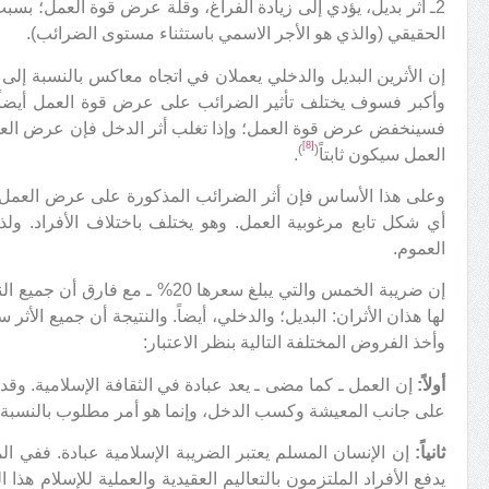
2ـ أثر بديل، يؤدي إلى زيادة الفراغ، وقلة عرض قوة العمل؛ بسب
الحقيقي (والذي هو الأجر الاسمي باستثناء مستوى الضرائب).
إن الأثرين البديل والدخلي يعملان في اتجاه معاكس بالنسبة إلى 
وأكبر فسوف يختلف تأثير الضرائب على عرض قوة العمل أيضاً؛ فإ
فسينخفض عرض قوة العمل؛ وإذا تغلب أثر الدخل فإن عرض العمل
[8]
)
(
العمل سيكون ثابتاً
.
وعلى هذا الأساس فإن أثر الضرائب المذكورة على عرض العمل م
أي شكل تابع مرغوبية العمل. وهو يختلف باختلاف الأفراد. ولذ
العموم.
إن ضريبة الخمس والتي يبلغ سعرها 20% 
لها هذان الأثران: البديل؛ والدخلي، أيضاً. والنتيجة أن جميع الأثر 
وأخذ الفروض المختلفة التالية بنظر الاعتبار:
أولاً:
إن العمل ـ كما مضى ـ يعد عبادة في الثقافة الإسلامية. وقد ت
على جانب المعيشة وكسب الدخل، وإنما هو أمر مطلوب بالنسبة إ
ثانياً:
إن الإنسان المسلم يعتبر الضريبة الإسلامية عبادة. ففي ال
يدفع الأفراد الملتزمون بالتعاليم العقيدية والعملية للإسلام ه