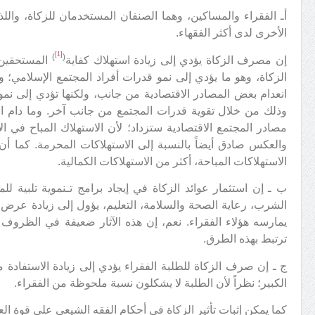
أـ الفقراء والمساكين، وهما الصنفان المستخدمان للزكاة، واللذ
الأخرى لدى أكثر الفقهاء.
[1]
)
(
إن مصرف الزكاة يؤدي إلى زيادة استهلاك كفاية
المستحقين و
الزكاة، وهو ما يؤدي إلى نمو قدرات أفراد المجتمع الإسلامي؛ 
انعدام بعض المصادر الاقتصادية من جانب، ولكنها تؤدي إلى نمو 
وذلك من خلال تقوية قدرات المجتمع من جانب آخر. وما دام الأث
مصادر المجتمع الاقتصادية ستزداد؛ لأن الاستهلاك المباح في ال
والعكس صادق أيضاً بالنسبة إلى الاستهلاكات المحرمة. كما أن 
الاستهلاكات المباحة، أكثر من الاستهلاكات الكمالية.
ب ـ إن استثمار عوائد الزكاة في إيجاد برامج تـنموية تلبية للم
الشرب، رعاية الصحة والسلامة، التعليم، يؤول إلى زيادة عرض
يمارسه هؤلاء الفقراء. نعم، إن هذه الآثار ضعيفة في الظروف الع
ترتبط بهذه الطرق.
ج ـ إن صرف الزكاة للطلبة الفقراء يؤدي إلى زيادة الاستفادة م
الكبير؛ نظراً لأن الطلبة لا يشكلون نسبة ملحوظة من الفقراء.
كما يمكن إثبات تأثير الزكاة في أحكام الفقه الشيعي على قوة العم