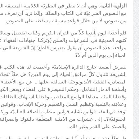
الزاوية الثانية:
وهي أن لا ننظر في النظريّة الكلامية المسبقة ال
مع النصوص الشرعيّة في الكتاب والسنّة، وإنّما نريد أن نعرف مد
من نصوص، لا من خلال قواعد مسبقة مسقَطة على النصوص.
فلو أخذنا اليوم بأيدينا كلّاً من القرآن الكريم وكتاب (تفصيل وس
كتبهم الحديثية في الشرعيات والسنن (وتركنا اجتهادات الفقهاء ع
مراجعة هذه النصوص أن يقول بضرس قاطع: إنّ الشريعة التي تح
الحياة إلى يوم الدين أم لا؟
لنفرض أنفسنا خارج الدائرة الإسلاميّة وأعطيت لنا هذه الكتب 
الشريعة تتناول كلّ مرافق الحياة إلى يوم الدين؟ هل حقّاً تتحد
المصادرة القبلية الأيديولوجيّة السالفة عليها ـ عن بيع الأعضاء و
وأسلحة الدمار الشامل، وحكم السيطرة على الفضاء وبعض الكوا
وقضايا البيئة بمعناها الواسع المعاصر، وقضايا استهلاك الطاقات
وعلاقته بالتنمية وتنظيم النسل والتعقيم وحريّة الإنجاب، وقوانين الم
توجد في الفقه قوانين تشابه قوانين منظمة الصحّة العالميّة ووك
الحقوقيّة؟.. إلى عشرات من الأمثلة المتعلّقة بالبنوك والصراف
والصلاة على القمر وغير ذلك..
هل حقّاً هذه موجودة أم أنّنا نحن نطوّع النصوص لنفرض عليها عموم