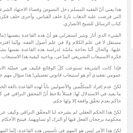
هذا يعني أنّ الفقيه المسلم دخل النصوصَ وفضاءَ الاجتهاد الشرعي 
التي فرضت عليه الذهاب تارةً خلف القياس، وأخرى خلف فكرة ال
كتاب الرسائل للشيخ الأنصاري.
الشيء الذي أثار ويثير استغرابي هو أنّ هذه القاعدة بنفسها (ما م
مستقل لا في علم الكلام ولا في علم أصول الفقه، وإنّما افتر
عليها، والحال أنّنا بحاجة ماسّة لدراسة هذه القاعدة نفسها ب
فكرة الاستيعاب التشريعي المدّعى، وناحية كيفية هذا الاستيعاب.
فإذا كانت الشريعة تستوعب كلّ الوقائع فكيف هي عمليّة الاس
عمومي تقعيدي أم هو استيعاب قانوني تفصيلي! هذا سؤال مهم جدا
لكنّ عدم إفراد المتكلّمين والأصوليين باباً لهذه القاعدة بالغة الخط
ما يفيد في الاستدلال لها، فمثلاً نلاحظ أنّ المحقق النراقي في ك
حاكم بعدم تحقّق واقعة إلا ولها حكم.
لكنّ هذا الحكم العقلي لم يشرحه لنا المحقّق النراقي وكيف عرفن
محكومة برجحان الفعل فيها أو الترك أو تساويهما، فينتج الأحكام ا
لكنّ هذا الأمر ليس هو المهم في تأسيس هذه القاعدة، إنّما المهم