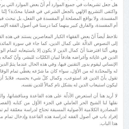
هل جعل تشريعات في جميع الموارد أم أنّ بعض الموارد التي يرجح
واكتفى التشريع الإلهي بالجعل الشرعي في قضايا محدّدة؟ إنّنا ه
المفسدة، ولا بواقع المصلحة أو المفسدة في الفعل، بل نبحث ف
أم المفسدة، والفارق كبير بينهما كما درسنا في أصول الفقه الإسل
نلاحظ أيضاً أنّ بعض الفقهاء الكبار المعاصرين يستند في هذه 
إلى النصوص الدالّة على كمال الدين، كما جاء في سورة المائدة
وهي أنّنا افترضنا أنّ كمال الدين لا يكون إلا باستيعابه لتمام ال
الدين في غاياته وأغراضه هادفاً لبيان الكليّات للبشر، وأنّ كماله ب
الإنساني ليقوم بدور التقنين فيها، وفي هذه الحال عندما يتمّ الدين 
له والمحدّدة له من الأوّل، سواء كان ما شرّعه يغطّي تمام الوقائع
تقول بأنّ الدين قد استوعب، وكمال كلّ شيء بحسبه، فلابدّ أن
ليكون استيعاب الدين له بشكل تام كمالاً للدين نفسه.
لا أريد هنا أن استعرض الأدلّة على هذه القاعدة ومناقشاتها، وا
نقلها لنا الشيخ الحر العاملي في الجزء الأوّل من كتابه (الفصو
المصادرة الكلامية الأصولية المسبقة تحتاج لدراسة معمّقة لم ت
إفراد باب في أصول الفقه لدراسة هذه القاعدة وإدخال تمام مب
هذا الباب.