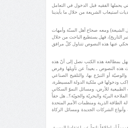
تي يحملها الفقيه قبل الدخول في التعامل
يات استيعاب الشريعة من خلال ما بأيدينا
ائل الشيعة) ومعه صحاح أهل السنّة وأمهات
بر التاريخ)، فهل يستطيع الباحث من خلال
كي عنها هذه النصوص تتناول كلّ مرافق
فهل بمطالعة هذه الكتب نصل إلى أنّ هذه
ّث هذه النصوص ـ بعيداً عن تأويلها وفرض
الوصيّة أو التبرّع بها، والتلقيح الصناعي
كب ودخولها في ملكية الدولة المسيطرة،
 الطبيعية للأرض، ومسائل النموّ السكاني
لاحة البريّة والبحريّة والجويّة؟.. هل حقاً
الة الطاقة الذرية ومنظمات الأمم المتحدة
ة وأنواع الشركات الجديدة ومسائل الزكاة
اً أو إطلاقاً ناتجاً عن اعتقادنا المسبق