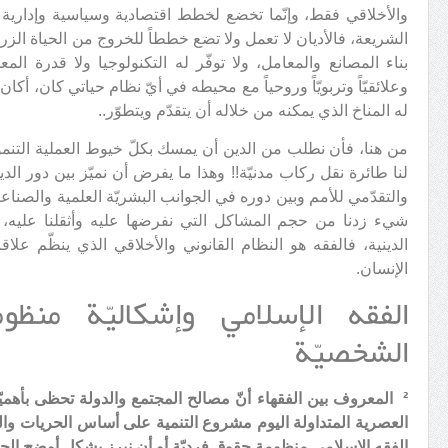
والأخلاقي فقط، وإنّما تخضع لخطط اقتصادية وسياسية وإدارية واج
الشريعة، فالأديان لا تعمل ولا تضع خططاً للخروج من الحياة الزراع
بناء المصانع والمعامل، ولا توفّر له التكنولوجيا ولا قدرة المعلوما
وعلائقيّاً وتربويّاً وروحياً مع محيطه في أيّ نظام حياتي كان، أكان
له المناخ الذي يمكنه من خلاله أن يتقدّم ويتطوّر..
من هنا، فأن نطلب من الدين أن يمسك بكلّ خيوط العملية التنمو
لنا طائرة نقل ركاب مدنيّة!! وهذا ما يفرض أن نميّز بين دور ا
والتقدّمي للأمم وبين دوره في الجوانب البشريّة العلمية والصناعية
شيء زدنا من حجم المشاكل التي نفرضها عليه وأثقلنا عليه،
الدينية، فالفقه هو النظام القانوني والأخلاقي الذي ينظّم علاقا
الإنسان.
الفقه الإسلامي وإشكاليّة منظو
الشخصيّة
²
المعروف بين الفقهاء أنّ مصالح المجتمع والدولة تحظى بأهمي
العصرية المتداولة اليوم مشروع التنمية على أساس الحريات وال
الفقه الإسلامي منظومة حقوق فرديّة أو أن نبرز بشكل أوضح الح