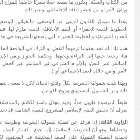
من الكتاب والسنّة، ويكون ما نضعه جعلاً بشريّاً خاضعاً للمزاج ا
ووليّ الأمر أو من عنصر العقد الاجتماعي أو غير ذلك.
وهذا ما سيميّز القانون الديني عن الوضعي، فالقوانين الوضعية
الخطوط الدينية الحمراء أو القيم الأخلاقيّة الدينية ملزمٌ لها، فيم
للحدود الشرعيّة والخطوط الحمراء التي وضعتها الشريعة في هذا 
هـ ـ
فإذا لم نجد بعقولنا ترجيحاً للفعل أو الترك في الواقعة الحا
هنا، رجعنا حينها إلى البراءة ونحوها، وحكمنا بالجواز ونفي الإ
المباشر عبر النصّ، والإلزام الشرعي غير المباشر عبر الجعل 
الأمر أو من خلال العقد الاجتماعي أو..).
وبهذا نثبت شموليّة الشريعة لكلّ وقائع الحياة، لكن لا بمعنى ش
ذلك ومن الشمول الدستوري وروح القوانين.
طبعاً الموضوع طويل جداً، وفيه مجال واسع للكلام والمناقشة، و
نعرف أنّ تحقيق الفقه الإسلامي لمشروع التنمية الشاملة قد يحت
الزاوية الثالثة:
إذا فرغنا عن قضيّة شموليّة الشريعة وطريقة اس
وقضاياها، وهو أنّ الشريعة الإسلاميّة إنّما تضع ـ كسائر النظم ا
لحماية العمليّة التنمويّة على الصعد المختلفة في المجتمع، لك