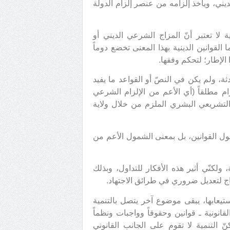
لديني، ويأخذ إلزامه من عنصر إلزام الدولة
 لا تعتبر أنّ المزاج الشرعي الديني أو
ا القوانين الدينية بهذا المعنى تخضع دوماً
الإطار؛ لتحكم وفقها.
دثة، ولم يكن في النصّ أو القواعد ما يفيد
لزام مطلقاً (أي الأعم من الإلزام الشرعي
التشريعي البشري الملزم من خلال ولاية
مول القوانين، بل بمعنى الشمول الأعم من
لكنّي أثير هذه الأفكار للتداول، وبذلك
اج لتعديل ضروري في طرائق الاجتهاد.
تيعابها، يبقى موضوع آخر يتصل بالتنمية
لقانونية ـ قوانين وحقوقاً وواجبات ونظماً
نّ التنمية لا تقوم على الجانب القانوني