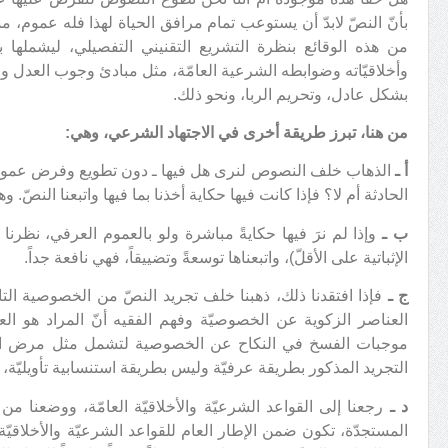
بأنّ النصّ لابدّ أن يستوعب تمام مرافق الحياة لهذا فله عموم، م
من هذه الوقائع بنظرة التشريع التقنيني التفصيلي، ليشملها بع
وأخلاقيّاته وضوابطه الشرعية العامّة، مثل مبادئ وجوب العدل وعدم
بشكل عادل، وتحريم الربا، ونحو ذلك.
من هنا، تبرز طريقة أخرى في الاجتهاد الشرعي، وهي:
أ ـ
الذهاب خلف النصوص لنرى هل فيها ـ دون تطويع وفرض عمومات
الحادثة أم لا؟ فإذا كانت فيها حكاية أخذنا بما فيها واتبعنا النصّ. 
ب ـ
وإذا لم نرَ فيها حكايةً مباشرة ولو بالعموم العرفي، نظرنا
الإثباتية على الأقلّ)، واتبعناها توسعةً وتضييقاً، فهي نافعة جداً.
ج ـ
فإذا افتقدنا ذلك، ذهبنا خلف تجريد النصّ من الخصوصية التا
العناصر الزكوية عن الخصوصيّة وفهم الفقيه أنّ المراد هو العن
موجبات الفسخ في النكاح عن الخصوصية لتشمل مثل مرض الأيد
التجريد المذكور بطريقة عرفيّة وليس بطريقة استنسابية تأويليّة، فبه
د ـ
رجعنا إلى القواعد الشرعيّة والأخلاقيّة العامّة، ووضعنا من 
المستجدّة، تكون ضمن الإطار العام للقواعد الشرعيّة والأخلاقيّة