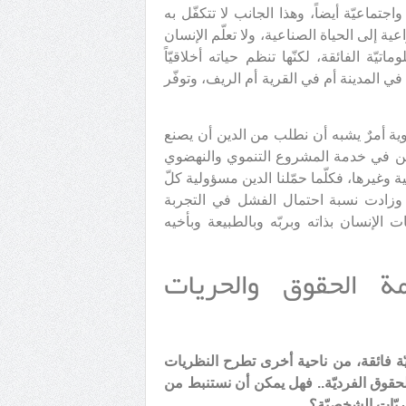
تماعيّة أيضاً، وهذا الجانب لا تتكفّل به
ية إلى الحياة الصناعية، ولا تعلّم الإنسان
تيّة الفائقة، لكنّها تنظم حياته أخلاقيّاً
 في المدينة أم في القرية أم الريف، وتوفّر
ية أمرٌ يشبه أن نطلب من الدين أن يصنع
لدين في خدمة المشروع التنموي والنهضوي
 وغيرها، فكلّما حمّلنا الدين مسؤولية كلّ
 وزادت نسبة احتمال الفشل في التجربة
ت الإنسان بذاته وبربّه وبالطبيعة وبأخيه
مة الحقوق والحريات
ّة فائقة، من ناحية أخرى تطرح النظريات
حقوق الفرديّة.. فهل يمكن أن نستنبط من
ريّات الشخصيّة؟