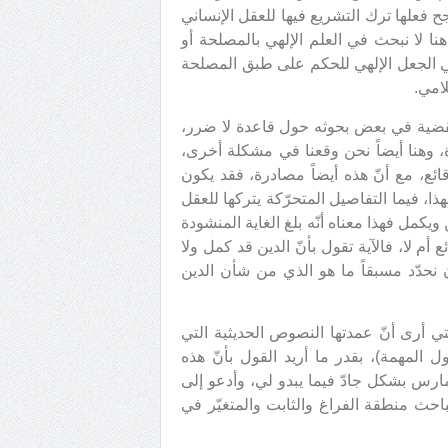
 فعلها ترك التشريع فيها للعقل الإنساني
نا لا نبحث في العلم الإلهي بالمصلحة أو
ي الجعل الإلهي للحكم على طبق المصلحة
امي.
القضية في بعض بحوثه حول قاعدة لا ضرر،
، وهنا أيضاً نحن وقعنا في مشكلة أخرى،
وقائع، مع أنّ هذه أيضاً مصادرة، فقد يكون
هذا، فيما التفاصيل المتحرّكة يتركها للعقل
ويكمل فهذا معناه أنّه بلغ الغاية المنشودة
 أم لا، فالآية تقول بأنّ الدين قد كمل ولا
 نحدّد مسبقاً ما هو الذي من شأن الدين
لتي أرى أنّ عمدتها النصوص الحديثية التي
ل المهمة)، بقدر ما أريد القول بأنّ هذه
مارس بشكل جادّ فيما يبدو لي، وأدعو إلى
احث منطقة الفراغ والثابت والمتغيّر في