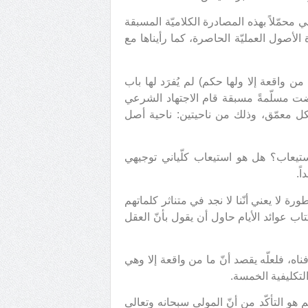
محمّلاً بهذه المصادرة الكلاميّة المسبقة
أصول العمليّة الحاصرة، كما رأيناها مع
ن واقعة إلا ولها حكم) لم يُفرَد لها باب
ضت مسلّمةً مسبقة قام الاجتهاد الشرعي
شكل معمّق، وذلك من ناحيتين: ناحية أصل
تيعاب؟ هل هو استيعاب كلّياني توجيهي
ً.
ورة لا يعني أنّنا لا نجد في متناثر كلماتهم
تاب عوائد الأيام حاول أن يقول بأنّ العقل
اه، فلعلّه يقصد أنّ ما من واقعة إلا وهي
لتكليفية الخمسة.
 هو التأكّد من أنّ المولى سبحانه وتعالى