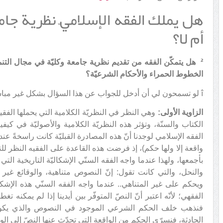
هل يملك الفقه الإسلاميّ نظرية جامع
أم لا؟
²
هل يتمكّن الفقه من تقديم نظرية جامعة وكليّة في مجال التنم
الخطوط الحمراء والأحكام الشرعيّة؟
î لو تسمحون لي أن أدخل للجواب عن هذا السؤال بشكل غير مباشر من ثلاث زوايا:
الزاوية الأولى:
وهي النظر في النظريّة الكلامية التي يحملها الف
الكتاب والسنّة، وتؤثر هذه النظريّة الكلامية والأصوليّة في كي
الفقه الإسلامي لوجدنا أنّ هذه المصادرة القبليّة كانت راسخةً عن
واقعة إلا ولها حكم)، إذ فرضت هذه القاعدة على الفقيه النظر للن
بأجمعها، ولهذا عندما واجه الفقه السنّي الإشكاليّة التاريخية الت
والنحل، والتي كانت تقول: إنّ النصوص متناهية، والوقائع غير
ويحكم على غير المتناهي.. عندما واجه الفقه السنّي هذه الإشك
الفقهي؛ لأنّه اعتبر أنّ النصّ المتوفّر بين أيدينا إذا لم يمكنه تغطي
فنذهب خلف الحكم الشرعي الموجود في النصوص والذي يكون 
الحادثة، فنسرّي الحكم من الواقعة التي تحدّث عنها النصّ إلى الو