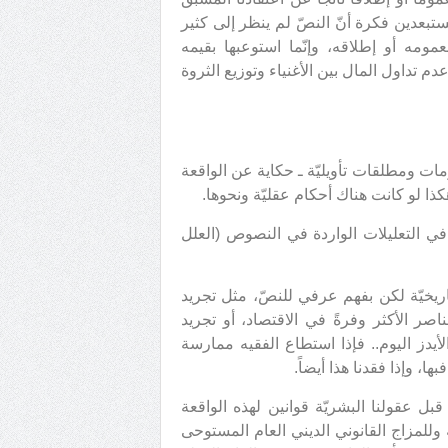
ستبعدين فكرة أنّ النصّ لم ينظر إلى كثير
مومه أو إطلاقه، وإنّما استوعبها بقيمه
 تداول المال بين الأغنياء وتوزيع الثروة
 ومطلقات تأويليّة ـ حكاية عن الواقعة
وهكذا لو كانت هناك أحكام عقليّة ونحوها.
 في التعليلات الواردة في النصوص (العلل
ريخيّة لكن بفهم عرفي للنصّ، مثل تجريد
اصر الأكثر وفرةً في الاقتصاد، أو تجريد
ز اليوم.. فإذا استطاع الفقيه ممارسة
ا، وإذا فقدنا هذا أيضاً.
قبل عقولنا البشريّة قوانين لهذه الواقعة
 وللمزاج القانوني الديني العام المستوحى