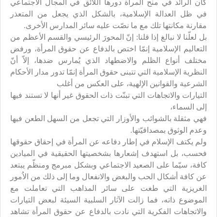
كان الرائد في منح المرأة دورها اللائق في المجال الاجتماعي
في ظل العدالة الإسلامية، بالشكل الذي يجعل من المتعذر
مقارنة مكانتها تلك مع ما نصّت عليه سائر المدارس الأخرى.
بل لعلّنا لا نبالغ إذا قلنا: إنّ المحورَ الرئيسي والقسم الأعظم من
التعاليم الإسلامية إنمّا اختص بالدفاع عن حقوق المرأة، ورفض
مختلف أنواع الظلم والاضطهاد الذي يُمارس ضدها، إلاّ أنّ
النظرية الإسلامية التي تتبنى حقوق المرأة إنمّا تدور مدار الأحكام
الشرعية والقوانين الإلهية، على العكس من أغلب
التيارات والاتجاهات التي تبنّت ذات الحقوق غير أنها لا تستند فيها
إلى السماء،
فهي مثقلة بالشوائب والأوزار التي تجعل من السهل الطعن فيها
وعدم الوثوق بمصداقيّتها.
ولم يكتف الإسلام في إطار دفاعه عن المرأة في إحقاق حقوقها
فحسب، بل استهدف إشعارها بشخصيتها الحقيقية في الميادين
كافة، سيّما على الصعيد الاجتماعي وبشكل مبرمج ومنظّم يبتعد
عن كافة أشكال الحب والبغض والانفعال وما إلى ذلك من الاُمور
الغريزية التي طغت على سائر المذاهب التي تعاملت مع
الموضوع ذاته، فما زالت الآثار السلبية السيئة لبعض التيارات
والاتجاهات الفكرية التي نادت بالدفاع عن حقوق المرأة تشاهد