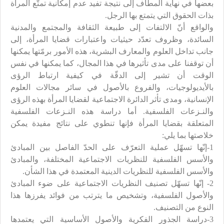
بعضها في نهاية المطاف إلى نتيجة تفيد عدم إمكانية تمتّع المرأة
بذات الحقوق التي يتمتع بها الرجل.
والواقع أنّ الالتفات إلى طبيعة الثقافة والمجتمع والمدنية
السائدة، وظروف تعدّد حيثيات واعتبارات قضايا المرأة، إلى
جانب تداخل العلوم والمعارف البشرية، هذه الأمور برمّتها يمكنها
أن توقفنا على مدى تأثيرها في هذا المجال، كما يمكنها في نفس
الوقت أن تشير إلى الدقّة في كيفية ارتباط الرؤى
بالأيديولوجيات، والفروع بالأصول في سائر مجالات العلوم
الإنسانية، ومدى تأثر الدائرة الاجتماعية لقضايا المرأة بهذه الرؤى
والنـزعات الفلسفية. أما دراسة هذه النـزعات الفلسفية
المتعلقة بقضايا المرأة فإنها تنطوي على نتائج مفيدة يمكن
خلاصتها بما يلي:
1-إنّها تسهّل عملية التعرّف على الحدّ الفاصل بين المبادئ
والأسس الفلسفية للنظريات الاجتماعية المختلفة، والمبادئ
والأسس الفلسفية للنظريات الدينية المعتمدة في هذا الشأن.
2- إنّها تسهّل تصنيف النظريات الاجتماعية على ضوء المبادئ
والأصول الفلسفية، وتشخيص ما يترتب من فوائد يفرزها هذا
النوع من التصنيف.
3-دراسة الجذور الفكرية والأصول الأساسية التي يعتمدها