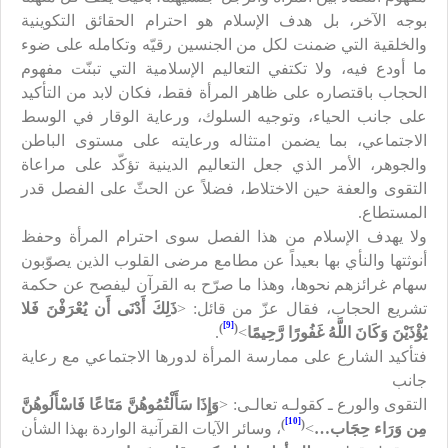
بوجه الآخر، بل هدف الإسلام هو احترام الحقائق التكوينية
والخلقية التي ضمنت لكل من الجنسين رقيّه وتكامله على ضوء
ما أودع فيه، ولا تكتفي التعاليم الإسلامية التي تبنّت مفهوم
الحجاب باقتصاره على ظاهر المرأة فقط، فكان لابد من التأكيد
على جانب الحياء، وتوجيه السلوك، ورعاية الوقار في الوسط
الاجتماعي، بما يضمن امتثاله ورعايته على مستوى الباطن
والجوهر، الأمر الذي جعل التعاليم الدينية تؤكّد على مراعاة
التقوى والعفة حين الاختلاط، فضلاً عن الحثّ على الفصل قدر
المستطاع.
ولا يهدف الإسلام من هذا الفصل سوى احترام المرأة وحفظ
أنوثتها والنأي بها بعيداً عن مطامع مرضى القلوب الذين يصوّبون
سهام غرائزهم نحوها، وهذا ما صرّح به القرآن ليفصح عن حكمة
تشريع الحجاب، فقال عزّ من قائل:
>
ذَلِكَ أَدْنَى أَن يُعْرَفْنَ فَلا
[9]
)
(
يُؤْذَيْنَ وَكَانَ اللَّهُ غَفُورًا رَّحِيمًا
<
.
فتأكيد الشارع على ممارسة المرأة لدورها الاجتماعي مع رعاية
جانب
التقوى والورع ـ كقولـه تعالـى:
>
وَإِذَا سَأَلْتُمُوهُنَّ مَتَاعًا فَاسْأَلُوهُنَّ
[10]
)
(
مِن وَرَاء حِجَاب…
<
، وسائر الآيات القرآنية الواردة بهذا الشأن