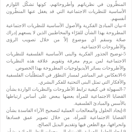
المنظّرون في نظرياتهم وأطروحاتهم، كونها تشكّل اللوازم
الأساسية للنظريات الاجتماعية التي قد يغفل عنها المنظّرون
أنفسهم.
4-بيان المبادئ الفكرية والأصول الأساسية للنظريات الاجتماعية
المطروحة بهذا الشأن للقرّاء والمخاطبين الذين لا يسعهم إدراك
صحّة وسقم أي موضوع إلاّ من خلال تصويب الرؤى
والأطروحات الاجتماعية.
5-توضيح الجذور الفكرية والبنى الأساسية الفلسفية للنظريات
الاجتماعية لمن يروم معرفة وتقويم علاقة هذه النظريات
والأطروحات بسائر الأيديولوجيات المطروحة بهذا الخصوص.
6-الانعكاس غير المباشر لمسار التطوّر في المتطلّبات الفلسفية
والأفكار التي تمثل البنى التحتية للفكر البشري.
7-السهولة في كيفية ترابط الأطروحات والنظريات الواردة بشأن
القضايا الاجتماعية للمرأة بعضها ببعض على أساس ارتباطها
بالأسس والمبادئ الفلسفية.
8-إيجاد الحلول والمعالجات العملية لتصحيح الآراء الفاسدة بشأن
القضايا الاجتماعية للمرأة، من خلال تصوير عمق فسادها
وانحرافها، مع الطعن فيها وتقديم البديل الصالح.
9-إيجاد الحلول العملية بالاستناد إلى وجهات النظر الصائبة بشأن