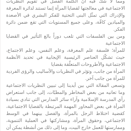
ومما لا شك فيه أنّ الكلمة الفصل في تقويم النظريات
الاجتماعية في معالجتها لقضايا المرأة إنما تستند لدائرة المعرفة
والإدراك التي تمثّل البنى التحتية للفكر البشري في الأصعدة
والميادين كافّة، وعلى جميع المستويات التي تقع ضمن دائرة
الفكر.
ومن بين الفلسفات التي تلعب دوراً بالغ التأثير في القضايا
الاجتماعية
للمرأة؛ فلسفة علم المعرفة، وعلم النفس، وعلم الاجتماع،
حيث تشكّل العناصر الرئيسية الإيجابية في تحديد الأنظمة
الاجتماعية والأطروحات المتعلّقة بقضايا
المرأة من جانب، وتؤثر في النظريات والأساليب والرؤى الفردية
للمرأة من جانب آخر.
وتسعى المقالة التي بين أيدينا إلى تبيين النظريات الاجتماعية
وما تعانيه من بعض المخاطر والمطبّات، إلى جانب استعراض
رأي المدرسة الإسلامية وآراء سائر المدارس التي تنادي بسيادة
المرأة في بعض المحاور المهمة المرتبطة بالقضايا الاجتماعية،
كقضية اختلاط الرجل بالمرأة، والفصل بينهما في الوسط
الاجتماعي، وحقوق المرأة، ومشاركتها في العملية التنموية،
وممارستها للعمل خارج البيت، وما إلى ذلك من أنشطة يمكن أن