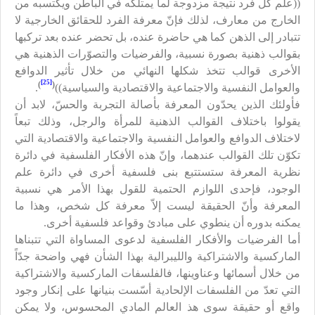
((علم كل فرد نتيجة مزدوجة لما يمتلكه في الباطن ويكتسبه من
الخارج من معارف، لذلك فإنّ معرفة الفرد للحقائق الخارجية لا
تتبادر إلى الذهن كما هي حاضرة عنده، بل تحضر عنده بعد تركبها
بقوالب ذهنية بصورة نسبية، والفرضيات والتصوّرات الذهنية هي
الأخرى قوالب تتخذ شكلها النهائي من خلال تأثير الدوافع
[25]
)
(
والعوامل النفسية والاجتماعية والاقتصادية والسياسية))
.
فأولئك الذين يحدّون المعرفة بأصالة التجربة والحسّ، لابد أن
يقولوا باختلاف القوالب الذهنية للمرأة والرجل، وذلك تبعاً
لاختلاف الدوافع والعوامل النفسية والاجتماعية والاقتصادية التي
تكوّن تلك القوالب عندهما، وإنّ هذه الأفكار الفلسفية في دائرة
نظرية المعرفة ستستتبع بنى فلسفية أخرى في دائرة علم
الوجود، فإحدى اللوازم الحتمية للقول بهذا الأمر هي نسبية
المعرفة وأنّ الحقيقة ليست إلاّ معرفة كل شخص، وهذا ما
يمكنه بدوره أن ينطوي على مبادئ وقواعد فلسفية أخرى.
أما الفرضيات والأفكار الفلسفية لدعوى المساواة التي تتبناها
الماركسية والاشتراكية والليبرالية بهذا الشأن فهي واضحة جدّاً
من خلال أسمائها وعناوينها، فالفلسفات الماركسية والاشتراكية
التي تعدّ من الفلسفات الإلحادية أسّست بنيانها على إنكار وجود
واقع أو حقيقة سوى هذ العالم المادي المحسوس، ولا يمكن