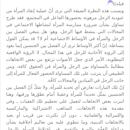
[6]
)
(
قبله))
.
وبسبب هذه النظرة الضيقة التي ترى أنّ عملية إنقاذ المرأة من
عبودية الرجل مرهونة بحضورها الفاعل في المجتمع، فقد طرح
تساؤل بشأن ضرورة ممارسة المرأة لنشاطها الاجتماعي في
المجالات التي ينشط فيها الرجل، وهو: هل ينبغي الفصل بين
الرجل والمرأة في الأوساط الاجتماعية أم لا؟ قد يمكن القول
ببساطة: إنّ أكثر الأوساط ترى أن الفصل بين الجنسين إنما يعود
إلى الرؤية الاُحادية للرجل في هذا المجال، لا الرؤية الواقعية
المطلوبة، الأمر الذي جعل الأصوات ترتفع من بعض الاتجاهات
مطالبةً بالمساواة بين الرجل والمرأة في الحقوق كافة، ومن
الطبيعي أن يترتب على تلك المساواة الحضور الفعال للمرأة إلى
جانب الرجل في الميادين والمجالات كافّة.
إنّ تلك التيارات تعارض أي تحديد للمرأة، ولا شكّ أنّ الفصل بين
الجنسين يمثّل تحديداً للمرأة وعقبةً أمام تطوّرها ورقيها، وهنا
انبرت بعض الاتجاهات لتعمل على تحطيم تلك العقبات ـ وفي
مقدمة هذه الاتجاهات، المذاهب الاشتراكية والماركسية
والليبرالية والعلمانية ـ دون أن تكترث من قريب أو بعيد
بالاتجاهات الدينية، وما تنطوي عليه من تعاليم أخلاقية بشأن
مراعاة العفّة والورع والتقوى في اختلاط المرأة بالرجل