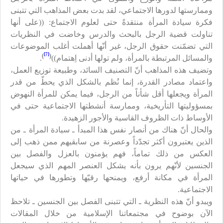
وممارستها لدورها الاجتماعي، لقد بدت بعض المذاهب التي تتبنى
فكرة سيادة المرأة منتقدةً حتى لعلوم الاجتماع: ((على أنها
تناولت قضية الرجل بالبحث والدرس وخاضت في النظريات
التي تضمّنت حقوق الرجل، غير أنّها أهملت أغلب الموضوعات
[7]
)
(
والمسائل المرتبطة بالمرأة، ولم تولها أدنى اِهتمام))
.
وتضيف هذه المذاهب أنّ التصنيف السائد، وطبيعة توزيع العمل،
واعتماد مصادر القدرة، إنما نُظم بالشكل الذي يحطّ من قدر
المرأة ويجعلها أقل شأناً من الرجل، فيما يمكن للمرأة النهوض
بمسؤوليتها التأريخية، وممارسة أنشطتها الاجتماعية حتى في
الأوساط ذات الظروف القاسية والأجور الزهيدة.
والحال أنّ هناك من أنصار نفس هذا المبدأ ـ سيادة المرأة ـ من
الذين يعتبرون أكثر تجدّداً وعصرنة من سابقيهم ممن ذهب إلى
العكس من ذلك تماماً، فهم يؤمنون بالعزل والفصل بين
الجنسين لأنّهم يرون بأنه يشكل العنصر المهم الذي سيجعل
المرأة في مكانة أرفع، ويمنحها رقيّها وتطورها في حياتها
الاجتماعية.
ويبدو أنّ هذه النظرية ـ التي تتبنى الفصل بين الجنسين ـ تلاحظ
الآن بوضوح في مجتمعاتنا الإسلامية من خلال المقالات