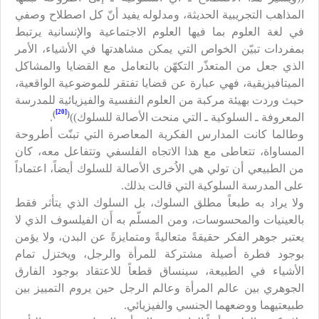
المذاهب التجريبية الحديثة، ومدلوله يفيد أنّ كل اصطلاح وصفي
في لغة العلوم بما فيها العلوم الاجتماعية والإنسانية يرتبط
بمفردات تبيّن الخواص التي يمكن مشاهدتها في الأشياء، الأمر
الذي جعل من المتعذّر التكهّن بالتعامل مع القضايا والمشاكل
الميتافيزيقية، فهي عبارة عن قضايا تفتقر للموضوعية الواقعية،
حيث وردت بهيئة مركبة من العلوم النفسية والفيزيائية للمدرسة
[20]
)
(
المعروفة ـ السلوكية ـ التي منحت الأصالة للسلوك))
.
وطالما كانت المدارس الفكرية المعاصرة التي تبنّت أطروحة
المساواة، تتعاطى مع هذا الاتجاه الفلسفي وتتفاعل معه، كان
من الطبيعي أن تولي هي الاُخرى الأصالة للسلوك أيضاً، اعتماداً
على المدرسة السلوكية التي قالت بذلك.
ولا يراد به طبعاً مطلق السلوك، بل السلوك الذي يتأثر فقط
بالعينيات والمحسوسات، ومن المسلّم به أَن الفيلسوف الذي لا
يعتبر جوهر الفكر حقيقةً متعاليةً ومتمايزةً عن البدن، ولا يؤمن
بوجود فطرة أصيلة مشتركة للمرأة والرجل، ويختزل تمام
الأشياء في الطبيعة، سينساق قطعاً للاعتقاد بوجود الفارق
الجوهري بين عالم المرأة وعالم الرجل حين يروم التمييز بين
طبيعتيهما ووضعهما الجنسي والفيزيائي.