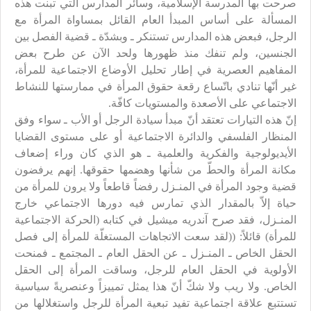
صرحت بها المدرسة الإسلامية، وسائر المدارس التي تبنت هذه
المسألة على أساس المبدأ العام القائل بمساواة المرأة مع
الرجل، فبعض هذه المدارس تستنكر ـ وبشدّة ـ قضية الفصل بين
الجنسين، ولم تنفك منذ ظهورها ولحد الآن عن طرح بعض
المفاهيم العصرية في إطار تحليل الأوضاع الاجتماعية للمرأة،
غير أنّها تنادي باتّساع رقعة حقوق المرأة في ممارستها للنشاط
الاجتماعي على الأصعدة والمستويات كافّة.
إنّ هذه التيارات تعتقد أنّ مبدأ سيادة الرجل أو الأب ـ سواء وفق
المنظار الفلسفي والدائرة الاجتماعية أو على مستوى القضايا
الأيديولوجية والفكرية والعلمية ـ هو الذي كان وراء إضعاف
مكانة المرأة والحطّ من شأنها وهضمها حقوقها. إنهم يرفضون
قضية وجود المرأة في المنـزل رفضاً قاطعاً ولا يرون للمرأة من
حياة إلاّ بالمقدار الذي تمارس فيه دورها الاجتماعي خارج
المنـزل، فقد صرح آندريه ميشيل في كتابه (الحركة الاجتماعية
للمرأة) قائلاً: ((لقد سعت الاتجاهات المستغلّة للمرأة إلى فصل
الحقل الخاص ـ المنـزل ـ عن الحقل العام ـ المجتمع ـ فمنحت
الأولوية في الحقل العام للرجل، وساقت المرأة إلى الحقل
الخاص. ولا ريب ولا شكّ أنّ هذا يمثل تمييزاً وعنصريةً سياسية
تستتبع علاقة اجتماعية تفيد تبعية المرأة للرجل واستغلالها من