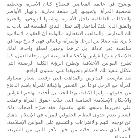
بوضوح في عالمنا المعاصر، فتصدّع كيان الأسرة، وتحطيم
شخصية المرأة، وتحويلها إلى سلعة تجارية، وانهيار الأواصر
والعلاقات العاطفية داخل الأسرة، وتشتتها الروحي، والحيرة
والقلق الذي يلفّ أبناءها.. إنّما تمثل النتائج الطبيعية لما نادت به
تلك المدارس والمذاهب الانفعالية، فالواقع أنّ العقيدة الإسلامية
لا ترى ثمّة تضادّ بين الرجل والمرأة، وبالتالي فهي لا تزجّ بهما في
منافسة غير عادلة، بل تراهما وجهين لعملةٍ واحدة، لذلك
فالإسلام يسنّ القوانين والأحكام الشرعية في مرحلة العمل، كما
تطرح القوانين الأخلاقية وتطرح الرؤية الكلية الرصينة التي
تتكفّل بتنفيذ تلك الأحكام وتطبيقها على مستوى الواقع.
لقد مارست المدارس والمذاهب التي رفعت شعار مساواة
المرأة مع الرجل نوعاً من التحقير والإهانة للمرأة باسم الدفاع
عن حقوقها، وليتها اكتفت بهذا الحد، بل أخذت تهاجم القوانين
والأحكام الإسلامية السامية التي تبنّت حقوق المرأة وعملت
على تحريرها ومنحها ثقتها بنفسها، فقد صرّح أصحاب ذلك
الشعار بعدم جدوى النظام الحقوقي للمرأة في الإسلام، ناهيك
عن توجيه التهم والافتراءات والتشنيع على القوانين الإسلامية،
الأمر الذي تتصاعد حدّته من حين لآخر للنيل من الشريعة
السمحاء.