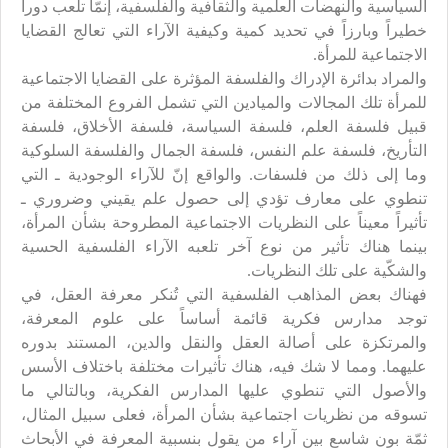
السياسية والنهضات العلمية والثقافية والفلسفية، إنمّا تلعب دوراً
خطيراً وبارزاً في تحديد كمية وكيفية الآراء التي تعالج القضايا
الاجتماعية للمرأة.
والمراد بدائرة الإدراك والفلسفة المؤثرة على القضايا الاجتماعية
للمرأة تلك المجالات والميادين التي تشمل الفروع المختلفة من
قبيل فلسفة العلم، فلسفة السياسة، فلسفة الأخلاق، فلسفة
التأريخ، فلسفة علم النفس، فلسفة الجمال والفلسفة السلوكية
وما إلى ذلك من فلسفات. والواقع إنّ للآراء الوجودية ـ التي
تنطوي على معارف تؤدي إلى حصول علم يقيني وضروري ـ
تأثيراً معيناً على النظريات الاجتماعية المطروحة بشأن المرأة،
بينما هناك تأثير من نوع آخر تلعبه الآراء الفلسفية الحسية
والشكّية على تلك النظريات.
فهناك بعض المذاهب الفلسفية التي تُنكر معرفة العقل، في
توجد مدارس فكرية قائمة أساساً على علوم المعرفة،
والمرتكزة على أصالة العقل والنقل والدين، المستند بدوره
عليهما. ومما لا شك فيه، هناك تأثيرات مختلفة باختلاف الأسس
والأصول التي تنطوي عليها المدارس الفكرية، وبالتالي ما
تسوقه من نظريات اجتماعية بشأن المرأة، فعلى سبيل المثال،
ثمّة بون شاسع بين آراء من يقول بنسبية المعرفة في الأبحاث