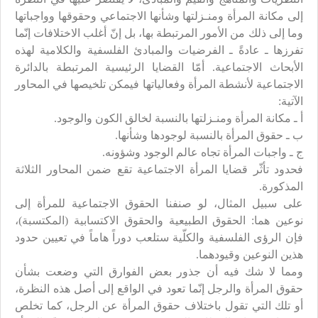
إلى مكانة المرأة ومنـزلتها وشأنها الاجتماعي وحقوقها وواجباتها
وما إلى ذلك من الأمور المرتبطة بها، بل إنّ أغلب الاختلافات إنّما
تفرزها ـ عادةً ـ الفرضيات والمبادئ الفلسفية والكلامية لهذه
الأبحاث الاجتماعية. أمّا القضايا الرئيسية المرتبطة بالدائرة
الاجتماعية لأنشطة المرأة وفعالياتها فيمكن تلخيصها في المحاور
الآتية:
أ ـ مكانة المرأة ومنـزلتها بالنسبة لخالق الكون والوجود.
ب ـ حقوق المرأة بالنسبة لوجودها وشأنها.
ج ـ واجبات المرأة تجاه عالم الوجود وشؤونه.
فحدود تأثّر قضايا المرأة الاجتماعية تقع ضمن المحاور الثلاثة
المذكورة.
على سبيل المثال، لو صنفنا الحقوق الاجتماعية للمرأة إلى
نوعين هما: الحقوق الطبيعية والحقوق الاكتسابية (المكتسبة)،
فإن الرؤى الفلسفية والكلّية ستلعب دوراً هاماً في تعيين حدود
هذين النوعين وقيودهما.
ومما لا شك فيه أن جذور بعض الفوارق التي وضعت بشأن
حقوق المرأة والرجل إنّما تعود في الواقع إلى أصل هذه النظرة،
أو تلك التي تقول باختلاف حقوق المرأة عن الرجل، كما تخلص