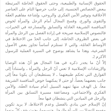
الحقوق الإنسانية والطبيعية، وحتى الحقوق الخاصّة المرتبطة
ببعض الخصائص الجنسية، إلى جانب حرصها التام على العناصر
الأخلاقية وتوفير الأمن الفكري والروحي، وإشاعة مفاهيم العفّة
والتقوى والورع، وفسح المجال أمام الرجل والمرأة لخوض
المنافسة الشريفة العادلة والتسابق والمسارعة في الخيرات،
فالنصوص الإسلامية صريحة في إرادة الفصل بين الرجل والمرأة
في بعض الظروف الخاصّة، إلى جانب الحدّ من الاختلاط في
الأوساط العامّة، والتي لا تستلزم أساساً تجاوز بعض الأصول
الشرعية، وهذا ما يشاهد بوضوح في السيرة العملية للرسول
الأكرم
2
.
إلاّ أنّ ما يجدر ذكره في هذا المجال هو أنّ هذه الوصايا
والإرشادات الإسلامية لا تعني أنّ الرجل والمرأة ـ واستناداً إلى
الفوارق التي تحكم طبيعتهما ـ لا يستطيعان أن يكونا معاً إلى
جانب بعضهما بعضاً، أو حتى لا يمكنهما خوض المنافسة الشريفة
معاً، بل الهدف منها تمهيد السبيل أمام سيادة العفّة، والأمن
الفكري والاجتماعي، ومضاعفة مسيرة التسابق بين المرأة
والرجل في الميادين التي ينشطان فيها معاً.
إنّ الإسلام حين ينادي بالفصل وعدم الاختلاط، لا يريد تكوين
مفهوم التضادّ بين المرأة والرجل جنسيهما، بحيث يقف كلّ منهما