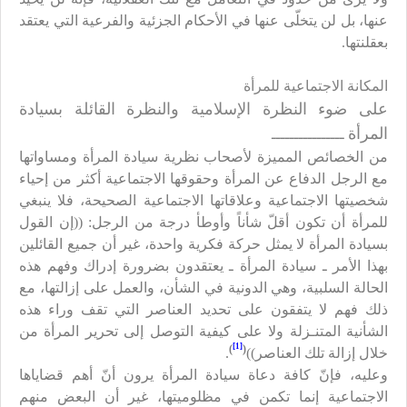
عنها، بل لن يتخلّى عنها في الأحكام الجزئية والفرعية التي يعتقد
بعقلنتها.
المكانة الاجتماعية للمرأة
على ضوء النظرة الإسلامية والنظرة القائلة بسيادة
المرأة
ــــــــــــــــ
من الخصائص المميزة لأصحاب نظرية سيادة المرأة ومساواتها
مع الرجل الدفاع عن المرأة وحقوقها الاجتماعية أكثر من إحياء
شخصيتها الاجتماعية وعلاقاتها الاجتماعية الصحيحة، فلا ينبغي
للمرأة أن تكون أقلّ شأناً وأوطأ درجة من الرجل: ((إن القول
بسيادة المرأة لا يمثل حركة فكرية واحدة، غير أن جميع القائلين
بهذا الأمر ـ سيادة المرأة ـ يعتقدون بضرورة إدراك وفهم هذه
الحالة السلبية، وهي الدونية في الشأن، والعمل على إزالتها، مع
ذلك فهم لا يتفقون على تحديد العناصر التي تقف وراء هذه
الشأنية المتنـزلة ولا على كيفية التوصل إلى تحرير المرأة من
[1]
)
(
خلال إزالة تلك العناصر))
.
وعليه، فإنّ كافة دعاة سيادة المرأة يرون أنّ أهم قضاياها
الاجتماعية إنما تكمن في مظلوميتها، غير أن البعض منهم