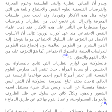
ويبدو أنّ المباني النظرية والبنى الفلسفية وعلوم المعرفة
والفرضيات الفلسفية لعلوم النفس والاجتماع واللغة هي التي
توجّه مثل هذه الأفكار وتقودها، وقد لعبت بعض فلسفات
المعرفة والإدراك التي تخضع لعدد من النظريات والفرضيات
دوراً مضطرداً في التأثير على هذه الأفكار، فقد ذهب علماء
النفس الاجتماعي منذ عهد كورت لورين: ((إلى أنّ الأسلوب
الأفضل في التعرّف على السلوك الاجتماعي هو ما يتوصّل إليه
الذهن البشري من الظواهر العالمية دون إخضاع هذه الظواهر
للدراسات العينية، فالسلوك الاجتماعي إنّما يتمّ التعرّف عليه من
[18]
)
(
خلال الفهم والتصوّر…))
.
فالسلوكية من لوازم النظريات التي تنادي بالمساواة بين
الجنسين ـ أو سيادة المرأة ـ حيث تنتمي إلى مدارس العلوم
النفسية التي تعتبر أميركا اليوم إحدى قواعدها الرئيسية في
العالم، ((حيث يعتقد أتباع المدرسة السلوكية أنّ الذهن ليس
حقيقةً منفصلةً عن البدن، وليس هناك شيء مستقل اسمه
الشعور والذهن، ولكلّ كائن حي سلوك في ظل الظروف
والعوامل الفسيولوجية، وأعمال يقوم بها تتم عن طريق الدماغ))
[19]
)
(
.
((ويشير هذا الاصطلاح ـ أي السلوكية ـ إلى أطروحة تبنّتها