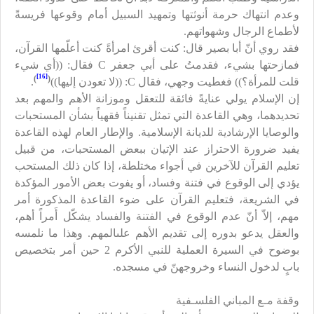
وعدم انتهاك حرمة أنوثتها وتمهيد السبيل أمام وقوعها فريسةً
لأطماع الرجال وشهواتهم.
فقد روي أنّ أبا بصير قال: كنت أقرئ امرأةً كنت أعلّمها القرآن،
فمازحتها بشيء، فقدمتُ على أبي جعفر
C
فقال: ((أي شيء
[16]
)
(
قلت للمرأة؟)) فغطيت وجهي، فقال
C
: ((لا تعودن إليها))
.
إن الإسلام يولي عنايةً فائقة للتعقل وموزانة الأهم والمهم بعد
تحديدهما، وهي القاعدة التي تمثل تقنيناً فقهياً بشأن المستحبات
والوصايا الإرشادية للديانة الإسلامية. والإطار العام لهذه القاعدة
يفيد ضرورة الاحتراز عند الإتيان ببعض المستحبات، من قبيل
تعليم القرآن للآخرين في أجواء مختلطة، إذا كان ذلك المستحب
يؤدي إلى الوقوع في فتنة وفساد، أو يفوت بعض الأمور المؤكدة
في الشريعة، فتعليم القرآن على ضوء القاعدة المذكورة أمر
مهم، إلاّ أنّ عدم الوقوع في الفتنة والفساد يشكّل أَمراً أهم،
والعقل يدعو بدوره إلى تقديم الأهم علىالمهم. وهذا ما نلمسه
بوضوح في السيرة العملية للنبي الأكرم
2
حين أمر بتخصيص
بابٍ لدخول النساء وخروجهنّ في مسجده.
وقفة مـع المباني الفلسـفية