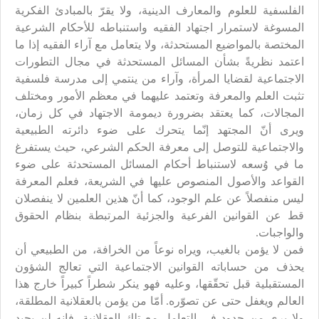
الفلسفية للعلوم والمعارف الدينية، ولا يقرّ بالمبادئ الفكرية
المسوغة لاستمرار اجتهاد الفقيه واستنباطه للأحكام الشرعية
المختصة بالمواضيع المستحدثة، ولا يتعامل مع آراء الفقيه إذا ما
اعتمد نظريةً بشأن المسائل المستحدثة في مجال التطورات
الاجتماعية لقضايا المرأة، وآراء من ينتمي إلى مدرسة فلسفية
تثبت العلم والمعرفة وتعتمد عليهما في معظم الأمور ومختلف
المجالات، كما يعتقد بضرورة ديمومة الاجتهاد في كل زمان،
ويرى أنّ المجتهد إنّما يتحرك على ضوء دائرته الطبيعية
والاجتماعية للتوصل إلى معرفة الحكم الشرعي، حيث يستفرغ
ما في وُسعه لاستنباط أحكام المسائل المستحدثة على ضوء
القواعد والأصول المنصوص عليها في الشريعة، فعلم المعرفة
ليس منفصلاً عن علم الوجود، كما أنّ هذين العلمين لا ينفصلان
قط عن القوانين الفرعية والجزئية المرتبطة بنظام الحقوق
والواجبات.
فمن لا يؤمن بالغيب، ويراه نوعاً من الخرافة، من الطبيعي أن
يحذف من حساباته القوانين الاجتماعية التي تعالج الشؤون
المستقبلية قبل تحقّقها، وعليه فهو ينكر شطراً كبيراً خارج هذا
العالم ويغفل حتى عن تصوّره. أمّا من يؤمن بالعقلانية المطلقة،
ولا يرى من حدود في التعامل مع تلك العقلانية، فإنه لن يحيد