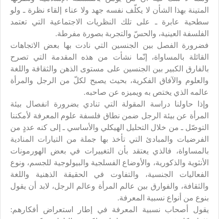
المتينة بهذا الشأن لا يكلّف نفسه جهد ولا عناء إلقاء نظرة ـ ولو
سطحية عابرة ـ على تلك النظريات الاجتماعية التي تعتمد
الفلسفة العينية، والحسّ والتجربة بصورة مفرطة.
فضرورة الفصل بين الجنسين التي نادت بها بعض الاتجاهات
القائلة بالمساواة، إنّما نشأت من هذه المقدمة التي تصرح
بالفارق الكبير بين الجنسين على مستوى الذهن والثقافة واللغة
والعلوم والآفاق الفكرية، بحيث يصبح لكلّ من الرجل والمرأة
عالمه الذي يختص به ويميزه عن صاحبه.
وإذا حاولنا دراسة المقولة التي تنادي بضرورة انفصال بيئة
المرأة عن بيئة الرجل ضمن نطاق فلسفة علوم المعرفة لأمكننا
التوصّل ـ من خلال التحليل الهيكلي والأساسي ـ إلى كنه عددٍ من
الفرضيات والمبادئ التي تأخذ بها جملة من التيارات المنادية
بالمساواة، فالذي يعتقد بأن التغييرات في بعض الهورمونات
الأنثوية والذكورية، والأوضاع الفسلجية والبيولوجية للجسم، ونوع
الفعاليات الجنسية، والتفاوت في الحقيقة الذهنية واللغة
والثقافة، والفوارق بين عالم المرأة وعالم الرجل، لابد أن يقول
بنوع من أنواع نسبية المعرفة.
يقول أصحاب نسبية المعرفة في إطار استعراض أفكارهم: