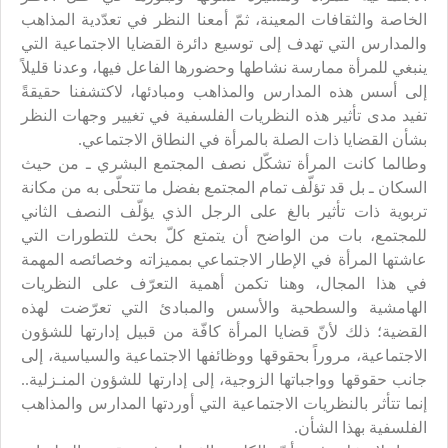
الخاصة والثقافات المعينة، ثمّ أمعنا النظر في تعدّدية المذاهب
والمدارس التي تهدف إلى توسيع دائرة القضايا الاجتماعية التي
ينبغي للمرأة ممارسة نشاطها وحضورها الفاعل فيها، وعدنا قليلاً
إلى أسس هذه المدارس والمذاهب ومبادئها، لاكتشفنا حقيقةً
تفيد مدى تأثير هذه النظريات الفلسفية في تغيير وجهات النظر
بشأن القضايا ذات الصلة بالمرأة في النطاق الاجتماعي.
وطالما كانت المرأة تشكّل نصف المجتمع البشري ـ من حيث
السكان ـ بل قد تؤلّف تمام المجتمع بفضل ما تتحلّى به من مكانة
تربوية ذات تأثير بالغ على الرجل الذي يؤلّف النصف الثاني
للمجتمع، بات من الواضح أن يتمتع كلّ بحث للتطورات التي
عاشتها المرأة في الإطار الاجتماعي بمميزاته وخصائصه المهمة
في هذا المجال، وهنا تكمن أهمية التعرّف على النظريات
الهامشية والسطحية والأسس والمبادئ التي تعرّضت لهذه
القضية؛ ذلك لأنّ قضايا المرأة كافّة من قبيل إدارتها للشؤون
الاجتماعية، مروراً بحقوقها ووظائفها الاجتماعية والسياسية، إلى
جانب حقوقها وواجباتها الزوجية، إلى إدارتها للشؤون المنـزلية..
إنما تتأثر بالنظريات الاجتماعية التي أوردتها المدارس والمذاهب
الفلسفية بهذا الشأن.