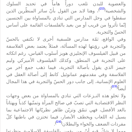
والعضوية للبدن تلعب دوراً هاماً في تحديد السلوك
[22]
)
(
والشخصية
، وهنا لابد من القول بأنّ سائر المنظّرين الذين
سقطوا في وحل المدارس التي تنادي بالمساواة بين الجنسين
إنّما تأثروا من قريب أو من بعيد بالفلسفات القائمة على أساس
الحسّ والتجربة.
وفي الواقع، ثمّة مدارس فلسفية أخرى لا تكتفي بالحسّ
والتجربة في رؤيتها لهذه المسألة، فمثلاً يعتمد بعض الفلاسفة
من قبيل الفيلسوف الإنجليزي هوبز أسلوب القياس، رغم اتكائه
على التجربة في المنطق. وكذلك الفيلسوف الأميركي وليم
جيمز الذي يقول بأصالة التجربة، فيما ذهب جمع آخر من
الفلاسفة وفي مقدمتهم عمانوئيل كانط إلى أصالة العقل في
العلوم الإنسانية، إلى جانب دور الحسّ والتجربة في هذا المجال
[23]
)
(
أيضاً
.
ولا تخلو هذه النـزعات التي تنادي بالمساواة من بعض وجهات
النظر الاقتصادية التي تصبّ في صالح المرأة وتمنّيها كذباً وبهتاناً
بالغد الأفضل، فهي تنمّق وتزيّن ظاهر نظريّاتها الاجتماعية بما
يسيل له اللعاب ويخطف الأبصار، فيما تختزن في باطنها كلّ
[24]
)
(
مفردات الضعف والخواء والبطلان
.
ومما لا شكّ فيه أنّ من يؤمن بالفلسفة الإسلامية ونظرتها