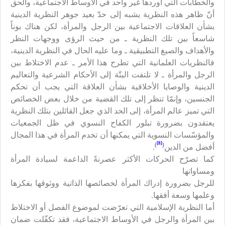
والخطابات التي أوردها غير واحد في الأوساط الاجتماعية، والحق
أنّ ظاهر هذه النظرية يشبه إلى حدّ بعيد جوهر النظرية الدينية
بشأن العلاقات الاجتماعية بين الرجل والمرأة، لكن هناك بوناً
شاسعاً بين تلك النظرية ـ من حيث الرؤى ووجهات النظر
والأهداف والصيغ التطبيقية ـ وما عليه الحال في النظرية الدينية،
فالنظريات العلمانية التي تطرح هذا الأمر ـ عدم الاختلاط بين
الرجل والمرأة ـ لا تلتفت البتّة إلى الأحكام الشرعية والتعاليم
الدينية والوصايا الأخلاقية بشأن العلاقة التي يجب أن تحكم
الجنسين، وإنمّا تنظر إلى تلك القضية من خلال بعض الخصائص
التي تميز عالم المرأة، إلى الحد الذي جعل القائلين بتلك النظرية
يعتقدون بضرورة تبلور الكفاح النسوي في ظل الجمعيات
والمؤسّسات النسوية التي يمكنها أن تخدم المرأة في هذا المجال
[8]
)
(
أفضل من الدين
.
كما تصرّح الحركات الأكثر عصرنةً الداعمة لسيادة المرأة
ومساواتها
للرجل بضرورة إدراك المرأة لخصائصها الذاتية ووثوقها بفكرها
وعلمها وسعة أفقها.
أما النظرية الإسلامية التي تعرّضت لموضوع الفصل أو الاختلاط
بين المرأة والرجل في الأوساط الاجتماعية، فقد تكفّلت ضمان