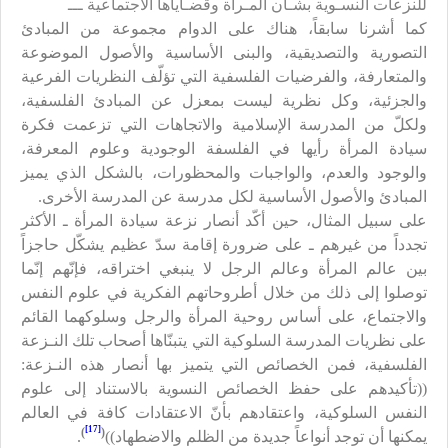
للنزعات النسـوية بشـأن المـرأة وقضـاياها الاجتماعية ـــ
كما أشرنا سابقاً، هناك على الدوام مجموعة من المبادئ
التصورية والتصديقية، والبنى الأساسية والأصول الموضوعة
والمتعارفة، والفرضيات الفلسفية التي تؤلّف النظريات الفرعية
والجزئية، وكل نظرية ليست بمعزل عن المبادئ الفلسفية،
ولكلّ من المدرسة الإسلامية والاتجاهات التي تزعمت فكرة
سيادة المرأة رأيها في الفلسفة الوجودية وعلوم المعرفة،
والوجود والعدم، والواجبات والمحظورات، بالشكل الذي يميز
المبادئ والأصول الأساسية لكل مدرسة عن المدرسة الأخرى.
على سبيل المثال، حين أكّد أنصار نزعة سيادة المرأة ـ الأكثر
تجدداً من غيرهم ـ على ضرورة إقامة سدّ عظيم يشكّل حاجزاً
بين عالم المرأة وعالم الرجل لا ينبغي اختراقه، فإنّهم إنّما
توصلوا إلى ذلك من خلال أطروحاتهم الفكرية في علوم النفس
والاجتماع، على أساس روحية المرأة والرجل وسلوكهما القائم
على نظريات المدرسة السلوكية التي يتبنّاها أصحاب تلك النـزعة
الفلسفية، فمن الخصائص التي يتميز بها أنصار هذه النـزعة:
((تأكيدهم على حفظ الخصائص النسوية بالاستناد إلى علوم
النفس السلوكية، واعتقادهم بأنّ الاعتقادات كافة في العالم
[17]
)
(
يمكنها أن توجد أنواعاً جديدة من الظلم والاضطهاد))
.