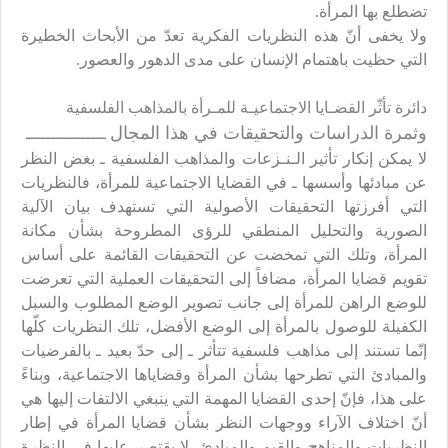
تضطلع بها المرأة.
ولا يخفى أنّ هذه النظريات الفكرية تعدّ من الأبحاث الخطيرة
التي حظيت باهتمام الإنسان على مدى الدهور والعصور.
دائرة تأثّر القضـايا الاجتماعيـة للمـرأة بالمذاهب الفلسفية
وثمرة الدراسات والتحقيقات في هذا المجال
ــــــــــــــــ
لا يمكن إنكار تأثير الـنـزعات والمذاهب الفلسفية ـ بغض النظر
عن مبادئها وأسسها ـ في القضايا الاجتماعية للمرأة، فالنظريات
التي أفرزتها التحقيقات الأصولية التي تستهدف بيان الآلية
الصورية والتحليل المنطقي للرؤى المطروحة بشأن مكانة
المرأة، وتلك التي تمخضت عن التحقيقات القائمة على أساس
تقويم قضايا المرأة، مضافاً إلى التحقيقات العملية التي تعرضت
للوضع الراهن للمرأة إلى جانب تصوير الوضع المطلوب والسبل
الكفيلة للوصول بالمرأة إلى الوضع الأفضل، تلك النظريات كلّها
إنّما تستند إلى مذاهب فلسفية تتأثر ـ إلى حدّ بعيد ـ بالفرضيات
والمبادئ التي تطرحها بشأن المرأة وقضاياها الاجتماعية، وبناءً
على هذا، فإنّ إحدى القضايا المهمة التي ينبغي الالتفات إليها هي
أنّ اختلاف الآراء ووجهات النظر بشأن قضايا المرأة في إطار
النظريات والمناهج والقيم والمبادئ، لا يقتصر عليها في النظرة