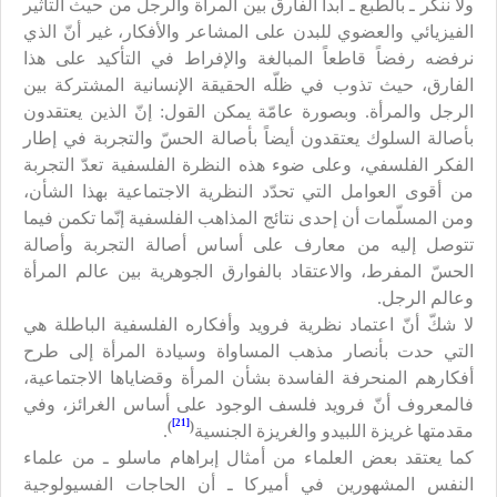
ولا ننكر ـ بالطبع ـ أبداً الفارق بين المرأة والرجل من حيث التأثير
الفيزيائي والعضوي للبدن على المشاعر والأفكار، غير أنّ الذي
نرفضه رفضاً قاطعاً المبالغة والإفراط في التأكيد على هذا
الفارق، حيث تذوب في ظلّه الحقيقة الإنسانية المشتركة بين
الرجل والمرأة. وبصورة عامّة يمكن القول: إنّ الذين يعتقدون
بأصالة السلوك يعتقدون أيضاً بأصالة الحسّ والتجربة في إطار
الفكر الفلسفي، وعلى ضوء هذه النظرة الفلسفية تعدّ التجربة
من أقوى العوامل التي تحدّد النظرية الاجتماعية بهذا الشأن،
ومن المسلّمات أن إحدى نتائج المذاهب الفلسفية إنّما تكمن فيما
تتوصل إليه من معارف على أساس أصالة التجربة وأصالة
الحسّ المفرط، والاعتقاد بالفوارق الجوهرية بين عالم المرأة
وعالم الرجل.
لا شكّ أنّ اعتماد نظرية فرويد وأفكاره الفلسفية الباطلة هي
التي حدت بأنصار مذهب المساواة وسيادة المرأة إلى طرح
أفكارهم المنحرفة الفاسدة بشأن المرأة وقضاياها الاجتماعية،
فالمعروف أنّ فرويد فلسف الوجود على أساس الغرائز، وفي
[21]
)
(
مقدمتها غريزة اللبيدو والغريزة الجنسية
.
كما يعتقد بعض العلماء من أمثال إبراهام ماسلو ـ من علماء
النفس المشهورين في أميركا ـ أن الحاجات الفسيولوجية