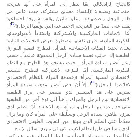
كالجناح الراديكالي إنمّا ينظر إلى المرأة على أنها شريحة
اجتماعية ويضيف: ((للنساء مصالح مشتركة، حيث عانين من
ظلم الرجل واضطهاده، وعليه فانهنّ يؤلفن شريحة اجتماعية
[2]
)
(
تقف على الضدّ من الشريحة الاجتماعية التي يؤلّفها الرجل))
.
أَمّا الاتجاهات الماركسية والاشتراكية واستناداً لأيديولوجياتها
الفكرية المادية، فترى نفسها مضطرةً لعرض التحليلات الثنائية
بشأن تحديد المكانة الاجتماعية للمرأة، فتطرح قضية الفوارق
الطبقية إلى جانب قضية سيادة الرجل الممقوتة عالمياً ـ حسب
زعم أنصار سيادة المرأة ـ حيث ينسجم هذا الطرح مع النظم
الفكرية الماركسية. أَمّا النـزعة الاشتراكية فتطرح التفسير
الاقتصادي لقضية المرأة: ((فعلاقة المرأة بالنظام الاقتصادي
[3]
)
(
كعلاقتها بالرجل))
. إلاّ أنّ بعض أنصار مذهب سيادة المرأة
يعترض على هذا التفسير الذي يقتصر على إبراز الطبقية
الاقتصادية بين الرجل والمرأة، ذاهباً إلى نوع آخر من الطبقية
على حد زعمه بين الرجل والمرأة، وهو الاعتقاد بأنّ الظلم الذي
تفرزه ظاهرة سيادة الرجل وتسلّطه على المرأة كان وما يزال
مقدّماً على الظلم الذي ينبثق من التفاوت الطبقي الاقتصادي
الذي ينشأ في ظل النظام الاشتراكي في توزيع وسائل الإنتاج.
أمّا أصحاب نزعة سيادة المرأة من التيار الليبرالي فهم يشتركون