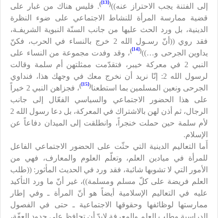
[13]
)
(
إلى الفتنة يجب الاحتراز عنه))
. فليس هناك من غبار على
قضية ممارسة المرأة للنشاط الاجتماعي على ضوء النظرة
الدينية، بل ورد الحث عليها من جانب السنّة النبوية الشريفـة،
فقد روي ((أنّ رسـول الله
2
خرج بالنساء في الحرب، فكنّ
[14]
)
(
يداوين الجرحى و…))
، وقد وفدت مجموعة من النساء على
النبي
2
في معركة خيبر، فتقدّمت ممثلتهن أم سلمة وقالت
لرسول الله
2
: إنّا نريد أن نخرج معك في وجهك هذا، فنداوي
[15]
)
(
الجرحى ونعين المسلمين بما استطعنا
، فجزاهن النبي
2
خيراً
على هذا الحضور الاجتماعي والسياسي الفعّال إلى جانب
الرجال، ثم أذن لهن بالاشتراك في المعركة، بل دعا رسول الله
2
لأم سلمة حين حملت خنجراً، وانطلقت إلى الميدان دفاعاً عن
الإسلام.
أَما التعاليم الدينية التي حثّت على الحضور الاجتماعي الفاعل
للمرأة في ميادين العلم، وتعلّم العلوم والمعارف، فهي من
الأمور التي لا تشوبها شائبة، فقد ورد في الحديث المأثور: ((طلب
العلم فريضة على كلّ مسلم ومسلمة))، غير أنّ ما ورد التأكيد
عليه في التعاليم الإسلامية أيضاً هو أنّ المرأة ـ وفي إطار
ممارستها لوظائفها وحقوقها الاجتماعية ـ حتى في الفصول
الدراسية وطلب العلم والمعرفة لابدّ أن تحافظ على حدود العفّة،