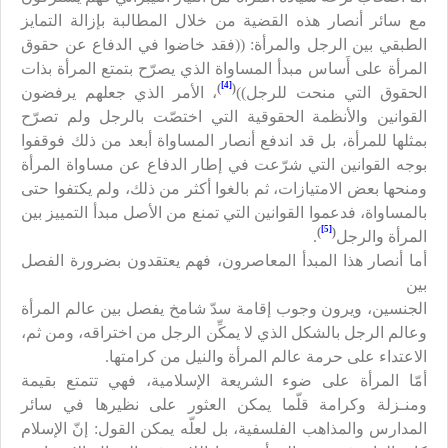
مع سائر أنصار هذه القضية من خلال المطالبة بإزالة التمايز
الطبقي بين الرجل والمرأة: ((فقد خاضوا في الدفاع عن حقوق
المرأة على أَساس مبدأ المساواة الذي يصرّح بتمتع المرأة بذات
[4]
)
(
الحقوق التي منحت للرجل))
، الأمر الذي جعلهم يرفضون
القوانين والأنظمة الحقوقية التي اختصّت بالرجل ولم تصرّح
بمثلها للمرأة، بل قد اندفع أنصار المساواة أبعد من ذلك فوقفوا
بوجه القوانين التي شرّعت في إطار الدفاع عن مساواة المرأة
ومنحها بعض الامتيازات، ثم بالغوا أكثر من ذلك، ولم يكتفوا حتى
بالمساواة، فدعموا القوانين التي تمنع من الأصل مبدأ التمييز بين
[5]
)
(
المرأة والرجل
.
أما أنصار هذا المبدأ المعاصرون، فهم يعتقدون بضرورة الفصل
بين
الجنسين، ويرون وجوب إقامة سدّ شامخ يفصل بين عالم المرأة
وعالم الرجل بالشكل الذي لا يمكِّن الرجل من اختراقه، ومن ثم،
الاعتداء على حرمة عالم المرأة والنيل من كرامتها.
أمّا المرأة على ضوء الشريعة الإسلامية، فهي تتمتع بقيمة
ومنـزلة وكرامة قلّما يمكن العثور على نظيرها في سائر
المدارس والمذاهب الفلسفية، بل لعلّه يمكن القول: إنّ الإسلام