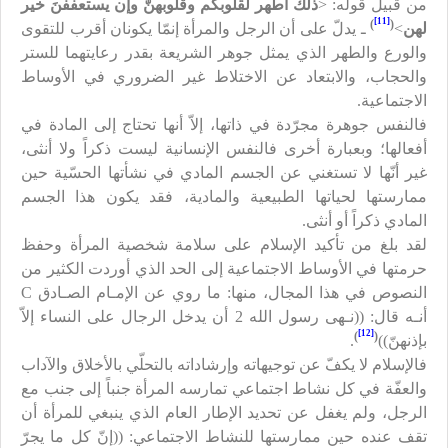
من قبيل قوله:
>
ذلك أطهر لقلوبكم وقلوبهنّ وإن يستعففنَ خير
[11]
)
(
لهن
<
ـ يدلّ على أن الرجل والمرأة إنمّا يكونان أقرب للتقوى
والورع والطهر الذي يمثل جوهر الشريعة بقدر رعايتهما للستر
والحجاب، والابتعاد عن الاختلاط غير الضروري في الأوساط
الاجتماعية.
فالنفس جوهرة مجرّدة في ذاتها، إلاّ أنها تحتاج إلى المادة في
أفعالها؛ وبعبارة أخرى فالنفس الإنسانية ليست ذكراً ولا أنثى،
غير أنّها لا تستغني عن الجسم المادي في نشأتها الحسّية حين
ممارستها لحياتها الطبيعية والمادية، فقد يكون هذا الجسم
المادي ذكراً أو أنثى.
لقد بلغ من تأكيد الإسلام على سلامة شخصية المرأة وحفظ
حرمتها في الأوساط الاجتماعية إلى الحد الذي أوردت الكثير من
النصوص في هذا المجال، منها: ما روي عن الإمـام الصـادق
C
أنـه قال: ((نـهى رسول الله
2
أن يدخل الرجال على النساء إلاّ
[12]
)
(
بإذنهنّ))
.
فالإسلام لا يكفّ عن توجيهاته وإرشاداته بالتحلّي بالأخلاق والآداب
والعفّة في كل نشاط اجتماعي تمارسه المرأة جنباً إلى جنب مع
الرجل، ولم يغفل عن تحديد الإطار العام الذي ينبغي للمرأة أن
تقف عنده حين ممارستها للنشاط الاجتماعي: ((إنّ كل ما يجرّ