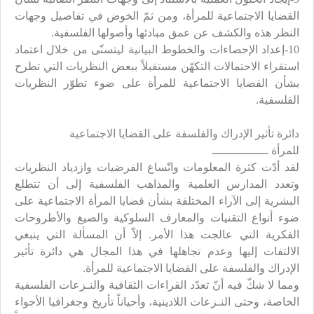
القضايا الاجتماعية للمرأة، ومن ثمّ الخوض في تفاصيل وجهات
النظر هذه والكشف عن عمق مبادئها وأصولها الفلسفية.
10-إعداد الإحصاءات والخطوط البيانية ليتسنّى من خلال اعتماد
استقراء الاحتمالات التكهّن مستقبلاً ببعض النظريات التي تطرح
بشأن القضايا الاجتماعية للمرأة على ضوء تطوّر النظريات
الفلسفية.
دائرة تأثير الإدراك والفلسفة على القضايا الاجتماعية
للمرأة ــــــــــــــــ
لقد أدّت كثرة المعلومات واتّساع الفرضيات وازدياد النظريات
وتعدد المدارس العلمية والمذاهب الفلسفية إلى أن تتطلع
البشرية إلى الآراء المختلفة بشأن قضايا المرأة الاجتماعية على
ضوء أنواع التقنيات والمعارف السلوكية والصيغ والأطروحات
الفكرية التي عالجت هذا الأمر. إلاّ أن المسألة التي ينبغي
الالتفات إليها وعدم تجاهلها في هذا المجال هي دائرة تأثير
الإدراك والفلسفة على القضايا الاجتماعية للمرأة.
ومما لا شكّ فيه أنّ تعدّد القراءات الثقافية والنـزعات الفلسفية
الخاصة، وحتى النـزعات اللادينية، وأحياناً تأريخ وجغرافيا الأجواء