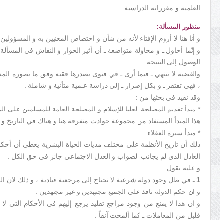
العلمية و مقرراته الدراسية .
منظور المسألة:
و أنا هنا لا أروم الإفتاء لأنه من شأن و اختصاص المعنيين به و المسؤولين 
و إنّما أحاول ـ و محاولة متواضعة ـ أن أثير الحوار و النقاش في المسألة
الوصول إلى النتيجة .
والقضية لا تنتهي ـ فيما أرى ـ في فتوى يصدرها فقيه وفق ما يصوره الم
، فهي تفتقر ـ و بكل إصرار ـ إلى دراسة علمية متأنية و شاملة .
وقد نفيد في بحثها من :
* مبدأ تقديم المصلحة العليا للإسلام و المصلحة العامة للمسلمين على ال
هذا المبدأ المستفاد من مجموعة حوادث متفرقة هنا و هناك في التاريخ و ال
* مبدأ سيرة العقلاء .
ذلك أن تاريخ الأنظمة على مختلف مديات الحياة البشرية يعطي أن أحكام
العادل الذي لم يجانب الصواب و العدل الاجتماعي جائز في حق الكل .
و عليه نقول :
1 ـ
في ظل وجود دولة شرعية لا نحتاج إلى مرجعية قيادية ، و ذلك لان الدو
و ان حكم الدولة نافذ على الجميع مجتهدين و غير مجتهدين .
و ان هذا لا يمنع من وجود مراجع تقليد يرجع إليهم في الأحكام التي لا ت
قليل من المعاملات ـ كما ألمحت آنفاً .