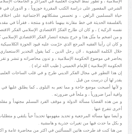
الإسلامية ، و تطور نمط البحوث العلمية في المراكز و الجامعات الإسلامي
الشرعي المقصور على دراسة الكتب المقررة حوزوياً ، و الدوران في فل
حياة المسلمين الراهن ، و تحسس مشكلاتهم الاجتماعية على اختلاف أ
بالفلسفة الحديثة في خط مقارنة بينهما ناقدة و منتجة ، فقرأنا في مقد
نفسه الزكية ) ، و كان ان طارح الفكرُ الاقتصادي الإسلامي الفكر الاقتص
و من اضخم ما مثّل هذا و خرج بنتيجة انتصار الفكر الاقتصادي الإسلامي كت
و كان ان رأينا الفقيه المرجع الذي حرّمت عليه قيود الحوزة الكلاسيك
خلال الكلمة الشفوية ، لان رجل الدين ـ كما يقول التخدير الاستعماري ـ 
يحاضر في موضوع الحكومة الإسلامية ، و تدون محاضراته و تنشر و تقرأ و ي
الحكومة الإسلامية ) للإمام الخميني ( طيب الله ثراه ) .
إن هذا التطور في مجال الفكر الديني طرح و في قلب الساحات العلمية
يقدر لها أن درست من قبل .
و لأنها أصبحت موضع حاجة و مما تعم به البلوى ـ كما يطلق عليها في ل
وافية أمرا ضرورياً ، و ملحاً في ضرورته .
و من هذه القضايا مسألة الدولة و موقف الفرد المسلم مجتهداً و مقلد
أخرى تتفرع عنها .
و أيضا منها مسألة المرجعية و تحديد مفهومها تحديداً حياً يلتقي و متطل
و بكل ما حدث فيها من تغيرات جذرية و هامشية .
من هنا كنت قد طرحت هاتين المسألتين في اكثر من محاضرة عامة و اكثر