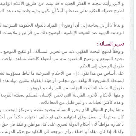
و لأني رأيت مجلة « الفكر الجديد » قد تبنت عن طريق الأقلام الواعية 
اطرح حصيلة الفكرة على صفحاتها آملاً أن تكون بداية جادة لبحث هذا ال
.
و بدءاً لا أراني بحاجة إلى أن أوضح أن المراد بالدولة الحكومة الشرعية 
الزعامة الدينية عند الشيعة الإمامية ، لوضوح ذلك من قرائن و ملابسات ا
تحرير المسألة :
و وفقاً لمنهج البحث الفقهي لابد من تحرير المسألة ، أو تنقيح الموضع ـ 
تحديد الموضع و توضيح المقصود منه من أضواء كاشفة تساعد الباحث
طريق الوصول إلى الحكم .
على أساس من هذا نقول : إن من الأحكام الشرعية ما تناط مسؤولية تشريع
السلطة التشريعية المؤلفة من مجلس أو هيئة الفقهاء بتقنين مواد هذه ال
طريق السلطة التنفيذية المؤلفة من الوزارات و فروعها .
و منها الأحكام الأخرى الفردية التي تخص الإنسان المسلم بصفته الفردية ل
و هذه كأكثر العبادات ، و غير قليل من المعاملات .
و هنا يطرح السؤال الذي يحرر المسألة بتحديد نقطة و مرتكز البحث ، و
كان مجتهداً أن يعمل وفق اجتهاده حتى لو خالف اجتهاده حكماً من أحكام
باعتباره مواطناً لان أحكام الدولة تسري على كل مواطن و تنفذ في حق جم
وكذلك إذا كان مقلداً و اختلف رأي مرجعه في التقليد مع حكم الدولة ، 