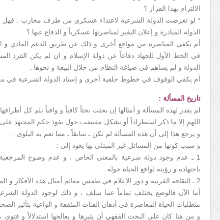
الالتزام بهذا القرار ؟
* لو تعرضت الدولة الشرعية لاعتداء عسكري من طرف محارب . فهل ي
الدولة المبادرة و إعلان النفير لمناصرتها عسكرياً و الدفاع عنها ؟
أم يكفي المناصرة من مواقع أخرى و ذلك عن طريق الدعم المادي و الإ
في الخط الأول للجهاد دفاعاً عن دولة الإسلام و ان لم يكن الفرد الم
الدولة و لم يساهم في صياغة النظام من خلال البيعة و نحوها .
أم يكفي الوقوف في خطوط خلفية أخرى و إسناد الدولة الشرعية في معرك
تاريخ المسألة :
لم يقدر لهذه المسألة و أمثالها إن بحثت بحثاً كافياً و وافياً يلم كل أطراف
اللهم إلا ما ذكر استطراداً أو بشكل مقتضب حول نفوذ حكم المجتهد على 
و يرجع هذا إلى أن هذه المسألة لم تكن ـ سابقاً ـ مما تعم به البلوى .
و سبب كونها من المسائل غير المبتلى بها يعود إلى :
1 ـ عدم وجود دولة شرعية بالمعنى الخاص ، و عدم وضوح المرجعية
باجتهاده و رؤيته لواقع الحياة حوله .
2 ـ الثقافة الغربية و دور الإعلام في طمس معالم أمثال هذه الأفكار و المفاهيم في ذهنيات أبناء المسلمين .
أما الآن فالوضع يختلف تماماً عما سلف ، و ذلك لوجود الدولة الشرع
متطلبات الحياة المعاصرة في أذهان الفئات المثقفة و الواعية بتأثير الصحو
و من هنا كان على البحث الفقهي أن يثيرها و يعالجها استدلالاً و فتو