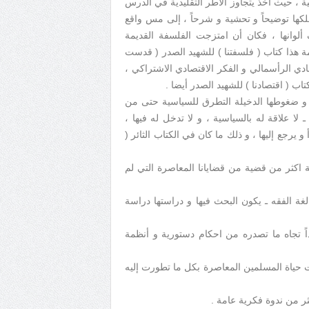
ة ، حيث اخذ يتجاوز الأطر التقليدية في الدرس
كها توضيحاً و تحشية و شرحاً ، إلى مس واقع
لوانها ، فكان أن امتزجت الفلسفة القديمة
مة هذا كتاب ( فلسفتنا ) للشهيد الصدر ( قدست
ادي الرأسمالي و الفكر الاقتصادي الاشتراكي ،
اب ( اقتصادنا ) للشهيد الصدر أيضا .
ية و ضغوطها الدخيلة التطرق للسياسية حتى من
لا علاقة له بالسياسية ، و لا تدخل له فيها ،
رجع إليها ، و ذلك ما كان في الكتاب الثائر (
 اكثر من قضية من قضايانا المعاصرة التي لم
غة الفقه ـ يكون البحث فيها و دراستها دراسة
اً تجاه ما تصدره من احكام دستورية و أنظمة
بات حياة المسلمين المعاصرة بكل ما تطورت إليه
 من ندوة فكرية عامة .