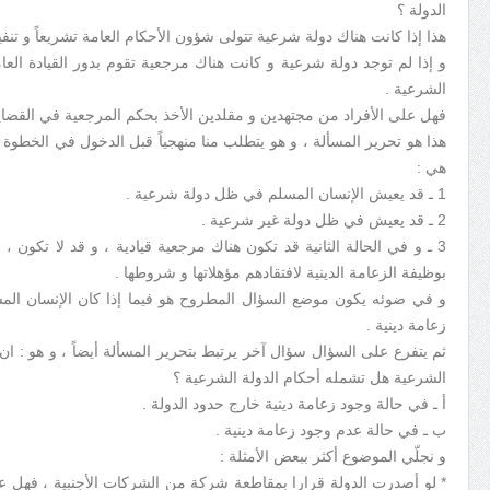
الدولة ؟
هذا إذا كانت هناك دولة شرعية تتولى شؤون الأحكام العامة تشريعاً و تنفيذا
و إذا لم توجد دولة شرعية و كانت هناك مرجعية تقوم بدور القيادة العامة
الشرعية .
فهل على الأفراد من مجتهدين و مقلدين الأخذ بحكم المرجعية في القضايا 
هذا هو تحرير المسألة ، و هو يتطلب منا منهجياً قبل الدخول في الخطوة 
هي :
1 ـ قد يعيش الإنسان المسلم في ظل دولة شرعية .
2 ـ قد يعيش في ظل دولة غير شرعية .
3 ـ و في الحالة الثانية قد تكون هناك مرجعية قيادية ، و قد لا تكون 
بوظيفة الزعامة الدينية لافتقادهم مؤهلاتها و شروطها .
و في ضوئه يكون موضع السؤال المطروح هو فيما إذا كان الإنسان ا
زعامة دينية .
ثم يتفرع على السؤال سؤال آخر يرتبط بتحرير المسألة أيضاً ، و هو : ا
الشرعية هل تشمله أحكام الدولة الشرعية ؟
أ ـ في حالة وجود زعامة دينية خارج حدود الدولة .
ب ـ في حالة عدم وجود زعامة دينية .
و نجلّي الموضوع أكثر ببعض الأمثلة :
* لو أصدرت الدولة قرارا بمقاطعة شركة من الشركات الأجنبية ، فهل ع