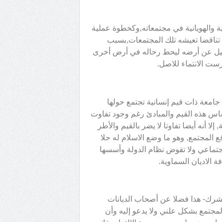
ية والهويانية في مجتمعاته,وكخطوة عملية
كي تناقضا تعيشه تلك المجتمعات,بسبب
حيل عن أرضه ليحط رحاله في أرض أخرى
ست الانتماء للاصل.
 جامعة ذات قيم إنسانية تجتمع حولها
أساس هذه القيم والمبادئ رغم وجود تفاوت
ا أنه أيضا تفاوتا لا يضر بالقيم والأطر
ع المجتمع, وهو ما وضع الاسلام له حلا
لاجتماعي ولا تقوض نظام الدولة وأسسها
 الاديان السماوية.
شرك- هذا فضلا عن أصحاب الديانات
لمجتمع بشكل علني ولا يدعو إليه وأن