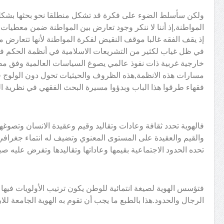
ولكن سأسلط الضوء على فكرة قد تشكل منطلقا نحو بحثها بشكل
المواطنة,إذ أننا لا ننكر وجود تعارض بين المواطنة ضمن معطيات 
إذ يقف الفقه غالبا موقف النقيض لفكرة المواطنة لأنها تتعارض م
في ظل غياب لكثير من التشريعات الاسلامية في أنظمة الحكم في
خارجية غربية ذات نفوذ عالمي يصوغ السياسات العالمية وفق مص
مسارات هذه الانظمة,هذه الظروف والحيثيات تحول دون الولوج في 
فقهاء طرقوا هذا الباب وبدؤوا مسيرة البحث الفقهي في نظرية ال
فالهوية تحدد ثقافة وعادات وتقاليد وقيم وعقيدة الانسان وتصوغه
والقيم والعقيدة على المستوى المعنوي وتضيف له انتماء جغرافي 
تحده الحدود الاجتماعية بقيمها وعاداتها وتقاليدها وتفرض عليه صب
فتؤسس الهوية لصيغة انتمائية للوطن يكون ترتيب الأولويات فيها 
الرجال والحدود.هذا بالطبع ما يجب أن تقوم به الهوية الجامعة للابع