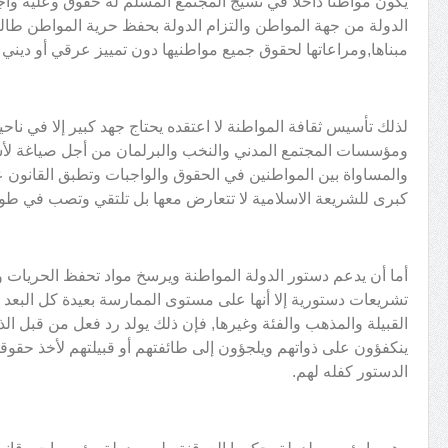
يكون مواطنا داخلا في نسيج المجتمع المسلم له حقوق وعليه واجب
الدولة من جهة المواطن والتزام الدولة بحفظ حرية المواطن طالم
مبناها,ومراعاتها لحقوق جميع مواطنيها دون تمييز عرقي أو ديني أ
لذلك تأسيس ثقافة المواطنة لا اعتقده يحتاج جهد كبير إلا في ناح
ومؤسسات المجتمع المدني والنخب والبرلمان من أجل صياغة لأس
والمساواة بين المواطنين في الحقوق والواجبات وتطبق القانون
كبرى للشريعة الاسلامية لا تتعارض معها بل تلتقي وتصب في طول
أما أن يدعم دستور الدولة المواطنة ويرسخ مواد تحفظ الحريات و
تشريعات دستورية إلا أنها على مستوى الممارسة بعيدة كل البع
القبيلة والمذهب والفئة وغيرها, فإن ذلك يولد رد فعل من قبل ال
ينكفؤون على ذواتهم ويلجؤون إلى طائفتهم أو قبيلتهم لأخذ حقو
الدستور كفله لهم.