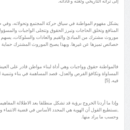
إلى ثراته التاريخي ولغته وعاداته.
يشكل مفهوم المواطنة في سياق حركة المجتمع وتحولاته، وفي صل
المنافع وتخلق الحاجات وتبرز الحقوق وتتجلى الواجبات والمسؤول
موروث مشترك من المبادئ والقيم والعادات والسلوكات، يسهم
خصائص تميزها عن غيرها. وبهذا يصبح الموروث المشترك حماية و
فالمواطنة حقوق وواجبات وهي أداة لبناء مواطن قادر على الع
المساواة وتكافؤ الفرص والعدل، قصد المساهمة في بناء وتنمية
فيه. [5]
وإذا ما أردنا الخروج برؤية قد تشكل منطلقا بعد الاطلالة المفاهيم
,نستطيع القول أن الهوية هي المحدد الأساس في قضية الانتماء و
وحسب ما يراد منها.