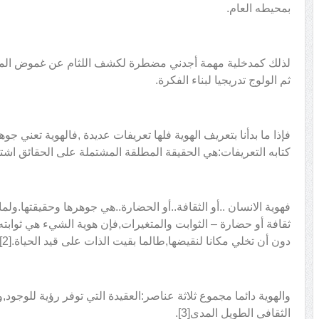
بمحيطه العام.
لذلك كمدخلية مهمة أجدني مضطرة لكشف اللثام عن غموض المص
ثم الولوج تدريجيا لبناء الفكرة.
فإذا ما بدأنا بتعريف الهوية فلها تعريفات عديدة ,فالهوية تعني ج
كتابه التعريفات:هي الحقيقة المطلقة المشتملة على الحقائق اشتم
فهوية الانسان ..أو الثقافة..أو الحضارة..هي جوهرها وحقيقتها.ولم
ثقافة أو حضارة – الثوابت والمتغيرات,فإن هوية الشيء هي ثوابته ا
دون أن تخلي مكانا لنقيضها,طالما بقيت الذات على قيد الحياة.[2]
والهوية دائما مجموع ثلاثة عناصر:العقيدة التي توفر رؤية للوجود,
الثقافي الطويل المدى[3].