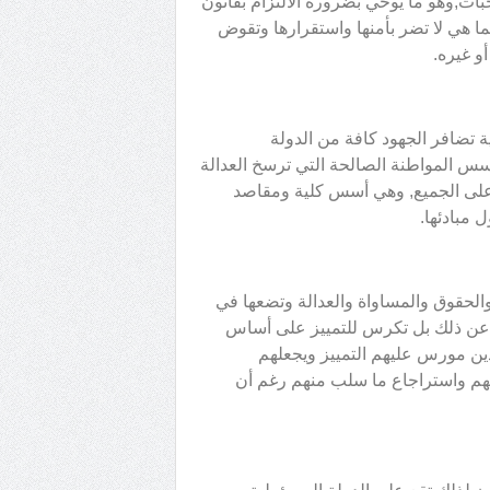
ات,وهو ما يوحي بضرورة الالتزام بقانون
ا هي لا تضر بأمنها واستقرارها وتقوض
و غيره.
ية تضافر الجهود كافة من الدولة
س المواطنة الصالحة التي ترسخ العدالة
 على الجميع, وهي أسس كلية ومقاصد
 مبادئها.
الحقوق والمساواة والعدالة وتضعها في
د عن ذلك بل تكرس للتمييز على أساس
ذين مورس عليهم التمييز ويجعلهم
قهم واستراجاع ما سلب منهم رغم أن