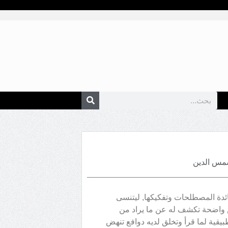
 شمس الدين
ائدة المصطلحات وتفكيكها, ليتنسى
س واضحة تكشف له عن ما يراد من
قية لما قرأ وتخلق لديه دوافع تنهض