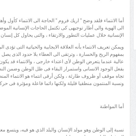
أما الانتماء فلقد وضح ” اريك فروم ” الحاجة الى الانتماء كأول وأه
الى الهوية والى أطار توجيهى كى تكتمل الحاجات الإنسانية الم
الإنسانية خلال عمليات التطور والارتقاء ، والتى يحاول كل إنسان
ويمكن تعريف الانتماء بأنه العلاقة الايجابية والحياتية التى تؤدى ا
بمفهوم الربح والخسارة ، وترتقى الى العطاء بلا حدود الذى يصل ا
عالية عندما يتعرض الوطن لأى اعتداء خارجى ، والانتماء قد يك
بفعل الوجود الانسانى واستمرار البقاء فى ظل الوطن وضمن النظا
تجاه موقف أو ظروف طارئة ، ولكن أرقى انتماء هو الانتماء المنط
ونسبة المنتمون منطقيا قليلة ولكنها دائما فاعلة ومؤثرة فى حركة ا
أما المواطنة
نسبة إلى الوطن وهو مولد الإنسان والبلد الذي هو فيه، ويتسع معنى 