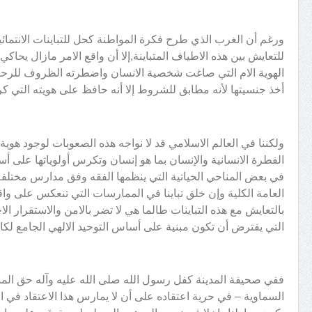
ورغم أن الغرب الذي طرح فكرة المواطنة كحل للتباينات الانتمائ
للتعايش بين هذه الاطياف المتباينة,إلا أن واقع الامر مازال يحا
الهوية الام التي صاغت شخصية الانسان واضطرته الظروف للر
أخذ جنسيتها لأنه مطابق للشروط إلا أنه حافظ على هويته التي كر
ولكننا في العالم الاسلامي قد لا نواجه هذه الصعوبات لوجود هوية
الفطرة الانسانية والإنسان بما هو إنسان وتكرس أولوياتها على 
في بعض المناحي الحياتية التي ينظمها الفقه وفق مدارس مختلفة, إل
العامة الكلية وإن خلق تباينا في الممارسات التي تنعكس على واق
بالتعايش مع هذه التباينات طالما هي لا تضر بالامن والاستقرار ا
التي يفترض أن تكون مبنية على أساس التوحيد الالهي الجامع لكافة
ففي صحيفة المدينة كفل رسول الله صلى الله عليه وآله حق الم
السماوية – في حرية اعتقاده على أن لا يمارس هذا الاعتقاد في ا