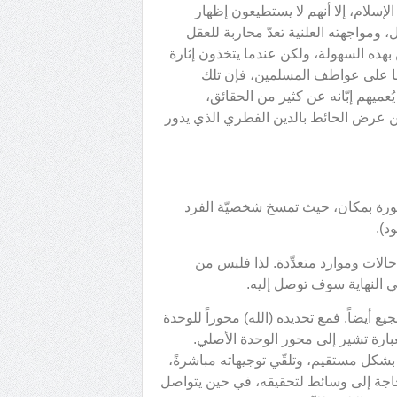
لإسلام، إلا أنهم لا يستطيعون إظهار
 ومواجهته العلنية تعدّ محاربة للعقل
ن بهذه السهولة، ولكن عندما يتخذون إثارة
ا على عواطف المسلمين، فإن تلك
يُعميهم إبّانه عن كثير من الحقائق،
ربين عرض الحائط بالدين الفطري الذي يدور
لخطورة بمكان، حيث تمسخ شخصيّة الفرد
د).
حالات وموارد متعدِّدة. لذا فليس من
في النهاية سوف توصل إليه.
 أيضاً. فمع تحديده (الله) محوراً للوحدة
عبارة تشير إلى محور الوحدة الأصلي.
بشكل مستقيم، وتلقّي توجيهاته مباشرةً،
 بحاجة إلى وسائط لتحقيقه، في حين يتواصل