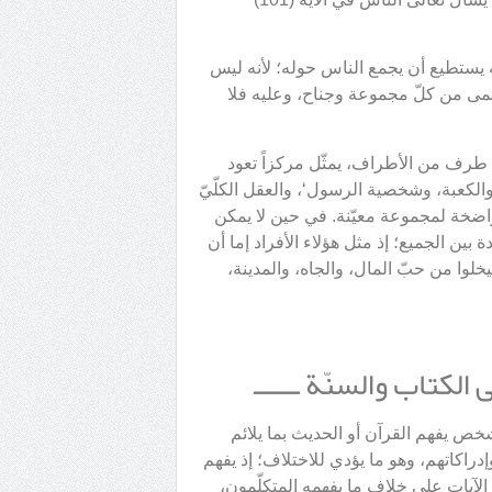
ه يستطيع أن يجمع الناس حوله؛ لأنه ليس
أسمى من كلّ مجموعة وجناح، وعليه فلا
يّ طرف من الأطراف، يمثّل مركزاً تعود
والكعبة، وشخصية الرسول‘، والعقل الكلّيّ
 راضخة لمجموعة معيّنة. في حين لا يمكن
ة بين الجميع؛ إذ مثل هؤلاء الأفراد إما أن
ليخلوا من حبّ المال، والجاه، والمدينة،
لكتاب والسنّة ــــــ
شخص يفهم القرآن أو الحديث بما يلائم
دراكاتهم، وهو ما يؤدي للاختلاف؛ إذ يفهم
 الآيات على خلاف ما يفهمه المتكلّمون،