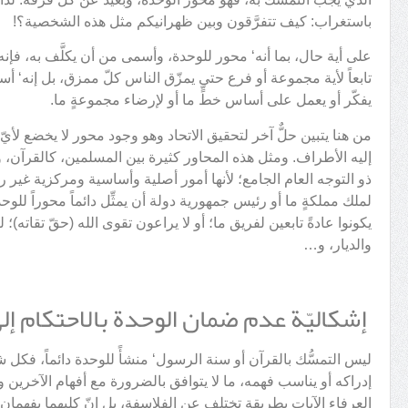
باستغراب: كيف تتفرَّقون وبين ظهرانيكم مثل هذه الشخصية؟!
على أية حال، بما أنه‘ محور للوحدة، وأسمى من أن يكلَّف به، فإن
تابعاً لأية مجموعة أو فرع حتى يمزّق الناس كلّ ممزق، بل إنه‘ 
يفكّر أو يعمل على أساس خطٍّ ما أو لإرضاء مجموعةٍ ما.
من هنا يتبين حلٌّ آخر لتحقيق الاتحاد وهو وجود محور لا يخضع لأ
إليه الأطراف. ومثل هذه المحاور كثيرة بين المسلمين، كالقرآن، 
ذو التوجه العام الجامع؛ لأنها أمور أصلية وأساسية ومركزية غير
لملك مملكةٍ ما أو رئيس جمهورية دولة أن يمثِّل دائماً محوراً للوحد
يكونوا عادةً تابعين لفريق ما؛ أو لا يراعون تقوى الله (حقّ تقاته)؛ 
والديار، و…
إشكاليّة عدم ضمان الوحدة بالاحتكام إلى ا
ليس التمسُّك بالقرآن أو سنة الرسول‘ منشأً للوحدة دائماً، فكل 
إدراكه أو يناسب فهمه، ما لا يتوافق بالضرورة مع أفهام الآخرين وإ
العرفاء الآيات بطريقة تختلف عن الفلاسفة، بل إنّ كليهما يفهمان