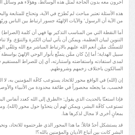
آخرون معه بدون الحاجة لمثل هذه الوسائط، وهؤلاء هم وسائل الف
هذه الأسئلة تعتبر مباحث لم تُطرَح في الآية، وتحتاج للمتابعة والبحث
من الآية أن الرسول‘ والآيات الإلهيّة جسور ارتباط بين الناس وربّه
أما النقطة التي من المناسب التذكير بها فهي أن كلمة (الصراط) في 
التنوين لبيان العظمة، ويمكن أن يأتي لبيان الكثرة والتنوّع. ولا تن
للتمسُّك ممَّن أنعم الله عليهم بالارتباط المباشر مع الله وتلقّي 
سبيل الهداية؛ أما إنْ كان ممَّن يتمتَّع بأنوار الوحي الإلهيّ بواس
لمدى استفادته واستفاضته واستنارته، أي إن للصراط المستقيم في
السالكون باختلاف زخمهم وشروطهم.
إن (الله) في الواقع محور للاتحاد يستوعب كافّة المؤمنين به، لا ال
فحسب، ما يجعله محصوراً في طائفة محدودة من الأنبياء والأوصيا
فإذا استعنّا بالحديث الذي يقول: «الطرق إلى الله كعدد أنفاس ال
تستوعب كافّة البشر، ويمكن لهم أن يتحدّوا حول محور (الله). ومن 
بمعانٍ أخرى لا مجال لذكرها هنا.
قد يستشكل أحدٌ قائلاً: ما هذا المحور الذي طرحتموه للاتحاد، ون
البشر كانت بين أتباع الأديان والمؤمنين بالله؟!