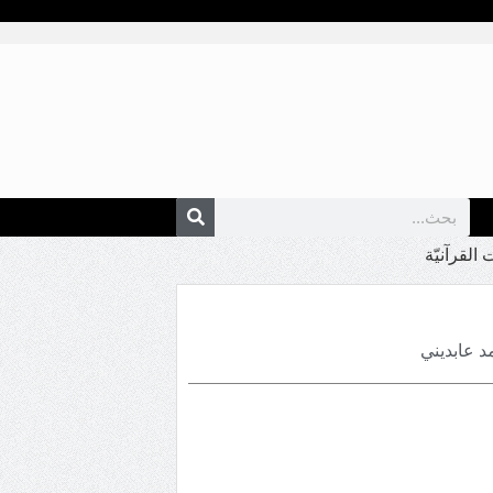
القرآنيّة
د عابديني