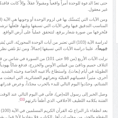
حتى تعدّ الدعوة للوحدة أمراً واقعياً ومقبولاً عقلاً، وإلاّ كانت فاقد
غير معقول.
المناسب التدقيق فيها وفي الآيات التي تسبقها وتليها، فلعلّها ترش
فتُخرِجَها من صورة شعار يرفع، لتتحقق عملياً على أرض الواقع.
لدراسة الآية (103) التي تعتبر من آيات الوحدة المحوريّة، التي يُشعّ فيها قوله تعالى: ﴿
جَمِيعاً
﴾، علينا دراسة الآيات التي تسبقها إجمالاً، ومن ثمّ نلقي نظرة 
نزلت الآيات الأربع (من 98 حتى 101) من 
ائتلاف حميم ودافئ بين قبيلتي الأوس والخزرج، فدفع شابّاً يهودياً
الطويلة في أيام (بعاث)، واستطاع بألاعيبه الخاصة وخبثه الشديد
أخرى، مثيراً عصبياتهم القبليّة ونعراتهم العشائرية، التي انبعثت
الشتائم، وحدّدوا اليوم التالي للبدء بالحرب مجدّداً، وعرض قدراته
وصل الخبر إلى رسول الله(ص)، فأتى في اليوم التالي عند الوقت 
)
[1]
(
الفتنة بكلامه اللطيف الأخلاقي، الذي أطفأ نائرتهم
.
بعد 
اليقظة والحذر من مؤامرات أهل الكتاب، فلا ينقادوا لأيِّ قول، يقو