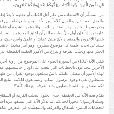
فَرِيقاً مِنَ الَّذِينَ أُوتُوا الْكِتابَ يَرُدُّوكُمْ بَعْدَ إِيمانِكُمْ كافِرِينَ
﴾.
من المسلَّم أن الاستفادة من علم أهل الكتاب أو عقلهم لا يعدّ إطا
والعقل. نعم، حين يطلقون كلاماً يثير الأحاسيس والعواطف ويرف
بحذر، سواءٌ انحازوا لهذه الفئة أو تلك، سواءٌ دعموا الشيعة أو قوَّوا ال
عارضوه. إذاً فإن أول حلٍّ يطرحه القرآن لخلق الوحدة بين المسلمي
يلقيها الآخرون والمفتقرة لأيّ مبنىً عقليّ أو علميّ واضح جليّ، م
يستدعي تحديد علمية كل موضوع مطروح، وهو أمر مشكل لا يقدر 
الحذر معها وتجنّب الفرقة والنزاع من الأمور العقلية القطعيّة التي 
تلقي الآية (101) من السورة الضوء على الموضوع من زاوي
الآخرين ينخدعون بالخطابات التي تلعب على أوتار أحاسيسهم، م
لهذه الأمور أن تنطلي عليكم يا مَنْ تتمتّعون بوجود القرآن بين ظهران
تستظلّون بفيء وجود الرسول‘ بينكم، وتستمعون لكلامه البليغ المؤثّ
لكم لتقتدوا بها! فلماذا تصابون بداء الفرقة مع ذلك كلّه؟!
تقدّم هذه الآية في الحقيقة إحدى الحلول لتجنّب الفرقة أو الشقاق
وسنّة الرسول‘ محوراً لحياتكم، ثم تذكّر الآية التي تسبقها مرة أ
للخطابات المثيرة للشقاق والفرقة، والمتجسِّدة في التعرض للكف