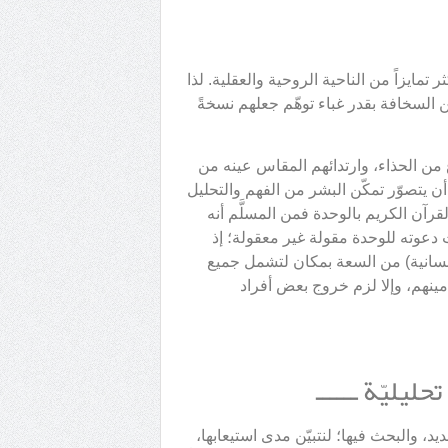
ايزاً من الناحية الروحية والعقلية. لذا
 السخافة بقدر غباء توهّم جعلهم نسخةً
 من الحذاء، وارتدائهم المقاس عينه من
 أن يتصوّر تمكّن البشر من الفهم والتحليل
القرآن الكريم بالوحدة فمن المسلَّم أنه
انت دعوته للوحدة مقولة غير معقولة؛ إذ
إنسانية) من السعة بمكان لتشمل جميع
مينهم، وإلا لزم خروج بعض أفراد
يليّة ــــــ
د، والبحث فيها؛ لنتبيّن مدى استيعابها،