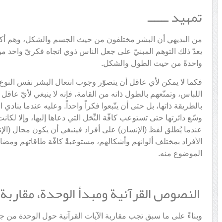
تمهيد ــــــ
من البديهي أن البشر مختلفون من حيث الجسم والشكل، وهم أكثر تم
يعدّ ذلك التوهم المبنيّ على جعل الناس ذوي اتجاه فكريّ واحد من
واحدةً من حيث الطول والشكل.
فكما لا يمكن لأي عاقل أن يتصوّر وجوب انتعال البشر نفس النوع
اللباس، وتمتّعهم بالطول ذاته من القامة، فإنه لا ينبغي لأيّ عاقل
بالطريقة ذاتها، بل حتى أن يتّبعوا فكراً واحداً. وعليه عندما ينادي 
وسّع دائرتها حتى تستوعب كافّة النِّحَل التي دعاها إليها، وإلا لك
عندما يُطلق لفظ (الإنسان) على أفراد فينبغي أن يكون مجال (ال
الأفراد بمختلف ألوانهم وأشكالهم، مستوعبةً كافّة طاقاتهم ومضا
الموضوع منه.
النصوص القرآنية ومبدأ الوحدة، مقاربة تحل
وبناءً على ما سبق تجب مقاربة الآيات القرآنية حول الوحدة من جدي