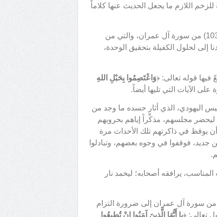
ةً للزخم اللازم ما يجعل الحديث عنها كلاماً
ومن الآيات التي يُتَمسَّك بها في لزوم الوحدة أو وجوبها هي الآية (103) من سورة آل عمران، والتي من
دنا إلى لحلول الكفيلة بتحقيق الوحدة،
وَاعْتَصِمُوا بِحَبْلِ اللهِ
على الآيات التي تليها أيضاً.
السورة في شاس بن قيس اليهودي، الذي أثار حسده ما وجد من
 ليحضر مجلسهم، مذكِّراً إياهم بحروبهم
 أن يوقظ في ذاكرتهم تلك الأحداث مرة
 من جديد، فوقفوا في وجوه بعضهم، وتبادلوا
م.
المناسب، يرافقه أصحابه؛ ليخمد نار
انطفاء نار النزاع نبّه القرآن الكريم المسلمين في الآية (100) من سورة آل عمران إلى ضرورة التزام
ل تعالى: ﴿
يا أَيُّهَا الَّذِينَ آمَنُوا إِنْ تُطِيعُوا