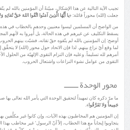
تجيب الآية التالية عن هذا الإشكال، مبيّنةً أن المؤمنين بالله لم ي
جعلت (الله) محوراً قائلة: ﴿
يا أَيُّهَا الَّذِينَ آمَنُوا اتَّقُوا اللهَ حَقَّ تُقاتِهِ وَل
من الواضح أن المسلمين ليسوا معنيين وحدهم بالخطاب في هذه الآ
يسقط التكليف عن غيرهم في هذه الحالة، بل أُمِروا به لأنهم المجمو
أوضح: إن المؤمنين بالله لم يتّقوه حقّ تقاته، فشبّت بينهم الحروب 
لما وقع أيّ نزاع بينهم. لذا فإن الاتحاد حول محور (الله) لا يتحقَّق إلاّ
أمرهم لله تسليماً. وعليه فإن التزام التقوى الإلهيّة من الحلول ا
التقوى من عوامل نشوء النزاعات واشتعال الحروب.
محور الوحدة ـــــــ
ما مرّ ذكره كان تمهيداً لتحقيق الوحدة التي يأمر الله تعالى بها صراحةً ف
جَمِيعاً وَلا تَفَرَّقُوا
﴾.
إن المؤمنين هم المخاطبون بهذه الآيات، وإن كانوا غير مكلَّفين ب
يتجاوبوا إيجاباً مع هذا الخطاب، إلاّ أنّ الرسول‘ غير مخاطب بهذا الخ