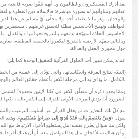
لقد أدرك المستكبرون والظالمون و.. أنهم تلقّوا ضربة قاضية من ا
عدائهم ومناوأتهم له بصورة مباشرة؛ فالإسلام دين الفطرة والعقل،
والوجدان، وهو ما لا يطيقه أحد، ولا يتخلّى أيّ مسلم عن هذا الدي
العواطف وتهييج الأحاسيس مطيّة لتحقيق غرضهم ، مسيطرين به
الأحاسيس الحادّة المهيّجة تدفعهم بالتدريج نحو النزاع والقتال، ما 
وبالتالي تتمهّد الأرضية بالتدريج ليكفروا بالحقيقة المطلقة، ضا
حول محوَريْ العقل والعدالة.
عندئذ يمكن تبيين أحد الحلول القرآنية لتحقيق الوحدة كما يلي:
(التنبّه لنتائج الفرقة وانعكاساتها، والتي تؤدّي إلى عملية من ا
بالكامل، ما يؤدّي به إلى مرحلة الكفر بأعظم حقائق العالم والوجو
وممّا يجدر ذكره أن متعلَّق الكفر في كلتا الآيتين محذوفٌ لتشمل 
الضرورة أن تؤدي المرحلة الأولى للفرقة إلى الكفر بالله، لكنها 
مع كلّ تلك التحذيرات لم يغفل القرآن عن أسلوب الترغيب والتشجيع
يقول: ﴿
وَمَنْ يَعْتَصِمْ بِاللهِ فَقَدْ هُدِيَ إِلى صِراطٍ مُسْتَقِيمٍ
﴾. وهذه ال
ولكن هنا سؤال يطرح نفسه: هل يستطيع الأفراد الارتباط مع الله 
أو أن هناك سبلاً لخلق مثل هذا التواصل معه، أو أن هناك أفراداً