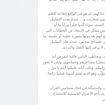
عةً لهم، بل هو في الواقع إطاعة للعلم
عون شعارات و… عندئذٍ يجب التعامل
سنة، سواء أيَّدوا فكراً ورأياً ما أو
ن يتمثّل في الابتعاد عن الخطابات التي
ع أنهم يقدمونها بصورة عقلية أو علمية، ما
عليه أيّ شخص، عندئذ فإن التعامل
لا يرقى إليها الشك والترديد.
ة أخرى، وتخاطب الناس قائلة: لنفرض أنه
ستفزّةً مشاعرهم وحماسهم، ولكن لا يجوز
يكم، وتتلى آياته عليكم! أنتم يا مَنْ
ر، وهو الذي يعتبر أسوةً عمليةً رائعةً
، والمتمثّلة في اتخاذ مضامين القرآن
خرى بأحد الأضرار الجسمية للاستماع
ر.