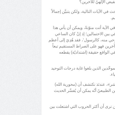
يض الإلهيّ للآخرين؟
 في الآيات التالية، ولكن يتبيَّن إجمالاً
م.
الآية أتت منوّنةً، ويمكن أن يأتي هذا
افي بين الاحتمالين؛ إذ إنْ كان الساعي
الوحي منه، كالرسول‘، فقد هُدِيَ إلى أعظم
طة آخرين فهو على الصراط المستقيم تبعاً
 الواقع حقيقة (اشتداديّة) يقطعه
موحِّدين الذين بلغوا غاية درجات التوحيد
ء.
بشر»، عندئذ نكتشف أن (محورية الله)
الطبيعيّ أنّه يمكن أن يُفسَّر الحديث
حن نرى أن أكثر الحروب التي اشتعلت بين