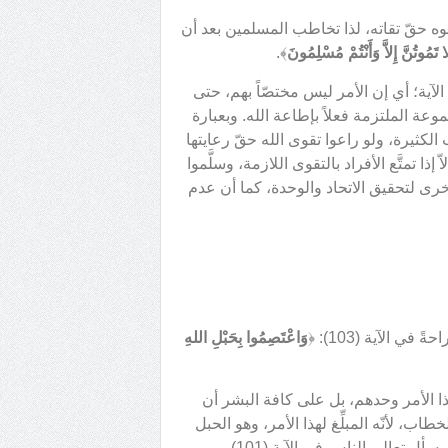
تّقوه حقّ تقاته، لذا تخاطب المسلمين بعد أن
ا تَمُوتُنَّ إِلاَّ وَأَنْتُمْ مُسْلِمُونَ
﴾.
ية؛ أي إن الأمر ليس مختصّاً بهم، حتى
عة الملتزمة فعلاً بإطاعة الله. وبعبارة
الكثيرة، ولو راعوا تقوى الله حقّ رعايتها
 إذا تمتَّع الأفراد بالتقوى اللازمة، وسلَّموا
لأخرى لتحقيق الاتحاد والوحدة، كما أن عدم
ي الآية (103): ﴿
وَاعْتَصِمُوا بِحَبْلِ اللهِ
هذا الأمر وحدهم، بل على كافة البشر أن
طاب، لأنّه المبلِّغ لهذا الأمر، وهو الحبل
الذي يجب التمسُّك به، فهو محور الوحدة، وبعيدٌ عن كلّ فرقة. لذا يسأل تعالى الناس في الآية (101)