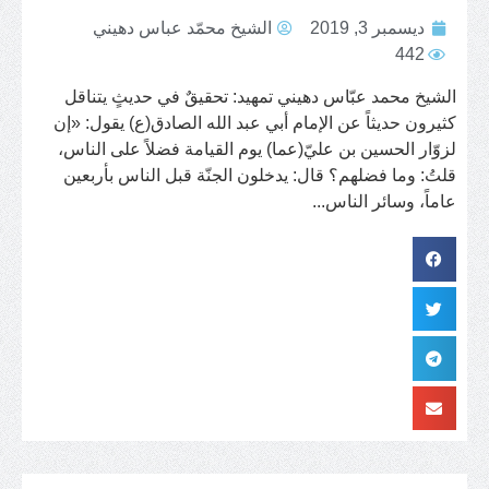
ديسمبر 3, 2019
الشيخ محمّد عباس دهيني
442
الشيخ محمد عبّاس دهيني تمهيد: تحقيقٌ في حديثٍ يتناقل
كثيرون حديثاً عن الإمام أبي عبد الله الصادق(ع) يقول: «إن
لزوّار الحسين بن عليّ(عما) يوم القيامة فضلاً على الناس،
قلتُ: وما فضلهم؟ قال: يدخلون الجنّة قبل الناس بأربعين
عاماً، وسائر الناس...