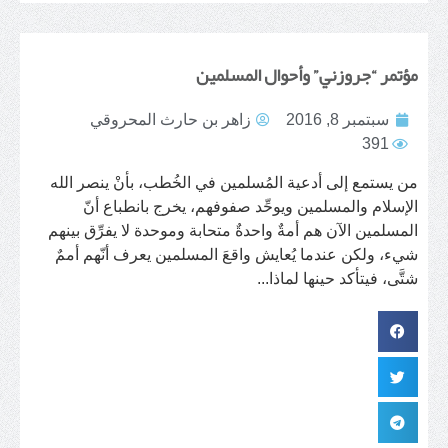
مؤتمر “جروزني” وأحوال المسلمين
سبتمبر 8, 2016
زاهر بن حارث المحروقي
391
من يستمع إلى أدعية المُسلمين في الخُطب، بأنْ ينصر الله
الإسلام والمسلمين ويوحِّد صفوفهم، يخرج بانطباع أنّ
المسلمين الآن هم أمةٌ واحدةٌ متحابة وموحدة لا يفرِّق بينهم
شيء، ولكن عندما يُعايش واقعَ المسلمين يعرف أنّهم أممٌ
شتَّى، فيتأكد حينها لماذا...