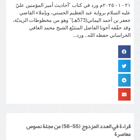
٢١ - ١ - ٢٠٢٥م ورد في كتاب "أحاديث أمير المؤمنين عليّ
عليه السلام برواية عبد العظيم الحسني، وبإملاء القاضي
جعفر بن أحمد اليماني(573هـ)" وهو من مخطوطات الزيديّة،
وقد حقّقه أخونا الفاضل المتتبّع الشيخ محمد العافي
الخراساني حفظه الله.. ورد...
قراءة في العدد المزدوج (55-56) من مجلة نصوص
معاصرة