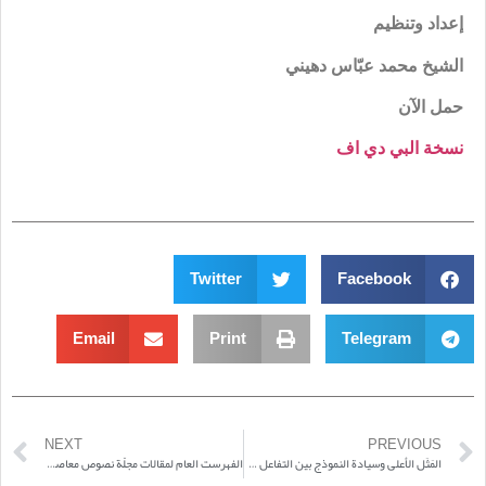
إعداد وتنظيم
الشيخ محمد عبّاس دهيني
حمل الآن
نسخة
البي
دي
اف
Twitter
Facebook
Email
Print
Telegram
NEXT
PREVIOUS
المَثَل الأعلى وسيادة النموذج بين التفاعل والانفعال / السيّدة الزهراء (سلام الله عليها) أنموذجاً
الفهرست العام لمقالات مجلّة نصوص معاصرة، الأعداد 0 ـ 68 + المحاور + كتب المجلة (pdf للتحميل)