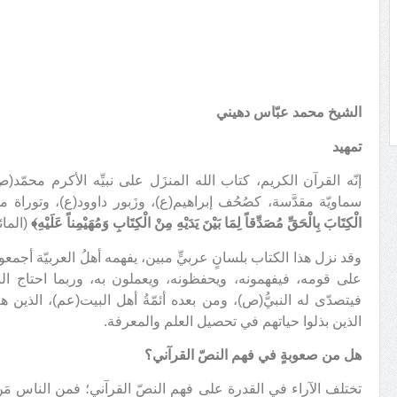
الشيخ محمد عبّاس دهيني
تمهيد
إنّه القرآن الكريم، كتاب الله المنزَل على نبيِّه الأكرم محمّ
سماويّة مقدَّسة، كصُحُف إبراهيم(ع)، وزَبور داوود(ع)، وتورا
الْكِتَابَ بِالْحَقِّ مُصَدِّقاً لِمَا بَيْنَ يَدَيْهِ مِنْ الْكِتَابِ وَمُهَيْمِناً عَلَيْهِ﴾
(المائدة:
وقد نزل هذا الكتاب بلسانٍ عربيٍّ مبين، يفهمه أهلُ العربيّة أج
على قومه، فيفهمونه، ويحفظونه، ويعملون به، وربما احتاج الب
فيتصدّى له النبيُّ(ص)، ومن بعده أئمّةُ أهل البيت(عم)، الذين ه
الذين بذلوا حياتهم في تحصيل العلم والمعرفة.
هل من صعوبةٍ في فهم النصّ القرآني؟
تختلف الآراء في القدرة على فهم النصّ القرآني؛ فمن الناس مَنْ يد