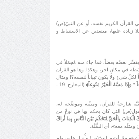
في القرآن الكريم نفسه، أو عن النبيّ(ص)
ا زيادة عليها، مبتعدين عن الاستنباط و
فسِّر بعضُه بعضاً، فما جاء منه مُجمَلاً في
َطَه في مكانٍ آخر، وهكذا. وها هو القرآن
ً لكلّ شيءٍ ولا يكون تبياناً لنفسه؟! ومثال
 * وَإِذَا مَسَّهُ الْخَيْرُ مَنُوعاً﴾
(المعارج: 19 ـ
نَّة شارحةٌ للقرآن، ومبيِّنة وموضِّحة له،
رسول(ص) التي كان يحكم بها هي نوعٌ من
لَيْكَ الْكِتابَ بِالْحَقِّ لِتَحْكُمَ بَيْنَ النَّاسِ بِما أَراكَ
هو ممّا أوتيه النبيّ(ص) وأُنزل عليه، ولم