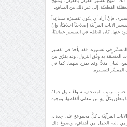
ذلك: منهج تفسير القرآن بالقرآن، ومنهج
عقليّة القطعيّة، إلى غير ذلك من المناهج.
سيره، فإنْ أراد أن يكون تفسيرُه مساعِداً
 الآيات القرآنيّة إصلاحيّاً أخلاقيّاً، وإنْ
عنها، كان اتّجاهُه في التفسير عقائدِيّاً،
 المفسِّر في تفسيره، فقد يأخذ في تفسير
ات المتعلِّقة به وِفْق النزول؛ وقد يفرِّق بين
ع البيان مثلاً؛ وقد يمزج بينهما، كما في
ه المفسِّر لتفسيره.
ات، حسب ترتيب المصحف، سواءً تناول جملةً
ما يتعلَّق بكلِّ آيةٍ من معاني ألفاظها، ووجوه
آيات القرآنِيّة ـ كلُّ مجموعةٍ على حِدة ـ،
ترمي إليه الجمل من أهدافٍ، ويصوغ ذلك