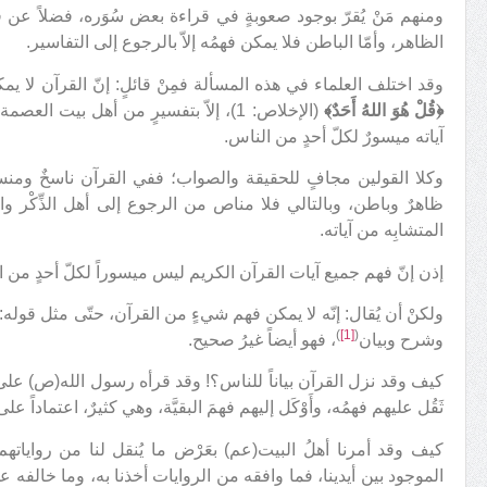
ومنهم مَنْ يُقرّ بوجود صعوبةٍ في قراءة بعض سُوَره، فضلاً عن فهمها
الظاهر، وأمّا الباطن فلا يمكن فهمُه إلاّ بالرجوع إلى التفاسير.
وقد اختلف العلماء في هذه المسألة فمِنْ قائلٍ: إنّ القرآن لا 
﴿قُلْ هُوَ اللهُ أَحَدٌ﴾
(الإخلاص: 1)، إلاّ بتفسيرٍ من أهل بيت
آياته ميسورٌ لكلّ أحدٍ من الناس.
وكلا القولين مجافٍ للحقيقة والصواب؛ ففي القرآن ناسخٌ ومنسو
ظاهرٌ وباطن، وبالتالي فلا مناص من الرجوع إلى أهل الذِّكْر وا
المتشابِه من آياته.
إذن إنّ فهم جميع آيات القرآن الكريم ليس ميسوراً لكلّ أحدٍ من ا
ولكنْ أن يُقال: إنّه لا يمكن فهم شيءٍ من القرآن، حتّى مثل قوله:
)
[1]
(
وشرح وبيان
، فهو أيضاً غيرُ صحيح.
كيف وقد نزل القرآن بياناً للناس؟! وقد قرأه رسول الله(ص) على أ
ثَقُل عليهم فهمُه، وأَوْكَل إليهم فهمَ البقيَّة، وهي كثيرٌ، اعتماداً 
كيف وقد أمرنا أهلُ البيت(عم) بعَرْض ما يُنقل لنا من رواياته
الموجود بين أيدينا، فما وافقه من الروايات أخذنا به، وما خالفه ع