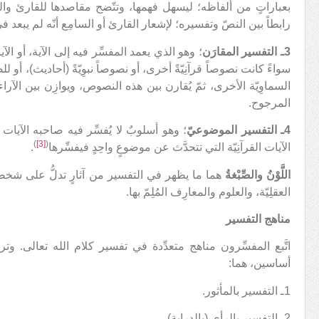
بعباراتٍ من ألفاظه؛ ليسهل فهمها، وتتّضح مقاصدها للقارئ وال
رابطاً بين النصّ وتفسيره؛ لإشعار القارئ أو السامِع أنّه لم يبعد ف
3ـ التفسير المقارَن
؛ وهو الذي يعمد المفسِّر فيه إلى الآية، أو
سواءً كانت نصوصاً قرآنِيّةً أخرى، أو نصوصاً نبوِيّةً (أحاديث)، أو لل
السماوِيّة الأخرى، ثمّ يُقارن بين هذه النصوص، ويوازِن بين الآراء،
المرجوح.
4ـ التفسير الموضوعيّ
؛ وهو أسلوبٌ لا يُفسِّر فيه صاحبه الآيا
)
[3]
(
الآيات القرآنِيّة التي تتحدَّث عن موضوعٍ واحِدٍ فيفسِّرها
.
اللَّوْنُ والصِّبْغةُ
هما ما يظهر في التفسير من آثارٍ تدلُّ على شخصيّ
العقلِيّة، والعلوم والمعارِف المُلِمّ بها.
مناهج التفسير
اتَّبع المفسِّرون مناهج متعدِّدة في تفسير كلام الله تعالى. 
أساسين، هما:
1ـ التفسير بالمأثور.
2ـ التفسير بالرأي (بالدراية).