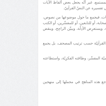
مستمع، غير أنّه يجعل بعض ألفاظ الآيات
ي تفسيره عن النصّ القرآنِيّ.
 الآيات، فيجمع ما حول موضوعها من نصوص،
صحابة، أو للتابعين، أو للمفسِّرين، أو الكتب
 ويستعرِض الأدِلّة، ويبيِّن الراجِح، وينقض
ت القرآنِيّة حسب ترتيب المصحف، بل يجمع
ة المفسِّر، وطاقته الفكرِيّة، واستطاعته
وترجع هذه المناهج في مجملها إلى منهجين