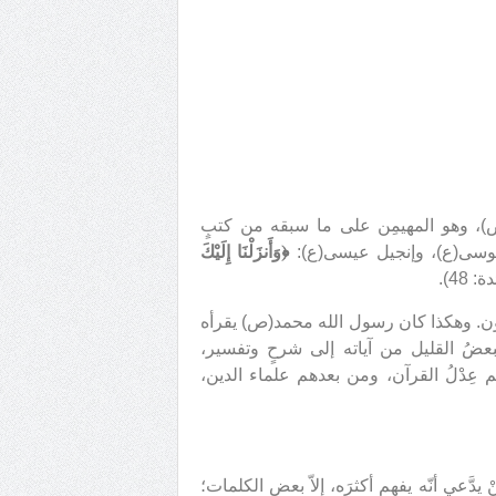
د(ص)، وهو المهيمِن على ما سبقه من كتبٍ
ة موسى(ع)، وإنجيل عيسى(ع):
﴿وَأَنزَلْنَا إِلَيْكَ
 48).
معون. وهكذا كان رسول الله محمد(ص) يقرأه
عضُ القليل من آياته إلى شرحٍ وتفسير،
م عِدْلُ القرآن، ومن بعدهم علماء الدين،
َّعي أنّه يفهم أكثرَه، إلاّ بعض الكلمات؛