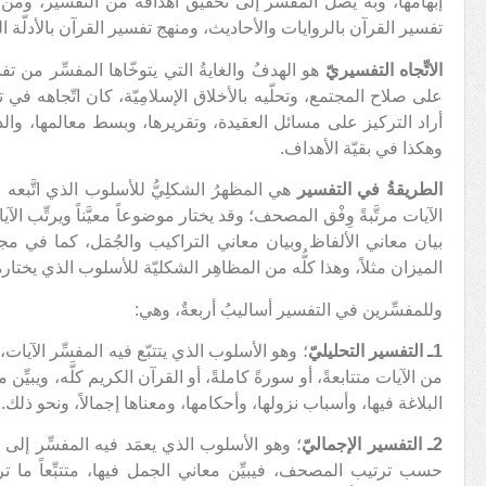
إبهامها، وبه يصل المفسِّر إلى تحقيق أهدافه من التفسير، ومن 
تفسير القرآن بالروايات والأحاديث، ومنهج تفسير القرآن بالأدلّة ال
الاتِّجاه التفسيريّ
هو الهدفُ والغايةُ التي يتوخّاها المفسِّر من تف
على صلاح المجتمع، وتحلّيه بالأخلاق الإسلامِيّة، كان اتّجاهه في تفسير
أراد التركيز على مسائل العقيدة، وتقريرها، وبسط معالمها، والذود 
وهكذا في بقيّة الأهداف.
الطريقةُ في التفسير
هي المظهرُ الشكلِيُّ للأسلوب الذي اتَّبعه
الآيات مرتَّبةً وِفْق المصحف؛ وقد يختار موضوعاً معيَّناً ويرتِّب الآي
بيان معاني الألفاظ وبيان معاني التراكيب والجُمَل، كما في مجم
الميزان مثلاً، وهذا كلُّه من المظاهِر الشكليّة للأسلوب الذي يختار
وللمفسِّرين في التفسير أساليبُ أربعةٌ، وهي:
1ـ التفسير التحليليّ
؛ وهو الأسلوب الذي يتتبّع فيه المفسِّر الآي
من الآيات متتابعةً، أو سورةً كاملةً، أو القرآن الكريم كلَّه، ويبيِّن 
البلاغة فيها، وأسباب نزولها، وأحكامها، ومعناها إجمالاً، ونحو ذلك.
2ـ التفسير الإجماليّ
؛ وهو الأسلوب الذي يعمَد فيه المفسِّر إلى ال
حسب ترتيب المصحف، فيبيِّن معاني الجمل فيها، متتبِّعاً ما 