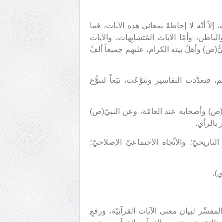
، إلاّ أنّه لا إحاطةَ بمعاني هذه الآيات، فما
اطن، وأمّا الآيات المُتشابِهات، والآيات
ُّ(ص) وأهلُ بيته الكرام، عليهم جميعاً ألفُ
دَّدت التفاسير وتنوَّعَت، تَبَعاً لتنوُّع
ّ(ص) وأصحابه عند العامّة، وعن النبيّ(ص)
 بالرأي.
ه التاريخيّ؛ والاتِّجاه الاجتماعيّ الإصلاحيّ؛
).
فسِّر لبيان معنى الآيات القرآنِيّة، ورفعِ