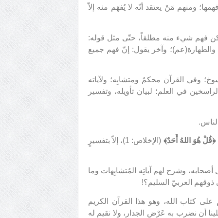
؛ ومنهم مَنْ يعتقد أنّه لا يُفهَم منه إلاّ
يمكن فهم شيء منه مطلقاً، حتّى مثل قوله:
 العصمة والطهارة(عم)؛ وآخر يقول: إنّ فهم جميع
خ؛ وفي القرآن محكمٌ ومتشابِه؛ ولآياته
لراسخين في العلم؛ لبيان تأويله، وتفسير
لناس.
﴿قُلْ هُوَ اللهُ أَحَدٌ﴾
(الإخلاص: 1)، إلاّ بتفسيرٍ
صحابه، وشرح لهم آياتِه المُتشابِهات وما
على ذوقهم العربيّ السليم؟!
م على كتاب الله، وهو هذا القرآن الكريم
لينا أن نضرب به عَرْض الجدار، ولا نقيم له