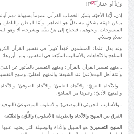
)
[2]
(
وَزْناً أو اعتباراً
؟!
إذن، أيُّها الأحبَّة، يتميَّز الخطاب القرآني عموماً بسهولة فهم آياته
يمكن فهمُه بشكلٍ مستقلٍّ هو الظاهر، وأمّا الباطن والباطن والب
المنسوخات، ونحوهما، فيحتاج إلى مَنْ يبيِّنه ويشرحه، ألا وهو النبي
صلاةٍ وسلام.
وقد بذل علماء المسلمون جُهْداً كبيراً في تفسير القرآن الكريم، فتع
المناهج والاتِّجاهات والأساليب المتَّبَعة في التفسير، ومن أبرزها:
ـ منهج تفسير القرآن بالقرآن؛ ومنهج التفسير بالمأثور عن النبي
وأئمّة أهل البيت(عم) عند الشيعة؛ والمنهج العقليّ؛ ومنهج التفسير
ـ والاتِّجاه اللغويّ؛ والاتِّجاه العلميّ؛ والاتِّجاه الصوفيّ؛ والاتِّجا
والمنهج الأدبيّ؛ وغيرها من المناهج.
ـ والأسلوب التجزيئي (الموضعي)؛ والأسلوب الموضوعيّ (التوحيدي
الفرق بين المنهج والاتِّجاه والطريقة (الأسلوب) واللَّوْن والصِّبْغة
المنهج التفسيريّ
هو السبيل والأداة والوسيلة التي يعتمِد عليها الم