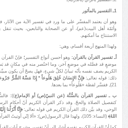
1ـ التفسير بالمأثور
وهو أن يعتمد المفسِّر على ما ورد في تفسير الآية من الآثار، 
وأئمّة أهل البيت(عم)، أو عن الصحابة والتابعين، بحيث تنقل بل
الاستنتاج ما أمكنهم.
ولهذا المنهج أربعة أقسام، وهي:
أـ تفسير القرآن بالقرآن:
وهو أحسن أنواع التفسير
؛
فإنّ القرآن ي
موضعٍ قد فصَّله في موضعٍ آخر، وما اختُصر منه في مكانٍ قد بَس
الكريم يصف نفسه بأنّه تبيانٌ لكلِّ شيءٍ، فهل يصحّ أن يكون مبيِّنا
ذلك: قوله تعالى:
﴿إِنَّ الإِنسَانَ خُلِقَ هَلُوعاً * إِذَا مَسَّهُ الشَّرُّ جَزُوعاً
21), ففسَّر لفظة «هَلُوعاً» بما بعدها.
ب ـ تفسير القرآن بالسُّنَّة (عن النبيّ(ص) أو الإمام(ع
))
:
فالسُّ
كتفصيل الصلاة والحجّ. وقد ذكر القرآن الكريم أنّ أحكام ال
الوحي، وقد بيَّن ذلك القرآن الكريم في قوله تعالى:
﴿إِنَّا أَنْزَلْنا إِ
اللهُ﴾
(النساء: 105)، ولهذا قال الرسول(ص): «ألا إنّي أوتيتُ القرآنَ ومثلَه معه»، أي السُّنَّة.
كما أنّ القرآن الكريم نفسه أشار إلى أنّ تفسير وشرح آيات القرآن 