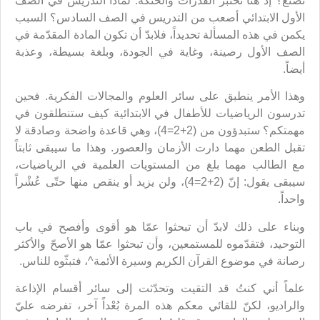
نصنع؟ إذ هنا تختبر القدرات والحنكة. لماذا التدريس في الصف
الأول الابتدائي أصعب من التدريس في الصف السادس؟ السبب
يكمن في هذه المسألة تحديداً، فلابدّ أن تكون المادة المقدّمة في
الصف الأول رصينة، وغاية في الجودة، وبلغة بسيطة، وعذبة
أيضاً.
وهذا الأمر ينطبق على سائر العلوم والمجالات الفكرية. فحين
تدرسون الرياضيات للأطفال في الابتدائية كيف ستنطلقون في
مهمتكم؟ ستبدؤون من (2+2=4)، وهي قاعدة واضحة وصادقة لا
تقبل الطعن مهما دارت الأزمان والعصور. وهذا ما سيبقى ثابتاً
مع الطالب مهما بلغ من المستويات العلمية في الرياضيات،
سيبقى يقول: إنّ (2+2=4)، ولن يزيد أو ينقص منها حتّى عُشْراً
واحداً.
وبناء على ذلك لابدّ أن تبحثوا عمّا هو أقوى وأفصح في باب
التوحيد، فتقدّموه للمستمعين، وأن تبحثوا عمّا هو الأصحّ والأكثر
رصانة في موضوع القرآن الكريم وسيرة الأئمة^، فتبثّوه للناس.
علماً أني كنتُ قد التقيت وتحدّثت إلى سائر أقسام الإذاعة
والراديو، لكنّ للقائي معكم هذه المرة بُعْداً آخر، تفرضه عليّ