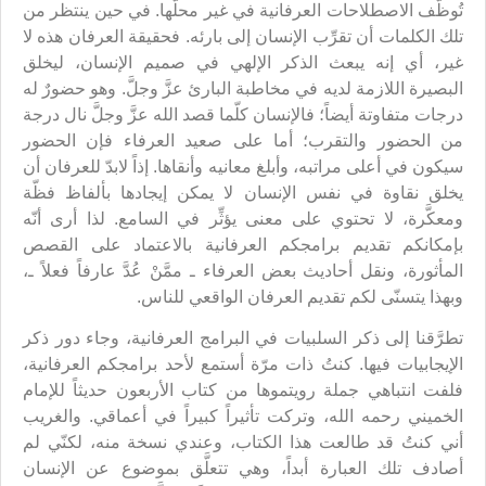
تُوظَّف الاصطلاحات العرفانية في غير محلّها. في حين ينتظر من
تلك الكلمات أن تقرِّب الإنسان إلى بارئه. فحقيقة العرفان هذه لا
غير، أي إنه يبعث الذكر الإلهي في صميم الإنسان، ليخلق
البصيرة اللازمة لديه في مخاطبة البارئ عزَّ وجلَّ. وهو حضورٌ له
درجات متفاوتة أيضاً؛ فالإنسان كلّما قصد الله عزَّ وجلَّ نال درجة
من الحضور والتقرب؛ أما على صعيد العرفاء فإن الحضور
سيكون في أعلى مراتبه، وأبلغ معانيه وأنقاها. إذاً لابدّ للعرفان أن
يخلق نقاوة في نفس الإنسان لا يمكن إيجادها بألفاظ فظّة
ومعكَّرة، لا تحتوي على معنى يؤثِّر في السامع. لذا أرى أنّه
بإمكانكم تقديم برامجكم العرفانية بالاعتماد على القصص
المأثورة، ونقل أحاديث بعض العرفاء ـ ممَّنْ عُدَّ عارفاً فعلاً ـ،
وبهذا يتسنّى لكم تقديم العرفان الواقعي للناس.
تطرَّقنا إلى ذكر السلبيات في البرامج العرفانية، وجاء دور ذكر
الإيجابيات فيها. كنتُ ذات مرّة أستمع لأحد برامجكم العرفانية،
فلفت انتباهي جملة رويتموها من كتاب الأربعون حديثاً للإمام
الخميني رحمه الله، وتركت تأثيراً كبيراً في أعماقي. والغريب
أني كنتُ قد طالعت هذا الكتاب، وعندي نسخة منه، لكنّي لم
أصادف تلك العبارة أبداً، وهي تتعلَّق بموضوع عن الإنسان