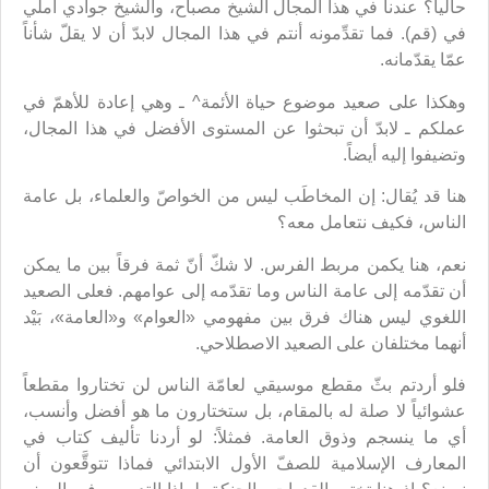
حالياً؟ عندنا في هذا المجال الشيخ مصباح، والشيخ جوادي آملي
في (قم). فما تقدِّمونه أنتم في هذا المجال لابدّ أن لا يقلّ شأناً
عمّا يقدّمانه.
وهكذا على صعيد موضوع حياة الأئمة^ ـ وهي إعادة للأهمّ في
عملكم ـ لابدّ أن تبحثوا عن المستوى الأفضل في هذا المجال،
وتضيفوا إليه أيضاً.
هنا قد يُقال: إن المخاطَب ليس من الخواصّ والعلماء، بل عامة
الناس، فكيف نتعامل معه؟
نعم، هنا يكمن مربط الفرس. لا شكّ أنّ ثمة فرقاً بين ما يمكن
أن تقدّمه إلى عامة الناس وما تقدّمه إلى عوامهم. فعلى الصعيد
اللغوي ليس هناك فرق بين مفهومي «العوام» و«العامة»، بَيْد
أنهما مختلفان على الصعيد الاصطلاحي.
فلو أردتم بثّ مقطع موسيقي لعامّة الناس لن تختاروا مقطعاً
عشوائياً لا صلة له بالمقام، بل ستختارون ما هو أفضل وأنسب،
أي ما ينسجم وذوق العامة. فمثلاً: لو أردنا تأليف كتاب في
المعارف الإسلامية للصفّ الأول الابتدائي فماذا تتوقَّعون أن