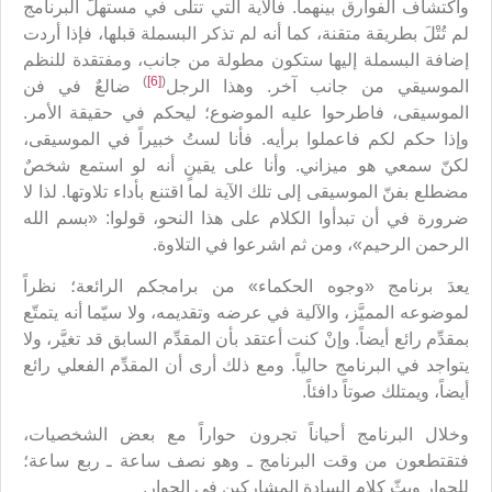
واكتشاف الفوارق بينهما. فالآية التي تتلى في مستهلّ البرنامج
لم تُتْلَ بطريقة متقنة، كما أنه لم تذكر البسملة قبلها، فإذا أردت
إضافة البسملة إليها ستكون مطولة من جانب، ومفتقدة للنظم
)
[6]
(
الموسيقي من جانب آخر. وهذا الرجل
ضالعٌ في فن
الموسيقى، فاطرحوا عليه الموضوع؛ ليحكم في حقيقة الأمر.
وإذا حكم لكم فاعملوا برأيه. فأنا لستُ خبيراً في الموسيقى،
لكنّ سمعي هو ميزاني. وأنا على يقينٍ أنه لو استمع شخصٌ
مضطلع بفنّ الموسيقى إلى تلك الآية لما اقتنع بأداء تلاوتها. لذا لا
ضرورة في أن تبدأوا الكلام على هذا النحو، قولوا: «بسم الله
الرحمن الرحيم»، ومن ثم اشرعوا في التلاوة.
يعدَ برنامج «وجوه الحكماء» من برامجكم الرائعة؛ نظراً
لموضوعه المميَّز، والآلية في عرضه وتقديمه، ولا سيّما أنه يتمتّع
بمقدِّم رائع أيضاً. وإنْ كنت أعتقد بأن المقدِّم السابق قد تغيَّر، ولا
يتواجد في البرنامج حالياً. ومع ذلك أرى أن المقدِّم الفعلي رائع
أيضاً، ويمتلك صوتاً دافئاً.
وخلال البرنامج أحياناً تجرون حواراً مع بعض الشخصيات،
فتقتطعون من وقت البرنامج ـ وهو نصف ساعة ـ ربع ساعة؛
للحوار وبثّ كلام السادة المشاركين في الحوار.