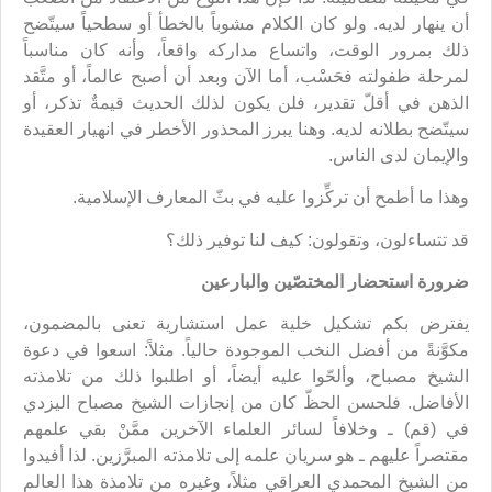
أن ينهار لديه. ولو كان الكلام مشوباً بالخطأ أو سطحياً سيتّضح
ذلك بمرور الوقت، واتساع مداركه واقعاً، وأنه كان مناسباً
لمرحلة طفولته فحَسْب، أما الآن وبعد أن أصبح عالماً، أو متَّقد
الذهن في أقلّ تقدير، فلن يكون لذلك الحديث قيمةٌ تذكر، أو
سيتّضح بطلانه لديه. وهنا يبرز المحذور الأخطر في انهيار العقيدة
والإيمان لدى الناس.
وهذا ما أطمح أن تركِّزوا عليه في بثّ المعارف الإسلامية.
قد تتساءلون، وتقولون: كيف لنا توفير ذلك؟
ضرورة استحضار المختصّين والبارعين
يفترض بكم تشكيل خلية عمل استشارية تعنى بالمضمون،
مكوَّنةً من أفضل النخب الموجودة حالياً. مثلاً: اسعوا في دعوة
الشيخ مصباح، وألحّوا عليه أيضاً، أو اطلبوا ذلك من تلامذته
الأفاضل. فلحسن الحظّ كان من إنجازات الشيخ مصباح اليزدي
في (قم) ـ وخلافاً لسائر العلماء الآخرين ممَّنْ بقي علمهم
مقتصراً عليهم ـ هو سريان علمه إلى تلامذته المبرَّزين. لذا أفيدوا
من الشيخ المحمدي العراقي مثلاً، وغيره من تلامذة هذا العالم