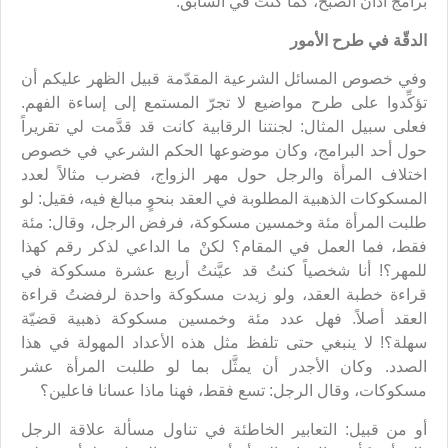
برامج أذان الصبح، كما كنتُ في السابق.
الدقّة في طرح الأمور
وفي خصوص المسائل الشرعية المقدّمة قبيل الظهر عليكم أن
تؤكِّدوا على طرح مواضيع لا تجرّ المستمع إلى إساءة الفهم.
فعلى سبيل المثال: لجنتنا الرقابية كانت قد قدَّمت لي تقريراً
حول أحد البرامج، وكان موضوعها الحكم الشرعي في خصوص
اختلاف المرأة والرجل حول مهر الزواج، فضرب مثالاً لعدد
المسكوكات الذهبية المطلوبة في العقد بنحوٍ مبالغ فيه، فقيل: لو
طلبت المرأة مئة وخمسين مسكوكة، فرفض الرجل، وقال: مئة
فقط، فما العمل في المقام؟ لكنْ ما الداعي لذكر رقم كهذا
للمهر؟! أنا شخصياً كنتُ قد عيَّنتُ أربع عشرة مسكوكة في
قراءة خطبة العقد، ولو زيدت مسكوكة واحدة لرفضتُ قراءة
العقد أصلاً. فهل عدد مئة وخمسين مسكوكة ذهبية قضيّة
سهلة؟! لا ينبغي حتى تلفظ مثل هذه الأعداد المهولة في هذا
الصدد. وكان الأجدر أن يمثَّل بما لو طلبت المرأة عشر
مسكوكات، وقال الرجل: تسع فقط، فهنا ماذا عسانا فاعلين؟
أو من قبيل: التعابير الخاطئة في تناول مسألة علاقة الرجل