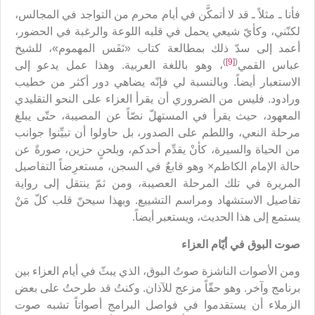
فأنا ـ مثلاً ـ قد لا أتمكَّن في أيام محرم من التواجد في المجالس،
لكنّني، وكأيّ شيعي يحمل في قلبه اللوعة والرغبة في الحضور،
أعمد إلى سدّ ذلك بمطالعة كتاب «نَفَس المهموم»، للشيخ
)
[9]
(
عباس القمي
، وهو باللغة العربية. وهذا عمل يدعو إلى
الاستعبار أيضاً. وبالنسبة لي فإنّه يضاهي دور أكثر من خطيب
ورادود. فليس من الضروري أن يقرأ العزاء على النحو التقليدي
المعهود، حيث يقرأ في المستهلّ نصّاً عن المصيبة، حتّى يبلغ
مرحلة النعي، واللطم على الصدور، بل حاولوا أن تبيِّنوا جوانب
من الحياة والسيرة، كأنْ يقدِّم أحدكم، وبلحنٍ حزين، صورةً عن
حالة الإمام الكاظم× وهو قابعٌ في السجن، مستعرِضاً التفاصيل
المريرة في تلك المرحلة العصيبة، ومن ثمّ ينتقل إلى رواية
تفاصيل الاستشهاد ومراسم التشييع. وبهذا سيحنّ قلب كلّ مَنْ
يستمع إلى هذا الحديث، ويستعبر أيضاً.
صوت البوق في أيّام العزاء
ومن الأصوات الناشزة صوتُ البوق، الذي يبثّ في أيام العزاء بين
برنامج وآخر. وهو حقّاً مزعج للآذان. وكنتُ قد طرحتُ على بعض
الزملاء أن يستقدموا في فواصل البرامج أصواتاً تشبه صوت