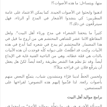
منها، ويتساءل: ما هذه الأصوات؟!
اذهبوا وابحثوا عن الأصوات الجيدة. كما يمكن الاعتماد على عامة
المطربين؛ كي ينشدوا الأشعار في المدح أو الرثاء، فهل
سيترفَّعون عن ذلك؟!
كثيراً ما يتحفنا الشعراء في مدح ورثاء أهل البيت^. ولعل
المقاطع الاثنا عشر للشاهي المحتشم هي من أروع ما قيل في
هذا المضمار. فالمحتشم لم يبدع في شعره كما أبدع في هذه
الأبيات. وكنت قد اطَّلعتُ على ديوانه كلّه فوجدت أن هذه الأبيات
بالذات هي قمّة عطائه. وهي من الناحية الفنية غاية في الإبداع
أيضاً. وقد تمّ نظم هذا الشعر بطريقة رائعة أيضاً. لكنْ هل يعقل
أن يترفَّع فلان عن قراءته مثلاً؟!
ولحسن الحظّ لدينا قرّاء ومنشدون شباب، يتمتَّع البعض منهم
بأصوات رائعة. لذا قدِّموا إليهم هذه النصوص؛ لقراءتها على
المستمعين.
برامج مواليد أهل البيت
المسألة الأخرى هي في ما يتعلَّق بمواليد الأئمة^ وبرامجها في