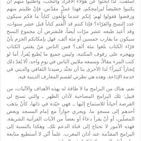
أسلفت. لذا ابحثوا عن هؤلاء الأفراد والنخب، واطلبوا منهم أن
يكتبوا خصّيصاً لبرامجكم، فهذا عملٌ مقدَّس. فإنْ طلبتم منهم
ورفضوا فقولوا لهم: إنكم عندما تؤلِّفون كتاباً ما فكم سيكون
عدد النسخ والقرّاء؟ فإذا كنتم قد ألَّفتم كتاباً قبل عشر سنوات،
وقد أُعيد طبعه عشر مرّات أيضاً، فلنفترض أن مجموع النسخ
سيكون ما يقارب خمسين أو مئة ألف، فهل بإمكانكم الجزم بأنّ
قرّاء الكتاب بلغوا مئة ألف؟ فمن الناس مَنْ يقتني الكتاب
ويهجره على رفوف المكتبة، وليس جميع ما يُطبع يُقرأ، أما لو
كتب المرء مقالاً، وسمعه ملايين الناس في يومٍ واحد، ألا يُعدّ ذلك
إنجازاً كبيراً؟ لذا الأحرى بنا أن نجنِّد رصيدنا الثقافي والديني في
خدمة الإذاعة. وهذه هي نظرتي لقسم المعارف الدينية فيه.
نعم، هناك من البرامج ما لا طاقة له بهذه الأهداف والآليات، من
قبيل: تلك البرامج المصاحبة لأذان الظهر ـ والتي تسنح لي
الفرصة أحياناً للاستماع إليها ـ. فهي جيّدة في ذاتها، كأنْ يذهب
أحدهم إلى مسجدٍ ما، ويجري حواراً مع إمام المسجد وبعض
المصلّين، أو أنْ يقرأ دعاءً أو بعضاً من الآيات القرآنية الشريفة.
فهذه الأمور لا تحتاج إلى قناة الدعم تلك. وهكذا بالنسبة إلى
البرامج المقدَّمة عند أذان المغرب. علماً أنّي لا أستطيع متابعة