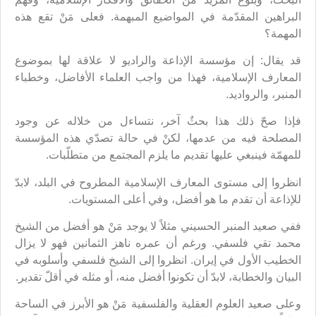
البراهين المقدّمة في المواضيع المبهمة. فعلى مَنْ تقع هذه
المهمة؟
قد يقال: إن مؤسسة الإذاعة والراديو لا علاقة لها بموضوع
المعارف الإسلامية، فهذا من واجب العلماء الأفاضل، وخطباء
المنبر، والرواديد.
فإذا صحّ ذلك هذا بحثٌ آخر، نتساءل من خلاله عن وجود
المصلحة فيه من عدمها، لكنْ في حالة تصدّي هذه المؤسسة
للمهمّة فينبغي عليها تقديم ما يلزم المجتمع من متطلّبات.
انظروا إلى مستوى المعارف الإسلامية المطروح في البلد، لابدّ
للإذاعة أن تقدم ما هو أفضل، وفي أعلى المستويات.
ففي صعيد المنبر الحسيني مثلاً لا يوجد مَنْ هو أفضل من الشيخ
محمد تقي فلسفي. ورغم أن عمره ناهز الثمانين فهو لا يزال
الخطيب الأول في إيران. انظروا إلى الشيخ فلسفي وأسلوبه في
البيان والخطابة، لابدّ أن تكونوا أفضل منه، أو مثله في أقلّ تقدير.
وعلى صعيد العلوم العقلية والفلسفية مَنْ هو الأبرز في الساحة