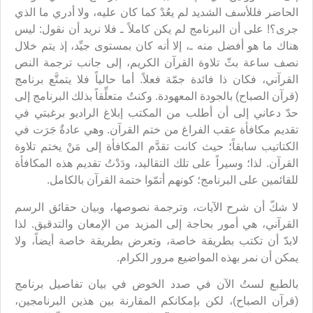
الحاضر فللأسف الشديد لم يعُدْ كما كان عليه، ولا أدري ما الذي
جرى؟! على أن البرنامج لم يكن كاملاً ـ فلا نريد أن نقول: ليس
هناك ما هو أفضل منه ـ، إلا أنه كان بمستوى جيِّد، إذ يتم خلال
نصف ساعة بثّ تلاوة القرآن الكريم، إلى جانب ترجمة النص
القرآني، فكان ذا فائدة جمّة فعلاً. أما حالياً فلا يتمتَّع برنامج
(قرآن الصباح) بالجودة المعهودة. وكنتُ متعلِّقاً بذلك البرنامج إلى
حدّ دعاني إلى أن أطلب من المكتب إبلاغ الراديو برغبتي في
تقديم مكافأة عقب الفراغ من ختم القرآن. وهي عادةٌ جَرَت في
الكتاتيب سابقاً؛ حيث كانت تقدَّم المكافأة إلى مَنْ يختم تلاوة
القرآن. لذا؛ وسيراً على تلك التقاليد، ودَدْتُ تقديم هذه المكافأة
للقائمين على البرنامج؛ كونهم أتمّوا ختمة القرآن بالكامل.
لا شكّ أن شرح الآيات، وترجمة نصوصها، وبيان حقائق الرسم
القرآني، هي أمور بحاجة إلى المزيد من الإمعان والتدقيق. لذا
لابدّ أن تكتب بطريقة خاصة، وتعرض بطريقة خاصة أيضاً، ولا
يمكن أن نمر بهذه المواضيع مرور الكرام.
بالطبع لستُ الآن في صدد الخوض في بيان تفاصيل برنامج
(قرآن الصباح)، لكن بإمكانكم المقارنة بين هذين البرنامجين،