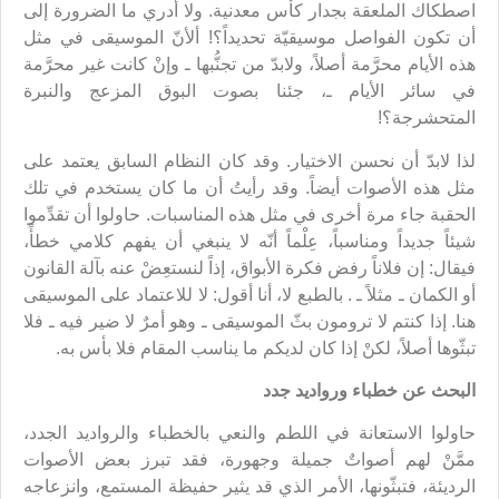
اصطكاك الملعقة بجدار كأس معدنية. ولا أدري ما الضرورة إلى
أن تكون الفواصل موسيقيّة تحديداً؟! ألأنّ الموسيقى في مثل
هذه الأيام محرَّمة أصلاً، ولابدّ من تجنُّبها ـ وإنْ كانت غير محرَّمة
في سائر الأيام ـ، جئنا بصوت البوق المزعج والنبرة
المتحشرجة؟!
لذا لابدّ أن نحسن الاختيار. وقد كان النظام السابق يعتمد على
مثل هذه الأصوات أيضاً. وقد رأيتُ أن ما كان يستخدم في تلك
الحقبة جاء مرة أخرى في مثل هذه المناسبات. حاولوا أن تقدِّموا
شيئاً جديداً ومناسباً، عِلْماً أنّه لا ينبغي أن يفهم كلامي خطأً،
فيقال: إن فلاناً رفض فكرة الأبواق، إذاً لنستعِضْ عنه بآلة القانون
أو الكمان ـ مثلاً ـ . بالطبع لا، أنا أقول: لا للاعتماد على الموسيقى
هنا. إذا كنتم لا ترومون بثّ الموسيقى ـ وهو أمرٌ لا ضير فيه ـ فلا
تبثّوها أصلاً، لكنْ إذا كان لديكم ما يناسب المقام فلا بأس به.
البحث عن خطباء ورواديد جدد
حاولوا الاستعانة في اللطم والنعي بالخطباء والرواديد الجدد،
ممَّنْ لهم أصواتٌ جميلة وجهورة، فقد تبرز بعض الأصوات
الرديئة، فتبثّونها، الأمر الذي قد يثير حفيظة المستمع، وانزعاجه