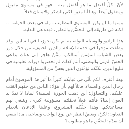
لأنّ لكلّ أفضل ما هو أفضل منه ـ فهو في مستوىً مقبول
ومعقول أيضاً. وهنا أنا مَدين لكم بالشكر والامتنان فعلاً.
ومنها ما لم يكن بالمستوى المطلوب ـ ولو في بعض الجوانب ـ،
لكنه في طريقه إلى التحسُّن والتطور، فهذه هي البداية.
هذا الراديو والوسيلة التواصلية لم تكن بحوزتنا في السابق. وقد
وظِّفت مؤخراً في خدمة الإسلام والدين الحنيف، من خلال دور
بعض الشباب المؤمن أمثالكم، ممَّنْ هاجر إلى هناك بداعي
الحسّ الديني والوطني. أنتم كذلك لم تحضروا دورات تعليمية في
تبليغ الدين، لكنّكم تؤمِّنون الدور بحسٍّ من المسؤولية.
وهنا أعترف لكم بأنّي في غيابكم كثيراً ما أثير هذا الموضوع أمام
رجال الدين والعلماء، قائلاً لهم بأن هؤلاء الناس من حقِّهم العَتَب
عليكم، والتساؤل: أين ذهبت الحوزة العلمية؟ لماذا لا تمدّ يد
العون إلينا؟ فأنتم فعلاً تحمَّلتم مسؤولية كبرى، وينبغي لهم
مساعدتكم. وهذا حقُّكم المشروع، وعلينا الإذعان بانعدام
التعاون؛ لكنْ، وبغضّ النظر عن نوع الواجب وصاحبه، ماذا ينبغي
أن تقدّم؛ لتحقّق ما هو مطلوب؟