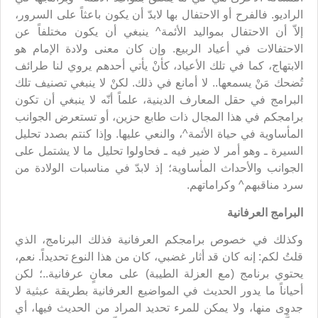
الراديو. فالفرح أو الاحتفال بها لابدّ أن يكون باعثاً على السرور،
إلاّ أن الاحتفال بمواليد الأئمة^ ينبغي أن يكون مختلفاً عن
الاحتفالات في أعياد الربيع. وإن كان معنى ولادة الإمام هو
الابتهاج، كما في تلك الأعياد، كأنْ يأتي أحدهم يروي لنا طرائف
تُضحك مَنْ يسمعها.. لا أمانع في ذلك. لكنْ لا ينبغي تصنيف تلك
البرامج في حقل المعارف الدينية، علماً أنّه لا ينبغي أن تكون
برامجكم في هذا المجال ذات طابع حزين، أو تستعرض الجوانب
المأساوية في حياة الأئمة^، والنعي عليها. وإذا كنتم بصدد تحليل
السيرة ـ وهو أمر لا ضير فيه ـ فحاولوا تحليل ما لا يشتمل على
الجوانب والأحداث المأساوية؛ إذ لابدّ في مناسبات الولادة من
سرد مناقبهم^ وكراماتهم.
البرامج العرفانية
وكذلك في خصوص برامجكم العرفانية فذلك البرنامج، الذي
قلتُ لكم: إنه كان قد أثار غضبي، كان من هذا النوع تحديداً. نعم،
يحتوي برنامج (مع العزلة الطيبة) على معانٍ عرفانية..؛ لكن
أحياناً ما يدور الحديث في المواضيع العرفانية بطريقة عبثية لا
جدوى منها، ولا يمكن للمرء تحديد المراد من الحديث فيها، أي