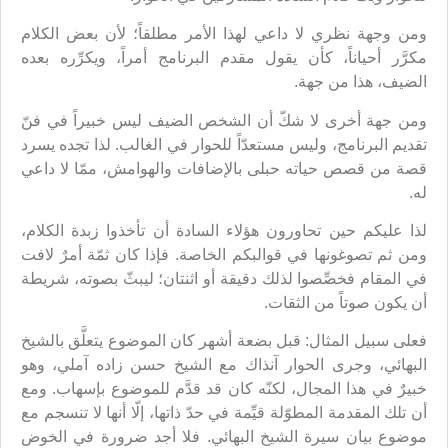
ومن وجهة نظري لا داعي لهذا الأمر مطلقاً؛ لأن بعض الكلام
مكرَّر أحياناً، كأن يقول مقدم البرنامج أمراً، ويكرِّره بعده
الضيف، هذا من جهة.
ومن جهة أخرى لا شكّ أن الشخص الضيف ليس خبيراً في فنّ
تقديم البرنامج، وليس مستعدّاً للحوار في الغالب. لذا تجده يسرد
قصة من قصص حياته حبلى بالإضافات والهوامش، ممّا لا داعي
له.
لذا عليكم حين تحاورون هؤلاء السادة أن تأخذوا زبدة الكلام،
ومن ثم تصوغونها في قوالبكم الخاصة. فإذا كان ثمّة أمرٌ لافت
في المقام فخصِّصوا لذلك دقيقة أو اثنتان؛ ليبثّ بصوته، شريطة
أن يكون صوتاً من الثقات.
فعلى سبيل المثال: قبل بضعة أشهر كان الموضوع يتعلَّق بالشيخ
البهائي، وجرى الحوار آنذاك مع الشيخ حسن زاده آملي، وهو
خبيرٌ في هذا المجال، لكنّه كان قد قدَّم للموضوع بإسهاب. ومع
أن تلك المقدمة المطوّلة قيِّمة في حدّ ذاتها، إلّا أنها لا تنسجم مع
موضوع بيان سيرة الشيخ البهائي. فلا أجد ضرورة في الخوض