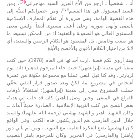
)
[2]
(
أنا ـ شخصياً ـ أرجو من الأخ العزيز السيد مهاجراني
، ومن
)
[3]
(
السيد المسؤول في هذا القسم
، ومن حضراتكم التنبُّه إلى
هذه القضية الهامة، وهي ضرورة أن تقدَّم المعارف الإسلامية
بأسمى وأبهى صورة، وعلى أعلى مستوى أيضاً. وليس معنى
المستوى العالي هو الصعوبة والتعقيد؛ إذ من الممكن تبسيط ما
هو صعب وغامض، بل المقصود هو الكلام الرصين والسديد، أي
لابدّ من اختيار الكلام الأقوى والأفصح والأبلغ.
وهنا أروي لكم قصة دارت أحداثها في العام (1978)، حين كنت
منفياً في مدينة (إيرانشهر)؛ حيث جاء المرحوم (باهنر) ذات يوم
لزيارتي، وقد كنا قبل النفي عملنا مع مجموعةٍ مكونة من عشرة
أشخاص في مشروعٍ ما، لكنْ وبعد صدور قرار النفي بحقّي
حملت المشروع معي إلى مدينة (إيرانشهر)؛ استغلالاً لأوقات
الفراغ في المنفى. وحين وصل (باهنر) كان قد جلب لي هديةً،
بعض النسخ من كتب التربية الإسلامية ـ الصادرة حديثاً آنذاك ـ،
وكان الشهيد باهنر والشهيد بهشتي (رحمة الله عليهما) والسيد
جلال الدين الفارسي هم الذين يكتبون هذه الكتب. وفي الواقع
كان (بهشتي) يضع الفكرة العامة، مع التبويب، ومن ثم يأتي دور
(باهنر) و(الفارسي) في التحرير. وكان للمرحوم باهنر النصيب