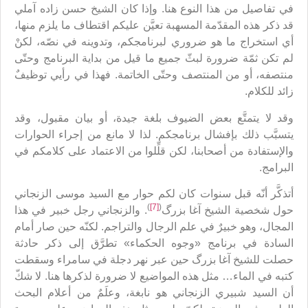
في تفاصيل من هذا النوع هنا. وإذا كان الشيخ حسن زاده آملي
قد ذكر هذه المقدّمة المسهبة تعيَّن عليكم اقتطاف ما يلزم منها،
أي استخراج ما هو ضروري لبرنامجكم، وتدوينه في نصّه، لكنْ
لم تكن ثمّة ضرورة لبثّ جميع ما قيل من بداية البرنامج وحتّى
منتصفه، أو من المنتصف وحتّى الخاتمة. فهذا في رأيي توظيفٌ
زائد للكلام.
وقد لا يتمتَّع بعض الضيوف بلغة جيدة، أو بيان مقبول، وقد
يتسبَّب ذلك بإفشال برنامجكم. لذا لا مانع من إجراء الحوارات
والإستفادة من أصحابنا، لكن قلِّلوا من الاعتماد على كلامكم في
البرامج.
أتذكَّر أنّه قبل سنوات كان لكم حوار مع السيد موسى الزنجاني
)
[7]
(
حول شخصية الشيخ آغا بزرگ
. والزنجاني رجل خبير في هذا
المجال، وهو خبيرٌ في علم الرجال والتراجم. لكنّه حين صار أمام
السادة في برنامج «وجوه الحكماء» تطرَّق إلى ذكر حادثة
حصلت للشيخ آغا بزرگ حين عبر نهر دجلة في سامراء وسقطت
كتبه في الماء… مثل هذه المواضيع لا ضرورة لذكرها هنا. لا شكّ
أن السيد شبيري الزنجاني هو نابغة، وعلَمٌ من أعلام البحث