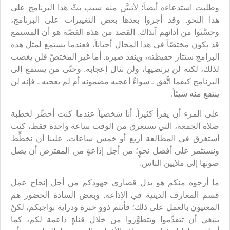
وطلبت استدعاءه أيضاً؛ لأتبيَّن منه سبب بثّ هذا البرنامج على
هذا النحو. وقد أجروا بعدها بعض التغييرات على البرنامج،
وحسَّنوا من أدائهم آنذاك. القصد من هذه القصّة هو أن المستمع
قد يكون مختصّاً في هذا المجال أحياناً، فعندما يستمع لمثل هذه
البرامج ستثار حفيظته، وينفذ صبره. أما غير المختصّ فلن يغضب
لذلك، لكنه لن يرتضيها، ولن تنال إعجابه. وحتّى من يستمع إلى
البرنامج كيفما اتَّفق ـ سواءٌ أعجبه مضمونه أم لم يعجبه ـ فإنه لن
ينتفع منه شيئاً.
على المرء أن يقرأ كثيراً. أنا شخصياً عندما كنت أحضِّر لخطبة
صلاة الجمعة، التي تستغرق من الوقت ساعة واحدة فقط، كنت
أستغرق في المطالعة أربع أو خمس ساعات. علينا أن نخطِّط
ونستثمر على أفضل نحوٍ؛ من أجل إذاعةٍ من المفترض أن يصل
صوتها إلى ملايين الناس.
ما أرجوه منكم هو بذل قصارى جهودكم من أجل إنجاح عمل
قسم المعارف الدينية في الإذاعة. وبعض السادة الحضور هم
المعنيون بالعمل على ذلك؛ فأنتم ذوو خبرة ودراية بواجبكم، لكنْ
ينبغي أن تتقدِّموا وتتطوَّروا من خلال قناةٍ داعمة لكم، كما