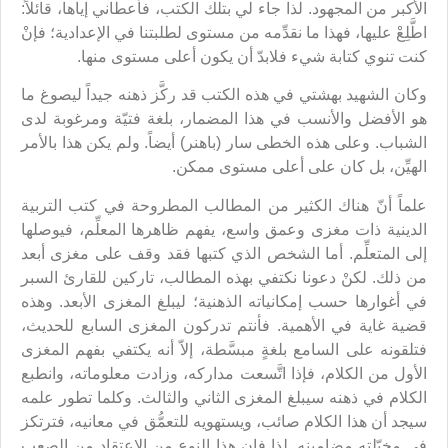
الأكبر من المجهود. لذا جاء لي بتلك الكتب، فأعطاني إياها، قائلاً:
اطَّلِعْ عليها، فهذا ما نقدِّمه من مستوى لطلبتنا في الإعدادية؛ فإنْ
كنت تنوي كتابة شيء فلابدّ أن يكون أعلى مستوى منها.
وكان الشهيد بهشتي في هذه الكتب قد ركَّز ذهنه جيداً ليصوغ ما
هو الأفضل والأنسب في هذا المضمار، بلغة فتيّة ومرغوبة لدى
الشباب. وعلى هذه الخطى سار (باهنر) أيضاً. ولم يكن هذا بالأمر
الهيِّن، بل كان على أعلى مستوى ممكن.
علماً أنّ هناك الكثير من المطالب المطروحة في كتب التربية
الدينية ذات مغزى وعمق واسع، يفهم ظاهرها المعلِّم، فيوصلها
إلى المتعلِّم. أما الشخص الذي كتبها فقد وقف على مغزى أبعد
من ذلك. لكنْ دعونا نكتفي بهذه المطالب، تاركين للقارئ السبر
في أغوارها حسب إمكانياته الذهنية؛ ليبلغ المغزى الأبعد. وهذه
قضية غاية في الأهمية. فأنتم تدركون المغزى السابع للحديث،
فتلقونه على السامع بلغةٍ مبسَّطة، إلاّ أنه يكتفي بفهم المغزى
الأول من الكلام، فإذا اتَّسعت مداركه، وزادت معلوماته، وانطبع
الكلام في ذهنه سيبلغ المغزى الثاني والثالث. وكلما تطور علمه
سيجد أن هذا الكلام صائب، ويستهويه للتعمُّق في معانيه، فترتكز
في مخيّلته مضامينه. لذا فإن هذا النوع من الاعتقاد من الصعب