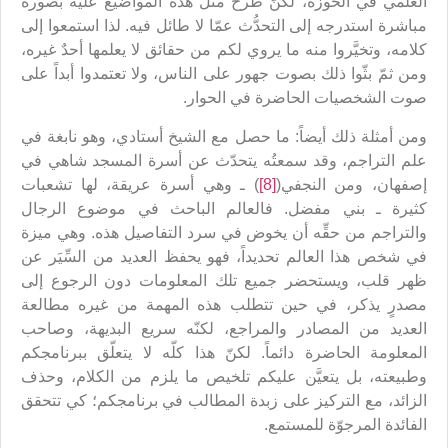
العلمي في الحوزة، لكنّ طرح مثل هذه المواضيع عليه بصورة
مباشرة استدرجه إلى التحدُّث عمّا لا طائل فيه. لذا استمعوا إلى
كلامه، وتخيَّروا منه ما يروي لكم من حقائق لا يعلمها أحدٌ غيره،
ومن ثمّ بثّوا ذلك بصوت جهور على الناس، ولا تعتمدوا أبداً على
صوت الشخصيات الحاضرة في الحوار.
ومن أمثلة ذلك أيضاً: ما حصل مع الشيخ أستادي، وهو نابغة في
علم التراجم، وقد سمعتُه يتحدّث عن أسرة المسجد شاهي في
إصفهان، ومن النجفي(
[8]
) ـ وهي أسرة عريقة، لها تشعبات
كثيرة ـ بني مفضل. فالعالم الباحث في موضوع الرجال
والتراجم من حقِّه أن يخوض في سرد التفاصيل هذه. وهي ميزة
في شخص هذا العالم تحديداً، فهو يحفظ العديد من السِّيَر عن
ظهر قلب، ويستحضر جميع تلك المعلومات دون الرجوع إلى
مصدرٍ يذكر، في حين تتطلب هذه المهمة من غيره مطالعة
العديد من المصادر والمراجع، لكنّه سريع البديهة، وصاحب
المعلومة الحاضرة دائماً. لكنّ هذا كلّه لا يتعلّق ببرنامجكم
وطبيعته، بل يتعيَّن عليكم تلخيص ما يلزم من الكلام، وحذف
الزائد، مع التركيز على زبدة المطالب في برنامجكم؛ كي تتحقق
الفائدة المرجوّة للمستمع.