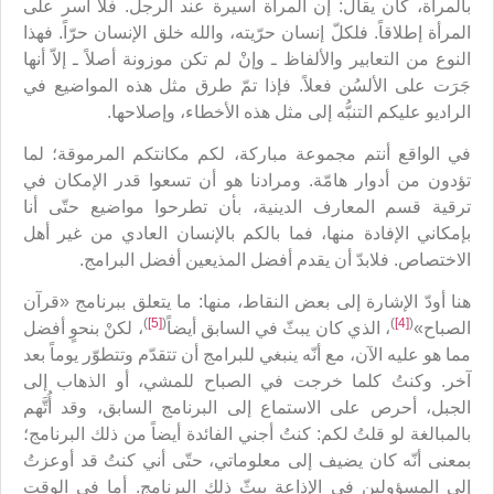
بالمرأة، كأن يقال: إن المرأة أسيرة عند الرجل. فلا أسر على
المرأة إطلاقاً. فلكلّ إنسان حرّيته، والله خلق الإنسان حرّاً. فهذا
النوع من التعابير والألفاظ ـ وإنْ لم تكن موزونة أصلاً ـ إلاّ أنها
جَرَت على الألسُن فعلاً. فإذا تمّ طرق مثل هذه المواضيع في
الراديو عليكم التنبُّه إلى مثل هذه الأخطاء، وإصلاحها.
في الواقع أنتم مجموعة مباركة، لكم مكانتكم المرموقة؛ لما
تؤدون من أدوار هامّة. ومرادنا هو أن تسعوا قدر الإمكان في
ترقية قسم المعارف الدينية، بأن تطرحوا مواضيع حتّى أنا
بإمكاني الإفادة منها، فما بالكم بالإنسان العادي من غير أهل
الاختصاص. فلابدّ أن يقدم أفضل المذيعين أفضل البرامج.
هنا أودّ الإشارة إلى بعض النقاط، منها: ما يتعلق ببرنامج «قرآن
)
[5]
(
)
[4]
(
الصباح»
، الذي كان يبثّ في السابق أيضاً
، لكنْ بنحوٍ أفضل
مما هو عليه الآن، مع أنّه ينبغي للبرامج أن تتقدّم وتتطوّر يوماً بعد
آخر. وكنتُ كلما خرجت في الصباح للمشي، أو الذهاب إلى
الجبل، أحرص على الاستماع إلى البرنامج السابق، وقد أُتَّهم
بالمبالغة لو قلتُ لكم: كنتُ أجني الفائدة أيضاً من ذلك البرنامج؛
بمعنى أنّه كان يضيف إلى معلوماتي، حتّى أني كنتُ قد أوعزتُ
إلى المسؤولين في الإذاعة ببثّ ذلك البرنامج. أما في الوقت