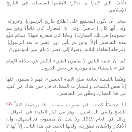
(أُحُد)، التي كثيراً ما تذكر؛ لأهمّيتها المفصلية في التأريخ
الإسلامي.
ينبغي أن يكون المجتمع على اطلاع بتاريخ الرسول|، وغزواته،
وفي أيّها كان | حاضراً، وفي أيّ المعارك كان غائباً؟ ومَنْ هم
خصومه| في تلك المعارك؟ وماذا كان شعاره فيها؟ عليكم تتبُّع
هذه التفاصيل أوّلاً، ومن ثم يأتي دور عصر ما بعد الرسول|،
ومرحلة الخلفاء الثلاثة، وصولاً إلى عصر الإمام أمير المؤمنين×.
كما أنّ عامة الناس لا يعلمون الشيء الكثير عن خلافة الإمام
علي×، باستثناء نبذة موجزة عن بعض الحروب.
وهكذا بالنسبة لحادثة صلح الإمام الحسن×، فهم لا يعلمون عنها
إلاّ بعض الكلمات والشعارات المعتادة، في حين هناك مَن كَتَبَ
في هذا المجال، وحقَّق في التفاصيل.
)
[10]
(
أنا شخصيّاً كنت ـ قبل سنوات مضت ـ قد ترجمتُ كتاباً
للشيخ راضي آل ياسين ـ وهو من كبار العلماء في العراق ـ،
وذلك في العام 1919. ولا شك أنّ مضمونه قد استهلك، وأن
الأفكار والأذهان تطوَّرت، ولديها الجديد في هذا الباب، إلاّ أنّها لا