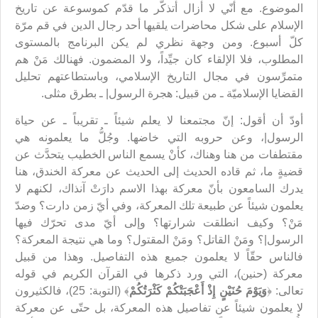
الموضوع. مع أنّي لا أزال أتذكّر ما قدّم كموسوعة عن تاريخ
الإسلام على شكل محاضرات يلقيها أحد رجال الدين في قم مرّة
كلّ أسبوع. ومن وجهة نظري لم يكن البرنامج بالمستوى
المطلوب، فلا الإلقاء كان جيِّداً، ولا المضمون. فهنالك مَنْ هم
متمرِّسون في مجال التاريخ الإسلامي، وباستطاعتهم تحليل
القضايا الإسلاميّة ـ من قبيل: هجرة الرسول| ـ بطرق مثلى.
أودّ أن أقول: إنّ مجتمعنا لا يعلم شيئاً ـ تقريباً ـ عن حياة
الرسول|، وعن حروبه التي خاضها. وجُلُّ ما يعلمونه هي
مقتطفات من هنا وهناك، كأنْ يسمع الناس الخطيب يتحدَّث عن
قضيةٍ ما، ثم قاده الحديث إلى الحديث عن معركة الخندق، هنا
يدرك السامعون بأنّ معركة بهذا الاسم دارَتْ آنذاك، لكنهم لا
يعلمون شيئاً عن طبيعة تلك المعركة، وفي أيّ زمن دارت؟ وضدّ
مَنْ؟ وكيف انطلقت شرارتها؟ وإلى أيّ مدى تحرّك فيها
الرسول|؟ ومَنْ القاتل؟ ومَنْ المقتول؟ وما هي نتيجة المعركة؟
فالناس حقّاً لا يعلمون جميع هذه التفاصيل. وهذا من قبيل
معركة (حنين)، التي ورد ذكرها في القرآن الكريم في قوله
تعالى: ﴿
وَيَوْمَ حُنَيْنٍ إِذْ أَعْجَبَتْكُمْ كَثْرَتُكُمْ
﴾ (التوبة: 25)، فالكثيرون
لا يعلمون شيئاً عن تفاصيل هذه المعركة، بل حتّى عن معركة