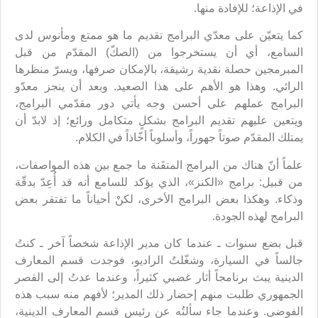
في الإذاعة؛ للإفادة منها.
كما يتعيّن على معدّي البرامج تقديم ما هو ممتع ومأنوس لدى
السامع، أي أن يستخرجوا من (الصكّ) المقدّم من قبل
المبرمجين حصلة نقدية رشيقة، بالإمكان صرفها، ويسرّ منظرها
الرائي. وهذا هو الأهم على هذا الصعيد. وبعد أن ينجز معدّو
البرامج عملهم على أحسن وجه يأتي دور مقدّمي البرامج،
ويتعين عليهم تقديم البرامج بشكلٍ متكامل ورائع؛ إذ لابدّ أن
يمتلك المقدّم صوتاً جهوراً، وأسلوباً أخّاذاً في الكلام.
علماً أنّ هناك من البرامج المتقَنة ما جمع بين هذه المواصفات،
من قبيل: برامج «الكنز»، الذي يؤكد للسامع أنه قد أُعِدّ بدقّة
وذكاء. وهكذا بعض البرامج الأخرى، لكنْ أحياناً ما تفتقر بعض
البرامج لهذه الجودة.
قبل بضع سنوات ـ عندما كان مدير الإذاعة شخصاً آخر ـ كنتُ
جالساً في السيارة، وشغّلتُ الراديو، فوجدت قسم المعارف
الدينية يبث برنامجاً أثار غضبي كثيراً، وعندما عدتُ إلى القصر
الجمهوري طلبت منهم إحضار ذلك المدير؛ لأفهم منه سبب هذه
الفوضى. وعندما جاء سألتُه عن رئيس قسم المعارف الدينية،