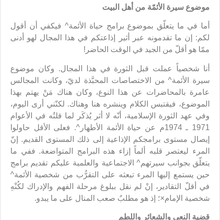
موضوع سيرة الأئمّة من أهل البيت
أما في ما يتعلّق بموضوع برامج حياة الأئمة^ فيكفي أن أقول
لكم: إن ما تقدمونه عبر أثير إذاعتكم في هذا المجال لهو أدنى
ممّا هو أقلّ من الجيد في الوقت الحاضر!
أنا شخصياً عملت قبل الثورة في هذا المجال. وكان موضوع
سيرة الأئمة^ من الاختصاصات المحبَّذة لديّ، وكانت المجالس
عامرة بالمحاضرات عن هذا النوع، وكان هناك مَنْ يهتم بهذا
الموضوع، فيقتبس الكلام وينشره هنا وهناك. لكنّني أرى اليوم،
وفي عهد الثورة الإسلامية، أنّه لا أثر يُذكَر لما قلتُه في الأعوام
1971 ـ 1974م عن حياة الأئمة الأطهار^. فعلى الأقل حاولوا
إيصال مستوى برامجكم الإذاعية إلى ذلك المستوى القديم. إنّ
المرء ليعتصر قلبه ألماً إزاء هذه البرامج المتواضعة. ففي ما
يتعلّق بجوانب سيرتهم^ الاجتماعية والعلمية عليكم تقديم برامج
حين يستمع إليها المرء تبعثه على التقرُّب من شخصية الأئمة^
في أقلّ التقادير، إنْ لم نقل ببلوغ مرحلة الفهم والإدراك لكُنْهِ
شخصية الإمام×؛ إذ هو مطلبٌ صعب المنال على ما يبدو.
قضية النعي والشعائر واللطم