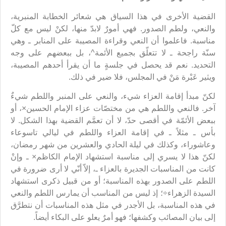
القضية الأخرى في هذا السياق هي شعائر الخطابة المنبرية،
والنعي، ولطم الصدور. فهي أمورٌ لابدّ منها، لكنْ ليس مع كلّ
مناسبة. فاعلموا أن النعي وقراءة المصيبة على المنابر ـ وهي
سنّة راجحة ـ لا تتعلّق بجميع الأئمة^، بل ببعضهم على وجه
التحديد. نعم قد يحصل في جلسةٍ ما أن يقرأ أحدهم المصيبة،
ويثير عَبْرة مَنْ في المجلس، فلا ضير في ذلك.
لكنّ مبدأ إقامة العزاء شيء، والنعي على المنبر واللطم شيءٌ
آخر. فالنعي واللطم هي من مختصّات عزاء الإمام الحسين×، أو
ببعض الأئمّة في أقصى حدّ، لا أن تعمَّم القضية بهذا الشكل. لا
بأس ـ مثلاً ـ في إقامة العزاء واللطم في ليالي تاسوعاء
وعاشوراء، وكذلك في ليلة الحادي والعشرين من شهر رمضان،
لكنّ هذا لا يسري إلى مناسبة استشهاد الإمام الكاظم× ـ وإنْ
كانت من المناسبات الجديرة بالعزاء ـ، إلاّ أنّي لا أرى ضرورة في
اللطم على الصدور بهذه المناسبة؛ أو من قبيل ذكرى استشهاد
السيدة الزهراء÷؛ إذ ليس من المناسب أن يمارس اللطم والنعي
في هذه المناسبة، بل الأجدر في مثل هذه المناسبات أن نتطرَّق
إلى بيان المصائب وكشفها؛ فهو أمرٌ يعلو على البكاء أيضاً.