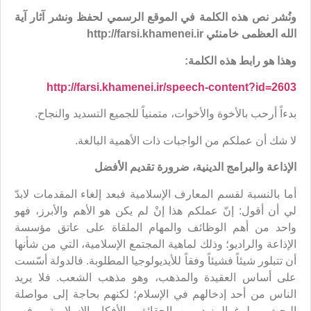
ونُشر نص هذه الكلمة في الموقع الرسمي لحفظ ونشر آثار آية
الله العظمى خامنئي
http://farsi.khamenei.ir
وهذا هو رابط هذه الكلمة:
http://farsi.khamenei.ir/speech-content?id=2603
بدءاً أرحب بالأخوة والأخوات، متمنياً للجميع التسديد والنجاح.
لا شك أن عملكم من الواجبات ذات الأهمية البالغة.
الإذاعة والبرامج الدينية، ضرورة تقديم الأفضل
أما بالنسبة لقسم المعارف الإسلامية فبعد إلغاء المقدمات لابدّ
لي أن أقول: إنّ عملكم هذا إنْ لم يكن هو الأهم والأبرز، فهو
واحد من أهم الوظائف والمهام الملقاة على عاتق مؤسسة
الإذاعة والراديو؛ وذلك لماهية المجتمع الإسلامية، التي من شأنها
أن تتبلور شيئاً فشيئاً وفقاً للأيديولوجيا المطلوبة. فالدولة أسّست
على أساس العقيدة والمذهب، وهو مذهب الشعب. فلا يريد
الناس من أحد إدخالهم في الإسلام؛ لكنهم بحاجة إلى مواصلة
البحث، وبلوغ المزيد من الحقائق والأفكار الإسلامية، وفهم