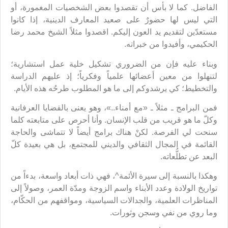
الفاضل. كما لا بأس أن تقصدوا بعض الشخصيات المغمورة، أو
التي ليس لها حضورٌ على صعيد المعارف الدينية، إذا كانوا
مستعدّين لتقديم يد العون إليكم. اقصدوا مثلاً الشيخ محمد رضا
الحكيمي، وأفيدوا من خبراته.
وبناء عليه فإن من الضروري تشكيل خلية عمل استشارية؛
لتنهلوا من معين أعضائها علمياً وفكرياً؛ إذ عليهم الدراسة
والتخطيط؛ كي يرشدوكم إلى ما هو المطلوب طرحُه هذه الأيام.
فمن البرامج ـ مثلاً ـ «مع أمناء..»، وهو يعنى بالقضايا العرفانية
وكلّ ما هو قريب من قلب الإنسان. وأنا أحرص على متابعته كلما
سنحت لي الفرصة. لكنْ هناك برامج أيضاً لا تتماشى والحاجة
القائمة في المجال الثقافي والديني للمجتمع، بل هي بعيدة كلّ
البعد عن تطلُّعاته.
وهكذا بالنسبة إلى سيرة الأئمة^، فهي ذات أبعاد واسعة، بدءاً من
تواريخ الولادة وعدد الأبناء واسم الزوجة ومدّة العمر، وصولاً إلى
المناظرات العلمية، والجدالات السياسية، ومواقفهم من الحكّام،
وما روي من نفي وسجن وثورات.