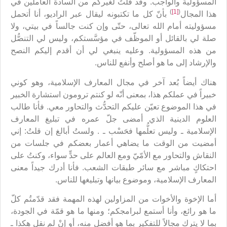
المسؤولية والواجب. وقد قلتُ لغيركم من السادة العاملين في
)
[1]
(
هذا المجال
بأنّ كل ما تكتبونه ليقال عبر الراديو، أنا أتحمل
مسؤوليته أمام الله تعالى، حتّى وإن كنت جالساً في بيتي، ولا
صلة لي بالقائل أو الموظّف في مؤسَّستكم، وليس لي التنصُّل
من هذه المسؤولية. وعليه ينبغي لي أن أقدم إليكم النصح
والإرشاد إلى ما هو أصلح وأنفع للناس.
هناك أيضاً بُعد آخر في مجال المعارف الإسلامية، وهو كوني
خبيراً في عملكم هذا، بمعنى أنّه لو كنتم ترومون استشارة الخبير
في هذا الموضوع تعيّن عليكم التحدُّث والتحاور معي. فأنا طالب
العلوم الدينية الذي أمضى جلّ عمره في تبليغ المعارف
الإسلامية ـ وليس تعلُّمها فحَسْب ـ . ولستُ أبالغ إن قلتُ: إني
أمضيت من الوقت ما يضاهي أعمار بعضكم في جلسات من
النقاش والتحاور مع الأمّيّ ومع العالم على حدٍّ سواء، وكنتُ على
احتكاكٍ مباشر مع سائر طبقات الشعب. فأنا أدرك جيداً معنى
المعارف الإسلامية، وموضوع بيانها وتبليغها للناس.
أما الإخوة والأخوات من المزاولين لهذه المهمة فقد قدّمتُم كلّ
ما هو رائع، وأنا أستمع لبرامجكم؛ ومنها ما هو قمّة في الجودة،
بما لا يترك مجالاً للتفكير بما هو أفضل منه، أو إنْ لم نقل هكذا ـ