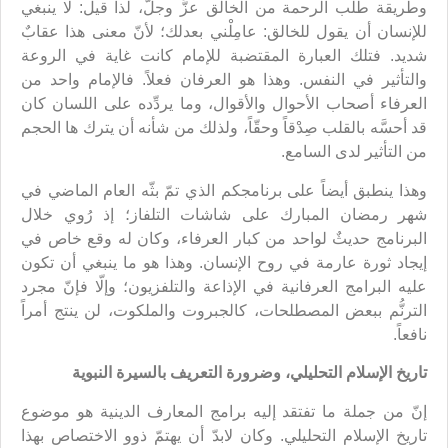
وطريقة طلب الرحمة من الخالق عزَّ وجلَّ، لذا قيل: لا ينبغي
للإنسان أن يقول للخالق: عامِلْني بعدلك؛ لأنّ معنى هذا عقابٌ
شديد. فتلك العبارة المقتضبة للإمام كانت غاية في الروعة
والتأثير في النفس. وهذا هو العرفان فعلاً. فالإمام واحد من
العرفاء أصحاب الأحوال والأقوال، وما يردِّده على اللسان كان
قد أحسَّه بالقلب صِدْقاً وحقّاً، ولذلك من شأنه أن يترك ها الحجم
من التأثير لدى السامع.
وهذا ينطبق أيضاً على برنامجكم الذي تمّ بثّه العام الماضي في
شهر رمضان المبارك على شاشات التلفاز؛ إذ رُوي خلال
البرنامج حديثٌ لواحد من كبار العرفاء، وكان له وقع خاص في
إيجاد ثورة عارمة في روح الإنسان. وهذا هو ما ينبغي أن تكون
عليه البرامج العرفانية في الإذاعة والتلفزيون؛ وإلّا فإنّ مجرد
الترنُّم ببعض المصطلحات، كالجبروت والملكوت، لن ينتج أمراً
نافعاً.
تاريخ الإسلام التحليلي، وضرورة التعريف بالسيرة النبوية
إنّ من جملة ما تفتقد إليه برامج المعارف الدينية هو موضوع
تاريخ الإسلام التحليلي. وكان لابدّ أن يهتمّ ذوو الاختصاص بهذا