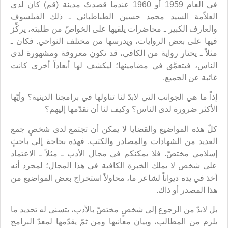
في العام 1959 أو 1960 عندما قصدتُ مدينة (قم) كان لدى
العلاّمة السيد محمد حسين الطباطبائي ـ ذلك الفيلسوف
والعارف الكبير ـ محاضرات يلقيها على الخواصّ من طلبته، يركِّز
فيها على بعض الروايات، ويدرسها من مختلف النواحي. فكان ـ
مثلاً ـ يختار رواية من الكافي، قد تكون معروفة ومشهورة لدى
الناس، فيتعمَّق في مضامينها؛ ليكشف لها أبعاداً أخرى كانت
غائبة عن الجميع.
إذاً ما هي الجوانب التي لابدّ لنا تناولها في برامجنا الدينية؟ وأيّها
الأكثر ضرورة لدى الناس؟ وكيف لنا أن نقدّمها إليهم؟
كلّ هذه المواضيع والقضايا لا يمكن أن تجتمع لدى شخصٍ جمع
العديد من الشهادات والمصادر والكتب. فهذه بحاجة إلى باحثٍ
إسلامي مختصّ. فلا يمكنكم في مجال الأدب ـ مثلاً ـ الاعتماد
على شخص لا يملك الخبرة الكافية في هذا المجال؛ لمجرد أنه
أخذ في يده ديواناً لشاعر ما، محاولاً استخراج بعض المواضيع من
هذا المصدر أو ذاك.
بل لابدّ من الرجوع إلى شخصٍ مختصّ بالأدب، يتسنى له تحديد ما
يلزم من المطالب، وبيان معانيها ومن ثمّ يقدّمها لمعدّ البرامج