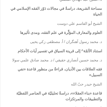
مساحة الشريعة، دراسةٌ في مجالات دَوْر الفقه الإسلامي في
الحياة
الشيخ أبو القاسم علي دوست
العلوم والمعارف المؤثِّرة في علم الفقه، ومدى تأثيرها
د. محمد رسول آهنگران / أ. مصطفى زكي يحيى
استناد الأئمّة^ إلى قرينة السياق في تفسير آيات الأحكام
د. محمد حسين أنصاري حقيقي / د. محمد صادق علمي سولا
فقه العلاقات بين الأديان، قراءةٌ من منظور قاعدة «نفي
السبيل»
الشيخ حيدر حبّ الله
قاعدة «بناء العقلاء»، دراسةٌ تحليليّة في العناصر اللفظيّة
والتطبيقات والمرتكزات