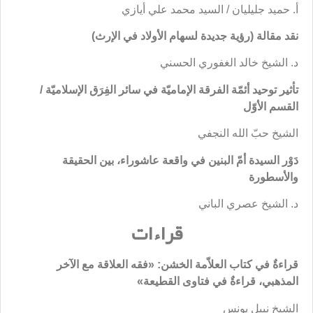
أ. حميد جليليان / السيد محمد علي أيازي
نقد مقالة (رؤية جديدة لسهام الأولاد في الإرث)
د. الشيخ خالد الغفوري الحسني
تأثير توحيد أئمّة الفرقة الإماميّة في سائر الفِرَق الإسلاميّة /
القسم الأوّل
الشيخ حبّ الله النجفي
دَوْر السيدة أمّ البنين في واقعة عاشوراء، بين الحقيقة
والأسطورة
د. الشيخ عصري الباني
قراءات
قراءةٌ في كتاب العلاّمة الخشن: «فقه العلاقة مع الآخر
المذهبي، قراءةٌ في فتاوى القطيعة»
الشيخ نبيل يونس