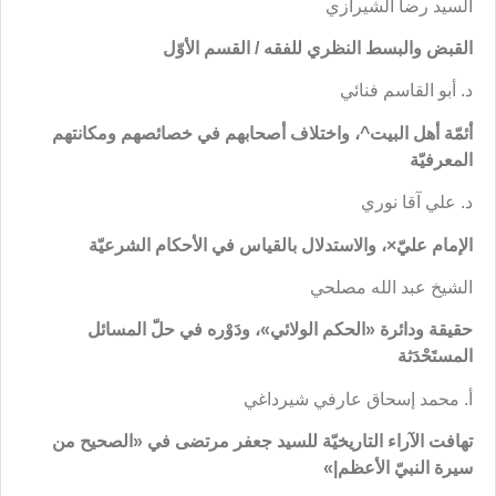
السيد رضا الشيرازي
القبض والبسط النظري للفقه / القسم الأوّل
د. أبو القاسم فنائي
أئمّة أهل البيت^، واختلاف أصحابهم في خصائصهم ومكانتهم
المعرفيّة
د. علي آقا نوري
الإمام عليّ×، والاستدلال بالقياس في الأحكام الشرعيّة
الشيخ عبد الله مصلحي
حقيقة ودائرة «الحكم الولائي»، ودَوْره في حلّ المسائل
المستَحْدَثة
أ. محمد إسحاق عارفي شيرداغي
تهافت الآراء التاريخيّة للسيد جعفر مرتضى في «الصحيح من
سيرة النبيّ الأعظم|»