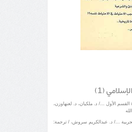
إسلامي (1)
 القسم الأول …/ د. ملكيان، د. لغنهاوزن،
لله
تجربية …/ د. عبدالكريم سروش، / ترجمة: