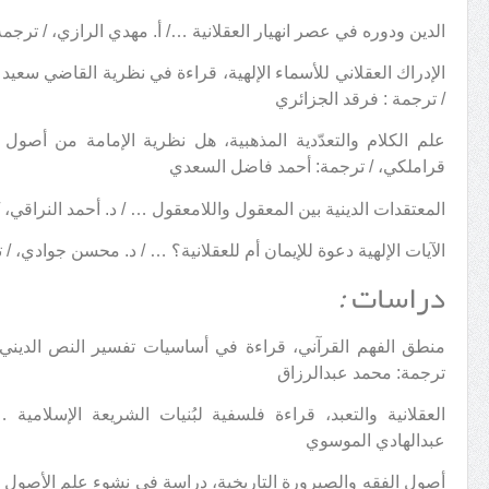
الدين ودوره في عصر انهيار العقلانية …/ أ. مهدي الرازي، / ترجم
الإدراك العقلاني للأسماء الإلهية، قراءة في نظرية القاضي سعيد
/ ترجمة : فرقد الجزائري
علم الكلام والتعدّدية المذهبية، هل نظرية الإمامة من أص
قراملكي، / ترجمة: أحمد فاضل السعدي
المعتقدات الدينية بين المعقول واللامعقول … / د. أحمد النراقي، 
الآيات الإلهية دعوة للإيمان أم للعقلانية؟ … / د. محسن جوادي، /
دراسات
:
منطق الفهم القرآني، قراءة في أساسيات تفسير النص الديني
ترجمة: محمد عبدالرزاق
العقلانية والتعبد، قراءة فلسفية لبُنيات الشريعة الإسلامي
عبدالهادي الموسوي
أصول الفقه والصيرورة التاريخية، دراسة في نشوء علم الأصول و..