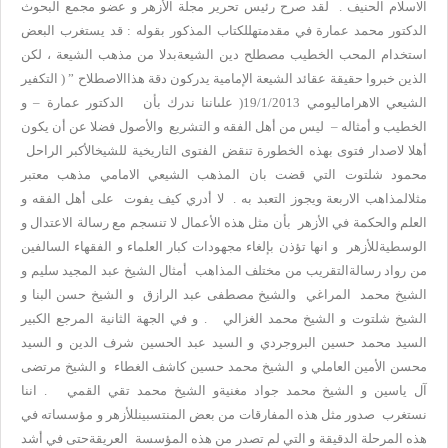
الاسلام الحنيف . لقد صرح رئيس تحرير مجلة الأزهر و عضو مجمع البحوث
الدكتور محمد عمارة في مقدمتهللكتاب المذكور بقوله : قد يستغرب البعض
استخدام المحب الخطيب مصطلح دين الشيعةبدلا من مذهب الشيعة ، لكن
الذين خبروا حقيقة عقائد الشيعة الإمامية يدركون دقة هذاالاصطلاح ” ( التكفير
الشيعي الاهراماليومي 19/1/2013( علىاننا ندرك بأن الدكتور عمارة – و
الخطيب و أمثاله – ليس من أهل الفقه و التشريع والأصول فضلا عن أن يكون
أهلا لاصدار فتوى بهذه الخطورة تنقض الفتوى التاريخية للشيخالأكبر الراحل
محمود شلتوت التي قضت بان المذهب الشيعي الامامي مذهب معتبر
مثلالمذاهب الاربعة ويجوز التعبد به . لا أدري كيف يفوت على أهل الفقه و
العلم والحكمة في الأزهر بأن مثل هذه الأعمال لا تنسجم مع رسالة الاعتدال و
الوسطيةللأزهر و انها تؤذن بإلغاء مجهودات كبار العلماء و الفقهاء السالفين
من رواد رسالةالتقريب من مختلف المذاهب أمثال الشيخ عبد المجيد سليم و
الشيخ محمد المراغي والشيخ مصطفى عبد الرازق و الشيخ حسن البنا و
الشيخ شلتوت و الشيخ محمد الغزالي . و في الجهة الثانية المرجع الكبير
السيد محمد حسين البروجردي و السيد عبد الحسين شرف الدين و السيد
محسن الأمين العاملي و الشيخ محمد حسين كاشف الغطاء و الشيخ مرتضى
آل ياسين و الشيخ محمد جواد مغنيةو الشيخ محمد تقي القمي . اننا
نستغرب صدور مثل هذه المفارقات من بعض المنتسبينللأزهر و مؤسساته في
هذه المرحلة الدقيقة و التي لم تصدر من هذه المؤسسة العريقةحتى في أشد