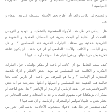
السياسية ؟
و ليسمح لي الكاتب والقارئأن أطرح بعض الأسئلة البسيطة في هذا المقام و
هي :
هل يمكن في ظل هذه الأجواء المشحونة بالتشكيك و التهديد و التوجس
التحدث أو الكتابة أو البحث بحرية في المسائل العقدية و الفقهية و
التاريخيةالخلافية بين مختلف التيارات الفكرية عند المسلمين ؟ و هل
يحق للباحث او الكاتب اوالأستاذ الجامعي أو اي فرد مثقف ان يكون قناعة
فكرية بكل حرية حيالها و يقرراختيار هذا الموقف أو ذاك فيها ؟
كيف سيتم التعامل مع أي كاتب أو باحث أو مفكر يؤلفكتابا حول التيارات
الفكرية و الكلامية عند المسلمين ثم يؤيد بعض الأفكار و الآراءالكلامية
للمعتزلة أو الإمامية ؟ و ما هو الموقف من باحث أو دارس كتب بحثا
فيالمذاهب الفقهية عند المسلمين و أصولها و أدلتها التشريعية ثم أيد بعض
الأصولالتشريعية في الفقه الإمامي أو الزيدي أو الإباضي ؟ هل يحق لباحث أو
مفكر أن يؤلفكتابا حول مفهوم الصحابة و عدالة الصحابة و حجية الصحابي ثم
يختار بعض ما عليهالأصوليين أوالمعتزلة أو الإمامية أو الإباضية فيها ؟
كيف ستفسر في ظل هذه الأجواءالمشحونة الأحاديث الدينية التي تدور بين