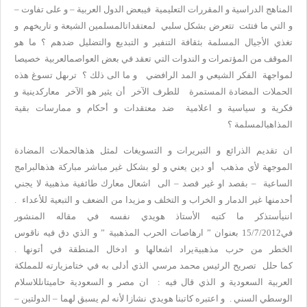
المناهج الدراسية و المقررات التعليمية فيبعض الدول العربية – و على تفاوت –
و التي ما فتئت تتعرض بشكل سلبي لمعتقداتالمسلمين الشيعة و تاريخهم و
تغذي الأجيال المسلمة بثقافة التنفير و التبديع والتضليل ضدهم ؟ ما هو
الموقف من المؤتمرات و الندوات التي تعقد في بعض العواصمالعربية خصيصا
لمواجهة الفكر الشيعي و المد الرافضي و ما الى ذلك ؟ ترىهل تسوغ هذه
الحملات المضادة المستمرة للطرف الآخر أن يثير هو الآخر معاركدينية و
فكرية و سياسية و اعلامية ضد معتقدات و أحكام و ممارسات بقية
المذاهبالمسلمة ؟
ان تقديم الذرائع و التبريرات و التسويغات لمثل هذهالحملات المضادة
الموجهة لأي مذهب أو دين يعني و لو بشكل غير مباشر مباركة هذهالبرامج
الساعية – بقصد او غير قصد – الى اشعال معارك طائفية مذهبية لا يجني
أحدمنها غير الدمار و الخراب و التخلف و مزيدا من الضعف و التبعية للأعداء .
اننيأستذكر ما كتبه الأستاذ هويدي نفسه في مقاله المنشور
في15/7/2012 بعنوان ” ارهاصات الحرب المذهبية ” و الذي دق فيه ناقوس
الخطر من حرب مذهبيةيراد اشعالها و ادخال المنطقة في أتونها .
كما حلل تصريح الرئيس محمد مرسي الذي أدلى به في ختامزيارته للمملكة
العربية السعودية و الذي قال فيه : ان مصر و السعودية حاميتانللاسلام
الوسطي السني . و اعتبره كاتبنا هويدي نشازا لأنه لم يسبق لهما – الدولتين –