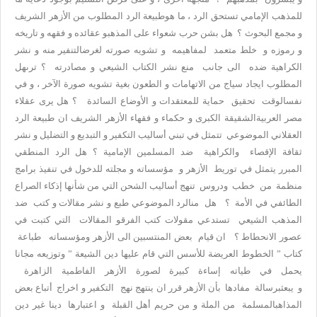
للمذهب الإمامي تستحق الرد ، ما هوطبيعة الرد المطلوب من الأزهر الشريف
و مجمع البحوث ؟ هل بشن حرب شعواء على المذهبو عقائده و فقهه و تاريخه
و رموزه و خلط متعمد لمفاهيمه و تشويه صورته لغرضالتنفير منه و نشر
الكراهية ضده الى جانب منع نشر الكتاب الشيعي و مصادرته ؟ ترىهل
المطلوب ايجاد سياج من الاتهامات و الطعون بغية تشويه صورة الآخر ، و في
نفسالوقت تحقيق حماية للمعتقدات و الأوضاع السائدة ؟ هل يرى عقلاء
مصر العربيةالشقيقة الكبرى و حكماء و فقهاء الأزهر الشريف ان طبيعة الرد
العقلاني الموضوعي تتمثل في تبني أساليب التكفير و التبديع و التضليل و نشر
ثقافة الإقصاء والكراهية ضد المسلمين الإمامية ؟ هل الرد المنطقي
المبرر يتمثل في توريط الأزهر و مؤسساته و مجلته للدخول في تنفيذ برامج
منظمة من خطب ودروس تنهج أساليب الشحن التي من شأنها إذكاء الصراع
الطائفي في الأمة ؟ هل منالرد الموضوعي طبع و نشر مقالات و كتب ضد
المذهب الشيعي تستدعي مقولات كتب الفرقو المقالات التي كتبت في
عصور الانحطاط ؟ ان قيام بعض المنتسبين الى الأزهر ومؤسساته طباعة
كتاب ” الخطوط العريضة للأسس التي قام عليها دين الشيعة ” وتوزيعه مجانا
يحمل في طياته إساءة كبيرة لصورة الأزهر الفاطمية الزاهرة
و يبعثبرسالة مفادها بأن الأزهر قرر ان ينتهج نهج التكفير و اخراج أتباع بعض
المذاهبالمسلمة من الملة و من حريم أهل القبلة و اعتبارها دينا غير دين