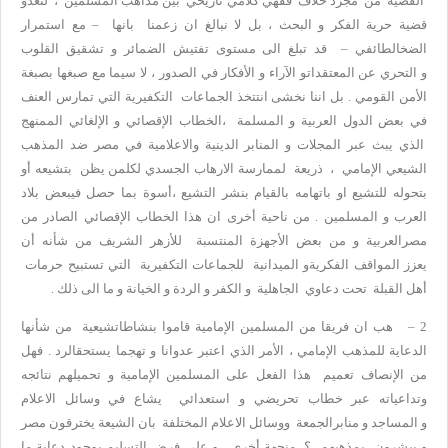
القضية من مجرد خلاف فقهي كلامي تاريخي بين مذاهب المسلمين ، لتغدو
قضية حرية الفكر و البحث ، بل لا نبالغ ان زعمنا بانها – مع استمرار
الضخالطائفي – قد تبلغ الى مستوى تفتيش الضمائر و تشقيق القلوب
و التحري عن المعتقداتو الآراء و الأفكار في الصدور ، لا سيما مع صبغها بصبغة
الأمن القومي . بل اننا نخشى انتتخذ الجماعات التكفيرية التي تمارس العنف
في بعض الدول العربية و المسلمة ،الخطاب الإقصائي و الإلغائي الممنهج
الذي يبث عبر المجلات و المنابر الدينية والاعلامية في مصر ضد المذهب
الشيعي الإمامي ، ذريعة لممارسة الارهاب الجسدي لكلمن يظن بتشيعه أو
بتحوله للتشيع او باتهامه بالقيام بنشر التشيع ،أسوة بما حصل فيبعض بلاد
العرب و المسلمين . من ناحية أخرى ان هذا الخطاب الإقصائي الصادر من
مصرالعربية و من بعض الأجهزة المنتسبة للأزهر الشريف من شأنه أن
يعزز المواقف الفكريةو الميدانية للجماعات التكفيرية التي تستبيح حرمات
أهل القبلة تحت دعاوي الجاهلية و الكفر و الردة و الخيانة و ما الى ذلك .
2 – هب ان فريقا من المسلمين الإمامية قاموا بنشاطاتشيعية من شأنها
الدعاية للمذهب الإمامي ، الأمر الذي اعتبر عدوانا و تهجما يستحقالرد . فهل
من الإنصاف تعميم هذا الفعل على المسلمين الإمامية و تحميلهم نتائجه
وتداعياته عبر خطاب تحريضي و استعدائي يشاع في وسائل الاعلام
و المساجد و منابرالجمعة ووسائل الاعلام المختلفة بان الشيعة يخترقون مصر
و يبشرون بمذهبهم ؟ منجهة أخرى ، و على فرض التسليم بوجود دعاية ما