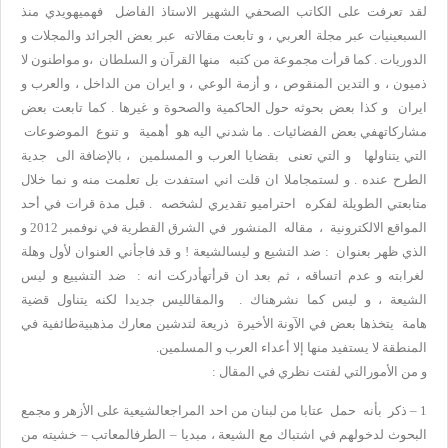
لقد تعرفت على الكاتب الصحفي الشهير الاستاذ الفاضل فهميهويدي منذ
السبعينيات عبر مجلة العربي ، و تابعت مقالاته عبر بعض الجرائد والمجلات و
الدوريات . كما قرأت مجموعة من كتبه منها القرآن و السلطان ،و مواطنون لا
ذميون ، و التدين المنقوص ، و أزمة الوعي ، و ايران من الداخل ، والعرب و
ايران و كذا بعض بحوثه حول الحاكمية والصحوة و غيرها . كما تابعت بعض
مشاركاتهفي بعض الفضائيات . ما شدني اليه هو أهمية و تنوع الموضوعات
التي يتناولها و التي تعنى بقضايا العرب و المسلمين ، بالإضافة الى جدية
الطرح عنده . و لستمجاملا ان قلت اني استفدت بل تعلمت منه و نما خلال
متابعتي الطويلة لفكره احتراميو تقديري لشخصه . قبل مدة قرات في أحد
المواقع الالكترونية ، مقاله المنشور في الشرق القطرية في نوفمبر 2012 و
الذي ظهر بعنوان : ضد التشيع و ليسالشيعة ! و قد فاجأني العنوان لأول وهلة
لغرابته و عدم اتساقه ، ثم بعد ان قرأتهأدركت انه : ضد التشييع و ليس
الشيعة ، و ليس كما نشرهناك . والمقالليس جديدا لكنه يتناول قضية
هامة يتخذها بعض في الآونة الأخيرة ذريعة لتدشين معارك مذهبيةطائفية في
المنطقة لا يستفيد منها إلا أعداء العرب و المسلمين.
و من الأمورالتي لفتت نظري في المقال :
1 – ذكر بأنه حمل عتابا من لبنان من احد المراجعالشيعية على الأزهر و مجمع
البحوث لدخولهم في اشتباك مع الشيعة ، مبديا – الطرفالمعاتب – خشيته من