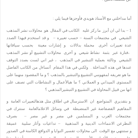
أما مداخلتي مع الأستاذ هويدي فأوجزها فيما يلي :
1 – بدا لي ان أبرز ما ركز عليه الكاتب في المقال هو محاولات نشر المذهب
الشيعي في مجتمعات السنة – حسب تعبيره – و قد استخدم فيهذا الصدد
عدة تعبيرات أخرى محملة بدلالات و إشارات معينة بحسب سياقاتها
،فتارة عبر بثمة نشاط شيعي و أخرى محاولات التشييع أو نشر المذهب
الشيعي وثالثة بعملية التبشير في المذهب ، غير اني لست بصدد التوقف
عندها في هذه المداخلة . ولكني في هذا المقام أتساءل من الكاتب الفاضل
ما هو تعريفه لمفهومي التشييع والتبشير بالمذهب ؟ و ما المقصود منهما على
المستوى الميداني و العملاني ؟ ما هيالأعمال و النشاطات التي تصنف على
انها من قبيل المحاولة في التشييع و التبشيرالمذهبي ؟
و بتقديري المتواضع ان الاسترسال في اطلاق مثل هذهالتعبيرات العامة و
المفاهيم الفضفاضة غير المنضبطة في وسائل الاعلامالعامة ستترك في
مجتمعات العرب و المسلمين في مصر و غير مصر – بصرف
النظرعن الانتماءات الدينية و المذهبية – تداعيات وآثار سلبية عميقة
و ستنتهي مع الوقت الى محاولات تفسير النوايا و الدوافع الكامنة في الصدور