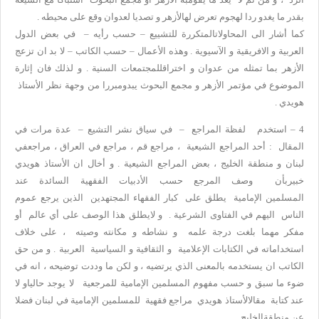
بقدر ما يغدو ردا لهجوم تعرض لهالأزهر و تصديا لعدوان وقع على محيطه .
كما أشار الى المحاولاتالمتكررة للتشييع – حسب رأيه – في بعض الدول
العربية و الافريقية و الآسيوية . وهذه الأعمال – حسب الكاتب – لا بد ان تزعج
الأزهر بما تمثله من عدوان و اختراقللمجتمعات السنية . و لذلك فان إثارة
الموضوع في مؤتمر الأزهر و مجمع البحوث يبدومبررا من وجهة نظر الأستاذ
هويدي .
4 – استخدم لفظة المراجع – في سياق نشر التشيع – عدة مرات في
المقال : أحد المراجع الشيعية ، مراجع قم ، مراجع في العراق ، مراجعفي
لبنان و منطقة الخليج ، بعض المراجع الشيعية . و أخال ان الأستاذ هويدي
خبيربأن وصف المرجع حسب الأدبيات الفقهية السائدة عند
المسلمين الإمامية يطلق على كبار الفقهاء المجتهدين الذين يرجع عموم
الناس اليهم في الفتاوى الشرعية . و لايطلق هذا الوصف على أي عالم أو
مفكر مهما بلغت درجة علمه و نشاطه و مكانته وصيته ، على خلاف
استخداماته في الكتابات الإعلامية و الثقافية و السياسية العربية . و من حق
الكاتب ان يستخدمه بالمعنى الذي يرتضيه ، و لكن ما وددت توضيحه ، انه في
ضوء ما سبق و حسب مفهوم المسلمين الإمامية للمرجعية لا يوجد حالياو لا
عند كتابة مقالالأستاذ هويدي مراجع فقهية للمسلمين الإمامية في لبنان فضلا
عن منطقةالخليج .