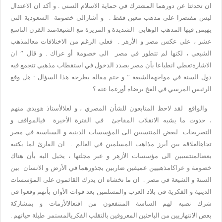
ان تحدثتا عن دورهما المشترك في حماية الاسلام السني . و أكد ان الاعتدال
ليس مقتصرا على مذهب معين فقط . و أشارالى خصومة السعودية التي
يهيمن فيها المذهب الوهابي الشديدة و المريرة مع الشيعةمنذ القرن التاسع
عشر ، على عكس مصر و الأزهر . فعلى الرغم من الاختلافات معالمذهب
الشيعي ، لكنها لم تتطور في مصر الى خصومة أو عراك . و قال ” ان
الاشارةتعطي انطباعا بأن مصر بصدد الدخول في استقطاب مذهبي تتجمع فيه
دول السنة في مواجهةالشيعة ” و ختم مقاله بطرحه هذا السؤال : هل وقع
الرئيس المرسي في الفخ برضاه أورغما عنه ؟
والواقع لقد لاحظ المتابعون للشأن المصري ، و لعلالأستاذ هويدي منهم
، حدوث ما يشبه الانقلاب المفاجئ في الفترة الأخيرة فيالمواقف و
التصريحات لبعض المنتسبين الى المؤسسات الدينية و السياسية في مصر
تجاهالعلاقة بين أبرز مذاهب المسلمين في العالم . ان القارئ لما يكتبه
بعضالمنتسبين الى مؤسسات الأزهر و عبر مجلتها ، يخيل اليه بأن هناك
خصومة و عراكامذهبيين عميقين ضاربين بجذورهما في الأرض و الانسان بين
السنة و الشيعة في مصر . ان ما نخشاه ان يدرك القائمون على المؤسسات
الدينية و الفكرية في بلاد العرب والمسلمين بعد فوات الأوان بأنهم وقعوا في
شرك نصبه لهم الساسة المنتفعون من افتعالالأزمات و بمشاركة
بعض الانتهازيين من الباحثين المعروفين بالتقلب الفكريالمستمر طيلة حياتهم .