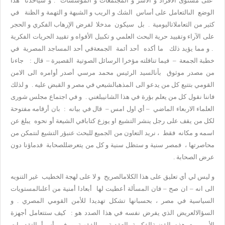
على مستوى الأفراد و الأسر و المجتمعات و المؤسسات . و سيأخذنا هذا
الوضع الىالتعامل على أساس الشك و الريب و الشبهة و التهمة و الظنة في
كثير من التعاملاتاليومية . بل سيكون مدخلا لفرض الإرهاب الفكري و الحجر
على الآراء وتقييد حرية البحث العلمي و تكبيل الأفواه و تقييد الحريات الفكرية
. و مما يؤيد ذلك ما أكده أحد أئمة الجمعةفي أحد المساجد المصرية في
خطبة الجمعة – فيما تناقلته مؤخرا الرسائل الصوتية القصيرة – قال : جاءنا
من مصدر موثوق بأنالسيد الرئيس محمد مرسي أصدر أوامره الى الامن
القومي بتتبع كل من يدعو الى المذهبالشيعي في مصر و القبض عليه . و لذلك
فاننا نقول كل من يعلم بؤرة في هذا الشانيبلغني . و في اجتماع مجلس شورى
العلماء الاربعاء الماضي – أي اول امس – قال في بيانه : بان أرقامه مفتوحة
لكل من يقف على رجل ينشر التشيع او يوزع كتابافي الشيعة أو نحوه يبلغ عن
اسمه و مكانه فقط ، نريد التعاون من الجميع للبحث عنبؤر التشيع لنتمكن من
محاصرتها ، فمصر سنية و ستظل سنية و كل من يتعرضللصحابة فدماؤنا دون
عرض الصحابة .
و ليس لي أي تعليق على هذا الكلامالصريح و لا على لهجة الخطيب غير التنويه
الى انه – ان صح – فان المسألة أعطيت لها أبعادا أمنية من أعلىالمستويات
السياسية في مصر ، بحسبانها تشكل تهديدا للأمن القومي المصري . و
السؤالالعريض الذي يفرض نفسه في هذا الصدد هو : كيف ستتعامل أجهزة
الأمن مع هذه القضيةالفكرية العقدية و الفقهية و في أسوأ التقديرات