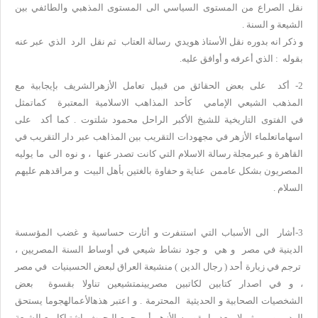
نقل الصراع من المستوى السياسي الى المستوى المذهبي والطائفي بين
الشيعة و السنة .
و ذكر انه بدوره نقل الأستاذ هويدي رسالة العتاب ثم نقل الرد الذي عبر عنه
بقوله : الذي أعرفه و أوافق عليه.
2- أكد على بعض الحقائق من قبيل تعامل الأزهرالشريف بإيجابية مع
المذهب الشيعي الإمامي كأحد المذاهب الاسلامية المعتبرة كماتمثل
في الفتوى التاريخية للشيخ الأكبر الراحل محمود شلتوت . كما أكد على
اسهاماتعلماء الأزهر في مجهودات التقريب بين المذاهب عبر دار التقريب في
القاهرة و عبرمجلة رسالة الاسلام التي كانت تصدر عنها ، و نوه الى ما يوليه
المصريون بشكل عاممن عناية و حفاوة بالغتين بأهل البيت و مراقدهم عليهم
السلام .
3-أشار الى الأسباب التي استنفرت و أثارت حساسية و غضب المؤسسة
الدينية في مصر و هي و جود نشاط شيعي في أوساط السنة المصريين ،
ترجم في زيارة أحد ( رجال الدين ) منشيعة العراق لبعض الحسينيات في مصر
، و في اصدار كتابين لكاتبين مصريينمتشيعين تناولا بقسوة بعض
الشخصيات الصحابية و الحديثية المحترمة . و اعتبر هذهالأعمالهجوما يستحق
الرد ، و من ثم لا يعد ما يقومبه الأزهر أو مجمع البحوث اشتباكا مع الشيعة