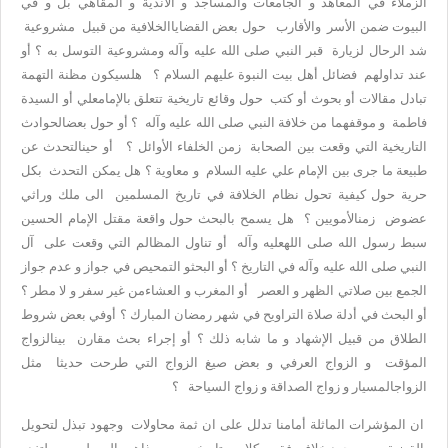
الزملاء في المعاهد و الجامعات والمساجد و الأندية و المقاهي بل و في
البيوت ضمن الأسر والأقارب حول بعض القضاياالخلافية من قبيل مشروعية
شد الرحال لزيارة قبر النبي صلى الله عليه وآله ومشروعية التوسل به ؟ أو
عند تداولهم فضائل أهل بيت النبوة عليهم السلام ؟ هلسيكون مظنة التهمة
تبادل مقالات أو بحوث أو كتب حول وقائع تاريخية تتعلق بالإمامعلي أو السيدة
فاطمة و موقفهما من خلافة النبي صلى الله عليه وآله ؟ أو حول بعضالحوادث
التاريخية التي وقعت بين الصحابة زمن الخلفاء الأوائل ؟ أو حينالتحدث عن
طبيعة ما جرى بين الإمام علي عليه السلام و معاوية ؟ هل يمكن التحدث بكل
حرية حول كيفية تحول نظام الخلافة في تاريخ المسلمين الى ملك وراثي
عضوض زمنالأمويين ؟ هل يسمح بالبحث حول واقعة مقتل الإمام الحسين
سبط رسول الله صلى اللهعليه وآله أو تناول المظالم التي وقعت على آل
النبي صلى الله عليه وآله في التاريخ ؟ أو البحثو التمحيص في جواز و عدم جواز
الجمع بين صلاتي الظهر و العصر أو المغرب و العشاءمن غير سفر و لا مطر ؟
أو البحث في أدلة صلاة التراويح في شهر رمضان المبارك ؟ أوفي بعض شروط
الطلاق من قبيل الإشهاد و ما شابه ذلك ؟ أو إجراء بحث مقارن بينالزواج
المؤقت و الزواج العرفي و بعض صيغ الزواج التي طرحت حديثا مثل
الزواجالمسيار و زواج الصداقة و زواج السياحة ؟
ان المؤشرات الماثلة أمامنا تدلل على ان ثمة محاولات وجهود تبذل لتحويل