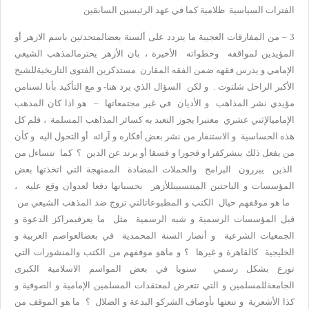
الفترات السياسية ظلامية كما في عهد الرئيسين السابقين
3 – من المفارقات العجيبة ما يتردد على ألسنة بعضالمتحدثين باسم الازهر أو
المؤيدين لمواقفه وخطواته الأخيرة ، بان الأزهر يحترمالمذهب الشيعي
الإمامي و يدرس فقهه ضمن الفقه المقارن مستذكرين الفتوى التاريخيةللشيخ
الأكبر الراحل شلتوت . و لكن السؤال الذي يرد هنا- و مع التأكيد بأنا لسنامن
مؤيدي نشر المذاهب و الأديان في غير مجتمعاتها – هو اذا كان المذهب
الإماميالإثني عشري معتبرا يجوز التعبد به كسائر المذاهب المسلمة ، فلم كل
هذه الحساسية و الاستنفار من نشر بعض أفكاره و آرائه أو التحول اليه و كأن
من يفعل ذلك ينشركفرا و فجورا و فسقا أو يرتد عن الدين ؟ كما نتساءل من
الذين يبررون البرامج والحملات المضادة الممنهجة التي اتخذتها بعض
المؤسسات و الباحثين المنتسبينللأزهر بحسبانها دفعا لعدوان وقع عليه ،
ما هو موقفهم حيال الكتب و المطبوعاتالتي تروج ضد المذهب الشيعي من
قبل المؤسسات الرسمية و شبه الرسمية مثل ما يعرفبمراكز الدعوة و
الجمعيات الشرعية و أنصار السنة المحمدية في بعضالعواصم العربية و
الخليجية كالقاهرة و غيرها ؟ و ماهو موقفهم من الكتب والمنشورات التي
توزع بشكل رسمي سنويا في بعض المواسم الاسلامية الكبرى
الجامعةللمسلمين و التي تتعرض لمعتقدات المسلمين الإمامية و الصوفية و
كذا الأشعرية و تنعتها بأوصاف الشركو البدعة و الضلال ؟ ما هو الموقف من