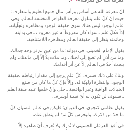
معرفة الله حقّ معرفته»
.
إنّ معرفة الله هي أساس ورأس مال جميع العلوم والمعارف؛
حيث إنّ كلّ علم يتناول معرفة الظواهر المختلفة للعالم. وفي
عالم الوجود ليس هناك سوى حقيقة الوجود ومظاهره وتجلّياته.
إذاً فكلّ علم ـ سواء كان معروفاً أم غير معروف ـ في بدايته
وخاتمته ينظر إلى حقيقة العالم ومظاهره اللامتناهية.
يقول الإمام الخميني، في ديوانه: ما من عينٍ لم ترَ وجه جمالك،
وما من أذنٍ لم تصغِ إلى لحنك، وما مدَّت يدٌ إلاّ إلى مائدتك، ولم
يبحث أحدٌ في العالم إلاّ عن أثر أقدامك.
وبناءً على ذلك فشرف كلّ علمٍ يرجع إلى مقدار ارتباطه بحقيقة
الوجود، والنظرة الإلهيّة له، وإلاّ فإنّ كلّ ما كان من صنع
الخيالات الواهية وغير الواقعية ـ حتّى وإنْ خلعوا عليه صفة العلم
ـ فسوف لن تكون له أيّ قيمة أوشرف.
يقول نظامي كنجوي، في الديوان: فليكن في عالم النسيان كلّ
ما خلا من ذكرك، وليخرس كلّ مَنْ لم ينطق عنك.
في أفق العرفان الحسيني لا تُدرك ولا تُعرف أيّ ظاهرة إلاّ