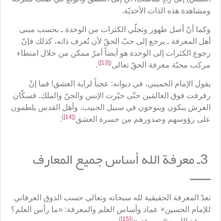
ومشاهدة هذه الذات الأحديّة.
وكما أنّ أصل ظهور وتجلّي الكثرات من الوحدة ـ بحسب مبنى
أهل المعرفة ـ يرجع إلى حبّ الحقّ لأن تُعرف ذاته، كذلك فإنّ
رجوع الكثرات إلى الوحدة هو أيضاً أمرٌ ممكن من خلال امتطاء
)
[13]
(
مركب محبّة معرفة الحقّ تعالى
.
يقول الإمام الخميني، في ديوانه: عجباً لراية العشق! فما إنْ
رفرفت فوق العالمَين حتّى حيّرت الإنس والجنّ والملك. فسكّان
العرش يبكون وينوحون في سبيل الحبيب، وأهل القدس يلطمون
)
[14]
(
على رؤوسهم وصدورهم من حسرة العشق
.
3ـ معرفة الله أساس جميع المعارف
ــــــ
تعدّ المعرفة الحقيقية لله سبحانه وتعالى حسب الذوق العرفاني
للإمام الحسين× عماد وأساس العلم والمعرفة: «ما رأس العلم؟
)
[15]
(