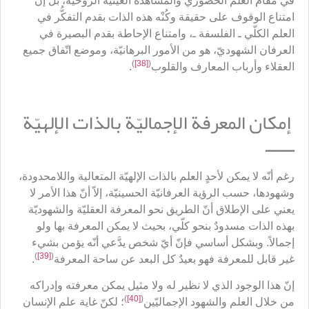
في مقام العلم الحضوري والمشاهدة العينيّة الروحيّة، بل إنّ
امتناع الوقوف على حقيقة وكُنْه هذه الذات بقدم التفكُّر في
العلم الكلّي ـ الفلسفة ـ، وامتناع الإحاطة بقدم البصيرة في
العرفان الشهوديّ، هو من الأمور البرهانيّة، وموضع اتّفاق جميع
)
[38]
(
العقلاء وأرباب المعارف والقلوب
.
إمكان المعرفة الإجماليّة بالذات الإلهيّة
ــــــ
رغم أنّه لا يمكن لأحدٍ العلم بالذات الإلهيّة المتعالية واللامحدودة،
وشهودها، حسب الرؤية العرفانيّة الحسينيّة، إلاّ أنّ هذا الأمر لا
يعني على الإطلاق أنّ الطريق نحو المعرفة العقليّة والشهوديّة
بهذه الذات مسدودٌ بنحو كلّي، بحيث لا يمكن المعرفة بها ولو
إجمالاً. وبشكل أساسي فإنّ أيّ شخص يدَّعي أنّه يؤمن بشيء
)
[39]
(
غير قابل للمعرفة فهو بعيدٌ كل البعد عن ساحة المعرفة
.
إنّ هذا الوجود الذي لا نظير له ولا مثيل يمكن معرفته وإدراكه
)
[40]
(
من خلال العلم والشهود الإجماليّين
؛ لكنّ غاية علم الإنسان