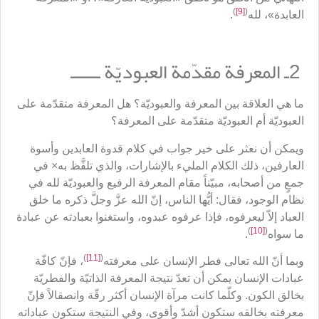
)
[9]
(
العابدة»، لله
.
2ـ المعرفة مقدّمة العبوديّة ــــــ
ما هي العلاقة بين المعرفة والعبوديّة؟ هل المعرفة متقدّمة على
العبوديّة أم العبوديّة متقدّمة على المعرفة؟
ويمكن أن نعثر على خير جواب في كلام قدوة العابدين وأسوة
العارفين، ذلك الكلام المليء بالإشارات، والذي تلفَّظ به× في
جمعٍ من أصحابه، مبيّناً مقام المعرفة الرفيع والعبوديّة لله في
نظام الوجود، فقال: أيُّها الناس، إنّ الله عزَّ وجلَّ ذكره ما خلق
العباد إلاّ ليعرفوه، فإذا عرفوه عبدوه، واستغنوا بعبادته عن عبادة
)
[10]
(
ما سواه
.
)
[11]
(
وبما أنّ الله تعالى فطر الإنسان على معرفته
، فإنّ كافّة
عبادات الإنسان يمكن أن تعدّ نتيجة المعرفة الذاتيّة والفطريّة
بخالق الكون. وكلّما كانت مرآة الإنسان أكثر رقّة وانصقالاً فإنّ
معرفته بخالقه ستكون أشدّ وأقوى، وفي النتيجة ستكون عباداته