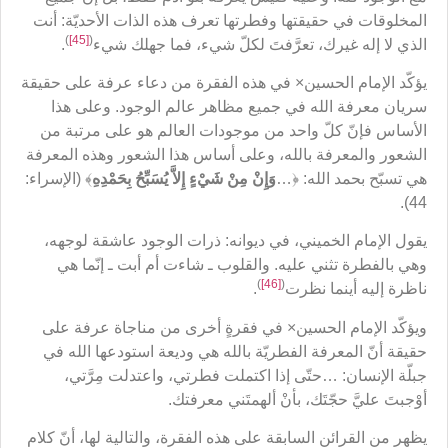
المخلوقات في حقيقتها وفطرتها تعرف هذه الذات الأحديّة: أنت
)
[45]
(
الذي لا إله غيرك، تعرَّفتَ لكلّ شيء، فما جهلك شيء
.
يؤكّد الإمام الحسين× في هذه الفقرة من دعاء عرفة على حقيقة
سريان معرفة الله في جميع مظاهر عالم الوجود. وعلى هذا
الأساس فإنّ كلّ واحد من موجودات العالم هو على مرتبة من
الشعور والمعرفة بالله، وعلى أساس هذا الشعور وهذه المعرفة
هي تسبّح بحمد الله: ﴿…
وَإِنْ مِنْ شَيْءٍ إِلاَّ يُسَبِّحُ بِحَمْدِهِ
﴾ (الإسراء:
44).
يقول الإمام الخميني، في ديوانه: ذرات الوجود عاشقة لوجهه،
وهي بالفطرة تثني عليه. والقلوب ـ شاءت أم أبت ـ إنّما هي
)
[46]
(
ناظرة إليه أينما نظرت
.
ويؤكّد الإمام الحسين× في فقرةٍ أخرى من مناجاة عرفة على
حقيقة أنّ المعرفة الفطريّة بالله هي وديعة استودعها الله في
جبلّة الإنسان: …حتّى إذا اكتملت فطرتي، واعتدلت مِرَّتي،
أوْجبتَ عليَّ حجّتَك، بأنْ ألهمتَني معرفتك.
يظهر من القرائن السابقة على هذه الفقرة، والتالية لها، أنّ كلام