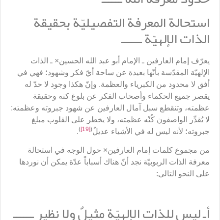
استحالة المعرفة التفصيليّة بحقيقة
الذات الإلهيّة ــــــ
يعرّف إمام العارفين ـ الإمام أبو عبد الله الحسين× ـ الذات
الإلهيّة المقدّسة بأنّها بعيدة عن ساحة أيّ فكر وشهود؛ فهي في
أفق لا محدود من الكبرياء والعظمة. وإنّ هكذا وجود لا حدّ له
يقصر جميع الحكماء وأصحاب الفكر عن بلوغ كنه وحقيقة
عظمته، وتنقطع سبل آمال العارفين عن شهود جبروته وعظمته:
لا يُقدِّر الواصفون كُنْه عظمته، ولا يخطر على القلوب مبلغ
)
[19]
(
جبروته؛ لأنه ليس له في الأشياء عديلٌ
.
من مجموع كلمات إمام العارفين× حول الوجه في استحالة
معرفة الذات الربوبيّة نجد أنّ هناك أسباباً عدّة يمكن أن نوردها
على النحو التالي:
أـ ليس للذات الإلهيّة مثيلٌ ولا نظير ــــــ