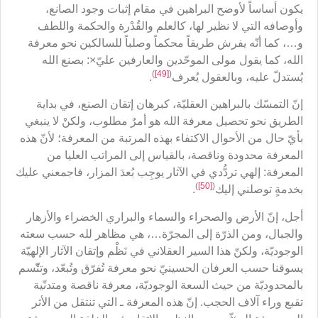
يكون أساساً لأوضح البراهين في مقام إثبات وجود الصانع،
وأوصافه التي لا نظير لها، كالعلم والقُدْرة والحكمة واللطف
و…، كما أنّه يفرش طريقاً محكماً وصلباً للسالكين نحو معرفة
الله، كما يقول مولى الموحّدين والعارفين عليّ×: بصنع الله
)
[49]
(
يُستدلّ عليه، وبالعقول يُعرف
.
إنّ التمسّك بالبراهين العقليّة، كبرهان إتقان الصنع، في بداية
الطريق نحو تحصيل معرفة الله هو أمرٌ مطلوب، ولكنْ لا ينبغي
بأيّ حال من الأحوال الاكتفاء بهذه المرتبة من المعرفة؛ لأنّ هذه
المعرفة محدودة وناقصة، بالقياس إلى المراتب العليا من
المعرفة: إلهي تردُّدي في الآثار يوجِب بُعدَ المزار، فاجمعني عليك
)
[50]
(
بخدمةٍ توصلني إليك
.
أجل، إنّ الأرض والصحراء والسماء والبراري الخضراء والأزهار
والجبال، ومن الذرّة إلى المجرّة…، هي مظاهر لله حسب سعته
الوجوديّة، ولكنّ هذا السير العقلاني في نَظْم وإتقان الآثار الإلهيّة
يسوقنا حسب العرفان الحسينيّ نحو معرفة تُفرّق وتُبعّد، وتتّّسم
بالمحدوديّة من حيث السعة الوجوديّة، معرفة ناقصة ومتدنّية
تقبع وراء آلاف الحجب. إنّ هذه المعرفة ـ التي تنتقل من الأثر