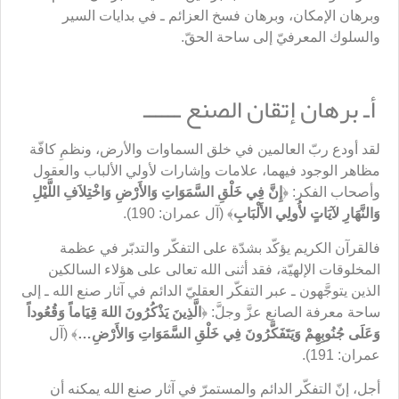
وبرهان الإمكان، وبرهان فسخ العزائم ـ في بدايات السير
والسلوك المعرفيّ إلى ساحة الحقّ.
أـ برهان إتقان الصنع ــــــ
لقد أودع ربّ العالمين في خلق السماوات والأرض، ونظمِ كافّة
مظاهر الوجود فيهما، علامات وإشارات لأولي الألباب والعقول
وأصحاب الفكر: ﴿
إِنَّ فِي خَلْقِ السَّمَوَاتِ وَالأَرْضِ وَاخْتِلاَفِ اللَّيْلِ
وَالنَّهَارِ لآيَاتٍ لأُولِي الأَلْبَابِ
﴾ (آل عمران: 190).
فالقرآن الكريم يؤكّد بشدّة على التفكّر والتدبّر في عظمة
المخلوقات الإلهيّة، فقد أثنى الله تعالى على هؤلاء السالكين
الذين يتوجَّهون ـ عبر التفكّر العقليّ الدائم في آثار صنع الله ـ إلى
ساحة معرفة الصانع عزَّ وجلَّ: ﴿
الَّذِينَ يَذْكُرُونَ اللهَ قِيَاماً وَقُعُوداً
وَعَلَى جُنُوبِهِمْ وَيَتَفَكَّرُونَ فِي خَلْقِ السَّمَوَاتِ وَالأَرْضِ
…
﴾ (آل
عمران: 191).
أجل، إنّ التفكّر الدائم والمستمرّ في آثار صنع الله يمكنه أن