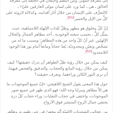
إلى معرفة المؤثّر، ومن النظم والإتقان في الخلقة إلى معرفة
الخالق ـ هي ـ كما ورد على لسان مولى العارفين عليّ× ـ
كالتعرُّف على الإنسان من خلال آثار أقدامه، وكدلالة الروثة على
)
[51]
(
كلٍّ من الإبل والحمير
.
إنّ كلّ مخلوق هو مظهر وظلّ للذات الإلهيّة اللامتناهية، حيث
يمثِّل كلٌّ ـ بحسب سعته الوجودية ـ أحد مظاهر الجمال والجلال
الإلهيّين. غير أنّ كلّ واحد من هذه المظاهر؛ وبسبب ما له من
تشخّص وتعيّن ومحدوديّة، يُعدّ حجاباً ومانعاً أمام نور هذا الوجود
)
[52]
(
اللامحدود
.
كيف يمكن من خلال رؤية ظلّ الظواهر أن ندرك حقيقتها؟ كيف
يمكن من خلال رؤية المانع والحجاب، والتدقيق والفحص فيهما،
أن نرى النور الكائن وراءهما، ونعرف حقيقته؟
حول هذا المعنى يقول الشيخ اللاهيجي: «إنّ جميع الموجودات ما
هي إلاّ مظاهر ومرايا وجه الله؛ فهو الذي ظهر في جميع صور
الموجودات، واختفى في حجاب التعيّنات: وراء حجاب كلّ ذرة
يختفي جمال الروح المنتشر فوق الأرواح.
من عجائب الشؤونات الإلهيّة أنّه مخفيّ في عين ظهوره، وظاهر