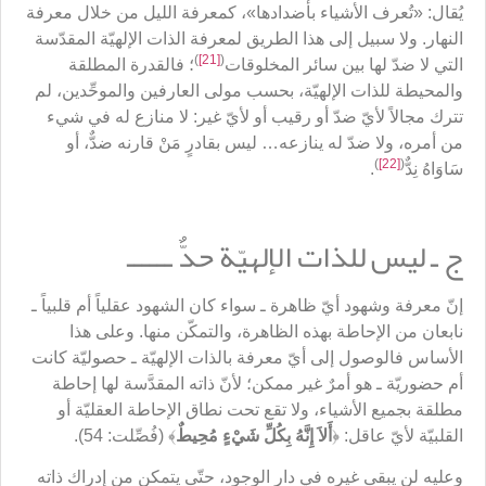
يُقال: «تُعرف الأشياء بأضدادها»، كمعرفة الليل من خلال معرفة
النهار. ولا سبيل إلى هذا الطريق لمعرفة الذات الإلهيّة المقدّسة
)
[21]
(
التي لا ضدّ لها بين سائر المخلوقات
؛ فالقدرة المطلقة
والمحيطة للذات الإلهيّة، بحسب مولى العارفين والموحِّدين، لم
تترك مجالاً لأيّ ضدّ أو رقيب أو لأيّ غير: لا منازع له في شيء
من أمره، ولا ضدّ له ينازعه… ليس بقادرٍ مَنْ قارنه ضدٌّ، أو
)
[22]
(
سَاوَاهُ نِدٌّ
.
ج ـ ليس للذات الإلهيّة حدٌّ ــــــ
إنّ معرفة وشهود أيّ ظاهرة ـ سواء كان الشهود عقلياً أم قلبياً ـ
نابعان من الإحاطة بهذه الظاهرة، والتمكّن منها. وعلى هذا
الأساس فالوصول إلى أيّ معرفة بالذات الإلهيّة ـ حصوليّة كانت
أم حضوريّة ـ هو أمرٌ غير ممكن؛ لأنّ ذاته المقدَّسة لها إحاطة
مطلقة بجميع الأشياء، ولا تقع تحت نطاق الإحاطة العقليّة أو
القلبيّة لأيّ عاقل: ﴿
أَلاَ إِنَّهُ بِكُلِّ شَيْءٍ مُحِيطٌ
﴾ (فُصِّلت: 54).
وعليه لن يبقى غيره في دار الوجود، حتّى يتمكن من إدراك ذاته