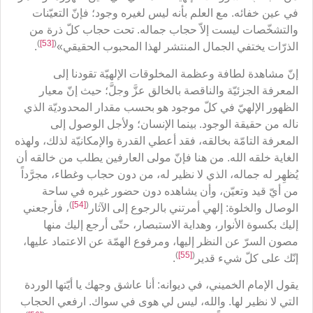
في عين خفائه. مع العلم بأنه ليس لغيره وجود؛ فإنّ التعيّنات
والتشخّصات ليست إلاّ حجاب جماله. تحت حجاب كلّ ذرة من
)
[53]
(
الذرّات يختفي الجمال المنتشر لهذا المحبوب الحقيقي»
.
إنّ مشاهدة لطافة وعظمة المخلوقات الإلهيّة تقودنا إلى
المعرفة الجزئيّة والناقصة بالخالق عزَّ وجلَّ؛ حيث إنّ معيار
الظهور الإلهيّ في كلّ موجود هو بحسب مقدار المحدوديّة الذي
ناله من حقيقة الوجود. بينما الإنسان؛ ولأجل الوصول إلى
المعرفة التامّة بخالقه، فقد أعطي القدرة والإمكانيّة لذلك، ولهذه
الغاية خلقه الله. من هنا فإنّ مولى العارفين يطلب من خالقه أن
يُظهِر له جماله، الذي لا نظير له، من دون حجاب وغطاء، مجرَّداً
من أيّ قيد وتعيّن، وأن يشاهده دون حضور غيره في ساحة
)
[54]
(
الوصال والخلوة: إلهي أمرتني بالرجوع إلى الآثار
، فأرجعني
إليك بكسوة الأنوار، وهداية الاستبصار، حتّى أرجع إليك منها
مصون السرّ عن النظر إليها، ومرفوع الهمّة عن الاعتماد عليها،
)
[55]
(
إنّك على كلّ شيء قدير
.
يقول الإمام الخميني، في ديوانه: أنا عاشق وجهك يا أيّتها الوردة
التي لا نظير لها. والله، ليس لي هوى في سواك. ارفعي الحجاب