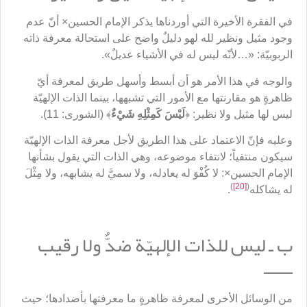
في الفقرة الأخيرة التي أوردناها يذكر الإمام الحسين× أنّ عدم
وجود مثيل ونظير لله لهو دليلٌ واضح على استحالة معرفة ذاته
الربوبيّة: «…لأنّه ليس له في الأشياء عديلٌ».
والوجه في هذا الأمر هو أن أبسط وأسهل طريق لمعرفة أيّ
ظاهرةٍ هو مقارنتها مع الأمور التي تشبهها، بينما الذات الإلهيّة
ليس لها مثيل ولا نظير: ﴿
لَيْسَ كَمِثْلِهِ شَيْءٌ
﴾ (الشورى: 11).
وعليه فإنّ الاعتماد على هذا الطريق لأجل معرفة الذات الإلهيّة
سيكون منتفياً؛ لانتفاء موضوعه، وهي الذات التي يقول بشأنها
الإمام الحسين×: لا كُفْوَ له يعادله، ولا سميَّ له يشابهه، ولا مِثْلَ
)
[20]
(
له يشاكله
.
ب ـ ليس للذات الإلهيّة ضدٌّ ولا رقيب
ــــــ
من الوسائل الأخرى لمعرفة ظاهرةٍ ما معرفتها بأضدادها؛ حيث