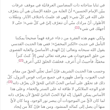
في ثنايا مناجاته ذات المضامين العرفانيّة في موقف عرفات
يبيّن الإمام الحسين× أنّ الغاية من خلقة الإنسان هي أن يتعرّف
على الله في كلّ شيء: إلهي قد علمتُ باختلاف الآثار، وتنقّلات
الأطوار، أنّ مرادك منّي أن تتعرّف إليّ في كلّ شيء؛ حتّى لا
)
[1]
(
أجهلك في شيء
.
ولكي نفهم هذه الفقرة من دعاء عرفة فهماً صحيحاً يمكننا
التأمل في حديث «الكنز المخفيّ»؛ ففي هذا الحديث القدسي
يقول الله سبحانه وتعالى: إنّ الهدف الأساسيّ والغاية القصوى
من خلق الموجودات هي معرفته تعالى ليس إلاّ: كنتُ كنزاً
)
[2]
(
مخفيّاً، فأحببتُ أن أُعرف، فخلقتُ الخلقَ لكي أُعرف
.
وحسب هذا الحديث الشريف فإنّ أصل تجلّي الحقّ من مقام
غيب الغيوب، وأصل ظهوره في جميع مراتب قوس النزول، كلّ
)
[3]
(
ذلك قد تحقّق على أساس الحبّ الذاتي للحقّ لأن يعرِّف ذاته
؛
فذو الوجه الملائكي لا طاقة له على الستر والخفاء. وعلى هذا
الأساس يمكن القول: إنّه لولا الحبّ الذاتيّ للحقّ لأن يعرِّف ذاته
لما كان لأيٍّ من الموجودات أن يبصر نور الوجود، وما كان لأيٍّ
منها أن يصل إلى كماله المنشود. ومن هنا فإنّ كلاًّ من إيجاد