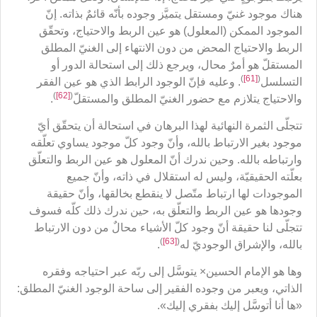
هناك موجود غنيّ ومستقل يتميَّز وجوده بأنّه قائمٌ بذاته. إنّ
الموجود الممكن (المعلول) هو عين الربط والاحتياج، وتحقّق
الربط والاحتياج المحض من دون الانتهاء إلى الغنيّ المطلق
المستقلّ هو أمرٌ محال، ويرجع ذلك إلى استحالة الدور أو
)
[61]
(
التسلسل
. وعليه فإنّ الوجود الرابط الذي هو عين الفقر
)
[62]
(
والاحتياج يتلازم مع حضور الغنيّ المطلق والمستقلّ
.
تتجلّى الثمرة النهائية لهذا البرهان في استحالة أن يتحقّق أيّ
موجود بغير الارتباط بالله، وأنّ وجود كلّ موجود يساوي تعلّقه
وارتباطه بالله. وحين ندرك أنّ المعلول هو عين الربط والتعلّق
بعلّته الحقيقيّة، وليس له استقلال في ذاته، وأنّ جميع
الموجودات لها ارتباط متّصل لا ينقطع بخالقها، وأنّ حقيقة
وجودها هو عين الربط والتعلّق به، حين ندرك ذلك كلّه فسوف
تتجلّى لنا حقيقة أنّ وجود كلّ الأشياء محالٌ من دون الارتباط
)
[63]
(
بالله، والإشراق الوجوديّ له
.
وها هو الإمام الحسين× يتوسَّل إلى ربّه عبر احتياجه وفقره
الذاتي، ويعبر من وجوده الفقير إلى ساحة الوجود الغنيّ المطلق:
«ها أنا أتوسَّل إليك بفقري إليك».