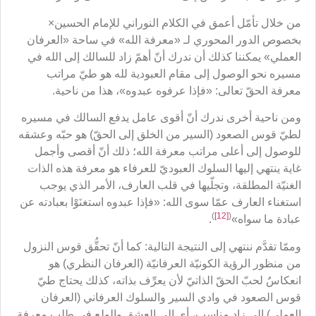
من خلال تأمّل أعمق في الكلام النوراني للإمام الحسين×
بخصوص الدور المحوري لـ «معرفة الله» في ساحة «العرفان
العملي» يمكننا كذلك أن ندرك أنّ أهمّ زاد للسالك إلى الله في
مسيره نحو الوصول إلى مقام العبودية لله هو طيّ مراتب
معرفة الحقّ تعالى: «فإذا عرفوه عبدوه»، هذا من ناحية.
ومن ناحية أخرى ندرك أنّ أقوى عامل يدفع السالك في مسيره
لطيّ قوس الصعود (السير من الخلق إلى الحقّ) هو حبّه وعشقه
للوصول إلى أعلى مراتب معرفة الله؛ ذلك أنّ أقصى وأجمل
غاية ينتهي إليها السلوك العبوديّ للعرفاء هو معرفة هذه الذات
الغنيّة المطلقة، وتجلّيها في قلب العارف، الأمر الذي يوجب
استغناء العارف عمّا سوى الله: «فإذا عبدوه استغنَوْا بعبادته عن
)
[12]
(
عبادة ما سواه»
.
وممّا تقدَّم ننتهي إلى النتيجة التالية: كما أنّ تحقُّق قوس النزول
من منظور الرؤية الكونيّة العرفانيّة (العرفان النظري) هو
انعكاسٌ لحبّ الحقّ الذاتيّ لأن يعرِّف بذاته، كذلك يحتاج طيّ
قوس الصعود في وادي السير والسلوك العرفاني (العرفان
العملي) إلى زادٍ مناسب، أي إلى العشق والولع في طلب معرفة