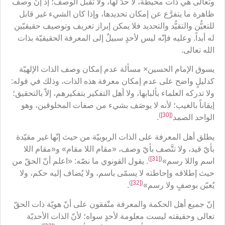
وتعالى هي ذات محيطة، لا حدّ لها، ولا تقبل الوصف؛ إذ إنّ وصف
ظاهرة ما يتفرَّع عن إمكان تحديدها، وإذا كان الشيء غير قابل
للتعيُّن والتقيُّد والتحديد فلا يمكن إبراز تعريف وتوصيف حقيقيّين
له أبداً. وعليه فإنّه ليس لأحدٍ سبيلٌ إلى المعرفة الحقيقيّة بذات
الله تعالى.
يسوق الإمام الحسين× مسألة عدم إمكان وصف الذات الإلهيّة
كدليلٍ واضح على عدم إمكان معرفة هذه الذات، وذلك في قوله:
ولا تدركه العلماء بألبابها، ولا أهل التفكير بتفكيرهم، إلاّ بالتحقيق؛
إيقاناً بالغيب؛ لأنه لا يوصَف بشيء من صفات المخلوقين، وهو
)
[30]
(
الواحد الصمد
.
يطلق أهل المعرفة على الذات الربوبيّة من حيث إنّها غير مقيّدة
بأيّ قيد، ولا تتَّصف بأيّ وصف، «مقام اللا مقام» و«مقام اللا
)
[31]
(
اسم واللا رسم»
. يقول القونوي ما نصّه: «اعلم أنّ الحقّ من
حيث إطلاقه وإحاطته لا يسمّى باسم، ولا يُضاف إليه حكم، ولا
)
[32]
(
يُعيّن بوصفٍ ولا رسم»
.
إنّ جميع أهل الحكمة والمعرفة متّفقون على أنّ هويّة ذات الحقّ
تعالى وحقيقته ليست معلومة لأحدٍ سواه؛ لأنّ الذات الأحديّة