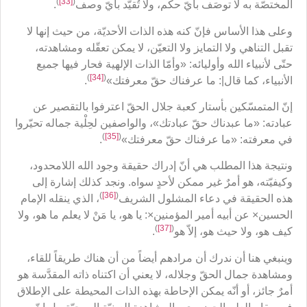
)
[33]
(
المختصّة به لا توصَف بأيّ حكم، ولا تُقيّد بأيّ وصف
.
وعلى هذا الأساس فإنّ كنه هذه الذات الأحديّة، من حيث إنها لا
تقبل التناهي ولا التمايز ولا التعيّن، لا يمكن تعقّله ومشاهدته،
حتّى لأنبياء الله وأوليائه: «وأمّا الذات الإلهية فحار فيها جميع
)
[34]
(
الأنبياء، كما قال|: ما عرفناك حقّ معرفتك»
.
إنّ المتمسّكين بأستار كعبة جلال الحقّ اعترفوا بالتقصير عن
عبادته: «ما عبدناك حقّ عبادتك»، والواصفين لحِلْية جماله تحيّروا
)
[35]
(
في معرفته: «ما عرفناك حقّ معرفتك»
.
ونتيجة هذا المطلب هي أنّ إدراك حقيقة وجود الله اللامحدود،
وكيفيّته، هو أمرٌ غير ممكن لأحدٍ سواه. ونجد كذلك إشارة إلى
)
[36]
(
هذه الحقيقة في دعاء المشلول الشريف
، الذي ينقله الإمام
الحسين× عن أبيه أمير المؤمنين×: يا هو، يا مَنْ لا يعلم ما هو، ولا
)
[37]
(
كيف هو، ولا حيث هو، إلاّ هو
.
وينبغي هنا أن ندرك أن مرادهم أيضاً من أن هناك طريقاً للقاء،
ومشاهدة جمال الحقّ وجلاله، لا يعني أن اكتناه ذاته المقدَّسة هو
أمرٌ جائز، أو أنّه يمكن الإحاطة بهذه الذات المحيطة على الإطلاق