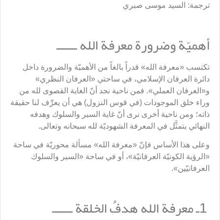
ترجمة: السيد موسى صبري
أهميّة وضرورة معرفة الله ــــــ
تكتسب «معرفة الله» قدراً بالغاً من الأهميّة والضرورة داخل
دائرة العرفان الإسلامي، في ساحتي «العرفان النظري»
و«العرفان العملي». فمن ناحية نجد أنّ الغاية القصوى لله من
وراء خلق الموجودات (في قوس النزول) هي أن يعرِّف لنا حقيقة
ذاته؛ ومن ناحية أخرى نرى أنّ غاية السير والسلوك وهدفه
النهائي يتمثَّل في المعرفة الشهوديّة لله سبحانه وتعالى.
وعلى هذا الأساس فإنّ «معرفة الله» مسألة محوريّة في ساحة
«الرؤية الكونيّة العرفانيّة»، أو في ساحة «السير والسلوك
العرفانيّين».
1ـ معرفة الله هدفُ الخلقة ــــــ