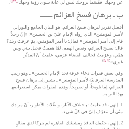
)
[56]
(
عن وجهك. فقَسَماً بروحك ليس لي غاية سوى رؤية وجهك
.
ب ـ برهان فسخ العزائم ــــــ
أفضل تقرير لبرهان فسخ العزائم، هو البيان الجامع والنوراني
لأمير المؤمنين× الذي رواه الإمام عليّ بن الحسين×: «إنّ رجلاً
قام إلى أمير المؤمنين× فقال: يا أمير المؤمنين، بِمَ عرفتَ ربك؟
قال: بفسخ العزائم، ونقض الهمم. لمّا هممتُ فحيل بيني وبين
همّي، وعزمتُ فخالف القضاء عزمي، علمتُ أنّ المدبِّر
)
[57]
(
غيري»
.
وفي بعض فقرات دعاء عرفة نجد الإمام الحسين× ـ وهو ربيب
المدرسة العرفانيّة لأمير المؤمنين× ـ يشير إلى برهان فسخ
العزائم، إما تلويحاً، أو تصريحاً. وهذه الفقرات يمكن استعراضها
بهذا الترتيب:
1ـ إلهي، قد علمتُ؛ باختلاف الآثار، وتنقّلات الأطوار، أنّ مرادك
منّي أن تتعرّف إليّ في كلّ شيء.
2ـ إلهي، حكمك النافذ ومشيئتك القاهرة لم يتركا لذي مقالٍ