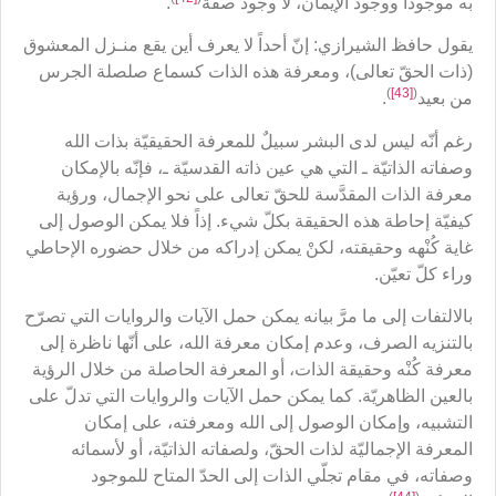
به موجوداً ووجود الإيمان، لا وجود صفة
.
يقول حافظ الشيرازي: إنّ أحداً لا يعرف أين يقع منـزل المعشوق
(ذات الحقّ تعالى)، ومعرفة هذه الذات كسماع صلصلة الجرس
)
[43]
(
من بعيد
.
رغم أنّه ليس لدى البشر سبيلٌ للمعرفة الحقيقيّة بذات الله
وصفاته الذاتيّة ـ التي هي عين ذاته القدسيّة ـ، فإنّه بالإمكان
معرفة الذات المقدَّسة للحقّ تعالى على نحو الإجمال، ورؤية
كيفيّة إحاطة هذه الحقيقة بكلّ شيء. إذاً فلا يمكن الوصول إلى
غاية كُنْهه وحقيقته، لكنْ يمكن إدراكه من خلال حضوره الإحاطي
وراء كلّ تعيّن.
بالالتفات إلى ما مرَّ بيانه يمكن حمل الآيات والروايات التي تصرّح
بالتنزيه الصرف، وعدم إمكان معرفة الله، على أنّها ناظرة إلى
معرفة كُنْه وحقيقة الذات، أو المعرفة الحاصلة من خلال الرؤية
بالعين الظاهريّة. كما يمكن حمل الآيات والروايات التي تدلّ على
التشبيه، وإمكان الوصول إلى الله ومعرفته، على إمكان
المعرفة الإجماليّة لذات الحقّ، ولصفاته الذاتيّة، أو لأسمائه
وصفاته، في مقام تجلّي الذات إلى الحدّ المتاح للموجود