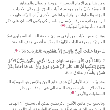
ومن هنا يرى الإمام الحسين× الزوجة والعيال والمظاهر
الطبيعيّة وكلّ ما هو موجود تجلّيات للحقّ. بل وحتّى الأحداث
المرّة، والعداوات والبلايا، يراها هي الأخرى آياتٍ إلهيّة، ظهرت
لتوسيع دائرة معرفة الإنسان بالله، ولكي يكون الإنسان على ذكر
)
[6]
(
الله دائماً، وناظراً لتجلّياته
.
وهناك بعض الآيات من أرقى مبادئ وصفة الشفاء السماوي تعدّ
العبوديّة ومعرفة الذات الإلهيّة المقدَّسة أقصى هدف للخلقة:
)
[7]
(
1ـ ﴿
وَمَا خَلَقْتُ الْجِنَّ وَالإِنسَ إِلاَّ لِيَعْبُدُونِ
﴾ (الذاريات: 56)
.
2ـ ﴿
اللهُ الَّذِي خَلَقَ سَبْعَ سَمَاوَاتٍ وَمِنْ الأَرْضِ مِثْلَهُنَّ يَتَنَزَّلُ الأَمْرُ
بَيْنَهُنَّ لِتَعْلَمُوا أَنَّ اللهَ عَلَى كُلِّ شَيْءٍ قَدِيرٌ وَأَنَّ اللهَ قَدْ أَحَاطَ بِكُلِّ
شَيْءٍ عِلْماً
﴾ (الطلاق: 65).
وقد بيّنت الآية الأولى أنّ هدف خلق الجنّ والإنس هو العبوديّة لله،
وعدّت الآية الثانية معرفة الله تعالى هي الهدف من خلق
)
[8]
(
السماوات والأرض
.
وبالجمع بين هاتين الآيتين الكريمتين يمكن أن نستنتج أنّ الهدف
النهائيّ من الخلق هو تحقُّق «العبوديّة العارفة»، أو «المعرفة