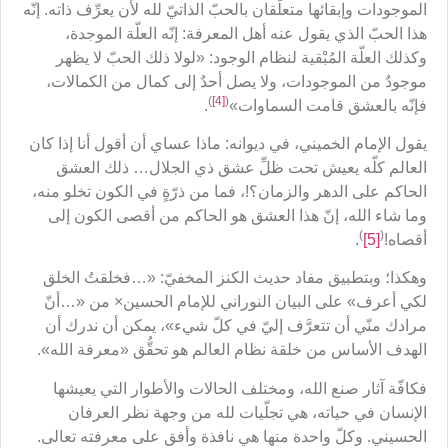
الموجودات وإبقائها متعلِّقان بالحبّ الذاتيّ لله لأن يعرِّف ذاته. إنّه
هذا الحبّ الذي يقول عنه أهل المعرفة: إنّه العلّة الموجدة،
وكذلك العلّة المُبْقية لنظام الوجود: «لولا ذلك الحبّ لا يظهر
موجودٌ من الموجودات، ولا يصل أحدٌ إلى كمال من الكمالات،
)
[4]
(
فإنّه بالعشق قامت السماوات»
.
يقول الإمام الخميني، في ديوانه: ماذا عساي أن أقول أنا إذا كان
العالم كلّه يعيش تحت ظلِّ عشق ذي الجلال… ذلك العشق
الحاكم على الدهر والزمان؟!، فما من ذرّةٍ في الكون تخلو منه،
وما شاء الله، إنّ هذا العشق هو الحاكم من أقصى الكون إلى
)
(
أقصاه!
[5]
.
وهكذا؛ وبتطبيق مفاد حديث الكنز المخفيّ: «…فخلقتُ الخلق
لكي أعرف» على البيان النوراني للإمام الحسين× من «…أنّ
مرادك منّي أن تتعرَّف إليّ في كلّ شيء»، يمكن أن ندرك أن
الهدف الأساس من خلقة نظام العالم هو تحقُّق «معرفة الله».
فكافّة آثار صنع الله، ومختلف الحالات والأطوار التي يعيشها
الإنسان في حياته، هي تجلّيات لله من وجهة نظر العرفان
الحسيني. وكلّ واحدة منها هي نافذة وأفق على معرفته تعالى.