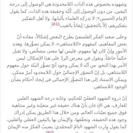
وشهوده بخصوص هذه الذات اللامحدودة هي الوصول إلى درجة
اليقين، من دون الوصول إلى كُنْه وحقيقة هذه الذات، كما يقول
الإمام الحسين×: لا تدركه العلماء بألبابها، ولا أهل التفكير
)
[41]
(
بتفكيرهم، إلاّ بالتحقيق؛ إيقاناً بالغيب
.
وعلى صعيد الفكر الفلسفيّ يطرح البعض إشكالاً، مفاده أنّ
بعض المفاهيم، كمفهوم «اللامتناهي»، لا يمكن تصوُّرها، وهذه
الأمور وإنْ كان لها مفهوم، فليس لها معنى مشخَّص، ولا تقبل
حكماً خاصّاً. ونقول في معرض الردّ على هذا الإشكال: ليس
الأمر بهذا النحو، من أنّه لا يمكن وجود أيّ تصوُّر البتّة حول مفهوم
اللامتناهي، بل إنّ التصوّر الإجماليّ حول اللامحدود أمرٌ ممكن،
ويمكن الاستناد إلى هذا التصوُّر الإجمالي في إيجاد أحكام بشأن
الوجود اللامتناهي.
إنّ ذروة الشهود العقليّ للحكيم، وغاية درجة الشهود القلبي
للعارف، هي الإذعان بأنّ هناك حقيقة غير متعيّنة وغير متناهية
فوق جميع تعيّنات العالم. ومن خلال هذا الطريق يمكن إدراك
وجود هذه الحقيقة، وتحقّقها، والإيمان بها باليقين العقلي والقلبي،
كما يقول وارث الشهود التامّ المحمّدي: يصيبُ الفكرُ منه الإيمانَ
)
[42]
(