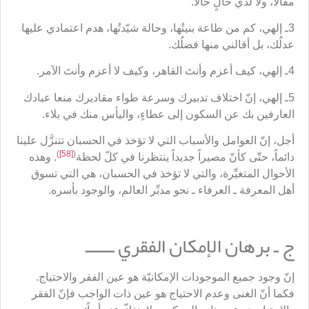
مقالاً، ولا لذي حالٍ حالاً.
3ـ إلهي، كم من طاعة بنيتُها، وحالة شيّدتُها، هدم اعتمادي عليها
عدلُك، بل أقالني منها فضلُك.
4ـ إلهي، كيف أعزم وأنتَ القاهر، وكيف لا أعزم وأنتَ الآمر.
5ـ إلهي، إنّ اختلاف تدبيرك وسرعة طواء مقاديرك منعا عبادك
العارفين بك عن السكون إلى عطاءٍ، واليأس منك في بلاء.
أجل، إنّ العوامل والأسباب التي لا تؤخذ في الحسبان تتنزَّل علينا
)
[58]
(
دائماً، حتّى كأنّ مصيراً جديداً ينتظرنا في كلّ لحظة
. وهذه
الأحوال المتغيِّرة، والتي لا تؤخذ في الحسبان، هي التي تسوق
أهل المعرفة ـ العرفاء ـ نحو مدبِّر العالم، والوجود بأسره.
ج ـ برهان الإمكان الفقري ــــــ
إنّ وجود جميع الموجودات الإمكانيّة هو عين الفقر والاحتياج.
فكما أنّ الغنى وعدم الاحتياج هو عين ذات الواجب فإنّ الفقر