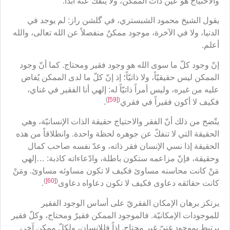
والاحتياج هو عين ذات الممكن، ولا ينفكّ عنه أبداً:
يقول الشيخ محمود الشبستري، في گلشن راز: لم يوجد في
الدنيا، ولا في الآخرة، موجود ممكنٌ منفصلاً عن الله تعالى، والله
أعلم.
إنّ وجود كلّ ما سوى الله هو وجود فقير ومحتاج. كما أنّ وجود
الممكن ليس حقيقيّاً، ولا ذاتيّاً؛ إذ إنّ كلّ ما لدى الممكن يُفاض
عليه من غيره، وليس أمراً ذاتيّاً له: إلهي أنا الفقير في غناي،
)
[59]
(
فكيف لا أكون فقيراً في فقري
.
يتّضح من ذلك أنّ الفقر والاحتياج حقيقة الذات الإنسانيّة، وهي
الحقيقة التي لا تنفكّ عن جوهره لحظة واحدة. وانطلاقاً من هذه
الحقيقة إذا نسي الإنسان فقر ذاته، وعدّ نفسه صاحب كمال
وحقيقة، فإنّ مزاعمه ستكون باطلة، وادّعاءاته كاذبة: …إلهي
مَنْ كانت محاسنه مساوئ فكيف لا تكون مساوئه مساوئ. ومَنْ
)
[60]
(
كانت حقائقه دعاوى فكيف لا تكون دعاواه دعاوى
.
يرتكز برهان الإمكان الفقريّ على أساس الوجود الفقير
للموجودات الإمكانيّة. فالموجود الممكن فقيرٌ ومحتاج، وكلّ فقير
يرتبط بموجودٍ غنيّ غير محتاج. إذاً فللإنسان، ولكلّ ممكن آخر،