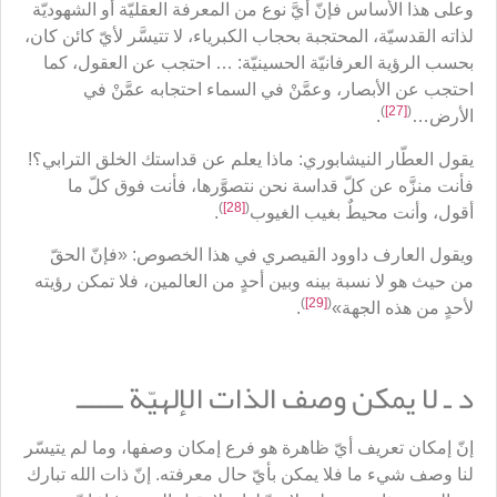
وعلى هذا الأساس فإنّ أيَّ نوع من المعرفة العقليّة أو الشهوديّة
لذاته القدسيّة، المحتجبة بحجاب الكبرياء، لا تتيسَّر لأيّ كائن كان،
بحسب الرؤية العرفانيّة الحسينيّة: … احتجب عن العقول، كما
احتجب عن الأبصار، وعمَّنْ في السماء احتجابه عمَّنْ في
)
[27]
(
الأرض…
.
يقول العطّار النيشابوري: ماذا يعلم عن قداستك الخلق الترابي؟!
فأنت منزَّه عن كلّ قداسة نحن نتصوَّرها، فأنت فوق كلّ ما
)
[28]
(
أقول، وأنت محيطٌ بغيب الغيوب
.
ويقول العارف داوود القيصري في هذا الخصوص: «فإنّ الحقّ
من حيث هو لا نسبة بينه وبين أحدٍ من العالمين، فلا تمكن رؤيته
)
[29]
(
لأحدٍ من هذه الجهة»
.
د ـ لا يمكن وصف الذات الإلهيّة ــــــ
إنّ إمكان تعريف أيّ ظاهرة هو فرع إمكان وصفها، وما لم يتيسّر
لنا وصف شيء ما فلا يمكن بأيّ حال معرفته. إنّ ذات الله تبارك