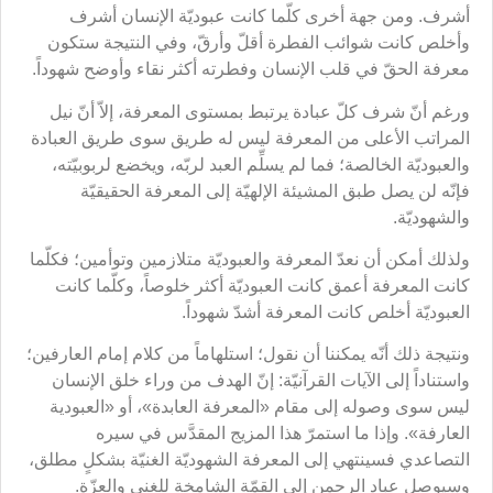
أشرف. ومن جهة أخرى كلّما كانت عبوديّة الإنسان أشرف
وأخلص كانت شوائب الفطرة أقلّ وأرقّ، وفي النتيجة ستكون
معرفة الحقّ في قلب الإنسان وفطرته أكثر نقاء وأوضح شهوداً.
ورغم أنّ شرف كلّ عبادة يرتبط بمستوى المعرفة، إلاّ أنّ نيل
المراتب الأعلى من المعرفة ليس له طريق سوى طريق العبادة
والعبوديّة الخالصة؛ فما لم يسلِّم العبد لربّه، ويخضع لربوبيّته،
فإنّه لن يصل طبق المشيئة الإلهيّة إلى المعرفة الحقيقيّة
والشهوديّة.
ولذلك أمكن أن نعدّ المعرفة والعبوديّة متلازمين وتوأمين؛ فكلّما
كانت المعرفة أعمق كانت العبوديّة أكثر خلوصاً، وكلّما كانت
العبوديّة أخلص كانت المعرفة أشدّ شهوداً.
ونتيجة ذلك أنّه يمكننا أن نقول؛ استلهاماً من كلام إمام العارفين؛
واستناداً إلى الآيات القرآنيّة: إنّ الهدف من وراء خلق الإنسان
ليس سوى وصوله إلى مقام «المعرفة العابدة»، أو «العبودية
العارفة». وإذا ما استمرّ هذا المزيج المقدَّس في سيره
التصاعدي فسينتهي إلى المعرفة الشهوديّة الغنيّة بشكلٍ مطلق،
وسيوصل عباد الرحمن إلى القمّة الشامخة للغنى والعزّة.