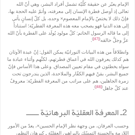
الإمام يعبّر عن حقيقة كلّيّة تشمل أفراد البشر، وهي أنّ الله
تعالى إذ أوصل فطرة الإنسان إلى معرفته، وأتمّ عليه الحجة بها،
فإنّ ذلك لا يختصّ بالإمام المعصوم× وحده، بل كلّ إنسانٍ يأتي
إلى هذه الدنيا فهو يصحب معه هذه المعرفة الفطريّة؛ استناداً
إلى ما قاله الرسول الخاتم: كلّ مولود يُولَد على الفطرة بأنّ الله
)
[47]
(
عزَّ وجلَّ خالقه
.
وانطلاقاً من هذه البيانات النورانيّة يمكن القول: إنّ عبدة الأوثان
هم كذلك يعرفون الله في أعماق فطرتهم، لكنَّهم وأثناء عبادة ما
سواه يخطئون في مقام تعيين المصداق. وعلى هذا الأساس فإنّ
جميع البشر، بمَنْ فيهم الكفّار والملاحدة، الذين يندرجون تحت
زمرة الجاهلين، هم على مراتب من المعرفة الفطريّة: معروفٌ
)
[48]
(
عند كلّ جاهل
.
2ـ المعرفة العقليّة البرهانيّة ــــــ
وحسب العرفان، من وجهة نظر الإمام الحسين×، يعدّ من الأمور
اللازمة والحسنة التمسّك بالبراهين العقليّة ـ كبرهان النظم،