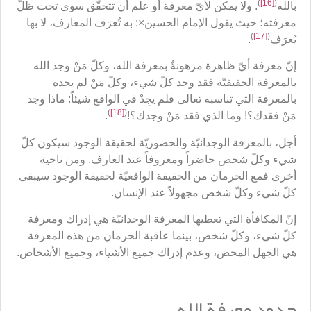
)
[16]
(
بالله
. ولا يمكن لأيّ معرفة أو علم أن تتحقّق سوى تحت ظلّ
معرفته؛ حيث يقول الإمام الحسين×: به تُعرَف المعارف، لا بها
)
[17]
(
يُعرَف
.
إنّ معرفة أيّ ظاهرة مرهونةٌ بمعرفة الله، وكلّ مَنْ وجد الله
بالمعرفة الحقيقيّة فقد وجد كلّ شيء، وكلّ مَنْ لم يجده
بالمعرفة التي تناسبه تعالى فلم يجِدْ في الواقع شيئاً: ماذا وجد
)
[18]
(
مَنْ فقدك؟! وما الذي فقد مَنْ وجدك؟!
.
أجل، بالمعرفة الوجدانيّة والحضوريّة لحقيقة الوجود سيكون كلّ
شيء وكلّ شخص حاضراً ومعروفاً عند العارف. ومن ناحية
أخرى فمع الحرمان من الحقيقة الواقعيّة لحقيقة الوجود سيبقى
كلّ شيء وكلّ شخص مجهولاً عند الإنسان.
إنّ المكافأة التي تعطيها المعرفة الوجدانيّة هي إدراك ومعرفة
كلّ شيء، وكلّ شخص، بينما عاقبة الحرمان من هذه المعرفة
هي الجهل المحض، وعدم إدراك جميع الأشياء، وجميع الأشخاص.
حدود معرفة الله ــــــ