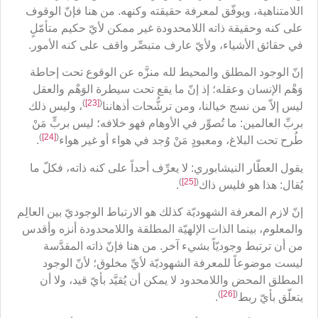
اللامتناهية، ويوفّق لمعرفة حقيقته وكنهه. من هنا فإنّ الوقوف
على كنه وحقيقة ذاته اللامحدودة غير ممكن لأيّ حكيم متأمّلٍ
في حقائق الأشياء، ولأيّ عارف متبصِّر واقف على كنه الأمور.
إنّ الوجود المطلق والمحيط لله منزَّه عن الوقوع تحت إحاطة
وَهْم الإنسان وعقله؛ إذ إنّ ما يقع تحت سيطرة الوَهْم والعقل
)
[23]
(
ليس إلاّ من نسج خيالنا، ومن ترشُّحات أذهاننا
، وليس ذلك
بربِّ العالمين: ما تُصوِّر في الأوهام فهو خلافه؛ ليس بربٍّ مَنْ
)
[24]
(
طُرح تحت البلاغ، ومعبودٍ مَنْ وُجد في هواء أو غير هواء
.
يقول العطّار النيشابوري: لا يعرِّف أحداً على كنه ذاته، فكلّ ما
)
[25]
(
يُقال: هذا هو فليس ذاك
.
إنّ لازم المعرفة الشهوديّة كذلك هو الارتباط الوجوديّ بين العالِم
والمعلوم، بينما الذات الإلهيّة المطلقة واللامحدودة أنزه وأقدس
من أن ترتبط وجوديّاً بشيء آخر. من هنا فإنّ ذاته المقدَّسة
ليست موضوعاً للمعرفة الشهوديّة لأيِّ مخلوق؛ لأنّ الوجود
المطلق المحض واللامحدود لا يمكن أن يُقيَّد بأيّ قيد، ولا أن
)
[26]
(
يتعلّق بأيّ ربط
.