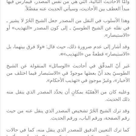
وأمّا الأحاديث التالية، التي هي من نفس المصدر، فيمارس فيها
مبدأ العطف بين الأحاديث، وسيأتي الحديث عنه مفصَّلاً.
وهذا الأسلوب في النقل من المصدر جعل الشيخ الحُرّ لا يشير ـ
في نقله عن الشيخ الطوسيّ ـ إلى كون المصدر «التهذيب» أو
«الاستبصار».
وقد أشار إلى عدم ضرورة ذلك، حيث قال:
«
ولا فرق بينهما، بل
«الاستبصار» قطعةٌ من «التهذيب»
»
.
غير أنّ المدقِّق في أحاديث «الوسائل» المنقولة عن الشيخ
الطوسيّ يجد أنّ بعضَها موجودٌ في «الاستبصار فيما اختلف من
الأخبار»، وغيرُ موجودٍ في «تهذيب الأحكام».
وعليه كان من الأهمّيّة بمكانٍ أن يحدِّد المصدر الذي ينقل منه
ذلك الحديث.
وقد ترك الشيخ الحُرّ تشخيص المصدر الذي ينقل عنه من حيث
رقم الصفحة، ورقم الباب، ورقم الحديث.
كما ترك التعيين الدقيق للمصدر الذي ينقل منه،‌ كما في حالات