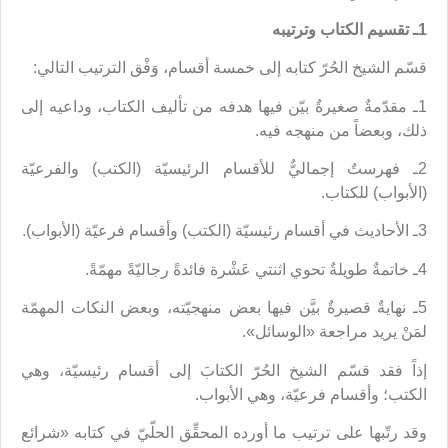
1ـ تقسيم الكتاب وترتيبه
قسّم الشيخ الحُرّ كتابه إلى خمسة أقسام، وَفْق الترتيب التالي:
1ـ‌ مقدّمةٌ صغيرةٌ بيّن فيها هدفه من تأليف الكتاب، وداعيه إلى
ذلك، وبعضاً من منهجه فيه.
2ـ‌ فهرستٌ إجماليٌّ للأقسام الرئيسيّة (الكتب) والفرعيّة
(الأبواب) للكتاب.
3ـ الأحاديث في أقسام رئيسيّة (الكتب) وأقسام فرعيّة (الأبواب).
4ـ خاتمةٌ طويلةٌ تحوي اثنتي عَشْرة فائدةً رجاليّةً مهمّةً.
5ـ نهايةٌ قصيرةٌ بيَّن فيها بعض منهجيّته، وبعض النكات المهمّة
لمَنْ يريد مراجعة «الوسائل».
إذاً فقد قسّم الشيخ الحُرّ الكتابَ إلى أقسام رئيسيّة، وهي
الكتب؛ وأقسام فرعيّة، وهي الأبواب.
وقد رتّبها على ترتيب ما أورده المحقِّق الحلّيّ في كتابه «شرائع