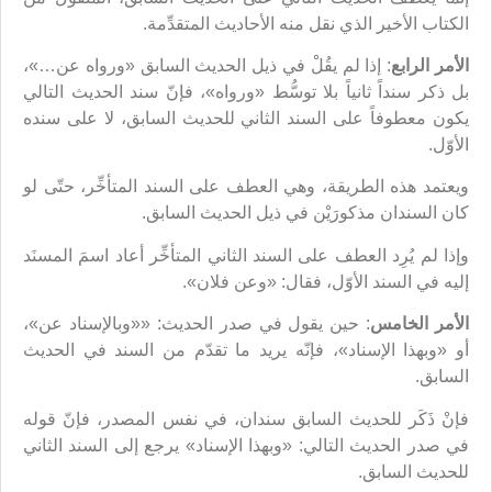
الكتاب الأخير الذي نقل منه الأحاديث المتقدِّمة.
الأمر الرابع
: إذا لم يقُلْ في ذيل الحديث السابق «ورواه عن…»،
بل ذكر سنداً ثانياً بلا توسُّط «ورواه»، فإنّ سند الحديث التالي
يكون معطوفاً على السند الثاني للحديث السابق، لا على سنده
الأوّل.
ويعتمد هذه الطريقة، وهي العطف على السند المتأخِّر، حتّى لو
كان السندان مذكورَيْن في ذيل الحديث السابق.
وإذا لم يُرِد العطف على السند الثاني المتأخِّر أعاد اسمَ المسنَد
إليه في السند الأوّل، فقال: «وعن فلان».
الأمر الخامس
: حين يقول في صدر الحديث: ««وبالإسناد عن»،
أو «وبهذا الإسناد»، فإنّه يريد ما تقدّم من السند في الحديث
السابق.
فإنْ ذَكَر للحديث السابق سندان، في نفس المصدر، فإنّ قوله
في صدر الحديث التالي: «وبهذا الإسناد» يرجع إلى السند الثاني
للحديث السابق.