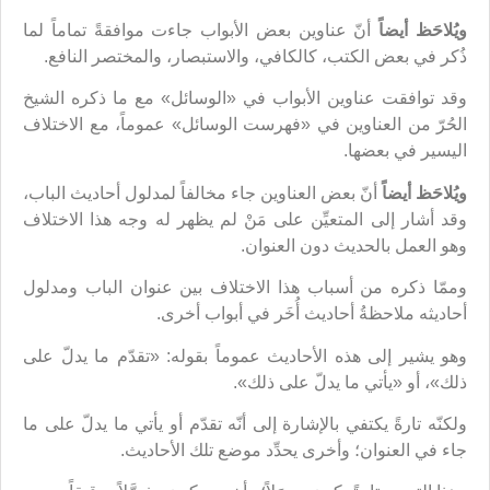
ويُلاحَظ أيضاً
أنّ عناوين بعض الأبواب جاءت موافقةً تماماً لما
ذُكر في بعض الكتب، كالكافي، والاستبصار، والمختصر النافع.
وقد توافقت عناوين الأبواب في «الوسائل» مع ما ذكره الشيخ
الحُرّ من العناوين في «فهرست الوسائل» عموماً، مع الاختلاف
اليسير في بعضها.
ويُلاحَظ أيضاً
أنّ بعض العناوين جاء مخالفاً لمدلول أحاديث الباب،
وقد أشار إلى المتعيِّن على مَنْ لم يظهر له وجه هذا الاختلاف
وهو العمل بالحديث دون العنوان.
وممّا ذكره من أسباب هذا الاختلاف بين عنوان الباب ومدلول
أحاديثه ملاحظةُ أحاديث أُخَر في أبواب أخرى.
وهو يشير إلى هذه الأحاديث عموماً بقوله: «تقدّم ما يدلّ على
ذلك»، أو «يأتي ما يدلّ على ذلك».
ولكنّه تارةً يكتفي بالإشارة إلى أنّه تقدّم أو يأتي ما يدلّ على ما
جاء في العنوان؛ وأخرى يحدِّد موضع تلك الأحاديث.