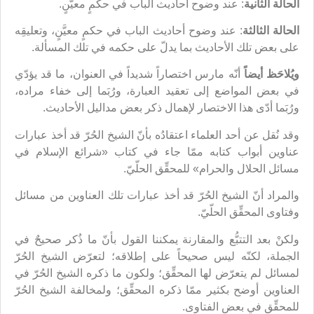
الحالة الثانية
: عند وضوح أحاديث الباب في حكمٍ معيَّنٍ.
الحالة الثالثة
: عند وضوح أحاديث الباب في حكمٍ معيَّنٍ، وتعليقِه
على بعض تلك الأحاديث بما يدلّ على حكمه في تلك المسألة.
ويُلاحَظ أيضاً
أنّه مارس اختصاراً شديداً في العنوان، ما قد يؤدّي
في بعض المواضع إلى تعقيد العبارة، ورُبَما إلى خفاء مراده،
ورُبَما أدّى هذا الاختصار لإهمال ذكر بعض مداليل الأحاديث.
وقد نُقل عن أحد العلماء اعتقادُه بأنّ الشيخ الحُرّ قد أخذ عبارات
عناوين أبواب كتابه ممّا جاء في كتاب «شرائع الإسلام في
مسائل الحلال والحرام» للمحقِّق الحلّيّ.
والمراد أنّ الشيخ الحُرّ قد أخذ عبارات تلك العناوين من مسائل
وفتاوى المحقِّق الحلّيّ.
ولكنْ بعد التتبُّع والمقارنة يمكننا القول بأنّ ما ذُكر صحيحٌ في
الجملة، لكنّه ليس صحيحاً على إطلاقه؛ لتعرّض الشيخ الحُرّ
لمسائل لم يتعرّض لها المحقِّق؛ ولكون ما ذكره الشيخ الحُرّ في
العناوين أوضح بكثير ممّا ذكره المحقِّق؛ ولمخالفة الشيخ الحُرّ
للمحقِّق في بعض الفتاوى.