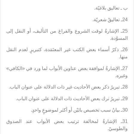
ب ـ تعاليق بلاغيّة.
24ـ تعاليقُ شعريّة.
25ـ الإشارةُ لوقت الشروع والفراغ من التأليف، أو النقل إلى
المسوَّدة.
26ـ ذكرُ أسماء بعض الكتب غير المعتَمَدة، كتبريرٍ لعدم النقل
منها.
27ـ الإشارةُ لموافقة بعض عناوين الأبواب لما ورد في «الكافي»
وغيره.
28ـ تبريرُ ذكر بعض الأحاديث غير ذات الدلالة على عنوان الباب.
29ـ تبريرُ ترك بعض الأحاديث ذات الدلالة على عنوان الباب.
30ـ بيانُ سبب تخصيص بابَيْن أو أكثر لموضوعٍ واحدٍ.
31ـ الإشارةُ لمخالفة ترتيب بعض الأبواب عند الصدوق
والطوسيّ.