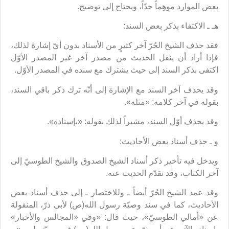
بعض الموارد موهِماً جدّاً، ويحتاج إلى توضيح.
هـ ـ الاكتفاء بذكر بعض السند:
فقد حذف الشيخ الحُرّ آخر كثيرٍ من الأسناد بدون أيّ إشارة لذلك،
فإذا أراد أن ينقل الحديث من مصدر آخر غير المصدر الأوّل
اكتفى بذكر السند إلى حيث يشترك مع سنده في المصدر الأوّل.
وقد يحذف آخر السند مع الإشارة إلى أنّه ترك ذكر باقي السند،
بقوله في آخر كلامه: «مثله».
وقد يحذف أوّل السند، مشيراً لذلك بقوله: «بإسناده».
و ـ حذف أسناد بعض الأحاديث:
ويدخل فيه تأخير ذكر أسناد الشيخ الصدوق والشيخ الطوسيّ إلى
آخر الكتاب، وقد تقدّم الحديث عنه.
وقد عمد الشيخ الحُرّ أيضاً ـ وللاختصار ـ إلى حذف أسناد بعض
الأحاديث، كما في سند وصيّة رسول الله(ص) لأبي ذرّ،‌ المنقولة
عن «أمالي الطوسيّ»، حيث قال: «وفي «المجالس والأخبار»