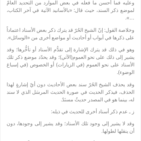
وعليه فما أحسن ما فعله في بعض الموارد من التحديد العامّ
لموضع ذكر السند، حيث قال: «بالأسانيد الآتية في آخر الكتاب،
…».
وخلاصة القول: إنّ الشيخ الحُرّ قد يترك ذكر بعض الأسناد اعتماداً
على ذكرها في أبواب أو أحاديث أو مواضع أخرى من «الوسائل».
وهو في ذلك قد يترك الإشارة إلى تقدُّم الأسناد أو تأخُّرها؛ وقد
يشير إلى ذلك على نحو العموم(الآتي)؛ وقد يحدّد موضع ذكر تلك
الأسناد على نحو العموم (في الزيارات) أو الخصوص (في إسباغ
الوضوء).
وقد يحذف الشيخ الحُرّ سند بعض الأحاديث دون أيّ إشارةٍ لهذا
الحذف، فيذكر الحديث في صورة الحديث المرسَل الذي لا سند
له، بينما هو في المصدر حديثٌ مسنَدٌ.
ز ـ عدم ذكر أسناد أخرى للحديث في ذيله:
وقد لا يشير إلى وجود تلك الأسناد؛ وقد يشير إلى وجودها، دون
أن ينقلها لطولها.