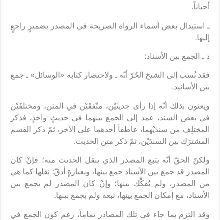
أحياناً.
ـ استبدال بعض أسماء الرواة الصريحة في المصدر بضميرٍ راجعٍ
إليها.
د ـ الجمع بين الأسناد:
فقد نُسب إلى الشيخ الحُرّ أنّه ـ ولاختصار كتابه «الوسائل» ـ جمع
بين الأسانيد.
ويعنون بذلك أنّه إذا رأى حديثَيْن، متّفقَيْن في المتن، ومختلفَيْن
في بعض السند، عمد إلى الجمع بينهما في حديثٍ واحدٍ، فذكر
المختلِف من سندَيْهما، عاطفاً أحدهما على الآخر، ثمّ ذكر القسم
المشترَك بين السندَيْن، ثمّ ذكر متن الحديث.
ولكنّ الحقّ أنّه يتبع المصدر الذي ينقل الحديث منه؛ فإنْ كان
المصدر قد جمع بين الأسناد جمع بينها، وبعبارةٍ أدقّ: نقلها كما هي
من المصدر، ولم يُفكِّك بينها؛ وإنْ كان المصدر لم يجمع بين
الأسناد، مع إمكان الجمع بينها، تبعه ولم يجمع بينها.
وقد التزم بما جاء في تلك المصادر تماماً، رغم كون الجمع في