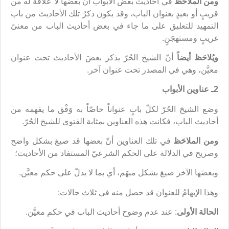
ومن الملاحَظ
في أحاديث بعض الأبواب
أنّ بعضها لا علاقة له من
قريبٍ أو بعيدٍ بعنوان الباب، وقد يكون ذكرُ تلك الأحاديث من باب
التمهيد للتعليق على ما جاء في بعض أحاديث الباب من معنىً
غريبٍ ومستهجَنٍ.
ويُلاحَظ أيضاً
أنّ الشيخ الحُرّ يذكر بعضَ الأحاديث تحت عنوان
معيَّن، وهي في المصدر تحت عنوان آخر.
2ـ عناوين الأبواب
وضع الشيخ الحُرّ لكلّ بابٍ عنواناً خاصّاً به وَفْق ما يفهمه من
أحاديث الباب، فكانت هذه العناوين بمثابة الفتوى للشيخ الحُرّ.
ومن الملاحَظ
في تلك العناوين أنّ بعضها قد صيغ بشكل واضح
وصريح في الدلالة على الحكم الشرعيّ المستفاد من الأحاديث؛
وبعضَها الآخر صيغ بشكل مبهَم، أي بما لا يدلّ على حكم معيَّن.
وهذا الإبهامُ للعنوان قد حصل منه في ثلاث حالات:
الحالة الأولى
: عند عدم وضوح أحاديث الباب في حكم معيَّن.