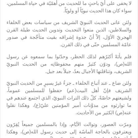
لا يخفى على أيّ باحثٍ ما للحديث من أهمّيّة في حياة المسلمين،
سواء كان هذا الحديث نبويّاً أو ولويّاً.
ولئن عانى الحديث النبويّ الشريف من سياسات بعض الخلفاء
والسلاطين، الذين منعوا التحديث وتدوين الحديث طيلة القرن
الهجريّ الأوّل، إلاّ أنّ جذوة إشراقه بقيت متأجِّجة في صدور
عامّة المسلمين حتّى في ذلك القرن.
فلم يأبَهْ أكثرُهم لذلك الحظر، وحدّثوا بما سمعوه عن رسول
الله(ص)، ودوّن كثيرٌ منهم محفوظاتِه من الحديث النبويّ
الشريف، وتناقلتها الأجيال بعدُ، جيلاً بعد جيل.
ولئن ضاع ـ‌ عند أتباع الخلفاء ـ جزءٌ غيرُ يسيرٍ من الحديث النبويّ
الشريف فإنّ أهل البيت(عم) حفظوا للمسلمين عموماً،
ولشيعتهم خاصّةً، كلّ ذلك التراث النبويّ، الذي اجتمع عندهم في
ما توارثوه من مدوَّنات أمير المؤمنين عليّ(ع)، وهكذا نقلوا
عنه(ص) الكثير من الأحاديث.
ومرّت العصور، وتوالت الأيّام، وإذا بالمسلمين جميعاً يُقِرّون
ويعترفون بالحاجة الماسّة إلى حديث رسول الله(ص)، وهكذا