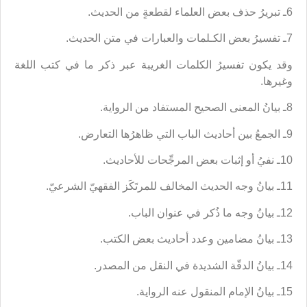
6ـ تبريرُ حذف بعض العلماء لقطعةٍ من الحديث.
7ـ تفسيرُ بعض الكـلمات والعبارات في متن الحديث.
وقد يكون تفسيرُ الكلمات الغريبة عبر ذكر ما في كتب اللغة
وغيرها.
8ـ بيانُ المعنى الصحيح المستفاد من الرواية.
9ـ الجمعُ بين أحاديث الباب التي ظاهرُها التعارض.
10ـ نفيُ أو إثبات بعض المرجِّحات للأحاديث.
11ـ بيانُ وجه الحديث المخالف للمرتَكَز الفقهيّ الشرعيّ.
12ـ بيانُ وجه ما ذُكر في عنوان الباب.
13ـ بيانُ مضامين وعدد أحاديث بعض الكتب.
14ـ بيانُ الدقّة الشديدة في النقل من المصدر.
15ـ بيانُ الإمام المنقول عنه الرواية.