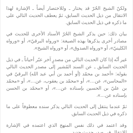
ولكنّ الشيخ الحُرّ قد يختار ـ وللاختصار أيضاً ـ الإشارة لهذا
الانتقال من ذيل الحديث السابق، ثمّ يعطف الحديث التالي على
ما ذكره في ذيل الحديث السابق.
بيان ذلك: حين يذكر الشيخ الحُرّ الأسناد الأخرى للحديث في
مصادر أخرى يذكرها بهذه الصيغة: «ورواه البرقيّ»، أو «ورواه
الكلينيّ»، أو «ورواه الصدوق»، أو «ورواه الشيخ».
غير أنّه إذا كان الحديث التالي من مصدرٍ آخر عبّر أحياناً ـ‌ في ذيل
الحديث السابق ـ عن السند المُشير إلى مصدر الحديث التالي
بقوله: «أحمد بن محمّد (أو أحمد بن أبي عبد الله) البرقيّ في
«المحاسن»، عن…»، أو «محمّد بن يعقوب، عن…»، أو «محمّد
بن عليّ بن الحسين بإسناده عن…»، أو «محمّد بن الحسن
بإسناده عن…».
ثمّ عندما ينتقل إلى الحديث التالي يذكر سنده معطوفاً على ما
ذكره في ذيل الحديث السابق.
وقد اعتمد في ذلك نفس المنهج الذي اعتمده في الإشارة
للانتقال في صدر حديث جديد.