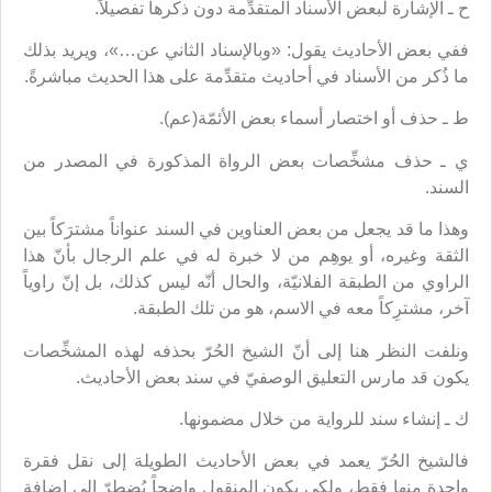
ح ـ الإشارة لبعض الأسناد المتقدِّمة دون ذكرها تفصيلاً.
ففي بعض الأحاديث يقول: «وبالإسناد الثاني عن…»،‌ ويريد بذلك
ما ذُكر من الأسناد في أحاديث متقدِّمة على هذا الحديث مباشرةً.
ط ـ حذف أو اختصار أسماء بعض الأئمّة(عم).
ي ـ حذف مشخِّصات بعض الرواة المذكورة في المصدر من
السند.
وهذا ما قد يجعل من بعض العناوين في السند عنواناً مشترَكاً بين
الثقة وغيره، أو يوهِم من لا خبرة له في علم الرجال بأنّ هذا
الراوي من الطبقة الفلانيّة، والحال أنّه ليس كذلك، بل إنّ راوياً
آخر، مشترِكاً معه في الاسم، هو من تلك الطبقة.
ونلفت النظر هنا إلى أنّ الشيخ الحُرّ بحذفه لهذه المشخِّصات
يكون قد مارس التعليق الوصفيّ في سند بعض الأحاديث.
ك ـ إنشاء سند للرواية من خلال مضمونها.
فالشيخ الحُرّ يعمد في بعض الأحاديث الطويلة إلى نقل فقرة
واحدة منها فقط، ولكي يكون المنقول واضحاً يُضطرّ إلى إضافة