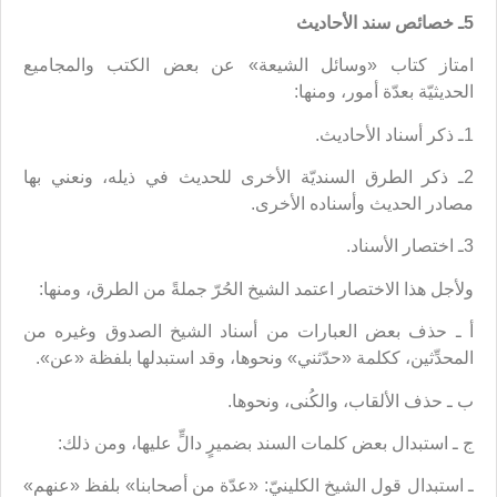
5ـ خصائص سند الأحاديث
امتاز كتاب «وسائل الشيعة» عن بعض الكتب والمجاميع
الحديثيّة بعدّة أمور، ومنها:
1ـ ذكر أسناد الأحاديث.
2ـ ذكر الطرق السنديّة الأخرى للحديث في ذيله، ونعني بها
مصادر الحديث وأسناده الأخرى.
3ـ اختصار الأسناد.
ولأجل هذا الاختصار اعتمد الشيخ الحُرّ جملةً من الطرق، ومنها:
أ ـ حذف بعض العبارات من أسناد الشيخ الصدوق وغيره من
المحدِّثين، ككلمة «حدّثني» ونحوها،‌ وقد استبدلها بلفظة «عن».
ب ـ حذف الألقاب، والكُنى، ونحوها.
ج ـ استبدال بعض كلمات السند بضميرٍ دالٍّ عليها، ومن ذلك:‌
ـ استبدال قول الشيخ الكلينيّ: «عدّة من أصحابنا» بلفظ «عنهم»