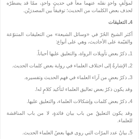
لمؤلِّفٍ واحدٍ نقله عنهما معاً في حديثٍ واحدٍ، ممّا قد يضطرّه
لحذف بعض الكلمات من الحديث؛ توفيقاً بين المصدرَيْن.
4ـ التعليقات
أكثر الشيخ الحُرّ في «وسائل الشيعة» من التعليقات المتنوّعة
والقيّمة على الأحاديث، وهي على أنواع:
1ـ ذكرُ بعض تأويلات الرواة، والتعليق عليها أحياناً.
2ـ الإشارةُ إلى اختلاف العلماء في رواية بعض كلمات الحديث.
3ـ ذكرُ بعضٍ من آراء العلماء في فهم الحديث وتفسيره.
وقد يكون ذكرُ بعض تعاليق العلماء لتأكيد كلامٍ له!.
4ـ ذكرُ بعض كلمات وإشكالات العلماء، والتعليق عليها.
وقد يكون التعليقُ من باب بيان فائدةٍ، لا من باب المناقشة
للعلماء.
5ـ بيانُ عدد المرّات التي روى فيها بعضُ العلماء الحديث.