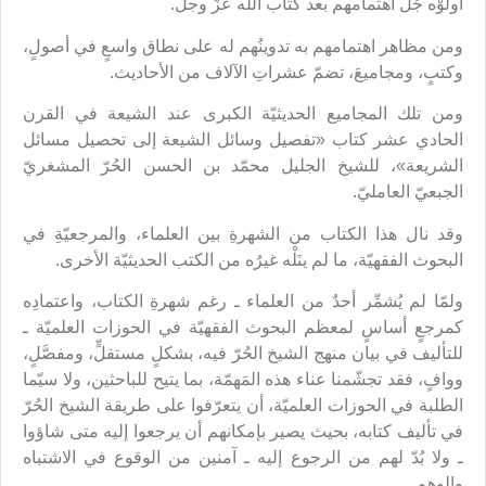
أولَوْه جُلّ اهتمامهم بعد كتاب الله عزّ وجلّ.
ومن مظاهر اهتمامهم به تدوينُهم له على نطاق واسعٍ في أصولٍ،
وكتبٍ، ومجاميعَ، تضمّ عشراتِ الآلاف من الأحاديث.
ومن تلك المجاميع الحديثيّة الكبرى عند الشيعة في القرن
الحادي عشر كتاب «تفصيل وسائل الشيعة إلى تحصيل مسائل
الشريعة»، للشيخ الجليل محمّد بن الحسن الحُرّ المشغريّ
الجبعيّ العامليّ.
وقد نال هذا الكتاب من الشهرةِ بين العلماء، والمرجعيّةِ في
البحوث الفقهيّة، ما لم ينَلْه غيرُه من الكتب الحديثيّة الأخرى.
ولمّا لم يُشمِّر أحدٌ من العلماء ـ رغم شهرةِ الكتاب، واعتمادِه
كمرجعٍ أساسٍ لمعظم البحوث الفقهيّة في الحوزات العلميّة ـ
للتأليف في بيان منهج الشيخ الحُرّ فيه، بشكلٍ مستقلٍّ، ومفصَّلٍ،
ووافٍ، فقد تجشّمنا عناء هذه المَهمّة، بما يتيح للباحثين، ولا سيّما
الطلبة في الحوزات العلميّة، أن يتعرّفوا على طريقة الشيخ الحُرّ
في تأليف كتابه، بحيث يصير بإمكانهم أن يرجعوا إليه متى شاؤوا
ـ ولا بُدّ لهم من الرجوع إليه ـ آمنين من الوقوع في الاشتباه
والوهم.