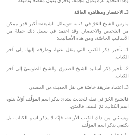
وهذا التحديد تارةً يكون مجمَلاً؛ وأخرى يكون مفصَّلاً ودقيقاً.
3ـ الاختصار ومظاهره العامّة
مارس الشيخ الحُرّ في كتابه «وسائل الشيعة» أكبر قدر ممكن
من التلخيص والاختصار، وقد اعتمد في سبيل ذلك جملةً من
الأساليب الخاصّة، ومن هذه الأساليب:
1ـ تأخير ذكر الكتبِ التي ينقل عنها، وطرقِه إليها، إلى آخر
الكتاب.
2ـ تأخير ذكر أسانيد الشيخ الصدوق والشيخ الطوسيّ إلى آخر
الكتاب.
3ـ اعتماد طريقة خاصّة في نقل الحديث من المصدر.‌
فالشيخ الحُرّ في نقله للحديث يبتدئ بذكر اسم المؤلِّف أوّلاً، يتلوه
اسم الكتاب، ثمّ السند، فالمتن.
ويستثني من ذلك الكتب الأربعة، فإنّه لا يذكر اسم الكتاب، بل
يكتفي بذكر اسم المؤلِّف.