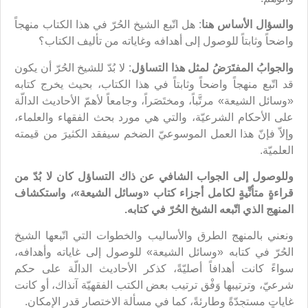
والسؤال الأساس هنا
: هل اتّبع الشيخ الحُرّ في هذا الكتاب منهجاً
واضحاً وثابتاً للوصول إلى أهدافه وغاياته من تأليف الكتاب؟
والجوابُ المفتَرَضُ لمثل هذا التساؤل
: لا بُدّ للشيخ الحُرّ أن يكون
قد اتّبع منهجاً واضحاً وثابتاً في هذا الكتاب، بحيث يخرج كتابه
«وسائل الشيعة» مرتَّباً، ومختَصَراً، وجامعاً لأهمّ الأحاديث الدالّة
على الأحكام الشرعيّة، والتي هي مورد بحث الفقهاء والعلماء،
وإلاّ فإنّ هذا العمل الموسوعيّ الضخم سيفقد الكثيرَ من قيمته
العلميّة.
وللوصول إلى الجواب الشافي عن ذاك التساؤل كان لا بُدّ من
قراءةٍ متأنِّيةٍ لكامل أجزاء كتاب «وسائل الشيعة»،‌ واستكشاف
المنهج الذي اتّبعه الشيخ الحُرّ في كتابه.
ونعني بالمنهج الطرق والأساليب والخطوات التي اتّبعها الشيخ
الحُرّ في كتابه «وسائل الشيعة» للوصول إلى غاياته وأهدافه،
سواءً كانت أهدافاً أصليّةً، كذكر الأحاديث الدالّة على حكم
شرعيّ، وترتيبها وَفْق ترتيب بعض الكتب الفقهيّة آنذاك، أو كانت
غاياتٍ مستجِدّةً وطارئةً، كما في مسألة الاختصار قدر الإمكان.