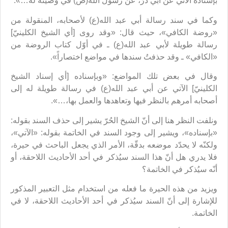
بإسناده الآتي عن أبي ذرّ، عن رسول الله(ص) في وصيّته له…».
وكما في سند رسالة أبي عبد الله(ع) لأصحابه، المنقولة من
«روضة الكافي»، حيث قال: «وقد روى [أي الشيخ الكلينيّ]
رسالة طويلة لأبي عبد الله(ع) ـ في أوّل كتاب الروضة من
«الكافي» ـ وقد حذفتُ سندها في مواضع اختصاراً».
وقال في بعض تلك المواضع: «وبإسناده [أي إسناد الشيخ
الكلينيّ] الآتي عن أبي عبد الله(ع) في رسالة طويلة له إلى
أصحابه أمرهم بالنظر فيها وتعاهدها والعمل بها،…».
ونلفت النظر هنا إلى أنّ الشيخ الحُرّ يشير إلى حذف السند بقوله:
«بإسناده»، ويشير إلى وجود السند في الخاتمة بقوله: «الآتي»،
ولكنّه لا يحدّد موضعه بدقّة، الأمر الذي يجعل الباحث في حيرة،
فلا يدري هل أنّ هذا السند سيُذكر في أحد الأحاديث اللاحقة، أو
أنّه سيُذكر في الخاتمة؟
ويزيد من هذه الحيرة ما فعله من استخدام مثل التعبير المذكور
للإشارة إلى أنّ السند سيُذكر في أحد الأحاديث اللاحقة، لا في
الخاتمة.