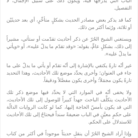
الباب التي يُدرجها فيه، ويكون ذلك على سبيل الإجمال، لا
التفصيل.
كما قد يذكر بعض مصادر الحديث بشكلٍ متأخِّرٍ، أي بعد حديثَيْن
أو ثلاثة، ورُبَما أكثر من ذلك.
ويستغني الشيخ الحُرّ عن ذكر أحاديث تقدّمت أو ستأتي، مشيراً
إلى ذلك، بشكلٍ عامٍّ، بقوله: «وقد تقدّم ما يدلّ عليه»، أو «ويأتي
ما يدلّ عليه».
غير أنّه تارةً يكتفي بالإشارة إلى أنّه تقدّم أو يأتي ما يدلّ على ما
جاء في العنوان؛ وأخرى يحدِّد موضع تلك الأحاديث، وهذا التحديد
تارةً يكون مجمَلاً؛ وأخرى يكون مفصَّلاً ودقيقاً.
ولا يخفى أنّه في الموارد التي لا يحدِّد فيها موضع ذكر تلك
الأحاديث يتكلَّف الباحث جهداً كبيراً للوصول إلى تلك الأحاديث،
التي قد يكون بأمسّ الحاجة إليها، كما لو كانت الروايات الدالّة
على حكمٍ معيَّنٍ في الباب ضعيفةً سنداً فيحتاجُ إلى تلك الأحاديث
للاستدلال على الحكم.
وإذا أراد الشيخ الحُرّ أن ينقل حديثاً موجوداً في أكثر من كتاب