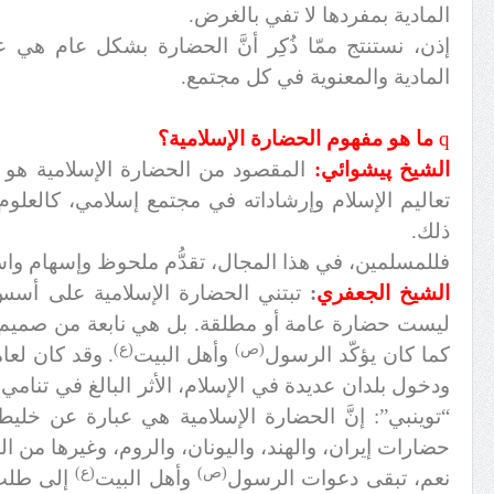
المادية بمفردها لا تفي بالغرض.
إذن، نستنتج ممّا ذُكِر أنَّ الحضارة بشكل عام هي 
المادية والمعنوية في كل مجتمع.
q
ما هو مفهوم الحضارة الإسلامية؟
الشيخ پيشوائي:
المقصود من الحضارة الإسلامية هو 
تعاليم الإسلام وإرشاداته في مجتمع إسلامي، كالعلوم
ذلك.
فللمسلمين، في هذا المجال، تقدُّم ملحوظ وإسهام واسع
الشيخ الجعفري
:
تبتني الحضارة الإسلامية على أسس 
ليست حضارة عامة أو مطلقة. بل هي نابعة من صميم ال
(ص)
(ع)
كما كان يؤكّد الرسول
وأهل البيت
. وقد كان لعا
ودخول بلدان عديدة في الإسلام، الأثر البالغ في تنامي
“توينبي”: إنَّ الحضارة الإسلامية هي عبارة عن خلي
حضارات إيران، والهند، واليونان، والروم، وغيرها من الب
(ص)
(ع)
نعم، تبقى دعوات الرسول
وأهل البيت
إلى طلب 