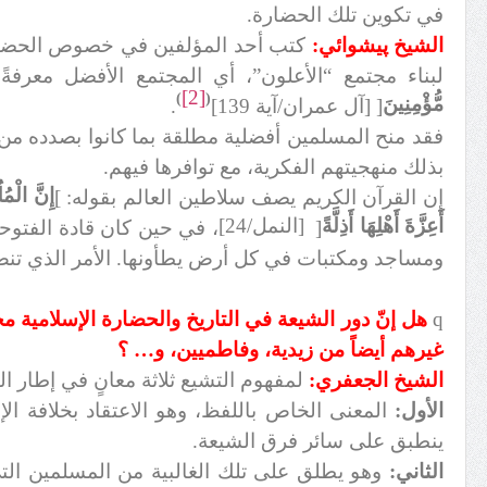
في تكوين تلك الحضارة.
الشيخ پيشوائي:
كتب أحد المؤلفين في خصوص الحضارة 
لبناء مجتمع “الأعلون”، أي المجتمع الأفضل معرفة
[2]
)
(
مُّؤْمِنِينَ
[
[آل عمران/آية 139]
.
فقد منح المسلمين أفضلية مطلقة بما كانوا بصدده من
بذلك منهجيتهم الفكرية، مع توافرها فيهم.
إِنَّ الْمُ
إن القرآن الكريم يصف سلاطين العالم بقوله:
]
أَعِزَّةَ أَهْلِهَا أَذِلَّةً
[النمل/24]
[
، في حين كان قادة الفتوحا
ومساجد ومكتبات في كل أرض يطأونها. الأمر الذي تنصّ ع
q
هل إنّ دور الشيعة في التاريخ والحضارة الإسلامية مخ
غيرهم أيضاً من زيدية، وفاطميين، و… ؟
الشيخ الجعفري:
لمفهوم التشيع ثلاثة معانٍ في إطار الت
الأول:
المعنى الخاص باللفظ، وهو الاعتقاد بخلافة الإ
ينطبق على سائر فرق الشيعة.
الثاني:
وهو يطلق على تلك الغالبية من المسلمين التي 