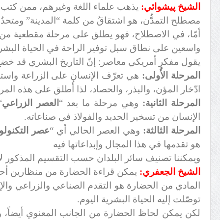
الشيخ پيشوائي:
يذهب علماء اللغة وغيرهم، ممن كتب ف
مصطلح التمدُّن، هو اشتقاقٌ من كلمة “المدينة” ومتحدٌ مع
أمّا، في الاصطلاح، فهو يطلق على مرحلة مقطعية من 
واسعين على نطاق سبل توفير الراحة في الحياة البشري
يقول مفكر أمريكي معاصر: إنّ التاريخ البشري قد خض
المرحلة الأُولى:
هي تعرّف الإنسان على الزراعة واستخد
ادّخار المؤن، والبذر، والحصاد، لذا أُطلق على هذه المر
المرحلة الثانية:
وهي مرحلة ما بعد “
العصر الزراعي
“
الإنسان من تسخير الحديد والفولاذ في صناعاته.
المرحلة الثالثة:
وهي العصر الحالي أي “
عصر التكنولو
هو تقدمها في هذا المجال وإبداعاتها فيه
ويمكننا تصنيف سائر البلدان حسب التقسيم المذكور لأ
الشيخ الجعفري:
يمكن قراءة الحضارة من منظارين أحد
المادي من الحضارة هو التقدم الصناعي والزراعي والإب
توصّلت إليه الحياة البشرية اليوم.
لكن يمكن لحاظ الحضارة من الجانب المعنوي أيضاً، و