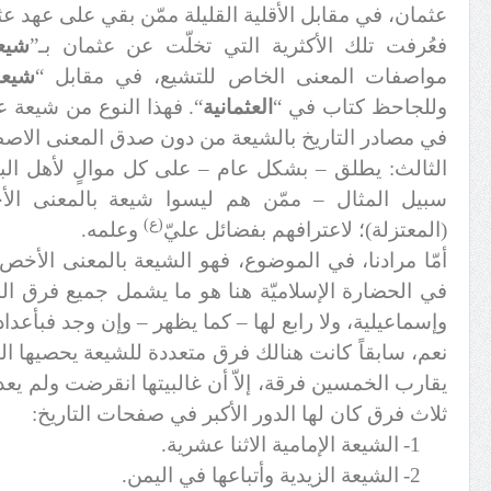
عثمان، في مقابل الأقلية القليلة ممّن بقي على عهد عث
فعُرفت تلك الأكثرية التي تخلّت عن عثمان بـ”
شيع
مواصفات المعنى الخاص للتشيع، في مقابل “
شيعة
وللجاحظ كتاب في “
العثمانية
“. فهذا النوع من شيعة ع
في مصادر التاريخ بالشيعة من دون صدق المعنى الاص
الثالث: يطلق – بشكل عام – على كل موالٍ لأهل الب
سبيل المثال – ممّن هم ليسوا شيعة بالمعنى ال
(ع)
(المعتزلة)؛ لاعترافهم بفضائل عليّ
وعلمه.
أمّا مرادنا، في الموضوع، فهو الشيعة بالمعنى الأخص
في الحضارة الإسلاميّة هنا هو ما يشمل جميع فرق ال
وإسماعيلية، ولا رابع لها – كما يظهر – وإن وجد فبأعداد ب
نعم، سابقاً كانت هنالك فرق متعددة للشيعة يحصيها ال
يقارب الخمسين فرقة، إلاّ أن غالبيتها انقرضت ولم يعد
ثلاث فرق كان لها الدور الأكبر في صفحات التاريخ:
1-
الشيعة الإمامية الاثنا عشرية.
2-
الشيعة الزيدية وأتباعها في اليمن.