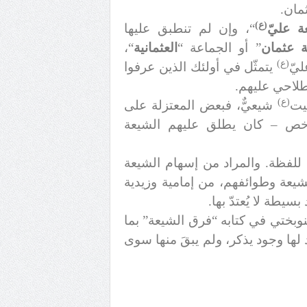
مان.
(ع)
ة عليّ
“، وإن لم تنطبق عليها
 عثمان
” أو الجماعة “
العثمانية
“،
(ع)
ليّ
يتمثّل في أولئك الذين عرفوا
طلاحي عليهم.
(ع)
يت
شيعيٌّ، فبعض المعتزلة على
أخص – كان يطلق عليهم الشيعة
 للفظة. والمراد من إسهام الشيعة
شيعة وطوائفهم، من إمامية وزيدية
سيطة لا يُعتدّ بها.
نوبختي في كتابه “فرق الشيعة” بما
 لها وجود يذكر، ولم يبقَ منها سوى