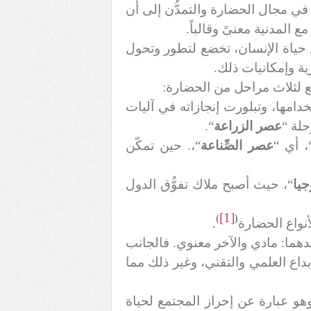
ي مجال الحضارة والتمدُّن إلى أن
 المدنية معنىً وقالباً.
حياة الإنسان، تخضع لتطور وتحول
ة وإمكانيات ذلك.
ع لثلاث مراحل من الحضارة:
امها، وتبلورت إنجازاته في آليات
حلة “
عصر الزراعة
“.
، أي “
عصر الصِّناعة
“،. حين تمكّن
جيا
“، حيث أصبح ملاك تفوُّق الدول
[1]
)
(
نواع الحضارة
.
هما: مادي والآخر معنوي. فالجانب
داع العلمي والتقني، وغير ذلك مما
هو عبارة عن إحراز المجتمع لحياة