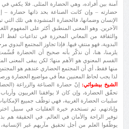
آمنة بين أفراده، وهي الحضارة المثلى. فلا يكفي في
حضارته – وإن كانت الصناعة بحد ذاتها حضارة – إلاّ
الإنسان وضمانها، فالحضارة المنشودة هي تلك التي ت
الآخرين. وهو المعنى المنطبق أكثر على المفهوم اللغ
والثقافة من المعاني المحرزة في تداعيات لفظ الم
البدوية، فهو منتفٍ فيها. فإذا تجاوز المجتمع البدوي مرحلت
يلزمنا، هنا، أن نذكّر بأنه صحيح أن الحضارة قُسِّ
القسم المعنوي هو الأهم منها؛ لكن يبقى المعنى الم
منها فقط، أي أن المجتمع الحضاري عندهم هو المجتمع 
لذا يجب لحاظ المعنيين معاً في مواضيع الحضارة ورصد 
الشيخ بيشوائي:
إنّ حضارة الصناعة والزراعة (الحضار
تحقّق الحضارة، وإن كان لا يوافقنا الغربيون وأرب
سلبيات الحضارة الغربية، فهي توظّف جمييع الإمكانيات ا
وإبادتهم، ثم تستخدم خيرة العقليات في سبيل اختراع 
توفير الراحة والأمان في العالم. في الحقيقة هم بذ
يوظّفوا العلم من أجل تحقيق مآربهم غير الإنسانية، 