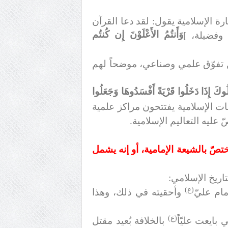
الإسلامية يقول: لقد دعا القرآن
وَأَنتُمُ الأَعْلَوْنَ إِن كُنتُم
ً وفضيلة،
]
 تفوّق علمي وصناعي، موضحاً لهم
لُوكَ إِذَا دَخَلُوا قَرْيَةً أَفْسَدُوهَا وَجَعَلُوا
ت الإسلامية يفتتحون مراكز علمية
ليه التعاليم الإسلامية.
تصّ بالشيعة الإمامية، أو إنه يشمل
اريخ الإسلامي:
(ع)
مام عليّ
وأحقيته في ذلك، وهذا
(ع)
بايعت عليّاً
بالخلافة بُعيد مقتل