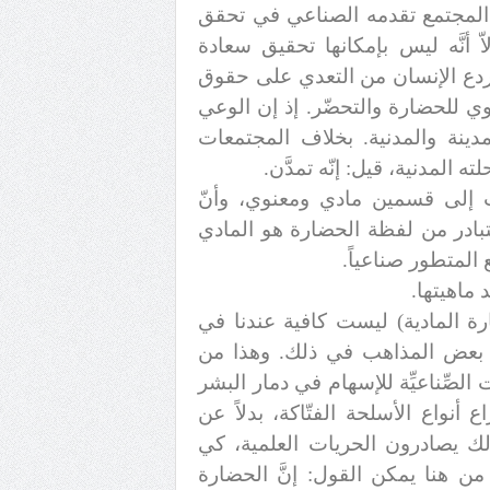
 المجتمع تقدمه الصناعي في تحقق
 أنَّه ليس بإمكانها تحقيق سعادة
ردع الإنسان من التعدي على حقوق
وي للحضارة والتحضّر. إذ إن الوعي
دينة والمدنية. بخلاف المجتمعات
ه المدنية، قيل: إنّه تمدَّن.
مت إلى قسمين مادي ومعنوي، وأنّ
تبادر من لفظة الحضارة هو المادي
المتطور صناعياً.
ماهيتها.
ة المادية) ليست كافية عندنا في
اب بعض المذاهب في ذلك. وهذا من
لصِّناعيِّة للإسهام في دمار البشر
أنواع الأسلحة الفتّاكة، بدلاً عن
لك يصادرون الحريات العلمية، كي
من هنا يمكن القول: إنَّ الحضارة