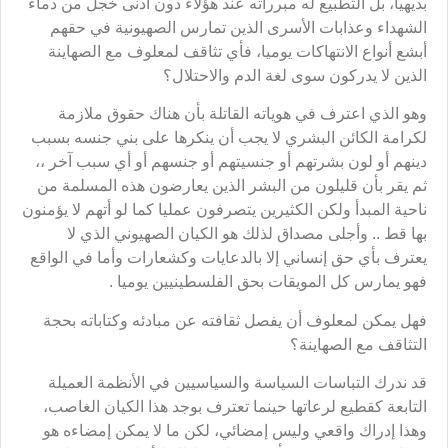
بديهيا، بل التطبيع له مبرراته عند هؤلاء دون أدنى خجل من دماء
الشهداء وعذابات الأسرى الذين تمارس الصهيونية في حقهم
أبشع أنواع الانتهاكات يوميا، فأي تثاقف لمعلوف مع الصهاينة
الذين لا يدركون سوى لغة الدم والاحتلال؟
وهو الذي اعترف في هوياته القاتلة بأن هناك حقوق ملازمة
لكرامة الكائن البشري لا يجب أن ينكرها على بني جنسه بسبب
دينهم أو لون بشرتهم أو جنسيتهم أو جنسهم أو أي سبب آخر ،،
ثم يقر بأن قليلون من البشر الذين يعارضون هذه المسلمة من
ناحية المبدأ ولكن الكثيرين يتصرفون عمليا كما لو أتهم لا يؤمنون
بها قط .. وأجلى مصداق لذلك هو الكيان الصهيوني الذي لا
يعترف بأي حق إنساني إلا بالدعايات وكشعارات وأما في الواقع
فهو يمارس كل المويقات بحق الفلسطينيين يوميا .
فهل يمكن لمعلوف أن يفصل ثقافته عن مبادئه وكتاباته بحجة
التثاقف مع الصهاينة؟
قد ندرك التباسات السياسة والسياسيين في الأنظمة العميلة
التابعة كقطيع لرعاتها حينما تعترف بوجد هذا الكيان الغاصب،
وهذا إدراك واقعي وليس إمضائي، لكن ما لا يمكن إمضاءه هو