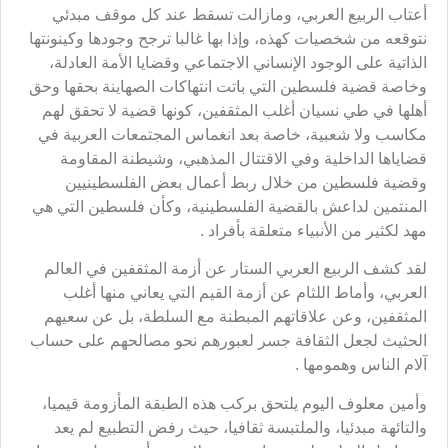
أعتاب الربيع العربي، ومازالت تسقط عند كل موقف مبدئي
نتوقعه من شخصيات كهذه، وإذا بها غالبا ترجح وجودها وكينونتها
الذاتية على الوجود الإنساني الاجتماعي وقضايا الأمة العادلة،
وخاصة قضية فلسطين التي باتت انتهاكات الصهاينة بحقها وحق
أهلها في طي نسيان أغلب المثقفين، كونها قضية لا تحقق لهم
مكاسب ولا شعبية، خاصة بعد انغماس المجتمعات العربية في
قضاياها الداخلية وفي الاقتتال المذهبي، وشيطنة المقاومة
وقضية فلسطين من خلال ربط أعمال بعض الفلسطينيين
المنتمين لداعش بالقضية الفلسطينية، وكأن فلسطين التي هي
مهد لكثير من الأنبياء متعلقة بأفراد .
لقد كشف الربيع العربي الستار عن أزمة المثقفين في العالم
العربي، وأماط اللثام عن أزمة القيم التي يعاني منها أغلب
المثقفين، وعن علاقاتهم المبطنة مع السلطة، بل عن سعيهم
الحثيث لجعل الثقافة جسر لعبورهم نحو مصالحهم على حساب
آلام الناس وهمومها .
وأمين معلوف اليوم يلتحق بركب هذه الطبقة المأزومة قيميا،
والتائهة مبدئيا، والملتبسة ثقافيا، حيث رفض التطبيع لم يعد