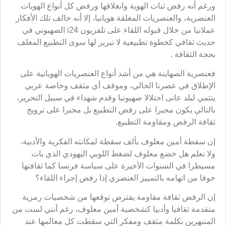
ورغم أنه رفض ثبات الهوية وانغلاقها ورفض كل أنواع الهويات
العنصرية، والعنصريات المغلقة هويانيا، إلا أنه خالف تلك الأفكار
عملانيا من خلال قبوله اللقاء على تلفزيون i24 الصهيوني في
حديث ثقافي كخطوة تطبيعية لا تبرير لها سوى التطبيع المغلف
بحجة الثقافة .
فعنصرية الصهاينة هي من أشد أنواع العنصريات الهويانية على
الإطلاق في عصرنا الحالي، وموقف أي مثقف وخاصة عربي
ينتمي لبلد عانى احتلالا صهيونيا وقدم شهداء في سبيل التحرير،
بالتالي يكون مجبرا على رفض التطبيع بل مجبرا على ترويج
ثقافة الرفض ومقاومة التطبيع.
إن سقطة أمين معلوف بألف سقطة لمكانته الفكرية والأدبية،
ولا نعلم هل خضع معلوف لضغط اللوبي اليهودي الذي بات
مسيطرا في السنوات الأخيرة على سياسة فرنسا كما ثقافتها
خوفا من اتهامه بالتمييز العنصري إذا رفض إجراء اللقاء؟
إن الرفض ثقافة مقاومة يفترض توقعها من شخصيات رمزية
متقدمة ثقافيا وأدبيا كشخصية أمين معلوف، رغم أنني لست من
المنبهرين بكلمة مثقف ومفكر التي سقطت كل معالمها عند