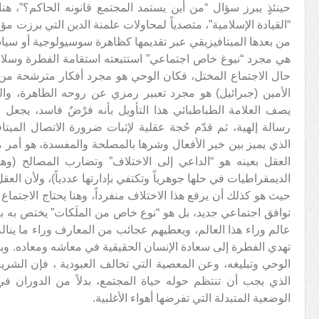
حينئذٍ يبرز سؤال “من أين يستمد المجتمع قانونه الحاكم؟”، ه
“القيادة الإسلامية”، متصدياً لمحاولات علمنة الدين التي برزت مؤخ
من بعدها الميتافيزيقي عبر تقديمها كظاهرة سوسيولوجية أو سيا
هي مجرد “نبوغ خاص اجتماعي” استتبعته استقامة الفطرة وسلامة 
حال الاجتماع المختل، فكان الوحي هو مجرد أفكار مترشحة من ق
الأمين (جبرائيل) هو مجرد تعبير رمزي عن روحه الطاهرة، وال
يصف العلامة الطباطبائي هذا التأويل بأنه فرْضٌ فاسد، يجعل ا
رسالة إلهية، ثم قدّم حُجة عقلية لإثبات ضرورة الاتصال الميت
الذي يميز بين خير الأفعال وشرها بالمصلحة والمفسدة، هو أمر م
العقل بعينه هو “الداعي إلى الاختلاف” وتضارب المصالح (و
الديمقراطيات في حلها جوهرياً وتكتفي بإدارتها عددياً)، ولأن الع
حيث هو كذلك أن يرفع هذا الاختلاف منفرداً، وهنا يحتاج الاجتما
توافق اجتماعي جديد، بل هو “نوع خاص من الملَكات” يختص به بعض ال
عالم وراء هذا العالم، ويعطيهم عجائب من المعارف وراء ما يناله
تهدي الفطرة إلى سعادة الإنسان الحقيقية في معاشه ومعاده. وبم
الوحي وتبليغه، وعن المعصية التي تخالف العبودية ، فإن الشريع
الذي يجب أن تنتظم حوله حياة المجتمع، بدلاً من الدوران 
الوضعية المتبدلة التي تفرضها أهواء الأغلبية.