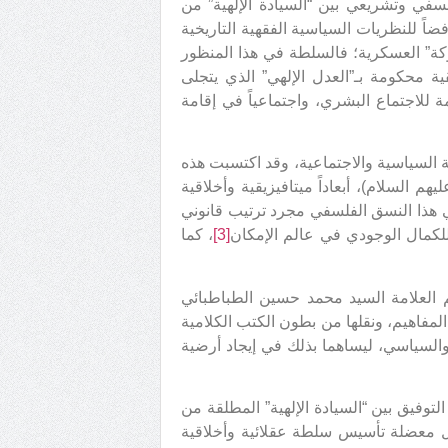
سفي وتشريعي بين “السيادة الإلهية” من
ضاً للنظريات السياسية الفقهية التاريخية
شوكة” العسكرية؛ فالسلطة في هذا المنظور
لُقية محكومة بـ”العدل الإلهي” الذي يتجلى
مة للاجتماع البشري، واجتماعياً في إقامة
فة السياسية والاجتماعية، وقد اكتسبت هذه
م السلام)، أبعاداً ميتافيزيقية وأخلاقية
ي هذا النسق الفلسفي مجرد ترتيب قانوني
للكمال الوجودي في عالم الإمكان
[3]
، كما
العلامة السید محمد حسين الطباطبائي
مفاهيم، ونقلها من بطون الكتب الكلامية
والسياسي، ليساهما بذلك في إيجاد أرضية
لتوفيق بين “السيادة الإلهية” المطلقة من
ل معضلة تأسيس سلطة عقلائية وأخلاقية