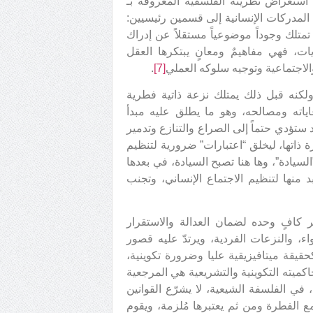
استعراض نظريته الفلسفية المعروفة بـ
ي المدركات الإنسانية إلى قسمين رئيسيين:
 تمتلك وجوداً موضوعياً مستقلاً عن إدراك
ريات، فهي مفاهيمٌ ومعانٍ يبتكرها العقل
والاجتماعية وتوجيه سلوكه العملي
[7]
.
لكنه قبل ذلك يمتلك نزعة ذاتية فطرية
ياته ومصالحه، وهو ما يطلق عليه مبدأ
اد ستؤدي حتماً إلى الصراع والتنازع وتدمير
ة ذاتها، ليخلق “اعتبارات” ضرورية لتنظيم
”السيادة”، وها هنا تصبح السيادة، في بعدها
 منها لتنظيم الاجتماع الإنساني، وتجنب
ر كافٍ وحده لضمان العدالة والاستقرار
ء، والنزعات الفردية، ويرتدّ عليه قصور
كحقيقة ميتافيزيقية عليا وضرورة تكوينية،
اكميته التكوينية والتشريعية هي المرجعية
 في الفلسفة الشيعية، لا يشرّع القوانين
ع الفطرة ومن ثم يعتبرها مُلزمة، ويقوم