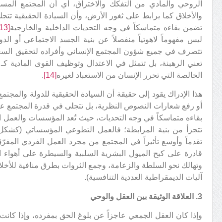
الروحي والمادي من التفكك والاختراق، أي أن المجتمع المس
والأخلاق كما يرابط على ثغور الأرض، وأن السيادة الحقيقية ت
تضمن بقاءه متماسكاً في وجه التحديات الداخلية والخارجية
[13]
ليس مفهوماً لاهوتياً منفصلاً عن بنية الجسد الاجتماعي أو الدو
تتصرف في جميع شؤون المجتمع الإنساني وأفراده لتحقيق السعادة
تعني الرهبنة، بل تتمثل في الاعتدال وتوظيف القوى المادية كـ
الخالصة التي تحرر الإنسان من الاستعباد لغيره
[14]
.
هذا الإدراك يقود إلى حقيقة أن السيادة الحقيقية للدولة والمجتمع
أو رفع شعارات النصوص النظرية، بل تتجلى في قدرة المجتمع عل
بقاءه متماسكاً في وجه التحديات، حيث تُعد المؤسسات والعمل ا
تتجزأ من بنية المرابطة؛ فالعمل التطوعي المؤسساتي (كشكل 
تقدماً وأوسع تأثيراً في المجتمع من مجرد العمل الفردي المفر
قادرة على كبح الميول البشرية السلبية والسيطرة على أهواء ا
وتهالك نحو السلطة والزعامة، وجمع الثروات بطرق منافية للأخلا
آليات الديمقراطية العددية التنافسية).
3. العلاقة الوثيقة بين العقل والوحي
وإذا كان العقل الجمعي عاجزاً عن بلوغ الحق بمفرده، وإذا كانت