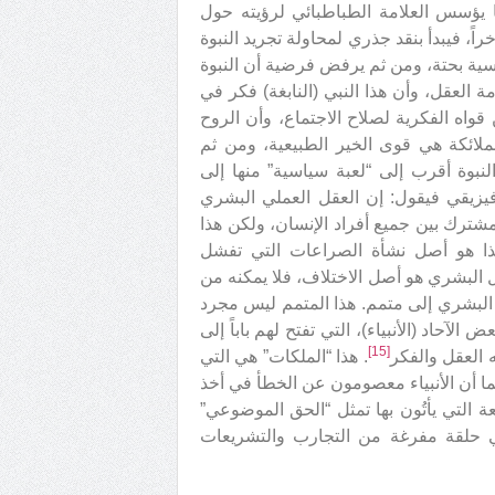
نا يؤسس العلامة الطباطبائي لرؤيته حول
راً، فيبدأ بنقد جذري لمحاولة تجريد النبوة
سية بحتة، ومن ثم يرفض فرضية أن النبوة
العقل، وأن هذا النبي (النابغة) فكر في
واه الفكرية لصلاح الاجتماع، وأن الروح
ملائكة هي قوى الخير الطبيعية، ومن ثم
لنبوة أقرب إلى “لعبة سياسية” منها إلى
افيزيقي فيقول: إن العقل العملي البشري
شترك بين جميع أفراد الإنسان، ولكن هذا
هذا هو أصل نشأة الصراعات التي تفشل
قل البشري هو أصل الاختلاف، فلا يمكنه من
ع البشري إلى متمم. هذا المتمم ليس مجرد
آحاد (الأنبياء)، التي تفتح لهم باباً إلى
[15]
 العقل والفكر
. هذا “الملكات” هي التي
ا أن الأنبياء معصومون عن الخطأ في أخذ
ة التي يأتُون بها تمثل “الحق الموضوعي”
في حلقة مفرغة من التجارب والتشريعات