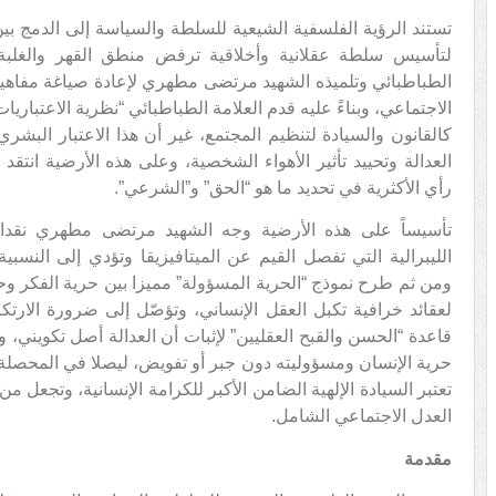
تستند الرؤية الفلسفية الشيعية للسلطة والسياسة إلى الدمج بين 
لتأسيس سلطة عقلانية وأخلاقية ترفض منطق القهر والغلب
الطباطبائي وتلميذه الشهيد مرتضى مطهري لإعادة صياغة مفاهيم ا
الاجتماعي، وبناءً عليه قدم العلامة الطباطبائي “نظرية الاعتباريا
كالقانون والسيادة لتنظيم المجتمع، غير أن هذا الاعتبار البشري
العدالة وتحييد تأثير الأهواء الشخصية، وعلى هذه الأرضية انتقد
رأي الأكثرية في تحديد ما هو “الحق” و”الشرعي”.
تأسيساً على هذه الأرضية وجه الشهيد مرتضى مطهري نقدا لم
الليبرالية التي تفصل القيم عن الميتافيزيقا وتؤدي إلى النسبية
ومن ثم طرح نموذج “الحرية المسؤولة” مميزا بين حرية الفكر و
لعقائد خرافية تكبل العقل الإنساني، وتؤصّل إلى ضرورة الارت
قاعدة “الحسن والقبح العقليين” لإثبات أن العدالة أصل تكويني، وت
حرية الإنسان ومسؤوليته دون جبر أو تفويض، ليصلا في المحصلة
تعتبر السيادة الإلهية الضامن الأكبر للكرامة الإنسانية، وتجعل م
العدل الاجتماعي الشامل.
مقدمة