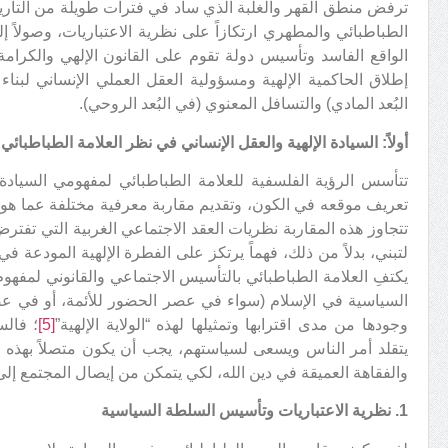
ترفض منطق القهر والغلبة الذي ساد في فترات طويلة من التاري
الطباطبائي والمطهري ارتكازاً على نظرية الاعتباريات، وصولاً 
الواقع الفاسد وتأسيس دولة تقوم على القانون الإلهي والكرام
إطلاق الحاكمية الإلهية ومسؤولية العقل العملي الإنساني لبناء
البُعد المادي) والتسافل المعنوي (في البُعد الروحي).
أولاً: السيادة الإلهية والعقل الإنساني في نظر العلامة الطباطبائي
تتأسس الرؤية الفلسفية للعلامة الطباطبائي لمفهومي السيادة 
تعريف موقعه في الكون، وتقديم مقاربة معرفية مختلفة عما هو 
تتجاوز هذه المقاربة نظريات العقد الاجتماعي الغربية التي تف
لتبني، بدلاً من ذلك، فهماً يرتكز على الفطرة الإلهية المودعة في
يكتفِ العلامة الطباطبائي بالتأسيس الاجتماعي والقانوني لمفهوم 
السياسية في الإسلام (سواء في عصر الحضور للأئمة، أو في عصر
وجودها من مدى اقترابها وتمثيلها لهذه “الولاية الإلهية”
[5]
؛ فالس
يتقلد أمر الناس ويسعى لسياستهم، يجب أن يكون متصلاً بهذه الإر
والفقاهة العميقة في دين الله، لكي يتمكن من إيصال المجتمع إلى غ
1. نظرية الاعتباريات وتأسيس السلطة السياسية