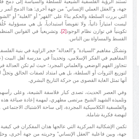
تستند الرؤية الفلسفية الشيعية للسلطة والسياسة إلى دمج فل
جهة، و”العقل العملي الإنساني” من جهة أخرى: هذا الدمج أثمر رف
التي بررت السلطة والحكم بناءً على “القهر” أو “الغلبة” أو “ال
ليست امتيازاً ذاتياً، ولا تفويضاً استبدادياً، بل هي مسؤولية خُ
تكوينياً في توازن نظام الوجود
[2]
، وتشريعياً في القوانين المنظ
القسط والمساواة بين الناس.
وتشكّل مفاهيم “السيادة” و”العدالة” حجر الزاوية في بنية الفلس
المفاهيم في الفكر الإسلامي، وتحديداً في مدرسة أهل البيت (عليه
تتجاوز الفهم الوضعي والعلماني المجرد؛ حيث لم تكن العدالة ف
لتوزيع الثروات أو السلطة، بل هي امتداد لصفات الخالق وتجلٍّ 
أنها تمثل الغاية القصوى من حركة التاريخ البشري.
وفي العصر الحديث، تصدى كبار فلاسفة الشيعة، وعلى رأسهم 
وتلميذه الشهيد الشيخ مرتضى مطهري، لمهمة إعادة صياغة هذه ال
والفلسفية الكلاسيكية المجردة، إلى ساحة الاشتباك الاجتماعي 
لنهضة فكرية شاملة.
تكمن الإشكالية المركزية التي عالجها هذان المفكران في كيفية ا
جهة، وبين فاعلية “العقل الإنساني” وحريته من جهة أخرى، وح