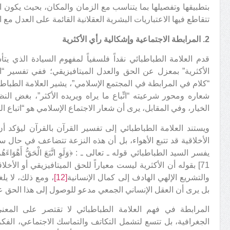
بتطبيقها وتفصيلها بما يتناسب مع الزمان والمكان، بحيث يكون 
تتقاطع فيها الاعتباريات البشرية العقلانية القائمة على العدل مع ال
2. المرابطة الاجتماعية وإشكالية رأي الأكثرية
قدم العلامة الطباطبائي نقداً فلسفياً لمفهوم السيادة الذي يت
الأكثرية” بمعزل عن الحق والعدل الميتافيزيقي؛ ففي تفسير “
“كلام في المرابطة في المجتمع الإسلامي”، يشير العلامة الطباط
شعاره ومحور شرعيته “اتِّباع ما يراه ويريده الأكثر”، بغض النظ
الخيار، وفي المقابل، يرى أن شعار الاجتماع الإسلامي هو “اتباع 
ويستند العلامة الطباطبائي إلى تفسير القرآن بالقرآن ليؤكد أن
الأخلاقية قد تتبع الأهواء، بل أن هذه النزعة تتضاعف في حال 
يفسر السيد الطباطبائي قوله ـ تعالى ـ : ﴿وَلَوِ اتَّبَعَ الْحَقُّ أَهْوَاءَهُم
71] بقوله أن الأكثرية ليست معياراً للحق الميتافيزيقي أو الأخ
والتشريع الإلهي الهادف إلى كمال الإنسانية
[12]
، ومع ذلك، لا يل
بل يرى أن العقل الإنساني الجمعي مدعو للوصول إلى هذا الحق عب
المرابطة في فهم العلامة الطباطبائي لا تقتصر على المع
الجغرافية، بل تتسع لتشمل التكاتف والتماسك الاجتماعي، الفكري