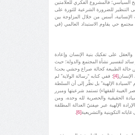
خ السياسي؛ فالمشروع الفكري للعلامتين
إلى التنظير للضرورة الشرعية للثورة على
ة الإنسانية، أسس من خلال المزاوجة بين
 مجتمع حي يقاوم الاستبداد العالمي (في
والعقل على تفكيك بنية الإنسان وإعادة
سائد لتفسير نشأة المجتمع والدولة؛ حيث
ترض حالة الطبيعة كحالة صراع وحشي بحت!
 الإنسان
[4]
؛ ففي كتابه “رسالة الولاية” لم
“السيادة الإلهية” بل نظّر إلى أن السلطة
 الغيبة للفقهاء) تستمد شرعيتها ومبرر
يادة الحقيقية والحصرية لله وحده، ومن
ادة الإلهية عبر صِفتيّ العدالة المطلقة
اياته التكوينية والتشريعية
[6]
.