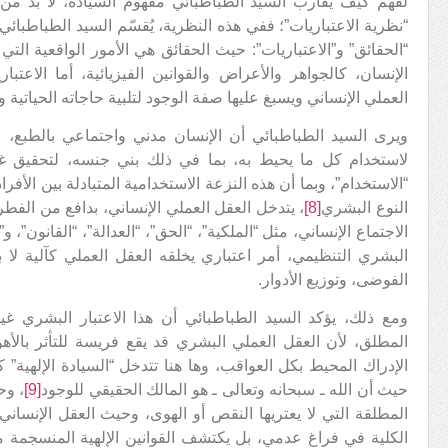
لفهم كيف يقارب السيد الطباطبائي مفهوم السيادة، لا بد من 
“نظرية الاعتباريات”؛ ففي هذه النظرية، يُقسّم السيد الطباطبائ
“الحقائق” و”الاعتباريات”: حيث الحقائق هي الأمور الواقعية التي
الإنسان، كالجواهر والأعراض والقوانين الفيزيائية، أما الاعتبا
العملي الإنساني ويسبغ عليها صفة الوجود لتلبية حاجاته الحياتية 
ويرى السيد الطباطبائي أن الإنسان مدني واجتماعي بالطبع، و
لاستخدام كل ما يحيط به، بما في ذلك بني جنسه، لتحقيق غا
“الاستخدام”، وبما أن هذه النزعة الاستخدامية المتبادلة بين الأفر
النوع البشري
[8]
، يتدخل العقل العملي الإنساني، بدافع من الفطر
الاجتماع الإنساني، مثل “الملكية”، “الحق”، “العدالة”، “القانون”، و
البشري التنظيمي، أمر اعتباري يخلقه العقل العملي كآلية لا بد
الفوضى، وتوزيع الأدوار.
ومع ذلك، يؤكد السيد الطباطبائي أن هذا الاعتبار البشري غي
المطلق، لأن العقل العملي البشري قد يقع فريسة للتأثر بالأهوا
الإدراك المحيط بكل العواقب، وها هنا تتدخل “السيادة الإلهية” 
حيث أن الله ـ سبحانه وتعالى ـ هو المالك الحقيقي للوجود
[9]
، وح
المطلقة التي لا يعتريها النقص أو الهوى، وحيث العقل الإنساني،
الكلية في فراغ عدمي، بل يكتشف القوانين الإلهية المنسجمة م