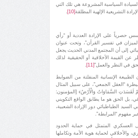
السيادة السياسية المشروعة هي تلك التي
إرادة التشريعية الإلهية المطلقة
[10]
.
أسس حصرياً على الإرادة العددية أو “رأي
الميزان في تفسير القرآن”، وتحت عنوان
بائي إلى أن المجتمع المدني الحديث يجعل
ر عن القيمة الأخلاقية أو الحقيقية لذلك
الحق في النظر والعمل”
[11]
.
 الطبيعة الإنسانية المنفلتة من الضوابط
سيطرة “العقل الجمعي”، على سبيل المثال
ْ لَفَسَدَتِ السَّمَاوَاتُ وَالْأَرْضُ﴾ [المؤمنون:
لاقي، بل الحق هو ما يطابق الواقع التكويني
غي السيد الطباطبائي دور الإرادة الشعبية،
ر مفهوم “المرابطة”.
نى العسكري المتمثل في حماية الحدود
، والأخلاقي لحماية هوية الأمة وتكاملها