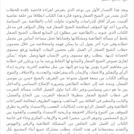
ويعد هذا الإصدار الأول من نوعه الذي يتعرض لقراءة فاحصة ناقدة للخطاب
الذي يصدر من الشيخ الصفار. وتعود فكرة هذا الكتاب انطلاقا من حلقة نقاشية
أقيمت بمركز آفاق للدراسات والبحوث تناولت كتاب (الطائفية بين السياسة
والدين) أعد لها المؤلف لمناقشة الشيخ الصفار فيه. وقال المؤلف في مدخل
الكتاب الذي عنونه بـ (الطائفية شر مطلق) إن المتابع لخطاب الشيخ الصفار
يلحظ أن مسألة الطائفية ومشكلاتها وقضاياها تحتل مساحة أساس من مجمل
خطابه. وفي جزء آخر يقول إن ما يمكن فهمه واستخلاصه من خلال مضمون
خطاب الشيخ الصفار أن العمل على تحصين البيئات الوطنية ورفع مستوى
الحصانة لديها، يتطلب رفع مستوى وعي الإنسان فيها. ويصل بقوله "يمكن
لقارئ نصوص الشيخ الصفار والمتابع لها التقاط ورصد ما يرد ويتكرر في خطابه
من مفاهيم كثيرة يؤمن بها ويدعو إليها، من مثل مفاهيم الحرية، وحرية إبداء
الرأي والتفكير والاعتقاد، والإيمان بالديمقراطية، والتعددية، والاختلاف والتنوع.
ويتألف الكتاب من تسعة فصول متنوعة من التعريف بالشيخ حسن بن موسى
الصفار، ونبذة عنه إلى خطابه الطائفي وضرورة الإصلاح السياسي والتداخل
بين ما هو ديني وسياسي،وغير ذلك. كما تناول الفصل الثالث مسألة التقريب
في خطاب الشيخ الصفار متطرقا لأنشطة التقريب بين النجاح والفشل،
والثابت والمتغير في العلاقة بين المذاهب، وتمهيد الظروف لمعالجة الصراعات
الطائفية. وفي الفصل الرابع تحت إشكاليات التعصب والاستبداد والحرية تطرق
للموقف من التنوع واحتكار الحقيقة وتاريخية الاستبداد والتعصب والفجوة بين
تاريخ المسلمين وجوهر الدين، مشيرا للحرية والإرهاب الفكري. وجاء في خاتمة
الكتاب إن العمل على التخلص من المشكلة الطائفية والرقي والنهوض
والتقدم بمجتمعاتنا في هذه الحياة، يتطلب مشاركة جميع أبناء المجتمع بكل