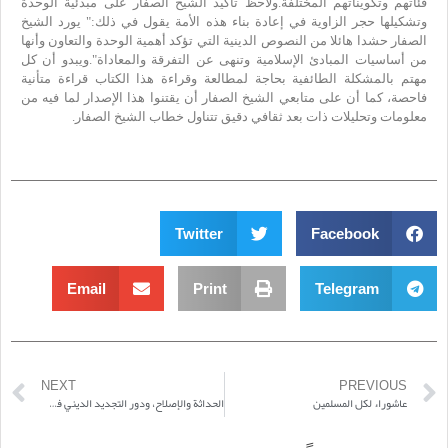
فئاتهم وتكويناتهم المختلفة. ولاحظ تأكيد الشيخ الصفار على مبدئية الوحدة
وتشكيلها حجر الزاوية في إعادة بناء هذه الأمة يقول في ذلك:" يورد الشيخ
الصفار حشدا هائلا من النصوص الدينية التي تؤكد أهمية الوحدة والتعاون وأنها
من أساسيات المبادئ الإسلامية وتنهى عن التفرقة والمعاداة". ويبدو أن كل
مهتم بالمشكلة الطائفية بحاجة لمطالعة وقراءة هذا الكتاب قراءة متأنية
فاحصة، كما أن على متابعي الشيخ الصفار أن يقتنوا هذا الإصدار لما فيه من
معلومات وتحليلات ذات بعد ثقافي دقيق تتناول خطاب الشيخ الصفار.
Twitter
Facebook
Email
Print
Telegram
NEXT
PREVIOUS
عاشوراء لكل المسلمين
الحداثة والإصلاح، ودور التجديد الديني في زمن (الربيع العربي)- حوار مع الشيخ حيدر حب الله