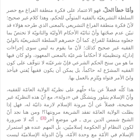
وأمّا خطأ الحلّ،
فهو الاعتماد على فكرة منطقة الفراغ مع حصر
السلطة التشريعيّة بالفقيه المتولّي للحكم، وهذا كلام غير صحيح؛
لأنّ فكرة منطقة الفراغ التشريعي بالمعنى الذي طرحه هؤلاء قد
تبيّن عدم صحّتها وأنّ ثنائيّة الأحكام الأوليّة والثانويّة لا تختصّ بما
جعلوه منطقةً للفراغ. كما أنّ حصرهم السلطة التشريعيّة بالوليّ
الفقيه غير صحيح كذلك؛ لأنّ ما يقوم به ليس سوى إجراءات
إداريّة وتنظيميّة لا أحكاماً شرعيّة بالمعنى المعهود، ولو كان فيها
ما هو من سنخ الحكم الشرعي فإنّ شرعيّته لا تتوقّف على كون
الفقيه المشرّع له حاكماً، بل يمكن أن يكون فقيهاً يُفتي فيأخذ
وليّ الأمر فتواه ويُلزِم بالعمل بها.
هذا كلّه فضلاً عن بناء حلّهم على نظريّة الولاية العامّة للفقيه،
وأنّ الإسلام يتبلور ويتشكّل في «دولة»، مع أنّ هذه النظريّة غير
صحيحة، فضلاً عن أنّ مرونة الإسلام لازمة ذاتيّة له، فهل إذا
بطلت الولاية العامّة تفقد الشريعة مرونتها؟! ومن هنا نجد أنّ
)
[3]
(
الشيخ شمس الدين يرى ـ في موضعٍ آخر
ـ أنّه لا ضرورة
لكون النظام أو الحكومة إسلاميّين، بل المهم عنده هو استمرار
الإسلام في الأمّة مع وحدة الأمّة، وأنّ الدولة الإسلاميّة ليست