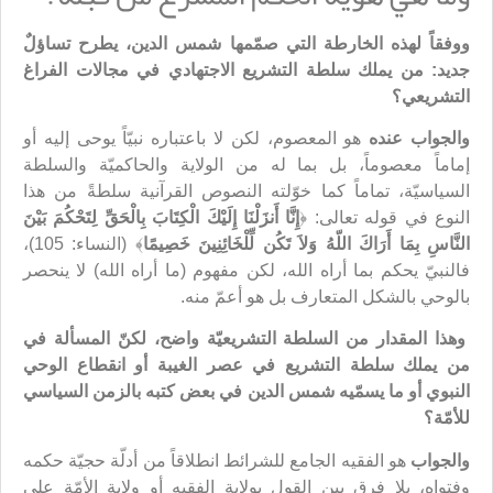
ووفقاً لهذه الخارطة التي صمّمها شمس الدين، يطرح تساؤلٌ
جديد: من يملك سلطة التشريع الاجتهادي في مجالات الفراغ
التشريعي؟
والجواب عنده
هو المعصوم، لكن لا باعتباره نبيّاً يوحى إليه أو
إماماً معصوماً، بل بما له من الولاية والحاكميّة والسلطة
السياسيّة، تماماً كما خوّلته النصوص القرآنية سلطةً من هذا
النوع في قوله تعالى: ﴿
إِنَّا أَنزَلْنَا إِلَيْكَ الْكِتَابَ بِالْحَقِّ لِتَحْكُمَ بَيْنَ
النَّاسِ بِمَا أَرَاكَ اللّهُ وَلاَ تَكُن لِّلْخَائِنِينَ خَصِيمًا
﴾ (النساء: 105)،
فالنبيّ يحكم بما أراه الله، لكن مفهوم (ما أراه الله) لا ينحصر
بالوحي بالشكل المتعارف بل هو أعمّ منه.
وهذا المقدار من السلطة التشريعيّة واضح، لكنّ المسألة في
من يملك سلطة التشريع في عصر الغيبة أو انقطاع الوحي
النبوي أو ما يسمّيه شمس الدين في بعض كتبه بالزمن السياسي
للأمّة؟
والجواب
هو الفقيه الجامع للشرائط انطلاقاً من أدلّة حجيّة حكمه
وفتواه، بلا فرق بين القول بولاية الفقيه أو ولاية الأمّة على