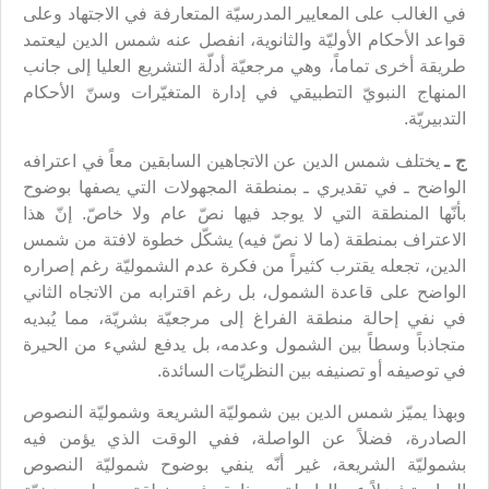
في الغالب على المعايير المدرسيّة المتعارفة في الاجتهاد وعلى
قواعد الأحكام الأوليّة والثانوية، انفصل عنه شمس الدين ليعتمد
طريقة أخرى تماماً، وهي مرجعيّة أدلّة التشريع العليا إلى جانب
المنهاج النبويّ التطبيقي في إدارة المتغيّرات وسنّ الأحكام
التدبيريّة.
ج ـ
يختلف شمس الدين عن الاتجاهين السابقين معاً في اعترافه
الواضح ـ في تقديري ـ بمنطقة المجهولات التي يصفها بوضوح
بأنّها المنطقة التي لا يوجد فيها نصّ عام ولا خاصّ. إنّ هذا
الاعتراف بمنطقة (ما لا نصّ فيه) يشكّل خطوة لافتة من شمس
الدين، تجعله يقترب كثيراً من فكرة عدم الشموليّة رغم إصراره
الواضح على قاعدة الشمول، بل رغم اقترابه من الاتجاه الثاني
في نفي إحالة منطقة الفراغ إلى مرجعيّة بشريّة، مما يُبديه
متجاذباً وسطاً بين الشمول وعدمه، بل يدفع لشيء من الحيرة
في توصيفه أو تصنيفه بين النظريّات السائدة.
وبهذا يميّز شمس الدين بين شموليّة الشريعة وشموليّة النصوص
الصادرة، فضلاً عن الواصلة، ففي الوقت الذي يؤمن فيه
بشموليّة الشريعة، غير أنّه ينفي بوضوح شموليّة النصوص