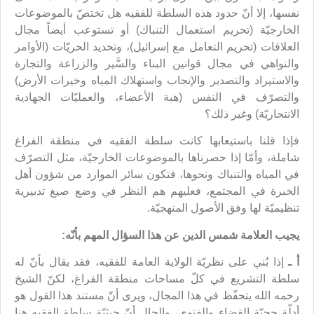
نفسها، إلا أنّ حدود هذه السلطة للفقيه هل تختصّ بالموضوعات
الخارجيّة (تحريم استعمال التنباك) أو تستوعب أيضاً مجال
العلاقات (تحريم التعامل مع إسرائيل)، وتحديد الحريّات (الأوامر
والنواهي في مجال قوانين البناء والسَّير والزراعة والتجارة
والاستيراد والتصدير والإنجاب واستهلاك المياه وخيرات الأرض)
والتصرّف في النفس (هبة الأعضاء، والعمليّات الجهادية
الانتحاريّة) وغير ذلك؟
فإذا قلنا باستيعابها كانت سلطة الفقيه في منطقة الفراغ
شاملة، وأمّا إذا حصرناها بالموضوعات الخارجيّة، مثل التصرّف
في المياه والتنباك ونحوها، فتكون سائر الموارد من شؤون أهل
الخبرة في المجتمع، فعليهم هم النظر في وضع صيغ تدبيرية
تنظيميّة لها وفق الأصول المنهجيّة.
يجيب العلامة شمس الدين عن هذا السؤال المهم بأنّه:
أ ـ
إذا بُني على نظريّة الولاية العامة للفقيه، فقد يقال بأنّ له
سلطة التشريع في كلّ مساحات منطقة الفراغ، لكنّ الشيخ
رحمه الله يتحفّظ في هذا المجال، ويرى أنّ مستند هذا القول هو
أدلّة حجيّة القضاء والفتوى، والحال أنّ حيثيّة سلطة الفقيه هنا