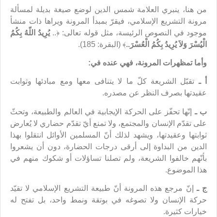
من هنا، ينبري العلامة شمس الدين لوضع صيغة بديلة لمسألة
مرونة التشريع الإسلامي، فيقرّ بمبدأ المرونة ويراها ذات منشأ
موجود في النصوص الرئيسة، مثل قوله تعالى: ﴿..
يُرِيدُ اللّهُ بِكُمُ
الْيُسْرَ وَلاَ يُرِيدُ بِكُمُ الْعُسْرَ..
﴾ (البقرة: 185).
وأما تمظهرات المرونة، فهي عنده في:
أ ـ
تقبّل الشريعة كلّ ما لا يتنافى معها ومع مبادئها وثوابت
عقيدتها بصرف النظر عن مصدره.
ب ـ
إنّها تحفّز على الحركة الإيجابية في العالم والطبيعة، وتحثّ
على تقدّم الإنسان والمجتمع، ولا تمنع أيّ تقدّم حضاري لا يُعارض
ثوابتها وعقيدتها، ويشهد لذلك أنّ المسلمين الأوائل انتقلوا بهذا
الدين من البداوة إلى أرقى درجات الحضارة، دون أن يشعروا
بأنّهم خالفوا الشريعة، ولم تصلنا تساؤلات أو شكوك منهم في
هذا الموضوع.
ج ـ
إنّ مرجع هذه المرونة أنّ طبيعة التشريع الإسلامي لا تقيّد
حركة الإنسان ولا تصوغه في بوتقة ونمط واحد، بل تفتح له
خيارات كثيرة.