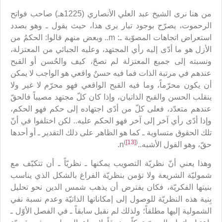
من هنا نرى الشيخ عبد العلي الأنصاري (1225هـ) صاحب فواتح
الرحموت، يصرّح بوجود تيار يرى هذا، حيث يقول ـ وهو بصدد
استعراض اتجاهات المصوّبة ـ: m.. وبعض منهم قالوا: الحكمُ من
الأزل هو ما أدّى إليه رأي المجتهد، وعليه الجبائي من المعتزلة،
ونسبته إلى جميع المعتزلة لم تصحّ، كيف والحُسن أو القبح
عندهم في مرتبة الذات فما فيه حسنٌ واقعي هو الواجب لا يمكن
أن يكون محرّماً، وما فيه القبح الواقعي فهو محرّم لا غير ولا
ينقلب الحسن والقبح الذاتيان، وإذا كان كلّ مجتهد مصيباً فالحقّ
عندهم متعدّد، فعلى كلّ من أدّى اجتهاده إلى حكم فهو الحكم،
وإذا أدّى رأي آخر إلى آخر فهو الحكم عليه.. لكن اختلفوا في أنّ
تلك الحقوق متساوية ـ كما هو الظاهر على ذلك التقدير ـ أو أحدها
(
[13]
)
حقّ، وهو القول الأشبه..n
.
وهذا يعني أنّ نظريّة التصويب يمكنها ـ نظريّاً ـ أن تتكيّف مع
شموليّة الشريعة ولا تؤمن بنظريّة الفراغ بالشكل الذي يناسب
بنيتها الفكريّة، فكان يفترض أن يذهب شمس الدين نحو تحليل
بِنية هذه النظريّة للوصول إلى إمكاناتها الذاتيّة وعدم نسبة نفي
الشمولية إليها مطلقاً؛ ولذلك لم نقبل سابقاً ـ في الفصل الأوّل ـ