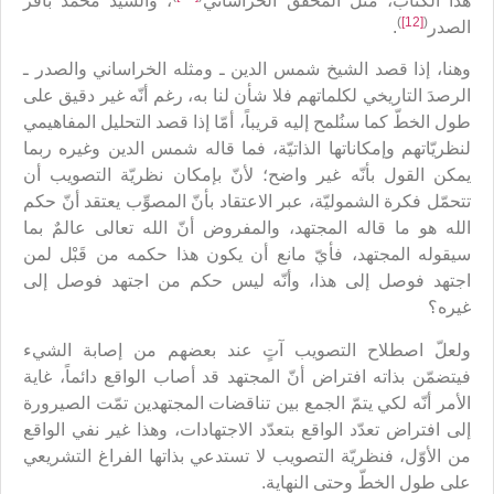
هذا الكتاب، مثل المحقّق الخراساني
، والسيد محمّد باقر
)
[12]
(
الصدر
.
وهنا، إذا قصد الشيخ شمس الدين ـ ومثله الخراساني والصدر ـ
الرصدَ التاريخي لكلماتهم فلا شأن لنا به، رغم أنّه غير دقيق على
طول الخطّ كما سنُلمح إليه قريباً، أمّا إذا قصد التحليل المفاهيمي
لنظريّاتهم وإمكاناتها الذاتيّة، فما قاله شمس الدين وغيره ربما
يمكن القول بأنّه غير واضح؛ لأنّ بإمكان نظريّة التصويب أن
تتحمّل فكرة الشموليّة، عبر الاعتقاد بأنّ المصوِّب يعتقد أنّ حكم
الله هو ما قاله المجتهد، والمفروض أنّ الله تعالى عالمٌ بما
سيقوله المجتهد، فأيّ مانع أن يكون هذا حكمه من قَبْل لمن
اجتهد فوصل إلى هذا، وأنّه ليس حكم من اجتهد فوصل إلى
غيره؟
ولعلّ اصطلاح التصويب آتٍ عند بعضهم من إصابة الشيء
فيتضمّن بذاته افتراض أنّ المجتهد قد أصاب الواقع دائماً، غاية
الأمر أنّه لكي يتمّ الجمع بين تناقضات المجتهدين تمّت الصيرورة
إلى افتراض تعدّد الواقع بتعدّد الاجتهادات، وهذا غير نفي الواقع
من الأوّل، فنظريّة التصويب لا تستدعي بذاتها الفراغ التشريعي
على طول الخطّ وحتى النهاية.