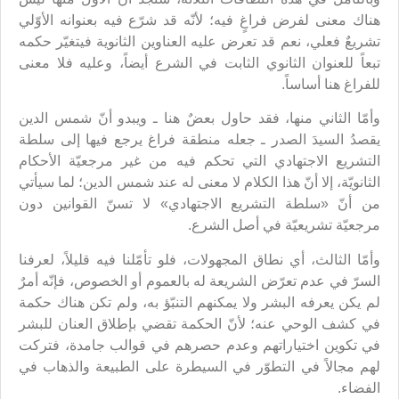
هناك معنى لفرض فراغٍ فيه؛ لأنّه قد شرّع فيه بعنوانه الأوّلي
تشريعٌ فعلي، نعم قد تعرض عليه العناوين الثانوية فيتغيّر حكمه
تبعاً للعنوان الثانوي الثابت في الشرع أيضاً، وعليه فلا معنى
للفراغ هنا أساساً.
وأمّا الثاني منها، فقد حاول بعضٌ هنا ـ ويبدو أنّ شمس الدين
يقصدُ السيدَ الصدر ـ جعله منطقة فراغ يرجع فيها إلى سلطة
التشريع الاجتهادي التي تحكم فيه من غير مرجعيّة الأحكام
الثانويّة، إلا أنّ هذا الكلام لا معنى له عند شمس الدين؛ لما سيأتي
من أنّ «سلطة التشريع الاجتهادي» لا تسنّ القوانين دون
مرجعيّة تشريعيّة في أصل الشرع.
وأمّا الثالث، أي نطاق المجهولات، فلو تأمّلنا فيه قليلاً، لعرفنا
السرّ في عدم تعرّض الشريعة له بالعموم أو الخصوص، فإنّه أمرٌ
لم يكن يعرفه البشر ولا يمكنهم التنبّؤ به، ولم تكن هناك حكمة
في كشف الوحي عنه؛ لأنّ الحكمة تقضي بإطلاق العنان للبشر
في تكوين اختياراتهم وعدم حصرهم في قوالب جامدة، فتركت
لهم مجالاً في التطوّر في السيطرة على الطبيعة والذهاب في
الفضاء.