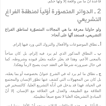
قاعدة أنّ ما من واقعة إلا ولها حكم.
2 ـ الدوائر المتصوّرة أوّلياً لمنطقة الفراغ
التشريعي
ولو حاولنا معرفة ما هي المجالات المتصوّرة لمناطق الفراغ
التشريعي، فسنجد أنّها على أنحاء:
أ ـ
نطاق الموضوعات والأفعال والتروك التي ورد فيها إلزام.
ب ـ
النطاق المذكور الذي لم يرد فيه إلزام، بل كان مباحاً
بالمعنى الأعم، وهذا قد يغيّر حكمه بتغيّر قيوده وشروطه، كما
في حال صيرورته شرطاً في العقد حيث يصبح لازماً وهكذا.
ج ـ
نطاق ما لم يرد له في الشرع عنوانٌ بخصوصه أو بما يعمّه،
بل كان من المجهولات التي كشف عنها تطوّر الإنسان والمجتمع
في الحياة، فهذا قد يدخل في أدلّة التشريع العليا، كالتسخير في
العلاقة مع الطبيعة، والعدل في العلاقة مع الإنسان. إلا أنّ
المبادئ التشريعيّة العليا لا تضع صيغاً تنظيميّة.
وبالتأمّل في هذه النطاقات الثلاثة، سنجد أنّ الأوّل منها ليس