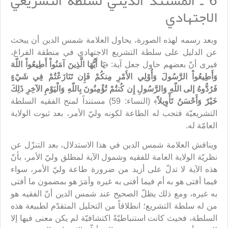
6 ـ المستند الديني لسلطة التشريعي
الاجتهادي
وبعد رسمه لهذه الصورة، يحاول العلامة شمس الدين أن يبحث
عن الدليل على سلطة التشريع الاجتهادي في منطقة الفراغ،
فيرى أنّ بعضهم حاول جعل آية: ﴿
يَا أَيُّهَا الَّذِينَ آمَنُواْ أَطِيعُواْ اللّهَ
وَأَطِيعُواْ الرَّسُولَ وَأُوْلِي الأَمْرِ مِنكُمْ فَإِن تَنَازَعْتُمْ فِي شَيْءٍ
فَرُدُّوهُ إلى اللّهِ وَالرَّسُولِ إِن كُنتُمْ تُؤْمِنُونَ بِاللّهِ وَالْيَوْمِ الآخِرِ ذَلِكَ
خَيْرٌ وَأَحْسَنُ تَأْوِيلاً
﴾ (النساء: 59) مستنداً لمنح الفقيه السلطة
التشريعيّة فتجب له الطاعة لكونه وليّ الأمر، بعد ثبوت الولاية
العامّة له.
ويناقش العلامة شمس الدين في هذا الاستدلال، بعد التنزّل عن
نظريّة الولاية العامة للفقيه وشمول الآية لمطلق وليّ الأمر، بأنّ
هذه الآية لا تدلّ على أزيد من ضرورة طاعة وليّ الأمر، سواء
فيما أفتى هو به أم فيما أفتى به غيره وأمَرَ هو بمضمون ما أفتى
به غيره، ومع ذلك يظلّ الصحيح عند شمس الدين أنّ الفقيه هو
من له سلطة التشريع؛ انطلاقاً من التحليل المتقدّم لطبيعة هذه
السلطة، فحيث كانت استنباطيّةً اكتشافيّة لم يكن معنى فيها إلا