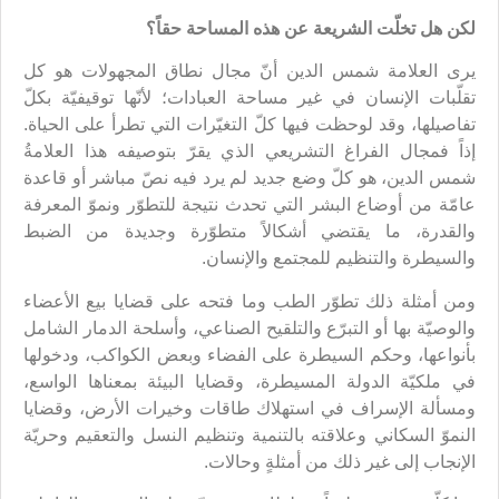
لكن هل تخلّت الشريعة عن هذه المساحة حقاً؟
يرى العلامة شمس الدين أنّ مجال نطاق المجهولات هو كل
تقلّبات الإنسان في غير مساحة العبادات؛ لأنّها توقيفيّة بكلّ
تفاصيلها، وقد لوحظت فيها كلّ التغيّرات التي تطرأ على الحياة.
إذاً فمجال الفراغ التشريعي الذي يقرّ بتوصيفه هذا العلامةُ
شمس الدين، هو كلّ وضع جديد لم يرد فيه نصّ مباشر أو قاعدة
عامّة من أوضاع البشر التي تحدث نتيجة للتطوّر ونموّ المعرفة
والقدرة، ما يقتضي أشكالاً متطوّرة وجديدة من الضبط
والسيطرة والتنظيم للمجتمع والإنسان.
ومن أمثلة ذلك تطوّر الطب وما فتحه على قضايا بيع الأعضاء
والوصيّة بها أو التبرّع والتلقيح الصناعي، وأسلحة الدمار الشامل
بأنواعها، وحكم السيطرة على الفضاء وبعض الكواكب، ودخولها
في ملكيّة الدولة المسيطرة، وقضايا البيئة بمعناها الواسع،
ومسألة الإسراف في استهلاك طاقات وخيرات الأرض، وقضايا
النموّ السكاني وعلاقته بالتنمية وتنظيم النسل والتعقيم وحريّة
الإنجاب إلى غير ذلك من أمثلةٍ وحالات.