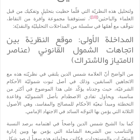
ولتحليل هذه النظريّة التي قلّما حظيت بتحليلٍ وتفكيك من قبل
)
[10]
(
العلماء والباحثين
، تستوقفنا مجموعة وافرة من النقاط،
نتوقّف مع أهمّها في سلسلة من المداخلات التحليليّة والنقديّة:
المداخلة الأولى: موقع النظريّة بين
اتجاهات الشمول القانوني (عناصر
الامتياز والاشتراك)
من الواضح أنّ العلامة شمس الدين يلتقي في نظريّته هذه مع
الاتجاهين السابقين، وذلك في أصل ثبوت شموليّة الأحكام
الشرعيّة، حيث وجدناه يؤكّد على هذا الموضوع في أكثر من
مناسبة، ويحاول تفادي الاصطدام بأصل الشموليّة وقاعدة
التخطئة ومبدأ تبعيّة الأحكام للمصالح والمفاسد، وهي الأصول
الثلاثة التي يؤمن بها التوجّه السائد في الاجتهاد الإمامي.
كما بدا الشيخ شمس الدين واضحاً في اهتمامه برصد النسبة
والتناسب بين الشريعة الشاملة التي يؤمن بها وبين إدارة
المتغيّرات والمستجدات، فكانت محاولته هذه سعياً لرصد شكل