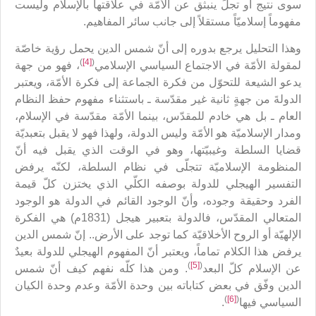
سوى نتيج أو تجلٍّ ينبثق عن الأمّة في علاقتها بالإسلام وليست
مفهوماً إسلاميّاً مستقلاً إلى جانب سائر المفاهيم.
وهذا التحليل يرجع بدوره إلى أنّ شمس الدين يحمل رؤية خاصّة
)
[4]
(
لمقولة الأمّة في الاجتماع السياسي الإسلامي
، فهو من جهة
يدعو الشيعة للتحوّل من فكرة الجماعة إلى فكرة الأمّة، ويعتبر
الدولةَ من جهةٍ ثانية غير مقدّسة ـ باستثناء مفهوم حفظ النظام
العام ـ بل هي خادم للمقدّس، بينما الأمّة مقدّسة في الإسلام،
ومدار الإسلاميّة هو الأمّة وليس الدولة، ولهذا فهو لا يقبل بتعبديّة
قضايا السلطة وغيبيّتها، وهو في الوقت الذي يقبل فيه أنّ
المنظومة الإسلاميّة تتجلّى في نظام السلطة، لكنّه يرفض
التفسير الهيجلي للدولة بوصفه الكلّي الذي يختزن كلّ قيمة
الفرد وحقيقة وجوده، وأنّ الوجود القائم في الدولة هو الوجود
المتعالي المقدّس، فالدولة بتعبير هيجل (1831م) هي الفكرة
الإلهيّة أو الروح الأخلاقيّة كما توجد على الأرض.. إنّ شمس الدين
يرفض هذا الكلام تماماً، ويعتبر أنّ المفهوم الهيجلي للدولة بعيدٌ
)
[5]
(
عن الإسلام كلّ البعد
. ومن هذا كلّه نفهم كيف أنّ شمس
الدين وفّق في بعض كتاباته بين وحدة الأمّة وعدم وحدة الكيان
)
[6]
(
السياسي فيها
.