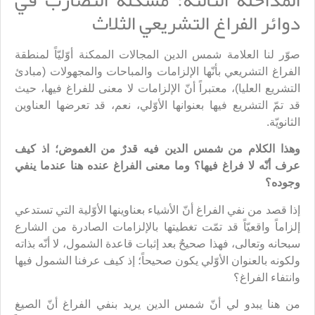
المداخلة الثالثة: مشكلة التضارب في
دوائر الفراغ التشريعي الثلاث
صوّر لنا العلامة شمس الدين المجالات الممكنة أوّليّاً لمنطقة
الفراغ التشريعي بأنّها الإلزامات والمباحات والمجهولات (مبادئ
التشريع العليا)، معتبراً أنّ الإلزامات لا معنى للفراغ فيها، حيث
قد تمّ التشريع فيها بعنوانها الأوّلي، نعم، قد تعرضها العناوين
الثانويّة.
وهذا الكلام من شمس الدين فيه قدرٌ من الغموض؛ اذ كيف
عرف أنّه لا فراغ فيها؟ وما معنى الفراغ عنده هنا عندما ينفي
وجوده؟
إذا قصد من نفي الفراغ أنّ الأشياء بعناوينها الأوّلية التي تستدعي
إلزاماً واقعيّاً قد تمّت تغطيتها بالإلزامات الصادرة من الشارع
سبحانه وتعالى، فهذا صحيحٌ بعد إثبات قاعدة الشمول، لا أنّه بذاته
ولكونه بالعنوان الأوّلي يكون صحيحاً؛ إذ كيف عرفنا الشمول فيها
وانتفاء الفراغ؟
من هنا يبدو لي أنّ شمس الدين يريد بنفي الفراغ أنّ الصيغ