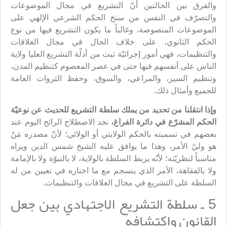
والفرق بين الحالتين أنّ التشريع في مجال الموضوعات
والتصرّف في النفس من سنخ الحكم الشرعي الإلهي على
الموضوعات المنصوصة، وغالباً ما يكون التشريع فيها من نوع
الحكم الثانوي، على خلاف الحال في مجال العلاقات
والتنظيمات، فهي أمور إجرائيّة ثبت من أدلّة التشريع العليا ولاية
الناس على أنفسهم فيها حتى في عصر المعصوم كتنظيم المدن،
وتنظيم السير، والمراعي، والسوق، وحفظ الثروات العامة
للجميع وأمثال ذلك.
وإذا انتقلنا من تحديد من يملك سلطة التشريع للحديث عن نوعيّة
الحكم المشرّع في دائرة الفراغ،
نجد الاصطلاح الرائج اليوم عند
بعضهم في تسميته بالحكم الولايتي أو الولائي؛ لأنّ مصدره مَنْ
هو وليّ الأمر، وهذا ما يوافق عليه الشيخ شمس الدين ويراه
مناسباً لنظريّته؛ لأنّه يربط السلطة بالولاية، لا بالنبوّة ولا بالإمامة
ولا بالفقاهة، الأمر الذي ينسجم مع ما اختاره في تعيين من له
السلطة على التشريع في مجال العلاقات والتنظيمات.
5 ـ سلطة التشريع الاجتهادي بين جعل
القانون واكتشافه