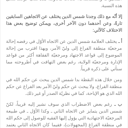
هذه النسبة.
إلا أنّه مع ذلك وجدنا شمس الدين يختلف عن الاتجاهين السابقين
تارةً، وعن أحدهما دون الآخر أخرى، ويمكن توضيح بعض هذا
الاختلاف كالآتي:
أ ـ
يختلف العلامة شمس الدين عن الاتجاه الأوّل في رفضه إحالة
مرجعيّة منطقة الفراغ إلى وليّ الأمر، وبهذا اقترب من إحالة
الموضوع إلى قواعد الاجتهاد ومرجعيّة الفقاهة أكثر من قواعد
الإدارة ومرجعيّة الولاية، رغم بعض التهافت في اُطروحته مما
سنأتي على ذكره قريباً.
ومن خلال هذه النقطة بدا شمس الدين يبحث عن حكم الله في
منطقة الفراغ، ولا يبحث عن حكم وليّ الأمر بعد الفراغ عن حكم
الله الذي هو الإباحة، كما في نظريّة الصدر أو غير ذلك.
ب ـ
رغم بعض الاضطراب الذي سوف نشير إليه قريباً، لكنّ
شمس الدين يتمايز عن الاتجاه الثاني ـ وكذا الأوّل ـ في طبيعة
المرجعيّة الاجتهادية التي يؤول إليها الفقيه للوصول إلى حكم الله
في منطقة الفراغ (المجهولات)، ففيما كان الاتجاه الثاني يعتمد