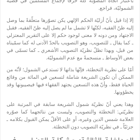
باعتبار اتجاه المصوّبة كلّه خرقاً لإجماع المسلمين في قضيّة
الشموليّة، فراجع.
إلا إذا قيل بأنّ أزليّة الحكم الإلهي يكن تصوّرها متعلّقةً بما وصل
إليه ظنّ الفقيه، لكنّها لا تشمل ما لم يصل إليه ظنّ الفقيه، فقبل
الاجتهاد ومن دونه لا معنى لوجود حكم إلا على التقرير المعتزلي
ـ كما يقال ـ للتصويب، وهو التصويب بالحدّ الأدنى له كما سمّيناه
من قبل، وبهذا تظلّ نظريّة التصويب الأشعري ـ كما تسمّى في
بعض الأوساط ـ منسجمةً مع عدم الشموليّة.
أمّا على نظرية التخطئة، فإنّها بذاتها لا تستدعي الشمول؛ لأنّه من
الممكن أن تكون الشريعة شاملة لتسعين في المائة من وقائع
الحياة فقط، وأنّ هذه التسعين يجتهد الفقهاء فيها فيصيبونها وقد
يخطؤونها.
وهذا يعني أنّ نظريّة شمول الشريعة سابقة في المرتبة على
نظريّتي: التخطئة والتصويب، وليست من نتائجهما كما صوّره
العلامة شمس الدين وغيره، أو على الأقلّ يمكن القبول بكلامه ـ
جزئيّاً ـ في نظريّة التصويب دون التخطئة.