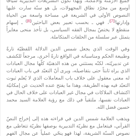
جميع الأزمنة والأمكنة، وبهذا تكون التشريعات التدبيريّة سياقاً
أوسع من مجرّد نطاق المجهولات، بل هو سنّة سارت عليها
النصوص الأولى في الشريعة في مساحة واسعة من الحياة
)
[8]
(
)
[7]
(
وإدارتها
، فهي ـ بحسب تعبير بعض الباحثين
ـ إسهام
منقطع لا يختصّ بمجال الفقه السياسي، بل تأخذ منحى مغايراً
يتمثل عبر سلسلة من الحلقات المتكاملة.
وفي الوقت الذي يجعل شمس الدين الدلالة اللفظيّة تارةً
وطبيعة الحكم ومناسباته في الواقع تارةً أخرى، مرجعاً للكشف
عن تدبيريّته، لكنّه يستثني من هذه الذهنيّة كلّها مجال العبادات
الذي يراه ثابتاً حتى بتفاصيله، ويرى أنّ التعبّد في باب العبادات
له معنى معقول على خلاف باب المعاملات الذي لا يُعلم ثبوت
التعبّد فيه بهذه الطريقة، وهذا ما يفتح عنده الحديث عن إمكانيّة
اكتشاف الملاكات في مجال غير العبادات على خلاف الحال في
العبادات نفسها، ملتقياً في ذلك مع رؤية العلامة السيد محمد
حسين فضل الله.
ويذهب العلامة شمس الدين في قراءته هذه إلى إخراج النصّ
القرآني، فيتعامل مع نظريّة التدبيرية بوصفها نظريّة تتعاطى مع
نصوص السنّة الشريفة، لهذا فهو ينحّي عملياً عن مجال الفهم