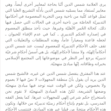
يرى العلامة شمس الدين أنّنا بحاجة لمعايير أخرى أيضاً، وهي
معايير تُستفاد مما يسمّيه شمس الدين بأدلّة التشريع العليا التي
تمثل قواعد كلّية من ناحية ومن التجربة المعصومة في أحكامها
التدبيريّة الخاصّة من ناحية أخرى في الحالات التي حصل فيها
ذلك، كحالة الحُمر الأهليّة وغيرها، حيث نأخذ منطلق المعصوم
في إصداره الحكم التدبيري ـ كما في عدم الإفناء للحيوان ـ
لجعله قاعدة ومعياراً عاماً، وهذه المنطلقات والتعليلات التي
تقف خلف الأحكام التدبيريّة للمعصوم ليست عند شمس الدين
أحكاماً إلهيّة، ولا منشأ لأحكام إلهيّة، بل هي اُسسُ أحكامٍ شرعيّة
تدبيريّة يرجع أمر النظر في موضوعاتها إلى المجتمع الإسلامي
بخبراته وطاقاته. إنّها مبادئ منهجيّة.
عند هذا المفترق ينفصل شمس الدين عن غيره، فالشيخ شمس
الدين يريد أن يقول بأنّ منطقة المجهولات لا نصّ فيها لا بعموم
ولا بخصوص، ولكن في الوقت عينه توجد فيها مبادئ منهجيّة
وضعتها الشريعة، لكنّ هذه المبادئ المنهجيّة لا نقوم نحن
باستخراج حكم شرعي إلهي للمجهولات عبرها، كما يفعل الفقه
المدرسي، بل نقوم بإنتاج أحكام زمنيّة تدبيريّة من خلالها، وتكون
هذه الأحكام منتجةً من قبلنا عبر هذه المبادئ، فتنتسب الأحكام