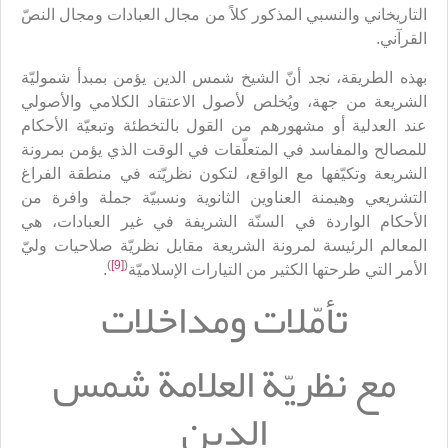
التاريخاني والنسبي المذكور كلاً من مجال العبادات ومجال النصّ
القرآني.
بهذه الطريقة، نجد أنّ الشيخ شمس الدين يؤمن بمبدأ شموليّة
الشريعة من جهة، ويُخلص لأصول الاعتقاد الكلامي والأصولي
عند العدلية أو مشهورهم من القول بالتخطئة وتبعيّة الأحكام
للمصالح والمفاسد في المتعلّقات في الوقت الذي يؤمن بمرونة
الشريعة وتكيّفها مع الواقع، لتكون نظريّته في منطقة الفراغ
التشريعي وهيمنة العناوين الثانوية ونسبيّة جملة وافرة من
الأحكام الواردة في السنّة الشريفة في غير العبادات، هي
المعالم الرئيسة لمرونة الشريعة مقابل نظريّة صلاحيات وليّ
)
[9]
(
الأمر التي طرحتها الكثير من التيارات الإسلاميّة
.
تأمّلات ومداخلات
مع نظريّة العلامة شمس
الدين