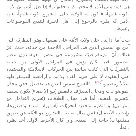
هي كونه ولي الأمر لا محض كونه فقيهاً، إلا إذا قيل بأنّه وليّ الأمر
لكونه فقيهاً، فتكون له الولاية على التشريع لكونه فقيهاً، غاية
الأمر أنّه ملزم بالرجوع إلى أهل الخبرة لتنقيح الموضوعات
وغيرها.
ب ـ
أما إذا بُني على ولاية الأمّة على نفسها ـ وهي النظريّة التي
آمن بها شمس الدين في المراحل اللاحقة من حياته، حيث أقرّ
هناك بأنّ الديمقراطيّة مشروعةٌ في عصر الغيبة دون عصر
الحضور، فيما كان يؤمن في المراحل الأولى من حياته
بالنظريّات التي كانت سائدة بين الحركات الإسلاميّة والمعتمدة
على العقيدة لا على هوية الفرد وذاته، والرافضة للديمقراطية
)
[2]
(
شكلاً ومضموناً
ـ فللشيخ شمس الدين هنا تفصيلٌ: ففي مجال
الموضوعات ومجال التصرّف بالنفس (بيع الأعضاء) تكون سلطة
التشريع للفقيه، أما في مجال العلاقات (تحريم التعامل مع
إسرائيل) والتنظيم وتحديد الحريّات (استيراد السلع وتصديرها،
وإنجاب الأطفال) فمن يملك سلطة التشريع هو الأمّة عن طريق
ممثليها بلا حاجة إلى الفقيه، وإن كان الأحوط الأولى أخذ نظره
دائماً.