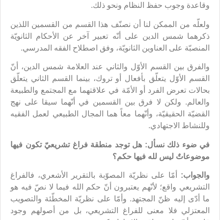
وقاعدة وجوب حفظ النظام ونحو ذلك.
ولعلّه من الممكن لنا أن نصنّف هذا القسم من القسمين اللذين
ذكرهما شمس الدين على أنّه تعبير آخر عن الأحكام الثانويّة
المنصبّة على العناوين الثانويّة، وفق اصطلاح الفقه المدرسي.
والفرق بين القسم الأوّل والثاني عند العلامة شمس الدين، أنّ
القسم الأوّل يتعلّق بأفعال أو تروك، بينما القسم الثاني يتعلّق
بحالات تعرض الفرد أو الأمّة في علاقتهما مع المجتمع والطبيعة
والعالم. ولكن لا فرق بين القسمين في أنّهما سيقا على نهج
القضيّة الحقيقيّة، وأنّهما معاً هما المجال الطبيعي لعمل الفقيه
وللنشاط الاجتهادي.
في ضوء ذلك نسأل: هل توجد منطقة فراغ تشريعيّ تكون فيها
موضوعاتٌ ليس لله فيها حكم؟
والجواب:
أمّا على نظريّة المصوّبة بالتقرير الأشعري، فالفراغ
التشريعي واقع؛ لأنّهم يعتبرون أنّ حكم الله فيما لا نصّ فيه هو
ما أدّى إليه ظنّ المجتهد. وأمّا على نظريّة المخطّئة والتصويب
المعتزلي فلا معنى للفراغ التشريعي، بل من أصولهم وجود