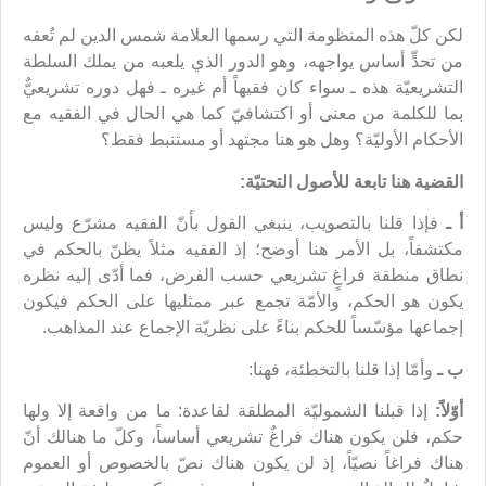
لكن كلّ هذه المنظومة التي رسمها العلامة شمس الدين لم تُعفه
من تحدٍّ أساس يواجهه، وهو الدور الذي يلعبه من يملك السلطة
التشريعيّة هذه ـ سواء كان فقيهاً أم غيره ـ فهل دوره تشريعيٌّ
بما للكلمة من معنى أو اكتشافيّ كما هي الحال في الفقيه مع
الأحكام الأوليّة؟ وهل هو هنا مجتهد أو مستنبط فقط؟
القضية هنا تابعة للأصول التحتيّة:
أ ـ
فإذا قلنا بالتصويب، ينبغي القول بأنّ الفقيه مشرّع وليس
مكتشفاً، بل الأمر هنا أوضح؛ إذ الفقيه مثلاً يظنّ بالحكم في
نطاق منطقة فراغٍ تشريعي حسب الفرض، فما أدّى إليه نظره
يكون هو الحكم، والأمّة تجمع عبر ممثليها على الحكم فيكون
إجماعها مؤسّساً للحكم بناءً على نظريّة الإجماع عند المذاهب.
ب ـ
وأمّا إذا قلنا بالتخطئة، فهنا:
أوّلاً:
إذا قبلنا الشموليّة المطلقة لقاعدة: ما من واقعة إلا ولها
حكم، فلن يكون هناك فراغٌ تشريعي أساساً، وكلّ ما هنالك أنّ
هناك فراغاً نصيّاً، إذ لن يكون هناك نصّ بالخصوص أو العموم