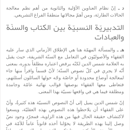
د ـ
إنّ نظام العناوين الأوّلية والثانوية من أهم نظم معالجة
الحالات الطارئة، ومن أهمّ مجالاتها منطقةُ الفراغ التشريعي.
التدبيريّة النسبيّة بين الكتاب والسنّة
والعبادات
هـ ـ
والمسألة المهمّة هنا هي الإطلاق الأزماني الذي سار عليه
الفقهاء والأصوليّون في التعامل مع السنّة الشريفة، حيث يقبل
به العلامة شمس الدين لكنّه يرفض اعتباره مطلقاً بدوره، بمعنى
أنّه لا يجري في كلّ نصوص السنّة؛ لأنّ قسماً وافراً منها جاء
لمعالجة أوضاع محدودة أو خاصّة وجّه حولها السائلون أسئلتهم،
فتعاطى معها الفقهاء بوصفها قوالب نهائية عامّة وجامدة
ومطلقة فيما هي في واقعها نسبيّة بهذا المعنى.
إنّ شمس الدين يميل إلى أنّ النصوص النسبيّة هذه كثيرةٌ، وأنّ
على الفقهاء أن يلاحظوا هذه النصوص بهذه العقليّة، ويسعوا
لاكتشاف حقيقة الحال فيها من هذه الزاوية، فمجرّد وجود نصّ
وصل إلينا بهذه الطريقة لا يخوّلنا أخذه قانوناً عاماً للأمّة في