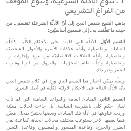
1 ـ تنوّع الأدلّة الشرعيّة، وتنوّع الموقف
من الفراغ التشريعي
يذهب الشيخ شمس الدين إلى أنّ الأدلّة الشرعيّة تنقسم ـ من
حيث ما تعلّقت به ـ إلى قسمين أساسيّين:
القسم الأوّل:
الأدلّة التي قامت على الأحكام الكلّية، كأدلّة
العبادات وتفاصيلها، وأدلّة علاقات الأسرة والأحوال الشخصيّة
وتفاصيلها، وأدلّة العلاقات الاقتصاديّة من بيوع وإجارات و..
وتفاصيلها، وأدلّة نظام المحرّمات والتروك من الزنا وشرب
الخمر وغير ذلك.
ولعلّه يمكن اعتبار هذا القسم الذي ورد في كلام شمس الدين
بأنّه الأدلّة الدالّة على الأحكام الأوليّة الكلّية في أصل الشرع.
القسم الثاني:
المبادئ العامة والقواعد الشاملة التي لم تأت
لبيان حكمٍ كلّي بالطريقة السابقة، بل جاءت لحالات معيّنة
وردت عناوينها في أدلّة تلك المبادئ، وبعضها يختصّ بمجال معيّن
فيما بعضها الآخر يستوعب مختلف مجالات الحياة، كقاعدة نفي
الضرر والحرج، وقاعدة الميسور والمعسور، وقاعدة اليُسر،