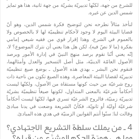
للشرع من جهة، لكنّها تدبيريّة بشريّة من جهة ثانية، هذا هو تمايز
شمس الدين عن غيره.
لنأخذ مثالاً نطرحه نحن لتوضيح فكرة شمس الدين، وهو أنّ
قضايا البيئة اليوم لا وجود لأحكام تنظيميّة لها لا بالخصوص ولا
بالعموم في الشرع، وهذا إقرار قوي من فقيه شيعي إمامي
بفكرة (ما لا نصّ فيه)، لكن هل هذا يعني أن نترك الموضوع؟ لا،
إنّه يعني أنّنا نقوم برصد منهج النبيّ في إدارة الأمور وبرصد
الأصول العامّة الدينيّة، مثل أصل التسخير والعدل وأمثالهما،
فنقوم نحن البشر ـ بهدي هذه الأصول ـ بوضع صيغ تنظيميّة
تدبيريّة لقضايا البيئة المعاصرة، وهذه الصيغ تكون من ناحية ذات
روح شرعيّة من حيث كونها مستقاة من الأصول، ولكنّها ليست
أحكاماً شرعيّة بالمعنى المتداول، لكونها صيغاً تنظيميّة بشريّة
تدبيريّة زمنيّة، فالروح الشرعيّة تسري فيها، لكنّها ليست أحكاماً
شرعيّة أوليّة أو ثانويّة، فكأنّ الشريعة وضعت في يدنا مبادئ
وقالت لنا: سنّوا أنتم القوانين الزمنيّة في هدي هذه المبادئ.
4 ـ من يملك سلطة التشريع الاجتهادي؟
وما هي هويّة الحكم المشرَّع من قبله؟