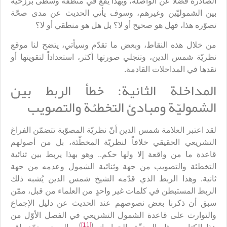
الصادرة فضلاً عن الواصلة، وبهذا يقع في منطقة وسطى برزخيّة
بين الشموليّين وغيرهم، وسوف يأتي الحديث عن مدى صحّة
تصوّره هذا، فهل هو صحيح أو لا؟ بل هل هو منطقي أو لا؟
من خلال هذه النقاط، وبعض ما تقدّم وسيأتي، يتضح لنا موقع
نظريّة شمس الدين، وتنجلي صورتها أكثر، استعداداً لتقويتها أو
نقدها في المداخلات القادمة.
المداخلة الثانية: خطأ الربط بين
الشموليّة ومبادئ التخطئة والتصويب
لقد اعتبر العلامة شمس الدين أنّ نظريّة المصوّبة تتضمّن الفراغ
التشريعي الحقيقي خلافاً لنظريّة المخطّئة، بل من أصولهم
قاعدة ما من واقعة إلا ولها حكم.. وهو بهذا يربط بين ثنائية
التخطئة والتصويب من جهة وثنائية الشمول وعدمه من جهة
ثانية. وهذا الربط الذي قدّمه الشيخ شمس الدين يُشبه ذلك
الربط المستبطن في كلمات غير واحدٍ من العلماء من قبل، ممّن
سبق أن ذكرنا بعض نصوصهم عند الحديث عن دليل الإجماع
والتوارث على قاعدة الشمول التشريعي في الفصل الأوّل من
)
[11]
(