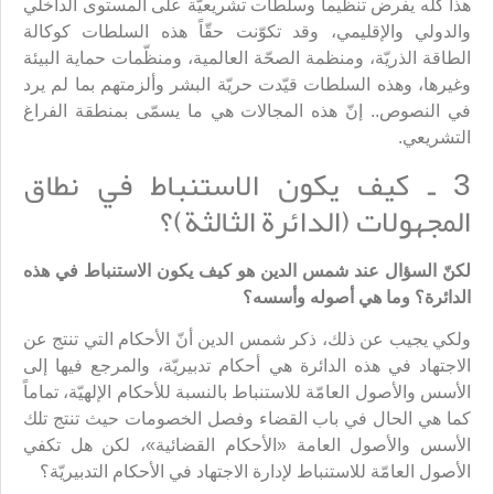
هذا كلّه يفرض تنظيماً وسلطات تشريعيّة على المستوى الداخلي
والدولي والإقليمي، وقد تكوّنت حقّاً هذه السلطات كوكالة
الطاقة الذريّة، ومنظمة الصحّة العالمية، ومنظّمات حماية البيئة
وغيرها، وهذه السلطات قيّدت حريّة البشر وألزمتهم بما لم يرد
في النصوص.. إنّ هذه المجالات هي ما يسمّى بمنطقة الفراغ
التشريعي.
3 ـ كيف يكون الاستنباط في نطاق
المجهولات (الدائرة الثالثة)؟
لكنّ السؤال عند شمس الدين هو كيف يكون الاستنباط في هذه
الدائرة؟ وما هي أصوله وأسسه؟
ولكي يجيب عن ذلك، ذكر شمس الدين أنّ الأحكام التي تنتج عن
الاجتهاد في هذه الدائرة هي أحكام تدبيريّة، والمرجع فيها إلى
الأسس والأصول العامّة للاستنباط بالنسبة للأحكام الإلهيّة، تماماً
كما هي الحال في باب القضاء وفصل الخصومات حيث تنتج تلك
الأسس والأصول العامة «الأحكام القضائية»، لكن هل تكفي
الأصول العامّة للاستنباط لإدارة الاجتهاد في الأحكام التدبيريّة؟