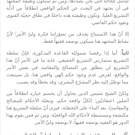
شاملٌ للحالة التي نحن بصددها، ومن ثم ستكون وظيفة المجتهد
في أن يجتهد في البحث عن الحكم الواقعي انطلاقاً من أدلّة
التشريع العليا، وتكون وظيفته هذه داخلةً في نطاق حجيّة الفتوى
ونفوذ حكم القاضي.
إلا أنّ هذا الاستنتاج يحذف من تصوّراتنا فكرة وليّ الأمر؛ لأنّ
نشاط المجتهد هنا سيكون بوصفه فقيهاً فقط.
ثانياً:
أما إذا رفضنا شموليّة القاعدة المذكورة، فإنّ سلطة
التشريع ستمارس التشريع الحقيقي، غاية ما في الأمر أنّ هذا
التشريع لن ينطلق من المصالح والمفاسد في نفس الأمر
والواقع، لفرض عدم وجود حكم إلهي واقعي هنا، بل سينبعث
مما توصّل إليه نظر المشرّع البشري، وقد يخطأ وقد يصيب.
ولكنّ الشيخ شمس الدين يحاول أن يحسم خياره انطلاقاً من
أصلين اعتقاديّين: (لكلّ واقعة حكم، وتبعيّة الأحكام للمصالح
والمفاسد)، بعد البناء على التخطئة، فيرى أنّ سلطة التشريع هنا
مكتشفة ومستنبطة لأحكام الله الواقعيّة، ومن ثم فمن يقوم بهذا
الدور هو الفقيه بوصفه فقيهاً، لا بوصفه وليَّ الأمر.