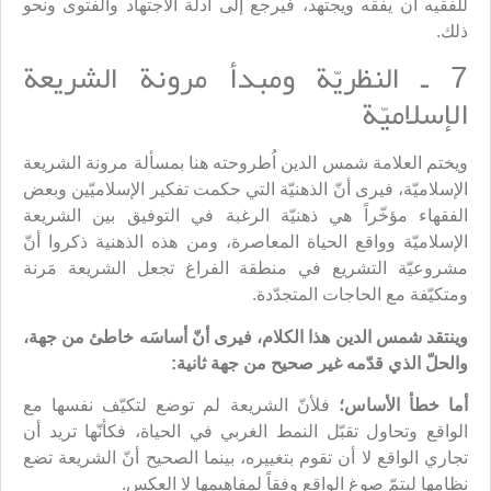
للفقيه أن يفقه ويجتهد، فيرجع إلى أدلّة الاجتهاد والفتوى ونحو
ذلك.
7 ـ النظريّة ومبدأ مرونة الشريعة
الإسلاميّة
ويختم العلامة شمس الدين اُطروحته هنا بمسألة مرونة الشريعة
الإسلاميّة، فيرى أنّ الذهنيّة التي حكمت تفكير الإسلاميّين وبعض
الفقهاء مؤخّراً هي ذهنيّة الرغبة في التوفيق بين الشريعة
الإسلاميّة وواقع الحياة المعاصرة، ومن هذه الذهنية ذكروا أنّ
مشروعيّة التشريع في منطقة الفراغ تجعل الشريعة مَرنة
ومتكيّفة مع الحاجات المتجدّدة.
وينتقد شمس الدين هذا الكلام، فيرى أنّ أساسَه خاطئ من جهة،
والحلّ الذي قدّمه غير صحيح من جهة ثانية:
أما خطأ الأساس؛
فلأنّ الشريعة لم توضع لتكيّف نفسها مع
الواقع وتحاول تقبّل النمط الغربي في الحياة، فكأنّها تريد أن
تجاري الواقع لا أن تقوم بتغييره، بينما الصحيح أنّ الشريعة تضع
نظامها ليتمّ صوغ الواقع وفقاً لمفاهيمها لا العكس.