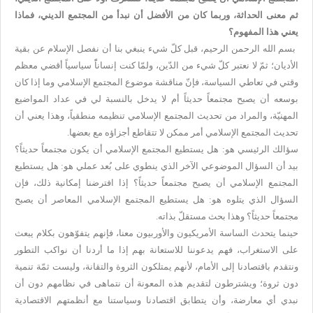
ثم معنى الحداثة، وربما كان من الأفضل أن نبدأ من المجتمع الديني، فماذا
يعني هذا المفهوم؟
بسم الله الرحمن الرحيم، قبل كلّ شيء ينبغي بنا أن نفصل الإسلام عن بقية
الأديان؛ ثمّ لا نعتبر كلّ شيء من الدّين، ولمّا كنت إنساناًً سياسياً أقضي معظم
وقتي في تعاطي السياسة، فإنّ مناقشة موضوع المجتمع الإسلامي وما إذا كان
بوسعه أن يصبح مجتمعاً حديثاً أم لا يدخل بالنسبة لي في عداد المواضيع
المهنيّة، والمراد من تحديث المجتمع الإسلامي تنظيمه منطقياً، وهذا يعني أن
تحديث المجتمع الإسلامي أمر ممكن لا تتقاطع أجزاؤه مع بعضها.
سؤالك الرئيسي هو: هل يستطيع المجتمع الإسلامي أن يكون مجتمعاً حديثاً؟
بيد أن السؤال الموضوعي الآخر الذي ينطوي على بُعد عملي هو: هل يستطيع
المجتمع الإسلامي أن يصبح مجتمعاً حديثاً؟ إذا افترضنا إمكانية ذلك، فإن
السؤال الذي يتلوه هو: هل يستطيع المجتمع الإسلامي المعاصر أن يصبح
مجتمعاً حديثاً؟ وهذا بحث مستقلّ بذاته.
حينما يتحدث الساسة الأمريكيون والأوربيون معنا، فإنهم يتفوّهون بكلام يبعث
على الاستغراب، فهم يدعوننا للاستعانة بهم إذا ما أردنا أن نواكب التطور
ونتقدم باقتصادنا إلى الأمام، لأنهم يمتلكون الثروة والتقانة، وليست ثمّة تنمية
دون ثروة؛ ويشترطون لتقديم هذه المعونة أن نتماهى في نظامهم دون أن
نبدي أي معارضة، وأن يتطابق اقتصادنا وسياستنا مع أنظمتهم الاقتصادية