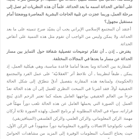
على أنقاض الحداثة اسمه ما بعد الحداثة، علماً أن هذه النظريات لم تصل إلى
مرحلة العمل، وربما عجزت عن تلبية الحاجات البشرية المعاصرة ووضعتنا أمام
مستقبل مجهول؟
أعتقد أن المجتمع الإسلامي الإيراني يجب أن يشيّد صرح تنميته على ما بعد
الحداثة، ولا يمكن وليس من الواجب أن تقوم مثل هذه التنمية على أنقاض
الحداثة.
يفترض ـ إذن ـ أن تقدّم توضيحات تفصيلية شفافة حول التمايز بين مسار
الحداثة عن مسار ما بعدها في المجالات المختلفة.
للمقارنة بين الحداثة وما بعدها أمامنا قاعدة مناسبة، وهي هيكلية العمل، إذ
يمكن ـ طبقاً لنظريتنا ـ أن نلاحظ أثر "العقلانيّة" على عمل الفرد والمجتمع
(الحكومة)، ولمتابعة هذه المقارنة بتفصيل أدقّ نتطرّق إلى شكل الحالة
الحقيقية أولاً، فقد أشرنا في المبحث النظري للعمل إلى أن هذه الحالة تعدّ
جزءاً من العالم الحقيقي يواجهها العامل بعمله كما تعتبر الرحم الذي يُنتج
العمل. إن الصورة التي يحملها العامل عن هذه الحالة تلعب دوراً مهمّاً في
قراراته، سواء في الحالة المطلوبة أو برنامج العمل، ولهذه الصورة ثلاثة أركان
مهمة: الركن المعلوماتي، والركن العلمي، والركن الفلسفي (الميتافيزيقي).
تلعب تكنولوجيا الاتصالات والثورة المعلوماتية دوراً مشهوداً في الركن الأول،
حيث يحتاج اكتساب المعلومات الوفيرة إلى المزيد من مشاهدات الحواسّ