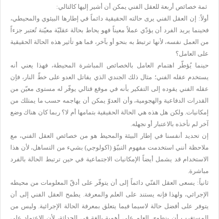
ثمة خصائص أربعة للعقل الفني يمكن أن أشير إليها كالتالي:
أولاً: إن العقل الفني يرى حالته الحقيقية دائماً في إطارها البيئوي والمحيطي،
فحينما يريد الفرد أن يؤدّي عملاً معيناً فهو يحاط بحالة عقليّة معيّنة تُعتبر جزءاً
من العمل نفسه، لأنها ترتبط به بنحو أو بآخر، فما هو تأثير هذه الحالة الحقيقية
على العامل؟
حينما يُؤطّر اهتمام العامل بالخصائص المباشرة المحيطة، فهذا يعني أنه
يستخدم عقله الفني؛ مثال ذلك الجندي الذي يقاتل العدو على خطّ النار، فإن
عقله الفني يقوده إلى التفكير بأنه في موقع قتالي يوفّر له مستوى معيّن من
القدرات الدفاعية والهجومية، وأن العدوّ يمكن أن يهاجمه حسب ما يمتلك من
إمكانيات. ولكن هل هذه هي الحالة الحقيقية بتمامها أم لا؟ ربما كان هناك وضع
آخر لم نأخذه بالاعتبار أو نجهله.
إن تحديد أنفسنا في إطار البيئة والمحيط هو من خصائص العقل الفني، مع
ملاحظة أنني استخدمت مفهوم التبيّؤ (اكولوجي) بشيء من التساهل، لأن هذا
الاستخدام قد يشمل أيضاً الإمكانيات الاجتماعية في حين ترتبط الحالة بالفرد
مباشرة.
ثانياً: يسعى العقل الفنّي دائماً إلى أن يتوفّر على أدقّ المعلومات من محيطه
الإجرائي، ولهذا فإنه يستند على العلم والمعرفة. يطمح العقل الفني إلى أن
يتوفر على أفضل حالة لاسيما فيما يتعلق بمعرفة الحالة الإجرائية. وليس من
المستغرب أن ينطوي العلم على أهمية بالغة في الحداثة، لأن الاعتماد على