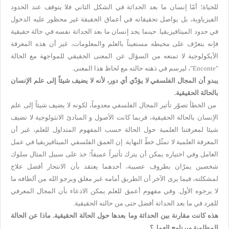
للحياة؛ أمّا إنسان ما بعد الحداثة في الشكل الثاني فلا يتوقف عند الحدود
الفيزياوية، بل يواصل تحقيقاته في أعماق الحقيقة غير محظور عليه الدخول
في حدود الميتافيزيقيا. حينما يجد إنسان ما بعد الحداثة نفسه في حالة حقيقية
فإنه يتعرّف على محيطه مستعيناً بالعلم والمعلومات، غير أن هذه المعرفة
الأيكولوجية لا تمنعه من السؤال عن المعنى الحقيقي للمواجهة مع الحالة
"
Enconte
"، ليرسم في ذهنه حالته مع لحاظ هذا المعنى.
يبدو أن المجال الفلسفي لا يؤدّي أي دور، لأنه لا يضيف شيئاً إلى علم الإنسان
بالحالة الحقيقية.
من الخطأ تصوّر تأثير المجال الفلسفي معدوماً، لكونه لا يضيف شيئاً إلى علم
الإنسان بالحالة الحقيقية، فربما كانت الأصول و المبادئ الانثولوجية لا تضيف
شيئا لمعرفتنا العلمية حول الحالة حسب المفهوم المتداول للعلم، غير أن
المعرفة العلمية لا تمثّل خطّ النهاية. إن العمق الفلسفي الميتافيزيقيا في عمل
العامل وفي اختياره يمكن أن يترك تأثيراً عميقاً؛ خذ على سبيل المثال سلوك
شخصين يمرّان بظروف عصيبة، أحدهما يعتقد بأن الانتحار أفضل علاج
لمشكلته، فيما يرى الآخر أن الطريق أمامه غير مغلق ويرجو الله من ألطافه ما
لا يرجوه الأول. وفي مفهوم أعمق للعلم يمكن الادعاء بأن المجال المعرفي
للفرد في ما بعد الحداثة أفضل حتى من حالته الحقيقية.
هذه كانت مقارنة بين الحداثة وما بعدها حول الحالة الحقيقية. ماذا عن الحالة
المطلوبة وبرنامج العمل؟