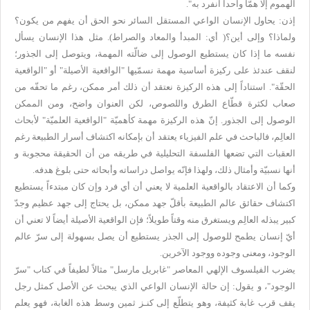
الهموم إلا همّاً واحداً انفرد به".
إذن: يحاول الإنسان الواعي المستقل السائر نحو الحق أن يفهم من يكون؟
ولماذا؟ وإلى أين؟( أي: المبدأ والمعاد والصراط). مثل هذا الإنسان يسأل
نفسه ما إذا كان يستطيع الوصول إلى ضالّته المهمة، ويتوصل إلى الجذور؛
لنقف عندئذ على ركيزة أساسية مهمة نسمّيها "الواقعية الأصيلة" أو "الواقعية
الحقّة". استناداً إلى هذه الركيزة نعتقد أن ذلك أمر ممكن، رغم ما تحفّه من
صعاب لكثرة قطّاع الطرق واللصوص، لكن العنوان واضح، ومن الممكن
الوصول إلى الجذور. إنّ هذه الركيزة مهمة كأهميّة "الواقعية العلميّة" لأبحاث
العالِم، فالباحث في علم الفيزياء يعتقد أن بإمكانه اكتشاف أسرار الطبيعة رغم
العقبات التي تضعها الفلسفة التحليلية في طريقه من أن الحقيقة محجوبة و
أنها نسبيّة وأمثال ذلك، ولهذا فإنّه يواصل دراساته وأبحاثه حتى بلوغ هدفه.
وكما أن الاعتقاد بالواقعية العلمية لا يعني أن أي فرد وإن كان مبتدءاً يستطيع
اكتشاف حقائق عالم الطبيعة بأقلّ جهد ممكن، بل يحتاج إلى جهد عظيم وجدّ
كبير يبذله العالِم ويستغرق منه وقتاً طويلاً؛ فإن الواقعية الأصيلة أيضاً لا تعني أن
أيّ إنسان يطمح للوصول إلى الجذر يستطيع أن يصل بسهولة إلى سرّ عالم
الوجود، ومعنى وجوده ووجود الآخرين.
يضرب الفيلسوف الإلهي المعاصر "غابريل مارسل" مثالاً لطيفاً في كتاب "سرّ
الوجود"، و يقول: إن حالة الإنسان الواعي الذي يبحث عن الأصل كمثل رجل
يقف قرب غابة كثيفة، وهو يتطلّع إلى كنـز ثمين وسط هذه الغابة، فهو يعلم