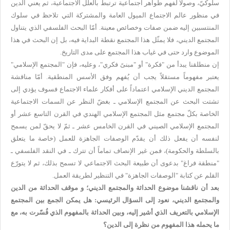
سلوكيّ، وصولاً لفهم ظواهر اجتماعية ترتبط بالعلل الاجتماعية، ثم يعني الدين
في منظور عالم الاجتماع الميول العامة والمشتركة التي تلاحظ في سلوك
المنتسبين إليه ضمن صفات وخصائص معينة. أمّا البحث الفلسفي الذي يتناول
المجتمع الديني، فلا يمثّل هذا المجتمع نقطة البداية فيه، بل إن البحث في هذا
الموضوع وارد حتى في غياب هذا المجتمع على مدى التاريخ.
إن منطلقنا يبدأ من "فكرة" أو "مبنىً فكري"، وعليه، فإن "المجتمع الإسلامي"
يعتبر مفهوماً مستقلاً يجب أن يُفهم وفق الأسس المنطقية. أمّا مناقشة
المجتمع الديني الإسلامي اعتماداً على أفكار علماء الاجتماع فسوف يؤدي إلى
تشتت البحث عن المجتمع الإسلامي ـ بغضّ النظر عن السمات الاجتماعية
الخاصة بكلّ مجتمع مثل المجتمع الإسلامي الهندي في القرن التاسع عشر أو
المجتمع الإسلامي الصيني في القرن الخامس عشر ـ ثمّ لا يحقّ لمن يسمح
لنفسه أن يفعل ذلك أن يقدّم الوصفات الجاهزة للعمل (خاصة ما يتعلق
بالسلطة والحكومة)، فمن غير الإنصاف تماماً أن تترك ـ في النقد الفلسفي ـ
"منطقة فراغ" بدعوى أن طبيعة البحث الاجتماعي لا تسمح بذلك، ثم لا يتورّع
القلم عن كتابة "الوصفات الجاهزة" في التنظير لطريقة العمل.
بعد أن ناقشنا موضوع الحداثة والمجتمع الديني؛ و موقف الحداثة من الدين
والمجتمع الديني، نعود إلى السؤال الرئيسي: هل يمكن الجمع بين المجتمع
الإسلامي بالتعريف الذي أشير إليه، وبين الحداثة بالمفهوم الذي فُسّرت به، مع
ما يحمله هذا المفهوم من نظرة إلى الدين؟