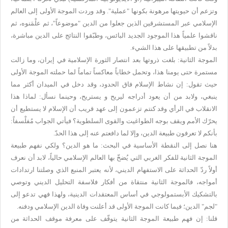
وتزعم أن حيويتها مرهونة بكونها "عملية". وقد وردت الموجة الأولى إلى العالم
الإسلامي عبر المستشرقين الذين جعلوا من الدين "موضوعاً"، ثم علْمَنوه، ثم
ناقشوا علمياً هذا الموجود الجديد البائس، وطبّقوا النتائج على الدين مباشرة،
بدلاً من تطبيقها على هذا الشيء.
الموجة الثانية: بلغت ذروتها بعد انتصار الثورة الإسلامية في إيران، وما زالت
مستمرة حتى يومنا هذا، وتحمل خطاباً معاكساً تماماً لما حملته الموجة الأولى
حيث تقول: إن نشاط الإسلام فاق الحدود، وقد دخل في الميدان أكثر مما
ينبغي، ولابد من أن يعود أدراجه ليريح و يستريح، وحينما نسأل: لماذا هذا
الانقلاب في الرأي وقد كنتم تزعمون إلى عهد قريب أن الإسلام لا يستطيع أن
يحرّك الأمم ويقف بوجه الطواغيت والقوى السلطوية؟ فيأتي الجواب مُفلْسفاً:
بأنكم لا تعرفون طبيعة الدين، وإلا لما دافعتم عنه إلى هذا الحدّ.
هنا نصل إلى النقطة الأساسية في البحث: ما هو الدين؟ ولكي نفهم طبيعة
الموجة الثانية للفكر الغربي التي يُضخّ بها العالم الإسلامي حالياً، لابد أن نعرف
أولاً ردّ الحداثة على الاستفهام الديني، لأنه يعتبر المنبع الذي وصلتنا ارتدادات
أمواجه، فالموجة الثانية منتقاة من أفكار فلاسفة التحليل الديني وتوصي
بالتشكيك الأبستمولوجي في أساس المعتقدات الدينية، ولهذا فهي تدعو إلى
"لجم" الدين؛ فيما كانت الموجة الأولى قد أعلنت وفاة الدين الإسلامي ودفنه.
قلنا: إن فهم طبيعة الموجة الثانية يتوقّف على معرفة موقف الحداثة من