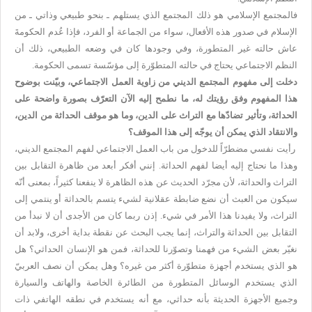
فالمجتمع الإسلامي هو ذلك المجتمع الذي يستلهم ـ بنحو طبيعي وذاتي ـ من
الإسلام في صدور هذه الأفعال، سواء من الجماعة أو الفرد، فإذا عُدم الحكومةَ
عاش حالته غير المتطورة، وفي وجودها كان في وضعه الطبيعي، ذلك أن
النظم الاجتماعي يحتاج في حالته المتطوّرة إلى مؤسّسة تسمى الحكومة.
دخلت إلى مفهوم المجتمع الديني من زاوية العمل الاجتماعي، وبيّنت بوضوح
هذا المفهوم وفق رؤيتك له، ما نطمح إليه الآن التعرّف بصورة واضحة على
الحداثة، وتأثير تضادّها مع التراث على الدين، وما هو موقف الحداثة من الدين،
والانتقاد الذي يمكن أن يوجّه إلى هذا الموقف؟
رأيت نفسي مضطرّاً للدخول من باب العمل الاجتماعي لفهم المجتمع الديني،
وهذا ما نحتاج إليه أيضا لفهم الحداثة. إنني أفكر أبعد من ظاهرة التقابل بين
التراث والحداثة، لأن مجرّد الحديث عن هذه الظاهرة لا ينفعنا كثيراً، بمعنى أنّه
سيكون من العبث أن نضع ضابطة عقلانية لشيء يتسم بالحداثة أو ينتمي إلى
التراث، ولا يفيدنا هذا الأمر في شيء. إذن ربما كان من الأجدى أن لا نبدأ من
التقابل بين الحداثة والتراث، إنما يجب البحث عن نقطة بداية أخرى، ولابد أن
نغيّر بعض الشيء من فهمنا وتصوّرنا للحداثة، فمن هو الإنسان الحداثي؟ هل
هو الذي يستخدم أجهزة متطوّرة أكثر من غيره؟ وهل يمكن أن نصف العربيّ
الذي يستخدم الوسائل المتطورة من الطائرة الخاصة والهاتف والسيارة
وجميع الأجهزة الحديثة بأنه حداثي، مع أنه يستخدم في نطقه الهاتفي ذات