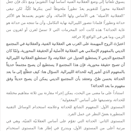
يسوق تلقائياً إلى وضع العقلانية الفنية أساساً لهذا التقويم؛ ومع ذلك فإن جعل
العقلانية محوراً للتقويم يعدّ تطوراً ملحوظاً لمن ينكرها كلّيّاً، لكن تبقى
"العقلانية الأصيلة" هي الأساس ولها الأصالة، وأي تقويم يعتمدها هو الأكثر
حداثة وتطوراً؛ فلماذا نتصور الليبرالية نهاية التكامل، وأن ما تنتجه من حداثة هو
غاية الحداثة؟ هذه كانت أحد المحرمات التي لا تمسّ لقرن أو لقرون من
الزمن، وما هي في الواقع إلا خرافة.
اعتبرْتَ الروح المهيمنة على الغرب هي العقلانية الفنية، والعقلانية في المجتمع
الديني بالمفهوم الإسلامي هي العقلانية الأصلية أو الحقيقة المحورية، ولمّا كان
المجتمع الديني لا يستطيع العدول عن عقلانيته، ولا تستطيع العقلانية الليبرالية
أن تصبح حقيقة محورية، فإن هذا المجتمع لا يستطيع أن يصبح مجتمعاً حديثاً
بالمفهوم الذي أشير إليه للحداثة الليبرالية. السؤال هنا: كيف تتطلّع إلى ما بعد
الحداثة بحسن ظنّ، وتعتقد بأن المجتمع الديني يمكن أن يصبح حديثاً وفق
مفهوم ما بعد الحداثة؟
استناداً على ما مضى من البحث، يمكن إجراء مقارنة بين ثلاثة مفاهيم مختلفة
للحداثة، وتصنيفها على أساس "المعقولية":
المستوى الأول: المفهوم الشائع للحداثة وعلامته استخدام الوسائل التقنية
المتطورة بغضّ النظر عن عمل الفرد.
المستوى الثاني: الحداثة التي تقوّم على أساس العقلانيّة الفنيّة، وهي في
مرتبة أعلى من المستوى الأول، ويندرج في إطار هذا المستوى استخدام