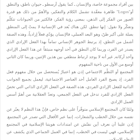
بين أفراد مجموعة خاصة، والإنسان ـ كما يقول أرسطو ـ حيوان ناطق، والنطق
أو"
Logos
" ظاهرة معقّدة تشمل الكلام والتفكير، والأهمّ من ذلك هو قدرة
العبور من الفكر إلى الذهن، بمعنى رؤية الفكر، فالكثير من الحيوانات تتكلّم
وتفكّر ولا نقول: إنها تنطق. لكن هناك بُعد في الإنسانية لا يمتّ إلى المنطق
بصلة على أكبر ظنّ، وهو البعد العملي، فالإنسان يؤدّي فعلاً إرادياً، وهذه الصفة
أشمل من النطق، إذ يرتبط الجوهر الإنساني تماماً بهذا الفعل الإرادي الذي
يصدر عن الفرد، وربما كان النطق في أحد أوجهه منبثقاً عن هذا الفعل الإرادي
وأحد أركانه, غير أنه لا يوجد ارتباط منطقي بين هذين الإثنين، وربما كان الثاني
أوسع من الأول من ناحية المفهوم.
المجتمع أو النَظْم الاجتماعي إذن هو اعتبارٌ يُستحصل من خلال مفهوم فعل
الفرد، إذ يصبح الفرد العامل أحد العناصر الاجتماعية، ليعمل بجميع الجوانب
الذاتية للفعل الإرادي الفردي، هذه الصفة في الفعل الإرادي الذاتي التي تخصّ
الفعل الإرادي للفرد تدخل في الفعل الجمعي، وتعدّ العقلانية من أهمّ أسس
العمل الإرادي.
ولمّا كان المجتمع الإسلامي متوفّراً على نظم خاص، فإنّ هذا النظم لا يعبّر عن
نفسه من خلال الخطب والشعارات، إنما عبر الأفعال التي تصدر عن المجتمع.
إذن علينا أن نعرف أين نفتّش عن امتدادات هويتنا الإسلامية في المجتمع
الإسلامي، فهي ليست في الخطب، إنما في العمل الجماعي الذي يكشف عن
النظم الإسلامي.