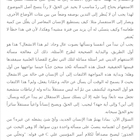
الاستفهام يحتاج إلى ردّ مناسب لا يحيد عن الحقّ، لا رداً ينسخ أصل الموضوع.
لهذا يجب أن لا يُنظر إلى التدين بوصفه وضعاً من بين مئات الأوضاع الأخرى،
ويصار إلى الاستفسار مثلا: كيف يستطيع الإنسان المعاصر أن يقلّل من كمية
طعامه؟ وكيف يتسنّى له أن يزيد من فترة مشيه؟ وهكذا، لأن في هذا خطأ لا
يُغتفر.
يجب أن نبدأ من أنفسنا ونسألها بصوت عال وجاد: لم هذا الانشغال؟ هذا هو
أول الطريق، والبداية الصحيحة لطرح الأسئلة، ذلك أن معالجة مسألة
الاستفهام الديني عبر أسئلة مماثلة لتلك التي تطرح للقضايا العلمية سيفقدها
قيمتها الحقيقية. فمثل هذه المسألة تتّخذ منحىً جدّياً حينما نواجهها من أول
وهلة؛ وبداية هذه المواجهة الالتفات إلى أن الإنسان في حالة من الانشغال
بحيث لا يسمح له الوقت أن يسأل عن حاله، وعمّاذا يفعل، ولم؟ هذا الالتفات
هو أول الصحوة، ليكتشف من ثمّ أنه ليس مستقلاً بذاته وله ارتباطات متشعبة
تجعل منه تابعاً؛ وما عليه إلا أن يسلك سبيل الاستقلال ثم يبدأ حركته ويسأل:
إلى أين؟ وإلى أية جهة؟ ليجيب: إلى الحقّ، ويصبح إنساناً واعياً مستقلاً سائراً
نحو الحقّ سبحانه.
السؤال الآن: بماذا يهتمّ هذا الإنسان الجديد، وأيّ شئ يشغله عن غيره؟ من
الواضح أن اهتمامه ينصبّ على مسألة واحدة دون سواها، ألا وهي البحث عن
الجذور؛ ليصبح مصداقاً لكلام أمير المؤمنين علي
C
في قوله: "وتخلّي من