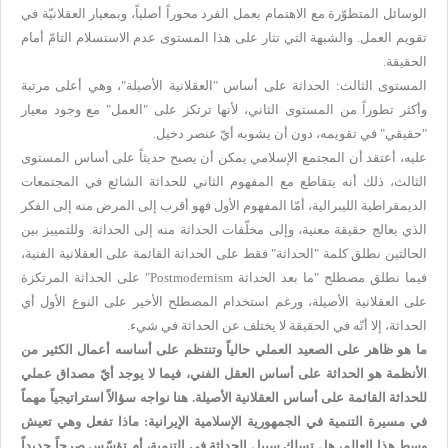
الوسائل المتطوّرة مع الاهتمام بعمل الفرد محوراً أصلياً، وبمعيار العقلانيّة في
تقويم العمل. والشبهة التي تثار على هذا المستوى عدم الاستسلام التامّ أمام
الحقيقة.
المستوى الثالث: الحداثة على أساس "العقلانية الأصيلة"، وهي أعلى مرتبة
وأكثر تطوراً من المستوى الثاني، لأنها ترتكز على "العمل" مع وجود معيار
"حقيقي" في تقويمه، دون أن يشوبه أيّ عنصر دخيل.
عليه، أعتقد أن المجتمع الإسلامي يمكن أن يصبح حديثاً على أساس المستوى
الثالث، ذلك أنه يتقاطع مع المفهوم الثاني للحداثة الشائع في المجتمعات
الديمقراطية الليبرالية، أمّا المفهوم الأول فهو أقرب إلى المرض منه إلى الفكر
الذي يعالج حقيقة معنية، وإلى مخلّفات الحداثة منه إلى الحداثة. وللتمييز بين
الحالتين نطلق كلمة "الحداثة" فقط على الحداثة القائمة على العقلانية الفنية،
فيما نطلق مصطلح "ما بعد الحداثة
Postmodernism
" على الحداثة المرتكزة
على العقلانية الأصيلة، ورغم استخدام المصطلح الأخير على النوع الأول أي
الحداثة، إلا أنّه في الحقيقة لا يختلف عن الحداثة في شيء.
ما هو ظاهر على الصعيد العملي حالياً وتنتظم على أساسه أعمال الكثير من
الأنظمة هو الحداثة على أساس العقل الفني، فيما لا يوجد أيّ مصداق عملي
للحداثة القائمة على أساس العقلانية الأصيلة. هنا نواجه سؤالاً استراتيجياً مهماً
في مسيرة التنمية في الجمهورية الإسلامية الإيرانية: ماذا تفعل وهي تعيش
وسط هذا العالم، هل تسلك سبيل الحداثة في التنمية، أم تؤسّس صرحاً جديداً