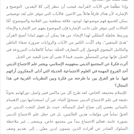
وإذا تطلّعنا في الآيات القرآنية، فيجب أن ننظر إلى كلا البعدين: التوضيح و
الإشارة، لأن هناك فارقاً هائلاً بين الاثنين، فالآيات التي تتوفر على بُعد توضيحي
يمكن للجميع فهم موضوعها، لوجود علاقة منطقية بين العلامة والموضوع، أمّا
الحالات التي تتوفر على جانب الإشارة فإن الموضوع يفهم عبر الإشارة والإيحاء
ويرتبط بخلفيّة المتلقّي لهذا الإيحاء. من هنا يمكن أن نفهم لماذا أصبح القرآن
"هدىً للمتقين"، وقد أكّدت الكثير من الآيات والروايات ضرورة صفاء الباطن
والتكامل المعنوي للوصول إلى المعارف الحقّة، تماماً كالعلامات المزروعة في
الجبل، فإنها توحي للمتسلّق بشيئ، فيما لا تعني أي شئ للبعيد عن الجبل.
أثرت فكرةً عن المجتمع الديني بمفهومه الإسلامي، ويعتبر علم الاجتماع الديني
أحد الفروع المهمة في العلوم الاجتماعية الحديثة التي أدلى المفكرون آرائهم
فيها. ما هو الفرق بين ما طرحته من فكرة وبين النظريات الغربية في هذا
المجال؟
للإسلام مجتمعه الخاص، لقد طرح كل من ماكس فيبر واميل دوركهايم بحوثاً
دقيقة في علم الاجتماع الديني تستحقّ الثناء، غير أن استخدامها دون الاهتمام
بالمباني يفضي إلى ضياع أصل المسألة، حيث تمّ فصل البحث الديني عن
الحقّ تماماً في مؤلفات هذين العالمين، بل في حقل علم الاجتماع الديني
بصورة عامة، فعالِم الاجتماع يبدأ من مجتمع خاص، ويسعى ـ عبر ملاحظة
السلوك الصادر عن أفراده الذين ينتمون لدين معيّن ـ إلى تقديم وصف