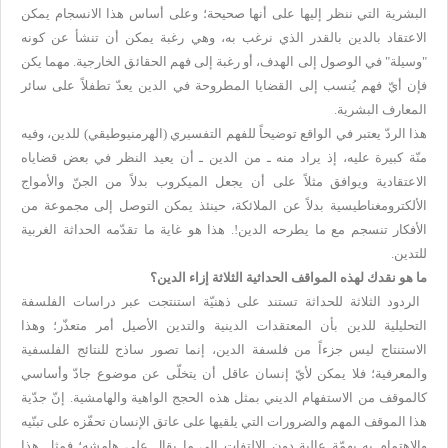
البشرية التي ننظر إليها على أنها صحيحة؛ وعلى أساس هذا الانسجام يمكن
الاعتقاد بالدين بالقدر الذي نرغب به، وهي رغبة يمكن أن تنشأ عن كونه
"وسيلة" في الوصول إلى الهدف، أو رغبة إلى فهم الحقائق الخارجية. مهما يكن
فإن أيّ فهم يُنسب إلى القضايا المطروحة في الدين يعدّ تطفلاً على سائر
المعارف البشرية.
هذا الردّ يعتبر في الواقع توضيحاً للفهم التفسيري (الهرمنيوطيقي) للدين، وفيه
منّة كبيرة عليه، إذ يراد منه ـ من الدين ـ أن يعيد النظر في بعض قضاياه
الاعتقادية ويوافق مثلاً على أن يجعل الميكروب بدلاً من الجنّ والأمواج
الألكترومغناطيسية بدلاً عن الملائكة، حينئذ يمكن التوصل إلى مجموعة من
الأفكار تنسجم مع ما يطرحه الدين!. هذا هو غاية ما تقدّمه الحداثة الغربية
للتدين.
ما هو نقدك لهذه المواقف الحداثية الثلاثة إزاء الدين؟
الردود الثلاثة للحداثة تستند على ذهنيّة استنتجت عبر دراسات الفلسفة
التحليلية للدين بأن المعتقدات الدينية والتدين الأصيل أمر متعذّر؛ وهذا
الاستنتاج ليس جزءاً من فلسفة الدين، إنما تصور ساذج للنتائج الفلسفية
والمعرفية؛ فلا يمكن لأيّ إنسان عاقل أن يتخلّى عن موضوع جادّ وأساسي
كالموقف من الاستفهام الديني بمثل هذه الحجج الواهية والهامشية. إنّ جدّية
هذا الموقف المهم والضرورات التي يلقيها على عاتق الإنسان تحفّزه على تبنّيه
والاهتمام به بهمّة عالية دون الالتفات إلى ما يقال على هامشه؛ فمثل هذا