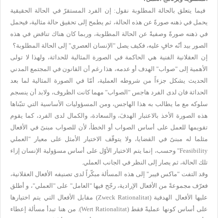
فيما يتعلق بالحالة المطلوبة نقول: إن الفرد المستقرّ في الحالة الحقيقية
يحمل في ذهنه صورةً عن هذه الحالة، ثم يطمح إلى تحقيق حالة مثالية، فيحمل
في ذهنه صورةً وصفيةً عن الحالة المطلوبة، وربما كان هناك تناقض في هذه
الصور بيد أنّه خافٍ عليه، فكيف يصل "الإنسان العصري" إلى الحالة المطلوبة؟
إن العقلانية الفنية هي الحاكمة في الصورة المثالية للحداثة، ولهذا لا تولى
الأهمية إلى "صواب" الهدف أو عدمه، هذا رغم أن القانون في المجتمع المدني
الحديث يشكل جزءاً من شروطه العملية، أمّا في الصورة المثالية لما بعد
الحداثة فان لدى الفرد هاجس "الصواب" مهما كانت الظروف، ولابد أن ينسجم
سلوكه مع ما يطالب به هذا الهاجس، ومن المسؤوليات الأساسية التي تتبّناها
هذه الصورة الأخذ بالاعتبار الهدفَ، والسعادة، والكمال لدى الفرد، كما يقوم
تقويمها للعمل على أساس الصواب أو الخطأ، لأن للصواب مبنىً في الأفعال
مثلما له مبنىً في القضايا، ولا يتوقّف الاختيار الأمثل على معيار "العملي
Feasibility
" وحسب، إنما يتم الاختيار الأوّل على أساس مسؤولية الإنسان إزاء
تلك الحالة، ثم يصار إلى النظر في الجانب العملي.
وقد التفت "ماكس فيبر" إلى هذه المسألة مبكّراً لدى تصنيفه الأفعال العقلانية،
فعرّف مجموعةً من الأفعال الإرادية، رجّح فيها "العامل" على "العملي"، و أطلق
عليها الأفعال الهدفية (
Zweck Rationalitat
) مقابل الأفعال التي يتم اختيارها
على أساس كونها عمليةً فقط (
Wert Rationalitat
). من هنا تبدأ مسألة إعطاء