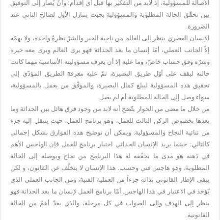
الأصالة للمسؤولية، إذ لابد من التفكير بها قبل أي إقدام؛ وأنْ يُصار إلى التوفيق
بين تحقّق الحالة المطلوبة والمسؤولية بحيث يتنازل الأول لصالح الثاني عند
الضرورة.
الإنسان العصري ينظر إلى العالم من ناحية الخير والشرّ نظرةً واحدة، ولا يهمّه
إلاّ الجانب العملي، أمّا إنسان ما بعد الحداثة فهو يرى العالم ويرى معه خيره
وشرّه وفق حساب خاصّ، وما عليه إلا أن يعرف مسؤوليته الأساسية مهما كانت
حالته ليقف على أوّل طريق البصيرة، ثمّ عليه معرفة الطريق المؤدّي إلى
تحقيق هذه المسؤولية ليبلغ كمال البصيرة، والموفّق من يعمل بالمسؤولية،
سواء وصل إلى الحالة المطلوبة أم لم يصل.
من خلال ما مضى من الحوار يتّضح أنه لابد من وجود فرق هائل بين الحداثة وما
بعدها بخصوص الركن الثالث للعمل، وهو برنامج العمل، حيث ينتقل إليه جزء
من ثنائية النجاح والمسؤولية. ويمكن أن توضيح هذه الفوارق بشكل إجمالي
كالتالي: حينما يريد الإنسان الحداثي اختيار برنامج للعمل فإن الهاجس الأهم
في ذهنه هو مدى ما يحقّقه له هذا البرنامج من نجاح ويوصله إلى الحالة
المطلوبة، وهو هاجس فني وحسب. هذا الإنسان لا يتخلّف عن القانون، و لكن
يبقى الإطار القانوني بذاته جزءاً من العملية الفنية، ومن الجانب العملي الذي
يُؤخذ في الاعتبار في هذا الهاجس. أمّا برنامج العمل لإنسان ما بعد الحداثة فهو
ينظر إلى الهدف وإلى الصواب في كل مرحلة، والذي يعدّ أهمّ من الحالة
القانونية.