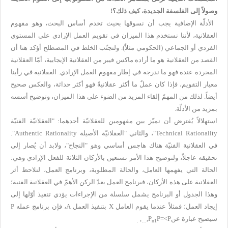
وصولاً إلى الفلسفة الجديدة، كيف ذلك؟!
الأدلّة الإضافية يجب أن نسوقها بحيث تخدم أساس البحث، وهو مفهوم
العقلانية، لأننا نستخدم هذا الميزان في تقويم العمل الإرادي على المستوى
الفردي أو الجماعي (الحكومي مثلاً). ولتجنّب الخلط في المصطلح أؤكد هنا أن
القصد من العقلانية هو ما أراده ماكس فيبر من العقلانية الإيجابية، أمّا العقلانية
المجردة عنده فهو ما ندرجه في إطار مفهوم العمل الإرادي. العقلانية في رأينا
معيار التقويم، فإذا كان عملٌ ما أكثر عقلانيةً فهو أكثر حداثة، والعكس صحيح
أيضاً. لذلك من المهمّ إلقاء المزيد من الضوء على هذا الميزان، وتوضيح أسسه
بمزيد من الأدلّة.
استهلالاً يُفترض أن نميّز بين مفهومين للعقلانيّة أحدهما: "العقلانيّة الفنيّة
Technical Rationality
"، والثاني "العقلانيّة الأصيلة
Authentic Rationality
".
في العقلانية الفنيّة هناك هاجس أساسي وهو "النجاح"، ولابد أن يُصار إلى
تحقيقه عاجلاً، ولتوضيح هذا الأمر نستعين بالأركان الثلاثة للفعل الإرادي وهي:
الحالة التي يفهمها العامل، والحالة المطلوبة، وبرنامج العمل، لنلاحظ أثر
العقلانية على هذه الأركان، فبرنامج العمل يعدّ الركن الأهمّ في العقلانية الفنية؛
وهذا الجدول أو البرنامج يشمل سلسلة من الإجراءات يؤدي تنفيذ أوّلها إلى
إيجاد العمل؛ فمثلاً عندما يقوم العامل
X
بتنفيذ العمل
A
، فإن برنامج عمله
P
سيصبح عبارة عن
P=<P
,P
,
.
…
n
1