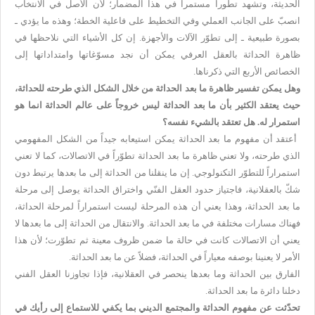
الحديثة، وتشهد تطوراً مستمراً في هذا المضمار؛ لأن الأصل في الانتخاب
انصبّ على الجانب العملي وفي التخطيط على فاعلية الخطة؛ وهذه ما يؤدي ـ
بصورة طبيعية ـ إلى تطوّر الآلات والأجهزة. إن كل الأشياء التي نلاحظها في
ظاهرة الحداثة بالعقل العرفي يمكن أن نجد مسوّغاتها وامتداداتها إلى
الخصائص الأربع التي ذكرناها.
وهل يمكن تفسير ظاهرة ما بعد الحداثة من خلال الشكل الذي طرحته للحداثة،
حيث يعتقد الكثير بأن ما بعد الحداثة ليس خروجاً على عالم الحداثة انما هو
استمرار له. هل تعتقد بالشيء نفسه؟
أعتقد أن مفهوم ما بعد الحداثة يمكن استيعابه جيداً من الشكل المفهومي
الذي طرحته، ولا تعني ظاهرة ما بعد الحداثة تطوّراً في الاتصالات، كما لا تعني
استمراراً للتطوّر التكنولوجي. إن ما ينقلنا من الحداثة إلى ما بعدها يرتبط دون
شكّ بالعقلانية، فاجتياز حدود العقل الفنّي واختراق الحداثة يوصل إلى مرحلة
ما بعد الحداثة، وهذا يعني أن هذه المرحلة ليست استمراراً لمرحلة الحداثة،
فهناك مسارات مختلفة في ما بعد الحداثة. والانتقال من الحداثة إلى ما بعدها لا
يعني أن الاتصالات كانت في حالة ما ضمن ظروف معينة ثم تطوّرت؛ لأن هذا
الأمر لا يعنينا بوصفه معياراً في الحداثة، فضلاً عن ما بعد الحداثة.
الفارق بين الحداثة وما بعدها ينحصر في العقلانية، فإذا تجاوزنا العقل الفني
دخلنا دائرة ما بعد الحداثة.
تحدّثت عن مفهوم الحداثة والمجتمع الديني بما يكفي للاستماع إلى رأيك في