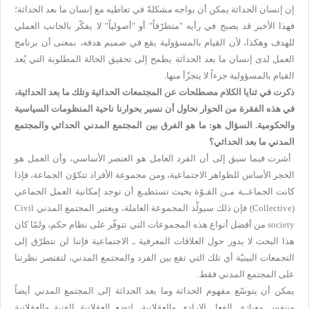
إن إنسان الحداثة يمكن أن يواجه مشكلةً في تعاطيه مع إنسان ما بعد الحداثة؛
فهذا الأخير قد يصبح في رأيه "متطرّفاً" أو "أصولياً" لا يفكّر بالجانب العملي
للهدف وهكذا، لأن القيام بالمسؤولية يقع في صميم هدفه، بمعنى أن برنامج
العمل لدى إنسان ما بعد الحداثة يطمح إلى تحقيق الحالة المطلوبة التي يُعد
القيام بالمسؤولية جزءاً لا يتجزّأ منها.
ذكرت في ثنايا الكلام مصطلحات عن المجتمعات الحداثية وتلك ما بعد الحداثية،
في هذه الفقرة من الحوار نحاول أن نسير بحوارنا ناحية المنظومات السياسية
والحكومية. السؤال هو: ما هو الفرق بين المجتمع المدني الحداثي والمجتمع
المدني ما بعد الحداثي؟
أشرت فيما سبق إلى أن الفرد العامل هو العنصر الأساسي، وأن العمل هو
الحجر الأساس للظواهر الاجتماعية، ومن مجموعة الأفراد تتكوّن الجماعة، فإذا
كانت الجماعــة مـن القـوّة بحيث تستطيـع أن توجد إمكانية العمل الجماعي
(
Collective
) فإن ذلك سيولّد المجموعة العاملة، ويعتبر المجتمع المدني
Civil
society
من أفضل أنواع هذه المجموعات التي تتوفّر على نظام حكم، ولمّا كان
هذا البحث لا يدور حول العلاقات المعرفية ـ الاجتماعية فإننا لن نتطرّق إلى
التجمعات البينيّة أي تلك التي تقع بين الفرد والمجتمع المدني، لتقتصر نظرتنا
على المجتمع المدني فقط.
يمكن أن يتوسّع مفهوم الحداثة وما بعد الحداثة إلى المجتمع المدني أيضاً
وبنفس معيارَي الفعل الإرادي والعقلانية، لتضع العقلانية الفنية والعقلانية