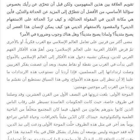
تقويم العلاقة بين هذين المفهومين، ولكن قبل أن نتحرّى عن رأيك بخصوص
سؤالنا الأساسي، من الأفضل أن نتطرّق إلى المزيد عن الحداثة والتديّن. فأين
هي مكانة الدين في المقولة الحداثيّة، و كيف تردّ الحداثة على الاستفهام
الديني؟ والمقصود بالاستفهام الديني هو: كيف يمكن لإنسان هذا العصر أن
يصبح متديناً؟ ولماذا يصبح متديناً؟ وهل هناك وجوب وضرورة في الأمر؟
مضى أكثر من قرنين على تعامل العالم الإسلامي مع الغرب فكرياً، أو بالأحرى
تمّ فرض الأفكار الغربية على العالم الإسلامي؛ ومن أهمّ هذه الأفكار الفهم
الغربي للدين، ويمكن تشبيه دخول هذه الأفكار إلى العالم الإسلامي بالأمواج
التي بدأت في الغرب من نقطة أو نقاط معينة، وبعد أن عصفت بفكر الغربيين
وصلت ارتداداتها إلى المسلمين، فإذا أردنا أن نستوعب هذه الارتدادات ما
علينا إلا أن ننظر إلى منبع هذه الأمواج، وفي هذا السياق نستطيع أن نقسّم ما
وردنا من الغرب إلى موجتين مهمتين:
الموجة الأولى: بلغت ذروتها في النصف الأول من القرن العشرين، وقد وصلتنا
في ظروف خاصة، حيث كانت الحكومات الفاسدة تسيطر على رقاب الناس
الذين كانوا بدورهم يعانون من الجهل، فيما كان المجتمع متخلّفاً من الناحية
العلمية والتكنولوجية. حينذاك كان الدّين مليئاً بالخرافات، وحياة الناس تتراجع
يوماً بعد آخر. في مثل هذه الظروف حلّت الموجة الأولى ودعت إلى نبذ الدين،
لأنه فقد حيويته وليس بوسعه أن يشارك بشكل فعّال في بناء المدنية. هذا في
وقت كانت الثقافة الليبرالية (أو الأيديولوجية الماركسية) تبدي تحركاً اجتماعياً،