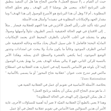
حيث أن القيام بـ
P
سينتج العمل.
A
هاجس النجاح هنا هل أن التنفيذ ينطبق
1
على البرنامج أعلاه، بمعنى هل يوصلنا
P
إلى الهدف ـ وهو تحقّق الحالة
المطلوبة ـ أم لا؟ وهل أن هذا البرنامج هو الأسرع للوصول إلى هذا الهدف؟ وما
مقدار الجهد والإمكانات المطلوبة في تنفيذه؟ وأمثال هذه الأسئلة.
ليس ثمّة تأكيد على ركْنَي العمل الآخَرَين في هذا الفهم للعقلانية، فيصار _ مثلاً
_ إلى الاقتناع في فهم الحالة الحقيقية بأيسر الظروف تناولاً وأسهلها وصولاً،
وهو ما يتجسّد في أغلب الأحيان بالظرف المحيط الذي يعتمد الإمكانيات
الماديّة البحتة؛ فالعامل
X
على سبيل المثال يحدّد مكانته وحالته الحقيقية على
أساس الظرف الموجود وغالباً ما يكون مادياً، ولا يبحث عن امتدادات وجذور
الوضع الموجود، إنما يكتفي بالقشرة والسطح الذي يمسّه. وهكذا الأمر
بالنسبة للركن الثاني، فهو لا يبالي بصحّة الهدف بقدر ما يهتمّ بقدرة الوصول
إليه؛ لأن بلوغه هو الأساس بالنسبة إليه في اختياره. هذه العقلانية في اصطلاح
ماكس فيبر تندرج تحت عنوان "عقلانية نجاح المحور" أو ما يسمى بالألمانية "
".
Zwec Rationalitat
بخلاصة، الأسئلة الأساسية في تقويم أي عمل في العقلانية الفنية هي:
1ـ ما هو مدى النجاح الذي يمكن أن يحقّقه برنامج العمل؟
2ـ هل يمكن الوصول إلى الهدف في الحالة المطلوبة؟
وهذا لا يعني بالطبع أنّ العقلانية الفنيّة لا تعير أية أهمية للتساؤلات الأخرى، غاية
الأمر أن هذين السؤالين هما الأساس في تقويم عقلانية الفعل في أيّ عمل.