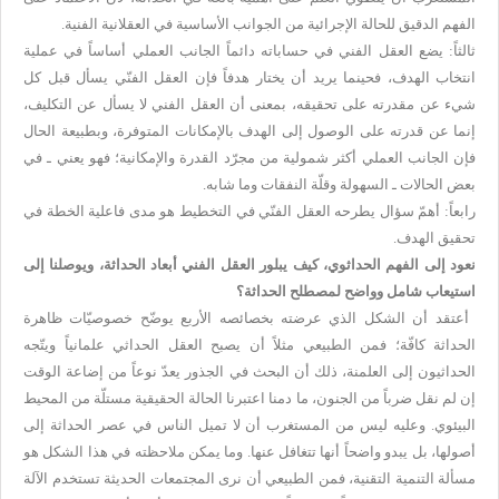
الفهم الدقيق للحالة الإجرائية من الجوانب الأساسية في العقلانية الفنية.
ثالثاً: يضع العقل الفني في حساباته دائماً الجانب العملي أساساً في عملية
انتخاب الهدف، فحينما يريد أن يختار هدفاً فإن العقل الفنّي يسأل قبل كل
شيء عن مقدرته على تحقيقه، بمعنى أن العقل الفني لا يسأل عن التكليف،
إنما عن قدرته على الوصول إلى الهدف بالإمكانات المتوفرة، وبطبيعة الحال
فإن الجانب العملي أكثر شمولية من مجرّد القدرة والإمكانية؛ فهو يعني ـ في
بعض الحالات ـ السهولة وقلّة النفقات وما شابه.
رابعاً: أهمّ سؤال يطرحه العقل الفنّي في التخطيط هو مدى فاعلية الخطة في
تحقيق الهدف.
نعود إلى الفهم الحداثوي، كيف يبلور العقل الفني أبعاد الحداثة، ويوصلنا إلى
استيعاب شامل وواضح لمصطلح الحداثة؟
أعتقد أن الشكل الذي عرضته بخصائصه الأربع يوضّح خصوصيّات ظاهرة
الحداثة كافّة؛ فمن الطبيعي مثلاً أن يصبح العقل الحداثي علمانياً ويتّجه
الحداثيون إلى العلمنة، ذلك أن البحث في الجذور يعدّ نوعاً من إضاعة الوقت
إن لم نقل ضرباً من الجنون، ما دمنا اعتبرنا الحالة الحقيقية مستلّة من المحيط
البيئوي. وعليه ليس من المستغرب أن لا تميل الناس في عصر الحداثة إلى
أصولها، بل يبدو واضحاً أنها تتغافل عنها. وما يمكن ملاحظته في هذا الشكل هو
مسألة التنمية التقنية، فمن الطبيعي أن نرى المجتمعات الحديثة تستخدم الآلة