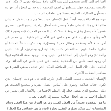
العبارات التي كانت تستعمل قبل ستة آلاف عام؟ ببساطة نقول: لا، هكذا الأمر
بالنسبة للمجتمع، فهل نستطيع أن نَصف المجتمع بأنه حداثي لمجرّد أن أفراده
يستقلّون السيّارات الفارهة ويسكنون ناطحات السحاب.
موضوع الحداثة يرتبط أيضاً بفعل الإنسان، حيث يعدّ من سمات عمل الإنسان
طالما كان هذا الإنسان عاملاً وتصدر عنه أفعال إرادية، ليصبح الفرد العصري
عصرياً لأنه يعمل وفق طريقة خاصة؛ كذلك المجتمع الحديث فإنه يصبح كذلك
لأنه يؤدّي مسؤوليته على نحو خاص عبر الأفعال الجماعية التي تصدر عن
أفراده، لا لأنه يستخدم وسائل حديثة ومتطوّرة. وقد ذكرت شكلاً للحداثة أو
نظرية خاصة لفهم الحداثة في كتاب (نقد دينداري ومدرنيزم أو نقد التدين
والحداثة) وهو الميل إلى الحداثة في الدين، وذلك لوجود صفة العقلانية فيها؛
أي وجود نمط خاص من العقلانية يكشف عن عمل خاص في الحداثة؛ وقد
أطلقت على ذلك الميل اسم"العقلانيّة الفنيّة" التي تختلف بعضي الشيء مع
مفاهيم العقلانية الأخرى.
الإنسان الحديث ـ حسب الشكل الذي ذكرته للحداثة ـ هو ذلك الإنسان الذي
تكون أفعاله عقلائية، وتقوم على أساس العقل الفني؛ والمجتمع الحديث هو
ذلك المجتمع الذي يفضي فعله إلى النظم الاجتماعي، والأفعال التي تصدر عن
النَظْم الاجتماعي هي أفعال عقلانية تستند إلى العقل الفني.
ما هو المقصود تحديداً من العقل الفني، وما هو الفرق بين هذا العقل وسائر
المشتقات التي يمكن تصوّرها للعقل، بعبارة ثانية: ما هي خصائص هذا العقل؟