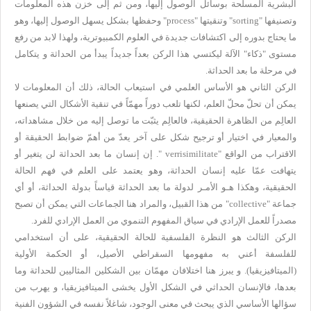
البشرية المسلّحة بوسائل الوصول إليها، ومن ثم إلى خزن هذه المعلومات
وتصنيفها "
sorting
" وتنقيتها "
process
" وحفظها بشكل يسهل الوصول إليها، وهو
ما يحتاج بدوره إلى اكتشافات جديدة في العلوم الكمبيوترية، ولهذا لابد من رفع
مستوى "ذكاء" الآلة ليكتسي هذا الركن بعداً جديداً يبدأ من الحداثة و يتكامل
في مرحلة ما بعد الحداثة.
الركن الثاني هو الأساس العلمي في استيعاب الحالة، ذلك أن المعلومات لا
يمكن أن تحلّ محلّ العلم، لكنها تلعب دوراً مهمّاً في تنقية الأشكال التي يصنعها
العالِم من الظاهرة الحقيقية، فالعالِم يثبّت ما توصل إليه من خلال مشاهداته،
والمعيار في اختيار أو ترجيح شكل على آخر يعدّ من أهمّ ضوابط الحقيقة أو
الاقتراب من الواقع "
verrisimilitate
"
. إن إنسان ما بعد الحداثة لن يتغير أو
يتهافت عمّا عليه إنسان الحداثة، وهو يعتمد على العلم في فهم الحالة
الحقيقية، وهكذا هـو الأمـر لدولة ما بعد الحداثة قياساً بدولة الحداثة، أو أي
جماعة "
collective
" من هذا القبيل، والمراد هنا الجماعات التي يمكن أن تصبح
مصدراً للعمل الإرادي في سياق المفهوم التنموي من العمل الإرادي للفرد.
الركن الثالث هو النظرة الفلسفية للحالة الحقيقية، على أن استخدامي
للفلسفة أعني به مفهومها السقراطي الأصيل، أو الحكمة الأولية
(الميتافيزيقيا). و يبرز هنا اختلافان مهمّان بين الشكلين المثاليين للحداثة وما
بعدها، فالإنسان الحداثي في الشكل الأول يخشى الميتافيزيقيا، و يهرب من
سؤالها الأساسي الذي يبحث في معنى الوجود، شاغلاً نفسه في الشؤون الفنية