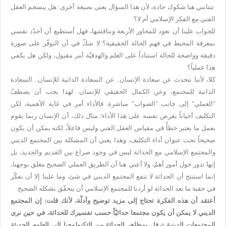
تنتابني هنا شكوك جادة، لأن هذا السؤال يعني بصيغة أخرى: هل ينسجم العقل
الفني مع الفكر الإسلامي أم لا؟
للجواب علينا أن نعود للمحاور الأربعة ونناقشها، فهل أستطيع أن أحدّد نفسي
بمعرفة المحيط في فهم الحالة الحقيقية؟ لا شكّ في أن التوفّر على صورة
دقيقة وواضحة للحالة استناداً على العلم والهدفيّة أمر مقبول، ولكن هل يكفي
هذا عملياً؟
كلا، لأننا نتحدث عن سعادة الإنسان.. عن السعادة الذاتية للإنسان.. السعادة
الذاتية للمجتمع، وعن الكمال الحقيقي للإنسان. لهذا يجب أن يصطفّ
"العملي" إلى جانب "الصواب" مباشرة. فالأداء أمر في غاية الأهمية، لكن
التكليف أحياناً يفرض نفسه على هذا الأداء؛ مثال ذلك، أن الإنسان ربما يقوم
بعمل ما يعتبر خطأً في مقياس العقل الفني وليس فاعلاً، لكنه يمكن أن يكون
صحيحاً تحت عنوان أداء التكليف، وهذا يعني أن المشكلة بين المجتمع الديني
والمجتمع الإسلامي مع الحداثة ليس في وجود صراع بين القديم والجديد، بل
إنها تدور حول أمور أهمّ، ولا أعني هنا أن الطريق العملي الصحيح مغلق بوجهنا،
إنما استنتج أن الحداثة لا تنفع المجتمع الديني في شئ، وما علينا إلا أن نفكّر
في حقبة ما بعد الحداثة لو أردنا للمجتمع الإسلامي أن يتحقّق بشكله الصحيح.
أعتقد أن هذه الفكرة تحتاج إلى مزيد توضيح وأدلّة، لأنك قلت: إن المجتمع
الديني لا يمكن أن يكون مجتمعا حداثيّاً حسب تفسيرك للحداثة، في حين نرى
المجتمعات الدينية ترفل بمظاهر الحداثة من التكنولوجيا إلى العلوم الحديثة