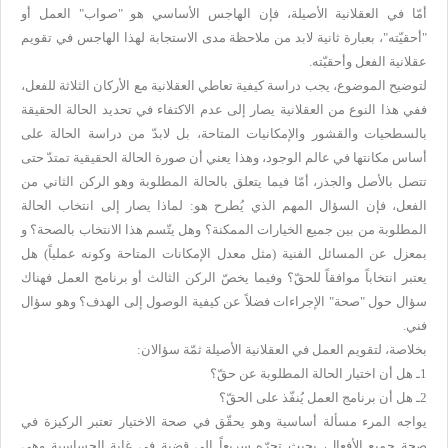
أمّا في العقلانية الأصيلة، فإن الهاجس الأساسي هو "صواب" العمل أو
"أحقيّته"، بعبارة ثانية لابد من ملاحظة مدى الاستجابة لهذا الهاجس في تقويم
عقلانية الفعل وأحقيّته.
لتوضيح الموضوع، يجب دراسة كيفية تعاطي العقلانية مع الأركان الثلاثة للفعل،
ففي هذا النوع من العقلانية يصار إلى عدم الاكتفاء في تحديد الحالة الحقيقة
بالسطحيات والقشور والإمكانيات المتاحة، بل لابدّ من دراسة الحالة على
أساس مكانتها في عالم الوجود، وهذا يعني أن صورة الحالة الحقيقية تمتدّ حتى
تتصل بالأصل والجذر، أمّا فيما يتعلق بالحالة المطلوبة وهو الركن الثاني من
الفعل، فإن السؤال المهم الذي يُطرح هو: لماذا يصار إلى انتخاب الحالة
المطلوبة من بين جميع الخيارات الممكنة؟ وهل يتّسم هذا الانتخاب بالصحة؟ و
بمعزل عن المسائل الفنية (مثل معدل الإمكانات المتاحة وكونه عملياً) هل
يعتبر انتخاباً موافقاً للحقّ؟ وفيما يخصّ الركن الثالث أو برنامج العمل فهناك
سؤال حول "صحة" الإجراءات فضلاً عن كيفية الوصول إلى الهدف؟ وهو سؤال
فني.
بخلاصة، لتقويم العمل في العقلانية الأصيلة ثمّة سؤالان:
1ـ هل أن اختيار الحالة المطلوبة عن حقّ؟
2ـ هل أن برنامج العمل يُنفّذ على الحقّ؟
يواجه المرء مسألة أساسية وهو يحقّق في صحة الاختيار تعتبر الركيزة في
صحة جميع الأفعال، بحيث تجرّه سريعاً إلى قضية في غاية الحساسية وهي