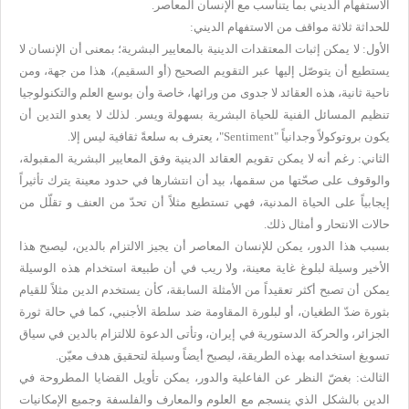
الاستفهام الديني بما يتناسب مع الإنسان المعاصر.
للحداثة ثلاثة مواقف من الاستفهام الديني:
الأول: لا يمكن إثبات المعتقدات الدينية بالمعايير البشرية؛ بمعنى أن الإنسان لا
يستطيع أن يتوصّل إليها عبر التقويم الصحيح (أو السقيم)، هذا من جهة، ومن
ناحية ثانية، هذه العقائد لا جدوى من ورائها، خاصة وأن بوسع العلم والتكنولوجيا
تنظيم المسائل الفنية للحياة البشرية بسهولة ويسر. لذلك لا يعدو التدين أن
يكون بروتوكولاً وجدانياً "
Sentiment
"، يعترف به سلعةً ثقافية ليس إلا.
الثاني: رغم أنه لا يمكن تقويم العقائد الدينية وفق المعايير البشرية المقبولة،
والوقوف على صحّتها من سقمها، بيد أن انتشارها في حدود معينة يترك تأثيراً
إيجابياً على الحياة المدنية، فهي تستطيع مثلاً أن تحدّ من العنف و تقلّل من
حالات الانتحار و أمثال ذلك.
بسبب هذا الدور، يمكن للإنسان المعاصر أن يجيز الالتزام بالدين، ليصبح هذا
الأخير وسيلة لبلوغ غاية معينة، ولا ريب في أن طبيعة استخدام هذه الوسيلة
يمكن أن تصبح أكثر تعقيداً من الأمثلة السابقة، كأن يستخدم الدين مثلاً للقيام
بثورة ضدّ الطغيان، أو لبلورة المقاومة ضد سلطة الأجنبي، كما في حالة ثورة
الجزائر، والحركة الدستورية في إيران، وتأتى الدعوة للالتزام بالدين في سياق
تسويغ استخدامه بهذه الطريقة، ليصبح أيضاً وسيلة لتحقيق هدف معيّن.
الثالث: بغضّ النظر عن الفاعلية والدور، يمكن تأويل القضايا المطروحة في
الدين بالشكل الذي ينسجم مع العلوم والمعارف والفلسفة وجميع الإمكانيات