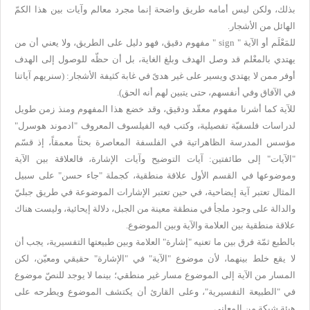
بذلك، ولكن ليس أمامه طريق واضحة إنما مجرد معالم وآيات بين هذا الكمّ
الهائل من الأشجار.
للمَعْلَم أو الآية "
sign
" مفهوم دقيق، فهو دليل على الطريق، ولا يعني أن من
يهتدي بالمعْلم قد وصل الهدف وبلغ الغاية، بل أن حظّه للوصول إلى الهدف
أوفر ممن لا يهتدي ويسير على غير هدىً في غابة كثيفة الأشجار: (سنريهم آياتنا
في الآفاق وفي أنفسهم، حتى يتبين لهم أنه الحق).
للآية كما أشرنا مفهوم معقّد ودقيق، وقد خضع هذا المفهوم ومنذ زمن طويل
لدراسات فلسفيّة تفصيلية، وكتب فيه الفيلسوف المعروف "ادموند هوسرل"
مؤسس المدرسة الظاهراتية في الفلسفة المعاصرة بحثاً معمقاً، إذ قسّم
"الآيات" إلى طائفتين: آيات التوضيح وآيات الإشارة، فالعلاقة بين الآية
وموضوعها في القسم الأول علاقة منطقية، كجملة "جاء حسن" على سبيل
المثال تعتبر آية إيضاحية، في حين تعتبر الإشارات الموضوعة في طريق جبليّ
والدالة على وجود ملجأ في منطقة معينة من الجبل، دلالة إيحائية، وليست هناك
علاقة منطقية بين العلامة والآية وبين الموضوع.
بالطبع ثمّة فرق بين ما تعنيه "إشارة" العلامة وبين طبيعتها التفسيرية، يجب أن
لا يقع خلط بينهما، لأن موضوع "الآية" في "الإشارة" حقيقي ومعيّن، لكن
المسار من الآية إلى الموضوع مسار غير منطقي؛ بينما لا يوجد للنصّ موضوع
في "الطبيعة التفسيرية"، وعلى القارئ أن يكتشف الموضوع ويطرحه على
هيئة شبكة من المعاني.