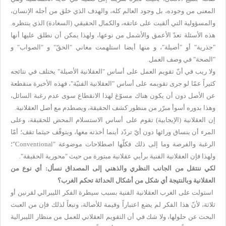
المعنى من وجوده، بل وجود العالم كله، والهدف الذي خلق من أجله الإنسان،
والمسؤولية التي ألقيت على عاتقه، والكمال الحقيقي (السعادة) الذي ينتظره.
هذه الأسئلة تعدّ الأعمق والأشمل من نوعها، ولهذا يمكن أن نطلق عليها أنها
"جذرية" أو "أصيلة"، و منها أيضا استلهمت معاني "الحقّ" و "الصواب" و
"الصحة" في وصف العمل.
ولا ريب في أنّ تقويم العمل على أساس "العقلانية الأصيلة" يختلف في نتائجه
كثيراً عمّا لو جرى تقويمه على أساس "العقلانية الفنيّة"، فهذه الأخيرة منقطعة
عن الأصل دون أن يكون هناك مسوّغ لهذا الانقطاع سوى عدم رغبة السائل،
وهذا بدوره أسوأ مبرّر من منظور كشف الحقيقة، ويصطدم مع أصل العقلانية.
إن العقلانية (الإيجابية) تقوم على أساس الاستسلام المحض للحقيقة، وعلى
المرء أن ينساق ورائها دون أيّ تردّد أينما أخذته معها، ويتوقّف حيثما تقف؛ أمّا
الرغبة والفرصة وما إلى ذلك فكلّها اصطلاحات موضوعة "
Conventional
"؛
ولهذا فإن العقلانية الفنية برأيي عقلانية مبتورة من حيث "محورية الحقيقة".
لكي ننتقل من الجانب النظري والذهني إلى المصداق نسأل: أي نوع
من
العقلانية وبالنتيجة أي شكل من أشكال الحداثة تحكم الغرب؟
استولت على الغرب العقلانية الفنية بسبب سيطرة الفكر الليبرالي لقرنين أو
ثلاثة، لأنّ هذا الفكر لم يضع اعتباراً وقيمة للأصالة، وتبعاً لذلك فإن من العبث
البحث عن حلولها، ولا شك في أن التقويم العقلاني للعمل من منظار الليبرالية