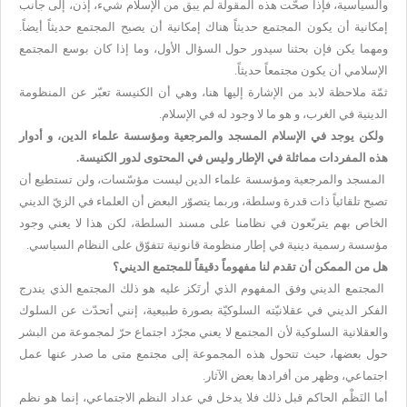
والسياسية، فإذا صحّت هذه المقولة لم يبق من الإسلام شيء، إذن، إلى جانب
إمكانية أن يكون المجتمع حديثاً هناك إمكانية أن يصبح المجتمع حديثاً أيضاً.
ومهما يكن فإن بحثنا سيدور حول السؤال الأول، وما إذا كان بوسع المجتمع
الإسلامي أن يكون مجتمعاً حديثاً.
ثمّة ملاحظة لابد من الإشارة إليها هنا، وهي أن الكنيسة تعبّر عن المنظومة
الدينية في الغرب، و هو ما لا وجود له في الإسلام.
ولكن يوجد في الإسلام المسجد والمرجعية ومؤسسة علماء الدين، و أدوار
هذه المفردات مماثلة في الإطار وليس في المحتوى لدور الكنيسة.
المسجد والمرجعية ومؤسسة علماء الدين ليست مؤسّسات، ولن تستطيع أن
تصبح تلقائياً ذات قدرة وسلطة، وربما يتصوّر البعض أن العلماء في الزيّ الديني
الخاص بهم يتربّعون في نظامنا على مسند السلطة، لكن هذا لا يعني وجود
مؤسسة رسمية دينية في إطار منظومة قانونية تتفوّق على النظام السياسي.
هل من الممكن أن تقدم لنا مفهوماً دقيقاً للمجتمع الديني؟
المجتمع الديني وفق المفهوم الذي أرتَكز عليه هو ذلك المجتمع الذي يندرج
الفكر الديني في عقلانيّته السلوكيّة بصورة طبيعية، إنني أتحدّث عن السلوك
والعقلانية السلوكية لأن المجتمع لا يعني مجرّد اجتماع حرّ لمجموعة من البشر
حول بعضها، حيث تتحول هذه المجموعة إلى مجتمع متى ما صدر عنها عمل
اجتماعي، وظهر من أفرادها بعض الآثار.
أما النَظْم الحاكم قبل ذلك فلا يدخل في عداد النظم الاجتماعي، إنما هو نظم