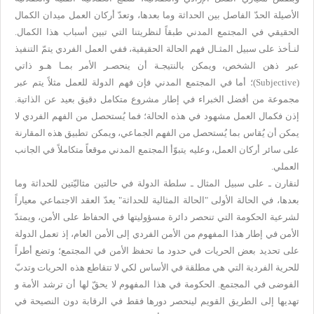
الأصيلة الحدّ الفاصل بين الحداثة وما بعدها، وتعدّ أركان العمل ميدان الكمال
الحقيقي في المجتمع المدني طبقاً لنظريتنا التي تبين أسباب هذا الكمال.
لنـأخذ على سبيل المثـال فهم الحالة الحقيقية، ففي العمل الفردي يتمّ التنفيذ
عبر ذهن الشخص، ويمكن بالنتيجـة أن ينحصـر الأمر بمـا هـو ذاتي
(
Subjective
)؛ أما في المجتمع المدني فإن فهم الدولة للعمل مثلاً يتم عبر
مجموعة من أفضل الخبراء في إطار مشروع متكامل دقيق بعيد عن الذاتية.
إذن فكمال العمل مشهود في هذه الحالة؛ فما يُستحصل من الفهم الفردي لا
يمكن أن يُقاس بما يُستحصل من الفهم الجماعي، ويمكن تطبيق هذه المقارنة
على سائر أركان العمل، وعليه يتبوّأ المجتمع المدني موقعاً متكاملاً في الجانب
العملي.
لنقارن ـ على سبيل المثال ـ سلطة الدولة في حالتين مثاليّتين للحداثة وما
بعدها، في الحالة الأولى "الحالة المثالية للحداثة" يعدّ العقد الاجتماعي معياراً
لشرعية الحكومة التي تنحصر دائرة مسؤوليتها في الحفاظ على الأمن، ويمتدّ
الأمن في إطار هذا المفهوم من الأمن الفردي إلى الأمن العام، إذ تعمل الدولة
على تحديد بعض الحريات في حدود ما تحفظ الأمن في المجتمع؛ وتضع أطراً
للحرية الفردية التي هي مطلقة في الأساس لكي لا تتقاطع هذه الحريات وتدبّ
الفوضى في المجتمع. الحكومة في هذا المفهوم لا يحقّ لها أن ترشد الأمة و
تهديها إلى الطريق القويم لينحصر دورها فقط في الرقابة دون النصيحة في