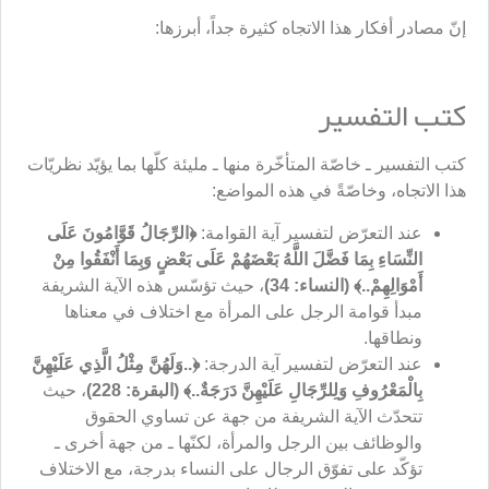
إنّ مصادر أفكار هذا الاتجاه كثيرة جداً، أبرزها:
كتب التفسير
كتب التفسير ـ خاصّة المتأخّرة منها ـ مليئة كلّها بما يؤيّد نظريّات
هذا الاتجاه، وخاصّةً في هذه المواضع:
عند التعرّض لتفسير آية القوامة:
﴿
الرِّجَالُ قَوَّامُونَ عَلَى
النِّسَاءِ بِمَا فَضَّلَ اللَّهُ بَعْضَهُمْ عَلَى بَعْضٍ وَبِمَا أَنْفَقُوا مِنْ
أَمْوَالِهِمْ..﴾ (النساء: 34)
، حيث تؤسّس هذه الآية الشريفة
مبدأ قوامة الرجل على المرأة مع اختلاف في معناها
ونطاقها.
عند التعرّض لتفسير آية الدرجة:
﴿..
وَلَهُنَّ مِثْلُ الَّذِي عَلَيْهِنَّ
بِالْمَعْرُوفِ وَلِلرِّجَالِ عَلَيْهِنَّ دَرَجَةٌ..﴾ (البقرة: 228)
، حيث
تتحدّث الآية الشريفة من جهة عن تساوي الحقوق
والوظائف بين الرجل والمرأة، لكنّها ـ من جهة أخرى ـ
تؤكّد على تفوّق الرجال على النساء بدرجة، مع الاختلاف