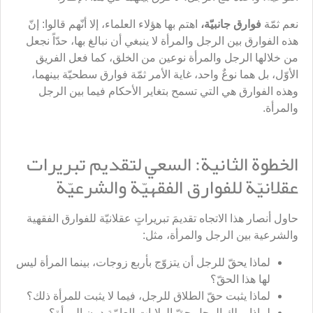
نعم ثمّة
فوارق جانبيّة،
اهتم بها هؤلاء العلماء، إلا أنّهم قالوا: إنّ
هذه الفوارق بين الرجل والمرأة لا ينبغي أن نبالغ بها، حدّاً نجعل
من خلالها الرجل والمرأة نوعين من الخلق، كما فعل الفريق
الأوّل، بل هما نوعٌ واحد، غاية الأمر ثمّة فوارق سطحيّة بينهما،
وهذه الفوارق هي التي تسمح بتغاير الأحكام فيما بين الرجل
والمرأة.
الخطوة الثانية: السعي لتقديم تبريرات
عقلانيّة للفوارق الفقهيّة والشرعيّة
حاول أنصار هذا الاتجاه تقديمَ تبريراتٍ عقلانيّة للفوارق الفقهية
والشرعية بين الرجل والمرأة، مثل:
لماذا يحقّ للرجل أن يتزوّج بأربع زوجات، بينما المرأة ليس
لها هذا الحقّ؟
لماذا يثبت حقّ الطلاق للرجل، فيما لا يثبت للمرأة ذلك؟
لماذا يملك الرجل حقّ الولايات العامّة دون المرأة؟