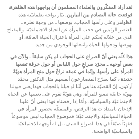
لقد أراد المفكّرون والعلماء المسلمون أن يواجهوا هذه الظاهرة،
فوقعت حالة التصادم بين التيارين:
تيّار يواجه بعلمانيّته هذه
الظواهر وعلى رأسها الحجاب، بوصفها ـ من وجهة نظره ـ
العنصر الرئيس في حجب المرأة عن الحياة الاجتماعيّة، والمفتاح
الذي من خلاله يُحكم على المرأة باعتزال الحياة العامّة، أو
نهوضها ودخولها الحياة وانبعاثها الوجودي من جديد.
هذا كلّه يعني أنّ الصراع على الحجاب لم يكن سابقاً ـ والآن في
بعض أوجهه ـ مجرّد صراعٍ حول اللباس أو حول خرقة تضعها
المرأة على رأسها، وإنّما في عمقه نزاعٌ حول منح المرأة هويّةً
جديدة ،
كما يصرّح المتصارعون أنفسهم مثل الدكتور محمّد
أركون، إنّ القضيّة هنا هي أنّنا لو قبلنا بالحجاب فهذا يعني قبولنا
بهويّة خاصّة تصنع للمرأة، وهي هويّةٌ تقوم على تغييبها عن الحياة
الاجتماعيّة والسياسيّة، وأمّا إذا رفضناه فهذا يعني أنّ علينا
الإذعان بامتدادات هذا الرفض، والمتمثلّة بحضور المرأة في
الحياة السياسيّة والاجتماعيّة؛ فموضوع الحجاب ليس موضوعاً
فقهيّاً ضيّقاً في هذا الصراع العنيف، بل له أوجهه الاجتماعيّة
والسياسيّة الواضحة.