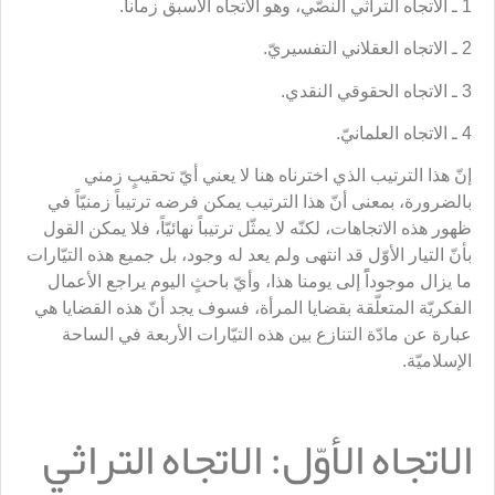
1 ـ الاتجاه التراثي النصّي، وهو الاتجاه الأسبق زماناً.
2 ـ الاتجاه العقلاني التفسيريّ.
3 ـ الاتجاه الحقوقي النقدي.
4 ـ الاتجاه العلمانيّ.
إنّ هذا الترتيب الذي اخترناه هنا لا يعني أيّ تحقيبٍ زمني
بالضرورة، بمعنى أنّ هذا الترتيب يمكن فرضه ترتيباً زمنيّاً في
ظهور هذه الاتجاهات، لكنّه لا يمثّل ترتيباً نهائيّاً، فلا يمكن القول
بأنّ التيار الأوّل قد انتهى ولم يعد له وجود، بل جميع هذه التيّارات
ما يزال موجوداًً إلى يومنا هذا، وأيّ باحثٍ اليوم يراجع الأعمال
الفكريّة المتعلّقة بقضايا المرأة، فسوف يجد أنّ هذه القضايا هي
عبارة عن مادّة التنازع بين هذه التيّارات الأربعة في الساحة
الإسلاميّة.
الاتجاه الأوّل: الاتجاه التراثي