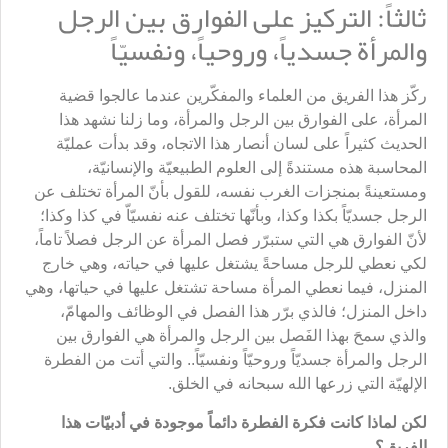
ثالثاً: التركيز على الفوارق بين الرجل
والمرأة جسدياً، وروحياً، ونفسيّاً
ركّز هذا الفريق من العلماء والمفكّرين عندما عالجوا قضية
المرأة، على الفوارق بين الرجل والمرأة، وما زلنا نشهد هذا
الحديث كثيراً على لسان أنصار هذا الاتجاه، وقد بدأت عمليّة
المحاسبة هذه مستندةً إلى العلوم الطبيعيّة والإنسانيّة،
ومستعينةً بمنجزات الغرب نفسه، للقول بأنّ المرأة تختلف عن
الرجل جسديّاً بكذا وكذا، وبأنّها تختلف عنه نفسيّاّ في كذا وكذا؛
لأنّ الفوارق هي التي ستبرّر فصل المرأة عن الرجل فصلاً تاماً،
لكي نعطي للرجل مساحةً يشتغل عليها في حياته، وهي خارج
المنزل، فيما نعطي المرأة مساحة تشتغل عليها في حياتها، وهي
داخل المنزل؛ فالذي برّر هذا الفصل في الوظائف والمهامّ،
والذي سمحَ بهذا الفَصل بين الرجل والمرأة هي الفوارق بين
الرجل والمرأة جسديّاً وروحيّاً ونفسيّاً.. والتي أتت من الفطرة
الإلهيّة التي زرعها الله سبحانه في الخلق.
لكن لماذا كانت فكرة الفطرة دائماً موجودة في أدبيّات هذا
الفريق؟