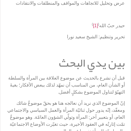
عرض وتحليل للاتجاهات والمواقف والمنطلقات والانتقادات
)
(
حيدر حبّ الله
[1]
تحرير وتنظيم: الشيخ سعيد نورا
بين يدي البحث
قبل أن نشرع بالحديث عن موضوع العلاقة بين المرأة والسلطة
أو الشأن العام، من المناسب أن نمهّد لذلك ببعض الأفكار؛ بغيةَ
التهيّؤ لتناول الموضوع بشكلٍ أفضل.
إنّ الموضوع الذي نريد أن نعالجه هنا هو بحقّ موضوعٌ شائك
ومعقّد، إنّه يدور حول ثنائيّة المرأة والعمل السياسي والاجتماعي
العام، أو بتعبير آخر: المرأة وتولّي الشؤون العامّة. وهو موضوعٌ
تمّت إثارتُه في العقود الأخيرة، حيث تغيّرت الأوضاع الاجتماعيّة