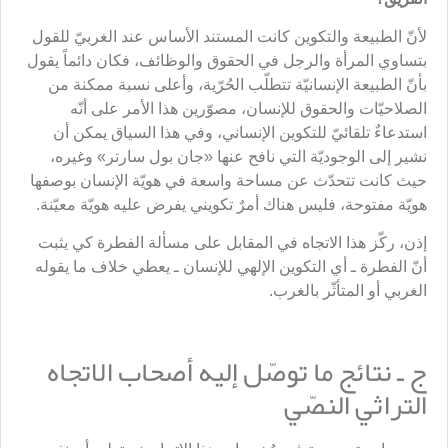
لأنّ الطبيعة والتكوين كانت المستند الأساس عند الغربيّ للقول
بتساوي المرأة والرجل في الحقوق والوظائف، فكان دائماً يقول
بأنّ الطبيعة الإنسانيّة تتطلّب الحُرّية، وأعلى نسبة ممكنة من
الصلاحيّات والحقوق للإنسان، مصوّرين هذا الأمر على أنّه
استدعاءٌ تلقائيّ للتكوين الإنساني، وفي هذا السياق يمكن أن
نشير إلى الوجوديّة التي نافح عنها «جان بول سارتر» وغيره،
حيث كانت تتحدّث عن مساحة واسعة في هويّة الإنسان بوصفها
هويّة مفتوحة، فليس هناك أمرٌ تكويني يفرض عليه هويّة معيّنة.
إذن، ركّز هذا الاتجاه في المقابل على مسألة الفطرة كي يثبت
أنّ الفطرة ـ أي التكوين الإلهي للإنسان ـ يعطي خلاف ما يقوله
الغربي أو المتأثّر بالغرب.
ج ـ نتائج ما توصّل إليه أصحاب الاتجاه
التراثي النصّي