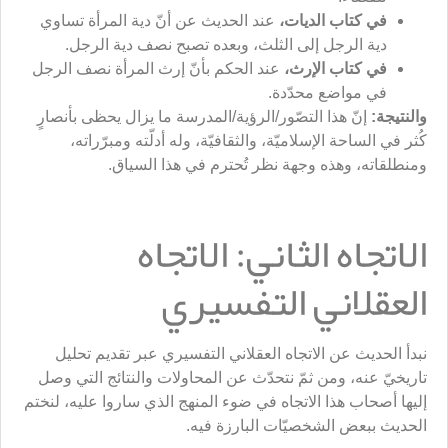
في كتاب الديات،
عند الحديث عن أنّ دية المرأة تساوي
دية الرجل إلى الثلث، وبعده تصبح نصف دية الرجل.
في كتاب الإرث،
عند الحكم بأنّ إرث المرأة نصف الرجل
في مواضع محدّدة.
و
النتيجة
:
إنّ هذا التصّور/الرؤية/المدرسة ما يزال يحظى بأنصارٍ
كُثر في الساحة الإسلاميّة، والثقافيّة، وله أدلّته ومبرّراته،
ومنطلقاته، وهذه وجهة نظر تُحترم في هذا السياق.
الاتجاه الثاني: الاتجاه
العقلاني التفسيري
نبدأ الحديث عن الاتجاه العقلاني التفسيري عبر تقديم تحليل
تاريخيّ عنه، ومن ثمّ نتحدّث عن المحاولات والنتائج التي وصل
إليها أصحاب هذا الاتجاه في ضوء المنهج الذي ساروا عليه، لنختم
الحديث ببعض الشخصيّات البارزة فيه.