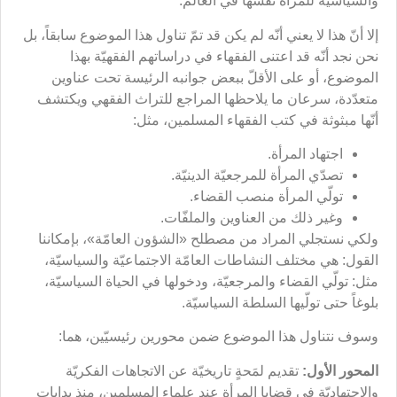
والسياسيّة للمرأة نفسها في العالم.
إلا أنّ هذا لا يعني أنّه لم يكن قد تمّ تناول هذا الموضوع سابقاً، بل
نحن نجد أنّه قد اعتنى الفقهاء في دراساتهم الفقهيّة بهذا
الموضوع، أو على الأقلّ ببعض جوانبه الرئيسة تحت عناوين
متعدّدة، سرعان ما يلاحظها المراجع للتراث الفقهي ويكتشف
أنّها مبثوثة في كتب الفقهاء المسلمين، مثل:
اجتهاد المرأة.
تصدّي المرأة للمرجعيّة الدينيّة.
تولّي المرأة منصب القضاء.
وغير ذلك من العناوين والملفّات.
ولكي نستجلي المراد من مصطلح «الشؤون العامّة»، بإمكاننا
القول: هي مختلف النشاطات العامّة الاجتماعيّة والسياسيّة،
مثل: تولّي القضاء والمرجعيّة، ودخولها في الحياة السياسيّة،
بلوغاً حتى تولّيها السلطة السياسيّة.
وسوف نتناول هذا الموضوع ضمن محورين رئيسيّين، هما:
المحور الأول:
تقديم لمَحةٍ تاريخيّة عن الاتجاهات الفكريّة
والاجتهاديّة في قضايا المرأة عند علماء المسلمين، منذ بدايات