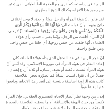
الزاوية في دراسته، كما نرى مع العلامة الطباطبائي الذي يُعتبر
من رموز هذا الاتجاه، وكذلك الشيخ المطهّري.
لقد قالوا: إنّ هويّة المرأة والرجل هويّةٌ واحدة، لا يوجد اختلاف
ذاتيّ بينهما، وأنّ قوله تعالى:
﴿يَا أَيُّهَا النَّاسُ اتَّقُوا رَبَّكُمُ الَّذِي
خَلَقَكُمْ مِنْ نَفْسٍ وَاحِدَةٍ وخَلَقَ مِنْهَا زَوْجَهَا..﴾ (
النساء: 1)
لا يعني
أنّ المرأة خُلقت من الرجل، وإنّما يعني ـ حسب رأي هؤلاء
العلماء ـ أنّها خلقت من جنس زوجها، أي خلقا من جنسٍ واحد،
ومن طينةٍ واحدة.
إنّ حجر الزاوية في هذا التحوّل الذي بدأه هؤلاء العلماء، كان
إعادة النظر في هويّة المرأة في موروثنا الإسلامي، وقد أثبتوا أنّ
هويّة المرأة ليست ناقصة أو نصف إنسان، أو ثلاثة أرباع إنسان،
فضلاً عن أن نقول ليست إنساناً كما تصوّره بعض الفلاسفة.
كانت هذه الزاوية أساسيّة بالنسبة إلى أنصار هذا الاتجاه، ودافعوا
عنها دفاعاً قويّاً.
إذن، من وجهة نظر أنصار الاتجاه التفسيري العقلاني، فإنّ المرأة
تكويناً من حيث الهويّة والإنسانيّة، أو ما يسمّيه الفلاسفة بالصورة
النوعيّة، واحدة مع الرجل، لا فرق بينهما في هذا الإطار.