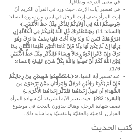
في معنى الدرجة ونطاقها.
في تفسير آيات الإرث، حيث ورد في القرآن الكريم أنّ
إرث المرأة نصف إرث الرجل في آيتين من سورة النساء:
﴿
يُوصِيكُمُ اللَّهُ فِي أَوْلاَدِكُمْ لِلذَّكَرِ مِثْلُ حَظِّ الْأُنْثَيَيْنِ..﴾
(النساء: 11) و﴿
يَسْتَفْتُونَكَ قُلِ اللَّهُ يُفْتِيكُمْ فِي الْكَلاَلَةِ إِنِ
امْرُؤٌ هَلَكَ لَيْسَ لَهُ وَلَدٌ وَلَهُ أُخْتٌ فَلَهَا نِصْفُ مَا تَرَكَ وَهُوَ
يَرِثُهَا إِنْ لَمْ يَكُنْ لَهَا وَلَدٌ فَإِنْ كَانَتَا اثْنَتَيْنِ فَلَهُمَا الثُّلُثَانِ مِمَّا
تَرَكَ وَإِنْ كَانُوا إِخْوَةً رِجَالاً وَنِسَاءً فَلِلذَّكَرِ مِثْلُ حَظِّ الْأُنْثَيَيْنِ
يُبَيِّنُ اللَّهُ لَكُمْ أَنْ تَضِلُّوا وَاللَّهُ بِكُلِّ شَيْ
ءٍ عَلِيمٌ﴾ (النساء:
176).
عند تفسير آية الشهادة:
﴿..ا
سْتَشْهِدُوا شَهِيدَيْنِ مِنْ رِجَالِكُمْ
فَإِنْ لَمْ يَكُونَا رَجُلَيْنِ فَرَجُلٌ وَامْرَأَتَانِ مِمَّنْ تَرْضَوْنَ مِنَ
الشُّهَدَاءِ أن تَضِلَّ إِحْدَاهُمَا فَتُذَكِّرَ إِحْدَاهُمَا الْأُخْرَى..﴾
(البقرة: 282)
، حيث تعتبر الآية الشريفة أنّ شهادة المرأة
نصف شهادة الرجل، وهناك يبدؤون بالبحث في موضوع
الفوارق الذهنيّة والعقليّة والنفسيّة وما شابه ذلك.
كتب الحديث