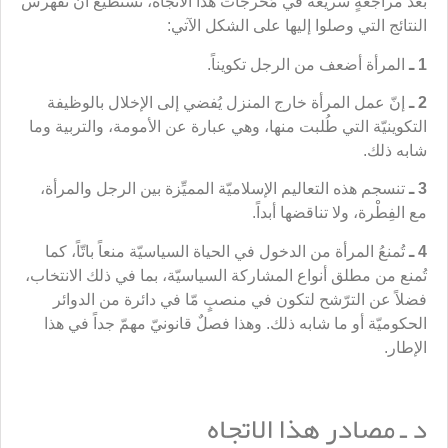
بعد مراجعةٍ سريعة في مُخرجات هذا الاتجاه، نستطيع أن نفهرس
النتائج التي وصلوا إليها على الشكل الآتي:
1 ـ
المرأة أضعف من الرجل تكويناً.
2 ـ
إنّ عمل المرأة خارج المنزل يُفضي إلى الإخلال بالوظيفة
التكوينيّة التي طُلبت منها، وهي عبارة عن الأمومة، والتربية وما
شابه ذلك.
3 ـ
تنسجم هذه التعاليم الإسلاميّة المميِّزة بين الرجل والمرأة،
مع الفِطْرة، ولا تناقضها أبداً.
4 ـ
تُمنعُ المرأة من الدخول في الحياة السياسيّة منعاً باتّاً، كما
تُمنع من مطلق أنواع المشاركة السياسيّة، بما في ذلك الانتخاب،
فضلاً عن الترّشح لتكون في منصبٍ مّا في دائرة من الدوائر
الحكوميّة أو ما شابه ذلك. وهذا فصلٌ قانونيّ مهمّ جداً في هذا
الإطار.
د ـ مصادر هذا الاتجاه