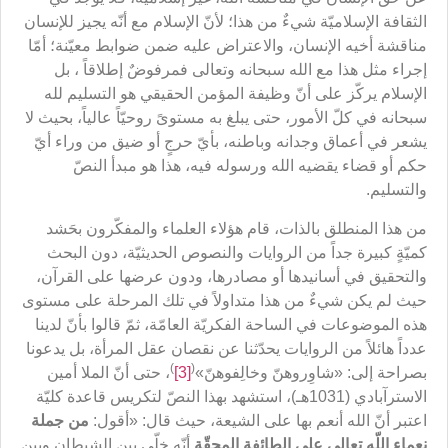
الثقافة الإسلاميّة شيءٌ من هذا؛ لأنّ الإسلام مع أنّه يجيز للإنسان
مناقشة أخيه الإنسان، والاعتراض عليه ضمن ضوابط معيّنة؛ أمّا
إجراء مثل هذا مع الله سبحانه وتعالى فمرفوضٌ إطلاقاً ، بل
الإسلام يركّز على أنّ وظيفة المؤمن الحقيقي هو التسليم لله
سبحانه في كلّ الأمور، حتى يبلغ به مستوىً روحيّاً عالياً، بحيث لا
يشعر في أعماق وجدانه وباطنه، بأيّ حرجٍ أو ضيق من وراء أيّ
حكم أو قضاء يقضيه الله ورسوله فيه، هذا هو مبدأ النصّ
والتسليم.
من هذا المنطلق بالذات، قام هؤلاء العلماء والمفكّرون بحَشد
كميّةٍ كبيرة جداً من الروايات والنصوص الحديثيّة، دون البحث
والتحقيق في أسانيدها أو مصادرها، ودون عرضها على القرآن،
حيث لم يكن شيءٌ من هذا متداولاً في تلك المرحلة على مستوى
هذه الموضوعات في الساحة الفكريّة العامّة، ثمّ قالوا بأنّ لدينا
عدداً هائلاً من الروايات يحدّثنا عن نقصان عقل المرأة، بل يدعونا
)
(
بصراحة إلى: «شاوِروهنّ وخالِفوهنّ»
[3]
، حتى أنّ الملا أمين
الاسترآبادي (1031هـ)، استشهد بهذا النصّ لتكريس قاعدة كليّة
اعتبر أنّ الله أنعم بها على الشيعة، حيث قال: «أقول:
من جملة
نعماء اللّه تعالى على الطائفة المحقّة
أنّه خلّى بين الشيطان وبين