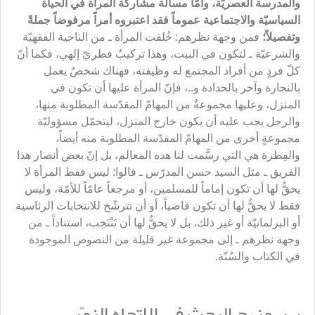
والمدرسة العصريّة، وأمّا مسألة مشاركة المرأة في الحياة
السياسيّة والاجتماعية عموماً فقد اعتبروه أمراً مرفوضاً جملةً
وتفصيلاً؛
فمن وجهة نظرهم: خُلقت المرأة ـ من الناحية الفقهيّة
والشرعيّة ـ لتكون في البيت، وهذا تركيبٌ فطريّ إلهي، فكما أنّ
كلّ فردٍ من أفراد المجتمع له وظيفته، فهناك شخصٌ يعمل
بالنجارة وآخر بالحدادة و..، فإنّ المرأة عليها أن تكون في
المنزل، وعليها مجموعةٌ من المهامّ المقدّسة المطلوبة منها،
والرجل يجب عليه أن يكون خارج المنزل، ليتحمّل مسؤوليّة
مجموعةٍ أخرى من المهامّ المقدّسة المطلوبة منه أيضاً،
والفِطرة هي التي رسَّمت لنا هذه المعالم، بل إنّ بعض أنصار هذا
الفريق ـ مثل السيد حسن المدرّس ـ قالوا: ليس فقط المرأة لا
يحقُّ لها أن تكون إماماً للمسلمين، أو مرجعاً عامّاً للأمّة، وليس
فقط لا يحقُّ لها أن تكون قاضياً، أو أن تترشّح للانتخابات الرئاسية
أو البرلمانيّة أو غير ذلك، بل لا يحقُّ لها أن تَنْتَخِب، استناداً ـ من
وجهة نظرهم ـ إلى مجموعة غير قليلة من النصوص الموجودة
في الكتاب والسُنّة.
ب ـ منهج البحث في الاتجاه النصّي