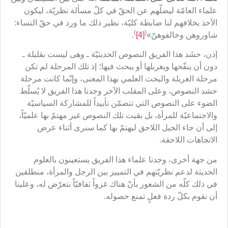
علماء العامّة ليضلّهم عن الحقّ في كلّ مسألة نظريّة، ليكون
الأخذ بخلافهم لنا ضابطة كليّة، نظير ذلك ما ورد في حقّ النساء:
)
(
شاوروهن وخالفوهنّ»
[4]
.
إذن، حشَد هذا الفريق النصوص الحدیثیّة ـ وهی ليست بقليلة ـ
دون أن ينقّحها ويغربلها أو يبحث فيها؛ إذ تلك المرحلة لم تكن
مرحلة الغربلة والبحث العلمي بهذا المعنى، وإنّما كانت مرحلة
حشد النصوص، وعلى المقلب الآخر وجدنا هذا الفريق لا يُسلّط
الضوء على النصوص التي تتضمّن تأييداً للمشاركة السياسيّة
والاجتماعيّة للمرأة، بل بقيت تلك النصوص غير مهتمّ بها علميّاً،
إلى أن جاء الجيل اللاحق ليهتمّ بها كما سنرى أثناء عرض
الاتجاهات اللاحقة.
من جهة أخرى، وجدنا علماء هذا الفريق يستعينون بالعلوم
الحديثة لدعم نظريّتهم في التمييز بين الرجل والمرأة، منطلقين
في ذلك كلّه من الشعور بأنّ هناك غزواً ثقافيّاً نتعرّض له، وعلينا
أن نقوم بكلّ ردة فعلٍ تمنع حصوله.