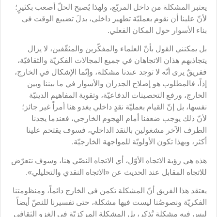
يعتبر المشكلة من داخل المربّع، ولهذا يُصبح الحلّ أصعب بكثيرٍ؛
لأنّ علينا أن نقوم بعمليّة تطهير داخلي، بدلَ تضييع الوقت في
بناء الأسوار حول المكان الفعلي.
بل يمكنني القول بأنّ العلماء والمفكّرين والمثقّفين، لا يزال
يتجاذبهم هذان الاتجاهان في جميع المجالات الفكريّة والثقافيّة،
ففريقٌ يرى أنّه لا توجد عندنا مشكلة، وإنّما الإشكال في الخارج،
إذاً، فالمطلوب هو إصلاح الجدران والأسوار في ما بيننا وبين
الخارج، ورفع التحصينات الدفاعيّة، وتقوية المفاهيم الدينيّة
نفسها، بل إنّ القيام بعمليّة نقدٍ داخلي يغدو هنا أمراً غير جائز؛
لأنّ ذلك يوجب ضعفنا أمام الهجوم الخارجي، فعندما يجدنا
الطرف الآخر مشغولين بالنقد الداخلي، فسوف يقتحم علينا
أكثر، وبهذا تكون الأولويّة للمواجهة الخارجيّة.
هذه هي رؤية الاتجاه الأوّل، أي الاتجاه النصّي هنا، وسوف نتعرّض
للاتجاه المقابل عند الحديث عن «الاتجاه النقدي والتحليلي».
يعتقد هذا الفريق أنّ المشكلة تكمن في الخارج دائماً، ومنظومتنا
الفكريّة ونصوصُنا ليست فيها مشكلة، حتى تفسيرنا للنصّ أيضاً
ليس فيه مشكلة تُذكر، بل المشكلة المركزيّة في الغزو الثقافي