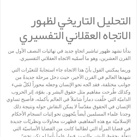
التحليل التاريخي لظهور
الاتجاه العقلاني التفسيري
بدأنا نشهد ظهور تباشير اتجاهٍ جديد في نهائيات النصف الأول من
القرن العشرين، وهو ما أسمّيه الاتجاه العقلاني التفسيري.
وربما يمكنني القول بأنّ هذا الاتجاه جاء استجابةً للتغيّرات التي
شهدها العالم في القرن الأخير، حيث دخل مرحلة جديدةً من
جوانب مختلفة، فقد اتّجه نحو الإنسان وجعله محوراً لكلّ شيء
وكذلك طُرحت مفاهيم مثل حقوق البشر و.. بقوّة، إثر الحروب
الداميّة التي خلّفت دماراً شاملاً في العالم بأكمله، فأصبح تساوي
الإنسان في الحقوق مقدّساً لا يمكن النقاش حوله ونتيجة ذلك
وجدنا علماء المسلمين أيضاً يتّجهون نحو إثبات انسجام الأحكام
الإسلاميّة مع هذه المفاهيم، فظهرت محاولات ونظريّات جديدة
في قضايا المرأة التي لطالما كانت من القضايا الأساسيّة التي
تتعلّق بحقوق البشر والتمييز فيها، علماً بأنها لم تكن تخصّ