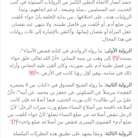
حشد أنصار الاتجاه النصّي الكثيرَ من الروايات المبثوثة في كتب
الحديث عند المسلمين ـ سنّة وشيعة ـ لدعم اتجاههم، وتبدأ
الروايات هذه ـ على اختلافها ـ من بداية الخلقة بأنّ حواء خُلقت
من ضلع آدم، أو خُلقت من فاضل طينته، ولا تنتهي عند نقصان
عقل المرأة أو نقصان إيمانها، وأكتفي بالإشارة إلى ثلاث روايات
في هذا المجال:
الرواية
الأولى:
ما رواه الرواندي في كتابه قصص الأنبياء^،
)
(
بسنده
[5]
إلى وهب بن منبه اليماني:‏ «أنّ الله تعالى خلق‏ حواء
من فضل طينة آدم على صورته، وكان‏ ألقى عليه النعاس وأراه
)
(
ذلك في منامه، وهي أوّل رؤيا كانت في الأرض..»
[6]
.
الرواية الثانية:
ما رواه الشيخ الصدوق في «كتاب من لا يحضره
الفقيه» مرسلاً عن السکوني عن جعفر بن محمد، عن أبيه^: «أنّ
عليّ بن أبي طالب× كان يورث‏ الخنثى‏، فيعدّ أضلاعه فإن كانت
أضلاعه ناقصة من أضلاع النساء بضلع ورث ميراث الرجل؛ لأنّ
الرجل تنقص أضلاعه عن ضلع النساء بضلع؛ لأنّ حواء خُلقت من
)
(
ضلع آدم× القصوى اليسرى فنقص من أضلاعه ضلع واحد»
[7]
.
الرواية الثالثة:
وممّا يشهد على تطبيق هذه النظريّات المتّصلة