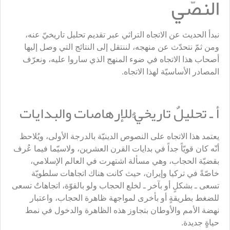
النصّي
نبدأ الحديث عن الاتجاه التراثي عبر تقديم تحليل تاريخيّ عنه،
ومن ثمّ نتحدّث عن منهجه، لننتقل إلى النتائج التي وصل إليها
أصحاب هذا الاتجاه في ضوء المنهج الذي ساروا عليه، ونعرّف
المصادر الأساسيّة لهذا الاتجاه.
أ ـ تحليلٌ تاريخيٌّ للإرهاصات والبدايات
يعتمد هذا الاتجاه على النصوص الدينيّة بالدرجة الأولى، ويُلاحظ
أنّه كان قويّاً جداً في بدايات القرن العشرين، ولاسيّما فيما عُرف
بقضيّة الحجاب، وهي مسألة اشتهرت في العالم الإسلامي،
خاصّةً في تركيا وإيران، حيث كانت هناك اتجاهات سلطويّة
تسعى ـ بشكلٍ أو بآخر ـ لخلع الحجاب ولو بالقوّة، اتجاهاتٌ تسعى
للضغط بطريقةٍ أو بأخرى لمواجهة ظاهرة الحجاب، واعتبار
نهضة الأمم والأوطان بتجاوز هذه الظاهرة والدخول في نمط
حياةٍ جديدة.