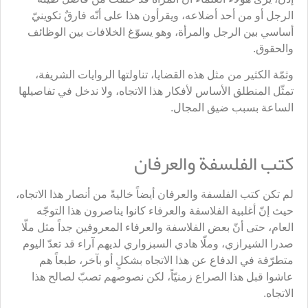
الرجل أو من أحد أضلاعه، ويقرأون هذا على أنّه فارقٌ تكوينيّ
أساسي بين الرجل والمرأة، وهو يسوّغ الخلافات بين الوظائف
والحقوق.
وثمّة الكثير من مثل هذه القضايا، تناولتها الروايات الشريفة،
تمثّل المنطلق الأساس لأفكار هذا الاتجاه، ولا ندخل في تفاصيلها
الساعة بسبب ضيق المجال.
كتب الفلسفة والعرفان
لم تكن كتب الفلسفة والعرفان أيضاً خاليةً من أنصار هذا الاتجاه،
حيث إنّ أغلبية الفلاسفة والعرفاء كانوا يناصرون هذا التوجّه
العام، حتى أنّ بعض الفلاسفة والعرفاء المعروفين جداً مثل ملّا
صدرا الشيرازي، وملّا هادي السبزواري لديهم آراء قد تعدّ اليوم
متطرّفة في الدفاع عن هذا الاتجاه بشكلٍ أو بآخر، طبعاً هم
عاشوا قبل هذا الصراع زمنيّاً، لكن نصوصهم تصبّ لصالح هذا
الاتجاه.