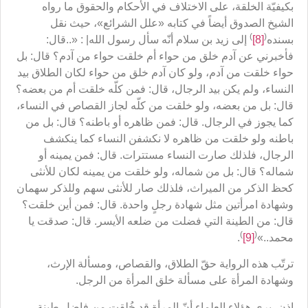
بكيفيّة الخلقة، على الاختلاف في الأحكام والحقوق ما رواه
الشيخ الصدوق أيضاً في كتابه «علل الشرائع»، حيث نقل
)
(
بسنده
[8]
إلى زيد بن سلام‏ أنّه سأل رسول الله| : «..قال:
فأخبرني عن آدم خلق‏ من‏ حواء أم خلقت حواء من آدم؟ قال: بل
حواء خلقت من آدم، ولو كان آدم خلق‏ من‏ حواء لكان الطلاق بيد
النساء، ولم يكن بيد الرجال، قال: فمن كلّه خلقت أم من بعضه؟
قال: بل من بعضه، ولو خلقت من كلّه لجاز القصاص في النساء،
كما يجوز في الرجال. قال: فمن ظاهره أو باطنه؟ قال: بل من
باطنه ولو خلقت من ظاهره لا نكشفن النساء كما ينكشف
الرجال، فلذلك صارت النساء مستترات. قال: فمن يمينه أو
شماله؟ قال: بل من شماله، ولو خلقت من يمينه لكان للأنثى
كحظ الذكر من الميراث، فلذلك صار للأنثى سهم وللذكر سهمان
وشهادة امرأتين مثل شهادة رجلٍ واحدة. قال: فمن أين خلقت؟
قال: من الطينة التي فضلت من ضلعه الأيسر. قال: صدقت يا
)
(
محمد..»
[9]
.
ترتّب هذه الرواية حقّ الطلاق، والقصاص، ومسألة الإرث،
وشهادة المرأة على مسألة خلق المرأة من الرجل.
إذن، يرى هؤلاء العلماء أنّ المرأة قد خُلقت من فاضل طينة