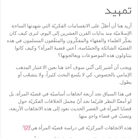
تمهيد
أريد هنا أن أطلّ على الانقسامات الفكريّة التي شهِدتها الساحة
الإسلاميّة منذ بدايات القرن العشرين إلى اليوم، لنرى كيف كان
يفكّر العلماء والفقهاء والمفكّرون والمثقّفون المسلمون في هذه
القضيّة الشائكة والحسّاسة، أعني قضيةَ المرأة؟ وكيف كانوا
يتناولون هذه الموضوعات ويعالجونها؟
ويجب أن أشير إلى أنّني سوف آخذ هنا بعين الاعتبار المذهب
الإمامي بالخصوص، كي لا يتّسع البحث كثيراً، ولا يتشعّب أو
يطول.
في هذا السياق نجد أربعة اتجاهات أساسيّة في قضيّة المرأة، بل
لو أمعنّا النظر فلربّما نجد أنّ مجمل الخلافات الفكريّة حول
قضايا المرأة في العصر الحديث تعود إلى هذه الاتجاهات الأربعة،
وتصبّ في فضاء واحدٍ منها.
)
(
هذه الاتجاهات المركزيّة في دراسة قضيّة المرأة هي
[2]
: