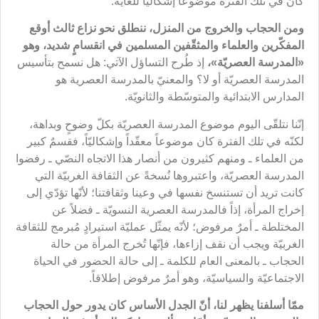
كان في تلك الفترة موضوعاً إشكاليّاً للغاية.
ومن الحجاب والخروج من المنزل، ننطلق نحو نزاع ثالث أوقع
المفكّرين والعلماء والمثقّفين المسلمين في انقسامٍ شديد، وهو
«
المدرسة العصريّة
»
،
إذ طُرح التساؤل الآتي: هل نسمح بتأسيس
المدرسة العصريّة أو لا؟ والمعنيّ بالمدرسة العصرية هو
المدارس الابتدائية والمتوسّطة والثانويّة.
إنّنا نتلقّى اليوم موضوع المدرسة العصريّة بكلّ وضوحٍ وبداهة،
لكنّه في تلك الفترة كان موضوعاً معقّداً وإشكاليّاً، فقسمٌ كبير
من العلماء ـ ومنهم كثيرون من أنصار هذا الاتجاه النصّي ـ رفضوا
المدرسة العصريّة، واعتبروها نُسخةً عن الثقافة الغربيّة التي
كانت تريد أن تستنسخ نفسها في وعينا وثقافتنا؛ لأنّها تؤدّي إلى
إخراج المرأة، إذاً فالمدرسة العصرية النسويّة ـ فضلاً عن
المختلطة ـ أمرٌ مرفوض؛ لأنّه يمثّل عمليّة استيرادٍ مُبرمج للثقافة
الغربيّة ويجب أن نقف إزاءها، فإنّها تُخرج المرأة من حالة
الحجاب ـ بالمعنى العام للكلمة ـ إلى حالة الحضور في الحياة
الاجتماعيّة والسياسيّة، وهو أمرٌ مرفوض إطلاقاً.
ممّا أسلفنا يظهر لنا، أنّ الجدل الأساس كان يدور حول الحجاب