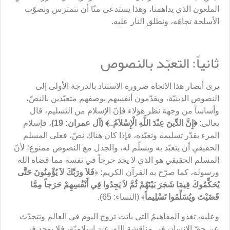
الملعون الذي يداهمنا، وهذا يستدعي منّا أن نتمترس ونصوّب
الأسلحة تجاهَه، ونطلق النار عليه.
ثانياً: التعبّد بالنصوص
يرى أنصار هذا الاتجاه ضرورة الاستناد بالدرجة الأولى إلى
النصوص الدينيّة، ويقدّمون أنفسهم بوصفهم متعبّدين بالنصّ،
وأساساً من وجهة نظر هؤلاء فإنّ الإسلام من التسليم، قال
تعالى:
﴿
إِنَّ الدِّينَ عِنْدَ اللَّهِ الْإِسْلاَمُ..﴾ (آل عمران: 19)
، فإسلام
المرء بقدْر تسليمه وتعبّده، فإذا كان هناك نصّ، فعلى المسلم
الحقيقي أن يتعبّد به ويسلّم له، والجدل مع النصوص ممنوع؛ لأنّ
المسلم الحقيقي هو الذي لا يجد حرجاً في نفسه مما قضاه الله
ورسوله، كما صرّح به القرآن الكريم: ﴿
فَلاَ ورَبِّكَ لاَ يُؤْمِنُونَ حَتَّى
يُحَكِّمُوكَ فِيمَا شَجَرَ بَيْنَهُمْ ثُمَّ لاَ يَجِدُوا فِي أَنْفُسِهِمْ حَرَجاً مِمَّا
قَضَيْتَ ويُسَلِّمُوا تَسْلِيماً
﴾ (النساء: 65).
وعليه، تغدو المفاهيمُ التي باتت تروج اليوم في العالم وتتحدّث
عن حقّ الإنسان في مناقشة الله، غيرَ إسلاميّة، فلا يوجد في