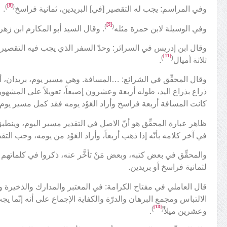
[8]
)
(
وفي المراسم: يجب له التقصير [في] البريدين، ثمانية فراسخ
.
[9]
)
(
وفي الوسيلة لابن حمزة مثله
. وقال السيد أبو المكارم ابن زهرة
وقال ابن إدريس في السرائر: وحدّ السفر الذي يجب فيه التقصير ب
[11]
)
(
ثلاثة أميال
.
وقال المحقِّق في الشرائع: …المسافة. وهي مسير يوم، بريدان، أر
ذراع بذراع اليد، طوله أربعة وعشرون إصبعاً، تعويلاً على المشهور
كانت المسافة أربعة فراسخ وأراد العَوْد يومه فقد كمل مسير يو
ظاهر عبارة المحقِّق هو أنّ الاصل في التقدير مسير اليوم، وينطبق
في آخر كلامه بأنّه إذا ذهب أربعاً، وأراد العَوْد من يومه، وجب 
والمحقِّق في بعض كتبه، وبعض مَنْ تأخَّر عنه، ذكروا في كلماتهم مسي
لثمانية فراسخ أو بريدين.
قال العاملي في مفتاح الكرامة: في المعتبر والمدارك والذخيرة
الالتباس ومجمع البرهان والدرّة والكفاية الإجماع على أنه إنّما 
[13]
)
(
وعشرين ميلاً
.