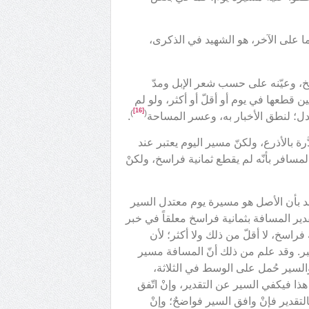
هما على الآخر، هو الشهيد في الذكرى،
خ، وعيّنه على حسب شعر الإبل ومدّ
ين قطعها في يوم أو أقلّ أو أكثر، ولو لم
[16]
)
(
تدل؛ لنطق الأخبار به، وعسر المساحة
.
رة بالأذرع، ولكنّ مسير اليوم يعتبر عند
سافر بأنّه لم يقطع ثمانية فراسخ، ولكنْ
تقد بأن الأصل هو مسيرة يوم معتدل السير
ير المسافة بثمانية فراسخ معلقاً في خبر
راسخ، لا أقلّ من ذلك ولا أكثر؛ لأن
بر. وقد علم من ذلك أنّ المسافة مسير
والسير حُمل على الوسط في الثلاثة،
ذا فيكفي السير عن التقدير، وإنْ اتّفق
لتقدير فإنْ وافق السير فواضحٌ؛ وإنْ