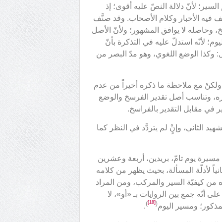
السير؛ لأنّ دلالة النصّ عليه أقوى؛ إذ
ف فيه الأخبار وكلام الأصحاب. وقد صنَّف
، وحاصله لا يوافق المشهور؛ ولأنّ الأصل
؛ لأنّه استدلّ عليه في التذكرة بأنّ
: وكذا الوضع اللغوي، وهو مدّ البصر من
، ولكنْ مع ملاحظة ما ذكره أخيراً من عدم
ديره، وتناسب أصل تقدير الفرسخ والوضع
ر في مقابل التقدير بالفراسخ.
 الثاني، وإنٍْ لم يتردَّد في النظر كما
في مسيرة يوم تامّ، بريدين، أربعة وعشرين
نياً لأدلّة المسألة، بحيث يظهر من كلامه
ه من كيفيّة السير والمركب، ومن المراد
ى أنّه جمع بين الروايات بـ «أو»، لا
[18]
)
(
لمذكور؛ ومسير اليوم
.