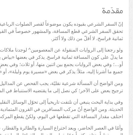
مقدّمة
إنّ السفر الشرعي بقيوده يكون موضوعاً لقصر الصلوات الرباعية ول
تحقق السفر الشرعي قطع المسافة، والمشهور خصوصاً في القرون 
ثمانية فراسخ، لا أقلّ من ذلك ولا أكثر.
ولو رجعنا إلى الروايات المنقولة عن المعصومين^ لوجدنا ملاكات
ما يدلّ على كون المسافة ثمانية فراسخ. يذكر في بعضها «بياض ي
أو…؛ وفي بعض الروايات يجمع بين اثنين منها، أو ثلاث؛ وفي بعض
جميع ما أشرنا إليه، مثلاً: يذكر في بعض «مسيرة يوم وليلة»، أو «ي
ومن الواضح أن المسألة شرعية نقليّة، يجب الفحص عن المداليل ا
ترجيح بعض على الآخر؛ كي نصل إلى ما يقتضيه الاستنباط في الم
وفي بداية البحث ينبغي أن نلتفت تاريخياً إلى تحوّل الوسائل النق
الحديثة. ومن الواضح أنّ مركب المسافرين في القرون المتمادية ليس إ
اختلف مقدار المسافة التي تقطعها في اليوم، ولكنْ يقطع المركب
وأمّا في العصر الحاضر، وبعد اختراع السيارة والطائرة والقطار، 