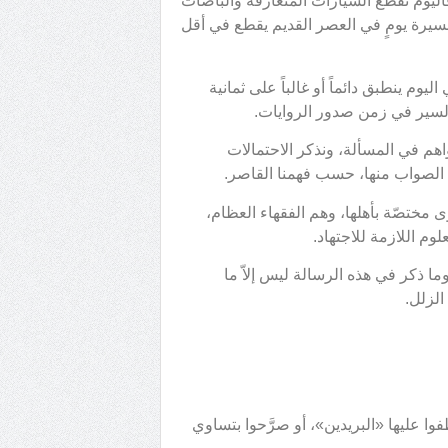
 فاليوم تقطع السيارات المتعارفة والباصات
عناه أن مسيرة يومٍ في العصر القديم يقطع في أقل
م ينطبق دائماً أو غالباً على ثمانية
 السير في زمن صدور الروايات.
اهم في المسألة، ونذكر الاحتمالات
ط الصواب منها، حسب فهمنا القاصر.
ى مختصّة بأهلها، وهم الفقهاء العظام،
لوم اللازمة للاجتهاد.
 وما ذكر في هذه الرسالة ليس إلاّ ما
لزلل.
 عليها «البريدين»، أو صرَّحوا بتساوي