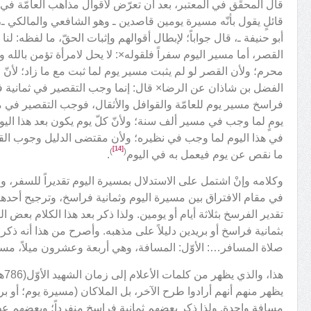
قال المحقِّق في المعتبر، بعد أن تعرّض لأقوال مذاهب العامّة في
قائلٍ يقول بأنّه مسيرة يومين قاصدين ـ وهو الشافعي والمالكي ـ، وب
أبو حنيفة ـ، قال جواباً؛ لإبطال أقوالهم وإثبات الحقّ، ما لفظه: ل
القصر، أما مسير اليوم سفراً فلقوله×: لا يحل لامرأة تؤمن بالله و
محرم؛ ولأن القصر لو لم يثبت مسير يوم لما ثبت مع ما زاد؛ لأنّ
الفضل بن شاذان عن الرضا× قال: إنما وجب التقصير في ثمانية فرا
فراسخ مسير يوم للعامّة والقوافل والأثقال، فوجب التقصير في
يومٍ لما وجب في مسير ألف سنة؛ ولأنّ كلّ يوم يكون بعد هذا اليوم
في هذا اليوم لما وجب في نظيره؛ ولأن مقتضى الدليل وجوب ال
[14]
)
(
ما نقص عن يوم فيعمل به في اليوم
.
وكلامه وإنْ اشتمل على الاستدلال بمسيرة اليوم تقديراً للسفر، ولك
في مقام الافتراق بين مسيرة اليوم وثمانية فراسخ، وترجيح أحده
تقدير الفرسخ بثلاثة أيام أو يومين. ولذا ذكر بعد هذا الكلام بعض 
بثمانية فراسخ أو بريدين دليلاً على مذهبه. وأصرح من هذا أنه ذ
صلاة المسافر…: الأوّل: المسافة، وهي أربعة وعشرون ميلاً، مسير
هذا
يظهر منهم أنهم أرادوا طرح الآخر، بل الملاكان (مسيرة يوم؛ أو ب
مسافة واحدة. ولذا ذكر بعضهم ثمانية فراسخ منفرداً؛ وبعضهم 