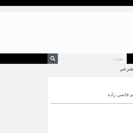
لشرعي
م قاضي زاده