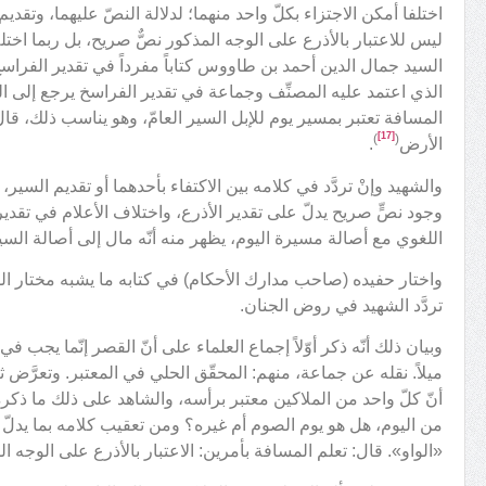
اختلفا أمكن الاجتزاء بكلّ واحد منهما؛ لدلالة النصّ عليهما، وتقديم 
ليس للاعتبار بالأذرع على الوجه المذكور نصٌّ صريح، بل ربما اختل
السيد جمال الدين أحمد بن طاووس كتاباً مفرداً في تقدير الفراسخ
الذي اعتمد عليه المصنِّف وجماعة في تقدير الفراسخ يرجع إلى اليوم
المسافة تعتبر بمسير يوم للإبل السير العامّ، وهو يناسب ذلك، قال
[17]
)
(
الأرض
.
والشهيد وإنْ تردَّد في كلامه بين الاكتفاء بأحدهما أو تقديم السير
وجود نصٍّ صريح يدلّ على تقدير الأذرع، واختلاف الأعلام في تق
اللغوي مع أصالة مسيرة اليوم، يظهر منه أنّه مال إلى أصالة السي
واختار حفيده (صاحب مدارك الأحكام) في كتابه ما يشبه مختار الشهيد
تردَّد الشهيد في روض الجنان.
وبيان ذلك أنّه ذكر أوّلاً إجماع العلماء على أنّ القصر إنّما يجب 
ميلاً. نقله عن جماعة، منهم: المحقّق الحلي في المعتبر. وتعرَّض ثا
أنّ كلّ واحد من الملاكين معتبر برأسه، والشاهد على ذلك ما ذكر
من اليوم، هل هو يوم الصوم أم غيره؟ ومن تعقيب كلامه بما يدلّ عل
«الواو». قال: تعلم المسافة بأمرين: الاعتبار بالأذرع على الوجه ا