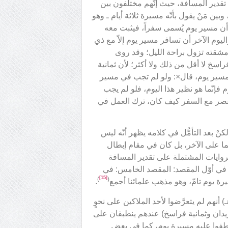
 تقدير المسافة، حيث إنّهم مختلفون بين
ين مَنْ يقول بأنّه مسيرة ثلاثة أيام ـ وهو
نا أن مسير يوم يُسمى سفراً، فيثبت معه
اليوم الآخر أن تسافر مسير يوم إلاّ مع ذي
 مشقته تزول براحة الليل؛ وقد روى
سخ لا أقل من ذلك ولا أكثر؛ لأن ثمانية
 مسير يوم، قال×: ولو لم تجب في مسير
 فإنّما هو نظير هذا اليوم، فلو لم يجب
قصر مع السفر كيف كان، ترك العمل في
نْ بعد التأمُّل في كلامه يظهر أنّه ليس
ما على الآخر، بل كان في مقام إبطال
الروايات المشتملة على تقدير المسافة
كر في أوّل المقصد: المقصد الخامس: في
[15]
)
(
ة يوم تامّ، وهو مذهب علمائنا أجمع
.
، والذي يظهر من كلمات الأعلام إلى زمان الشهيد الأوّل(786هـ) أنهم لم يتعرَّضوا لأحد الملاكين على نحوٍ
ريدان وثمانية فراسخ) عندهم ينطبقان على
عطفوا عليه مسيرة يوم، كما في بعض