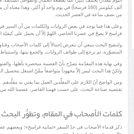
اليوم مقداراً يختلف كثيراً عمّا يقطعه الجمال والقوافل السابقة.
ألف كيلومتر (160 فرسخاً) في يوم واحد أو أكثر، وهذا م
من نصف ساعة في العصر الحديث.
وعلى هذا فما يوجد في بعض الروايات والكلمات من أن السير في اليو
فراسخ لا يصحّ في عصرنا الحاضر، اللهمّ إلاّ أن يحمل على كيفيّة
ولتنقيح البحث ينبغي أن نتعرض إجمالاً إلى كلمات الأصحاب وفتاو
المتصوَّرة، ثم نرجع إلى طوائف الروايات، والجمع بينها، واستنبا
وفي نهاية هذه المقدّمة نصرِّح بأنّ العصمة منحصرة بأهلها، والفتو
ولكنّ هذا البحث ليس إلاّ مجهوداً متواضعاً ممَّنْ اشتغل بتحصيل الع
ومن الواضح أنّ اللازم على المقلِّدين العمل بما يفتي به مقلَّدهم.
تقتضيه صناعة البحث، على حسب فهمنا القاصر، عصمنا الله من ا
كلمات الأصحاب في المقام، وتطوُّر البحث
ذكر قدماء الأصحاب في حدّ السفر «ثمانية فراسخ»؛ وبعضهم عطفوا