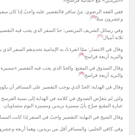
«البريدين» مع «ثمانية فراسخ».
ففي الفقه الرضوي: مَنْ سافر فالتقصير عليه واجبٌ إذا كان سفره 
[1]
)
(
وعشرون ميلاً
.
وفي رسائل الشريف المرتضى: حدّ السفر الذي يجب فيه التقصير ب
[2]
)
(
ثلاثة أميال
.
وقال في الانتصار: ممّا انفردَتْ به الإمامية تحديدهم السفر الذي
[3]
)
(
والبريد أربعة فراسخ
.
وقال الصدوق في المقنع: والحدّ الذي يجب فيه التقصير «مسيرة بري
[4]
)
(
والبريد أربعة فراسخ
.
وقال في الهداية: الحدّ الذي يوجب التقصير على المسافر أن يكو
ولئن لم يتعرَّض الصدوق في كلامه في الهداية إلى نسبة الفرسخ مع
عبارة المقنع صرَّح بأنّ مسيرة بريدين ومسيرة اليوم متساويان.
وقال الشيخ في النهاية: التقصير واجبٌ في السفر إذا كانت المسا
وفي كافي الحلبي: والمسافر أقل من بريدين، وهما أربعة وعشرون