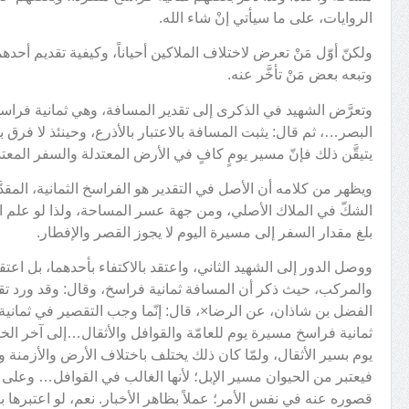
الروايات، على ما سيأتي إنْ شاء الله.
ولكنّ أوّل مَنْ تعرض لاختلاف الملاكين أحياناً، وكيفية تقديم أحد
وتبعه بعض مَنْ تأخَّر عنه.
وتعرَّض الشهيد في الذكرى إلى تقدير المسافة، وهي ثمانية فراس
البصر…، ثم قال: يثبت المسافة بالاعتبار بالأذرع، وحينئذ لا فرق ب
يتيقَّن ذلك فإنّ مسير يومٍ كافٍ في الأرض المعتدلة والسفر المع
ويظهر من كلامه أن الأصل في التقدير هو الفراسخ الثمانية، المقدَّ
الشكّ في الملاك الأصلي، ومن جهة عسر المساحة، ولذا لو علم الم
بلغ مقدار السفر إلى مسيرة اليوم لا يجوز القصر والإفطار.
ووصل الدور إلى الشهيد الثاني، واعتقد بالاكتفاء بأحدهما، بل اع
والمركب، حيث ذكر أن المسافة ثمانية فراسخ، وقال: وقد ورد تقد
الفضل بن شاذان، عن الرضا×، قال: إنّما وجب التقصير في ثمانية ف
ثمانية فراسخ مسيرة يوم للعامّة والقوافل والأثقال…إلى آخر الخ
يوم بسير الأثقال، ولمّا كان ذلك يختلف باختلاف الأرض والأزمنة 
فيعتبر من الحيوان مسير الإبل؛ لأنها الغالب في القوافل… وعلى ه
قصوره عنه في نفس الأمر؛ عملاً بظاهر الأخبار. نعم، لو اعتبرها با