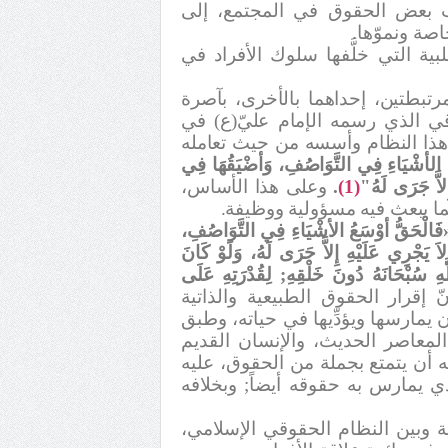
 بعض الحقوق في المجتمع، إلى
صة ونموّها.
لبية التي خلَّفها سلوك الأفراد في
مرتبطتين، إحداهما بالأخرى، بآصرة
قي الذي رسمه الإمام عليّ(ع) في
د هذا النظام وأسسه من حيث تعامله
 الأشْيَاءِ فِي التَّوَاصُفِ، وَأضْيَقُهَا فِي
ِلاَّ جَرَى لَهُ"
(1)
.
وعلى هذا الأساس،
نّما يبعث فيه مسؤولية ووظيفة.
فَالْحَقُّ أوْسَعُ الأشْيَاءِ فِي التَّوَاصُفِ،
 يَجْرِي عَلَيْهِ إِلاَّ جَرَى لَهُ، وَلَوْ كَانَ
هِ سُبْحَانَهُ دُونَ خَلْقِهِ; لِقُدْرَتِهِ عَلَى
إقرار الحقوق الطبيعية والذاتية
ن يمارسها ويؤدِّيها في حياته، وطبق
 المعاصر الحديث، والإنسان القديم
ه أن يتمتع بجملة من الحقوق، عليه
ذي يمارس به حقوقه أيضاً; وبخلافه
ة وبين النظام الحقوقي الإسلامي،