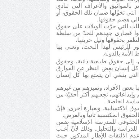
 بالمواثيق والأعراف التي تنادي
التي تخوِّلها ضمان تلك الحقوق، أو
لتالي هضم حقوقها.
لطات التي جرّت الويلات على حقوق
ذلوا قصارى جهدهم للحدّ من سلطة
لظفر بحقوقها ونيل حريتها.
حور الرئيس لهذا البحث، ونعني بها
الأُمة بالدولة.
 إلى حقوق طبيعية ذاتية، وحقوق
 كل إنسان بغض النظر عن الفوارق
ت التي ينبغي أن يتمتع بها كل إنسان
ها بعض الأفراد، وتميزهم من غيرهم
وإبداعاتهم، تجعلهم أكثر أحقيّة من
اسة الخاصة.
ق الاكتسابية. وبعبارة أخرى، فإنّ
بالحقوق المكتسبة ثانياً وبالعرض.
م الحقوقي للمدرسة الإسلامية ضمن
للدراسة والتحليل. وذلك لأنّ أغلب
دم الالتفات للإطار المذكور. حيث