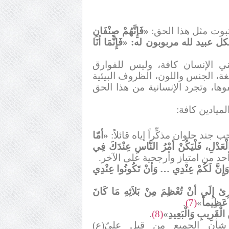
ثبوت مثل هذا الحق:
«فَإِنَّهُمْ صِنْفَانِ
لكل عبيد لله مربوبون له:
«فَإِنَّمَا أنَا
ني الإنسان كافة، وليس للفوارق
للغة، الجنس واللون، الظروف البيئية
وها، وتجرد الإنسانية من هذا الحق
ميادين كافة:
جند حلوان مذكِّراً إياه قائلاً:
«أمّا
 الْعَدْلِ، فَلْيَكُنْ أمْرُ النَّاسِ عِنْدَكَ فِي
د من امتياز وأرجحية على الآخر.
وَإِنَّ لَكُمْ عِنْدِي … وَأنْ تَكُونُوا عِنْدِي
رِئ إِلَى أنْ تُعْظِمَ مِنْ بَلاَئِهِ مَا كَانَ
 عَظِيماً
»
(7)
.
 الْقَرِيبِ وَالْبَعِيدِ»
(8)
.
 شأن الجميع من قبل عليّ(ع)