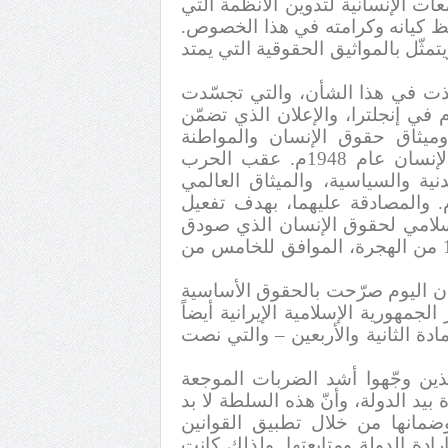
ات الإنسانية لتدوين الأنظمة التي
فظ كيانه وكرامته في هذا الخصوص.
مثّل بالمواثيق الحقوقية التي يمتد
ذت في هذا الشأن، والتي تجسّدت
تبلورت في إصدار البيان الحقوقي المهم عام 1215م في إنجلترا، والإعلان الذي تضمّن
لولايات المتحدة الأمريكية عام 1767م.، وميثاق حقوق الإنسان والمواطنة
(الفرنسي) عام 1789م.، والميثاق العالمي لحقوق الإنسان عام 1948م. عقب الحرب
دنية والسياسية، والميثاق العالمي
قوق الاقتصادية والاجتماعية والثقافية عام 1966م. والمصادقة عليهما، بهدف تفعيل
لإسلامي لحقوق الإنسان الذي صودق
عليه في الرابع عشر من شهر محرم الحرام عام 1411 من الهجرة، الموافق للخامس من
دان اليوم صرّحت بالحقوق الأساسية
لجمهورية الإسلامية الإيرانية أيضاً
ة الثانية والأربعين – والتي نصت
ذين وجّهوا أشد الضربات الموجعة
يد الدولة، وأنّ هذه السلطة لا بد
 وضمانها من خلال تطبيق القوانين
رادة الدولة ومتابعتها. ولذلك كانت