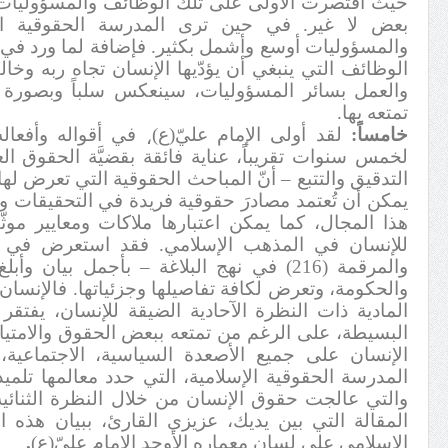
حيث اقتصرت الأُولى على تلك الوظائف والمسؤوليات ف
بعض لا غير. في حين ترى المدرسة الحقوقية الإ
والمسؤوليات أوسع وأشمل بكثير. فإضافة لما ورد في 
الوظائف التي ينبغي أن يؤدّيها الإنسان تجاه ربه وخال
والعمل بسائر المسؤوليات، سينعكس سلباً وبصورة 
تمتعه بها.
خامساً:
لقد أولى الإمام عليّ(ع)
في أقواله وأفعا
،
لخمس سنوات تقريباً، عناية فائقة بقضيَّة الحقوق الع
التدقيق والتتبع – أنّ المباحث الحقوقية التي تعرض لها 
يمكن أن تُعتمد مصادرَ حقوقية فريدة في التحقيقات 
هذا المجال، كما يمكن اعتبارها ملاكات ومعايير موث
للإنسان في المذهب الإسلامي. فقد استعرض في 
والمرقمة (216) في نهج البلاغة – بأجمل بيان 
والحكومة، وتعرض لكافة تفاصيلها وجزئياتها. فالإنسان 
المادية ذات النظرة الآحادية الضيقة للإنسان، يفت
البسيطة، على الرغم من تمتعه ببعض الحقوق والامتيا
الإنسان على جميع الأصعدة السياسية، الاجتماعية، ا
المدرسة الحقوقية الإسلامية، التي حدد معالمها تلمي
والتي عالجت حقوق الإنسان من خلال النظرة الثنائية 
المقالة التي بين يديك، عزيزي القارئ، ببيان هذه
الإسلامي على لسان معماره الأوحد الإمام عليّ(ع)
.