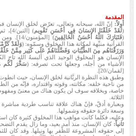
المقدمة
أولاً:
إنّ الله، سبحانه وتعالى، تعرّض لخلق الإنسان في
)
لَقَدْ خَلَقْنَا الإنسَانَ فِي أحْسَنِ تَقْوِيم
(
[التين/4]، ثم أشاد سبحانه بعظمة هذا الخلق:
)
فَتَبَارَكَ اللَّهُ أحْسَنُ الْخَالِقِينَ
(
[المؤمنون
القرآنية منبِّهة لمكانة هذا المخلوق وسمّوه:
)
وَلَقَدْ كَرَّمْ
وَرَزَقْنَاهُم مِنَ الطَّيِّبَاتِ وَفَضَّلْنَاهُمْ عَلَى كَثِير مِمَّنْ خَلَقْنَ
الإنسان هو المخلوق الوحيد الذي ألبسهُ الله تاج ا
الأشياء من أجله، وجعلها تحت تصرفه:
)
سَخَّرَ لَكُم 
[لقمان/20].
وطبق هذه النظرة الربَّانية لخلق الإنسان، حيث انطو
من ناحية خلقه: مكانته، وقوته واقتداره، فإنّه من ال
خاصة، وبخلافه سوف لن يكون هناك من معنىً ومفهوم لت
الثلاثة.
وبعبارة أدقّ، فإنّ هناك علاقة تناسب طردية مباشرة ب
وسعة دائرة حقوقه وشمولها.
وعليه، فكلما كانت مواهب هذا المخلوق كثيرة كان است
ثانياً:
كان الإنسان، منذ أمد بعيد، وما زال يقدم التض
إلى حقوقه المشروعة للظَّفر بها ونيلها. وقد كان لل