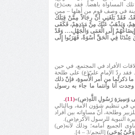
تلك المساواة باهضاً. فقد بعث(ع)
نة في وصف قوم من أهلها – ممن
عْدُ، فَقَدْ بَلَغَنِي أنَّ رِجَالاً مِمَّنْ قِبَلَكَ
دِهِمْ، وَيَذْهَبُ عَنْكَ مِنْ مَدَدِهِمْ، فَكَفَى
 وَإِيضَاعُهُمْ إِلَى الْعَمَى وَالْجَهْلِ،… وَقَدْ
َ عِنْدَنَا فِي الْحَقِّ أسْوَةٌ، فَهَرَبُوا إِلَى
لاقات الأفراد في المجتمع، في حين
ه. فقد ردّ الإمام عليّ(ع) على طلحة
 ما ذكرتُما من أمر الأُسوةِ، فإنّ ذلك
بل وجدت أنا وأنتما ما جاء به رسول
َعَالَى وَسِيرَةِ رَسُولِ اللَّهِ(ص)»
(11)
.
هي في تنظيم شؤون الأُمة، وبالتالي
بير وطلحة، أنّ مساواته بين أفراد
يرة النبوية للرسول الأكرم(ص).
وى الجميع أمامه؛ وذلك لأنه(ص)
َ وَحْيٌ يُوحَى
(
[النجم/3 – 4].