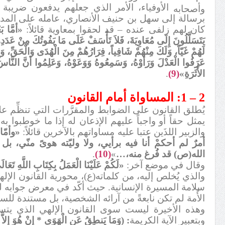
الأوفياء، الأمر الذي جعلهم يدفعون ضريبة 
وأصحابه
برسالة إلى سهل بن حنيف الأنصاري، عامله على
المدي
كان لهم زلفى عنده – قد لحقوا بمعاوية قائلاً:
«أمَّا بَ
يَتَسَلَّلُونَ إِلَى مُعَاوِيَةَ، فَلاَ تَأْسَفْ عَلَى مَا يَفُوتُكَ مِنْ عَدَ
لَهُمْ غَيّاً، وَلَكَ مِنْهُمْ شَافِياً، فِرَارُهُمْ مِنَ الْهُدَى وَالْحَقِّ،
عَرَفُوا الْعَدْلَ وَرَأوْهُ، وَسَمِعُوهُ وَوَعَوْهُ، وَعَلِمُوا أنَّ النَّاس
الأَثَرَةِ»
(9)
.
2 – 1: المساواة أمام القانون
يُطلق القانون على الضوابط والمقرَّرات التي تنظِّم ع
يمثل حقاً أو واجباً عليهم الإذعان له إذا ما خوطبوا ب
والزبير اللذَين عتبا عليه مساواتهم بالآخرين قائلاً:
«وأمّا
أمرٌ لم أحكمْ أنا فيه برأيي، ولا وليّته هوىً منّي، 
الله(ص) قد فُرغ منه،…
»
(10)
.
وقال في موضع آخر:
«لَكُمْ عَلَيْنَا الْعَمَلُ بِكِتَابِ اللَّهِ ت
والذي يُخلص إليه، من كلماته(ع)، محورية القانون الإل
سلامة المسيرة الإنسانية. حيث أكّد في معرض جوابه للز
الأُمة لم تكن نابعةً من آرائه الشخصية، بل مستندة للس
وهذه الأخيرة ليست سوى القانون الإلهي الذي يتسا
وبتعبير الآية الكريمة
:
)
وَمَا يَنطِقُ عَنِ الْهَوَى * إِنْ هُوَ إِلاّ