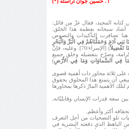
أ . حسين جوان آراسته
(*)
 كتابه المجيد، فقال عزّ من قائل:
/14]. ومن هنا تضافرت التأكيدات والنصوص
نَا بَنِي آدَمَ وَحَمَلْنَاهُمْ فِي الْبَرِّ وَالْبَحْرِ
ا تَفْضِيلاً
(
[الإسراء/70]. وعليه، فإنّ
لكرامة، وصرّح بتفضيله وخلق جميع
مَا فِي السَّماوَاتِ وَمَا فِي الأَرْضِ
(
ت على ثلاثة محاور ذات أهمية قصوى
طبيعي أن يتمتع هذا المخلوق بحقوق
لك الأهمية المارّ ذكرها بمحاورها
ين سعة قدرات الإنسان وقابليّاته،
حقاقه أكثر وأعظم.
حيات تلو التضحيات من أجل التعرف
ثمن الباهظ الذي دفعته البشرية في