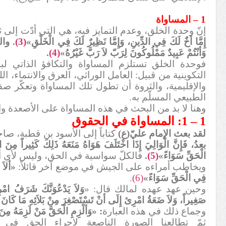
1 – المساواة
إنّ وحدة الخلق، وعدم التمايز فيه، هي التي أدّت إلى 
إِمَّا أخٌ لَكَ فِي الدِّينِ، وَإِمَّا نَظِيرٌ لَكَ فِي الْخَلْقِ»
(3)
. وا
وَأنْتُمْ عَبِيدٌ مَمْلُوكُونَ لِرَبّ لاَ رَبَّ غَيْرُهُ»
(4)
.
فوحدة الخلق تستلزم المساواة والتكافؤ الذاتي لب
التكوينية من قبيل: العامل الوراثي، العرق والانتماء، ا
والإقليمية، والثروة أن تطول تلك المساواة وتعكّر صف
الطبيعي المسلّم به.
وهنا لا بد من البحث في هذه المساواة على الأصعدة وال
1 – 1: المساواة في الحقوق
لقد بعث الإمام عليّ(ع)
كتاباً إلى الأسود بن قطبة، صاحب 
بعدُ، فَإِنَّ الْوَالِيَ إِذَا اخْتَلَفَ هَوَاهُ مَنَعَهُ ذَلِكَ كَثِيراً مِنَ
الْحَقِّ سَوَاءً»
(5)
.
فالكلّ سواسية في الحق، وليس لأي أح
ويخاطب أمراءه على الجيش في موضع آخر قائلاً:
«ألاَ 
فِي الْحَقِّ سَوَاءً»
(6)
.
وحين عهد عهده لمالك قال: «
وَلاَ يَدْعُوَنَّكَ شَرَفُ امْ
صَغِيراً، وَلاَ ضَعَةُ امْرِئ إِلَى أنْ تَسْتَصْغِرَ مِنْ بَلاَئِهِ مَا كَانَ
وجماع ذلك في هذه العبارة
: «وَألْزِمِ الْحَقَّ مَنْ لَزِمَهُ مِنَ
ثمّ تطالعنا الصورة الناصعة لإجراء الحق في