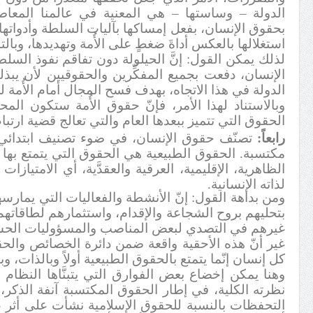
الدولة – وساستها – هي المعنية في عالمنا المعاصر
بحقوق الإنسان، بفعل إمساكها بآليات السلطة وأدواتها 
استغلالها بالعكس أداةَ ضغطٍ على الأُمة وتهديدها، وبا
لذلك يمكن القول: إنَّ الحيلولة دون تفاقم نفوذ الس
الإنسان، دفعت بجميع المفكِّرين والحقوقيين لأن يب
الدولة في هذا الاتجاه، بهدف فسح المجال أمام الأُمة ل
وبالاستناد لهذا الأمر، فإنّ حقوق الأُمة ستكون الم
الحقوق التي تتميز ببعدها العام والتي تعالج قضية ارتباط 
رابعاً:
تصنّف حقوق الإنسان، في ضوء تصنيف ابتدائي،
مكتسبة. الحقوق الطبيعية هي الحقوق التي يتمتع بها
الظاهرية، الإقليمية، العرقية والعقدَّية، أي الامتيازا
لذاته الإنسانية.
ومن بداهة القول: إنّ الأنشطة والفعاليات التي يمارس
بتحليهم بروح الشجاعة والإقدام، واستثمارهم لطاقاتهم 
غيرهم في التصدي لبعض المناصب والمسؤوليات الحس
غير أنّ هذه الأحقية واقعة ضمن دائرة الخصائص والحقو
كل إنسان إنّما يتمتع بالحقوق الطبيعية أولاً وبالذات، و
وهنا يمكن إخضاع بعض الفوارق التي يتبنَّاها النظا
نظرته الكلية، في إطار الحقوق المكتسبة آنفة الذكر، 
التحفظات بالنسبة للحقوق الإسلامية نشأت على أثر ع