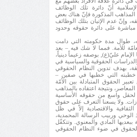
ي دائرة علاقة الأفراد بعضهم مع
سلامية أنّ دائرة تلك الوظائف
المذاهب المذكورة فإنّ هناك بعض
قه، وإنّ عدم الإتيان بتلك الوظائف
مباشرة على دائرة حقوقه وحدود
له، طوال مدة حكومته التي دامت
امّة للأمة. فمما لا شك فيه – بعد
الإمام عليّ(ع)
بوصفه زعيماً دينياً،
،
والدراسات الحقوقية والسياسية في
ّقة، بهدف تدوين النظام الحقوقي
خطبته التي خطبها في صفين –
وأبلغ تعبير الحقوق المتبادلة بين الأمّة
المعاصر، ونتيجة اعتقاده بالمذاهب
قر لحقل واسع من حقوقه الأساسية
زات. ولا يسعنا التعرف على حقوق
لثقافية والاقتصادية إلاّ في ظل
ذ الوحي وربيب الرسالة المحمدية،
ببعديها المادي والمعنوي. وتتكفّل
 الحقوق في ضوء النظام الحقوقي