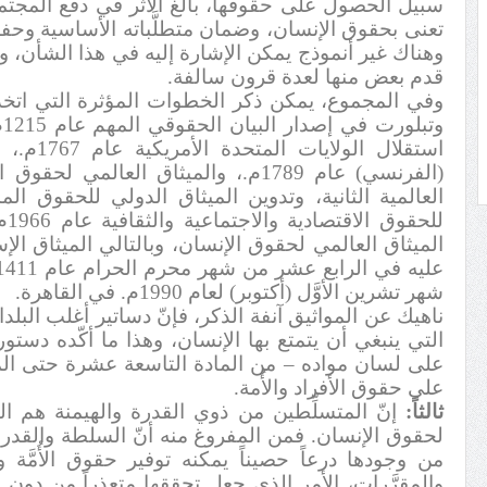
سبيل الحصول على حقوقها، بالغ الأثر في دفع المجتمع
تعنى بحقوق الإنسان، وضمان متطلَّباته الأساسية وح
وهناك غير أنموذج يمكن الإشارة إليه في هذا الشأن، ويت
قدم بعض منها لعدة قرون سالفة.
وفي المجموع، يمكن ذكر الخطوات المؤثرة التي اتخ
و
استقلال ا
العالمية الثانية، وتدوين الميثاق الدولي للحقوق الم
للح
الميثاق العالمي لحقوق الإنسان، وبالتالي الميثاق ا
شهر تشرين الأوَّل (أكتوبر) لعام 1990م. في القاهرة.
ناهيك عن المواثيق آنفة الذكر، فإنّ دساتير أغلب البل
التي ينبغي أن يتمتع بها الإنسان، وهذا ما أكّده دستور ا
على لسان مواده – من المادة التاسعة عشرة حتى الماد
على حقوق الأفراد والأُمة.
ثالثاً:
إنّ المتسلِّطين من ذوي القدرة والهيمنة هم ال
لحقوق الإنسان. فمن المفروغ منه أنّ السلطة والقدرة ب
من وجودها درعاً حصيناً يمكنه توفير حقوق الأُمَّة
والمقرَّرات، الأمر الذي جعل تحققها متعذراً من دون إ