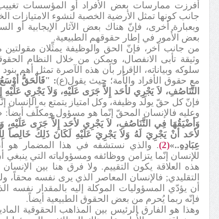
أفرزت ممارسات بعض الأفراد أو المؤسسات تغييب
جانب كونها تمثل الأرضية الخصبة لنشوء الامتيازات الخا
وبعبارة أخرى، فإنّ هناك بعض الآثار الإيجابية أو الس
بعض الأُمور في إطار حقوقهم الطبيعية.
من جانب آخر، فإنّ الحق والوظيفة يمثِّلان مقولتين 
وثيقة تأبى الانفصال، ويمكن من خلال النظام الحقو
سلوكه وبياناته، الإقرار بأن هذه الآصرة تمثل أهم بنو
مع حقوق الأفراد والأُمة؛ حيث يقول(ع)
:
"فَالْحَقُّ أوْسَعُ
التَّنَاصُفِ، لاَ يَجْرِي لأحَد إِلاَّ جَرَى عَلَيْهِ، وَلاَ يَجْرِي عَلَيْهِ إ
فإنّ كل حقّ يولّد وظيفة، وكل امتياز يتمتع به الإنسان إ
وعليه فالإنسان المحقّ إنّما هو مسؤول ومكلّف أيضاً:
«
وَأضْيَقُهَا فِي التَّنَاصُفِ، لاَ يَجْرِي لأحَد إِلاَّ جَرَى عَلَيْهِ، وَلاَ
لأحَد أنْ يَجْرِيَ لَهُ وَلاَ يَجْرِيَ عَلَيْهِ لَكَانَ ذَلِكَ خَالِصاً لِلَّ
عِبَادِهِ..»
(2)
. والذي نستشفه في هذا المضمار هو أنّ 
للإنسان إنّما يتزامن ووظائفه ومسؤولياته التي ينبغي أ
هذه العلاقة يكون التقييم. ولا فرق هنا بين الإنسان
التقليدي; فالإنسان المعاصر الذي يرى نفسه محقاً، ول
أن يؤدّي المسؤوليات الموكلة إليه بالمقدار نفسه ال
فإنّه ربما يُحرم من بعض الحقوق الطبيعية أيضاً.
وهذا هو الفارق الرئيس بين المذاهب الحقوقية المادي