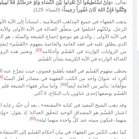
تعالى: ﴿
وَلَنْ تَسْتَطِيعُوا أَنْ تَعْدِلُوا بَيْنَ النِّسَاءِ وَلَوْ حَرَصْتُمْ فَلاَ تَمِيلُوا
وَتَتَّقُوا فَإِنَّ اللهَ كَانَ غَفُوراً رَحِيماً
﴾ (النساء: 129).
يذهب الفقهاء في جميع المذاهب الإسلامية ـ استناداً إلى الآية ال
الرجل، ولكنّهم اختلفوا في متعلّق العدالة في الآية الأولى والآية ا
في الآية الأولى ـ والذي هو موضع إجماع الشيعة والسنّة ـ هو ال
الذي يطلق عليه في فقه العامة والخاصة مفهوم «القَسْم» (بف
)
[2]
(
من الروايات الواردة في القَسْم وأحكامه
. وتعتبر هذه الر
العدالة الواردة في الآية الكريمة بشأن القَسْم.
يحظى مفهوم القَسْم في الفقه بأهمّيةٍ قصوى، حيث تتفرَّع عنه الك
[3]
(
أفرد له عنوانٌ واحد من الكتب الفقهية في مصادر أهل السنّة
)
[4]
(
مؤلَّفاته؛ بتأثير من العامة أيضاً
. وأما سائر فقهاء الشيعة فلم ي
القَسْم بوصفها إحدى عناوين باب النكاح، لا أكثر.
وقد ذهب الشيخ المفيد في كتابه «المقنعة» ـ بعد أن حبَّذ رعاية ا
اعتبار القَسْم هو المصداق الوحيد لتحقّق العدالة؛ إذ يقول: «و
)
[5]
(
بينهما، فيكون مبيته عند كلٍّ واحدة منهما ليلة»
.
كما ذهب الكثير من الفقهاء في بيان أحكام القَسْم إلى الاستفا