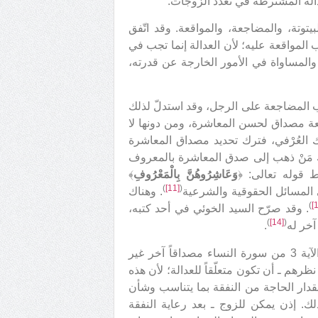
الة المشترطة في تعدّد الزوجات.
يتوتة، والمضاجعة، والمواقعة. وقد اتّفق
لمواقعة عليه؛ لأن العدالة إنما تجب في
ة والمساواة في الأمور الخارجة عن قدرته،
 المضاجعة على الرجل، وقد استدلّ لذلك
لأن المضاجعة مصداق لحسن المعاشرة، ومن دونها لا
اك العُرْفي، فترك تحديد مصداق المعاشرة
 مَنْ ذهب إلى صدق المعاشرة بالمعروف
ط قوله تعالى: ﴿
وَعَاشِرُوهُنَّ بِالْمَعْرُوفِ
﴾
)
[11]
(
في المسائل الحقوقية والشرعية
. وهناك
)
. وقد صرّح السيد الخوئي في أحد كتبه،
)
[14]
(
آخر له
.
إن أكثر الفقهاء من الشيعة لم يذكروا للعدالة المأمور بها في الآية 3 من سورة النساء مصداقاً آخر غير
ظرهم ـ أن تكون متعلّقاً للعدالة؛ لأن هذه
قدار الحاجة من النفقة بما يتناسب وشأن
. إذن يمكن للزوج ـ بعد رعاية النفقة