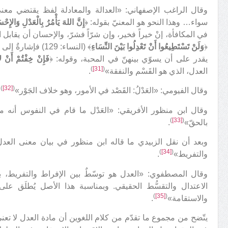
وقال الراغب الإصفهاني: «العدالة والمعادلة لفظ يقتضي مع
سواء… وهذا النحو هو المعنيّ بقوله: ﴿
إِنَّ اللهَ يَأْمُرُ بِالْعَدْلِ وَالإِحْ
في المكافأة، إنْ خيراً فخير، وإن شرّاً فشرّ، والإحسان أن يقابل 
﴿
وَلَنْ تَسْتَطِيعُوا أَنْ تَعْدِلُوا بَيْنَ النِّسَاءِ
﴾ (النساء: 129) ف
يقدر على أن يسوّي بينهنّ في المحبة، وقوله: ﴿
فَإِنْ خِفْتُمْ أَنْ لا
)
[31]
(
العدل، الذي هو القَسْم والنفقة»
.
)
[32]
(
وقال الفيومي: «العَدْلُ: القَصْد في الأمور، وهو خلاف الجَوْر»
.
وقال ابن منظور الأفريقي: «العَدْل ما قام في النفوس أنه مس
)
[33]
(
بالحقّ»
.
وبعد أن نقل الزبيدي ما قاله ابن منظور في بيان معنى العدل،
)
[34]
(
والتفريط»
.
وقال المصطفوي: «العدل هو توسّطٌ بين الإفراط والتفريط، بح
الاعتدال والتقسُّط الحقيقي. وبمناسبة هذا الأصل يُطلَق على
)
[35]
(
والاستقامة»
.
يتّضح من مجموع ما تقدّم من كلام اللغوين أن مادة العدل لا تعن