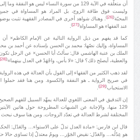
أن متعلّقه في الآية 129 من سورة النساء ليس هو الن
وليست فوق طاقة الزوج، بل المراد هو المساواة في جميع
)
[26]
(
المحبّة
. وهناك شواهد أخرى في المصادر الفقهية تثبت بوضوحٍ
)
[27]
(
عند الفقهاء هو المساواة
.
كما قد يفهم من ذيل الرواية التالية عن الإمام الكاظم× أن ا
المساواة، وإليك نصّها: محمد بن الحسن بإسناده عن أحمد بن م
الملك بن عتبة الهاشمي قال: سألتُ أبا الحسن× عن الرجل تكون له
)
[28]
(
والعطية، أيصلح ذلك؟ قال: «لا بأس، واجْهَدْ في العدل بينهما»
لقد ذهب الكثير من الفقهاء إلى القول بأن العدالة في هذه الرواية 
في صريح الرواية ـ هو النفقة والكسوة. ومن هنا فقد حملوا ال
)
[29]
(
الاستحباب
.
129 منها، والإجابة عن الشبهات المطروحة حول هاتين الآيتين،
المختلفة لشرط العدالة في تعدّد الزوجات. ومن هنا سوف نبحث مف
قال ابن فارس: «مادة العدل تدلّ على الاستواء… والعَدْل: الحك
هو عِدْلُه… والعَدْل: نقيض الجَوْر… ويومٌ معتدلٌ إذا تساوَى حالا حرّ