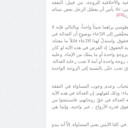
ة والأخلاقية للزوجة، من قبيل: النفقة
ي: «لا بأس أن يفضّل الرجل بعض نسائه
)
[23]
(
»
.
سي يراهما شيئاً واحداً، وبالتالي فإنه لا
ّقين إلى الادّعاء بوضوحٍ أن العدالة في
حقوق. واستدلّ لهذا الادّعاء قائلاً ما معناه:
، دون رعاية الحقوق؛ إذ الفرض في هذه الآية لو كان
وجةٍ واحدة أو ما يملك من الإماء. وعليه
زوجة واحدة أو أمة لا تجب رعاية العدالة.
وق تجب حتّى بالنسبة إلى الزوجة الواحدة
استحباب وعدم وجوب المساواة في النفقة
إلى ذلك بالآية 129 من سورة النساء؛ وذلك لقولهم: إن العدالة في هذه الآية
ية العدالة في حقّ زوجاتهم، فاستنتجوا من
وق قدرة الأزواج ـ غير واجبة، وإنما هي
لتا الآيتين يعني المساواة. إلاّ أنه يبدو