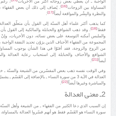
الواجبة ـ أن يعطي بعض زوجاته أكثر من الأخريات
، رغم 
)
[16]
(
المساواة بين الزوجات
. يُضاف إلى ذلك أن بعض الفقهاء 
)
[17]
(
والنظرة والبِشْر والمواقعة أيضاً
.
)
[18]
(
فقط
. وقد ذهب الشوافع والحنابلة والمالكية إلى القول بأن 
والملبس أمكنه التوسعة على بعض نسائه، دون الأخريات، وإنْ 
المجموعة من الفقهاء الأحناف الذين يرَوْن تحديد النفقة الواجبة
من الزوج والزوجة، فقد أفتَوْا في هذا الشأن بوجوب المساو
الشوافع والأحناف والحنابلة إلى استحباب رعاية العدالة وا
)
[21]
(
أيضاً
.
وفي الوقت نفسه ذهب بعض المفسّرين من الشيعة والسنّة ـ خلافاً 
العدالة في الآية 3 من سورة النساء ـ بالإضافة إلى القَس
)
[22]
(
والمباشرة وغيرها أيضاً
.
2ـ معنى العدالة
سورة النساء هو القَسْم فقط هو أنهم فسّروا العدالة بالمساواة، و