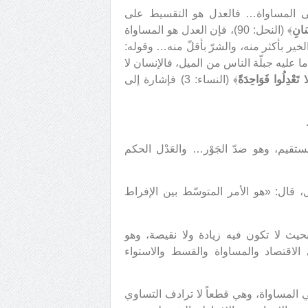
نى المساواة… فالعدل هو التقسيط على
سَانِ
﴾ (النحل: 90)، فإن العدل هو المساواة
الخير بأكثر منه، والشرّ بأقلّ منه… وقوله:
إشارةٌ إلى ما عليه جبلّة الناس من الميل، فالإنسان لا
 تَعْدِلُوا فَوَاحِدَةً
﴾ (النساء: 3) فإشارة إلى
تقيم، وهو ضدّ الجَوْر… والعَدْل الحكم
 قال: «هو الأمر المتوسّط بين الإفراط
يث لا تكون فيه زيادة ولا نقيصة، وهو
 الاقتصاد والمساواة والقسط والاستواء
ي المساواة، وهي قطعاً لا ترادف التساوي