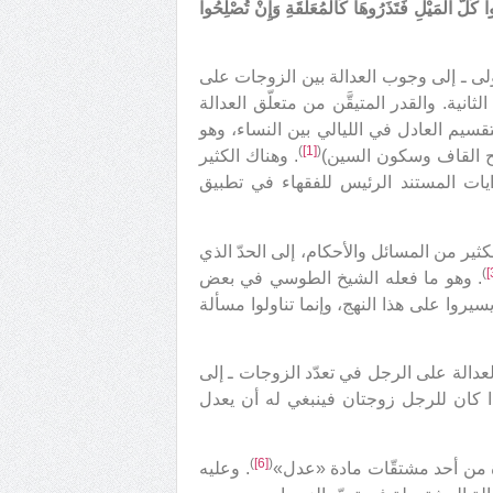
 كُلَّ الْمَيْلِ فَتَذَرُوهَا كَالْمُعَلَّقَةِ وَإِنْ تُصْلِحُوا
أولى ـ إلى وجوب العدالة بين الزوجات على
لثانية. والقدر المتيقَّن من متعلّق العدالة
تقسيم العادل في الليالي بين النساء، وهو
)
[1]
(
تح القاف وسكون السين)
. وهناك الكثير
وايات المستند الرئيس للفقهاء في تطبيق
ثير من المسائل والأحكام، إلى الحدّ الذي
)
. وهو ما فعله الشيخ الطوسي في بعض
سيروا على هذا النهج، وإنما تناولوا مسألة
لعدالة على الرجل في تعدّد الزوجات ـ إلى
إذا كان للرجل زوجتان فينبغي له أن يعدل
)
[6]
(
دة من أحد مشتقّات مادة «عدل»
. وعليه