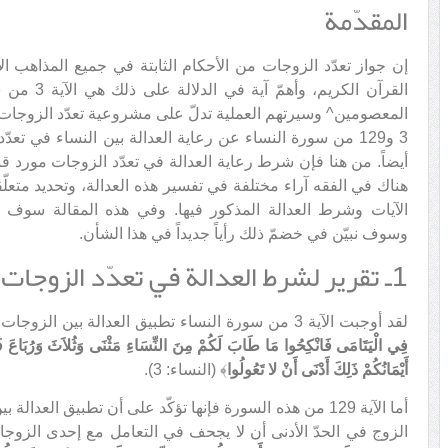
المقدّمة
إن جواز تعدّد الزوجات من الأحكام الثابتة في جميع المذاهب ال
القرآن الكر
المعصومين^ وسيرتهم العملية تدلّ على مشروعية تعدّد الزوجات أي
3 و129 من سورة النساء عن رعاية العدالة بين النساء في تعد
أيضاً. من هنا فإن شرط رعاية العدالة في تعدّد الزوجات مورد قبو
هناك في الفقه آراء مختلفة في تفسير هذه العدالة، وتحديد متعل
الآيات وشرط العدالة المذكور فيها. وفي هذه المقالة سوف ن
وسوف نبيّن في خضمّ ذلك رأياً جديداً في هذا الشأن.
1ـ تقرير لشرط العدالة في تعدّد الزوجات في الفقه
لقد أوجبت الآية 3 من سورة النساء تطبيق العدالة بين الزوجات؛ إذ يقول تعالى: ﴿
فِي الْيَتَامَى فَانْكِحُوا مَا طَابَ لَكُمْ مِنَ النِّسَاءِ مَثْنَى وَثُلاَثَ وَرُبَاعَ فَإِ
أَيْمَانُكُمْ ذَلِكَ أَدْنَى أَنْ لا تَعُولُوا
﴾ (النساء: 3).
أما الآية 129 من هذه السورة فإنها تؤكّد على أن تطبيق الع
الزوج في الحدّ الأدنى أن لا يجحف في التعامل مع إحدى الزوجا