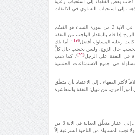
ذهاب بعض الفقهاء إلى استحباب رعاية
ذهب إلى استحباب التساوي في الالتفات
كما يذهب أكثر علماء أهل السنّة إلى القول بأن متعلّق العدالة في الآية 3 من سورة النساء هو القَسْم
الزوج إذا قام بالمقدار الواجب من النفقة
)
[19]
(
كانت رعاية المساواة أفضل
. أما تلك
 بحَسَب حال الزوج، وليس بحَسَب حال كلٍّ
)
[20]
(
اة في النفقة على الرجل
. كما ذهب
لمساواة في جميع الاستمتاعات الجنسية
لأكثر الفقهاء ـ إلى الاعتقاد بأن متعلّق
ْم ـ يشمل أموراً أخرى، من قبيل: النفقة والمعاشرة
إن السبب الذي دعا الكثير من الفقهاء ـ من الشيعة وأهل السنّة ـ إلى اعتبار متعلّق العدالة في الآية 3 من
لا تجب المساواة من الناحية الشرعية إلاّ