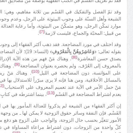
فقد تمّ تعريف القَسْم في الكتب الفقهية بوصفه من مصاديق العد
وقد تمّ الفصل والتفكيك في القَسْم بين ثلاثة مفاهيم، وهي: الب
الشيعة وأهل السنّة على وجوب البيتوتة على الرجل، وعدم وجوب ا
موارد تمكّن الرجل، وهو متمكّنٌ من البيتوتة، وأما رعاية العدال
)
[7]
(
من قبيل: المحبّة والجماع، فليست لازمة
.
وقد اختلف في مورد المضاجعة. فقد ذهب أكثر الفقهاء إلى وجوب
بقوله تعالى: ﴿
وَعَاشِرُوهُنَّ بِالْمَعْرُوفِ
﴾ (النساء: 19)؛ 
)
[8]
(
يصدق حسن المعاشرة
. وهناك مَنْ فهم من هذه الآية الإدر
)
[9]
(
بالمعروف إلى العُرْف، ولم يحصره بعنوان المضاجعة
. وهناك
)
[10]
(
على المؤانسة، دون المضاجعة في الليل
. وهناك مَنْ رب
بالمسائل الأخلاقية، ومن هنا فإنه لا يرى مبرّراً للاستدلال بها 
[12]
(
مَنْ حمل الأمر في الآية عند تعميم المعروف على الاستحباب
)
[13]
(
بعدم اشتراط المضاجعة في القَسْم
، بينما اشترطه في كتابٍ 
القَسْم. فإن النفقة وسائر حقوق الزوجية لا يمكن لها ـ من وجهة ن
الأمور تتغيَّر بحسب حال الزوجة، والواجب على الزوج هو دفع م
كلّ واحدة من الزوجات، دون اشتراط مراعاة المساواة في ذلك
)
[15]
(