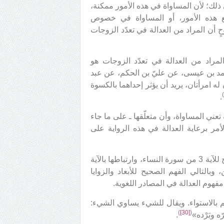
فقة وما إلى ذلك؛ لأن المساواة في هذه الأمور ممكنة،
 هذه الأمور، أو المساواة في خصوص
 أن المراد من العدالة في تعدّد الزوجات
لمراد من العدالة في تعدّد الزوجات هو
حمد بن عيسى، عن عليّ بن الحكم، عن عبد
 امرأتان، يريد أن يؤثر إحداهما بالكسوة
.
تعني المساواة، وأن متعلّقها ـ على ما جاء
أمر برعاية العدالة في هذه الرواية على
إن التدقيق في المعنى اللغوي للعدالة يمهِّد السبيل للفهم الصحيح للآية 3 من سورة النساء، وارتباطها بالآية
 وبالتالي الفهم الصحيح للأبعاد والزوايا
هوم العدالة في المصادر اللغوية.
م بالاستواء. ويقال للشيء يساوي الشيء:
)
[30]
(
ه وبَرْده»
.