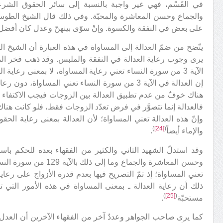
في القَسْم، فهي غير واجبة بالنسبة إلى سائر الحقوق الشرعي
والجماع وحسن المعاشرة والمحبّة. وفي ذلك قال الشيخ الطوس
على بعض في النفقة والكسوة. وإنْ سوّى بينهنّ وعدل كان أفضل
يتّضح من ضمّ العدالة إلى المساواة في هذه العبارة أن الشيخ الطو
يرى وجوب رعاية العدالة في النفقة والملبس. وقد ذهب فخر المحق
الآية 3 من سورة النساء تعني رعاية المساواة، لا بمعنى رعاية ال
إن العدالة في الآية 3 من سورة النساء تعني المساواة
هناك خوفٌ من عدم تطبيق العدالة بين الزوجات فيجب الاكتفاء بز
فالعدالة إنما تتصوَّر في فرض تعدّد الزوجات فقط، فلو كانت هناك 
وإنّ هذه العدالة تعني المساواة؛ لأن العدالة بمعنى رعاية الحق
)
[24]
(
والإماء أيضاً
.
وقد استدلّ الشهيد الثاني والكثير من الفقهاء بعده للحكم ب
وحسن المعاشرة والجماع وما 
تعني المساواة؛ إذ تمّ التصريح فيها بعدم قدرة الأزواج على رعا
ذلك أن رعاية العدالة ـ بمعنى المساواة في هذه الأمور التي تف
)
[25]
(
مستحبّة
.
كما يرى صاحب الجواهر وعددٌ آخر من الفقهاء الآخرين أن العدل في ك