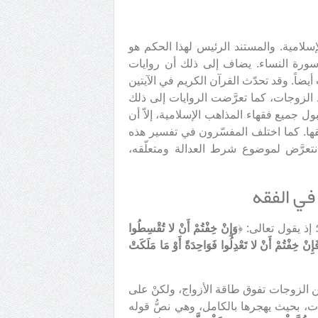
إسلامية. والمستند الرئيس لهذا الحكم هو
يم، وأهمّ آية في الدلالة على ذلك هي الآية 3 من سورة النساء. يضاف إلى ذلك أن روايات
ضاً. وقد تحدّث القرآن الكريم في الآيتين
ّد الزوجات، كما تعرَّضت الروايات إلى ذلك
ل جميع فقهاء المذاهب الإسلامية، إلاّ أن
ّقها. كما اختلف المفسّرون في تفسير هذه
تعرَّض لموضوع شرط العدالة ومتعلّقه،
وَإِنْ خِفْتُمْ أَنْ لا تُقْسِطُوا
نْ خِفْتُمْ أَنْ لا تَعْدِلُوا فَوَاحِدَةً أَوْ مَا مَلَكَتْ
دالة بين الزوجات تفوق طاقة الأزواج، ولكنْ على
ت، بحيث يهجرها بالكامل، وهي نصُّ قوله