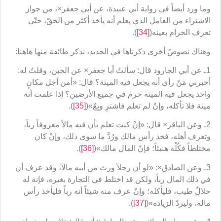
وما ورد أيضاً في رواية أبي عبيدة، عن أبي جعفر×، من جواز
الاشتراء من العامل الذي يعلم أنه يأخذ أكثر من الحقّ، حتّى
تعرف الحرام بعينه(
[34]
).
وهناك نصوصٌ أخرى ذكرناها في الجديد، نذكر طائفة منها هاهنا:
1ـ عن أبي الجارود قال: سألتُ أبا جعفر× عن الجبن، وقلتُ له:
أخبرني مَنْ رأى أنه يجعل فيه الميتة؟ قال: «أمن أجل مكانٍ
واحد يجعل فيه الميتة حرم في جميع الأرضين؟ إذا علمت أنه
ميتة فلا تأكله، وإنْ لم تعلم فاشترِ وبِعْ»(
[35]
).
2ـ وعن الباقر× قال: «إنْ كنت تعلم بأن فيه مالاً معروفاً رباً،
وتعرف أهله، فخذ رأس مالك ورُدَّ ما سوى ذلك، وإنْ كان
مختلطاً فكُلْه هنيئاً؛ فإنّ المال مالك»(
[36]
).
3ـ وعن الصادق×: «لو أن رجلاً ورث من أبيه مالاً، وقد عرف أن
في ذلك المال رباً، ولكن قد اختلط في التجارة بغيره، فإنه له
حلالٌ طيب، فليأكله؛ وإنْ عرف منه شيئاً أنه رباً فليأخذ رأس
ماله، وليردّ الزيادة»(
[37]
).