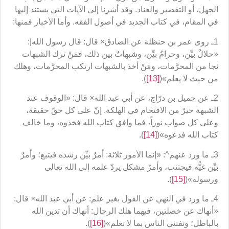
الجهل، أو التقصير والعناد. وقد أشرنا إلى الآيات التي يستند إليها
في المقام، في كتاب الجديد في أصول الفقه. وأما الأخبار فمنها:
1ـ روى عمر بن حنظلة عن الصادق× قال: قال رسول الله|:
«حلالٌ بيِّن، وحرامٌ بيِّن، وشبهاتٌ بين ذلك، فمَنْ ترك الشبهات
نجا من المحرَّمات، ومَنْ أخذ بالشبهات ارتكب المحرَّمات، وهلك
من حيث لا يعلم»(
[13]
).
2ـ عن جميل بن درّاج، عن أبي عبد الله× قال: «الوقوف عند
الشبهة خيرٌ من الاقتحام في الهلكة. إنّ على كل حقّ حقيقة،
وعلى كل صواب نوراً، فما وافق كتاب الله فخذوه، وما خالف
كتاب الله فدعوه»(
[14]
).
3ـ ما ورد عنهم^: «إنما الأمور ثلاثة: أمرٌ بيِّن رشده فيتبع؛ وأمرٌ
بيِّن غيُّه فيجتنب، وأمرٌ مشكل يردّ علمه إلى الله تعالى
ورسوله»(
[15]
).
4ـ ما ورد في النهي عن القول بغير علم: عن أبي عبد الله× قال:
«أنهاك عن خصلتين، فيهما هلك الرجال: أنهاك أن تدين الله
بالباطل؛ وتفتني الناس بما لا تعلم»(
[16]
).