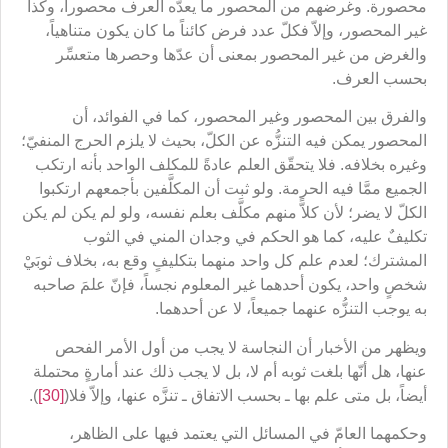
محصورة. وغرضهم من المحصور ما يعدّه العرف محصوراً، وكذا
غير المحصور، وإلاّ فكلّ عدد فرض كائناً ما كان يكون متناهياً،
والغرض من غير المحصور بمعنى أن عدّها وحصرها متعسِّر
بحسب العرف.
والفرق بين المحصور وغير المحصور، كما في الفوائد، أن
المحصور يمكن فيه التنزُّه عن الكلّ، بحيث لا يلزم الحرج المنفيّ؛
وغيره بخلافه. فلا يتحقّق العلم عادةً للمكلف الواحد بأنه ارتكب
الجميع ممَّا فيه الحرمة. ولو ثبت أن المكلَّفين بأجمعهم ارتكبوا
الكلّ لا يضر؛ لأن كلاًّ منهم مكلَّف بعلم نفسه، ولو لم يكن لم يكن
تكليفٌ عليه، كما هو الحكم في وجدان المني في الثوب
المشترك؛ لعدم علم كل واحد منهما بتكليفٍ وقع به، بخلاف ثوبَيْ
شخصٍ واحد، يكون أحدهما غير المعلوم نجساً، فإنّ علمَ صاحبه
به يوجب التنزُّه عنهما جميعاً، لا عن أحدهما.
ويظهر من الأخبار أن النجاسة لا يجب من أول الأمر الفحص
عنها، هل أنّها بلغت ثوبه أم لا، بل لا يجب ذلك عند أمارةٍ محتملة
أيضاً، بل متى علم بها ـ بحسب الاتفاق ـ تنزَّه عنها، وإلاّ فلا(
[30]
).
وحكمهما العامّ في المسائل التي يعتمد فيها على الظاهر،