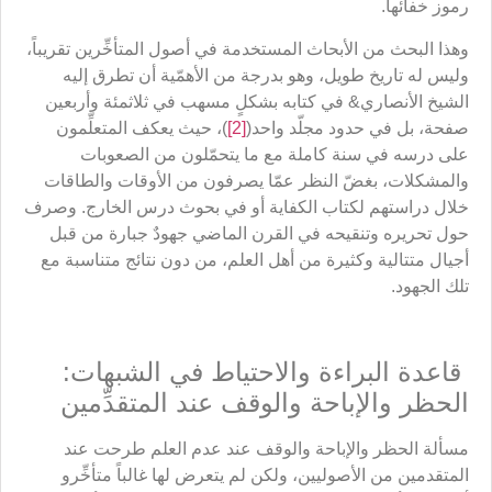
رموز خفائها.
وهذا البحث من الأبحاث المستخدمة في أصول المتأخِّرين تقريباً،
وليس له تاريخ طويل، وهو بدرجة من الأهمّية أن تطرق إليه
الشيخ الأنصاري& في كتابه بشكلٍ مسهب في ثلاثمئة وأربعين
صفحة، بل في حدود مجلّد واحد(
[2]
)، حيث يعكف المتعلِّمون
على درسه في سنة كاملة مع ما يتحمّلون من الصعوبات
والمشكلات، بغضّ النظر عمّا يصرفون من الأوقات والطاقات
خلال دراستهم لكتاب الكفاية أو في بحوث درس الخارج. وصرف
حول تحريره وتنقيحه في القرن الماضي جهودٌ جبارة من قبل
أجيال متتالية وكثيرة من أهل العلم، من دون نتائج متناسبة مع
تلك الجهود.
قاعدة البراءة والاحتياط في الشبهات:
الحظر والإباحة والوقف عند المتقدِّمين
مسألة الحظر والإباحة والوقف عند عدم العلم طرحت عند
المتقدمين من الأصوليين، ولكن لم يتعرض لها غالباً متأخِّرو