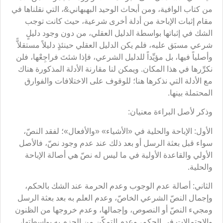
من كتاب الوافية، ومن أبحاث الوحيد البهبهاني&، التي نقلناها في
مقام إثبات الإباحة من أدلة أخرى شرعية، حيث كانت توجب
الشك في إثباتها بواسطة الدليل العقلي، من دون وجود دليلٍ
شرعي مسبَق عليه، فلم يكن الدليل العقلي حينئذٍ دليلاً مستقلاًّ
وأصلياً فيها، بل مؤيِّداً للدليل الشرعي، فإذا شئتَ فراجِعْها، فلن
نكرِّرها في هذا المكان. ويمكن لنا مقارنة الأدلة المذكورة هناك
مع الأدلة التي نذكرها هنا؛ للوقوف على الاختلافات والفوارق
المحتملة بينها.
وذكر لأصل البراءة معنيان:
الأول: الإباحة والحلية في «الأشياء» «والأفعال»؛ لفقد النصّ،
سواء قبل بعثة الرسل أو بعد ذلك عند عدم وجود نصّ، فالأصل
الأولي والقاعدة الأولية في ما ليس له نصّ هي أصالة الإباحة
والحلية.
الثاني: أصالة عدم الوجوب وعدم الحرمة عند الشك بالحكم،
وإجمال النصّ الشرعي الخاصّ، وعدم العلم به بعد بعثة الرسل
ومجيء النصّ أو النصوص، وإجمالها، وعدم خروجها من الظنون
والاحتمالات في الحكم، وعدم التمكّن من الجزم به بواسطتها،