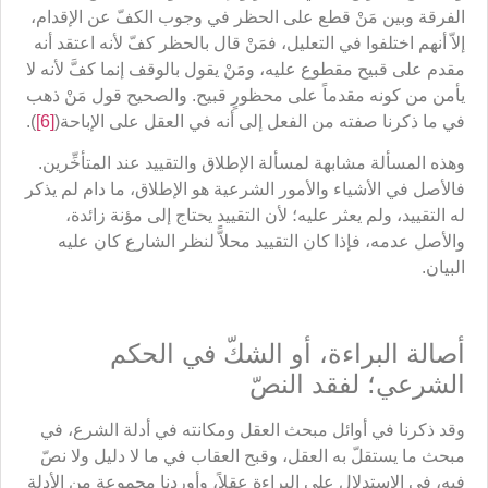
الفرقة وبين مَنْ قطع على الحظر في وجوب الكفّ عن الإقدام،
إلاّ أنهم اختلفوا في التعليل، فمَنْ قال بالحظر كفّ لأنه اعتقد أنه
مقدم على قبيح مقطوع عليه، ومَنْ يقول بالوقف إنما كفَّ لأنه لا
يأمن من كونه مقدماً على محظورٍ قبيح. والصحيح قول مَنْ ذهب
في ما ذكرنا صفته من الفعل إلى أنه في العقل على الإباحة(
[6]
).
وهذه المسألة مشابهة لمسألة الإطلاق والتقييد عند المتأخِّرين.
فالأصل في الأشياء والأمور الشرعية هو الإطلاق، ما دام لم يذكر
له التقييد، ولم يعثر عليه؛ لأن التقييد يحتاج إلى مؤنة زائدة،
والأصل عدمه، فإذا كان التقييد محلاًّ لنظر الشارع كان عليه
البيان.
أصالة البراءة، أو الشكّ في الحكم
الشرعي؛ لفقد النصّ
وقد ذكرنا في أوائل مبحث العقل ومكانته في أدلة الشرع، في
مبحث ما يستقلّ به العقل، وقبح العقاب في ما لا دليل ولا نصّ
فيه، في الاستدلال على البراءة عقلاً، وأوردنا مجموعة من الأدلة