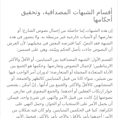
أقسام الشبهات المصداقية، وتحقيق
أحكامها
إن هذه الشبهات إما حاصلة من إجمال نصوص الشارع؛ أو
تعارضها؛ أو لأسباب خارجية غير مرتبطة به. ولا يتصور في هذه
الشبهة فقد النصّ، كما افترضه البعض في مخيلتهم؛ لأن الفرض
أن النصوص جاءت بأصل الحكم وبيّنته. وهي على قسمين:
القسم الأول: الشبهة المصداقية بين المتباينين، أو الأقلّ والأكثر
الارتباطيين؛ لإجمال النصوص وتعارضها. وحكمها هو الجمع بين
الأدلة المتعدّدة المجملة أو المتعارضة؛ لدوران أمر الواجب فيها
بين شيئين، سواء كانا من قبيل المتباينين كالظهر والجمعة، أو
المتشابهين كالأقلّ والأكثر. والجمع بين أدلّتها ـ إنْ أمكن ـ يقتضي
جواز ارتكاب الفعلين أو أحدهما. والجمع المعنوي في تعارض
نصوصها إنْ كانت من قبيل الأمر والنهي عن شيءٍ واحد، فيمكن
أن يحمل الأمر على الاستحباب أو الجواز، وحمل النهي على
الكراهة، كما في الحكمين المتباينين. ولو كان فيه شكلان من
الأمر؛ أحدهما يأمر بالأقل؛ والآخر يأمر بالأكثر، فيحمل الأمر