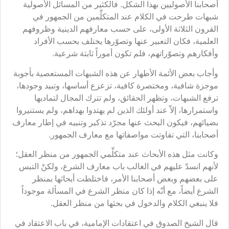
أصحابنا الأصوليين بهذا الشكل. فالكثير من المسائل الأصولية
شبهات طرحت في الكلام عند المتكلِّمين من الجمهور في
القرون الثلاثة الأولى، على حسب معارفهم الدينية وظروفهم
العلمية، فكان التعبير عنها وتصوّرها يختلف بحسب الأفراد
وأفكارهم وتصوّراتهم، فلم تكون أموراً ثابتة شرعية.
وأجاب بعض الأئمة الأطهار عن هذه الشبهات المستعصية بأجوبة
موجزة شافية، ومختصرة كافية، تزعزع أساسها، وتبيد وجودها،
ترفع الشبهات، وتظهر الحقائق، ولم تترك المجال لتماديها
واستمرارها، إلاّ عند أولئك الذين لم يهتدوا بهداهم، ولم يستنيروا
بضيائهم، فيكون البحث عنها مجرّد تذكير وتنبيه في إطار معارف
أصحابنا، التي تفاوتت مواصفاتها مع معارف الجمهور.
وكانت مثل هذه الأبحاث عند متكلِّمي الجمهور من منظر العقل؛
لأنهم انسدّ عليهم في الغالب باب معارف الشرع، ولكنْ التبس
على بعضهم وبعض أصحابنا الأمر، فاختلطت أبحاثها بمنظر
الشرع أيضاً، مع أنّه إذا كان منظر الشرع في المسألة موجوداً
فلا ينبغي الكلام والدخول في بحثها من منظر العقل.
قال الشيخ الصدوق في اعتقادات الإمامية، في باب الاعتقاد في