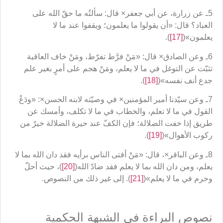
5ـ عن زرارة، عن أبي جعفر× قال: سألتُه ما حقّ الله على
العباد؟ قال: «أن يقولوا ما يعلمون؛ ويقفوا عند ما لا
يعلمون»(
[17]
).
6ـ وعن الصادق× قال: «مَنْ فرَّط تفرّط، ومَنْ خاف العاقبة
تثبّت عن التوغل في ما لا يعلم، ومَنْ هجم على أمرٍ بغير علم
جدع أنف نفسه»(
[18]
).
7ـ وعن سيّدنا أمير المؤمنين× في وصيّته لابنه الحسن×: «ودَعْ
القول في ما لا تعلم، والخطاب في ما لا تكلف، وأمسك عن
طريق إذا خفت الضلالة؛ فإن الكفّ عند حيرة الضلالة خيرٌ من
ركوب الأهوال»(
[19]
).
8ـ وعن الباقر×، قال: «مَنْ أفتى الناس برأيه فقد دان الله بما لا
يعلم، ومن دان الله بما لا يعلم فقد ضادّ الله(
[20]
)، حيث أحلّ
وحرم في ما لا يعلم»(
[21]
). إلى غير ذلك من النصوص.
نصوص البراءة في الشبهة الحكمية