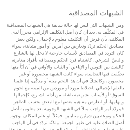
الشبهات المصداقية
ومن الشبهات التي ليس لها حالة سابقة هي الشبهات المصداقية
في المكلَّف به، بعد أن كان أصل التكليف الإلزامي محرزاً لدى
المكلف، بأن فرض أن التكليف معلوم بالإجمال، ولكن بعض
مصاديق الحكم تردّد وتعارض بين أمرين أو أمور متباينة، سواء
كان التردد في المصاديق لأسباب خارجية لا دخل لها بالشارع
والنصّ الشرعي، كاشتباه فرد الحكم ومصداقه بأفراد مغايرة،
كالشك بين الثوبين أو الإناءين أو الثياب والأواني في أن أيّاً منها
تحقّقت فيها النجاسة، سواء كانت الشبهة محصورة أو غير
محصورة، وكالشكّ في أن هذا اللحم ميتة أو مذكّى، إذا علمنا
بالعلم الإجمالي باختلاط مورد أو موردين من الميتة مع لحوم
السوق؛ أو لأسباب تشريعية ناشئة من أدلة الشارع، كإجمالها
وإبهامها، أو لتعارض مفاهيم بعضها مع البعض بحسب الظاهر،
فيتردّد أمر الواجب مثلاً في الشبهة الوجوبية بعد معلومية أصل
الحكم ونوعه بين شيئين متباينين. فمثلاً: لو علم المكلف بوجوب
أصل الصلاة عليه في ظهر الجمعة، ولكنّه تردّد في أن الواجب
عليه فيها هو صلاة الظهر أو صلاة الجمعة، على فرض صحة هذا