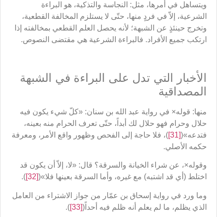
ويتساهل في أمرها، مثل: النجاسة والتذكية، هو البراءة
الشرعية، إلاّ في فردٍ منها، حتّى لا يستلزم المخالفة القطعية،
وتخرج حينئذٍ عن الشبهة؛ لأنه يحصل العلم القطعي بمخالفته إذا
ارتكب جميع الأفراد. فالبراءة الشرعية هي مقتضى النصوص.
الأخبار التي تدل على البراءة في الشبهة
المصداقية
منها: قوله× في رواية عبد الله بن سنان: «كلّ شيء يكون فيه
حلال وحرام فهو حلال لك أبداً، حتّى تعرف الحرام منه بعينه،
فتدعه»(
[31]
)، فلا حاجة إلى الفحص وظهور واقع الأمر، ومعرفة
حكمه الأصلي.
وقوله×، عن شراء الخيانة والسرقة؟ قال: «لا، إلاّ أن يكون قد
اختلط (أي قد اشتبه) مع غيره، وأما السرقة بعينها فلا»(
[32]
).
وما ورد في رواية إسحاق بن عمّار من جواز الاشتراء من العامل
الذي يظلم، ما لم يعلم أنه ظلم فيه أحداً(
[33]
).