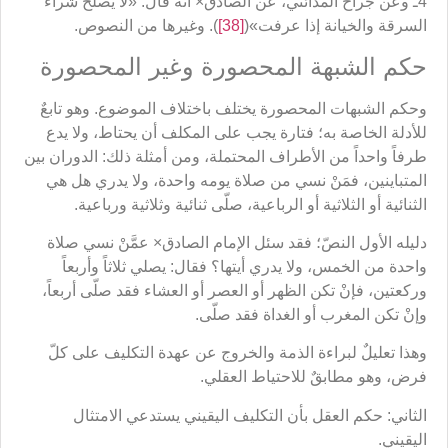
4ـ وعن جراح المدائني، عن الصادق× أنه قال: «لا يصلح شراء
السرقة والخيانة إذا عرفت»(
[38]
). وغيرها من النصوص.
حكم الشبهة المحصورة وغير المحصورة
وحكم الشبهات المحصورة يختلف باختلاف الموضوع. وهو تابعٌ
للأدلة الخاصة به؛ فتارة يجب على المكلف أن يحتاط، ولا يدع
طرفاً واحداً من الأطراف المحتملة، ومن أمثلة ذلك: الدوران بين
المتباينين، فمَنْ نسي من صلاة يومه واحدة، ولا يدري هل هي
الثنائية أو الثلاثية أو الرباعية، صلّى ثنائية وثلاثية ورباعية.
دليله الأول النصّ؛ فقد سئل الإمام الصادق× عمَّنْ نسي صلاة
واحدة من الخمس، ولا يدري أيتها؟ فقال: يصلي ثلاثاً وأربعاً
وركعتين، فإنْ تكن الظهر أو العصر أو العشاء فقد صلّى أربعاً،
وإنْ تكن المغرب أو الغداة فقد صلّى.
وهذا تعليلٌ لبراءة الذمة والخروج عن عهدة التكليف على كلّ
فرض، وهو مطابقٌ للاحتياط العقلي.
الثاني: حكم العقل بأن التكليف اليقيني يستدعي الامتثال
اليقيني.