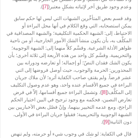
وعدم وجود طريق آخر لإثباته بشكلٍ معتبر(
[7]
).
وقد قسم بعض المتأخِّرين الشبهات التي ليس لها حكم سابق
يمكن استصحابه، التي وقع الكلام في أنها محل البراءة أو
الاحتياط، إلى: الشبهة الحكمية التكليفية؛ والشبهة المصداقية في
المكلَّف به، بأن يكون منشأ الشك الأمور الخارجية، أو من ناحية
ظواهر الأدلة الشرعية. وقسَّم كلاًّ منهما إلى: الشبهة الوجوبية؛
والتحريمية. وقسَّم كل واحد من هذه الأربعة إلى ثلاثة أخرى؛ بأن
يكون الشك فقدان النصّ؛ أو إجماله؛ أو تعارضه ودورانه بين
المحذورين: الحرمة والوجوب، حيث أوصل فروضها إلى اثني
عشر فرضاً. ولم يقتفِ صاحب الكفاية أثره؛ لأن ملاك جريان
البراءة في جميع الأقسام عنده واحد، وهو عدم وصول التكليف
إلى المكلَّف(
[8]
). وتشمل البراءة جميع أقسامها، إلاّ في فرض
تعارض النصين، فحكمه مع وجود ترجيح في البين اختيار الحكم
الراجح، ومع عدمه التخيير بينهما، وإنْ فصّل بعض الأخباريين بين
الشبهة الوجوبية والتحريمية؛ فقبلوا جريان البراءة في الأولى،
دون الثانية(
[9]
).
قال في الكفاية: لو شك في وجوب شيء أو حرمته، ولم تنهض