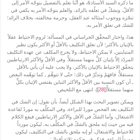
ما ذكره السيد الأستاذ&، هو أنّنا نعلم بالتفصيل بتوجّه الأمر إلى
الأقلّ، ونشكّ في تعلّقه بالزائد، والعلم بتوجّه الأمر به يكفي في
تنجّزه ووجوب امتثاله عند العقل، وحرمة مخالفته، بخلاف الزائد؛
للشك في تعلق الأمر به.
هذا، واختار المحقِّق الخراساني في المسألة: لزوم الاحتياط عقلاً
بالإتيان بالأكثر؛ لأن تعلق التكليف بالأقلّ أو الأكثر يكون نظير
المتباينين، لا يمكن الاحتياط، ولا يخرج المكلف عن عهدة التكليف
المردّد إلاّ بإتيان كلٍّ منهما مستقلاًّ. وفي الأقلّ والأكثر الارتباطيين
يتحقّق الاحتياط بالإتيان بالأكثر، ولا يجب عليه أن يأتي بالأقل
مستقلاًّ، فافهَمْ وتدبَّرْ في ذلك؛ حتّى لا تتوهَّم ـ كما توهّمه البعض
ـ أن كون النسبة بين الأقلّ والأكثر التباين يقتضي الإتيان بكلٍّ
منهما مستقلاًّ(
[28]
). انتهى مع التلخيص.
ويمكن تصوير البحث بهذا الشكل أيضاً، بأن نقول: إن الشك في
التكليف بعد الفحص موردٌ للبراءة، وفي المكلَّف به موردٌ لقاعدة
الاشتغال، وأما الشكّ في الأقل والأكثر الارتباطيين فيقع الكلام
فيه من حيث إنه ملحق بالشكّ في المكلَّف به، ليكون مورداً
للاحتياط والاشتغال، أو إنه ملحق بالشك في التكليف، ليكون
مورداً للبراءة، فذكر في حكمه ثلاثة أقوال: