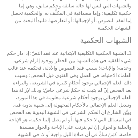
والشبهات التي ليس لها حالة سابقة وحكم سابق، وهي إما
حكمية تكليفية؛ وإما مصداقية في المكلَّف به. والحكمية تحصل
إما لفقد النصوص؛ أو لإجمالها؛ أو لتعارضها. فلنبدأ البحث من
الشبهات الحكمية.
الشبهات الحكمية
1ـ الشبهة الحكمية التكليفية الابتدائية عند فقد النصّ: إذا دار حكم
شيء للفقيه في هذه الشبهة بين الحظر ووجود إلزام شرعي،
وعدمه؛ والإباحة؛ بسبب فقد النصوص والأدلة، فحكمه عند غالب
العلماء الاحتياط في العمل وفي الفتوى قبل الفحص؛ وسبب
ذلك العلم الإجمالي بوجود أحكامٍ كثيرة في الشريعة، والبراءة
بعد الفحص إنْ لم يثبت له حكمٌ شرعي خاصّ؛ وذلك لإزالة هذا
العلم الإجمالي بوجود أحكام شرعية معلومة في هذا المورد،
وتبديل العلم الإجمالي بالأحكام المجهولة إلى شبهة بدوية فيه.
وبيَّن الشارع أن الحكم الشرعي في الشبهة البدوية بعد الفحص
في المسائل التي لا حكم فيها، أو لم يصل إلينا حكمه، هو الإباحة
والحلية والجواز، إنْ لم يترتب على الإباحة والجواز مفسدة
خاصة، كمَنْ شكّ في أن صلاة الليل واجبة أو لا، في الشبهة