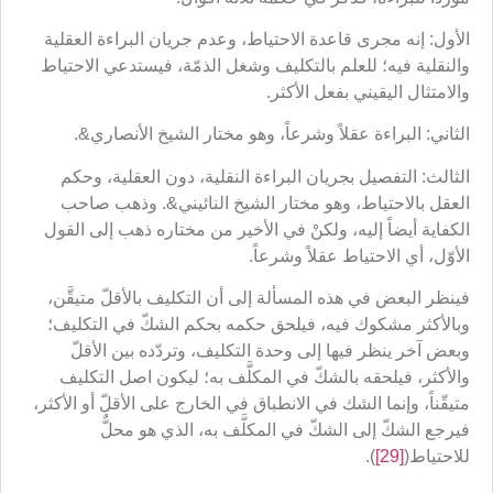
الأول: إنه مجرى قاعدة الاحتياط، وعدم جريان البراءة العقلية
والنقلية فيه؛ للعلم بالتكليف وشغل الذمّة، فيستدعي الاحتياط
والامتثال اليقيني بفعل الأكثر.
الثاني: البراءة عقلاً وشرعاً، وهو مختار الشيخ الأنصاري&.
الثالث: التفصيل بجريان البراءة النقلية، دون العقلية، وحكم
العقل بالاحتياط، وهو مختار الشيخ النائيني&. وذهب صاحب
الكفاية أيضاً إليه، ولكنْ في الأخير من مختاره ذهب إلى القول
الأوّل، أي الاحتياط عقلاً وشرعاً.
فينظر البعض في هذه المسألة إلى أن التكليف بالأقلّ متيقَّن،
وبالأكثر مشكوك فيه، فيلحق حكمه بحكم الشكّ في التكليف؛
وبعض آخر ينظر فيها إلى وحدة التكليف، وتردّده بين الأقلّ
والأكثر، فيلحقه بالشكّ في المكلَّف به؛ ليكون اصل التكليف
متيقّناً، وإنما الشك في الانطباق في الخارج على الأقلّ أو الأكثر،
فيرجع الشكّ إلى الشكّ في المكلَّف به، الذي هو محلٌّ
للاحتياط(
[29]
).