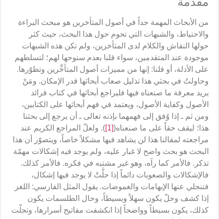
مقدّمة
من الأبحاث المهمة جداً في أصول المتأخرين هو مبحث البراءة
والاحتياط، والشبهات التي تحوم حول هذا البحث، حيث كثر
حولها النقاش والكلام لدى المتأخرين، ولم تكن هذه الشبهات
موجودة عند المتقدمين، سواء قلنا بعدم سنوحها لهم؛ لتسلطهم
على الأدلة، أو قلنا: إنها من مميزات أصول المتأخِّرين وتطوّرها.
وحاولتُ في بحثي هذا تذليل صعاب أبحاثها قدر الإمكان. ومَنْ
يريد معرفة ما صنعناه فيها فليراجع أبحاثها في كتاب فرائد
الأصول وكفاية الأصول، ويعتمد في فهم أبحاثها على الكتابين،
ومن ثم ـ إذا وُفق إلى فهمهما بإذنه تعالى ـ أن يرجع إلى بحثنا
هذا؛ ليقف حقاً على ما صنعناه(
[1]
). ولعلّ المراجع الكريم عند
مراجعته لمقالنا هذا لن يشاهد فيها مشكلاً خاصاً، ويتصوّر أن هذا
البحث هو بحث واضح لا غبار عليه، ولم يوجد فيه إشكالات مهمّة
تذكر. فالأمر كما رآه، وهو غير مشتبه في فكره. فالأمر كذلك.
فالإشكالات والصعوبات دائماً إذا حلَّتْ لا يوجد فيها إشكال،
فتنجلي عنها الإبهامات والغموضات. يقول المثل الفارسي: اللغز
إذا كشف وحلّ يكون سهلاً وبسيطاً، وحال الطلسمات يكون
كذلك، يكون بسيطاً وواضحاً إذا انكشفت مفاتيح أسرارها، وتجلّت