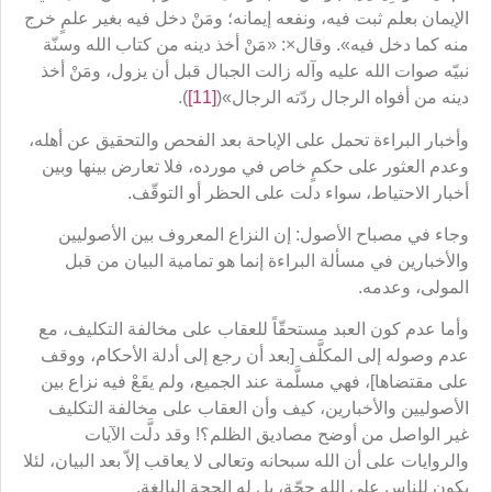
الإيمان بعلم ثبت فيه، ونفعه إيمانه؛ ومَنْ دخل فيه بغير علمٍ خرج
منه كما دخل فيه». وقال×: «مَنْ أخذ دينه من كتاب الله وسنّة
نبيّه صوات الله عليه وآله زالت الجبال قبل أن يزول، ومَنْ أخذ
دينه من أفواه الرجال ردّته الرجال»(
[11]
).
وأخبار البراءة تحمل على الإباحة بعد الفحص والتحقيق عن أهله،
وعدم العثور على حكمٍ خاص في مورده، فلا تعارض بينها وبين
أخبار الاحتياط، سواء دلت على الحظر أو التوقّف.
وجاء في مصباح الأصول: إن النزاع المعروف بين الأصوليين
والأخبارين في مسألة البراءة إنما هو تمامية البيان من قبل
المولى، وعدمه.
وأما عدم كون العبد مستحقّاً للعقاب على مخالفة التكليف، مع
عدم وصوله إلى المكلَّف [بعد أن رجع إلى أدلة الأحكام، ووقف
على مقتضاها]، فهي مسلَّمة عند الجميع، ولم يقَعْ فيه نزاع بين
الأصوليين والأخبارين، كيف وأن العقاب على مخالفة التكليف
غير الواصل من أوضح مصاديق الظلم؟! وقد دلَّت الآيات
والروايات على أن الله سبحانه وتعالى لا يعاقب إلاّ بعد البيان، لئلا
يكون للناس على الله حجّة، بل له الحجة البالغة.