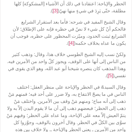
الحظر والإباحة: اعتقادنا في ذلك أن الأشياء [المشكوكة] كلها
مطلقة، حتّى يَرِدَ في شيءٍ منها نهيٌ(
[3]
).
وقال الشيخ المفيد في شرحه: فأما بعد استقرار الشرايع
فالحكم أنّ كل شيء لا نصّ في حظره فإنه على الإطلاق؛ لأن
الشرايع ثبتت الحدود، وميّزت المحظور على حظره، فوجب أن
يكون ما عداه بخلاف حكمه(
[4]
).
ولكنْ نسب إليه الشيخ الطوسي خلاف هذا، وقال: وذهب كثير
من الناس إلى أنها على الوقف، ويجوز كلّ واحد من الأمرين فيه.
وهذا المذهب كان ينصره شيخنا أبو عبد الله، وهو الذي يقوى في
نفسي(
[5]
).
وقال السيد& في الحظر والإباحة على منظر العقل: اختلف
الناس في ما يصحّ الانتفاع به، ولا ضرر على أحد فيه؛ فمنهم مَنْ
ذهب إلى أنه مباح؛ ومنهم مَنْ وقف بين الأمرين. واختلف مَنْ
ذهب إلى الحظر؛ فبعضهم ذهب إلى أن ما لا يقوم البدن إلاّ به ولا
يتمّ العيش إلاّ معه على الإباحة، وما عداه على الحظر؛ وفيهم مَنْ
سوَّى بين الكلّ في الحظر. وقال آخرون بالوقف، وجوَّزوا كل
واحد من الأمرين ـ يعني الحظر والإباحة ـ. ولا خلاف بين هذه