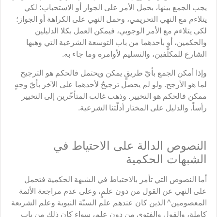
يجب الجمع بينها، بحمل الأمر على الجواز أو الاستحباب؛ لكي
يتلاءم مع النهي التحريمي، وحمل النهي على الكراهة أو الجواز؛
لكي يتلاءم مع الأمر الوجوبي، فيمكن العمل بكلا الدليلين
والحكمين، أو بأحدهما من باب التوسعة الشرعية التي وهبها
الشارع للمكلَّفين، والتسليم لأوامره وما جاء به.
وإذا أمكن الجمع بأيّ طريقٍ يمكن ويحتمل فالحكم هو الترجيح
لما هو الأرجح. ولو لم يحصل ترجيحٌ لأحدهما على الآخر بأيّ وجهٍ
ممكن فالحكم هو التخيير. وذهب غالب المتأخّرين إلى التخيير
رأساً. والدليل على المختار أدلّتنا الشرعية.
النصوص الدالة على الاحتياط في
الشبهات الحكمية
أما النصوص التي تأمر بالاحتياط في الشبهة الحكمية فتحمل
على النهي عن القول من دون علمٍ، وعلى عدم مراجعة الأئمة
المعصومين^ الذين كان عندهم علم السنّة النبوية وعلم الشريعة
كاملة، والقول والفتوى من دون علم، سواء كان ذلك من باب