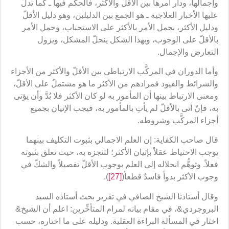
وإجمالها، ودار أمرها بين الأقلّ والأكثر، فالحكم فيها ـ كما تدلّ
عليها الأخبار العلاجية ـ هو الجمع بين الدليلين، وهو دليل الأقلّ
ودليل الأكثر، بحمل الأمر بالأكثر على الاستحباب، وحمل الأمر
بالأقلّ على الوجوب، وبهذا الشكل ينحلّ المشكل، ويزول
التعارض والإجمال.
وأما الدوران في المركَّب الارتباطي بين الأقلّ والأكثر من الأجزاء
والشرائط والقيود فمرادهم من الأكثر ما هو مشتملٌ على الأقلّ،
ومعنى الارتباط بينها أن المأمور به لو كان الأكثر فلا بُدَّ وأن يؤتى
به، فإنْ أتى بالأقلّ لم يأتِ بالمأمور به، فيجب الإتيان بجميع
أجزاء المركَّب وشروطه.
قال صاحب الكفاية: إن العلم الاجمالي بثبوت التكليف بينهما
يوجب الاحتياط عقلاً بإتيان الأكثر؛ لتنجزه به، حيث تعلق بثبوته
فعلاً. وتوهُّم انحلاله إلى العلم بوجوب الأقلّ تفصيلاً والشكّ في
وجوب الأكثر بدواً فاسدٌ قطعاً(
[27]
).
وقال أستاذنا الشيخ الصافي في تقرير بحث أستاذه السيد
البروجردي&، في مقام بيانه لمرام المتأخِّرين: اعلم أن الشيخ&
اختار في المسألة البراءة العقلية. ودليله على ما اختاره، حسب