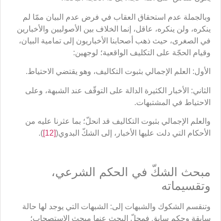
وبالجملة عدم استحقاق العقاب في فرض عدم البيان ممّا لم
ينكره، ولن ينكره، عاقل، إنما الخلاف بين الأصوليين والأخبارين
في الصغرى، حيث ذهب أصحابنا الأخباريون إلى تمامية البيان،
وقيام الحجّة على التكليف الواقعية؛ لوجهين:
الأول: العلم الإجمالي بثبوت التكاليف، وهو يقتضي الاحتياط.
الثاني: الأخبار الكثيرة الدالة على التوقّف عند الشبهة، وعلى
الاحتياط في المشتبهات.
والعلم الإجمالي بثبوت التكاليف قد انحلّ؛ بما عثرنا عليه من
الأحكام التي دلت عليها الأخبار، إلى الشكّ البدوي(
[12]
).
مبحث الشكّ في الحكم الشرعي،
وتقسيماته
وتنقسم الشكوك والشبهات إلى: الشبهات التي يوجد لها حالة
سابقة وحكم سابق فمحلّ البحث عنها مبحث الاستصحاب؛