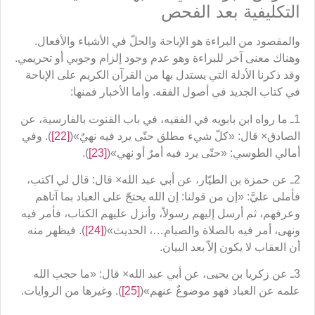
التكليفية بعد الفحص
والمقصود من البراءة هو الإباحة والحلّ في الأشياء والأفعال.
وهناك معنى آخر للبراءة وهو عدم وجود إلزام وجوبي أو تحريمي.
وقد ذكرنا الأدلة التي يستدل بها من القرآن الكريم على الإباحة
في كتاب الجديد في أصول الفقه. وأما الأخبار فمنها:
1ـ ما رواه ابن بابويه في الفقيه، في باب القنوت بالفارسية، عن
الصادق× قال: «كلّ شيء مطلق حتّى يرد فيه نهيٌ»(
[22]
). وفي
أمالي الطوسي: «حتّى يرد فيه أمرٌ أو نهي»(
[23]
).
2ـ عن حمزة بن الطيّار، عن أبي عبد الله× قال: قال لي اكتب،
فأملى عليَّ: «إن من قولنا: إن الله يحتجّ على العباد بما آتاهم
وعرفهم، ثم أرسل إليهم رسولاً، وأنزل عليهم الكتاب، فأمر فيه
ونهى، أمر فيه بالصلاة والصيام…، الحديث»(
[24]
). فيظهر منه
أن العقاب لا يكون إلاّ بعد البيان.
3ـ عن زكريا بن يحيى، عن أبي عبد الله× قال: «ما حجب الله
علمه عن العباد فهو موضوعٌ عنهم»(
[25]
). وغيرها من الروايات.