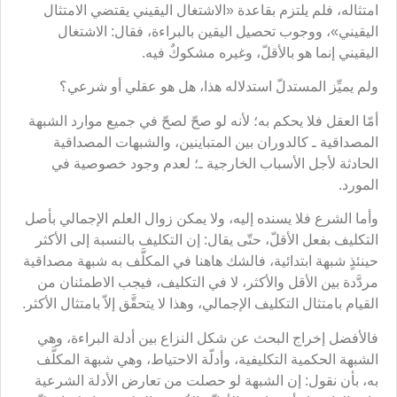
امتثاله، فلم يلتزم بقاعدة «الاشتغال اليقيني يقتضي الامتثال
اليقيني»، ووجوب تحصيل اليقين بالبراءة، فقال: الاشتغال
اليقيني إنما هو بالأقلّ، وغيره مشكوكٌ فيه.
ولم يميِّز المستدلّ استدلاله هذا، هل هو عقلي أو شرعي؟
أمّا العقل فلا يحكم به؛ لأنه لو صحّ لصحّ في جميع موارد الشبهة
المصداقية ـ كالدوران بين المتباينين، والشبهات المصداقية
الحادثة لأجل الأسباب الخارجية ـ؛ لعدم وجود خصوصية في
المورد.
وأما الشرع فلا يسنده إليه، ولا يمكن زوال العلم الإجمالي بأصل
التكليف بفعل الأقلّ، حتّى يقال: إن التكليف بالنسبة إلى الأكثر
حينئذٍ شبهة ابتدائية، فالشك هاهنا في المكلَّف به شبهة مصداقية
مردَّدة بين الأقل والأكثر، لا في التكليف، فيجب الاطمئنان من
القيام بامتثال التكليف الإجمالي، وهذا لا يتحقَّق إلاّ بامتثال الأكثر.
فالأفضل إخراج البحث عن شكل النزاع بين أدلة البراءة، وهي
الشبهة الحكمية التكليفية، وأدلّة الاحتياط، وهي شبهة المكلَّف
به، بأن نقول: إن الشبهة لو حصلت من تعارض الأدلة الشرعية