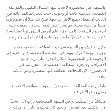
والشبهة غير المحصورة لا يجب فيها الامتثال اليقيني والموافقة
القطعية، تحريمية كانت أو وجوبية؛ حيث يعجز المكلف عادةً في
الغالب أن يفعل جميع الأطراف فيها. فمَنْ نذر مثلاً أن يصوم يوماً
معيناً من سنة معينة، ثم نسي تعين اليوم المنذور، يصعب عليه
أن يصوم السنة بالكامل. ومَنْ علم أن في السوق ثوباً غصباً يشقّ
عليه أن يجتنب عن كلّ ما فيه من ثياب، إذا احتاج إلى واحدٍ منها.
وقيل: لا فرق بين الشبهة من حيث الموافقة القطعية وعدم
وجوبها، وإنما الفرق بينهما في المخالفة القطعية، فإنها تحرم في
الوجوبية غير المحصورة؛ لمكان القدرة على ترك جميع
الأطراف، ولا تحرم المخالفة القطعية في التحريمية غير
المحصورة؛ لأن المخالفة القطعية فيها متعسِّرة وغير ممكنة
عادة.
وإذا حرمت المخالفة القطعية تعيَّن وجوب الموافقة الاحتمالية
بفعل بعض الأطراف.
فالشكّ في المكلَّف به في الشبهة المصداقية يرجع إلى الشكّ
في التكليف بعد الفحص، والذي كان محكوماً بالبراءة، ولكنه لا