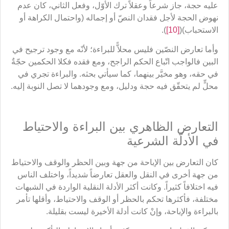
عليه حجة، جاز شرعاً وعقلاً ترك الأوّل، وفعل الثاني، كان عدم
نهوض الحجة لأجل فقدان النصّ أو إجماله (واحتمال الكراهة أو
الاستحباب)(
[10]
).
وأما تعارض النصّين فليس محلاًّ للبراءة؛ لأنّه مع وجود ترجيح في
البين فالواجب اتّباع الحكم الراجح، ومع فقده فكلا الحكمين حجّةٌ
في حقه، وهو مخيَّر بينهما، كما سيأتي بحثه. والبراءة تجري في
محلٍّ لم يتحقّق فيه حجة ودليل، ومع وجودهما لا تصل النوبة إليه.
التعارض الظاهري بين البراءة والاحتياط
في الأدلّة الشرعية
كان التعارض بين الإباحة من جهة وبين الحظر والوقف والاحتياط
من جهة أخرى في النقل والعقل تعارضاً شديداً، واختلف الناس
فيه اختلافاً كثيراً. وكانت أكثر الأدلة النقلية الواردة في الشبهات
مختلفة، فأكثرها تحكم بالحظر أو الوقف والاحتياط، وأقلها تأمر
بالبراءة والإباحة، وإنْ كانت أدلة الأخيرة ليست بقليلة.