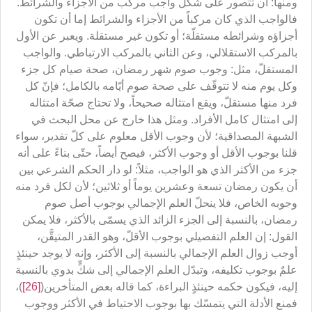
ومنها: أن تتصور على شكل واجب مركّب من الأجزاء والشرائط.
فالواجب الذي كان مركباً من الأجزاء والشرائط إما أن تكون
أجزاؤه وشرائطه مستقلّة؛ أو تكون غير مستقلة. ويعبر عن الأول
بالمركب الاستقلالي، وعن الثاني بالمركب الارتباطي. والواجب
المستقلّ، مثل: وجوب صوم شهر رمضان، صحة صيام كل جزء
وكل يوم منه لا تتوقّف على صحة صوم أيّامه بالكامل؛ فإنّ كل
فرد منها مستقلّ، ويقع امتثاله صحيحاً، ولا تحتاج صحّة امتثاله
إلى امتثال كامل الأفراد. ومثل هذا خارج عن محل البحث في
الشبهة المصداقية؛ لأن وجوب الأقل معلوم على كلّ تقدير، سواء
قلنا بوجوب الأقل أو وجوب الأكثر، فيصح أيضاً، حتّى بناءً على أنه
جزء من الأكثر الذي هو الواجب، مثلاً: لو دار الحكم الشرعي بين
أن يكون رمضان تسعة وعشرين يوماً أو ثلاثين؛ لأن لكل فرد منه
وجوبه الخاص، فلا ينحلّ العلم الإجمالي بوجوب أصل صوم
رمضان، بالنسبة إلى الجزء الزائد الذي يسمّى بالأكثر، فلا يمكن
القول: إن العلم التفصيلي بوجوب الأقلّ، وهو القدر المتيقَّن،
أوجب زوال العلم الإجمالي بالنسبة إلى الأكثر، وإنه لا يوجد حينئذٍ
علمٌ بوجوب تكليفه، وتبدّل العلم الإجمالي إلى شكٍّ بدوي بالنسبة
إليه، فيكون حكمه حينئذٍ البراءة، كما قاله بعض المتأخرين(
[26]
)،
فمنع الأدلة التي يتمسّك بها بوجوب الاحتياط في الأكثر ووجوب