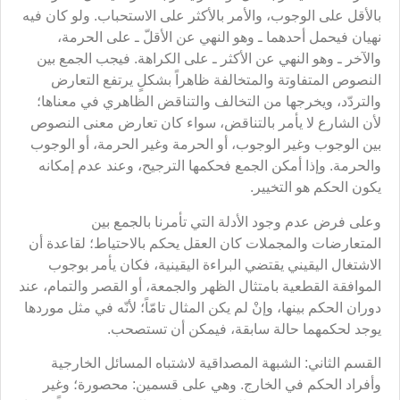
بالأقل على الوجوب، والأمر بالأكثر على الاستحباب. ولو كان فيه
نهيان فيحمل أحدهما ـ وهو النهي عن الأقلّ ـ على الحرمة،
والآخر ـ وهو النهي عن الأكثر ـ على الكراهة. فيجب الجمع بين
النصوص المتفاوتة والمتخالفة ظاهراً بشكلٍ يرتفع التعارض
والتردّد، ويخرجها من التخالف والتناقض الظاهري في معناها؛
لأن الشارع لا يأمر بالتناقض، سواء كان تعارض معنى النصوص
بين الوجوب وغير الوجوب، أو الحرمة وغير الحرمة، أو الوجوب
والحرمة. وإذا أمكن الجمع فحكمها الترجيح، وعند عدم إمكانه
يكون الحكم هو التخيير.
وعلى فرض عدم وجود الأدلة التي تأمرنا بالجمع بين
المتعارضات والمجملات كان العقل يحكم بالاحتياط؛ لقاعدة أن
الاشتغال اليقيني يقتضي البراءة اليقينية، فكان يأمر بوجوب
الموافقة القطعية بامتثال الظهر والجمعة، أو القصر والتمام، عند
دوران الحكم بينها، وإنْ لم يكن المثال تامّاً؛ لأنّه في مثل موردها
يوجد لحكمهما حالة سابقة، فيمكن أن تستصحب.
القسم الثاني: الشبهة المصداقية لاشتباه المسائل الخارجية
وأفراد الحكم في الخارج. وهي على قسمين: محصورة؛ وغير