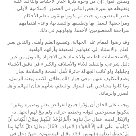
ويمكن القول: إن من وجوه كثرة أخبار الاحتياط والتأكيد عليه
وتغليظه هو سيرة بعض الناس في العصور الإسلامية الأولى،
عصر المعصومين، حيث لم يكونوا يهتمّون بتعلم الأحكام
ومراجعتها؛ للعمل بها وتطبيقها والتقيد بها، وعدم اهتمامهم
بمراجعة المعصومين؛ لأخذها، وتهاونهم في ذلك.
وقد رضوا المقام على الجهالة، وتضييع العلم وأهله، والتدين بغير
العلم، والاستناد إلى عقولهم الضعيفة وآرائهم الواهية
والاستحسانات الظنية، والاعتماد على الاجتهاد والتأويل من غير
دليل شرعي، والتقليد للآباء والأسلاف والكبراء في دقيق الأشياء
وجليلها. ولو كانت الجهالة جائزةً لأهل الصحة والسلامة لجاز
وضع التكليف عنهم، وفي جواز ذلك بطلان الكتب وبعثة الرسل،
وما كانوا محتاجين إلى السؤال والتعلم، شأنهم شأن البهائم وأهل
الضرر والزمانة.
ويجب على الخلق أن يؤدّوا جميع الفرائض بعلمٍ وبصيرة ويقين؛
ليكونوا مستوجبين لثوابه وعظيم جزائه، ولم يبِحْ لهم الجهل به
والإنكار لدينه، فقال جلَّ ثناؤه: ﴿أَلَمْ يُؤْخَذْ عَلَيْهِمْ مِيثَاقُ الْكِتَابِ أَنْ
لاَ يَقُولُوا عَلَى اللهِ إِلاَّ الْحَقَّ﴾ (الأعراف: 169). وقال: ﴿بَلْ كَذَّبُوا بِمَا
لَمْ يُحِيطُوا بِعِلْمِهِ﴾ (يونس: 39). وقال المعصوم×: «مَنْ دخل في