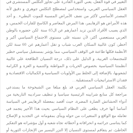
التغيير في قوة الفعل، يعني الثورة القادرة على تجاوز التكلس المستشري في
العقل السياسي العربي، واستخدامي لمصطلح التكلس جوهري و دقيق لأنه
المصدر الأساسي لأكثر من نصف الأمراض المسببة للموت البطيء…و أحد
هذه الأمراض هو الزهايمر، هذا المرض المعاصر و الكاسح للقارات الخمس، و
الذي يصيب الأفراد الذين تزيد أعمارهم عن ال65 سنة لكن حضوره بالوطن
العربي مستعصي أكثر، لأن نسبته على مستوى الاجتماع السياسي أكبر و
أخطر، كون غالبية السكان العرب شباب و تقل أعمارهم عن 60 سنة لكن
الأنظمة فكلها طاعنة في الوقف السياسي، مما يؤشر بمستقبل سياسي خطير
للمجتمعات العربية، و الدليل على ذلك، درجة النسيان الطافحة على غالبية
أنظمتنا السياسية بخصوص الحريات و المواطنة والتنمية و العزة و الكرامة
لشعوبها، بالإضافة إلى الخلط بين الأولويات السياسية و الكماليات الاقتصادية و
فقدان الاستراتيجيات المستقبلية…
بكلمة: العقل السياسي العربي قد بلغ مبلغا من الشيخوخة ما يستدعي
مراجعة كل منابع شرايينه الرئيسية سياسيا و تنظيف سراديبه التاريخية من
أدواء الحشائش الضارة المضرة، حيث أقصد بمعضلة الزهايمر في السياسة
أساسا أنها خرف يطغى على النظام السياسي بحيث هذا الأخير يتجمد في
تعامله مع الواقع و المتغيرات من حوله وينأى بمقوماته عن التجديد و الإصلاح
كما يتناسى جرائمه و انحرافاته و أخطائه تجاه شعبه و أول مؤشراته هو التفكير
الخاطئ، ثم يتفاقم لمستوى النسيان إلا النزر اليسير من الإنجازات الثورية أو