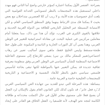
بصراحة: العنصر الأول يمكننا اعتباره كمؤثر خارجي واضح أما الثاني فهو مهدد
داخلي لمستقبل هذه المجتمعات بالنظر لتسونامي الحداثة العولمية التي
بلغت أدق خصوصيات هذه الأمة، و لا ريب أن كلا العنصرين متداخلان مع بعض
بحيث لا يمكننا فك مدى الارتباط بينهما وفق المنطق السياسي العام، و لكن
الاستبانة البسيطة عبر التحليل التاريخي للعلاقة بين الدولة العربية الحديثة و
علاقتها بالقوى الكبرى في الغرب، تؤكد أن هذا من ذاك، مما يجعلنا أمام
معاملين مركزيين في عملية البحث عن معادلة استراتيجية للتغيير في الوطن
العربي، وهذا يعني أن كل الثورات الجارية و النائمة و المكبوتة على طول خط
طنجة-مسقط وليس الخليج فقط، ماهي سوى أساليب تعبير عن رهاب
اجتماعي(تعبير للمفكر مالك بن نبي) يسعى للارتفاع إلى مستوى الفاعلية
الاجتماعية المنظمة للشأن السياسي في الوطن العربي وفق منظومة معرفية
ثقافية جديدة قد يمكن التعبير عنها بالمواطنة لكنها تبقى بحاجة لتأسيس
فلسفي سياسي دقيق بالنظر للأبعاد النفسية و الاجتماعية و التاريخية
للمجتمعات الخليجية خاصة و العربية عامة…
ببساطة: هذه المرحلة التي تبدو للعديد من جهابذة الفن السياسي العربي
كـ"رد فعل عابر"، قد تكون كذلك لكن القانون العام يقول بالإمكان لرد الفعل
أن يصبح فعلا على مستوى مغاير للأول في حال اكتملت محدداته و طاقاته
الكامنة لتتجه نحو الهدف، لأنه فلسفيا رد الفعل الخلاق هو القادر على إيجاد