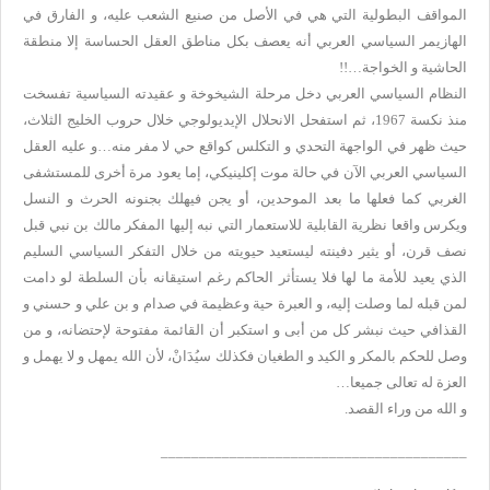
المواقف البطولية التي هي في الأصل من صنيع الشعب عليه، و الفارق في
الهازيمر السياسي العربي أنه يعصف بكل مناطق العقل الحساسة إلا منطقة
الحاشية و الخواجة…
!!
النظام السياسي العربي دخل مرحلة الشيخوخة و عقيدته السياسية تفسخت
منذ نكسة 1967، ثم استفحل الانحلال الإيديولوجي خلال حروب الخليج الثلاث،
حيث ظهر في الواجهة التحدي و التكلس كواقع حي لا مفر منه…و عليه العقل
السياسي العربي الآن في حالة موت إكلينيكي، إما يعود مرة أخرى للمستشفى
الغربي كما فعلها ما بعد الموحدين، أو يجن فيهلك بجنونه الحرث و النسل
ويكرس واقعا نظرية القابلية للاستعمار التي نبه إليها المفكر مالك بن نبي قبل
نصف قرن، أو يثير دفينته ليستعيد حيويته من خلال التفكر السياسي السليم
الذي يعيد للأمة ما لها فلا يستأثر الحاكم رغم استيقانه بأن السلطة لو دامت
لمن قبله لما وصلت إليه، و العبرة حية وعظيمة في صدام و بن علي و حسني و
القذافي حيث نبشر كل من أبى و استكبر أن القائمة مفتوحة لإحتضانه، و من
وصل للحكم بالمكر و الكيد و الطغيان فكذلك سيُدَانْ، لأن الله يمهل و لا يهمل و
العزة له تعالى جميعا…
و الله من وراء القصد.
________________________________________