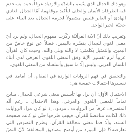
وهو ذاك الجدال الذي يتّسم بالشدّة والازدياد عرفاً بحيث يستخدم
فيه الطرفان الأيمان والحلف لتأكيد موقفهما، أمّا الجدال العادي
الهادئ أو العابر فليس مشمولاً لحرمة الجدال، بعد البناء على
حجيّة الخبر الواحد.
وتقريب ذلك أنّ الآية القرآنيّة ركّزت مفهوم الجدال، ولم يرد أيّ
معنى لغوي للجدال يفسّره باليمين، فضلاً عن نوع خاصّ من
اليمين، والتمثيل بكلمتي: لا والله وبلى والله، وحيث كان القرآن
عربياً لزم تفسير الآية وفق المعنى اللغوي العرفي لدى أبناء
اللسان العربي، وليس إلّا ما سبق وأسلفناه من المعنى اللغوي.
والتحقيق في فهم الروايات الواردة في المقام، أن أمامنا في
تفسيرها احتمالات خمسة هي:
الاحتمال الأوّل: أن يراد بها تأسيس معنى شرعي للجدال، مباين
تماماً للمعنى اللغوي والعرفي، وهذا الاحتمال ـ رغم أنّه
المنصرف عرفاً من الروايات ـ مردود، إذ لو كان مراد الروايات
ذلك لكانت مناقضةً للقرآن، فيجب طرحها حتّى لو كانت صحيحة
السند، وإلّا فما معنى مخالفة القرآن، وطرح النصوص التي
تعارضه؟! فإن المورد من أوضح مصاديق المخالفة؛ لأنّ النصّ