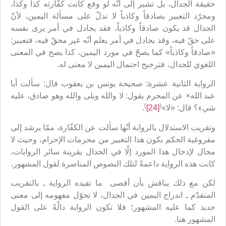
حقيقة الجدال، بل تشير إلى أنّه لو وقع كانت كفّارته كذا وكذا،
ومجرّد التعبير بصادقاً وكاذباً لا تدلّ على مسألة اليمين، لأنّ
الجدال قد يكون صادقاً وكاذباً، فقد يجادل في أمر يرى نفسه
على حقّ فيه، وقد يجادل في أمر يعلم أنّه غير محقّ فيه، فتعبير:
«صادقاً وكاذباً» كما يصحّ في مورد اليمين، كذا يصح في المعنى
اللغوي للجدال، فترجيح احتمال اليمين لا معنى له.
الرواية الثانية عشرة: صحيحة يونس بن يعقوب قال: سألت أبا
عبد الله× عن المحرم يقول: لا والله وبلى والله وهو صادق، عليه
)
(
شيء؟ قال: «لا»
[24]
.
وتقريب الاستدلال بالرواية أنّها سألت عن الكفّارة، ممّا يرشد إلى
مفروغية الحكم بكون هذا التعبير من محرمات الإحرام، وحيث لا
مجال لإدخال هذا المورد إلّا في الجدال بقرينة سائر الروايات،
كانت هذه الرواية داعمةً لتلك النصوص المناصرة لقول المشهور.
لكن مع ذلك يناقش بأن أقصى ما تفيده الرواية ـ بالتقريب
المتقدّم ـ اندراج اليمين في الجدال، لا تحوّل مفهومه إلى معنى
جديد كما عليه المشهور؛ فلا تكون الرواية دالّةً على القول
المشهور هنا.