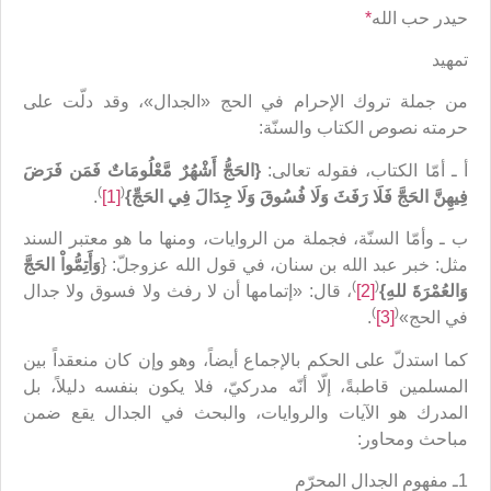
حيدر حب الله
*
تمهيد
من جملة تروك الإحرام في الحج «الجدال»، وقد دلّت على
حرمته نصوص الكتاب والسنّة:
أ ـ أمّا الكتاب، فقوله تعالى:
{الحَجُّ أَشْهُرٌ مَّعْلُومَاتٌ فَمَن فَرَضَ
)
(
فِيهِنَّ الحَجَّ فَلَا رَفَثَ وَلَا فُسُوقَ وَلَا جِدَالَ فِي الحَجِّ}
[1]
.
ب ـ وأمّا السنّة، فجملة من الروايات، ومنها ما هو معتبر السند
مثل: خبر عبد الله بن سنان، في قول الله عزوجلّ: {
وَأَتِمُّواْ الحَجَّ
)
(
وَالعُمْرَةَ للهِ
}
[2]
، قال: «إتمامها أن لا رفث ولا فسوق ولا جدال
)
(
في الحج»
[3]
.
كما استدلّ على الحكم بالإجماع أيضاً، وهو وإن كان منعقداً بين
المسلمين قاطبةً، إلّا أنّه مدركيّ، فلا يكون بنفسه دليلاً، بل
المدرك هو الآيات والروايات، والبحث في الجدال يقع ضمن
مباحث ومحاور:
1ـ مفهوم الجدال المحرّم