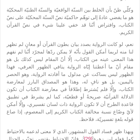
وكلّي ظنّ بأن الخلط بين السنّة الواقعيّة والسنّة الظنيّة المحكيّة
هو ما يفضي عادةً إلى توهّم حاكميّة نصّ السنّة المحكيّة على نصّ
الكتاب، وافتراض أنّنا قد خفي علينا شيء في نصّ القرآن
الكريم.
نعم، لو كانت الرواية بصدد بيان بطون القرآن أو معانٍ لم تظهر
لنا منه لربما أمكن القول بأنّه لا يمكن ردّها لمجرّد أنّنا لم نفهم
هذا المعنى عينه من الكتاب، إلّا أنّ المقام ليس كذلك بل هو
مقام أنّ ما أعطتنا إيّاه الرواية ينافي الظهور العرفي، فهذا
الظهور ليس بساكت عن مدلول ما أفادته الرواية، وهو الحصر
باليمين، بل هو نافٍ له، وهذا هو المصداق البارز لمعارضة
الكتاب، وإلّا فلم يُشترط إطلاقاً في معارضة الكتاب أن تكون
الدلالة القرآنيّة صريحةً أو قطعيّة، كما لم يشرط في تطبيق
قاعدة الطرح أن لا تكون الرواية ذات لسان تفسيري، وإلّا أمكن
لأيّ وضّاع نسبة مخالفة الكتاب الكريم إلى المعصوم، إذا صاغ
قوله بلغةٍ تفسيريّة، فلاحظ.
وبهذا ظهر فساد القول المشهور، الذي لا معنى لدعمه بالاحتياط
)
(
كما فعله ابن زهرة
[29]
، فإنّ الاحتياط يقتضي تجنّب الجدال