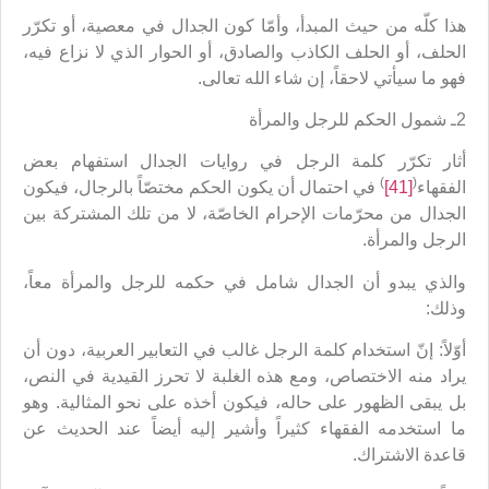
هذا كلّه من حيث المبدأ، وأمّا كون الجدال في معصية، أو تكرّر
الحلف، أو الحلف الكاذب والصادق، أو الحوار الذي لا نزاع فيه،
فهو ما سيأتي لاحقاً، إن شاء الله تعالى.
2ـ شمول الحكم للرجل والمرأة
أثار تكرّر كلمة الرجل في روايات الجدال استفهام بعض
)
(
الفقهاء
[41]
في احتمال أن يكون الحكم مختصّاً بالرجال، فيكون
الجدال من محرّمات الإحرام الخاصّة، لا من تلك المشتركة بين
الرجل والمرأة.
والذي يبدو أن الجدال شامل في حكمه للرجل والمرأة معاً،
وذلك:
أوّلاً: إنّ استخدام كلمة الرجل غالب في التعابير العربية، دون أن
يراد منه الاختصاص، ومع هذه الغلبة لا تحرز القيدية في النص،
بل يبقى الظهور على حاله، فيكون أخذه على نحو المثالية. وهو
ما استخدمه الفقهاء كثيراً وأشير إليه أيضاً عند الحديث عن
قاعدة الاشتراك.