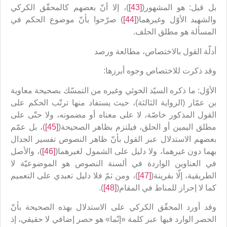
بل قيل: هو المشهور(
[43]
)، إلا أنّ بعضهم كالمحقّق الكركي
والشهيد الأوّل وغيرهما(
[44]
) صرّحوا بأنّ موضوع الحكم في
المسألة هو مطلق الحلف.
أدلّة القول بالاختصاص، مطالعة ورصد
وقد ذكرت للاختصاص وجوه أبرزها:
الأوّل: ما ذكره السيّد الخوئي وغيره من التمسّك بصحيحة معاوية
بن عمّار (الرواية الثالثة)، حيث يستفاد منها ترتّب الحكم على
القول المذكور خاصّة، لا على معناه أو مضمونه، ولا حتّى على
مطلق اليمين أو الحلق، فيلتزم بظاهر الصحيحة(
[45]
)، بل عمّم
بعضهم الاستدلال عبر القول بأنّ ظاهر النصوص تفسير الجدال
بهما دون غيرهما، ولا دليل على الشمول لغيرهما(
[46]
)، والأصل
في العناوين الواردة في ألسنة النصوص هو الموضوعيّة لا
الطريقية، إلّا بقرينة(
[47]
)، ومن ثمّ فلا دليل تعبدي على التعميم
كما لا إحراز للمناط في المقام(
[48]
).
وقد أورد المحقّق الكركي على الاستدلال بهذه الصحيحة بأنّ
الحصر الوارد فيها عبر كلمة «إنّما» هو حصر إضافي لا حقيقي، إذ