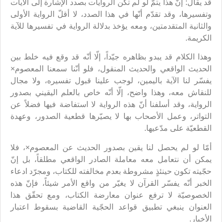
قد يقال: إنّ هذا يتمّ لو لم تكن الروايات بصدد الإشارة إلى الآيات
وتفسيرها، وقد تقدّم أنّها في هذا الصدد، لا أقلّ الرواية الأولى
والثانية المتقدمتين، ومعه يؤخذ بدلالة الرواية في تفسيرها للآية
الكريمة.
وهذا الكلام قد يبدو بظاهره جيّداً، إلّا أنّه قد وقع فيه خلط بين
الحديث الواقعي والحديث المنقول، فلو أنّنا سمعنا المعصوم×
يفسّر لنا الآية باليمين، لوجب علينا قبول تفسيره، ولا مجال
للنقاش معه، وهذا واضح، إلّا أنّه خاص بالعلم اليقيني بصدور
الرواية، وقد أسلفنا أنّ هذه الرواية لا استفاضة فيها فضلاً عن
التواتر، وعمل الأصحاب بها لا يصيّرها قطعية الصدور، وعهدة
القطعيّة على مدّعيها.
أمّا لو لم يحصل لنا يقين بصدور الحديث عن المعصوم×، فلا
يمكن أن نتعامل معه معاملة الصادر الواقعي مطلقاً، بل إنّ
حجّيته تكون حينئذٍ مشروطة بعدم مخالفته للكتاب، ومجرّد ادعاء
الخبر أنّه يفسّر القرآن لا يغيّر من واقع الأمر شيئاً، فإنّ هذه
الخصوصيّة لا ترفع عنوان معارضة الكتاب، ومع تحقّق هذا
العنوان ينبغي تطبيق قواعد الحجّية القاضية بسقوط اعتبار
الأخبار.