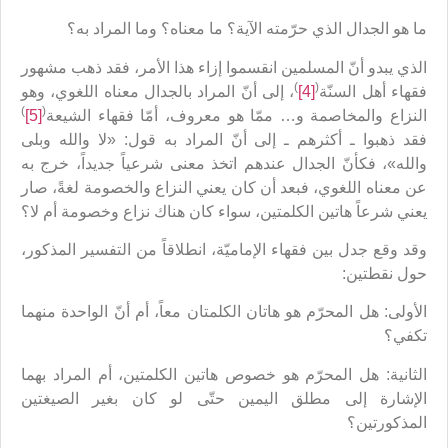
ما هو الجدال الذي حرّمته الآية؟ ما معناه؟ وما المراد به؟
الذي يبدو أنّ المسلمين انقسموا إزاء هذا الأمر، فقد ذهب مشهور
)
(
فقهاء أهل السنّة
[4]
، إلى أنّ المراد بالجدال معناه اللغوي، وهو
)
(
النزاع والمخاصمة و… ممّا هو معروف، أمّا فقهاء الشيعة
[5]
فقد ذهبوا ـ أكثرهم ـ إلى أنّ المراد به قول: «لا والله وبلى
والله»، فكأنّ الجدال عندهم اتخذ معنى شرعياً جديداً، خرج به
عن معناه اللغوي، فبعد أن كان يعني النزاع والخصومة لغةً، صار
يعني شرعاً هاتين الكلمتين، سواء كان هناك نزاع وخصومة أم لا؟
وقد وقع جدل بين فقهاء الإماميّة، انطلاقاً من التفسير المذكور،
حول نقطتين:
الأولى: هل المحرّم هو هاتان الكلمتان معاً، أم أنّ الواحدة منهما
تكفي؟
الثانية: هل المحرّم هو خصوص هاتين الكلمتين، أم المراد بهما
الإشارة إلى مطلق اليمين حتّى لو كان بغير الصيغتين
المذكورتين؟