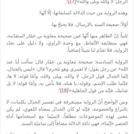
)
(
الرجل: لا والله وبلى والله»
[17]
.
وهذه الرواية من حيث الدلالة كسابقاتها، إلّا أنّها:
أوّلاً: ضعيفة السند بالإرسال، فلا يحتجّ بها.
ثانياً: إنّ الظاهر منها أنّها عين صحيحة معاوية بن عمّار المتقدّمة،
فهي متطابقة الألفاظ، مع وحدة الراوي، ولا دليل على تعدّد
الرواية، فلا تقدّم لنا شيئاً إضافياً.
الرواية السادسة: صحيحة معاوية بن عمّار قال: سألت أبا عبد
الله× عن رجل يقول: لا لعمري وهو مُحرم؟ قال: «ليس بالجدال،
إنّما الجدال قول الرجل، لا والله، وبلى والله، وأمّا قوله: لا ها،
فإنّما طلب الإسم، وقوله: يا هناه، فلا بأس به، وأمّا قوله: لا بل
)
(
شانيك، فإنّه من قول الجاهلية»
[18]
.
ومن الواضح أنّ الرواية مستغرقة في تفسير الجدال بكلمات، لا
بالنزاع والخصومة، فإنّه لو كان الجدال بمعناه اللغوي، لم يكن
معنى لهذه الموضوعات مطلقاً، لاسيّما مع استخدامها أداة
الحصر «إنّما»، فهي تامّة الدلالة مضافاً إلى تماميّة السند.