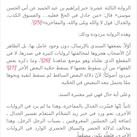
الرواية الثالثة عشرة: خبر إبراهيم بن عبد الحميد عن أبي الحسن
موسى× قال: «من جادل في الحجّ فعليه… والفسوق الكذب،
)
(
والجدال: قول لا والله وبلى والله، والمفاخرة»
[25]
.
وهذه الرواية مردودة وذلك:
أوّلاً: بضعفها السندي بالإرسال، دون وجود عامل بها، بل الظاهر
أنّ الأصحاب هجروها لمخالفتها لروايات كثيرة في صدرها، لا في
)
(
المقطع الذي نقلناه وهو موضع شاهدنا
[26]
، وما ذكره بعض
)
(
الفقهاء من أن سقوط بعضها لا يسقط حجّية البعض الآخر
[27]
مردود أصوليّاً؛ لأنّ دلالة البعض الساقط لم تسقط لتقية ونحوها
ممّا يحتمل معه التبعيض في الحجّية.
وعلى أية حال فهي غير معتبرة السند.
ثانياً: إنّها فسّرت الجدال بالمفاخرة، وهذا ما لم يرد في الروايات
الأخرى، نعم ورد في خبر زيد الشحّام المتقدّم تفسير الجدال ـ
إضافة إلى الجملتين المعروفتين ـ بسباب الرجل الرجل، وهذا
مخالف لدلالة الحصر والسياق الحصري الوارد في الروايات
الأخرى، فلعلّه يكون مضعّفاً.