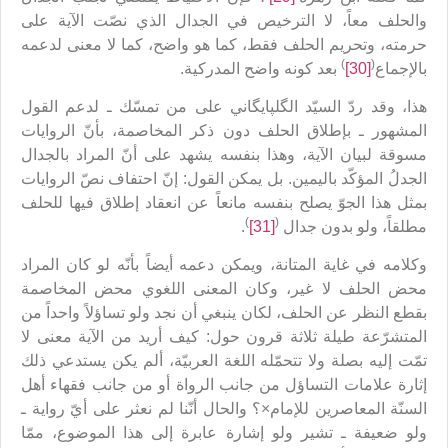
والحلف معاً، لا الترخيص في الجدال الذي نصّت الآية على
حرمته، وتحريم الحلف فقط، كما هو واضح، كما لا معنى لدعمه
)
(
بالإجماع
[30]
بعد كونه واضح المدركية.
هذا، وقد ردّ السيّد الگلپايگاني على من تمسّك ـ لدعم القول
المشهور ـ بإطلاق الحلف دون ذكر المخاصمة، بأنّ الروايات
مسوقة لبيان الآية، وهذا بنفسه يشهد على أنّ المراد بالجدال
الجدلُ المؤكّد باليمين. بل يمكن القول: إنّ احتفاف نصّ الروايات
بمثل هذا الجوّ يصلح بنفسه مانعاً عن انعقاد إطلاق فيها للحلف
)
(
مطلقاً، ولو بدون جدال
[31]
.
وكلامه في غاية المتانة، ويمكن دعمه أيضاً بأنّه لو كان المراد
محض الحلف لا غير، وكان المعنى اللغوي محض المخاصمة
بقطع النظر عن الحلف، لكان ينبغي أن نجد ولو تساؤلاً واحداً من
المتشرّعة طيلة ثلاثة قرون حول: كيف أريد من الآية معنى لا
تمّت إليه بصلة ولا تتحمّله اللغة العربيّة، ألم يكن يستدعي ذلك
إثارة علامات التساؤل من جانب الرواة أو من جانب فقهاء أهل
السنّة المعاصرين للإمام×؟ والحال أنّنا لم نعثر على أيّ رواية ـ
ولو ضعيفة ـ تشير ولو إشارة عابرة إلى هذا الموضوع، ممّا