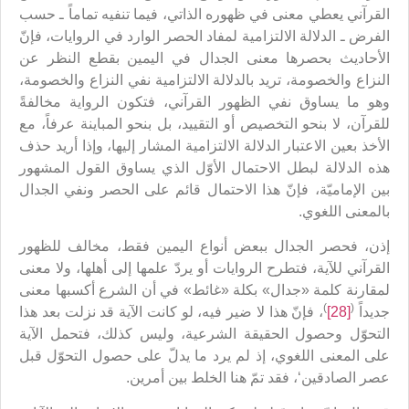
القرآني يعطي معنى في ظهوره الذاتي، فيما تنفيه تماماً ـ حسب
الفرض ـ الدلالة الالتزامية لمفاد الحصر الوارد في الروايات، فإنّ
الأحاديث بحصرها معنى الجدال في اليمين بقطع النظر عن
النزاع والخصومة، تريد بالدلالة الالتزامية نفي النزاع والخصومة،
وهو ما يساوق نفي الظهور القرآني، فتكون الرواية مخالفةً
للقرآن، لا بنحو التخصيص أو التقييد، بل بنحو المباينة عرفاً، مع
الأخذ بعين الاعتبار الدلالة الالتزامية المشار إليها، وإذا أريد حذف
هذه الدلالة لبطل الاحتمال الأوّل الذي يساوق القول المشهور
بين الإماميّة، فإنّ هذا الاحتمال قائم على الحصر ونفي الجدال
بالمعنى اللغوي.
إذن، فحصر الجدال ببعض أنواع اليمين فقط، مخالف للظهور
القرآني للآية، فتطرح الروايات أو يردّ علمها إلى أهلها، ولا معنى
لمقارنة كلمة «جدال» بكلة «غائط» في أن الشرع أكسبها معنى
)
(
جديداً
[28]
، فإنّ هذا لا ضير فيه، لو كانت الآية قد نزلت بعد هذا
التحوّل وحصول الحقيقة الشرعية، وليس كذلك، فتحمل الآية
على المعنى اللغوي، إذ لم يرد ما يدلّ على حصول التحوّل قبل
عصر الصادقين‘، فقد تمّ هنا الخلط بين أمرين.