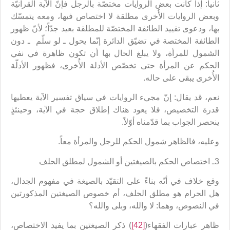
ثانياً: إذا كانت بعض الروايات مختصّة بالرجل فإنّ الآية القرآنيّة
وبعض الروايات الأُخرى مطلقة لا اختصاص فيها، ومعه يتمسّك
بها، ودعوى تقييد الطائفة المختصّة للمطلقة بعيد جدّاً؛ لأنّ ظهور
الطائفة المختصة في تضيّق الدائرة إنّما يحول ـ لو سلّم ـ دون
الشمول للمرأة، ولا يبلغ الحال بها أن تكون ظاهرة في نفي
الحكم عن المرأة حتى تخصّص الأدلة الأُخرى، فظهور الأدلّة
الأُخرى يبقى على حاله.
نعم، قد يقال: إنّ مجيء الروايات في سياق تفسير الآية يعطيها
قدرة التخصيص، فلا يعود هناك إطلاق حجة في الآية، وحينئذٍ
ينحصر الجواب بما قدّمناه أوّلاً.
وعليه، فالظاهر شمول الحكم للرجل والمرأة معاً.
3ـ اختصاص الحكم بالصيغتين أو الشمول لمطلق الحلف
وقع خلاف في أنّه بناءً على التقيّد بالصيغة في مفهوم الجدال،
هل الحرام هو مطلق الحلف، أم خصوص الصيغتين المذكورتين
في النصوص، وهما: لا والله، وبلى والله؟
ظاهر عبارات الفقهاء(
[42]
) ذكر الصيغتين بما يفيد الاختصاص،