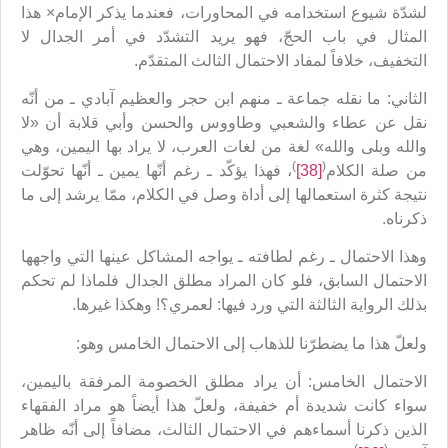
لشدّة شيوع استخدامه في المحاورات، فعندما يذكر الإمام× هذا
المثال في باب الحجّ، فهو يريد التشدّد في أمر الجدال لا
التخفيف، خلافاً لمفاد الاحتمال الثالث المتقدّم.
الثاني: ما نقله جماعة ـ منهم ابن حجر والعظيم آبادي ـ من أنّه
نقل عن عطاء والشعبي وطاووس والحسن وأبي قلابة أن «لا
والله وبلى والله» لغة من لغات العرب، لا يراد بها اليمين، وهي
)
(
من صلة الكلام
[38]
، فهذا يؤكّد ـ رغم أنّها يمين ـ أنّها تحوّلت
نتيجة كثرة استعمالها إلى أداة وصل في الكلام، ممّا يرشد إلى ما
ذكرناه.
وهذا الاحتمال ـ رغم لطافته ـ يواجه المشاكل عينها التي واجهها
الاحتمال السابق، فلو كان المراد مطلق الجدال فلماذا لم تحكم
بذلك الرواية الثالثة التي ورد فيها: لعمري؟! وهكذا غيرها.
ولعلّ هذا ما يضطرّنا للذهاب إلى الاحتمال الخامس وهو:
الاحتمال الخامس: أن يراد مطلق الخصومة المرفقة باليمين،
سواء كانت شديدة أم خفيفة، ولعلّ هذا أيضاً هو مراد الفقهاء
الذين ذكرنا أسماءهم في الاحتمال الثالث، مضافاً إلى أنّه ظاهر