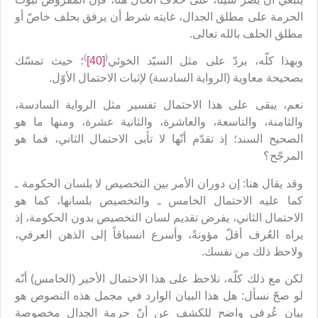
الحرمة على مطلق الجدال، غايته شرط أن يرفق بحلف خاصّ أو
مطلق الحلف بالله تعالى.
)
(
وبهذا كلّه، يردّ على مثل السيّد الخوئي
[40]
؛ حيث تمسّك
بصحيحة معاوية (الرواية السادسة) لإثبات الاحتمال الأوّل.
نعم، يبقى على هذا الاحتمال تفسير مثل الرواية السادسة،
والثامنة، والتاسعة، والعاشرة، والثانية عشرة، ومنها ما هو
الصحيح السند؛ إذ تقدّم أنّها لا تأبى الاحتمال الثاني، فما هو
المرجّح؟
وقد يقال هنا: إن دوران الأمر بين التخصيص لا بلسان الحكومة ـ
كما عليه الاحتمال الخامس ـ والتخصيص بلسانها، كما هو
الاحتمال الثاني، يفرض تقديم لسان التخصيص بدون الحكومة، إذ
يراه العُرف أقلّ مؤونةً، وأسرع انسباقاً إلى الذهن العرفي،
ولاحظ ذلك من نفسك.
لكن مع ذلك كلّه، نلاحظ على هذا الاحتمال الأخير (الخامس) أنّه
لو صحّ نسأل: هل هذا البيان الوارد في مجمل هذه النصوص هو
بيان عُرفي واضح للكشف عن أنّ حرمة الجدال مخصوصة