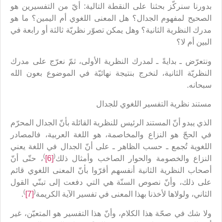
بدورنا سنركّز بحثنا على النقطة التالية: أيّ من التفسيرين هو
الصحيح لمفهوم الجدال؟ هل المعنى اللغوي أم اليمين؟ ما هو
مدرك النظرية الثانية؟ وهل يمكن تصوّر نظريّة ثالثة أو رابعة في
البين أم لا؟
ونتعرّض ـ بدايةً ـ لمدرك النظرية الأولى، ثمّ نعرّج على مدرك
النظريّة الثانية، لنخرج بنتيجة نهائيّة في الموضوع بعون الله
سبحانه.
مستند نظرية التفسير اللغوي للجدال
الذي يبدو أنّ المستند الرئيس للنظرية القائلة بأنّ الجدال المحرّم
في الحجّ هو النزاع والمخاصمة، هو اللغة العربية، فالمصادر
اللغوية تُجمع ـ حسب الظاهر ـ على أنّ الجدال في اللغة يعني
)
(
النزاع والخصومة والحوار الصاخب وأمثال ذلك
[6]
، حتّى أنّ
أصحاب النظرية الثانية أنفسهم أقرّوا بأنّ المعنى اللغوي قائم
على ذلك، وأنّ نصوص السنّة هي التي دفعت إلى تبنّي القول
)
(
الثاني، ولولاها لأخذنا بهذا المعنى في تفسير الآية الكريمة
[7]
.
ولا شك في صحّة هذا الكلام، وأنّ هذا التفسير هو المتعيّن، غير