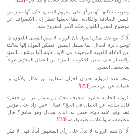
وتقريب دلالتها أنّها تركّز على مفهوم اليمين، حتّى أنّها تميز بين
اليمين الصادقة والكاذبة، ممّا يجعلها تنظر إلى الانصراف عن
موضوع المعنى اللغوي بحكم الأمر المفروغ منه.
إلّا أنّه مع ذلك يمكن القول بأنّ الرواية لا تنفي المعنى اللغوي، بل
توسّع دائرة الجدال، بما يشمل اليمين، فيمكن القول: إنّها ساكتة
عن الدلالة اللغوية الموجودة في الآية، غايته أنّها توسّع ـ بالتعبّد
والاعتبار على سبيل الحكومة ـ المراد من الجدال المحرّم شرعاً
بما يشمل اليمين.
ونحو هذه الرواية خبران آخران لمعاوية بن عمّار ولأبان بن
)
(
عثمان، عن أبي بصير
[22]
.
الرواية الحادية عشرة: صحيحة محمّد بن مسلم عن أبي جعفر×
قال: سألته عن الجدال في الحجّ؟ فقال: «من زاد على مرّتين
فقد وقع عليه دم»، فقيل له: الذي يجادل وهو صادق؟ قال:
)
(
«عليه شاة، والكاذب عليه بقرة»
[23]
.
إلّا أنّ هذه الرواية لا تدلّ على رأي المشهور أبداً، فهي لا تبيّن