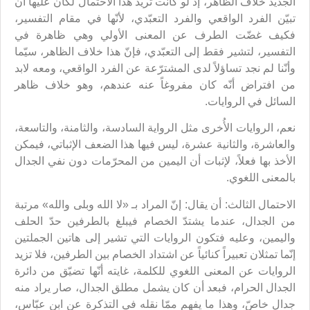
الجديد خلاف الظاهر، إذ لو كانت تريد هذا الاحتمال لكان عليها أن
تبيّن الفرد الواقعي والفرد التعبّدي، لأنّها في مقام التفسير،
فكيف غضّت الطرف عن المعنى الأولي وهي ظاهرة في
التفسير، لتشير فقط إلى التعبّدي، فإنّ هذا خلاف الظاهر، سيّما
وأنّنا لم نجد تساؤلاً لدى المشترّعة عن الفرد الواقعي، ومعه لابد
من افتراض أنّه كان مفروغاً عنه عندهم، وهو خلاف ظاهر
السائل في الروايات.
نعم، الروايات الأُخرى مثل الرواية السادسة، والثامنة، والتاسعة،
والعاشرة، والثانية عشرة، ليس فيها هذا الضعف الإثباتي، فيمكن
الأخذ بها فعلاً، لإثبات أن اليمين من المحرّمات دون نفي الجدال
بالمعنى اللغوي.
الاحتمال الثالث: أن يقال: إنّ المراد بـ «لا الله وبلى والله» مرتبة
من الجدال، عندما يشتدّ الخصام فيبلغ بالطرفين حدّ الحلف
واليمين، وعليه فتكون الروايات التي تشير إلى هاتين الجملتين
إنّما تمثلان تعبيراً كنائياً عن اشتداد الخصام بين الطرفين، فلا تزيد
الروايات عن المعنى اللغوي للكلمة، غايته أنّها تضيّق من دائرة
الجدال الحرام، فبعد أن كان يشمل مطلق الجدال، صار يراد منه
جدال خاصّ، وهذا ما يفهم ممّا نقله في التذكرة عن ابن عبّاس،