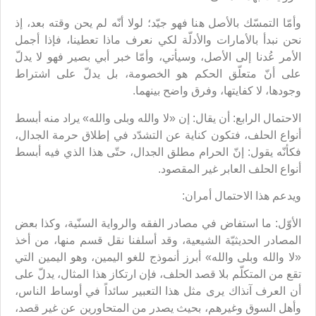
وأمّا التمسّك بالأصل هنا فهو جيّد؛ لولا أنّه لم يحن وقته بعد، إذ
نحن نبدأ بالأمارات والأدلّة لكي نعرف ماذا تعطينا، فإذا أجمل
الأمر عُدنا إلى الأصل، وسيأتي، وأمّا خبر أبي بصير فهو لا يدلّ
على أنّ متعلّق الحكم هو الخصومة، بل يدلّ على اشتراط
وجودها، لا كفايتها، وفرق واضح بينهما.
الاحتمال الرابع: أن يقال: إن «لا والله وبلى والله» يراد منه أبسط
أنواع الحلف، فتكون كناية عن التشدّد في إطلاق حرمة الجدال،
فكأنّه يقول: إنّ الحرام مطلق الجدال، حتّى هذا الذي فيه أبسط
أنواع الحلف العابر غير المقصود.
ويدعم هذا الاحتمال أمران:
الأوّل: ما استفاض في مصادر الفقه والرواية السنّية، وكذا بعض
المصادر الحديثيّة الشيعية، وقد أسلفنا نقل قسم منها، من أخذ
«لا والله وبلى والله» أبرز أنموذج للغو اليمين، وهو اليمين التي
تقع من المتكلّم بلا قصد الحلف، فإن ارتكاز هذا المثال، يدلّ على
أن العرف آنذاك يرى مثل هذا التعبير سائداً في أوساط الناس،
وأهل السوق وغيرهم، بحيث يصدر من المتحاورين عن غير قصد،