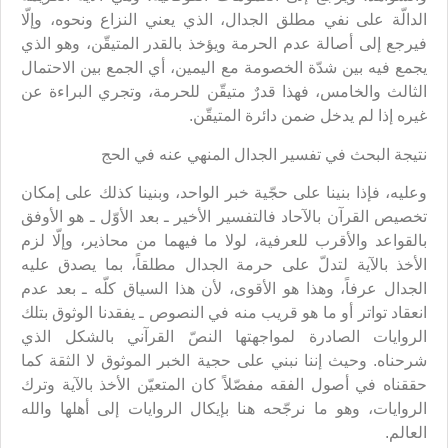
الدالّة على نفي مطلق الجدال، الذي يعني النزاع ونحوه، وإلّا
فيرجع إلى أصالة عدم الحرمة ويؤخذ بالقدر المتيقّن، وهو الذي
يجمع فيه بين شدّة الخصومة مع اليمين، أي الجمع بين الاحتمال
الثالث والخامس، فهذا قدرٌ متيقّن للحرمة، وتجري البراءة عن
غيره إذا لم يدخل ضمن دائرة المتيقّن.
نتيجة البحث في تفسير الجدال المنهي عنه في الحج
وعليه، فإذا بنينا على حجّية خبر الواحد، وبنينا كذلك على إمكان
تخصيص القرآن بالآحاد فالتفسير الأخير ـ بعد الأوّل ـ هو الأوفق
بالقواعد والأقرب للعرفية، لولا ما فيهما من محاذير، وإلّا لزم
الأخذ بالآية لتدلّ على حرمة الجدال مطلقاً، بما يصدق عليه
الجدال عرفاً، وهذا هو الأقوى، لأن هذا السياق كلّه ـ بعد عدم
انعقاد تواتر أو ما هو قريب منه في النصوص ـ يفقدنا الوثوق بتلك
الروايات الصادرة لمواجهتها النصّ القرآني بالشكل الذي
شرحناه. وحيث إننا نبني على حجية الخبر الموثوق لا الثقة كما
حققناه في أصول الفقه مفصّلاً كان المتعيّن الأخذ بالآية وترك
الروايات، وهو ما نرجّحه هنا بإيكال الروايات إلى أهلها والله
العالم.