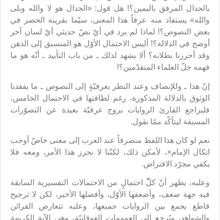
بالجدال المرفق باليمين؟! هل قول: «الجدال هو لا والله وبلى
والله» يستفاد منه عرفاً هذا المعنى، سيّما بقرينة الحصر في
بعض النصوص؟! لماذا لم يرد في أيّ نصّ حديثي أيّ لسان آخر
أوضح في الدلالة؟! أليس الاحتمال الأوّل هو المنسبق إلى الذهن
وقد أحرزنا بطلانه؟ ألا يشهد لذلك ـ من باب التأييد ـ أنّه هو ما
فهمه جلّ العلماء المتقدّمين؟!
إنّ هذا ـ وللإنصاف وعند النظر بعرفيّةٍ إلى النصوص ـ ما يفقدنا
الوثوق بالدلالة المذكورة، رغم لطافتها في الاحتمال الخامس،
فليراجع القارئ الروايات بروح عرفيّة بعيدة عن التصوّرات
المسبقة ليتأكّد ممّا نقول.
نعم لو كان هذا اللفظ منصرفاً عند العرب إلى معنى خاصّ أوجب
اتكال الإمام×، لأمكن ذلك، لكنّنا لا نحرز هذا الأمر، ومعه فلا
يكفي مجرّد الافتراض.
وعليه، يظهر أنّ كلّّ احتمالٍ من الاحتمالات التفسيرية السابقة
فيه جهة ضعف، وأضعفها الأوّل، وأفضلها الأخير، لكن لا ترجيح
قاطع يجمع بين الروايات جميعها، وعليه تتعارض القرائن
والشواهد، ويُرجع إلى العمومات الفوقانيّة، وهي الآية الكريمة