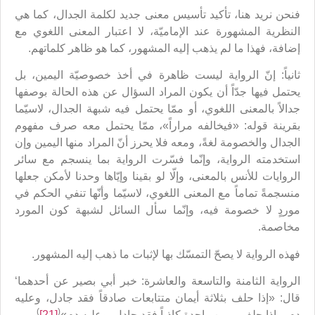
فنحن نريد هنا، تأكيد تأسيس معنى جديد لكلمة الجدال، كما هي
النظرية المشهورة عند الإماميّة، لا اعتبار المعنى اللغوي مع
إضافة، فهذا ما لم يذهب إليه المشهور، كما هو ظاهر كلماتهم.
ثانياً: إنّ الرواية ليست ظاهرة في أخذ خصوصيّة اليمين، بل
يحتمل فيها جدّاً أن يكون المراد السؤال عن هذه الحالة بوصفها
جدالاً بالمعنى اللغوي، أو ممّا يحتمل فيه شبهة الجدال، لاسيّما
بقرينة قوله: «فيخالفه مراراً»، ممّا يحتمل معه صرف مفهوم
الجدال والخصومة لغةً، ومعه فلا يحرز أنّ المراد منها اليمين وإن
استخدمته الرواية، وإنّما فسّرت الرواية بما ينسجم مع سائر
الروايات للأنس بالمعنى، وإلّا لو بقينا وإيّاها وحدنا لأمكن جعلها
منسجمةً تماماً مع المعنى اللغوي، لاسيّما وأنّها تنفي الحكم في
موردٍ لا خصومة فيه، وإنّما سأل السائل لشبهة كون المورد
مخاصمة.
فهذه الرواية لا يصحّ التمسّك بها لإثبات ما ذهب إليه المشهور.
الرواية الثامنة والتاسعة والعاشرة: خبر أبي بصير عن أحدهما‘
قال: «إذا حلف بثلاثة أيمان متتابعات صادقاً فقد جادل، وعليه
)
(
دم، وإذا حلف بيمين واحدة كاذباً فقد جادل، وعليه دم»
[21]
.