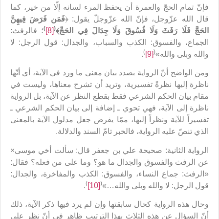
فإنّ تمام الحجّ والعمرة أن يحفظ المرء لسانه إلّا من خير، كما
قال الله عزّوجل، فإنّ الله عزّوجلّ يقول: ﴿
فَمَن فَرَضَ فِيهِنَّ
)
(
الحَجَّ فَلَا رَفَثَ وَلَا فُسُوقَ وَلَا جِدَالَ فِي الحَجِّ﴾
[8]
؛ فالرفث:
الجماع، والفسوق: الكذب والسباب، والجدال: قول الرجل: لا
)
(
والله وبلى والله»
[9]
.
ومن الواضح أنّ الرواية بصدد بيان معنى ما ورد في الآية، أي أنّها
ناظرة إليها نظرةً تفسيرية، وتريد أن تشرح معناها، وليست في
مقام بيان الحكم الشرعي فقط بقطع النظر عن الآية، بل الرواية
ناظرة إلى الآية، فهي تحوي ـ إضافة إلى بيان الحكم الشرعي ـ
تفسيراً للآية ونظراً إليها، ممّا يفرض جعل مدلول الآية بالمعنى
الذي تنصّ عليه الرواية، فالخبر تامّ السند والدلالة.
الرواية الثانية: صحيحة علي بن جعفر قال: سألت أخي موسى×
عن الرفث والفسوق والجدال ما هو؟ وما على من فعله؟ فقال:
«الرفث: جماع النساء، والفسوق: الكذب والمفاخرة، والجدال:
)
(
قول الرجل: لا والله وبلى والله…»
[10]
.
وحال هذه الرواية كحال سابقتها وإن لم يرد فيها ذكر الآية، ذلك
أنّ السؤال عن هذه الثلاث بهذا الترتيب ظاهر في أنّ نظر علي