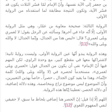
بن جعفر إلى الآية نفسها، وأنّ الإمام لمّا فسّر الثلاث يكون قد
فسّر الآية، وتكون النتيجة مطابقة لما استفدناه من الرواية
الأولى.
الرواية الثالثة: صحيحة معاوية بن عمّار، وهي مثل الرواية
الأولى، إلّا أنّه جاء في آخرها: وسألته عن الرجل يقول: لا لعمري
وبلى لعمري؟ قال: «ليس هذا من الجدال، وإنّما الجدال: لا والله
)
(
وبلى والله»
[11]
.
وهذه الرواية يبدو أنّها عين الرواية الأولى، وليست روايةً ثانية؛
لاشتراكها معها في مقطع كبير، مع وحدة الراوي، لكن المهم
فيها أنّ الإمام× نفى أن يكون من الجدال قول: «لعمري وبلى
لعمري»، مستخدماً لحصره في (لا والله وبلى والله) كلمة
«إنّما»، وهذا ما يفيد كون الجدال ـ حصراً ـ خاصاً بهذين التعبيرين،
وأنّ الموضوع ليس موضوع نزاع ومخاصمة، وهذه دلالة إضافية،
أي دلالة الحصر، تعطينا إيّاها هذه الرواية.
اللهم إلّا إذا قيل: إنّ الحصر هنا إضافي بلحاظ ما سبق، لا حقيقي
)
(
لنفي المفهوم اللغوي
[12]
.