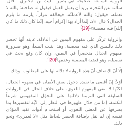
الرواية السابعة: صحيحة أبي بصير ـ ليث بن البختري ـ قال:
سألته عن المُحرم يريد أن يعمل العمل فيقول له صاحبه: والله لا
تعمله، فيقول: والله لأعملنّه، فيخالفه مراراً، يلزمه ما يلزم
الجدال؟ قال: «لا، إنّما أراد بهذا إكرام أخيه، إنّما كان ذلك ما كان
)
(
[لله] فيه معصية»
[19]
.
والرواية تركّز على مفهوم اليمين في الدلالة، غايته أنّها تحصر
ذلك باليمين الذي فيه معصية، وهذا يثبت المبدأ، وهو صيرورة
مفهوم الجدال منحصراً في اليمين، وإن كان وقع بحث في
)
(
تفصيله، وهو قضية المعصية وعدمها
[20]
.
إلّا أنّ الإنصاف أنّ هذه الرواية لا دلالة لها على المطلوب، وذلك:
أوّلاً: إنّ أقصى ما تفيده دخول بعض الأيمان في مفهوم الجدال،
لكنّها لا تنفي المفهوم اللغوي، على خلاف الحال في الروايات
السابقة التي التزمنا دلالتها على التحوّل المفهومي شرعاً
للكلمة، إما من خلال ظهورها في النظر إلى الآية لتفسيرها بما
يصرفها عن المعنى اللغوي، أو استخدام أدوات تفيد المؤدّى
نفسه إن لم نقل بإضافة الحصر بلحاظ مثل «لا لعمري» ونحو
ذلك.