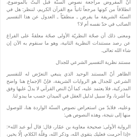
أنّ المفروض مراجعة نصوص السنّة قبل البتّ بالموضوع،
انطلاقاً من كونها مرجعاً ثانياً مع القرآن الكريم، لننظر: هل في
السنّة الشريفة ما يفرض ـ منطقيّاً ـ العدول عن هذا التفسير
الصائب في حدّ نفسه أم لا؟
ومعنى ذلك أن صحّة النظريّة الأولى صحّة معلقةٌ على الفراغ
عن رصد مستندات النظرية الثانية، وهو ما سنقوم به الآن إن
شاء الله تعالى.
مستند نظرية التفسير الشرعي للجدال
الظاهر أنّ المستند الوحيد الذي ينبغي التعرّض له للتفسير
الشرعي للجدال هو الروايات الشريفة، فإنّ الإجماع هنا واضح
المدركية، فلا يعتمد عليه، كما أنّ النص القرآني لا يدلّ عليها وفق
ما أشرنا، ولا سبيل لدليل العقل في الميدان حسب ما يبدو لنا.
وعليه، فلابدّ من استعراض نصوص السنّة الواردة هنا، للوصول
منها إلى نتيجة، وهذه النصوص هي:
الرواية الأولى: صحيحة معاوية بن عمّار، قال: قال أبو عبد الله×:
«إذا أحرمت فعليك بتقوى الله، وذكر الله، وقلّة الكلام، إلّا بخير،