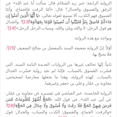
الرواية الرابعة: خبر زيد الشحّام قال: سألت أبا عبد الله× عن
الرفق والفسوق والجدال؟ قال: «أمّا الرفث فالجماع، وأمّا
الفسوق فهو الكذب، ألا تسمع لقوله تعالى: ﴿
يَا أَيُّهَا الَّذِينَ آمَنُوا إِن
)
(
جَاءكُمْ فَاسِقٌ بِنَبَأٍ فَتَبَيَّنُوا أَن تُصِيبُوا قَوْمًا بِجَهَالَةٍ﴾
[13]
، والجدال
)
(
هو قول الرجل: لا والله وبلى والله، وسباب الرجل الرجل»
[14]
.
ونواجه مع هذه الرواية:
)
(
أوّلاً: إنّ الرواية ضعيفة السند بالمفضل بن صالح الضعيف
[15]
،
فلا يحتجّ بها.
ثانياً: إنّها تخالف غيرها من الروايات العديدة التامة السند، التي
فسّرت الفسوق بالسباب، فإنّنا لم نجد رواية فسّرت الجدال
بالسباب، كهذه الرواية، وهذا ما يجعلها معارضةً لصحيحتي:
معاوية بن عمّار وعلي بن جعفر وغيرهما.
الرواية الخامسة: خبر العياشي في تفسيره عن معاوية بن عمّار،
عن أبي عبد الله×، في قول الله: ﴿
الحَجُّ أَشْهُرٌ مَّعْلُومَاتٌ فَمَن
)
(
فَرَضَ فِيهِنَّ الحَجَّ فَلَا رَفَثَ وَلَا فُسُوقَ وَلَا جِدَالَ فِي الحَجِّ﴾
[16]
:
«والرفث: الجماع، والفسوق: الكذب والسباب، والجدال: قول