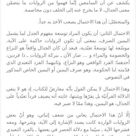
يكشف عن أن السامعين إنّما فهموا من الروايات ما يتضمّن
معنى الجدال، لا ما يخرج عنه إلى الحلف دون مخاصمة.
والمتحصّل: أن هذا الاحتمال يصعب الأخذ به جداً.
الاحتمال الثاني: أن يكون المراد توسعة مفهوم الجدل لما يشمل
اليمين الصرف، بمعنى أن تكون الروايات حاكمة على الآية،
موسّعة لها توسعةً تعبّدية، فبعد أن كان الجدال واقعاً هو النزاع
والخصومة والمراء و … صار الآن ـ ببركة الروايات ـ ذا فردين،
أحدهما: الفرد الواقعي وهو النزاع، وثانيهما: الفرد التعبدي الذي
قدّمته لنا الحكومة، وهو صرف اليمين أو اليمين الخاص المذكور
في النصوص.
وهذا الاحتمال لا يمكن القول بأنّه معارضٌ للكتاب، إذ هو لا ينفي
الدلالة القرآنيّة بل يقرّها ويثبتها، غايته أنه يضيف فرداً تعبّدياً على
الجدال، هو اليمين، وهذا ممّا لا ضير فيه.
إلّا أنّ هذا الاحتمال يعاني من ضعف إثباتي، وهو أنّ بعض
الروايات الواردة كانت بصدد الإشارة إلى الآية، وشرحها، ومعه
فشرحها الآية ـ سيّما مع دلالة الحصر في بعضها ـ بالفرد التعبدي