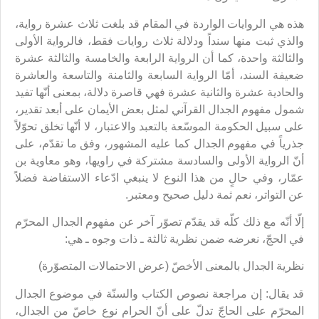
هذه هي الروايات الواردة في المقام قد بلغت ثلاث عشرة رواية،
والذي ثبت منها سنداً ودلالة ثلاث روايات فقط، فالرواية الأولى
والثالثة واحدة، كما أن الرواية الرابعة والخامسة والثالثة عشرة
ضعيفة السند، أمّا الرواية السابعة والثامنة والتاسعة والعاشرة
والحادية عشرة والثانية عشرة فهي قاصرة دلالة، بمعنى أنّها تفيد
شمول مفهوم الجدال القرآني لمثل بعض الأيمان على أبعد تقدير،
على سبيل الحكومة الموسّعة بالتعبد والاعتبار، لا أنّها تخلق تحوّلاً
جذرياً في مفهوم الجدال كما عليه المشهور، وفق ما تقدّم، على
أنّ الرواية الأولى والسادسة مشتركة في راويها، وهو معاوية بن
عمّار، وفي حالٍ من هذا النوع لا ينبغي ادّعاء الاستفاضة فضلاً
عن التواتر، نعم ثمة دليل صحيح ومعتبر.
إلّا أنّه مع ذلك كلّه قد يقدّم تصوّر آخر عن مفهوم الجدال المحرّم
في الحجّ، نعرضه ضمن نظرية ثالثة ـ ذات وجوه ـ هي:
نظرية الجدال بالمعنى الأخصّ (عرض الاحتمالات المتصوّرة)
قد يقال: إن مراجعة نصوص الكتاب والسنّة في موضوع الجدال
المحرّم على الحاجّ تدلّ على أنّ الحرام نوع خاصّ من الجدال،