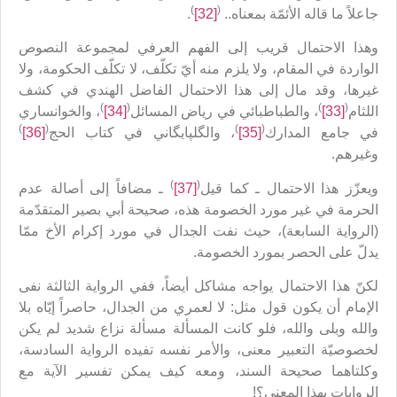
)
(
جاعلاً ما قاله الأئمّة بمعناه..
[32]
.
وهذا الاحتمال قريب إلى الفهم العرفي لمجموعة النصوص
الواردة في المقام، ولا يلزم منه أيّ تكلّف، لا تكلّف الحكومة، ولا
غيرها، وقد مال إلى هذا الاحتمال الفاضل الهندي في كشف
)
(
)
(
اللثام
[33]
، والطباطبائي في رياض المسائل
[34]
، والخوانساري
)
(
)
(
في جامع المدارك
[35]
، والگلپايگاني في كتاب الحج
[36]
وغيرهم.
)
(
ويعزّز هذا الاحتمال ـ كما قيل
[37]
ـ مضافاً إلى أصالة عدم
الحرمة في غير مورد الخصومة هذه، صحيحة أبي بصير المتقدّمة
(الرواية السابعة)، حيث نفت الجدال في مورد إكرام الأخ ممّا
يدلّ على الحصر بمورد الخصومة.
لكنّ هذا الاحتمال يواجه مشاكل أيضاً، ففي الرواية الثالثة نفى
الإمام أن يكون قول مثل: لا لعمري من الجدال، حاصراً إيّاه بلا
والله وبلى والله، فلو كانت المسألة مسألة نزاع شديد لم يكن
لخصوصيّة التعبير معنى، والأمر نفسه تفيده الرواية السادسة،
وكلتاهما صحيحة السند، ومعه كيف يمكن تفسير الآية مع
الروايات بهذا المعنى؟!