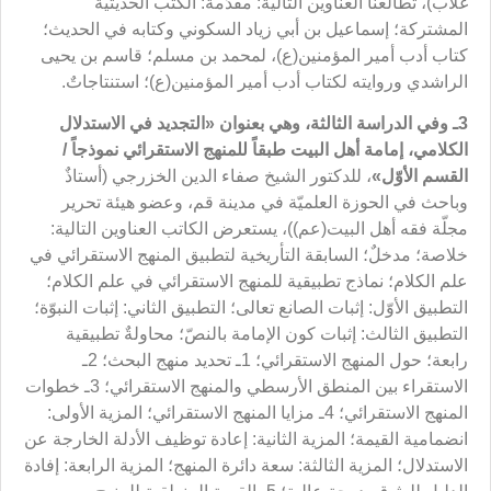
غلاّب)، تطالعنا العناوين التالية: مقدّمة: الكتب الحديثية
المشتركة؛ إسماعيل بن أبي زياد السكوني وكتابه في الحديث؛
كتاب أدب أمير المؤمنين(ع)، لمحمد بن مسلم؛ قاسم بن يحيى
الراشدي وروايته لكتاب أدب أمير المؤمنين(ع)؛ استنتاجاتٌ.
3ـ وفي الدراسة الثالثة
، وهي بعنوان
«التجديد في الاستدلال
الكلامي
، إمامة أهل البيت طبقاً للمنهج الاستقرائي نموذجاً /
القسم الأوّل»
، للدكتور الشيخ صفاء الدين الخزرجي (أستاذٌ
وباحث في الحوزة العلميّة في مدينة قم، وعضو هيئة تحرير
مجلّة فقه أهل البيت(عم))، يستعرض الكاتب العناوين التالية:
خلاصة؛ مدخلٌ؛ السابقة التأريخية لتطبيق المنهج الاستقرائي في
علم الكلام؛ نماذج تطبيقية للمنهج الاستقرائي في علم الكلام؛
التطبيق الأوّل: إثبات الصانع تعالى؛ التطبيق الثاني: إثبات النبوّة؛
التطبيق الثالث: إثبات كون الإمامة بالنصّ؛ محاولةٌ تطبيقية
رابعة؛ حول المنهج الاستقرائي؛ 1ـ تحديد منهج البحث؛ 2ـ
الاستقراء بين المنطق الأرسطي والمنهج الاستقرائي؛ 3ـ خطوات
المنهج الاستقرائي؛ 4ـ مزايا المنهج الاستقرائي؛ المزية الأولى:
انضمامية القيمة؛ المزية الثانية: إعادة توظيف الأدلة الخارجة عن
الاستدلال؛ المزية الثالثة: سعة دائرة المنهج؛ المزية الرابعة: إفادة