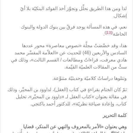
لذا ومن هذا الطريق نحلِّل ونجوِّز أخذ الفوائد البنكيّة بلا أيّ
إشكال.
نعم، في هذه المسألة يوجد فرقٌ بين بنوك الدولة والبنوك
)
[13]
(
الخاصّة
.
هذا، وقد خصَّصَتْ مجلَّة «نصوص معاصرة» محور عددها
السادس والأربعين (46) للحديث عن «العلاّمة المفسِّر محمد
هادي معرفت، قراءاتٌ ومطالعات / القسم الثالث»، وذلك في
ستٍّ من المقالات العلميّة القيِّمة.
وتتلوها دراساتٌ كلاميّة وحديثيّة متنوِّعة.
ثمّ كان الختام بقراءةٍ في كتاب (العقل)، لداوود بن المحبِّر، وذلك
في مقالة بعنوان «كتاب العقل لـ «داوود بن المحبِّر»، تحليل
كتاب، وإعادة صياغة نظريّة»، للدكتور أحمد باكتجي.
كلمة التحرير
وهي بعنوان «
الأمر بالمعروف والنهي عن المنكر
، قضايا