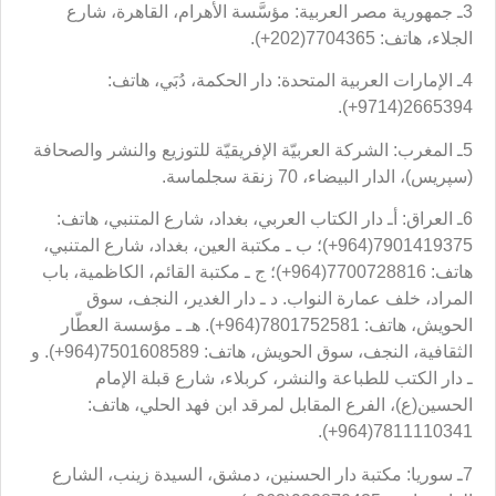
3ـ جمهورية مصر العربية: مؤسَّسة الأهرام، القاهرة، شارع
الجلاء، هاتف: 7704365(202+).
4ـ الإمارات العربية المتحدة: دار الحكمة، دُبَي، هاتف:
2665394(9714+).
5ـ المغرب: الشركة العربيّة الإفريقيّة للتوزيع والنشر والصحافة
(سپريس)، الدار البيضاء، 70 زنقة سجلماسة.
6ـ العراق: أـ دار الكتاب العربي، بغداد، شارع المتنبي، هاتف:
7901419375(964+)؛ ب ـ مكتبة العين، بغداد، شارع المتنبي،
هاتف: 7700728816(964+)؛ ج ـ مكتبة القائم، الكاظمية، باب
المراد، خلف عمارة النواب. د ـ دار الغدير، النجف، سوق
الحويش، هاتف: 7801752581(964+). هـ ـ مؤسسة العطّار
الثقافية، النجف، سوق الحويش، هاتف: 7501608589(964+). و
ـ دار الكتب للطباعة والنشر، كربلاء، شارع قبلة الإمام
الحسين(ع)، الفرع المقابل لمرقد ابن فهد الحلي، هاتف:
7811110341(964+).
7ـ سوريا: مكتبة دار الحسنين، دمشق، السيدة زينب، الشارع