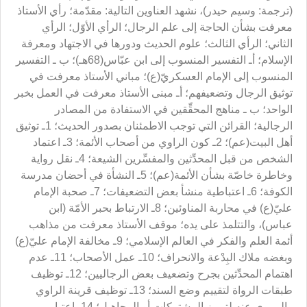
(
ترجمة: وسيم حيدر)، نشهد العناوين التالية: مقدّمة؛ رأي الأستاذ
معرفت بشأن الحاجة إلى علم الرجال؛ الرأي الأوّل؛ الرأي
الثاني؛ الرأي الثالث؛ علوم الحديث ودورها في الاجتهاد ومعرفة
الإسلام؛ أـ التفسير المنسوب إلى ابن عبّاس(68هـ)؛ ب ـ التفسير
المنسوب إلى الإمام العسكريّ(ع)؛ مباني الأستاذ معرفت في
توثيق الرجال وتضعيفهم؛ أـ مبنى الأستاذ معرفت في العمل بخبر
الواحد؛ ب ـ مناهج المحقِّقين في الاستفادة من المصادر
الرجالية؛ القرائن التي توجب الاطمئنان بصدور الحديث؛ 1ـ توثيق
أهل البيت(عم)؛ 2ـ كون الراوي من أصحاب الأئمة؛ 3ـ اعتماد
الشخص من قبل المحدِّثين والمفسِّرين الشيعة؛ 4ـ نقل رواية
وخاطرة خاصّة بشأن الأئمة(عم)؛ 5ـ النشأة في أحضان مدرسة
الكوفة؛ 6ـ اعتباطية منشأ بعض التضعيفات؛ 7ـ صحبة الإمام
عليّ(ع) في محاربة المناوئين؛ 8ـ الارتباط بحبر الأمّة (ابن
عباس)، والتتلمذ على يده؛ موقف الأستاذ معرفت من مذاهب
أئمة العلم والفكر في العالم الإسلامي؛ 9ـ مخالفة الإمام عليّ(ع)
وبغضه ملاك البِدْعة والانحراف؛ 10ـ عمل الأصحاب؛ 11ـ عدم
اهتمام المحدِّثين بجرح وتضعيف بعض الرجاليين؛ 12ـ توظيف
طبقات الرواة لتقييم وضع السند؛ 13ـ توظيف قرينة الراوي
والمروي عنه لتمييز المشتركات أو المجاهيل؛ 14ـ اعتبار