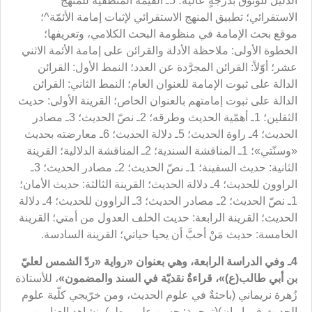
الدليل للوثوق بدرجةٍ عالية؛ 5ـ القيمة المنطقية للمنهج
الاستقرائي؛ تطبيق المنهج الاستقرائي لإثبات إمامة الأئمّة^؛
موقع بحث الإمامة في منظومة البحث الكلامي، وتعريفها؛
الخطوة الأولى: ملاحظة الأدلة والقرائن على إمامة الأئمة الاثني
عشر؛ أوّلاً: القرائن المجرَّدة عن العدد؛ النمط الأول: القرائن
الدالة على ثبوت الإمامة للعنوان العام؛ النمط الثاني: القرائن
الدالة على ثبوت إمامتهم بالعنوان الخاص؛ القرينة الأولى: حديث
الثقلين؛ 1ـ أهمّية الحديث وطرقه؛ 2ـ نصّ الحديث؛ 3ـ مصادر
الحديث؛ 4ـ راوة الحديث؛ 5ـ دلالة الحديث؛ 6ـ معارضته بحديث
«وسنّتي»؛ 1ـ المناقشة السندية؛ 2ـ المناقشة الدلالية؛ القرينة
الثانية: حديث السفينة؛ 1ـ نصّ الحديث؛ 2ـ مصادر الحديث؛ 3ـ
الراوون للحديث؛ 4ـ دلالة الحديث؛ القرينة الثالثة: حديث الأمان؛
1ـ نصّ الحديث؛ 2ـ مصادر الحديث؛ 3ـ الراوون للحديث؛ 4ـ دلالة
الحديث؛ القرينة الرابعة: حديث الخلف العدول من أمتي؛ القرينة
الخامسة: حديث مَنْ أحبَّ أن يحيا حياتي؛ القرينة السادسة.
4ـ وفي الدراسة الرابعة
، وهي بعنوان
«رواية «ردّ الشمس لعليّ
بن أبي طالب(ع)»
، قراءةٌ نقديّة في السند والمضمون»
، للأستاذة
زُهرة نريماني (باحثةٌ في علوم الحديث، ومن خرّيجي كلّية علوم
الحديث في إيران)(
ترجمة: حسن علي مطر)، نشاهد العناوين