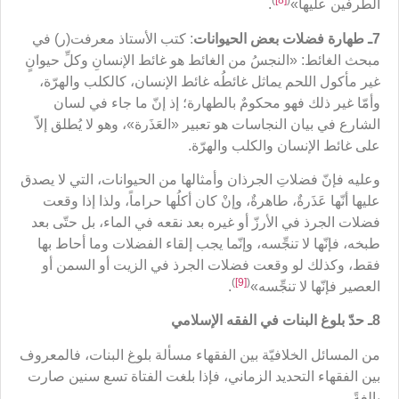
)
[8]
(
الطرفين عليها»
.
7ـ طهارة فضلات بعض الحيوانات
: كتب الأستاذ معرفت(ر) في
مبحث الغائط: «النجسُ من الغائط هو غائط الإنسانِ وكلِّ حيوانٍ
غير مأكول اللحم يماثل غائطُه غائط الإنسان، كالكلب والهرّة،
وأمّا غير ذلك فهو محكومٌ بالطهارة؛ إذ إنّ ما جاء في لسان
الشارع في بيان النجاسات هو تعبير «العَذَرة»، وهو لا يُطلق إلاّ
على غائط الإنسان والكلب والهرّة.
وعليه فإنّ فضلاتِ الجرذان وأمثالها من الحيوانات، التي لا يصدق
عليها أنّها عَذَرةٌ، طاهرةٌ، وإنْ كان أكلُها حراماً، ولذا إذا وقعت
فضلات الجرذ في الأرزّ أو غيره بعد نقعه في الماء، بل حتّى بعد
طبخه، فإنّها لا تنجِّسه، وإنّما يجب إلقاء الفضلات وما أحاط بها
فقط، وكذلك لو وقعت فضلات الجرذ في الزيت أو السمن أو
)
[9]
(
العصير فإنّها لا تنجِّسه»
.
8ـ حدّ بلوغ البنات في الفقه الإسلامي
من المسائل الخلافيّة بين الفقهاء مسألة بلوغ البنات، فالمعروف
بين الفقهاء التحديد الزماني، فإذا بلغت الفتاة تسع سنين صارت
بالغةً.