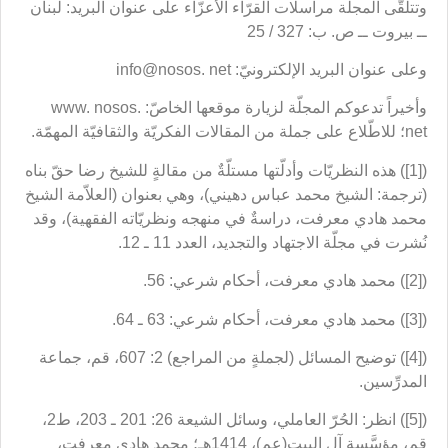
وتتلقّى المجلّة مراسلات القرّاء الأعزّاء على عنوان البريد: لبنان
ــ بيروت ــ ص. ب: 327 / 25
وعلى عنوان البريد الإلكترونيّ: info@nosos. net
وأخيراً تدعوكم المجلّة لزيارة موقعها الخاصّ: www. nosos.
net؛ للاطّلاع على جملة من المقالات الفكريّة والثقافيّة المهمّة.
([1]) هذه النظريّات وأدلّتها مستلّةٌ من مقالةٍ للشيخ رضا حقّ بناه
(ترجمة: الشيخ محمد عباس دهيني)، وهي بعنوان (العلاّمة الشيخ
محمد هادي معرفت، دراسةٌ في منهجه ونظريّاته الفقهية)، وقد
نُشرت في مجلّة الاجتهاد والتجديد، العدد 11 ـ 12.
([2]) محمد هادي معرفت، أحكام شرعي: 56.
([3]) محمد هادي معرفت، أحكام شرعي: 63 ـ 64.
([4]) توضيح المسائل (لجملةٍ من المراجع) 2: 607، قم، جماعة
المدرِّسين.
([5]) انظر: الحُرّ العاملي، وسائل الشيعة 26: 201 ـ 203، ط2،
قم، مؤسَّسة آل البيت(عم)، 1414هـ؛ محمد هادي معرفت،