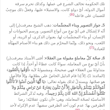
تلك الحكومة تخالف الشرع في عملها. وكذلك تحرم سرقة
أموال الدولة، أيّ دولةٍ كانت، والاستيلاء عليها، وفعلُ ذلك موجِبٌ
)
[6]
(
للضمان على فاعله
.
5ـ جواز التصوير وبناء المجسَّمات
: ذهب الشيخ معرفت(ر) إلى
أنّه لا إشكال في أيّ نوعٍ من أنواع التصوير، ورسم الحيوانات أو
الإنسان، أو بناء المجسَّمات لها، بعنوان الذكرى، أو الزينة، أو
اللعب، ونحو ذلك، وإنّما المحرَّم من ذلك هو بناء الأصنام المهيّأة
)
[7]
(
للعبادة
.
6ـ صحّة كلّ معاملةٍ مقبولة من العقلاء
: أفتى الأستاذ معرفت(ر)
بأنّ أيّ نوعٍ من المعاملة، سواءً كانت عطاءً أو أخذاً، إذا كانت
متداولةً بين العقلاء فهي صحيحةٌ، ومشمولةٌ لآية ﴿
أَوْفُوا بِالْعُقُودِ
﴾
(المائدة: 1)، إلاّ إذا قام الدليل الخاصّ على بطلانها، وإلاّ فالأصل
هو صحّتها. ويستدلّ لذلك بقوله تعالى: ﴿
يَا أَيُّهَا الَّذِينَ آمَنُوا لاَ تَأْكُلُوا
أَمْوَالَكُمْ بَيْنَكُمْ بِالْبَاطِلِ إِلاَّ أَنْ تَكُونَ تِجَارَةً عَنْ تَرَاضٍ مِنْكُمْ وَلاَ
تَقْتُلُوا أَنفُسَكُمْ إِنَّ اللهَ كَانَ بِكُمْ رَحِيماً
﴾، وفيه تُذكَر الشرائط
الأساسيّة لصحّة المعاملة، وهي: «أن تكون عقلائيّة؛ رضا
الطرفين بها؛ عدم كون أحد الطرفين سفيهاً؛ عدم الإكراه لأحد