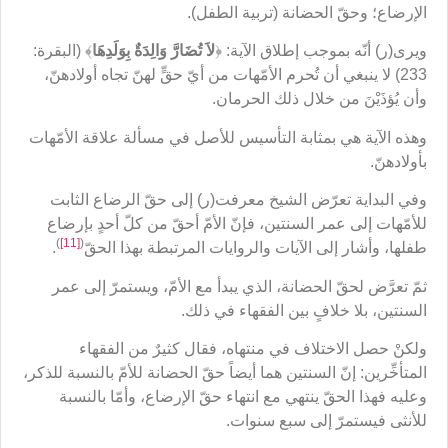
الإرضاع؛ وحقّ الحضانة (تربية الطفل).
ويرى(ر) أنّه بموجب إطلاق الآية: ﴿
لاَ تُضَارَّ وَالِدَةٌ بِوَلَدِهَا
﴾ (البقرة:
233) لا ينبغي أن تُحرم الأمّهات من أيّ حقٍّ لهنّ تجاه أولادهنّ،
وأن يُؤذَيْنَ من خلال ذلك الحرمان.
وهذه الآية هي بمثابة التأسيس للأصل في مسألة علاقة الأمّهات
بأولادهنّ.
وفي البداية تعرّض الشيخ معرفت(ر) إلى حقّ الرضاع الثابت
للأمّهات إلى عمر السنتين، فإنّ الأمّ أحقّ من كلّ أحدٍ بإرضاع
)
[11]
(
طفلها، وأشار إلى الآيات والروايات المرتبطة بهذا الحقّ
.
ثمّ تعرَّض لحقّ الحضانة، الذي يبدأ مع الأمّ، ويستمرّ إلى عمر
السنتين، بلا خلافٍ بين الفقهاء في ذلك.
ولكنْ حصل الاختلاف في منتهاه، فقال كثيرٌ من الفقهاء
المتأخِّرين: إنّ السنتين هما أيضاً حقّ الحضانة للأمّ بالنسبة للذكر،
وعليه فهذا الحقّ ينتهي مع انتهاء حقّ الإرضاع، وأمّا بالنسبة
للأنثى فيستمرّ إلى سبع سنوات.