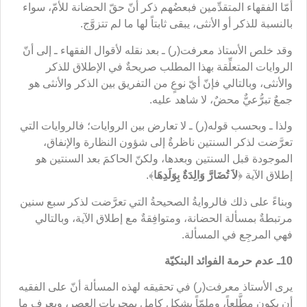
أمّا الفقهاء المتقدِّمين فبعضُهم ذكر أنّ حقّ الحضانة للأمّ، سواء
بالنسبة للذكر أو الأنثى، يبقى ثابتاً لها ما لم تتزوَّج.
وقد خلص الأستاذ معرفت(ر) ـ بعد نقله لأقوال الفقهاء ـ إلى أنّ
الروايات المتعلِّقة بهذا المطلب صريحةٌ في الإطلاق للذكر
والأنثى، وبالتالي فإنّ أيّ نوعٍ من التفريق بين الذكر والأنثى هو
جمعٌ تبرُّعيٌّ محضٌ، لا شاهد عليه.
ولذا ـ وبحسب قوله(ر) ـ لا تعارض بين الروايات؛ فالروايات التي
تعرَّضت لذكر السنتين ناظرةٌ إلى شؤون النظارة والإنفاق،
الموجودة قبل السنتين وبعدها، ولكنّ الحاكمَ بعد السنتين هو
إطلاق الآية ﴿
لاَ تُضَارَّ وَالِدَةٌ بِوَلَدِهَا
﴾.
وبناءً على ذلك فالروايةُ الصحيحةُ التي تعرَّضت لذكر سبع سنين
مرتبطةٌ بمسألة الحضانة، ومتوافِقةٌ مع إطلاق الآية، وبالتالي
فهي المرجِع في المسألة.
10ـ عدم حرمة الفوائد البنكيّة
يرى الأستاذ معرفت(ر) في تحقيقه لهذه المسألة أنّ على الفقيه
أن يكون مطَّلعاً، وملمّاً بشكلٍ كاملٍ بمجريات العصر، ويعرف ما