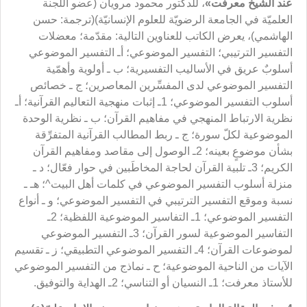
عند الشيخ معرفت»
، للدكتور محمود مرويان (عضو اللجنة
العلميّة في الجامعة الرضويّة للعلوم الإنسانيّة)(
ترجمة: حسن
الهاشمي)، يعرض الكاتب للعناوين التالية: مقدّمة؛ معضلات
التفسير الترتيبي؛ التفسير الموضوعي؛ أـ التفسير الموضوعي
أسلوبٌ عريق في الأساليب التفسيرية؛ ب ـ أولوية وأهمّية
التفسير الموضوعي لدى المفسِّرين المعاصرين؛ ج ـ خصائص
أسلوب التفسير الموضوعي؛ 1ـ إثبات منهجية التعاليم القرآنية؛ أـ
نظرية الارتباط المنهجي في مفاهيم القرآن؛ ب ـ نظرية الوحدة
الموضوعية لكلّ سورة؛ ج ـ ربط المطالب القرآنية المتفرِّقة
بشأن موضوعٍ بعينه؛ 2ـ الوصول إلى مقاصد ومفاهيم القرآن
الكريم؛ 3ـ تلبية القرآن لحاجة المخاطَبين في حوار فعّال؛ د ـ
منزلة أسلوب التفسير الموضوعي في كلمات أهل البيت^؛ هـ ـ
نسبة وموقع التفسير الترتيبي في التفسير الموضوعي؛ و ـ أنواع
التفسير الموضوعي؛ 1ـ التفاسير الموضوعية اللفظية؛ 2ـ
التفاسير الموضوعية لسور القرآن؛ 3ـ التفسير الموضوعي
لموضوعات القرآن؛ 4ـ التفسير الموضوعي التطبيقي؛ ز ـ تقسيم
الآيات من الناحية الموضوعية؛ ح ـ نماذج من التفسير الموضوعي
للأستاذ معرفت؛ 1ـ النسيان أو التناسي؛ 2ـ الهداية والتوفيق.