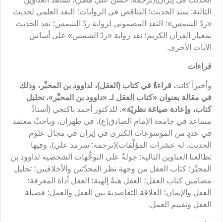
التالية: سند الحديث؛ التناقض في الروايات؛ النقد العلمي لحديث
«ردّ الشمس»؛ النقد المضموني لرواية ردّ الشمس؛ نقد الحديث
بمعيار القرآن الكريم؛ نقد رواية «ردّ الشمس» على أساس
الآيات الأخرى.
قراءات
وأخيراً كانت
قراءةٌ في كتاب (العقل)، لداوود بن المحبِّر، وذلك
في مقالة بعنوان
«كتاب العقل لـ «داوود بن المحبِّر»
، تحليل
كتاب، وإعادة صياغة نظريّة
»
، للدكتور أحمد باكتجي (أستاذٌ
مساعد في جامعة الإمام الصادق(ع)، في طهران، وباحثٌ معتمد
في عددٍ من الموسوعات الكبرى في إيران في مجال علوم
الحديث. له عشرات المؤلَّفات)(
ترجمة: سرمد علي)، وفيها
تطالعنا العناوين التالية: جولةٌ على التوجُّهات الشخصية لداوود بن
المحبِّر؛ كتاب العقل من وجهة نظر المحدِّثين والأخلاقيين؛ تحليل
مضامين كتاب العقل؛ العقل هبةٌ إلهية؛ العقل أداة المعرفة؛
العقل والإيمان؛ العلاقة التعاضدية بين العقل والعمل؛ فضيلة
العقل وتقييم العمل.