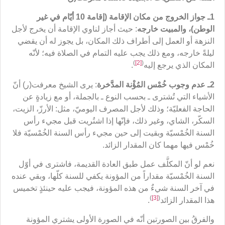
1ـ جواز الخروج من مكان الإقامة (إقامة 10 أيّام في غير
الوطن)، والمبيت خارجه
: حيث أجاز لناوي الإقامة أن يخرج لأجل
النزهة أو العمل إلى أطراف ذلك المكان، بل يجوز له أن يقضي
ليلةً خارجه، ومع ذلك يجب عليه التمام في الصلاة فيه؛ لأنّه
)
[2]
(
المكان الذي يرجع إليه
.
2ـ عدم وجوب خُمْس المُؤْنة المدَّخرة
: يرى الشيخ معرفت(ر) أنّ
الأشياء التي تُشترى ـ بحسب النوع ـ بالجملة، أو مع زيادةٍ عن
الحاجة الفعليّة؛ وذلك لأجل المصرف اليوميّ، مثل: الأرزّ، الزيت،
السكّر، الشاي، وغير ذلك، فإنّها إذا اشتُريت قبل مجيء رأس
السنة الخُمْسيّة وبقيت إلى حين مجيء رأس السنة الخُمْسيّة فلا
خُمْس فيها مهما كان المقدار الزائد.
نعم لو أنّ المكلَّف عمل طبق العادة القديمة، فاشترى في أوّل
السنة الخُمْسيّة مقداراً من المؤونة يكفي للسنة كلّها، وبقي عنده
في آخر السنة شيءٌ من هذه المؤونة، فيجب عليه حينئذٍ تخميس
)
[3]
(
هذا المقدار الزائد
.
والفرقُ بين الصورتين أنّه في الصورة الأولى يشتري المؤونة