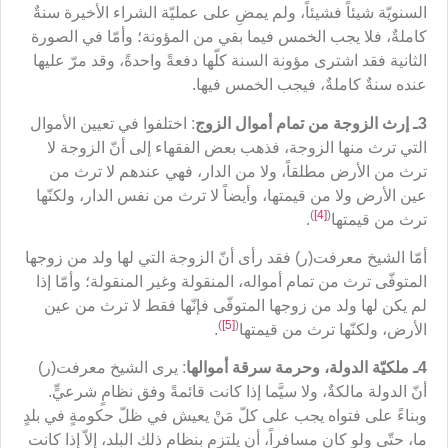
السنويّة شيئاً فشيئاً، ولم يمضِ على عمليّة الشراء الأخيرة سنةٌ
كاملةٌ، فلا يجب الخمس فيما بقي من المؤونة؛ وأمّا في الصورة
الثانية فقد اشترى مؤونة السنة كلّها دفعةً واحدةً، وقد مرّ عليها
عنده سنةٌ كاملةٌ، فيجب الخمس فيها.
3ـ إرث الزوجة من تمام أموال الزوج
: اختلفوا في تعيين الأموال
التي ترث منها الزوجة، فذهب بعض الفقهاء إلى أنّ الزوجة لا
ترث من الأرض مطلقاً، ولا من الدار، فهي عندهم لا ترث من
عين الأرض ولا من قيمتها، وأيضاً لا ترث من نفس الدار، ولكنّها
)
[4]
(
ترث من قيمتها
.
أمّا الشيخ معرفت(ر) فقد رأى أنّ الزوجة التي لها ولد من زوجها
المتوفّى ترث من تمام أمواله، المنقولة وغير المنقولة؛ وأمّا إذا
لم يكن لها ولد من زوجها المتوفّى فإنّها فقط لا ترث من عين
)
[5]
(
الأرض، ولكنّها ترث من قيمتها
.
4ـ ملكيّة الدولة، وحرمة سرقة أموالها
: يرى الشيخ معرفت(ر)
أنّ الدولة مالكةٌ، ولا سيَّما إذا كانت قائمةً وفق نظامٍ شرعيٍّ.
وبناءً على فتواه يجب على كلّ مَنْ يعيش في ظلّ حكومةٍ في بلدٍ
ما، حتّى ولو كان مسافراً، أن يلتزم بنظام ذلك البلد، إلاّ إذا كانت