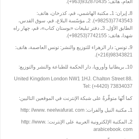
العام، هاتف: 932870435(963+).
8ـ إيران: 1ـ مكتبة الهاشمي، قم، كذرخان، هاتف:
7743543(98253+). 2ـ مؤسّسة البلاغ، قم، سوق القدس،
الطابق الأوّل. 3ـ دفتر تبليغات «بوستان كتاب»، قم، چهار راه
شهدا، هاتف: 7742155(98253+).
9ـ تونس: دار الزهراء للتوزيع والنشر: تونس العاصمة، هاتف:
98343821(216+).
10ـ بريطانيا وأوروپا، دار الحكمة للطباعة والنشر والتوزيع:
United Kingdom London NW1 1HJ. Chalton Street 88.
Tel: (+4420) 73834037
كما أنّها متوفِّرةٌ على شبكة الإنترنت في الموقعين التاليين:
1ـ مكتبة النيل والفرات: http: //www. neelwafurat. com
2ـ المكتبة الإلكترونية العربية على الإنترنت: http: //www.
arabicebook. com