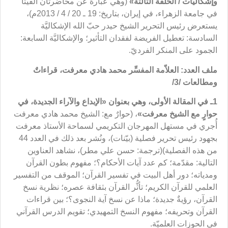
وإشكاليَّات
/ الحلقة الثالثة»
(وهي عبارةٌ عن محاضرتان أُلقيتا
في جامعة الزهراء، في إيران، بتاريخ: 19 ـ 20 / 4 / 2013م)،
يستعرض رئيس التحرير الشيخ حيدر حبّ الله الإشكاليَّة
السادسة: تعطيل الفريضة لفقدان التأثير؛ والإشكاليَّة السابعة:
الجمود على المنكر الفرديّ.
ملف العدد: العلاّمة المفسِّر محمد هادي معرفت، قراءاتٌ
ومطالعات /3/
1ـ في المقالة الأولى، وهي بعنوان
«
الإبداع والآراء الجديدة
، في
حوارٍ مع الشيخ معرفت
»
، (حوارٌ مع: الشيخ محمد هادي معرفت
أُجري في مستهل المهرجان التكريمي لسماحة الأستاذ معرفت
بجهود رئيس تحرير فصلية (بيّنات)، ونُشر بعد ذلك في العدد 44
من هذه الفصلية)(
ترجمة: حسن علي مطر)، نشاهد العناوين
التالية: مقدّمة؛ كم عدد آيات الأحكام؟؛ مفهوم بطون القرآن
ومدياته؛ دور أهل البيت في تفسير القرآن؛ الموقف من التفسير
العلمي للقرآن الكريم؛ تأثُّر القرآن بثقافة عصره؛ نظرية نسخ
القرآن، رؤيةٌ جديدة؛ ماذا عن نسخ آية النجوى؟؛ بين قراءات
القرآن وتحريفه؛ مفهوم النسخ التمهيدي؛ تقويم الدرس القرآني
في الحوزات العلميّة.