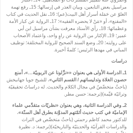
مراسيل بعض التابعين، وبيان العذر في إرسالها؛ 15ـ رفع تهمة
الغلوّ عن حَمَلة أسرار أهل البيت(عم)؛ 16ـ نقل الحديث في كتاب
«المقنع»، أو «مَنْ لا يحضره الفقيه»؛ 17ـ الرواية عن كبار الأمة
وعظمائها؛ 18ـ رأي الأستاذ معرفت بشأن مراسيل ابن أبي
عمير؛ 19ـ الإكثار من الرواية عن راوٍ واحد، واعتماد الأصحاب
على روايته؛ 20ـ وضع السند الصحيح للرواية المختلقة؛ توظيف
المباني في مهدها الرئيس؛ كلمةٌ أخيرة.
دراسات
1ـ الدراسة الأولى هي بعنوان «
«نزِّلونا عن الربوبيّة…»
، أمنع
حصون الغلاة وتدليساتهم / القسم الثاني»
، للشيخ جويا جهانبخش
(باحثٌ متخصِّصٌ في مجال الكلام والحديث. له دراساتٌ تحقيقيّة
وتراثيّة قيِّمة)(
ترجمة: حسن مطر.
2ـ وفي الدراسة الثانية
، وهي بعنوان
«نظريّات متقدِّمي علماء
الإماميّة
في كتب حديث أئمّتهم المدوَّنة بطرق أهل السنّة»
،
للدكتور محمد كاظم رحمتي (باحثٌ متخصِّص في التراث
والدراسات القرآنيّة والحديثيّة والتاريخيّة)(
ترجمة: د. نظيرة