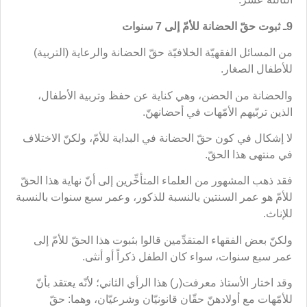
9ـ ثبوت حقّ الحضانة للأمّ إلى 7 سنوات
من المسائل الفقهيّة الخلافيّة حقّ الحضانة والرعاية (التربية)
للأطفال الصغار.
والحضانة من الحضن، وهي كناية عن حفظ وتربية الأطفال،
الذين تربّيهم الأمّهات في أحضانهنّ.
لا إشكال في كون حقّ الحضانة في البداية للأمّ، ولكنّ الاختلاف
في منتهى هذا الحقّ.
فقد ذهب المشهور من العلماء المتأخِّرين إلى أنّ نهاية هذا الحقّ
للأمّ هو عمر السنتين بالنسبة للذكور، وعمر سبع سنوات بالنسبة
للإناث.
ولكنّ بعض الفقهاء المتقدِّمين قالوا بثبوت هذا الحقّ للأمّ إلى
عمر سبع سنوات، سواء كان الطفل ذكراً أو أنثى.
وقد اختار الأستاذ معرفت(ر) هذا الرأي الثاني؛ لأنّه يعتقد بأنّ
للأمّهات مع أولادهنّ حقّان قانونيّان وشرعيّان، وهما: حقّ