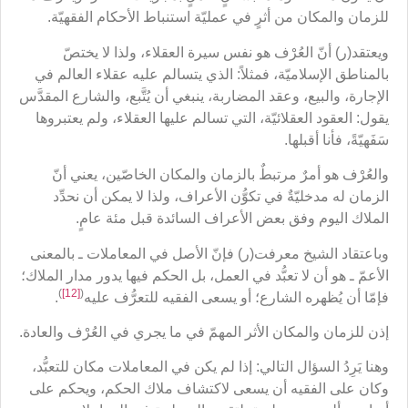
للزمان والمكان من أثرٍ في عمليّة استنباط الأحكام الفقهيّة.
ويعتقد(ر) أنّ العُرْف هو نفس سيرة العقلاء، ولذا لا يختصّ
بالمناطق الإسلاميّة، فمثلاً: الذي يتسالم عليه عقلاء العالم في
الإجارة، والبيع، وعقد المضاربة، ينبغي أن يُتَّبع، والشارع المقدَّس
يقول: العقود العقلائيّة، التي تسالم عليها العقلاء، ولم يعتبروها
سَفَهيّةً، فأنا أقبلها.
والعُرْف هو أمرٌ مرتبطٌ بالزمان والمكان الخاصّين، يعني أنّ
الزمان له مدخليّةٌ في تكوُّن الأعراف، ولذا لا يمكن أن نحدِّد
الملاك اليوم وفق بعض الأعراف السائدة قبل مئة عامٍ.
وباعتقاد الشيخ معرفت(ر) فإنّ الأصل في المعاملات ـ بالمعنى
الأعمّ ـ هو أن لا تعبُّد في العمل، بل الحكم فيها يدور مدار الملاك؛
)
[12]
(
فإمّا أن يُظهره الشارع؛ أو يسعى الفقيه للتعرُّف عليه
.
إذن للزمان والمكان الأثر المهمّ في ما يجري في العُرْف والعادة.
وهنا يَرِدُ السؤال التالي: إذا لم يكن في المعاملات مكان للتعبُّد،
وكان على الفقيه أن يسعى لاكتشاف ملاك الحكم، ويحكم على