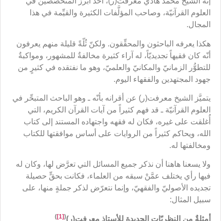
إنّه الشيخ محمد هادي معرفت(ر)، أحد أبرز المتخصِّصين في
العلوم القرآنيّة، وصاحب المؤلَّفات الكثيرة والقيِّمة في هذا
المجال.
هكذا يعرفه الباحثون والمحقِّقون. ولكنّ ثُلّةً قليلة منهم يعرفون
أنّه كان فقيهاً تجديديّاً، له آراء كثيرة مخالفةٌ للمشهور، ومواكبةٌ
للتطوُّر الزمانيّ والمكانيّ والعلميّ، وهو ما نفتقده في كثيرٍ من
جهود المجتهدين والفقهاء اليوم.
يتميَّز الشيخ معرفت(ر) عن أقرانه بأنّه ـ وهو الباحث المتبحِّر في
العلوم القرآنيّة ـ قد فهم كثيراً من آيات القرآن الكريم، التي
أُغلقت على غيره، فكان له فقهه واجتهاده المستند إلى كتاب
الله، ويحاكم كثيراً من الروايات على أساس موافقتها للكتاب
ومخالفتها له.
ولا يسعنا هاهنا أن نذكر جميع المسائل التي تعرَّض لها، وكان له
فيها رأي يختلف عمَّنْ سبقه من العلماء، فكانت بحقٍّ حصيلة
تجديده الأصوليّ والفقهيّ، وإنما نتعرّض لذكر جملةٍ منها، على
سبيل المثال:
)
[1]
(
أمثلةٌ من النظريّات الجديدة للأستاذ معرفت(ر)