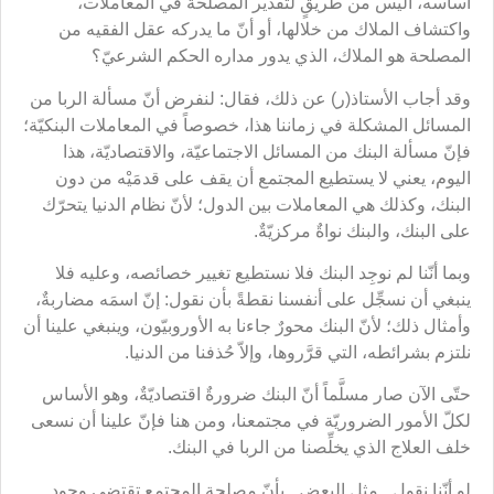
أساسه، أليس من طريقٍ لتقدير المصلحة في المعاملات،
واكتشاف الملاك من خلالها، أو أنّ ما يدركه عقل الفقيه من
المصلحة هو الملاك، الذي يدور مداره الحكم الشرعيّ؟
وقد أجاب الأستاذ(ر) عن ذلك، فقال: لنفرض أنّ مسألة الربا من
المسائل المشكلة في زماننا هذا، خصوصاً في المعاملات البنكيّة؛
فإنّ مسألة البنك من المسائل الاجتماعيّة، والاقتصاديّة، هذا
اليوم، يعني لا يستطيع المجتمع أن يقف على قدمَيْه من دون
البنك، وكذلك هي المعاملات بين الدول؛ لأنّ نظام الدنيا يتحرّك
على البنك، والبنك نواةٌ مركزيّةٌ.
وبما أنّنا لم نوجِد البنك فلا نستطيع تغيير خصائصه، وعليه فلا
ينبغي أن نسجِّل على أنفسنا نقطةً بأن نقول: إنّ اسمَه مضاربةٌ،
وأمثال ذلك؛ لأنّ البنك محورٌ جاءنا به الأوروبيّون، وينبغي علينا أن
نلتزم بشرائطه، التي قرَّروها، وإلاّ حُذفنا من الدنيا.
حتّى الآن صار مسلَّماً أنّ البنك ضرورةٌ اقتصاديّةٌ، وهو الأساس
لكلّ الأمور الضروريّة في مجتمعنا، ومن هنا فإنّ علينا أن نسعى
خلف العلاج الذي يخلِّصنا من الربا في البنك.
لو أنّنا نقول ـ مثل البعض ـ بأنّ مصلحة المجتمع تقتضي وجود