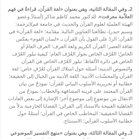
2ـ وفي المقالة الثانية
، وهي بعنوان
«لغة القرآن
، قراءةٌ في فهم
العلاّمة معرفت»
، للدكتور محمد كاظم شاكر (أستاذٌ وعضو
الهيئة العلميّة لعلوم القرآن والحديث في جامعة قم)(
ترجمة:
وسيم حيدر)، تطالعنا العناوين التالية: مقدّمة؛ «لغة القرآن» في
القرآن؛ الردّ على القول بأن القرآن بـ «لسان القوم» يعكس
ثقافة العصر؛ القرآن الكريم ولغة العرف؛ العرف العامّ أو
الخاصّ؛ العُرْف الخاص بجوار العُرْف العام؛ كيفية تبلور العُرْف
الخاص في دائرة الألفاظ؛ تبلور العُرْف الخاص في القرآن
والنصوص الدينية؛ أسئلة حول امتلاك القرآن لعُرْفٍ خاص؛ لغة
القرآن والمحسِّنات الأدبية؛ اللغة الأدبية من الخيال إلى الحقيقة؛
خطابية أو تحريرية الأسلوب البياني للقرآن؛ نموذجٌ من بيان
القرآن المعتمد على قرينة المشافهة والخطاب؛ نموذجٌ من
الانتقال من موضوعٍ إلى موضوع آخر؛ الإشارة إلى بعض العادات
الجاهلية القبيحة بالاستناد إلى القرائن؛ القضايا الخارجية بدلاً من
القضايا الحقيقية؛ المخاطَب الخاص في القرآن؛ أسئلةٌ حول
خطابية الأسلوب القرآني؛ الاستنتاج.
3ـ وفي المقالة الثالثة
، وهي بعنوان
«منهج التفسير الموضوعي