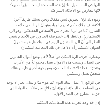
الربا في البنك لقيل لنا: إنّ هذه المصلحة ليست مبرِّراً مقبولاً؛
لأنّها تتعارض مع الأحكام الشرعيّة,
ومع ذلك فإنّ الطريقَ ليس مقفَلاً، ونحن نسلك طريقاً آخر؛
لاكتشاف ملاك حكم تحريم الربا، وهو أنّ الربا الذي حرَّمه
الشارع إنّما هو الربا الجاري بين الأشخاص الحقيقيّين، وهو الربا
الاستثماريّ، وبالنظر إلى خصوصيّة العناوين في الأحكام ينبغي
النظر إلى أنّ الربا المتداوَل اليوم في البنك هل هو مشمولٌ
لعنوان الاستثمار أم لا؟ هل في تلك المعاملة استثمارٌ؟
وبعبارة أخرى: الربا البنكيّ هو أصلاً لأجل وضع أموال الحائرين
في العمل، وبسبب هذه الأموال يعمل مجموعةٌ من الأفراد،
وتتحرّك عجلة الاقتصاد العالميّ، ومن جهة أخرى فليس هناك
شخصٌ يعمل ويستثمر.
في الواقع إنّ عمل البنك اليوم إنّما هو «منّا وإلينا»، يعني لا يوجد
في المعاملات البنكيّة الربويّة أيّ ملاكٍ من ملاكات الربا، الذي
حرّمه الشارع في الصدر الأوّل.
إذن فلا وجه لحرمة هذه المعاملات البنكيّة.