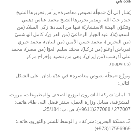
هذه هي
يُشار إلى أنّ «مجلّة نصوص معاصرة» يرأس تحريرها الشيخ
حيدر حبّ الله، ومدير تحريرها الشيخ محمد عباس دهيني.
وتتكوَّن الهيئة الاستشاريّة فيها من السادة: زكي الميلاد (من
السعوديّة)، عبد الجبار الرفاعيّ (من العراق)، كامل الهاشميّ
(من البحرين)، محمد حسن الأمين (من لبنان)، محمد خيري
قيرباش أوغلو (من تركيا)، محمّد سليم العوّا (من مصر)، محمد
علي آذرشب (من إيران). وهي من تنضيد وإخراج مركز
(papyrus).
وتوزَّع «مجلّة نصوص معاصرة» في عدّة بلدان، على الشكل
التالي:
1ـ لبنان: شركة الناشرون لتوزيع الصحف والمطبوعات، بيروت،
المشرّفية، مقابل وزارة العمل، سنتر فضل الله، ط4، هاتف:
277007 / 277088(9611+)، ص. ب: 25/184.
2ـ مملكة البحرين: شركة دار الوسط للنشر والتوزيع، هاتف:
17596969(973+).