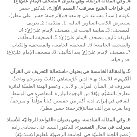
4ـ وفي المقالة الرابعة
، وهي بعنوان
«مصحف الإمام علي
ّ(ع)
في قراءات الشيخ معرفت / القسم الأوّل»
، للدكتور جعفر
نكونام (أستاذٌ مساعد في جامعة قم)(
ترجمة: حسن علي مطر)،
يستعرض الكاتب العناوين التالية: 1ـ مقدّمة؛ 2ـ تعريف
المصحف؛ 3ـ سابقة البحث في مصحف الإمام عليّ(ع)؛ 4ـ
طريقة تأليف مصحف الإمام عليّ(ع)؛ 5ـ الصحيفة المعلَّقة،
والصحيفة الجامعة؛ 6ـ الصحيفة الجامعة، والمصحف، والكتاب؛
7ـ مصحف الإمام عليّ(ع) بعد التأليف؛ 8ـ مصحف الإمام عليّ(ع)
بعد رحيله.
5ـ والمقالة الخامسة
هي بعنوان
«استحالة التحريف في القرآن
الكريم»
، للأستاذ بهاء الدين خُرَّمشاهي (كاتبٌ ومترجم وباحثٌ
معروف في الشأن القرآني والأدبي، وعضو الهيئة العلميّة لدائرة
معارف التشيُّع. ويُعَدّ من الوجوه البارزة المعاصرة في الوسط
الثقافي في إيران. لديه أكثر من خمسين كتاباً مؤلَّفاً أو مترجماً،
وما يقرب من ألف مقالة)(
ترجمة: حسن مطر).
6ـ وفي المقالة السادسة
، وهي بعنوان
«القواعد الرجاليّة للأستاذ
معرفت في مجال التفسير»
، للدكتور السيد علي سجادي زاده
(عضو اللجنة العلميّة في الجامعة الرضويّة للعلوم الإسلاميّة)