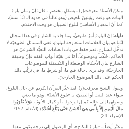
ولكنّ الأستاذ معرفت(ر) ـ بشكلٍ مختصرٍ ـ قال: إنّ زمان بلوغ
البنات هو وقت رؤيتهنّ للحيض (وهو غالباً في حدود الـ 13 سنة)،
كما أنّ المعيار الأساسيّ لبلوغ الصبيان هو وقت الاحتلام.
دليله
: إنّ البلوغ أمرٌ طبيعيٌّ، وما جاء به الشارع في هذا المجال
إنّما هو بيان العلامات المتعارَفة للبلوغ، ففي المسائل الطبيعيّة لا
تدخُّل للشارع، نعم فقط في باب العبادات التعبُّد الشرعيّ هو
الحاكم، حُكْماً وموضوعاً، أمّا في بقيّة أبواب الفقه فإنّ وظيفة
الشارع بيان الأحكام الوضعيّة أو التكليفيّة للموضوعات
الخارجيّة، وقد يرى دخالةَ قيدٍ ما، أو شرطٍ ما، في ترتُّب ذلك
الحكم على ذلك الموضوع الخارجيّ.
ويقول الشيخ معرفت(ر): لقد عبَّر القرآن الكريم عن حال البلوغ،
سواء عند البنت أو الصبيّ، بـ «بلوغ الأشدّ»، وهو ما يعني
وصولهما إلى حالة كمال الرجولة، أو كمال الأنوثة: ﴿
وَلاَ تَقْرَبُوا
مَالَ الْيَتِيمِ إِلاَّ بِالَّتِي هِيَ أَحْسَنُ حَتَّى يَبْلُغَ أَشُدَّهُ
﴾ (الأنعام: 152؛
الإسراء: 34).
وعبَّر أيضاً بـ «بلوغ النكاح»، أي الوصول إلى درجة يكون معها