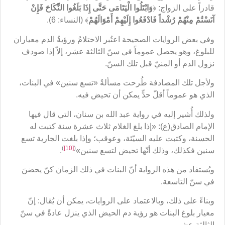
قادراً على الزواج: ﴿
وَابْتَلُوا الْيَتَامَى حَتَّى إِذَا بَلَغُوا النِّكَاحَ فَإِنْ
آنَسْتُمْ مِنْهُمْ رُشْداً فَادْفَعُوا إِلَيْهِمْ أَمْوَالَهُمْ
﴾ (النساء: 6).
وفي بعض الروايات الصحيحة اعتُبر الاحتلامُ ورؤيةُ الدم معياران
للبلوغ، وهو يحصل عموماً في سنّ الثالثة عشر، إلاّ إذا صودف
نزول الدم أو المنيّ قبل تلك السنّ.
ولأجل تلك المصادفة طُرحت مسألةُ «تسع سنين» في البنات،
الذي هو عموماً أقلّ حدٍّ يمكن أن تحيض فيه.
ولذلك أُشير إليه في رواية عبد الله بن سنان، التي قال فيها
الإمام الصادق(ع): «إذا بلغ الغلام ثلاث عشرة سنة كتبت له
الحسنة، وكتبت عليه السيّئة، وعوقب؛ وإذا بلغت الجارية تسع
)
[10]
(
سنين فكذلك، وذلك أنّها تحيض لتسع سنين»
.
ويُستفاد من هذه الرواية أنّ البنات في ذلك الزمان كنّ يحضنَ
في سنّ التاسعة.
وبناءً على ذلك، وبالاعتماد على الروايات، يمكن أن يُقال: إنّ
معيار بلوغ البنات هو رؤية دم الحيض الذي ينزل عادةً في سنّ
الثالثة عشر.