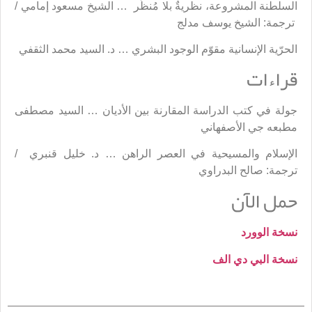
السلطنة المشروعة، نظريةٌ بلا مُنظِّر … الشيخ مسعود إمامي /
ترجمة: الشيخ يوسف مدلج
الحرّية الإنسانية مقوّم الوجود البشري … د. السيد محمد الثقفي
قراءات
جولة في كتب الدراسة المقارنة بين الأديان … السيد مصطفى
مطبعه جي الأصفهاني
الإسلام والمسيحية في العصر الراهن … د. خليل قنبري /
ترجمة: صالح البدراوي
حمل الآن
نسخة الوورد
نسخة البي دي الف