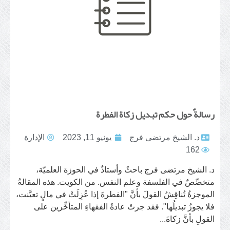
رسالةٌ حول حكم تبديل زكاة الفطرة
د. الشيخ مرتضى فرج
يونيو 11, 2023
الإدارة
162
د. الشيخ مرتضى فرج باحثٌ وأستاذٌ في الحوزة العلميّة،
متخصِّصٌ في الفلسفة وعلم النفس. من الكويت. هذه المقالةُ
الموجزةُ تُناقِشُ القولَ بأنَّ "الفطرةَ إذا عُزِلَتْ في مالٍ تعيَّنت،
فلا يجوزُ تبديلُها". فقد جرتْ عادةُ الفقهاءِ المتأخِّرين على
القولِ بأنَّ زكاةَ...