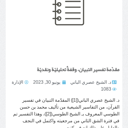
مقدّمة تفسير التبيان، وقفةٌ تحليليّة ونقديّة
د. الشيخ عصري الباني
يونيو 30, 2023
الإدارة
1083
د. الشيخ عصري الباني([1]) المقدّمة التبيان في تفسير
القرآن، من التفاسير الشيعية من تأليف محمد بن حسن
الطوسي المعروف بـ الشيخ الطوسي([2])، وهذا التفسير تم
في فترة الشق الثاني من مرجعيته واكتمل في النجف
والدليل على ذلك انه في كتبه...