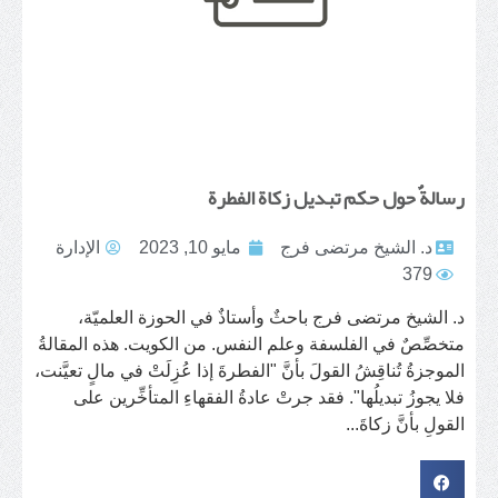
رسالةٌ حول حكم تبديل زكاة الفطرة
د. الشيخ مرتضى فرج
مايو 10, 2023
الإدارة
379
د. الشيخ مرتضى فرج باحثٌ وأستاذٌ في الحوزة العلميّة،
متخصِّصٌ في الفلسفة وعلم النفس. من الكويت. هذه المقالةُ
الموجزةُ تُناقِشُ القولَ بأنَّ "الفطرةَ إذا عُزِلَتْ في مالٍ تعيَّنت،
فلا يجوزُ تبديلُها". فقد جرتْ عادةُ الفقهاءِ المتأخِّرين على
القولِ بأنَّ زكاةَ...