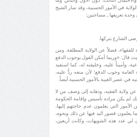
الاحتمال الثالث، دون الأول والثاني وما
ولاية في الأمور الحسبية، وقد سار الشيخ
 وحدة تعريفها ـ مساحتين:
للفقهاء، فضلاً عن الولاية المطلقة. ومن
يث قال: «وربما أمكن القول بوجوب الدفع
ة، وأميناً عليه، وخليفته له، كما استفيد
 العامة وجوب الدفع؛ لأن منعه ردٌّ عليه،
يه في عصر الغيبة بالأمور الحسبية أيضاً.
عن ولاية الفقيه، وذهابه إلى وصف من لا
 ذلك لم يكن مراده تأسيس وإقامة الحكومة
 الأمور التي يعلمون عدم حاجتهم إليها،
ا يعلمون قصور اليد فيها عن ذلك ونحوه،
أن لي عدد هذه الشويهات، وكانت أربعين،