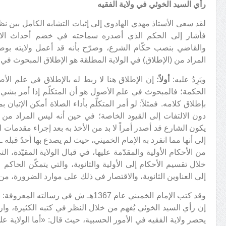
رأي السيد الخوئي في ولاية الفقيه
لقد سعى الأستاذ مهدي الهادوي إلى إثبات التشابه الكامل بين نظ
والقاضي بنصب حكّام الشرع، وصرّح بأنه قد أعمل ولايته بوصفه
المراد من (الإطلاق) في الولاية المطلقة هو الإطلاق المبحوث في
ويَرِدُ عليه:
أولاً:
إن الإطلاق هنا لا ربط له بالإطلاق في علم ال
الحكمة؛ فالمبحوث في علم الأصول هو أن المتكلّم إذا أمر ب
بإطلاق كلامه. فمثلاً: لو أمر المتكلّم بأداء الصلاة أمكن الإتيا
دون الالتفات إلى القيود الخاصة؛ في حين أنه ليس المراد من ق
يكون الشارع قد أصدر أمراً لا بد من الأخذ به بعد إجراء مقدمات ال
إلى أنها مما انفرد به الإمام الخميني، حيث لم يصدع بها أحدٌ قبله 
من الأحكام الأولية والمقدّمة عليها، في قبال الولاية المقيّدة، ال
خلال تقسيم الأحكام إلى الأولية والثانوية، والتي يتمكّن الحاكم 
إلى العناوين الثانوية، والاقتصار في ذلك على موارد الضرورة، من 
وقد كتب الإمام الخميني عام 1367هـ ش في رس
إن رأي السيد الخوئي يُفهم من خلال النظر في كتبه الكثيرة، وا
يحصر ولاية الفقيه في الأمور الحسبية، حيث قال: «أما الولاية على