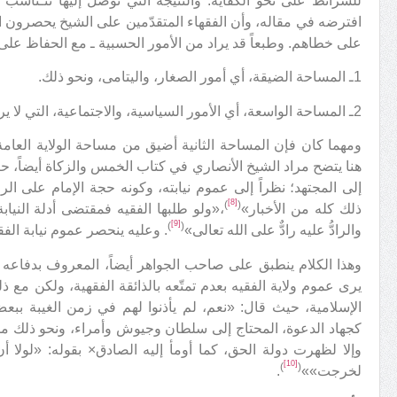
للشرائط على نحو الكفاية. والنتيجة التي توصّل إليها تتـناسب و
افترضه في مقاله، وأن الفقهاء المتقدّمين على الشيخ يحصرون ال
على خطاهم. وطبعاً قد يراد من الأمور الحسبية ـ مع الحفاظ على
1ـ المساحة الضيقة، أي أمور الصغار، واليتامى، ونحو ذلك.
2ـ المساحة الواسعة، أي الأمور السياسية، والاجتماعية، التي لا يرضى الشارع بتركها.
ومهما كان فإن المساحة الثانية أضيق من مساحة الولاية العامة 
هنا يتضح مراد الشيخ الأنصاري في كتاب الخمس والزكاة أيضاً، ح
إلى المجتهد؛ نظراً إلى عموم نيابته، وكونه حجة الإمام على الرعي
[8]
)
(
ذلك كله من الأخبار»
،«ولو طلبها الفقيه فمقتضى أدلة النيابة
[9]
)
(
والرادُّ عليه رادٌّ على الله تعالى»
. وعليه ينحصر عموم نيابة الفق
وهذا الكلام ينطبق على صاحب الجواهر أيضاً، المعروف بدفاعه 
يرى عموم ولاية الفقيه بعدم تمتّعه بالذائقة الفقهية، ولكن مع
الإسلامية، حيث قال: «نعم، لم يأذنوا لهم في زمن الغيبة ببعض
كجهاد الدعوة، المحتاج إلى سلطان وجيوش وأمراء، ونحو ذلك مم
وإلا لظهرت دولة الحق، كما أومأ إليه الصادق× بقوله: «لولا 
[10]
)
(
لخرجت»»
.