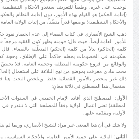
لوجبت على غيره، وطبقاً للتعريف ستغدو الأحكام التـنظيمية ن
(إقامة الحكم) هو القيام بهذه الأمور، دون إقامة النظام والحكومة
والأحكام التـنظيمية؛ بوصفها قدراً متيقّناً، من إثبات الولاية العامة
ذهب الشيخ الأنصاري في كتاب القضاء إلى عدم انحصار نفوذ حكم ا
للأمور العامة أيضاً، حيث قال: «ومنه يظهر كون الفقيه مرجعاً ف
كلمة (الحاكم) بدلاً من كلمة (الحكم) المتعلّقة بالقضاء، قا
بحكومته في الخصومات بجعله حاكماً على الإطلاق، وحجة ك
والوقائع من فروع حكومته المطلقة وحجيته العامة، فلا يختصّ
محمد هادي معرفت بموضع من نهج البلاغة على استعمال (الحاكم)
ذلك غير منحصر بالأمور القضائية فقط. ويتلخص البحث هنا في 
استعمال هذا المصطلح في ثلاثة معانٍ:
الأول:
المصطلح الذي أفاده الإمام الخميني في السنوات الأخ
المطلقة) تعني إعمال الولاية وفقاً للمصلحة التي لا تـندرج في 
الأولية، ومقدّمة عليها.
ولا شك في أن هذا المعنى غير مراد للشيخ الأنصاري، وربما لم يتفوّه
الثاني:
الولاية على جميع الأمور العامة، والأحكام السياسية، و