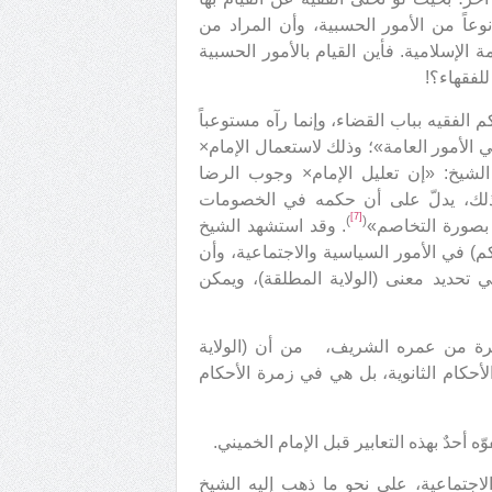
وعاً من الأمور الحسبية، وأن المراد من
 الإسلامية. فأين القيام بالأمور الحسبية
 للفقهاء؟!
لفقيه بباب القضاء، وإنما رآه مستوعباً
ي الأمور العامة»؛ وذلك لاستعمال الإمام×
ل الشيخ: «إن تعليل الإمام× وجوب الرضا
ذلك، يدلّ على أن حكمه في الخصومات
[7]
)
(
 بصورة التخاصم»
. وقد استشهد الشيخ
 في الأمور السياسية والاجتماعية، وأن
تحديد معنى (الولاية المطلقة)، ويمكن
يرة من عمره الشريف، من أن (الولاية
الأحكام الثانوية، بل هي في زمرة الأحكام
 أحدٌ بهذه التعابير قبل الإمام الخميني.
الاجتماعية، على نحو ما ذهب إليه الشيخ