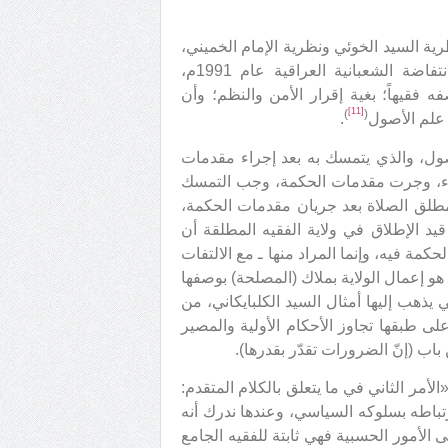
رية السيد الخوئي ونظرية الإمام الخميني،
فأشار إلى الحكم الذي أصدره سماحته في خضم أحداث الانتفاضة الشعبانية العراقية عام 1991م،
 فقيهاً؛ بغية إقرار الأمن والنظم؛ وأن
[11]
)
(
 علم الأصول
.
أصول، والذي يتمسك به بعد إجراء مقدمات
شيء، وجرت مقدمات الحكمة، وجب التمسك
ن بمطلق الصلاة بعد جريان مقدمات الحكمة،
يد الإطلاق في ولاية الفقيه المطلقة أن
حكمة فيه، وإنما المراد منها ـ مع الالتفات
ـ هو إعمال الولاية بملاك (المصلحة) بوصفها
تي يذهب إليها أمثال السيد الكلبايكاني، من
على طبقها تجاوز الأحكام الأولية والمصير
باب (إنّ الضرورات تقدّر بقدرها).
الته المعروفة: «الأمر الثاني في ما يتعلق بالكلام المتقدم:
رتباطه بسلوكه السياسي، وعندها ندرك أنه
 الأمور الحسبية فهي ثابتة للفقيه الجامع