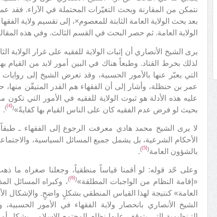
نتمكن من المقارنة وبحث التغيّرات المحتملة في الآراء. فقد 
الولاية العامة. ثم حصر البحث في القسم الثالث. وفي هذه المقال
يرى الشيخ الأنصاري أن إثبات الولاية للفقيه على غرار الولاية الث
لذلك بخرط القتاد. وطبعاً هناك في البين أمور لابد من القيام به
التي يعبّر عنها بالأمور الحسبية، وقد تعرض الشيخ إلى روايات 
عمر بن حنظلة، وأشار إلى أن الفقهاء هم القدر المتيقّن منها، 
عليه هذه الأدلة هو ثبوت الولاية للفقيه في الأمور التي تكون م
[4]
)
(
بحيث لو فرض عدم الفقيه كان على الناس القيام بها كفايةً»
.
لا يرى الشيخ محمد هادي معرفت الرجوع إلى الفقهاء ـ طبقاً 
الأحكام الشرعية، بل يشمل جميع المسائل السياسية، والاجتماعية
[5]
)
(
بالشؤون العامة
.
وعلى حّد قوله: لو أقمنا قياساً منطقياً، وجعلنا صغراه ما ذ
[6]
)
(
«إقامة النظام من الواجبات المطلقة»
، وكبراه المسائل الم
العامة» كنتيجة لهذا القياس المنطقي بشكلٍ واضحٍ. والإشكال الأ
الشيخ الأنصاري بانحصار ولاية الفقهاء في الأمور الحسبية، 
التـنظيمية التي يتوقف عليها نظام المجتمع الإسلامي بشكل أو آ