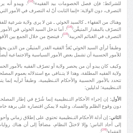
[12]
)
(
للشرائط؛ فإن فصل الخصومات بيد الفقيه»
. ويبدو أنه ي
التصرف، دون الولاية: «إنما الثابت أنّ له التصرف في الأمور التي
وهناك من الفقهاء ـ كالسيد الخوئي ـ مَن لا يرى ولاية شرعية للفق
[14]
)
(
التصرّف بالمقدار المتيقَّن
. أما تدخل السيد الخوئي في الأمور ال
[15]
)
(
التصرف في الغنائم الحربية
، فيتضح من خلال الجمع بين الأقو
وطبقاً لرأي السيد الخوئي يُعَدُّ الفقيه القدر المتيقّن من الذين
للأمور الحسبية أن تشمل بعض الأمور السياسية والاجتماعية أيضاً.
وكيف كان يبدو أن من يحصر ولاية أو تصرّف الفقيه بالأمور الحسب
ولاية الفقيه المطلقة، وهذا لا يتـنافى مع استدلاله بعموم المصلحة
تتحدد بالأمور الحسبية والأحكام التـنظيمية، وطبقاً لرأيه إنما ي
التـنظيمية؛ لدليلين:
الأول:
إن إجراء الأحكام التـنظيمية إنما شُرّع في إطار المصلح
دون وقوع الظلم والفساد، وعليه لا يمكن اقتصاره على برهة خاص
الثاني:
إن أدلة الأحكام التـنظيمية تحتوي على إطلاق زماني وأحوا
إلى آحاد الناس؛ وإلا لاختلّ النظام، مضافاً إلى أن هناك روا
[16]
)
(
الفقهاء
.