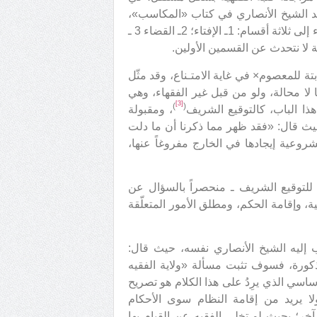
عمد الشيخ الأنصاري في كتاب «المكاسب»،
بعد بحث الولاية العامة الثابتة للمعصوم×، إلى تقسيم ولاية الفقهاء إلى ثلاثة أقسام: 1ـ الإفتاء؛ 2ـ القضاء 3 ـ
ة لا نتحدث عن القسمين الأولين.
ابتة للمعصوم× في غاية الامتـناع، وقد مثّل
ا لا محالة، ولو من قبل غير الفقهاء، وهي
[3]
)
(
هذا الباب، كالتوقيع الشريف
، ومقبولة
حيث قال: «فقد ظهر مما ذكرنا أن ما دلت
شروعية إيجادها في الخارج مفروغاً عنها،
للتوقيع الشريف ـ منحصراً بالسؤال عن
، وإقامة الحكم، ومطلق الأمور المتعلّقة
هب إليه الشيخ الأنصاري نفسه، حيث قال:
ذكورة، فسوف تثبت مسألة «ولاية الفقيه
ساسي الذي يرِدُ على هذا الكلام هو تصريح
ولا يريد من إقامة النظام سوى الأحكام
خر؛ بحيث لو تخلى الفقيه عن القيام بها