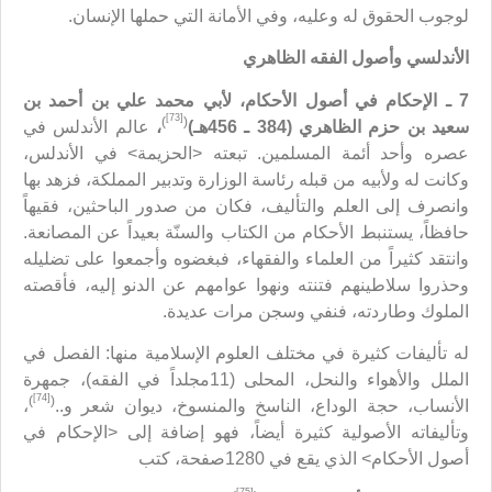
لوجوب الحقوق له وعليه، وفي الأمانة التي حملها الإنسان.
الأندلسي وأصول الفقه الظاهري
7 ـ الإحكام في أصول الأحكام، لأبي محمد علي بن أحمد بن
[73]
)
(
سعيد بن حزم الظاهري (384 ـ 456هـ)
،
عالم الأندلس في
عصره وأحد أئمة المسلمين. تبعته <الحزيمة> في الأندلس،
وكانت له ولأبيه من قبله رئاسة الوزارة وتدبير المملكة، فزهد بها
وانصرف إلى العلم والتأليف، فكان من صدور الباحثين، فقيهاً
حافظاً، يستنبط الأحكام من الكتاب والسنّة بعيداً عن المصانعة.
وانتقد كثيراً من العلماء والفقهاء، فبغضوه وأجمعوا على تضليله
وحذروا سلاطينهم فتنته ونهوا عوامهم عن الدنو إليه، فأقصته
الملوك وطاردته، فنفي وسجن مرات عديدة.
له تأليفات كثيرة في مختلف العلوم الإسلامية منها: الفصل في
الملل والأهواء والنحل، المحلى (11مجلداً في الفقه)، جمهرة
[74]
)
(
الأنساب، حجة الوداع، الناسخ والمنسوخ، ديوان شعر و..
،
وتأليفاته الأصولية كثيرة أيضاً، فهو إضافة إلى <الإحكام في
أصول الأحكام> الذي يقع في 1280صفحة، كتب