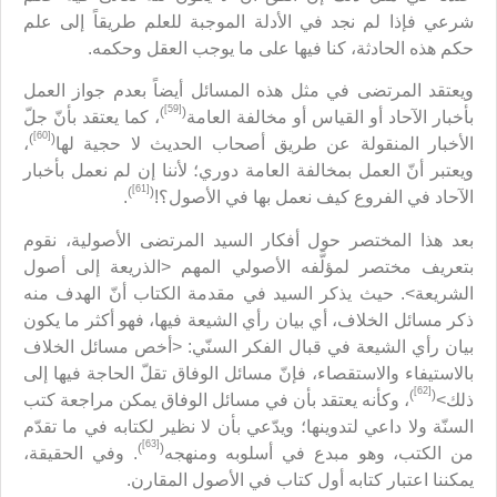
شرعي فإذا لم نجد في الأدلة الموجبة للعلم طريقاً إلى علم
حكم هذه الحادثة، كنا فيها على ما يوجب العقل وحكمه.
ويعتقد المرتضى في مثل هذه المسائل أيضاً بعدم جواز العمل
[59]
)
(
بأخبار الآحاد أو القياس أو مخالفة العامة
، كما يعتقد بأنّ جلّ
[60]
)
(
الأخبار المنقولة عن طريق أصحاب الحديث لا حجية لها
،
ويعتبر أنّ العمل بمخالفة العامة دوري؛ لأننا إن لم نعمل بأخبار
[61]
)
(
الآحاد في الفروع كيف نعمل بها في الأصول؟!
.
بعد هذا المختصر حول أفكار السيد المرتضى الأصولية، نقوم
بتعريف مختصر لمؤلَّفه الأصولي المهم <الذريعة إلى أصول
الشريعة>. حيث يذكر السيد في مقدمة الكتاب أنّ الهدف منه
ذكر مسائل الخلاف، أي بيان رأي الشيعة فيها، فهو أكثر ما يكون
بيان رأي الشيعة في قبال الفكر السنّي: <أخص مسائل الخلاف
بالاستيفاء والاستقصاء، فإنّ مسائل الوفاق تقلّ الحاجة فيها إلى
[62]
)
(
ذلك>
، وكأنه يعتقد بأن في مسائل الوفاق يمكن مراجعة كتب
السنّة ولا داعي لتدوينها؛ ويدّعي بأن لا نظير لكتابه في ما تقدّم
[63]
)
(
من الكتب، وهو مبدع في أسلوبه ومنهجه
. وفي الحقيقة،
يمكننا اعتبار كتابه أول كتاب في الأصول المقارن.