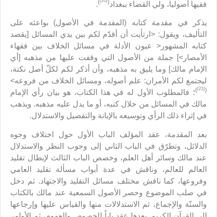
[20]
)
(
فقيهاً أصولياً، ولي القضاء ببغداد
.
يذكر في مقدمة كتابه (المقدمة في الأصول) بواعثه على
التأليف، ويقول: <ارتأيت أن أقدّم لكم بين يدي المسائل [يقصد
كتابه المشهور< عيون الأدلة في مسائل الخلاف بين فقهاء
الأمصار>] جملة من الأصول التي وقفت عليها من مذهبه [أي
الإمام مالك] وما يليق به مذهبه، وأن أذكر لكم لكلّ أصل نكتة،
ليجتمع لكم الأمران: علم أصوله، ومسائل الخلاف من فروعه>
[21]
)
(
؛ فالمطلوب الأول له في هذا الكتاب، هو بيان رأي الإمام
مالك في المسائل من خلال كتبه، أو ما يدل عليه مذهبه. ويذهب
في إثراء ذلك الرأي وتوسيعه بالإبانة والتفصيل والاستدلال.
بعد المقدمة، عقد المؤلف الباب الأول حول اختلاف وجوه
الدلائل، وتطرّق في الباب الثاني إلى وجوب النظر والاستدلال
عند مالك وسائر أهل العلم، وخصص الباب الثالث لإبطال تقليد
العالم للعالم، وناقش في عدة أبواب مسألة تقليد العامي
وفروعها، كما ناقش مختلف مسائل التقليد والاجتهاد. ثم دخل
في صلب الموضوع وحصر الأصول السمعية عند مالك بالكتاب
والسنّة والإجماع، ثم الاستدلالات منها والقياس عليها وإرجاعها
إلى القرآن الكريم. بعدها عقد باباً للخصوص والعموم، ثم الأوامر