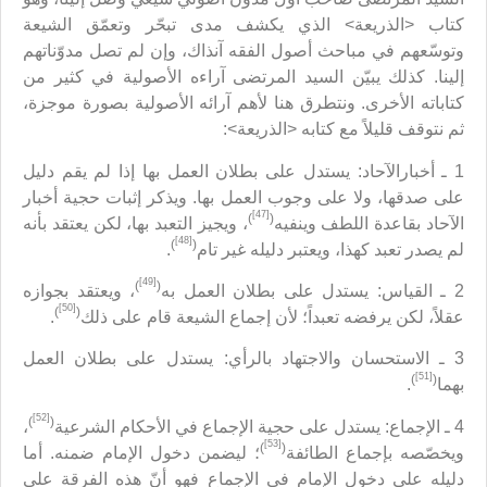
كتاب <الذريعة> الذي يكشف مدى تبحّر وتعمّق الشيعة
وتوسّعهم في مباحث أصول الفقه آنذاك، وإن لم تصل مدوّناتهم
إلينا. كذلك يبيّن السيد المرتضى آراءه الأصولية في كثير من
كتاباته الأخرى. ونتطرق هنا لأهم آرائه الأصولية بصورة موجزة،
ثم نتوقف قليلاً مع كتابه <الذريعة>:
1 ـ أخبارالآحاد: يستدل على بطلان العمل بها إذا لم يقم دليل
على صدقها، ولا على وجوب العمل بها. ويذكر إثبات حجية أخبار
[47]
)
(
الآحاد بقاعدة اللطف وينفيه
، ويجيز التعبد بها، لكن يعتقد بأنه
[48]
)
(
لم يصدر تعبد كهذا، ويعتبر دليله غير تام
.
[49]
)
(
2 ـ القياس: يستدل على بطلان العمل به
، ويعتقد بجوازه
[50]
)
(
عقلاً، لكن يرفضه تعبداً؛ لأن إجماع الشيعة قام على ذلك
.
3 ـ الاستحسان والاجتهاد بالرأي: يستدل على بطلان العمل
[51]
)
(
بهما
.
[52]
)
(
4 ـ الإجماع: يستدل على حجية الإجماع في الأحكام الشرعية
،
[53]
)
(
ويخصّصه بإجماع الطائفة
؛ ليضمن دخول الإمام ضمنه. أما
دليله على دخول الإمام في الإجماع فهو أنّ هذه الفرقة على