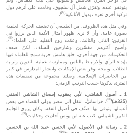
في أواخر القرن الخامس واستولوا على بيت المقدس، ولم
يتوقفوا عنده. وتفرّق شمل آل سلجوق، وقامت على أثرهم دول
[6]
)
(
تركية أخرى تعرف بدول الأتابكية
.
وفي مثل هذه الظروف، من الطبيعي أن تضعف الحركة العلمية
بصورة عامة، وأن لا نرى ظهور أمثال الأئمة الذين برزوا في
[7]
)
(
القرنين: الثاني والثالث. وعمّت روح التقليد على العلماء
،
وأصبح أكثرهم مفسّرين وشارحين للسلف، لكنّ ضعف
الحكومات من جهة أخرى، خلق هامش حرية سمح للعلماء فيها
بإبداء الرأي والارتباط بالناس وممارسة عملية التدوين وتربية
الطلاب. ونتيجة توفر بعض الإمكانات وانتشار المدارس في كثير
من الحاضرات الإسلامية، وصلتنا مجموعة من تصنيفات هذه
الفترة، نذكرها حسب الترتيب الزمني:
1 ـ أصول الشاشي، لأبي يعقوب إسحاق الشاشي الحنفي
[8]
)
(
(325هـ)
.
خراسانيٌّ، انتقل إلى مصر وولي القضاء في بعض
أعمالها وتوفي بها. صنّف في أصول الفقه، وكان يروي الجامع
[9]
)
(
الكبير للشيباني. كتب عنه ابن يونس أحاديث وحكايات
.
2 ـ رسالة في الأصول، لأبي الحسن عبيد الله بن الحسين
[10]
)
(