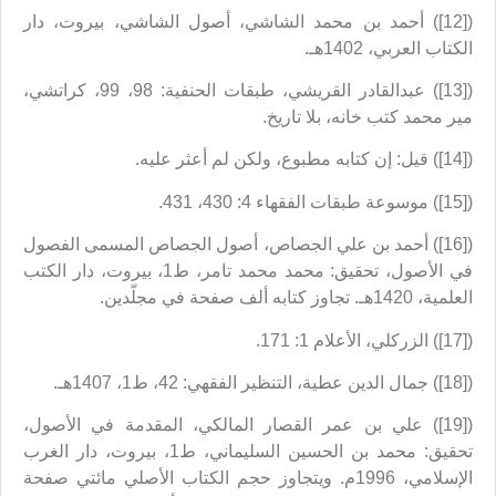
([12]) أحمد بن محمد الشاشي، أصول الشاشي، بيروت، دار
الكتاب العربي، 1402هـ.
([13]) عبدالقادر القريشي، طبقات الحنفية: 98، 99، كراتشي،
مير محمد كتب خانه، بلا تاريخ.
([14]) قيل: إن كتابه مطبوع، ولكن لم أعثر عليه.
([15]) موسوعة طبقات الفقهاء 4: 430، 431.
([16]) أحمد بن علي الجصاص، أصول الجصاص المسمى الفصول
في الأصول، تحقيق: محمد محمد تامر، ط1، بيروت، دار الكتب
العلمية، 1420هـ. تجاوز كتابه ألف صفحة في مجلّدين.
([17]) الزركلي، الأعلام 1: 171.
([18]) جمال الدين عطية، التنظير الفقهي: 42، ط1، 1407هـ.
([19]) علي بن عمر القصار المالكي، المقدمة في الأصول،
تحقيق: محمد بن الحسين السليماني، ط1، بيروت، دار الغرب
الإسلامي، 1996م. ويتجاوز حجم الكتاب الأصلي مائتي صفحة