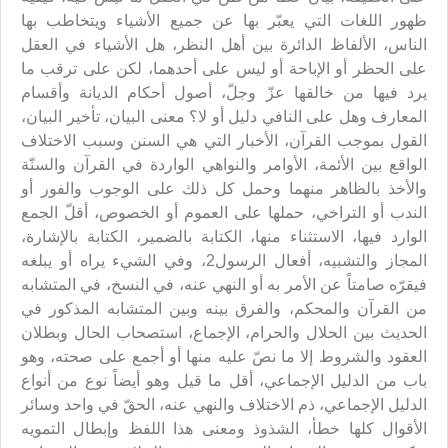
ظهور اللغات التي يعبّر بها عن جميع الأشياء ويتخاطب بها
الناس، الألفاظ الدائرة بين أهل النظر، هل الأشياء في العقل
على الحظر أو الإباحة أو ليس على أحدهما، لكن على ترقب ما
يرد فيها من خالقها عزّ وجلّ، أصول أحكام الديانة وأقسام
المعارف وهل على النافي دليل أو لا؟ معنى البيان، تأخير البيان،
القول بموجب القرآن، الأخبار التي هي السنن وسبب الاختلاف
الواقع بين الأئمة، الأوامر والنواهي الواردة في القرآن والسنّة
والأخذ بالظاهر منهما وحمل كل ذلك على الوجوب والفور أو
الندب أو التراخي، حملها على العموم أو الخصوص، أقلّ الجمع
الوارد فيها، الاستثناء منها، الكتابة بالضمير، الكتابة بالإشارة،
المجاز والتشبيه، أفعال الرسول2، وفي الشيء يراه أو يبلغه
فيقرّه صامتاً عن الأمر به أو النهي عنه، في النسخ، في المتشابه
من القرآن والمحكم، والفرق بينه وبين المتشابه المذكور في
الحديث بين الحلال والحرام، الإجماع، استصحاب الحال وبطلان
العقود والشروط إلا ما نصّ عليه منها أو أجمع على صحته، وهو
باب من الدليل الإجماعي، أقل ما قيل وهو أيضاً نوع من أنواع
الدليل الإجماعي، ذم الاختلاف والنهي عنه، الحقّ في واحد وسائر
الأقوال كلها خطأ، الشذوذ ومعنى هذا اللفظ وإبطال التمويه