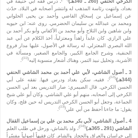
الكرخي الحنفي (260 ـ 340هـ)
.
درس فقه أبي حنيفة في
بغداد، وانتهت رئاسة المذهب له وانتشر أصحابه في البلاد. حدّث
عن إسماعيل بن إسحاق القاضي وأحمد بن يحيى الحلواني
ومحمد بن عبدالله بن سليمان الحضرمي. روى عنه: ابن حيويه
وابن شاهين وابن الثلاج وأبو محمد بن الأكفاني وأبو بكر أحمد بن
علي الرازي. كان عابداً زاهداً ومعتزلياً، أخذ الكلام عن أبي عبد
الله البصري المعتزلي. له رسالة في الأصول، عليها مدار فروع
الحنفية، وشرح الجامع الكبير، والجامع الصغير، ومسألة في
[11]
)
(
الأشربة، وتحليل نبيذ التمر، وهناك أشعار منسوبة إليه
.
3 ـ
أصول الشاشي، لأبي علي أحمد بن محمد الشاشي الحنفي
[12]
)
(
(344هـ)
، فقيه، سكن بغداد ودرس فيها. تفقه على أبي
الحسن الكرخي. قال الصيمري: صار التدريس بعد أبي الحسن
الكرخي إلى أصحابه، منهم أبو علي الشاشي. وكان أبو علي شيخ
الجماعة، وجعل أبو الحسن الكرخي التدريس له حين فلج، وكان
[13]
)
(
يقول: ما جاءنا أحفظ من أبي علي
.
4 ـ أصول الشاشي، لأبي بكر محمد بن علي بن إسماعيل القفال
[14]
)
(
الشاشي (291 ـ 365هـ)
، ولد بالشاش، ورحل في طلب العلم
إلى خراسان والعراق والحجاز والشام. كان فقيهاً أصولياً مفسّراً