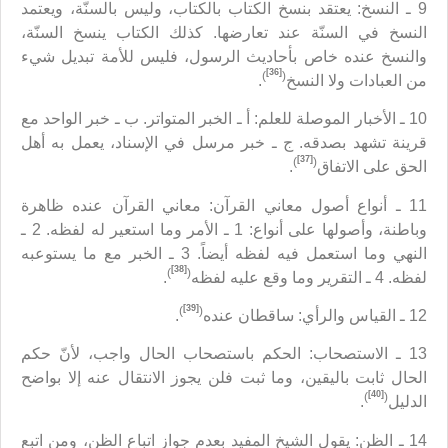
9 ـ النسخ: يعتقد بنسخ الكتاب بالكتاب، وليس بالسنّة، ويعتمد
النسخ في السنّة عند تعارضها. كذلك الكتاب ينسخ السنّة،
والنسخ عنده خاص بأحاديث الرسول، فليس للأمة تبديل شيء
[36]
)
(
من العبادات ولا النسخ
.
10 ـ الأخبار الموصلة للعلم: أ ـ الخبر المتواتر. ب ـ خبر الواحد مع
قرينة تشهد بصدقه. ج ـ خبر مرسل في الإسناد، يعمل به أهل
[37]
)
(
الحق على الاتفاق
.
11 ـ أنواع أصول معاني القرآن: معاني القرآن عنده ظاهرة
وباطنة، وأصولها على أنواع: 1 ـ الأمر وما استعير له لفظه. 2 ـ
النهي وما استعمل فيه لفظه أيضاً. 3 ـ الخبر مع ما يستوعبه
[38]
)
(
لفظه. 4 ـ التقرير وما وقع عليه لفظه
.
[39]
)
(
12 ـ القياس والرأي: ساقطان عنده
.
13 ـ الاستصحاب: الحكم باستصحاب الحال واجب، لأنّ حكم
الحال ثابت باليقين، وما ثبت فلن يجوز الانتقال عنه إلا بواضح
[40]
)
(
الدليل
.
14 ـ الظن: يقول الشيخ المفيد بعدم جواز اتباع الظن، ومن اتبع