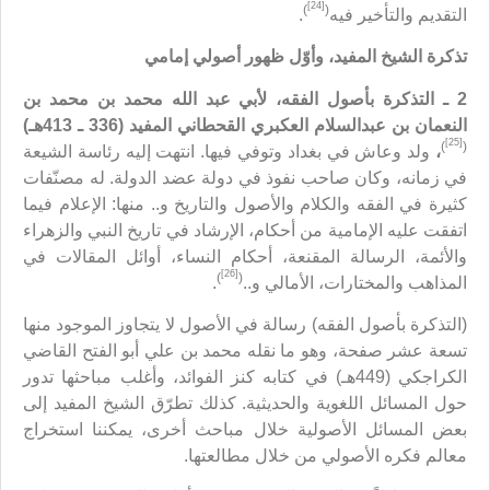
[24]
)
(
التقديم والتأخير فيه
.
تذكرة الشيخ المفيد، وأوّل ظهور أصولي إمامي
2 ـ التذكرة بأصول الفقه، لأبي عبد الله محمد بن محمد بن
النعمان بن عبدالسلام العكبري القحطاني المفيد (336 ـ 413هـ)
[25]
)
(
،
ولد وعاش في بغداد وتوفي فيها. انتهت إليه رئاسة الشيعة
في زمانه، وكان صاحب نفوذ في دولة عضد الدولة. له مصنّفات
كثيرة في الفقه والكلام والأصول والتاريخ و.. منها: الإعلام فيما
اتفقت عليه الإمامية من أحكام، الإرشاد في تاريخ النبي والزهراء
والأئمة، الرسالة المقنعة، أحكام النساء، أوائل المقالات في
[26]
)
(
المذاهب والمختارات، الأمالي و..
.
(التذكرة بأصول الفقه) رسالة في الأصول لا يتجاوز الموجود منها
تسعة عشر صفحة، وهو ما نقله محمد بن علي أبو الفتح القاضي
الكراجكي (449هـ) في كتابه كنز الفوائد، وأغلب مباحثها تدور
حول المسائل اللغوية والحديثية. كذلك تطرّق الشيخ المفيد إلى
بعض المسائل الأصولية خلال مباحث أخرى، يمكننا استخراج
معالم فكره الأصولي من خلال مطالعتها.