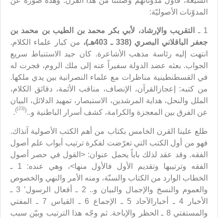
الشيعة، فأول مدوّناتهم وصلتنا من هذا القرن. وهذه صورة عن
المدوّنات الأصوليّة:
1 ـ
التقريب والإرشاد، لأبي بكر محمد بن الطيب بن محمد بن
جعفر الباقلاني البصري (338 ـ 403هـ)،
من كبار علماء الكلام.
انتهت إليه رئاسة مذهب الأشاعرة. كان جيد الاستنباط سريع
الجواب. بعثه عضد الدولة سفيراً عنه إلى ملك الروم، فجرت له
في القسطنطينية مناظرات مع علماء النصرانية بين يدي ملكها.
من كتبه: إعجازالقرآن، الإنصاف، مناقب الأئمة، دقائق الكلام،
الملل والنحل، هداية المرشدين، الاستبصار، تمهيد الدلائل، البيان
[23]
)
(
عن الفرق بين المعجزة والكرامة، كشف أسرار الباطنية و..
.
طلع علينا القرن الخامس بكتاب من أهم الكتب الأصولية آنذاك.
فهو من أول الكتب التي تعرّضت لفكرة ترتيب أبواب علم أصول
الفقه. وقد عقد لذلك باباً يحمل عنوان: <القول في حصر أصول
الفقه وترتيبها وتقديم الأول فالأول منها>، وهي عنده: 1 ـ
الخطاب الوارد من الكتاب والسنّة، ومنه الأمر والنهي والخصوص
والعموم والنسخ والإجمال والبيان و.. 2 ـ أفعال الرسول’ 3 ـ
الأخبار 4 ـ أخبارالآحاد 5 ـ الإجماع 6 ـ القياس 7 ـ المفتي
والمستفتي 8 ـ الحظر والإباحة. ثم وجّه هذا الترتيب وبيّن سبب