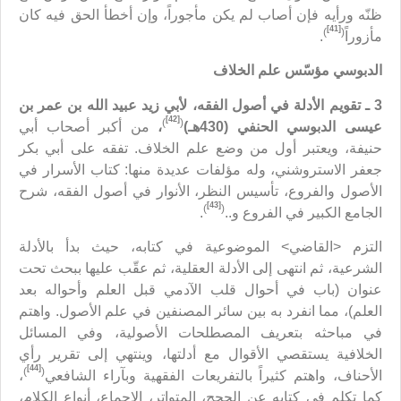
ظنّه ورأيه فإن أصاب لم يكن مأجوراً، وإن أخطأ الحق فيه كان
[41]
)
(
مأزوراً
.
الدبوسي مؤسّس علم الخلاف
3 ـ تقويم الأدلة في أصول الفقه، لأبي زيد عبيد الله بن عمر بن
[42]
)
(
عيسى الدبوسي الحنفي (430هـ)
،
من أكبر أصحاب أبي
حنيفة، ويعتبر أول من وضع علم الخلاف. تفقه على أبي بكر
جعفر الاستروشني، وله مؤلفات عديدة منها: كتاب الأسرار في
الأصول والفروع، تأسيس النظر، الأنوار في أصول الفقه، شرح
[43]
)
(
الجامع الكبير في الفروع و..
.
التزم <القاضي> الموضوعية في كتابه، حيث بدأ بالأدلة
الشرعية، ثم انتهى إلى الأدلة العقلية، ثم عقّب عليها ببحث تحت
عنوان (باب في أحوال قلب الآدمي قبل العلم وأحواله بعد
العلم)، مما انفرد به بين سائر المصنفين في علم الأصول. واهتم
في مباحثه بتعريف المصطلحات الأصولية، وفي المسائل
الخلافية يستقصي الأقوال مع أدلتها، وينتهي إلى تقرير رأي
[44]
)
(
الأحناف، واهتم كثيراً بالتفريعات الفقهية وبآراء الشافعي
،
كما تكلم في كتابه عن الحجج، المتواتر، الإجماع، أنواع الكلام،