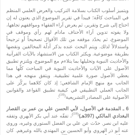
ويتميز أسلوب الكتاب بسلامة التركيب والعرض العلمي المنظم
في المباحث كافّة؛ فيبدأ في تقرير الموضوع الذي يعنون له إن
احتاج إلى شرح وتقرير، ثم يعرض آراء الفقهاء ومواقفهم تجاهها،
ولا يفوته تدوين آراء الأحناف مادام لهم رأي وموقف في
الموضوع، ثم يحدّد موقفه من تلك الأقوال تصحيحاً أو ترجيحاً
واستدلالاً لذلك. ويتم البحث عنده بذكر أدلّة المخالفين ونقضها
بطريقة موضوعية. ويكثر الكتاب من الاستشهاد بالآيات القرآنية
والأحاديث النبوية وتحليلها بما يتلاءم مع الموضوع، ويلتزم تطبيق
الأصول على الآيات والأحاديث النبوية في المباحث كلّها مما
يعطي الأصول صورة علمية تطبيقية. ويتفق منهجه في هذا
الجانب مع منهج الإمام الشافعي؛ إذ كان كلاهما يركّز على
الجانب العملي التطبيقي في كيفية تطبيق القواعد والقوانين
[18]
)
(
الأصولية على المصادر التشريعية
.
6 ـ المقدمة في الأصول، لأبي الحسن علي بن عمر بن القصار
[19]
)
(
البغدادي المالكي (397هـ)
، تفقّه عند أبي بكر الأبهري وتفقه
عليه ابن نصر. حدّث عن علي بن الفضل الستوري وغيره، وروى
عنه أبو ذر الهروي وأبو الحسين بن المهتدي بالله وغيرهم. كان