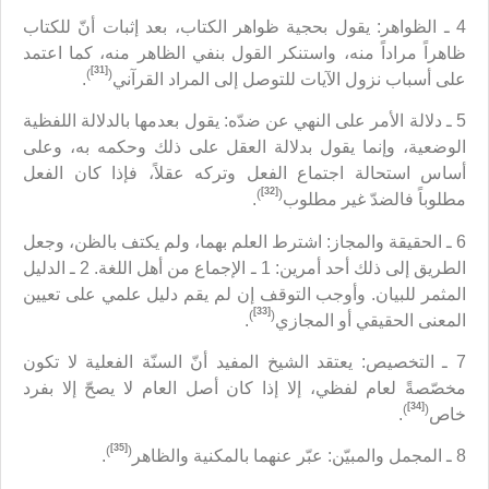
4 ـ الظواهر: يقول بحجية ظواهر الكتاب، بعد إثبات أنّ للكتاب
ظاهراً مراداً منه، واستنكر القول بنفي الظاهر منه، كما اعتمد
[31]
)
(
على أسباب نزول الآيات للتوصل إلى المراد القرآني
.
5 ـ دلالة الأمر على النهي عن ضدّه: يقول بعدمها بالدلالة اللفظية
الوضعية، وإنما يقول بدلالة العقل على ذلك وحكمه به، وعلى
أساس استحالة اجتماع الفعل وتركه عقلاً، فإذا كان الفعل
[32]
)
(
مطلوباً فالضدّ غير مطلوب
.
6 ـ الحقيقة والمجاز: اشترط العلم بهما، ولم يكتف بالظن، وجعل
الطريق إلى ذلك أحد أمرين: 1 ـ الإجماع من أهل اللغة. 2 ـ الدليل
المثمر للبيان. وأوجب التوقف إن لم يقم دليل علمي على تعيين
[33]
)
(
المعنى الحقيقي أو المجازي
.
7 ـ التخصيص: يعتقد الشيخ المفيد أنّ السنّة الفعلية لا تكون
مخصّصةً لعام لفظي، إلا إذا كان أصل العام لا يصحّ إلا بفرد
[34]
)
(
خاص
.
[35]
)
(
8 ـ المجمل والمبيّن: عبّر عنهما بالمكنية والظاهر
.