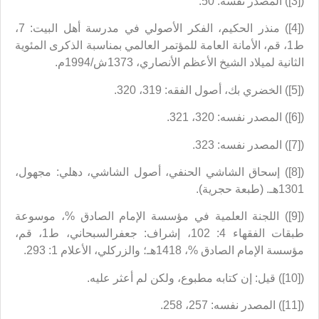
([3]) المصدر نفسه: 50.
([4]) منذر الحكيم، الفكر الأصولي في مدرسة أهل البيت: 7،
ط1، قم، الأمانة العامة للمؤتمر العالمي بمناسبة الذكرى المئوية
الثانية لميلاد الشيخ الأعظم الأنصاري، 1373ش/1994م.
([5]) الخضري بك، أصول الفقه: 319، 320.
([6]) المصدر نفسه: 320، 321.
([7]) المصدر نفسه: 323.
([8]) إسحاق الشاشي الحنفي، أصول الشاشي، دهلي: مجهول،
1301هـ. (طبعة حجرية).
([9]) اللجنة العلمية في مؤسسة الإمام الصادق %، موسوعة
طبقات الفقهاء 4: 102، إشراف: جعفرالسبحاني، ط1، قم،
مؤسسة الإمام الصادق %، 1418هـ؛ والزركلي، الأعلام 1: 293.
([10]) قيل: إن كتابه مطبوع، ولكن لم أعثر عليه.
([11]) المصدر نفسه: 257، 258.