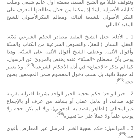
ونتوقف قليلاً مع الشيخ المفيد، بصفته أول عالم شيعي وصلت
كتاباته الأصولية إلينا؛ إذ يمكننا من خلال مطالعتها التعرف على
الفكر الأصولي للشيعة آنذاك، ومعالم الفكرالأصولي للشيخ
المفيد كالتالي:
1 ـ الأدلة: جعل الشيخ المفيد مصادر الحكم الشرعي ثلاثة:
العقل، اللسان (اللغة)، والنصوص الشرعية من الكتاب والسنّة
وأقوال الأئمة. وعطف الشيخ أقوال الأئمة على السنّة، وهذا
يوحي بأنّ مصطلح <السنّة> عنده يختص بالمرويّ عن الرسول،
[27]
)
(
كما لم يذكر <الإجماع> في أدلة الأحكام الشرعية
، ولا يعتبر
له حجيةً ذاتية، بل بسبب دخول المعصوم ضمن المجمعين يصبح
[28]
)
(
حجة
.
2 ـ خبر الواحد: حكم بحجية الخبر الواحد بشرط اقترانه بقرينة
تؤيد صدقه، أو بدليل عقلي أو بشاهد من عرف أو بالإجماع
غيرالمخالف (الظاهر يقصد به الدخولي)، وإلا لم يكن حجة ولا
[29]
)
(
يوجب علماً ولا عملاً على حدّ تعبيره
.
3 ـ المراسيل: حكم بحجية الخبر المرسل غير المعارض بأقوى
[30]
)
(
منه
.