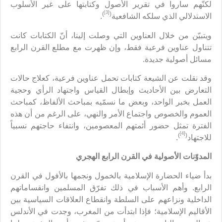
لكنّهم ساروا في تقرير الأصول وكتابتها على غير الأسلوب
[3]
)
(
الاستدلالي الذي سلكه الشافعية
.
ويتبيّن من خلال العناوين التي وصلت إلينا، أنّ الكتابات كانت
تتناول عناوين فرعية فقط، وإن ظهرت مع مطلع القرن الرابع
مسائل أصولية جديدة.
وقد نقلت عن الشيعة كتابات تحمل عناوين فرعية، كعلاج حالات
التعارض بين الأحاديث وإبطال القياس واجتهاد الرأي وحجية
العمل بخبر الواحد، وبعض ما نسمّيه بمباحث الألفاظ، كمباحث
العموم والخصوص واجتماع الأمر والنهي، على الرغم من أن هذه
الفترة تمثل حضور أئمتهم المعصومين، وانتفاء حاجتهم نسبياً
[4]
)
(
للاجتهاد
.
المدوّنات الأصولية في القرن الرابع الهجري
بدأ ضياء الحضارة الإسلامية بالخمول ونجمها بالأفول في القرن
الرابع. وأهم الأسباب في ذلك تفرّق المسلمين وانقساماتهم
الداخلية ونزاعهم على السلطة وانقطاع العلاقات السياسية بين
الأقاليم الإسلامية؛ فإذا ابتدأت من المغرب، وجدت في الأندلس