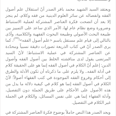
ويعتقد السيد الشهيد محمد باقر الصدر أنّ استقلال علم أصول
الفقه وانفصاله عن سائر العلوم الدينية من فقه وكلام، لم ينجز
إلا بعد أن اتضحت فكرة العناصر المشتركة لعملية الاستنباط
وضرورة وضع نظام عام لها، الأمر الذي ساعد على التمييز بين
طبيعة البحث الأصولي وطبيعة البحوث الفقهية والكلامية، وأدّى
[66]
)
(
بالتالي إلى قيام علم مستقل باسم <علم أصول الفقه>
، كما
يرى الصدر أنّ في كتاب الذريعة تصورات دقيقة نسبياً ومحدّدة
عن العناصر المشتركة في عملية الاستنباط؛ لأنّ السيد
المرتضى يقول لدى مناقشته الخلط بين أصول الفقه وأصول
الدين: إعلم أنّ الكلام في أصول الفقه إنما هو على الحقيقة كلام
في أدلة الفقه.. ولا يلزم على ما ذكرناه أن تكون الأدلة والطرق
إلى أحكام وفروع الفقه الموجودة في كتب الفقهاء أصولاً؛ لأنّ
الكلام في أصول الفقه إنما هو كلام في كيفية دلالة ما يدل من
هذه الأصول على الأحكام على طريق الجملة دون التفصيل،
وأدلة الفقهاء إنما هي على نفس المسائل، والكلام في الجملة
غير الكلام في التفصيل.
ويجد الصدر هذا النص حاملاً بوضوح فكرةَ العناصر المشتركة في