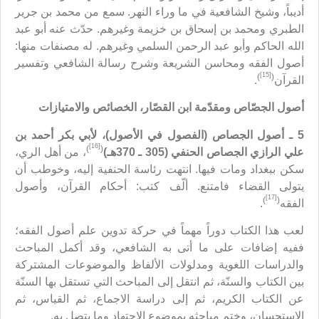
أديباً، وشيخ الشافعية في ما وراء النهر. سمع من محمد بن جرير
الطبري ومحمد بن إسحاق بن خزيمة وغيرهم. حدّث عنه أبو عبد
الله الحاكم وأبو عبد الرحمن السلمي وغيرهم. له مصنفات منها:
أصول الفقه ومحاسن الشريعة وشرح رسالة الشافعي وتفسير
[15]
)
(
القرآن
.
أصول الجصّاص ومقدّمة ابن القصّار، الخصائص والامتيازات
5 ـ أصول الجصاص (الفصول في الأصول)، لأبي بكر أحمد بن
[16]
)
(
علي الرازي الجصاص الحنفي (305 ـ 370هـ)
، من أهل الري،
سكن ببغداد ومات فيها. انتهت رئاسة الحنفية إليه، وخوطب أن
يتولى القضاء فامتنع. ألّف كتب: أحكام القرآن، وأصول
[17]
)
(
الفقه
.
لعب هذا الكتاب دوراً مهماً في حركة تدوين علم أصول الفقه؛
ففيه إضافات على ما أتى به الشافعي، وقد أكمل المباحث
والدراسات اللغوية ومدلولات الألفاظ والموضوعات المشتركة
بين الكتاب والسنّة، ثم انتقل إلى المباحث التي تستقل بها السنّة
عن الكتاب الكريم، ثم إلى دراسة الاجماع، ثم القياس، ثم
الاستحسان، وختم مباحثه بموضوع الاجتهاد وما يتصل به.