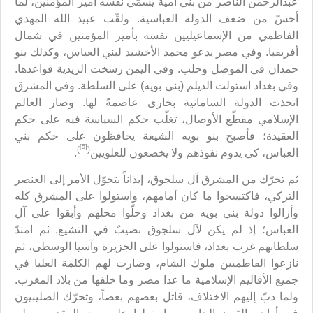
عبدالرحمن الناصر من بني أمية يسمّي نفسه أمير المؤمنين، لما
أحسّ من ضعف الدولة العباسية. ولقّب عبيد الله المهدي
الفاطمي من الإسماعيليين نفسه بأمير المؤمنين في شمال
أفريقيا. وفي مصر يدعو محمد الأخشيد لبني العباس، وكذلك بنو
حمدان في الموصل وحلب. وفي اليمن رسخت الزيدية قواعدها.
وفي بغداد استولت الديلم (بني بويه) على السلطة. وفي المشرق
اتخذت الدولة السامانية بخارى عاصمةً لها. وصار العالم
الإسلامي مقطّع الأوصال، تغلّب حكم السياسة فيه على حكم
العقيدة؛ فأصبح بنو بويه الشيعة يحافظون على حكم بني
[5]
)
(
العباس، كي يدوم نفوذهم ولا يخضعون للعلويين
.
ثم تحرّك من المشرق آل سلجوق، إيذاناً بتحوّل الأمر إلى العنصر
التركي، فاكتسحوا ما كان أمامهم، واستولوا على المشرق كله
وأزالوا دولة بني بويه من بغداد وحلّوا محلهم وأبقوا على آل
العباس؛ إذ لم يكن لآل سلجوق نصيبٌ في التشيع. ثم امتدّ
سلطانهم غرب بغداد، فاستولوا على الجزيرة وآسيا الوسطى، ثم
نازعوا الفاطميين ملوك الشام، وصارت لهم الكلمة العليا في
جميع الأقاليم الإسلامية ما عدا مصر وما خلفها من بلاد المغرب.
ولما دبّ إليهم الاختلاف، قاتل بعضهم بعضاً، وتحرّك الصليبيون