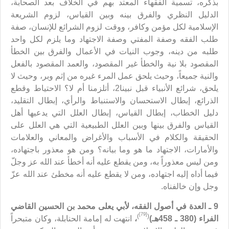
بذكره، تسمية الفقهاء المعتد بهم في الخلاف بعد الصحابة،
الدليل النظري والفرق بينه وبين القياس، لزوم الشريعة
الإسلامية لكل مؤمن وكافر، ووقت لزوم الشرائع للإنسان، صفة
طلب الفقه وصفة المفتي وصفة الاجتهاد وما يلزم لكل واحد
طلبه من دينه، وجوب النيات في الأعمال والفرق بين الخطأ
المقصود بلا نية والخطأ غير المقصود، والعمد المقصود بالفعل
والنية جميعاً، وحيث يلحق عمل المرء غيره من إثم وبر، وحيث لا
يلحق، شرائع الأنبياء قبل نبينا2، أتلزمنا أم لا؟ الاحتياط وقطع
الذرائع، إبطال الاستحسان والاستنباط والرأي، إبطال التقليد،
دليل الخطاب، إبطال القياس، إبطال العلل التي يدعيها أهل
القياس والفرق بينها وبين العلل الطبيعية التي هي العلل على
الحقيقة والكلام في الأسباب والأغراض والمعاني والعلامات
والأمارات، الاجتهاد ما هو وما بيانه؟ ومن هو معذور باجتهاده،
ومن ليس معذوراً به، ومن يقطع عليه أنه أخطأ عند الله عز وجلّ
فيما أداه إليه اجتهاده، ومن لا يقطع عليه أنه مخطئ عند الله عزّ
وجل وإن خالفناه.
9 ـ العدة في أصول الفقه، لأبي يعلى محمد بن الحسين القاضي
[79]
)
(
الفراء (380 ـ 458هـ)
،
انتهت له إمامة الحنابلة، وكان متبحراً