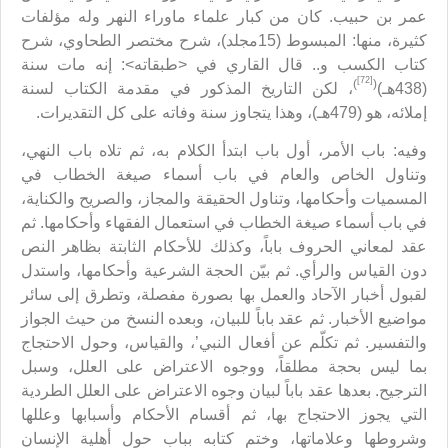
عمر بن حبيب. كان من كبار علماء ماوراء النهر وله مؤلفات
كثيرة، منها: المبسوط (15مجلد)، شرح مختصر الطحاوي، شرح
كتاب الكسب و.. قال القاري في <طبقاته>: إنه مات سنة
[72]
)
(
(438هـ)
، لكن التاريخ المذكور في مقدمة الكتاب لسنة
إملائه، هو (479هـ)، وهذا يتجاوز سنة وفاته على كل التقديرات.
وفيه: باب الأمر، أول باب ابتدأ الكلام به، ثم تلاه باب النهي،
وتناول الخاص والعام في باب أسماء صيغة الخطاب في
المسميات وأحكامها، وتناول الحقيقة والمجاز، والصريح والكناية،
في باب أسماء صيغة الخطاب في استعمال الفقهاء وأحكامها. ثم
عقد لمعاني الحروف باباً، وكذلك للأحكام الثابتة بظاهر النص
دون القياس والرأي. ثم بيّن الحجة الشرعية وأحكامها، واستدل
لقبول أخبار الآحاد والعمل بها بصورة مفصلة، وتطرق إلى سائر
مواضيع الأخبار. ثم عقد باباً للبيان، وبعده النسخ من حيث الجواز
والتفسير. ثم تكلّم عن أفعال النبي’، والقياس، وحول الاحتجاج
بما ليس بحجة مطلقاً، ووجوه الاعتراض على العلل، وسبل
الترجيح. بعدها عقد باباً لبيان وجوه الاعتراض على العلل الطردية
التي يجوز الاحتجاج بها، ثم أقسام الأحكام وأسبابها وعللها
وشروطها وعلاماتها، وختم كتابه بباب حول أهلية الإنسان