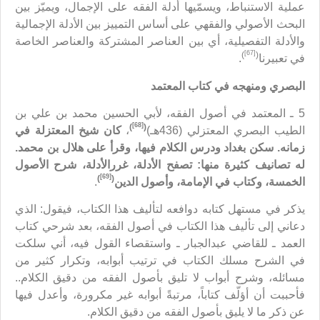
عملية الاستنباط، ويسمّيها أدلة الفقه على الإجمال، ويميّز بين
البحث الأصولي والفقهي على أساس التمييز بين الأدلة الإجمالية
والأدلة التفصيلية، أي بين العناصر المشتركة والعناصر الخاصة
[67]
)
(
في تعبيرنا
.
البصري ومنهجه في كتاب المعتمد
5 ـ المعتمد في أصول الفقه، لأبي الحسين محمد بن علي بن
[68]
)
(
الطيب البصري المعتزلي (436هـ)
،
كان شيخ المعتزلة في
زمانه. سكن بغداد ودرس الكلام فيها، وقرأ على هلال بن محمد.
له تصانيف كثيرة منها: تصفح الأدلة، غررالأدلة، شرح الأصول
[69]
)
(
الخمسة، وكتاب في الإمامة، وأصول الدين
.
يذكر في مستهل كتابه دوافعه لتأليف هذا الكتاب، فيقول: الذي
دعاني إلى تأليف هذا الكتاب في أصول الفقه، بعد شرحي كتاب
العمد ـ للقاضي عبدالجبار ـ واستقصاء القول فيه، أني سلكت
في الشرح مسلك الكتاب في ترتيب أبوابه، وتكرار كثير من
مسائله، وشرح أبواب لا تليق بأصول الفقه من دقيق الكلام..
فأحببت أن أؤلّف كتاباً، مرتبةً أبوابه غير مكرورة، وأعدل فيها
عن ذكر ما لا يليق بأصول الفقه من دقيق الكلام.