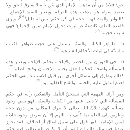
حق؛ فلابدّ من أن مذهب الإمام الذي نثق بأنه لا يفارق الحق ولا
يعتمد سواه هو مذهب هذه الفرقة. ويعتبر السيد الإجماع ـ
[54]
)
(
كالتواتر والمشافهة ـ حجة في كل حكم ليس له دليل
، ويرى
قاعدة اللطف كاشفةً عن ثبوت دخول الإمام ضمن الإجماع؛ فهي
[55]
)
(
سبب حجيته
.
5 ـ ظواهر الكتاب والسنّة: يستدل على حجية ظواهر الكتاب
[56]
)
(
والسنّة في إثبات الأحكام الشرعية
.
6 ـ في الدوران بين الحظر والإباحة، يحكم بالإباحة ويعتبر هذه
[57]
)
(
المسألة واضحة كحكم العقل بحسن الإحسان وقبح الظلم
،
كذلك يتطرق إلى مسائل أخرى من قبيل الاستثناء ونفي الحكم
[58]
)
(
لعدم الدليل عليه والحسن والقبح العقليين و..
.
ومن آرائه المهمة التي تستحقّ التأمل والتفكير، رأيه في حكم
المسألة التي لا دليل عليها من الكتاب والسنّة، فهو ينفي وجود
مسألة كهذه؛ لأنّ الله تعالى لا يترك المكلّف من دون حجة
وطريق إلى العلم بما كلّف به. اللهم إلا أن نفرض وجود حادثة
ليس للإمامية فيها قول على سبيل اتفاق أو اختلاف، فقد يجوز
عندنا في مثل ذلك إن اتفق أن لا يكون لله تعالى فيه حكم