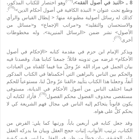
[75]
)
(
8 ـ
<
النبذ في أصول الفقه
>
،
وهو اختصار للكتاب المذكور،
[76]
)
(
وطبع تحت عنوان < النبذة الكافية في أصول أحكام الدين>
.
كذلك له رسائل أصولية مطبوعة منها: < إبطال القياس والرأي
والاستحسان والتقليد> و<مراتب الإجماع> و<مسائل من
الأصول> نشر ضمن <الرسائل المنيرية>، وله مخطوطات
[77]
)
(
أخرى
.
ويذكر الإمام ابن حزم في مقدمة كتابه <الإحكام في أصول
الأحكام> غرضه من تدوينه قائلاً: جمعنا كتابنا هذا، وقصدنا فيه
بيان الجمل في مراد الله عزّ وجلّ منا فيما كلفناه من العبادات
والحكم بين الناس بالبراهين التي أحكمناها في الكتاب المذكور
آنفاً، وجعلنا هذا الكتاب بتأييد خالقنا عزّ وجلّ لنا، مستوعباً للحكم
فيما اختلف الناس من أصول الأحكام في الديانة، مستوفى
[78]
)
(
مستقصى محذوف الفضول محكم الفصول
. فأراد لكتابه أن
يكون قانوناً يتحاكم إليه الناس في مجال فهم الشريعة كي لا
يحكم كلٌّ على هواه.
وقد جعل كتابه في أربعين باباً، ورتبها كما يلي: الفرض من
الكتاب، ترتيب الأبواب، إثبات حجج العقل وبيان ما يدركه العقل
على الحقيقة، بيان خطأ من ظن في العقل ما ليس فيه، كيفية