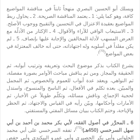
ويسلك أبو الحسين البصري منهجاً ثابتاً في مناقشة المواضيع
كافة، وهو كما يلي: 1 ـ يعتمد المناقشة الصريحة. 2 ـ يحاول ربط
المواضيع بعقيدة الاعتزال في التحسين والتقبيح ووجوب الأصلح.
3 ـ الاستيعاب الوافي للآراء والأقوال. 4 ـ الإكثار من الأدلّة مع
العرض المسهب لأدلة المخالفين والإجابة عليها بإنصاف. 5 ـ لم
يكن مقلداً في أسلوبه وله اجتهاداته، حتى أنه خالف المعتزلة في
[70]
)
(
بعض المواضع
.
يشرع الكتاب بذكر موضوع البحث وتعريفه وترتيب أبوابه، ثم
الحقيقة والمجاز. ومن ثم يناقش مباحث الأوامر بصورة مفصلة،
ثم النواهي، ويعقد عدة أبواب للعموم والخصوص، ثم المجمل
والمبيّن. بعده تكلم في الأفعال، ثم الناسخ والمنسوخ، واستدل
لحجية الإجماع، وناقش مسائله، وتكلّم طويلاً عن الأخبار، ثم
الأمارات وأحكامها، وبيّن رأيه في القياس والاجتهاد، ثم الحظر
والإباحة، وختم الكتاب ببيان مسائل المفتي والمستفتي.
6 ـ
المحرَّر في أصول الفقه، لأبي بكر محمد بن أحمد بن أبي
[71]
)
(
سهل السرخسي (450هـ)
،
تفقه السرخسي على أبي محمد
الحلواني وأبي بكر الحصيري وأبي عمرو البيكندي وأبي حفص