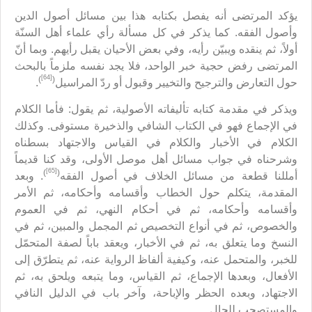
يؤكد المرتضى أنه يفصل بكتابه هذا بين مسائل أصول الدين
وأصول الفقه. كما يذكر في كل مسألة رأي علماء أهل السنّة
أولاً، ثم ينقده ويبيّن رأيه، وفي بعض الأحيان يقبل رأيهم. وبما أنّ
المرتضى رفض حجية خبر الواحد، فلا يجد نفسه ملزماً بالبحث
[64]
)
(
حول التعارض والترجيح والتخيير وقبول أو ردّ المراسيل
.
ويذكر في مقدمة كتابه تأليفاته الأصولية، ثم يقول: فأما الكلام
في الإجماع فهو في الكتاب الشافي والذخيرة مستوفى. وكذلك
الكلام في الأخبار والكلام في القياس والاجتهاد بسطناه
وشرحناه في جواب مسائل أهل موصل الأولى، وقد كنا قديماً
[65]
)
(
أمللنا قطعة من مسائل الخلاف في أصول الفقه
. وبعد
المقدمة، يتكلم حول الخطاب وأقسامه وأحكامه، ثم الأمر
وأقسامه وأحكامه، ثم في أحكام النهي، ثم في العموم
والخصوص، ثم في أنواع التخصيص ثم المجمل والمبين، ثم في
النسخ وما يتعلق به، ثم في الأخبار، ويعقد باباً لصفة المتحمّل
للخبر، والمتحمل عنه، وكيفية ألفاظ الرواية عنه، ثم يتطرّق إلى
الأفعال، وبعدها الإجماع، ثم القياس، وما يتبعه ويلحق به، ثم
الاجتهاد، وبعده الحظر والإباحة، وآخر باب في الدليل النافي
والمستصحب للحال.