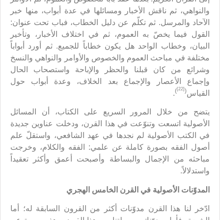
والنواهي، ثم ناقش الأخبار ومسائلها في عدة أبواب، منها خبر
الآحاد والمرسل. ثم تكلّم عن دليل الخطاب، فباب تحت عنوان:
القول فيما يخصّ به العموم، ثم في اختلاف الأخبار، وتأخير
البيان، وخطاب الواحد هل يكون خطاباً للجميع. ثم أورد أبواباً
مختلفة في مباحث العموم والخصوص والأوامر والنواهي والنسخ
وشرائع من كان قبلنا والحظر والإباحة واستصحاب الحال
وإجماع الأعصار والإجماع بعد الخلاف، وعدة أبواب حول
[22]
)
(
القياس
.
يتضح من خلال المرور السريع على الكتاب، أن المسائل
الأصولية اتسعت وتنوّعت في هذا القرن، ودخلت عناوين جديدة
في الكتب الأصولية لم نجدها في عهد الشافعي، واستقلّ علم
أصول الفقه بصورة كاملة عن علمي: الفقه والكلام، وخرجت
مباحثه من الإجمال والبساطة وأصبحت أعمق وأكثر تعقيداً
واستدلالاً.
المدوّنات الأصولية في القرن الخامس الهجري
ادّخر لنا هذا القرن مدوّنات أكثر من القرون السابقة له؛ أما