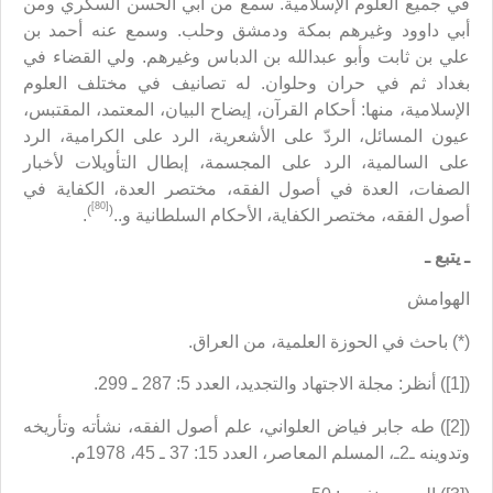
في جميع العلوم الإسلامية. سمع من أبي الحسن السكري ومن
أبي داوود وغيرهم بمكة ودمشق وحلب. وسمع عنه أحمد بن
علي بن ثابت وأبو عبدالله بن الدباس وغيرهم. ولي القضاء في
بغداد ثم في حران وحلوان. له تصانيف في مختلف العلوم
الإسلامية، منها: أحكام القرآن، إيضاح البيان، المعتمد، المقتبس،
عيون المسائل، الردّ على الأشعرية، الرد على الكرامية، الرد
على السالمية، الرد على المجسمة، إبطال التأويلات لأخبار
الصفات، العدة في أصول الفقه، مختصر العدة، الكفاية في
[80]
)
(
أصول الفقه، مختصر الكفاية، الأحكام السلطانية و..
.
ـ يتبع
ـ
الهوامش
(*) باحث في الحوزة العلمية، من العراق.
([1]) أنظر: مجلة الاجتهاد والتجديد، العدد 5: 287 ـ 299.
([2]) طه جابر فياض العلواني، علم أصول الفقه، نشأته وتأريخه
وتدوينه ـ2ـ، المسلم المعاصر، العدد 15: 37 ـ 45، 1978م.