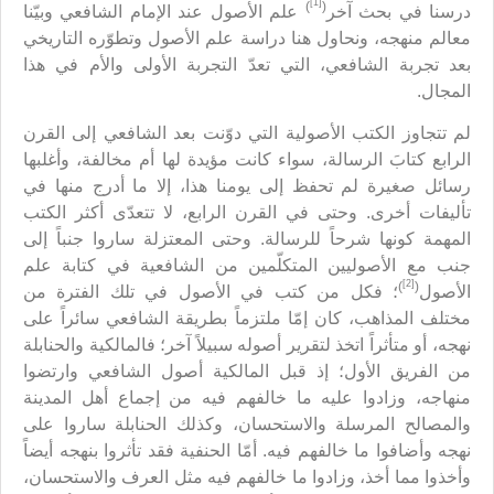
[1]
)
(
درسنا في بحث آخر
علم الأصول عند الإمام الشافعي وبيّنا
معالم منهجه، ونحاول هنا دراسة علم الأصول وتطوّره التاريخي
بعد تجربة الشافعي، التي تعدّ التجربة الأولى والأم في هذا
المجال.
لم تتجاوز الكتب الأصولية التي دوّنت بعد الشافعي إلى القرن
الرابع كتابَ الرسالة، سواء كانت مؤيدة لها أم مخالفة، وأغلبها
رسائل صغيرة لم تحفظ إلى يومنا هذا، إلا ما أدرج منها في
تأليفات أخرى. وحتى في القرن الرابع، لا تتعدّى أكثر الكتب
المهمة كونها شرحاً للرسالة. وحتى المعتزلة ساروا جنباً إلى
جنب مع الأصوليين المتكلّمين من الشافعية في كتابة علم
[2]
)
(
الأصول
؛ فكل من كتب في الأصول في تلك الفترة من
مختلف المذاهب، كان إمّا ملتزماً بطريقة الشافعي سائراً على
نهجه، أو متأثراً اتخذ لتقرير أصوله سبيلاً آخر؛ فالمالكية والحنابلة
من الفريق الأول؛ إذ قبل المالكية أصول الشافعي وارتضوا
منهاجه، وزادوا عليه ما خالفهم فيه من إجماع أهل المدينة
والمصالح المرسلة والاستحسان، وكذلك الحنابلة ساروا على
نهجه وأضافوا ما خالفهم فيه. أمّا الحنفية فقد تأثروا بنهجه أيضاً
وأخذوا مما أخذ، وزادوا ما خالفهم فيه مثل العرف والاستحسان،