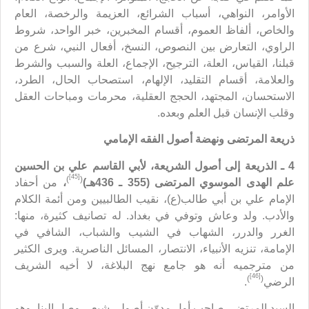
الأوامر، النواهي، أسباب الشرائع، العزيمة والرخصة، العام
والخاص، ألفاظ العموم، أقسام المخبرين، خبر الواحد، شروط
الراوي، التعارض بين النصوص، النسخ، أفعال النبي، شرع من
قبلنا، القياس، العلة، الترجيح، الإجماع، العلة والسبب والشرط
والعلامة، أقسام التقليد، الإلهام، استصحاب الحال، الطرد،
الاستحسان، المجتهد، الحجج العقلية، محرمات ومباحات العقل
وقلب الإنسان قبل العلم وبعده.
ذريعة المرتضى ونهضة أصول الفقه الإمامي
4 ـ الذريعة إلى أصول الشريعة، لأبي القاسم علي بن الحسين
[45]
)
(
علم الهدى الموسوي المرتضى (355 ـ 436هـ)
،
من أحفاد
الإمام علي بن أبي طالب(ع)، نقيب الطالبيين ومن أئمة الكلام
والأدب. ولد وعاش وتوفي في بغداد. له تصانيف كثيرة، منها:
الغرر والدرر، الشهاب في الشيب والشباب، الشافي في
الإمامة، تنزيه الأنبياء، الانتصار، المسائل الناصرية. ويرى الكثير
من مترجميه أنه هو جامع نهج البلاغة، لا أخيه الشريف
[46]
)
(
الرضي
.
السيد المرتضى صاحب أول مدوّن أصولي شيعي وصل إلينا، وهو