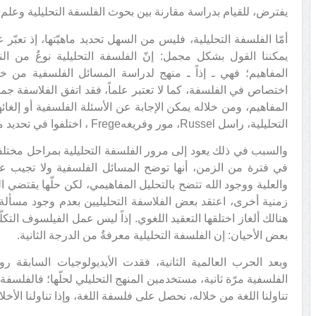
يفترض، للقيام بدراسة مقارنة بين بحوث الفلسفة التحليلية وعلم أ
أمّا الفلسفة التحليلية، فليس من السهل تحديد ماهيّتها، إذ تعبّر
يمكننا القول بشكل مجمل: إنّ الفلسفة التحليلية نوعٌ من ال
المفاهيم؛ فهي ـ إذاً ـ منهج لدراسة المسائل الفلسفية من خ
اختصاص في الفلسفة، كما لا تعتبر علماً، فقد اتفق الفلاسفة جم
المفاهيم، ومن خلاله يمكن الإجابة عن الأسئلة الفلسفية أو إلغ
التحليلية، راسل Russel، مور وفريغهFrege ، اختلفوا في تحديد معنى التحليل المفاهيمي.
والسبب في ذلك يعود إلى مرور الفلسفة التحليلية بمراحل مختل
في فترة من الزمن، أنها توضح المسائل الفلسفية ولا تجيب عنه
والعلية ووجود الله تتضح بالتحليل المفاهيمي، لكن حلّها يقتضي
زمنية أخرى، اعتقد بعض الفلاسفة التحليليين بعدم وجود مسألة
هنالك ألغاز اختلقها التعقيد اللغوي. إذاً ليس عمل الفيلسوف التكل
بعض الأحيان: إن الفلسفة التحليلية معرفةٌ من الدرجة الثانية.
وبعد الحرب العالمية الثانية، فقدت الأيديولوجيات السابقة رون
الفلسفية مرّة ثانية، مستخدمين المنهج التحليلي لحلّها؛ فالفلسفة 
تناولنا اللغة من خلاله، نحصل على فلسفة اللغة، وإذا تناولنا الأ