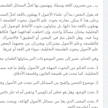
ب ـ من يعتبرون اللغة وسيلةً، ويهتمون بها لحلّ المسائل الفلسفية
قد يقول البعض: بما أن علماء الأصول لا يهتمّون باللغة لحلّ المسا
وعلى هذا لا يمكن مقارنة بحوث علم الأصول ببحوث الفلسفة التحلي
يهتمّون باللغة بحدّ ذاتها، بل يتناولون بحوث الألفاظ للوصول إ
التحليلية يبحثان مسألةً واحدة، وإن اختلفت أهدافهما فيها؛ فكل
وما فيه، وهل النقل يتمّ في المعنى أو التطبيق؟ فالاشتراك
فالفلسفة وعلم الأصول يشتركان ويقتربان من بعضهما البعض في 
علم الأصول ببحوث الفلسفة التحليلية، سواء في اللغة أو غيرها.
وفي الختام، نشير إلى بعض الموضوعات التي يتناولها العلمان معا
1. بحث الحكم من البحوث المهمّة في الأصول، وأهمّ ما فيه مسألة
التحليلية، كما تبحث في فلسفة القانون وفلسفة الأخلاق.
2. موضوع الحسن والقبح من المسائل التي تبحث في الأصول وفلسفة الأخلاق.
3. بحث الوضع، وهل هو جعلي أم تكويني؟ وذهني أم له حيّز خاص؟
4. بحث المعنى الذي يعدّ من مسائل الأصول الهامّة، ويبحث بصور
محوراً لفلسفة اللغة.