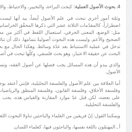
4. بحوث الأصول العملية:
كبحث البراءة، والتخيير، والاحتياط، و
وثمّة أمور أخرى تبحث في علم الأصول أيضاً، بيد أنها ليست م
اضطراراً، كالمقدّمات الثلاثة عشر التي ذكرها المحقّق الخراسان
مثل: الوضع، المعنى الحرفي، استعمال اللفظ في أكثر من معنى
الصحيح والأعم. وليست هذه البحوث أصوليةً بتمامها، ذلك أن نتائ
تدخل في عملية الاستنباط بعد عدّة وسائط. وهكذا الحال مع بح
البحث عن حقيقة الاعتبار، وهو بحث فلسفي، وكلّها تبحث في أصو
والذي يبدو أن هذه المسائل يجب فصلها عن أصول الفقه، وتسم
الأصول.
أما العلاقة بين علم الأصول والفلسفة التحليلية، فإنني أعتقد بوج
وفلسفة الأخلاق، وفلسفة القانون، وفلسفة المنطق والرياضيات
على بعضه، لكن قبل عدّ موارد المقارنة والقياس هذه، يجب أن
والفلسفة التحليلية.
ويمكننا القول: إنّ فريقين من العلماء والباحثين تناولا البحوث اللغ
أ ـ المهتمّون باللغة نفسها، والباحثون فيها، كعلماء اللسان.