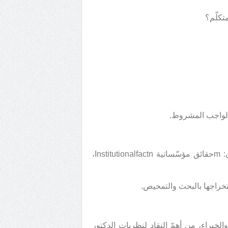
12. بحث الاعتباريات، ويبحث في الفلسفة التحليلية تحت عنوان: mحقائق مؤسّساتية Institutionalfactn،
ستخراجها بالبحث والتمحيص.
خبراء، من أهمّ النقاد لنظريات الدكتور