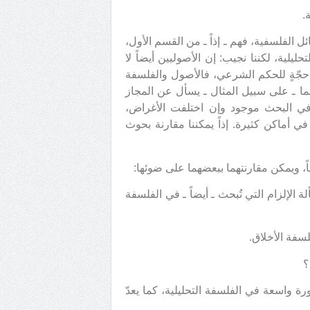
.
ئل الفلسفية، فهم ـ إذاً ـ من القسم الأول،
لية، لكننا نجيب: إن الأصوليين أيضاً لا
لى حجّةٍ للحكم الشرعي، فالأصول والفلسفة
اهما ـ على سبيل المثال ـ يسأل عن المجاز
 في البحث موجود وإن اختلفت الأغراض،
أماكن كثيرة. إذاً يمكننا مقارنة بحوث
ً، ويمكن مقارنتهما ببعضهما على ضوئها:
 الإلزام التي تُبحث ـ أيضاً ـ في الفلسفة
ة واسعة في الفلسفة التحليلية، كما يعدّ