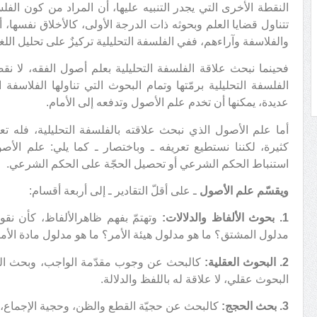
النقطة الأخرى التي يجدر التنبيه عليها، أن المراد من كون الفلسفة
تتناول قضايا العلم وبحوثه ذات الدرجة الأولى، كالأخلاق نفسها، أ
والفلاسفة وآراءهم، ففي الفلسفة التحليلية تركيزٌ على تحليل اللغ
فحينما نبحث علاقة الفلسفة التحليلية بعلم أصول الفقه، لا ن
الفلسفة التحليلية برمّتها وتمام البحوث التي تناولها الفلاسفة 
عديدة، يمكنها أن تخدم علم الأصول وتدفعه إلى الأمام.
أما علم الأصول الذي نبحث علاقته بالفلسفة التحليلية، فله
كثيرة، لكننا نستطيع تعريفه ـ وباختصار ـ كما يلي: علم الأ
استنباط الحكم الشرعي أو تحصيل الحجّة على الحكم الشرعي.
ويقسّم علم الأصول
ـ على أقلّ التقادير ـ إلى أربعة أقسام:
1. بحوث الألفاظ والدلالات:
وتهتمّ بفهم ظاهرالألفاظ، كأن نق
مدلول المشتق؟ ما هو مدلول هيئة الأمر؟ ما هو مدلول مادة الأمر
2. البحوث العقلية:
كالبحث عن وجوب مقدّمة الواجب، وبحث الضدّ،
البحوث عقلي، لا علاقة له باللفظ والدلالة.
3. بحث الحجج:
كالبحث عن حجيّة القطع والظن، وحجية الإجماع، وا