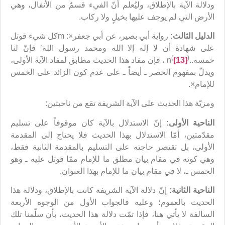
ودلالة الآية بالإطلاق، وليُعلم أنّ الفيء قسمٌ من الأنفال، وهي
الأرض التي لم يوجف عليها بخيلٍ ولا ركاب.
الدليل الثالث:
رواية أبي بصير، عن أبي جعفر×: mكل شيء قوتل
على شهادة أن لا إله إلا الله ومحمد رسول الله’ فإنّ لنا
(
)
خمسه..n
[13]
، فإن مفاد هذا الحديث مطابق لمفاد الآية الأولى،
ويدلّ بمفهوم الحصر ـ أيضاً ـ على عدم كون الزائد على الخمس
للإمام×.
ومزيّة هذا الحديث على الآية الشريفة تقع من ناحيتين:
الناحية الأولى:
إنّ الاستدلال بالآية كان موقوفاً على تسليم
مقدّمتين، أمّا الاستدلال بهذا الحديث فلا يحتاج إلى المقدمة
الأولى، بل تقتصر حاجته على التسليم بالمقدمة الثانية فقط،
وهي كونه في مقام بيان مطلق ما للإمام ممّا قوتل عليه ـ وهو
الخمس ـ، لا في مقام بيان ما للإمام بهذا العنوان.
الناحية الثانية:
إنّ دلالة الآية الشريفة كانت بالإطلاق، ودلالة هذا
الحديث بالعموم؛ وعليه فالجواب الأول من الوجوه الأربعة
السالفة لا يأتي هنا، فإذا تمّت دلالة هذا الحديث، بأن سلّمنا تلك