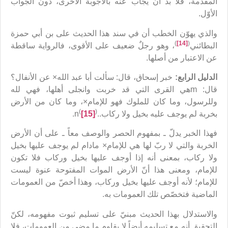
المقدمة، فلا بد أن يجاب عنه بالأجوبة الأخرى، دون الجواب
الأوّل.
والذي يهوّن الخطب أن في سند هذا الحديث على بن أبي حمزة
)
[14]
(
البطائني
، وهو رجلٌ ضعيف على الأقوى، فالرواية ساقطة
عن الاعتبار من أصلها.
الدليل الرابع:
خبر إسحاق، قال: سألت أبا عبد الله× عن الأنفال؟
قال: mهي القرى التي قد خربت وانجلى أهلها، فهي لله
وللرسول، وما كان للملوك فهو للإمام×، وما كان من الأرض
(
)
بخربة لم يوجف عليه بخيل ولا ركاب..n
[15]
.
فهذا الخبر يدلّ ـ بمفهوم الحصر والوصف معاً ـ على أن الأرض
الخربة والتي لا ربّ لها هي للإمام× مادام لم يوجف عليها بخيل
ولا ركاب، بمعنى أنه إذا أوجف عليها بخيل وركاب فلا تكون
للإمام، ومعنى هذا أنّ الأرض الموات المفتوحة عنوة ليست
للإمام؛ لأنه أوجف عليها بخيل وركاب، وهذا أخصّ من العمومات
الماضية فتخصّص تلك العمومات به.
والاستدلال بهذا الحديث مبنيّ على تسليم ثبوت مفهومه، لكنّ
التحقيق أنه مع تسليمه أيضاً لا يقاوم ما مضى من العمومات، فلا