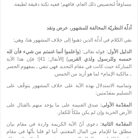
مساوقاً لتخصيص ذلك العام، فافهم؛ ففيه نكتة دقيقة لطيفة.
أدلّة النظريّة المخالفة للمشهور، عرض ونقد
بقي الكلام في أدلّة الذين ذهبوا إلى خلاف المشهور هنا، وهي:
الدليل الأول:
قوله تعالى: {
واعلموا أنما غنمتم من شيء فأن لله
خمسه وللرسول ولذي القربى
} [الأنفال: 41]؛ فإن هذا الآية
المباركة حيث كانت في مقام التحديد فهي تنفي ـ بمفهوم الحصر
ـ مالكية الإمام× لما هو أزيد من الخمس.
وتمامية الاستدلال بهذه الآية على خلاف المشهور يتوقّف على
التسليم بمقدّمتين:
المقدّمة الأولى:
صدق الغنيمة على ما يؤخذ منهم بالقتال على
الأرض الخربة وإن لم يكن ملكاً للكفار.
المقدّمة الثانية:
دعوى أنّ الآية الكريمة واردة في مقام بيان
مطلق ما للإمام من المال المغتنم، أما لو قلنا بأنّها في مقام