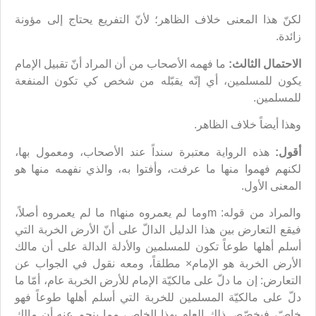
لكنّ هذا المعنى خلاف الظاهر؛ لأنّ التفريع يحتاج إلى مؤونة
زائدة.
الاحتمال الثالث:
ما فهمه الأصحاب من أن المراد أنّ تقبيل الإمام
يكون للمسلمين، أي إنّه يقبّله من شخص كي تكون المنفعة
للمسلمين.
وهذا أيضاً خلاف الظاهر.
أقول:
هذه الرواية معتبرة سنداً عند الأصحاب، ومعمول بها،
لكنهم فهموا منها ما عرفت، وأفتوا به، والذي نفهمه منها هو
المعنى الأول.
والمراد من قوله: mوما لم يعمروه منهاn ما لم يعمروه أصلاً،
فيقع التعارض بين هذا الدليل الدالّ على أنّ الأرض الخربة التي
أسلم أهلها طوعاً تكون للمسلمين والأدلة الدالة على أن مالك
الأرض الخربة هو الإمام× مطلقاً، ومعه نقول في الجواب عن
التعارض: إن ما دلّ على مالكيّة الإمام للأرض الخربة عام، أمّا ما
دلّ على مالكيّة المسلمين للخربة التي أسلم أهلها طوعاً فهو
خاصّ، فيخصّص ذلك العام بهذا الخاص، مما ينجم عنه أن مالك