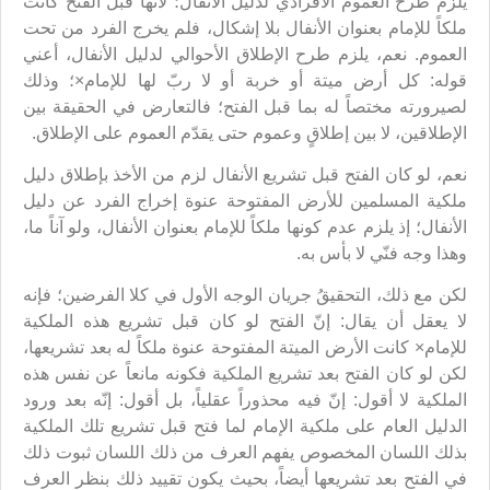
يلزم طرح العموم الأفرادي لدليل الأنفال؛ لأنها قبل الفتح كانت
ملكاً للإمام بعنوان الأنفال بلا إشكال، فلم يخرج الفرد من تحت
العموم. نعم، يلزم طرح الإطلاق الأحوالي لدليل الأنفال، أعني
قوله: كل أرض ميتة أو خربة أو لا ربّ لها للإمام×؛ وذلك
لصيرورته مختصاً له بما قبل الفتح؛ فالتعارض في الحقيقة بين
الإطلاقين، لا بين إطلاقٍ وعموم حتى يقدّم العموم على الإطلاق.
نعم، لو كان الفتح قبل تشريع الأنفال لزم من الأخذ بإطلاق دليل
ملكية المسلمين للأرض المفتوحة عنوة إخراج الفرد عن دليل
الأنفال؛ إذ يلزم عدم كونها ملكاً للإمام بعنوان الأنفال، ولو آناً ما،
وهذا وجه فنّي لا بأس به.
لكن مع ذلك، التحقيقُ جريان الوجه الأول في كلا الفرضين؛ فإنه
لا يعقل أن يقال: إنّ الفتح لو كان قبل تشريع هذه الملكية
للإمام× كانت الأرض الميتة المفتوحة عنوة ملكاً له بعد تشريعها،
لكن لو كان الفتح بعد تشريع الملكية فكونه مانعاً عن نفس هذه
الملكية لا أقول: إنّ فيه محذوراً عقلياً، بل أقول: إنّه بعد ورود
الدليل العام على ملكية الإمام لما فتح قبل تشريع تلك الملكية
بذلك اللسان المخصوص يفهم العرف من ذلك اللسان ثبوت ذلك
في الفتح بعد تشريعها أيضاً، بحيث يكون تقييد ذلك بنظر العرف