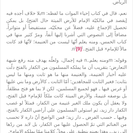
الرياض.
نعم، قال في كتاب إحياء الموات ما لفظه: mبلا خلاف أجده فيه
[يقصد في مالكيّة الإمام للأرض الميتة حال الفتح]، بل يمكن
تحصيل الإجماع عليه، فضلاً عن محكيّه، مستفيضاً أو متواتراً،
مضافاً إلى النصوص التي أشرنا إليها آنفاً، ومرّ كثير منها في
كتاب الخمس، ومنه يعلم أنّها ليست من الغنيمة؛ لأنّها قد كانت
(
)
مالاً للإمام× قبل الفتح..n
[9]
.
وقوله: mومنه يعلم..n فيه إجمال، ولعلّه يهدف منه رفع شبهة
التعارض؛ بتقريب أن ما يملكه المسلمون من الكفار بالفتح دلّت
عليه أخبار الغنيمة، والغنيمة منها ما هو ثابت ومنها ما ليس
بثابت؛ فغير الثابت للمجاهدين؛ أمّا الثابت ـ كالأرض وما بني عليها
أو غرس فيها ـ فهو لجميع المسلمين، لكن لا بما هو فتح مطلقاً،
بل بوصفه غنيمةً، والأرض الميتة كانت ملكاً للإمام× قبل الفتح،
ولا يعقل أن يكون ملك الغير غنيمة من الكفار، فمثلاً لو غصب
الكفار دار زيد، ثم استولى المسلمون على أراضي الكفار بالفتح،
وفيها ـ حسب الفرض ـ دار زيد؛ فمن الواضح أنّ داره لا تحسب
من الغنائم التي تمّ الحصول عليها من الكفار، بل لابد من ردّها
إلى زيد..، وهذا بعينه ينطبق على محلّ كلامنا ممّا يملكه الإمام×.