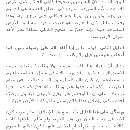
الوجه الثالث؛ لأنّ النسبة بين صحيح الكابلي الحاكم بكون الأرض
للإمام× والآية الشريفة الواردة في مطلق الغنيمة هي العموم
من وجه، وليس بين أيدينا عام فوقاني حتى نرجع إليه، وهذا
بخلاف ما لو كان المعارض هو حديث ملكية المسلمين للأرض
المفتوحة عنوة؛ فإنّه أخصّ من صحيح الكابلي مطلقاً؛ نظراً لأخذ
عنوان الأرض فيه.
الدليل الثاني:
قوله تعالى:{
ما أفاء الله على رسوله منهم فما
أوجفتم عليه من خيل ولا ركاب…
} [الحشر: 7].
وذلك أنّ mماn هنا نافية؛ بقرينة: {
ولا ركاب
}؛ وكذلك بقرينة
الاستدراك بـ mلكنn، وقد وردت الآية في سياق رفع استيحاشهم
واستبعادهم أن يكون ذلك كلّه لرسول الله’، فقالت ـ في مقام
التقريب ـ: إنّكم لم توجفوا بخيل وركاب، فلا حقّ لكم فيه، وفيها
نوع دلالة على أن ما أوجفتم عليه بخيل لا ينبغي للرسول ووصيّه
أخذه منكم، وإطلاق هذا الكلام يشمل ما لو كانت الأرض خربةً.
ويسجَّل على هذا الدليل
بأنّنا نمنع هذا الإطلاق؛ لعدم ثبوت كون
الآية في مقام البيان من هذه الجهة، ولو سُلّم إطلاقها كانت
كالآية السابقة، وتتقدّم أخبار المدّعى عليها؛ لكون دلالتها بالعموم