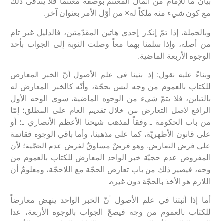
بيان ما للإمام من المال المغتنم بوصفه مغتنماً فلا يتنافى ذلك
مع كون شيء منه ملكاً له× من أوّل الأمر بعنوان آخر.
وبالجملة، إذا تمّ إنكار إحدى هاتين المقدّمتين، فالدليل غير تام
من أصله، وإذا سلمنا بهما معاً وصلت النوبة إلى الجواب بأحد
الوجوه الأربعة الماضية.
وبناءً عليه نقول: إذا بنينا في علم الأصول أنّ الخبر المعارض
للكتاب بالعموم من وجه ليس بحجّة، وأنّه كالخبر المعارض له
بالتباين، فلا يتمّ شيء من الوجوه الماضية، سوى الوجه الأول
الرافع لأصل التعارض من خلال تقديم العام على المطلق؛ إمّا
من باب الحكومة ـ وفقاً لمذهب شيخنا الأعظم الأنصاري ـ؛ أو
على قانون الأظهريّة، كما على مذهبنا، وأما باقي الوجوه فقائمة
على فرض التعارض، وهو فرضٌ مساوقٌ لفرض عدم الحجّية؛ لأن
المفروض عدم حجيّة خبر الواحد المعارض للكتاب بالعموم من
وجه، فيصير ذلك من باب تعارض الحجّة مع اللاحجّة، ومعلومٌ أن
اللازم هو الأخذ بالحجّة دون غيره.
أما إذا أثبتنا في علم الأصول أنّ الخبر الواحد ينهض معارضاً
للكتاب بالعموم من وجه فيصحّ الجواب بالوجوه الأربعة، عدا