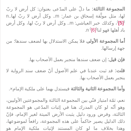
المجموعة الثالثة:
ما دلّ على المدّعى بعنوان: كل أرض لا ربّ
لها، مثل موثَّقة إسحاق بن عمار: m.. وكل أرض لا ربّ لها..n
(
)
[5]
، وكذلك خبر العياشي: m.. وكل أرض لا ربّ لها، وكل أرض
(
)
باد أهلها فهو لناn
[6]
.
أما المجموعة الأولى
فلا يمكن الاستدلال بها لضعف سندها؛ من
جهة إرسالها.
فإن قيل:
إن ضعف سندها منجبر بعمل الأصحاب بها.
قلت:
قد ثبت عندنا في علم الأصول أنّ ضعف سند الرواية لا
ينجبر بعمل الأصحاب بها.
وأما المجموعة الثانية والثالثة
فيستدل بهما على ملكية الإمام×.
نعم، ثمّة امتياز فنّي بين المجموعة الثالثة والمجموعتين الأوليين،
وهو أنّه لو كان المدرك هنا في إثبات المدّعى هو المجموعة
الثالثة، وفرض ورود دليل يثبت الأرض الميتة لغير الإمام، فإنّ
ذلك الدليل يصير حاكماً على هذه المجموعة، رافعاً لموضوعها،
وهذا بخلاف ما لو كان المستند لإثبات ملكية الإمام هو