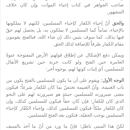
صاحب الجواهر في كتاب إحياء الموات، وإن كان خلاف
المشهور.
والحق
أنّ إحياء الكفار كإحياء المسلمين، لكنهم لا يملكونها
بالإحياء، تماماً كما المسلمين لا يملكون به، بل يحصل لهم حقّ
فيها بذلك، كما سوف يتبين ذلك إن شاء الله، فبالفتح يقومون
مقام الكفار طرفاً للإضافة لذلك الحق.
ويمكن دفع الإشكال عن إطلاق قولهم: الأرض المفتوحة عنوةً
العامرة حين الفتح ولو كانت خربة حين تشريع الأنفال
للمسلمين، أي إثبات كونها لهم، بوجوه أخر:
الوجه الأول:
ويقوم على أن ما يكون للمسلمين بالفتح يكون من
باب الغنيمة، وأنّ الغنيمة تختصّ بما كان للكفار شرعاً؛ فيكون
معنى صيرورته للمسلمين حينئذٍ هو صيرورته لهم على النحو
الذي كان للكفار؛ فإن كان حقاً فيكون للمسلمين كذلك، وإن
كان للكفار ملكاً فيكون للمسلمين كذلك، وإحياء الكفّار كإحياء
المسلمين يوجب الحقيّة، فتكون بعد الفتح للمسلمين.
لكنّ هذا المبنى باطل؛ فإنّ ما ورد من أنّ ما أخذ بالسيف