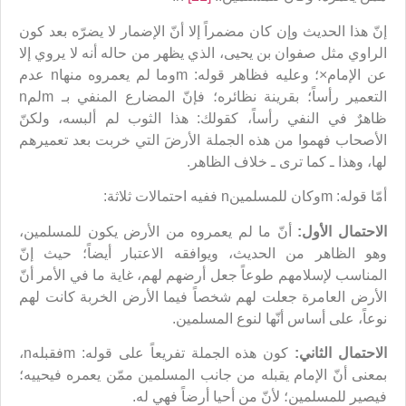
إنّ هذا الحديث وإن كان مضمراً إلا أنّ الإضمار لا يضرّه بعد كون
الراوي مثل صفوان بن يحيى، الذي يظهر من حاله أنه لا يروي إلا
عن الإمام×؛ وعليه فظاهر قوله: mوما لم يعمروه منهاn عدم
التعمير رأساً؛ بقرينة نظائره؛ فإنّ المضارع المنفي بـ mلمn
ظاهرٌ في النفي رأساً، كقولك: هذا الثوب لم ألبسه، ولكنّ
الأصحاب فهموا من هذه الجملة الأرضَ التي خربت بعد تعميرهم
لها، وهذا ـ كما ترى ـ خلاف الظاهر.
أمّا قوله: mوكان للمسلمينn ففيه احتمالات ثلاثة:
الاحتمال الأول:
أنّ ما لم يعمروه من الأرض يكون للمسلمين،
وهو الظاهر من الحديث، ويوافقه الاعتبار أيضاً؛ حيث إنّ
المناسب لإسلامهم طوعاً جعل أرضهم لهم، غاية ما في الأمر أنّ
الأرض العامرة جعلت لهم شخصاً فيما الأرض الخربة كانت لهم
نوعاً، على أساس أنّها لنوع المسلمين.
الاحتمال الثاني:
كون هذه الجملة تفريعاً على قوله: mفقبلهn،
بمعنى أنّ الإمام يقبله من جانب المسلمين ممّن يعمره فيحييه؛
فيصير للمسلمين؛ لأنّ من أحيا أرضاً فهي له.