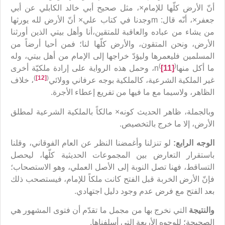
أنّ الأرض كلّها للإمام×، مثل صحيح أبي خالد الكابلي عن أبي
جعفر×، أنّه قال: mوجدنا في كتاب علي× أنّ الأرض لله يورثها
من يشاء من عباده والعاقبة للمتقين،أنا وأهل بيتي الذين أورثنا
الأرض، ونحن المتقون، والأرض كلّها لنا؛ فمن أحيا أرضاً من
المسلمين فليعمرها وليؤدّ خراجها إلى الإمام من أهل بيتي، وله
(
)
ما أكل منهاn
[11]
، وحمل هذه الرواية على إرادة ملكيّة أخرى
)
[12]
(
غير الملكية الشرعية، كالملكية بوجه عرفاني وولائي
، خلاف
الظاهر، ولاسيما مع ما فيها من تفريع إعطاء الأجرة.
وبالجملة، ظاهر الحديث كونه× مالكاً بالملكية الشرعية لمطلق
الأرض، إلا ما خرج بالتخصيص.
الوجه الرابع:
لو تنزلنا وأغمضنا النظر عن العام الفوقاني، وقلنا
باستقرار التعارض بين المجموعات الحديثية كلّها، ليحصل
التساقط، فهنا تصل النوبة إلى الأصل العملي، وهو الاستصحاب؛
فإنّ الأرض الخربة قبل الفتح كانت ملكاً للإمام، فيستصحب ذلك
بعد الفتح مع فرض عدم وجود دليل اجتهادي.
والنتيجة
التي نخرج بها من مجمل ما تقدّم أن فتوى المشهور هي
الصحيحة؛ للوجوه الأربعة التي أسلفناها.