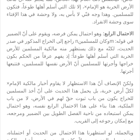
الأرض الخربة هو الإمام×، إلا تلك التي أسلم أهلها طوعاً، فتكون
للمسلمين. وهذا وجه فنّي لا بأس به، ولا وحشة في هذا الإفتاء
سوى وحشة الانفراد.
الاحتمال الرابع:
وهو احتمال يمكن فرضه، ويقوم على أنّ الضمير
في قوله: mوكان للمسلمينn راجع إلى الخراج المذكور في صدر
الحديث، لكنّه مع ذلك يستظهر منه مالكية المسلمين للأرض
الخربة التي أسلم أهلها طوعاً؛ إذ يفهم عرفاً من الحكم بكون
خراجها وأجرتها للمسلمين أنّ الأرض نفسها للمسلمين، فتتبعها
أجرتها.
ولكنّ الإنصاف أنّ هذا الاستظهار لا يقاوم أخبار مالكية الإمام×
لكلّ أرض خربة، بل يحمل هذا الحديث على أنّ أخذ المسلمين
للخراج يكون من باب ثبوت حقّ لهم في الأرض، لا من باب
الملكية، هذا بناء على هذا الاحتمال الرابع نفسه، وهو احتمال
يمكن استبعاده من ناحية الفصل الطويل بين الضمير ومرجعه،
مع إمكان رجوعه إلى القريب.
وبالجملة، لو استظهرنا هذا الاحتمال من الحديث أو احتملناه،