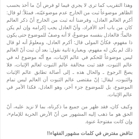
وهذا التقريب كما ترى لا يجري فيما لو فرض أنّ ما أخذ بحسب
الظاهر موضوعاً ثبت من الخارج عدم موضوعيّته، فمثلاً: لو قال:
أكرم العالم العادل، وفرضنا أنه ثبت من الخارج أنّ ذكر العالم
كان من باب أحد الأفراد، وأنّ العادل يجب إكرامه وإن لم يكن
عالماً؛ فالعادل بنفسه موضوعٌ، لا أنه وصفٌ للموضوع حتى يكون
ذا مفهوم، فكأنّ المولى قال: أكرم العادل، ومعلومٌ أنه لو قال
ذلك لم يكن له مفهوم، وبعبارة ثانية نقول: بعد أن ثبت أنّ العالم
ليس موضوعاً للحكم في عالم الإثبات، مع أنّه موضوع له في
عالم الثبوت، فقد ثبت مخالفة عالم الثبوت لعالم الإثبات، فلا
يصحّ الرجوع ـ والحال هذه ـ إلى أصالة تطابق عالم الإثبات
والثبوت، ليقال: إنّ مقتضى عالم الثبوت أن العالم ليس تمام
الموضوع، بل للموضوع جزء آخر، وهو العادل، فكذا الأمر في
عالم الإثبات.
وكيف كان، فقد ظهر من جميع ما ذكرناه، بما لا نزيد عليه، أنّ
الحق هو ما ذهب إليه المشهور من أنّ الأرض الخربة للإمام×،
وإن كانت مفتوحةً عنوة.
تناقض مفترض في كلمات مشهور الفقهاء!!