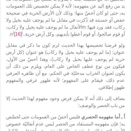
بد من رفع اليد عن مفهومه؛ لأنه لا يمكن تخصيص تلك العمومات
به، حتى لو كان أخصّ منها؛ وذلك لأن الأرض الخربة في صحيحة
حفص أو حسنته قد ذُكرت في مقابل ما لم يوجف عليه بخيل ولا
ركاب، فقد ورد فيها: mالأنفال ما لم يوجف عليه بخيل ولا ركاب،
(
)
أو قوم صالحوا، أو قوم أعطوا بأيديهم، وكل أرض خربة..n
[16]
.
ولو فرضنا تخصيصها بهذا الحديث لزم كون ما ذكر في مقابل
عنوان: (ما لم يوجف عليه بخيل ولا ركاب) هو عنوان (كل أرض
خربة لم يوجف عليها بخيل ولا ركاب)، وهذا أخصّ من الأول،
فيكون من نوع عطف الخاص على العام، ويلزم من ذلك أن
يكون لعنوان الخراب مدخليّة في الحكم، مع أن ظاهره العرفي
عدم ذلك، فيقدّم على المفهوم؛ لأنه ظهور عرفي والمفهوم
ظهور إطلاقي.
يضاف إلى ذلك أنه لا يمكن فرض وجود مفهوم لهذا الحديث إلا
من باب الحصر والوصف:
أ ـ أما مفهومه الحصري
فليس أخصّ من العمومات حتى تُخصَّص
به؛ فإن مفهومه المستفاد من الحصر ليس عدم أنفاليّة خصوص
الأرض الخربة التي لم تتصف بتلك الصفة ـ وهي أخذها من الكفار