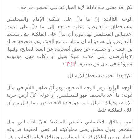
لكن قد مضى منع دلالة الآية المباركة على الحصر، فراجع.
الوجه الثالث:
إنّ ما دلّ على ملكية الإمام والمسلمين
متساقطان بالتعارض، وعليه فنرجع إلى ما دلّ على ثبوت
اختصاص المسلمين بها، دون أن يدلّ على الملكية حتى يسقط
بالتعارض، بل هو ذو لسان متناسب مع الحقّ، وهو صحيحة حماد
بن عيسى أو حسنته، عن بعض أصحابه، عن العبد الصالح، وفيها:
mوالأرضون التي أخذت عنوةً بخيل أو ركاب فهي موقوفة
(
)
متروكة في يدي من يعمرها..n
[20]
.
لكنّ هذا الحديث ساقطٌ؛ للإرسال.
الوجه الرابع:
وهو الوجه الصحيح، وهو أنّ ظاهر اللام في مثل
قوله: ما أخذ بالسيف فهو للمسلمين، أو قوله: كلّ أرض خربة
للإمام، وقولك: المال لزيد، هو إفادة الاختصاص، وما يقال من أن
اللام للملكية غلط.
نعم، إطلاق الاختصاص يقتضي الملكية؛ فإنّ اختصاص مال
لشخص بقول مطلق يعني مملوكيته له، ففي الحقيقة قد وقع
التعارض بين إطلاق قوله: للمسلمين وإطلاق قوله: للإمام، وهما