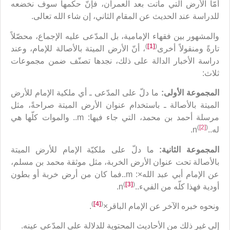
أمّا الأرض التي ماتت بعد العمران، فإنّ حكمها سوف نخضعه
للدراسة عند الحديث عن المقام الثاني، إن شاء الله تعالى.
والمشهور بين فقهاء الإمامية، بل المدّعى عليه الإجماع، محصّلاً
)
[1]
(
تارةً ومنقولاً أخرى
، أنّ الأرض الميتة بالأصالة للإمام، وعند
دراسة الأخبار الدالة على ذلك، نجدها تصنّف ضمن مجموعات
ثلاث:
المجموعة الأولى:
ما دلّ على المدّعى ـ أي ملكية الإمام للأرض
الميتة بالأصالة ـ باستخدام عنوان الأرض الميتة صراحةً، مثل
مرسلة أحمد بن محمد، التي جاء فيها: m.. والموات كلّها هي
(
[2]
)
له..n
.
المجموعة الثانية:
ما دلّ على ملكيّة الإمام للأرض الميتة
بالأصالة تحت عنوان الأرض الخربة، مثل موثقة محمد بن مسلم،
عن الإمام أبي عبد الله×: m..فما كان من أرض خربة أو بطون
(
[3]
)
أودية فهذا كلّه من الفيء..n
.
)
[4]
(
ونحوه خبره الآخر عن الإمام الباقر×
.
إلى غير ذلك من الأحاديث المحتوية للدلالة على المدّعى عينه.