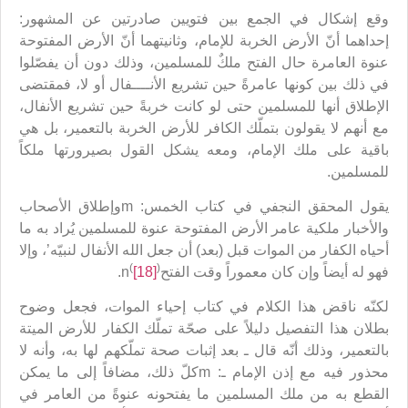
وقع إشكال في الجمع بين فتويين صادرتين عن المشهور:
إحداهما أنّ الأرض الخربة للإمام، وثانيتهما أنّ الأرض المفتوحة
عنوة العامرة حال الفتح ملكٌ للمسلمين، وذلك دون أن يفصّلوا
في ذلك بين كونها عامرةً حين تشريع الأنــــفال أو لا، فمقتضى
الإطلاق أنها للمسلمين حتى لو كانت خربةً حين تشريع الأنفال،
مع أنهم لا يقولون بتملّك الكافر للأرض الخربة بالتعمير، بل هي
باقية على ملك الإمام، ومعه يشكل القول بصيرورتها ملكاً
للمسلمين.
يقول المحقق النجفي في كتاب الخمس: mوإطلاق الأصحاب
والأخبار ملكية عامر الأرض المفتوحة عنوة للمسلمين يُراد به ما
أحياه الكفار من الموات قبل (بعد) أن جعل الله الأنفال لنبيّه’، وإلا
(
)
فهو له أيضاً وإن كان معموراً وقت الفتحn
[18]
.
لكنّه ناقض هذا الكلام في كتاب إحياء الموات، فجعل وضوح
بطلان هذا التفصيل دليلاً على صحّة تملّك الكفار للأرض الميتة
بالتعمير، وذلك أنّه قال ـ بعد إثبات صحة تملّكهم لها به، وأنه لا
محذور فيه مع إذن الإمام ـ: mكلّ ذلك، مضافاً إلى ما يمكن
القطع به من ملك المسلمين ما يفتحونه عنوةً من العامر في