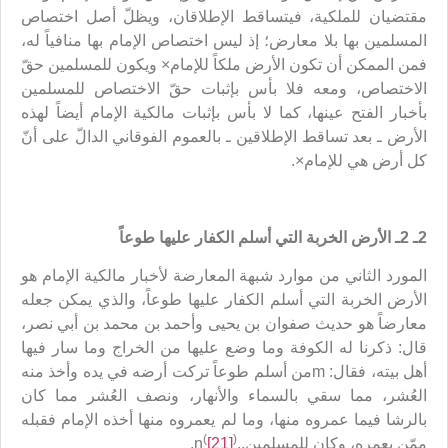
مقتضيان للملكية، فيتساقط الإطلاقان، ويظلّ أصل اختصاص
المسلمين بها بلا معارض؛ إذ ليس اختصاص الإمام بها منافياً له،
فمن الممكن أن تكون الأرض ملكاً للإمام× ويكون للمسلمين حقّ
الاختصاص، ومعه فلا بأس بإثبات حقّ الاختصاص للمسلمين
بأخبار الفتح عينها، كما لا بأس بإثبات مالكية الإمام أيضاً لهذه
الأرض ـ بعد تساقط الإطلاقين ـ بالعموم الفوقاني الدالّ على أنّ
كل أرض هي للإمام×.
2ـ 2ـ الأرض الخربة التي أسلم الكفار عليها طوعاً
المورد الثاني من موارد شبهة المعارضة لأخبار مالكية الإمام هو
الأرض الخربة التي أسلم الكفار عليها طوعاً، والذي يمكن جعله
معارضاً هو حديث صفوان بن يحيى وأحمد بن محمد بن أبي نصر،
قال: ذكرنا له الكوفة وما وضع عليها من الخراج وما سار فيها
أهل بيته، فقال: mمن أسلم طوعاً تركت أرضه في يده وأخذ منه
العُشر، مما سقي بالسماء والأنهار، ونصف العُشر مما كان
بالرشا فيما عمروه منها، وما لم يعمروه منها أخذه الإمام فقبله
(
)
ممّن يعمره، وكان للمسلمين..n
[21]
.