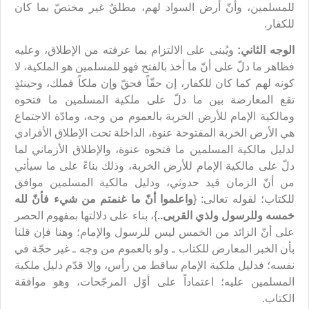
للمسلمين، وأنّ أرض السواد لهم، مطلقٌ غير مختصّ بما كان
للكفار.
الوجه الثاني:
ويُبنى على الالتزام بما عرفته من الإطلاق، وعليه
فظاهر ما دلّ على أنّ ما أخذ بالفتح فهو للمسلمين هو الملكية، لا
كونه لهم كما كان للكفار، إن حقّاً فحقّ وإن ملكاً فملك، وحينئذٍ
تقع المعارضة بين ما دلّ على ملكية المسلمين ما فتحوه
ومالكية الإمام للأرض الخربة بالعموم من وجه، ومادّة الاجتماع
هي الأرض الخربة المفتوحة عنوة، الداخلة تحت الإطلاق الأفرادي
لدليل مالكية المسلمين ما فتحوه عنوة، والإطلاق الأزماني لما
دلّ على مالكية الإمام للأرض الخربة، وذلك بناءً على ما سيأتي
من أنّ الزمان قيد حدوثي، ودليل مالكية المسلمين موافق
للكتاب؛ لقوله تعالى: {
واعلموا أنّ ما غنمتم من شيء فأنّ لله
خمسه وللرسول ولذي القربى..
}، بناء على دلالتها بمفهوم الحصر
على أنّ الزائد من الخمس ليس للرسول والإمام؛ وهنا فإن قلنا
بأن الخبر المعارض للكتاب ـ ولو بالعموم من وجه ـ غير حجّة في
نفسه؛ فدليل ملكية الإمام ساقط من رأس، وإلا قدّم دليل ملكية
المسلمين عليه؛ اعتماداً على أوّل المرجّحات، وهو موافقة
الكتاب.