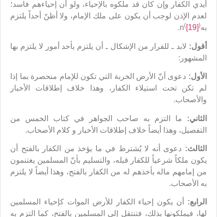
أيدي الكفار وإن كان قد ملكوه بالإحياء، ولو أن إحياءهم فاسد؛
لعدم الإذن لوجب أن يكون على ملك الإمام، ولا أظنّ أحداً يلتزم
(
)
بهn
[19]
.
أقول:
لابد ـ للفرار من الإشكال ـ أن يلتزم بأحد أمور لا يلتزم بها
المشهور:
الأول:
دعوى أنّ الأرض الخربة التي تكون للإمام منحصرة بما إذا
لم تكن تحت استيلاء الكفار، وهذا خلاف إطلاقات الأخبار
والأصحاب.
الثاني:
ما التزم به صاحب الجواهر في كتاب الخمس من
التفصيل، وهذا أيضاً خلاف إطلاقات الأخبار و كلام الأصحاب.
الثالث:
دعوى أنه لا يُشترط في ما يؤخذ من الكفار بالفتح أن
يكون ملكاً شرعياً للكفار قبله، والتسليم بأنّ المسلمين يغتنمون
من إمامهم ماله بأخذهم له من الكفار بالفتح، وهذا أيضاً لا يلتزم
به الأصحاب.
الرابع:
أن يكون إحياء الكفار للأرض الموات كإحياء المسلمين
لها، فيملكونها بذلك، فتنتقل إلى المسلمين بالفتح، كما التزم به