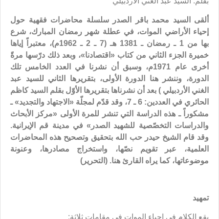
بقلم: السيد عبد الغني الأردبيلي
ألقى السيد محمد باقر الصدر سلسلة محاضرات فقهية حول
إحياء الأراضي الموات، في عطلة شهر رمضان المبارك، شرع
بها من 1 ـ رمضان ـ 1381 هـ (7 ـ 2 ـ 1962م)، معتبراً إياها
خميرة الجزء الثاني من كتاب «اقتصادنا»، وبعد ذلك درّسها مرةً
أخرى عام 1971م، وسبق أن نشرنا في العدد الخامس تلك
الدورة، وننشر هنا الدورة الأولى، بتقريرها الثاني للسيد عبد
الغني الأردبيلي
)
بعد أن نشرناها بتقريرها الأوّل بقلم السيد كاظم
الحائري في العددين: 6 ـ 7، وقد قدّم لمجلّة «الاجتهاد والتجديد» ـ
مشكوراً ـ هذه الدراسة التي تنشر للمرة الأولى «مركز الأبحاث
والدراسات التخصّصية للشهيد الصدر» في مدينة قم الإيرانية.
وقد قام الشيخ حيدر حب الله بتحقيق وتصحيح هذه المحاضرات
العلمية، عبر تقويم نصّها، واستخراج مصادرها، وعنونة
موضوعاتها، كما يراه القارئ هنا. (التحرير)
تمهيد
يقع الكلام في إحياء الموات في مقامات ثلاثة: