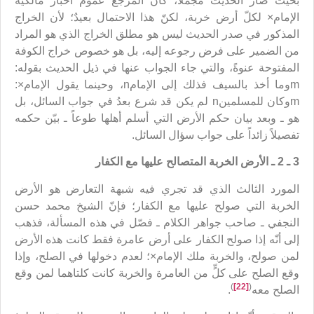
بحيث صار الحديث مجملاً، كان المرجع عموم أخبار مالكية
الإمام× لكلّ أرض خربة، لكنّ هذا الاحتمال بعيدٌ؛ لأن الخراج
المذكور في صدر الحديث ليس هو مطلق الخراج الذي هو المراد
من الضمير على فرض رجوعه إليه، بل هو خصوص خراج الكوفة
المفتوحة عنوةً، والتي جاء الجواب عنها في ذيل الحديث بقوله:
mوما أخذ بالسيف فذلك إلى الإمامn، وحينما يقول الإمام×:
mوكان للمسلمينn لم يكن قد شرع بعدُ في جواب السائل، بل
هو ـ وبعد بيان حكم الأرض التي أسلم أهلها طوعاً ـ بيّن حكمه
تفصيلاً زائداً على جواب سؤال السائل.
3 ـ 2 ـ الأرض الخربة المتصالح عليها مع الكفار
المورد الثالث الذي قد تجري فيه شبهة التعارض هو الأرض
الخربة التي صولح عليها مع الكفار؛ فإنّ الشيخ محمد حسن
النجفي ـ صاحب جواهر الكلام ـ فصّل في هذه المسألة، فذهب
إلى أنّه إذا صولح الكفار على أرض عامرة فقط كانت هذه الأرض
لمن صولح، والخربة ملك الإمام×؛ لعدم دخولها في الصلح، وإذا
وقع الصلح على كلٍّ من العامرة والخربة كانت كلتاهما لمن وقع
)
[22]
(
الصلح معه
.