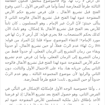
كل أرض لا رب لها، وإلا فالموضوع متحقّق؛ فتكون الطائفة
الثالثة طرفاً للمعارضة أيضاً،وأما في الفرض الأول ـ أعني وقوع
الفتح قبل تشريع الأنفال ـ فإن فرض تشريع حكم الأرض
المفتوحة عنوة لهذا الفتح قبل تشريع الأنفال فالوجه الثاني لا
يتأتّى حينئذٍ؛ لأنّ الربّ غير الإمام ـ وهو المسلمون ـ كان ثابتاً
للأرض بعد الفتح قبل تشريع الأنفال بلا إشكال، وهو ثابتٌ الآن
كذلك بحكم الاستصحاب، فلا يجري قوله: كل أرض لا ربّ لها في
مورد الإمام×؛ لانتفاء الموضوع، سواء قلنا: إنّ المراد من قوله:
mلا ربّ لهاn عدم الربّ فعلاً، أو حين تشريع الأنفال، أو حدوثاً
وبقاء من زمان التشريع إلى الزمان الفعلي، أو حدوثاً فقط من
زمان التشريع إلى الزمان الفعلي، وأما إن فرض عدم تشريع
حكم الأرض المفتوحة عنوة لهذا الفتح قبل تشريع الأنفال فالوجه
الثاني يمكن جريانه هنا، بناء على الاحتمال الأول والثالث، دون
الثاني والرابع؛ لأن موضوع المجموعة الثالثة ـ وهو عدم الربّ
حدوثاً أو حين التشريع ـ ثابت؛ فتقع طرفاً للمعارضة.
د ـ وأمّا خصوصية الوجه الأول فإمكانيّة الإشكال في التأتّي في
الفرض الثاني، وهو حصول الفتح بعد تشريع الأنفال؛ إذ لو فرضنا
الأخذ بإطلاق دليل ملكية المسلمين للأرض المفتوحة عنوة لم