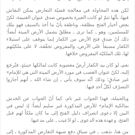
لكن هذه المحاولة في معالجة قضيّة التعارض يمكن النقاش
فيها، بأنّها تتمّ لو كانت العبرة بخصوص صدق عنوان الغنيمة، لكنّ
بعض أخبار الفتح مطلقة، وناطقة بأنّ ما أخذ بالسيف فهو ملك
للمسلمين، وهو ـ كما ترى ـ مطلقٌ يشمل الأرض الميتة أيضاً؛
ذلك أنّ صدق فتح الأرض من الكفار إنما يتوقف على استيلاء
الكفار مسبقاً على الأرض، والمفروض تحقّقه، لا على ملكيّتهم
لها، تلك الملكيّة المفروض خلافها.
نعم، لو كان بيد الكفار أرضٌ مغصوبة كانت لمالكها حينئذٍ، فتُرجَع
إليه، لكنّ عنوان الغصب في مورد الأرض الميتة التي هي للإمام×
غير صادقٍ؛ وذلك أنّه سوف يأتي ـ إن شاء الله ـ أنهم أجازوا
التصرّف لكلّ أحد فيها.
وبالجملة، فهذا الجواب غير تام، كما أنّ الجواب عن الخدش
بمالكية الإمام× للأرض المذكورة غير سليم أيضاً؛ إذ ليس في
البين إلا دعوى انصراف دليل الفتح إلى ما كان ملكاً لهم قبل
الفتح، وعهدة هذه الدعوى ـ لو ادّعيت ـ على مدعيها.
من هنا، نذهب ـ في سياق دفع شبهة التعارض المذكورة ـ إلى