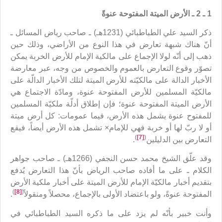
1 ـ 2 ـ الأرض الميتة المفتوحة عنوةً
ذكر السيد علي الطباطبائي (1231هـ) ـ صاحب رياض المسائل ـ
أنّ هناك شبهة تعارض في هذا النوع من الأراضي، وذلك حين
ذهب إلى أنّه لولا الإجماع على مالكية الإمام للأرض الخربة يمكن
تصوّر وقوع التعارض بالعموم والخصوص من وجه، عبر معارضة
الأخبار الدالة على مالكيّته للأرض الميتة لتلك الأخبار الدالّة على
مالكيّة المسلمين للأرض المفتوحة عنوة، ومادّة الاجتماع هي
الأرض الميتة المفتوحة عنوة؛ فإن إطلاق أدلّة ملكيّة المسلمين
للمفتوح عنوة يشمل هذه الأرض، فيما عمومات: كل أرض ميتة
أو لا ربّ لها أو خربة فهي للإمام× تشمل هذه الأرض أيضاً، فيقع
)
[7]
(
التعارض بين الدليلين
.
وقد علّق الشيخ محمد حسن النجفي (1266هـ) ـ صاحب جواهر
الكلام ـ على ما أفاده صاحب الرياض بأنّ هذا التعارض يُدفع
بتقديم أخبار مالكيّة الإمام للأرض الميتة على أخبار ملكية الأرض
)
[8]
(
المفتوحة عنوةً، ولو باعتضاد الأولى بالإجماع، محصلاً ومنقولاً
.
وأنت خبير بأنّه لم يزد على ما ذكره السيد الطباطبائي في