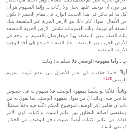
من دون أن يوجف عليها بخيل ولا ركاب ـ، وإنّما المفهوم هو أن
كل ما لم يذكر في هذا الحديث الوارد في مقام الحصر لا يكون
من الأنفال، سواء كان ذلك هو الأرض الخربة غير المتصفة بتلك
الصفة أم غيرها، وتلك العمومات تشمل الأرض الخربة المتصفة
بتلك الصفة وغير المتصفة بها؛ فيتعارضان بالعموم من وجه في
الأرض الخربة غير المتصفة بتلك الصفة؛ فنرجع إلى أحد الوجوه
الأربعة الماضية.
ب ـ وأما مفهومه الوصفي
فلا نسلّم به؛ وذلك:
أولاً:
فلما حققناه في علم الأصول من عدم ثبوت مفهوم
)
[17]
(
للوصف
.
وثانياً:
فلأنّنا لو سلّمنا بمفهوم الوصف فلا مفهوم له في خصوص
ما نحن فيه؛ وذلك أنّ من يقول بمفهوم الوصف إنما يقول به من
باب أن ظاهر ذكر الوصف لموضوع الحكم دَخْلُه فيه دخلاً ضمنيّاً؛
ومقتضى أصالة التطابق بين عالم الثبوت والإثبات كون الأمر
كذلك في عالم الإثبات أيضاً؛ فيثبت دخل الوصف في الحكم،
فينتفي بانتفائه.