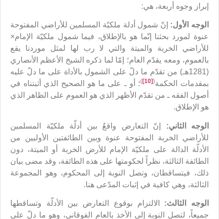
إبراز وجوه أربعة، هي:
الوجه الأول:
إنّ شمول أدلة ملكيّة المسلمين للأراضي المفتوحة
عنوة لمورد بحثنا إنّما هو بالإطلاق، فيما شمول ملكيّة الإمام×
للأراضي الخربة والميتة والتي لا رب لها لمثل موردنا يقع
بالعموم، ومعه يقدّم العام؛ إمّا لما ذكره الشيخ الأعظم الأنصاري
(1281هـ) من تقدّم ما دلّ على الشمول بالأداة على ما دلّ عليه
)
[10]
(
بمقدمات الحكمة
؛ أو ـ على ما هو الصحيح الذي أثبتناه في
أصول الفقه ـ من تقدّم الأظهر الذي هو العموم على الظاهر الذي
هو الإطلاق.
الوجه الثاني:
إنّ التعارض واقعٌ بين أدلّة ملكيّة المسلمين
للأراضي الخربة المفتوحة عنوة وبين الطائفتين الأوليين من
الأدلّة الدالة على ملكيّة الإمام للأرض الخربة أو الميتة، دون
الطائفة الثالثة، نظراً لحكومتها على هذه الطائفة، وقد مضى بيان
ذلك، فيتساقطان، وتصل النوبة إلى المحكوم، وهو المجموعة
الثالثة، وهي كافية في إثبات المدّعى هنا.
الوجه الثالث:
الالتزام بوقوع التعارض بين الأدلّة وتساقطها
جميعاً، لتصل النوبة إلى الأخذ بالعام الفوقاني، وهو ما دلّ على