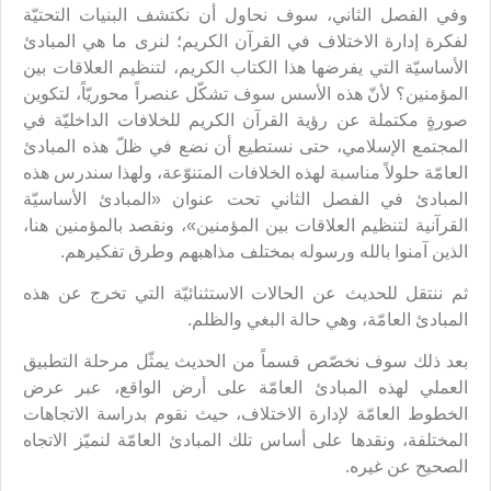
وفي الفصل الثاني، سوف نحاول أن نكتشف البنيات التحتيّة
لفكرة إدارة الاختلاف في القرآن الكريم؛ لنرى ما هي المبادئ
الأساسيّة التي يفرضها هذا الكتاب الكريم، لتنظيم العلاقات بين
المؤمنين؟ لأنّ هذه الأسس سوف تشكّل عنصراً محوريّاً، لتكوين
صورةٍ مكتملة عن رؤية القرآن الكريم للخلافات الداخليّة في
المجتمع الإسلامي، حتى نستطيع أن نضع في ظلّ هذه المبادئ
العامّة حلولاً مناسبة لهذه الخلافات المتنوّعة، ولهذا سندرس هذه
المبادئ في الفصل الثاني تحت عنوان «المبادئ الأساسيّة
القرآنية لتنظيم العلاقات بين المؤمنين»، ونقصد بالمؤمنين هنا،
الذين آمنوا بالله ورسوله بمختلف مذاهبهم وطرق تفكيرهم.
ثم ننتقل للحديث عن الحالات الاستثنائيّة التي تخرج عن هذه
المبادئ العامّة، وهي حالة البغي والظلم.
بعد ذلك سوف نخصّص قسماً من الحديث يمثّل مرحلة التطبيق
العملي لهذه المبادئ العامّة على أرض الواقع، عبر عرض
الخطوط العامّة لإدارة الاختلاف، حيث نقوم بدراسة الاتجاهات
المختلفة، ونقدها على أساس تلك المبادئ العامّة لنميّز الاتجاه
الصحيح عن غيره.