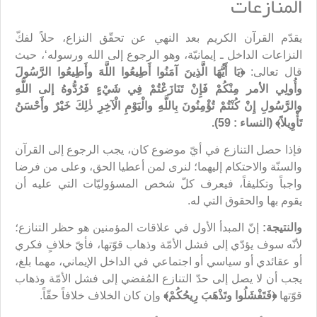
المنازعات
يقدّم القرآن الكريم بعد النهي عن تحقّق النزاع، حلاً لفكّ
النزاعات الداخل ـ إيمانيّة، وهو الرجوع إلى الله ورسوله‘، حيث
قال تعالى:
﴿
يَا أَيُّهَا الَّذِينَ آمَنُوا أَطِيعُوا اللَّهَ وأَطِيعُوا الرَّسُولَ
وأُولِي الأمر مِنْكُمْ فَإِنْ تَنَازَعْتُمْ فِي شَيْ
ءٍ فَرُدُّوهُ إلى اللَّهِ
والرَّسُولِ إِنْ كُنْتُمْ تُؤْمِنُونَ بِاللَّهِ والْيَوْمِ الْآخِرِ ذٰلِكَ خَيْرٌ وأَحْسَنُ
تَأْوِيلاً﴾ (النساء : 59).
فإذا حصل التنازع في أيّ موضوع كان، يجب الرجوع إلى القرآن
والسنّة والاحتكام إليهما؛ لنرى لمن أعطيا الحق، وعلى من فرضا
واجباً وتكليفاً، فيعرف كلّ شخص المسؤوليّات التي عليه أن
يقوم بها والحقوق التي له.
والنتيجة
:
إنّ المبدأ الأول في علاقات المؤمنين هو حظر التنازع؛
لأنّه سوف يؤدّي إلى فشل الأمّة وذهاب قوّتها، فأيّ خلافٍ فكري
أو عقائدي أو سياسي أو اجتماعي في الداخل الإيماني، مهما بلغ،
يجب أن لا يصل إلى حدّ التنازع المُفضي إلى فشل الأمّة وذهاب
قوّتها
﴿
فَتَفْشَلُوا وتَذْهَبَ رِيحُكُمْ﴾
وإن كان الخلاف خلافاً حقّاً.