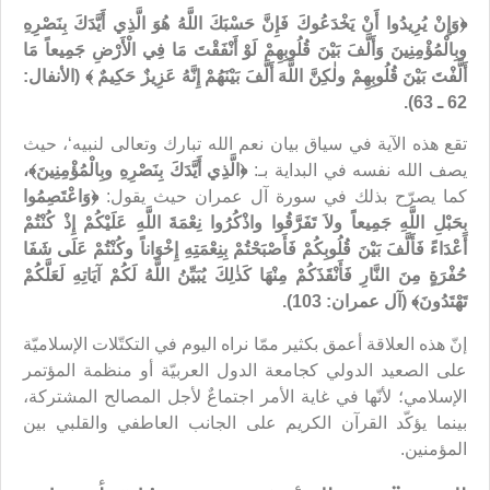
﴿وَإِنْ
يُرِيدُوا
أَنْ
يَخْدَعُوكَ
فَإِنَّ
حَسْبَكَ
اللَّهُ
هُوَ
الَّذِي
أَيَّدَكَ
بِنَصْرِهِ
وبِالْمُؤْمِنِينَ وَأَلَّفَ
بَيْنَ
قُلُوبِهِمْ
لَوْ
أَنْفَقْتَ
مَا
فِي
الْأَرْضِ
جَمِيعاً
مَا
أَلَّفْتَ
بَيْنَ
قُلُوبِهِمْ ولٰكِنَّ
اللَّهَ
أَلَّفَ
بَيْنَهُمْ
إِنَّهُ
عَزِيزٌ
حَكِيمٌ
﴾ (الأنفال:
62 ـ 63).
تقع هذه الآية في سياق بيان نعم الله تبارك وتعالى لنبيه‘، حيث
يصف الله نفسه في البداية بـ:
﴿الَّذِي
أَيَّدَكَ
بِنَصْرِهِ وبِالْمُؤْمِنِينَ﴾،
كما يصرّح بذلك في سورة آل عمران حيث يقول:
﴿وَاعْتَصِمُوا
بِحَبْلِ اللَّهِ جَمِيعاً ولاَ تَفَرَّقُوا واذْكُرُوا نِعْمَةَ اللَّهِ عَلَيْكُمْ إِذْ كُنْتُمْ
أَعْدَاءً فَأَلَّفَ بَيْنَ قُلُوبِكُمْ فَأَصْبَحْتُمْ بِنِعْمَتِهِ إِخْوَاناً وكُنْتُمْ عَلَى شَفَا
حُفْرَةٍ مِنَ النَّارِ فَأَنْقَذَكُمْ مِنْهَا كَذٰلِكَ يُبَيِّنُ اللَّهُ لَكُمْ آيَاتِهِ لَعَلَّكُمْ
تَهْتَدُونَ﴾ (آل عمران: 103).
إنّ هذه العلاقة أعمق بكثير ممّا نراه اليوم في التكتّلات الإسلاميّة
على الصعيد الدولي كجامعة الدول العربيّة أو منظمة المؤتمر
الإسلامي؛ لأنّها في غاية الأمر اجتماعٌ لأجل المصالح المشتركة،
بينما يؤكّد القرآن الكريم على الجانب العاطفي والقلبي بين
المؤمنين.