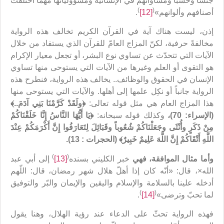
جنساً وحسباً ومساواتهم في الإنسانيّة ومسؤوليّاتها مهما اختلفت
)
(
أصنافهم وألوانهم»
[12]
.
إذن، ليست هناك آية في القرآن الكريم تخالف هذه الرواية
مخالفةً حرفية، لكنّ المزاج العامّ للقرآن الذي يستفاد من خلال
الآيات التي تتحدّث عن تساوي نوع البشر، أو تجعل معيار الإكرام
هو التقوى أو العلم وغيرها من الآيات التي يستوحى منها تساوي
الإنسان في الحقوق والوظائف.. يخالف هذه الرواية، فنطرح هذه
الرواية جانباً أو نكِل علمها إلى أهلها. والآيات التي يستوحى منها
هذا المزاج العام هي مثل قوله تعالى:
﴿ولَقَدْ كَرَّمْنَا بَنِي آدَمَ..﴾
(الإسراء: 70)،
وكذلك قوله سبحانه:
﴿يَا أَيُّهَا النَّاسُ إِنَّا خَلَقْنَاكُمْ
مِنْ ذَكَرٍ وأُنْثَى وجَعَلْنَاكُمْ شُعُوباً وقَبَائِلَ لِتَعَارَفُوا إِنَّ أَكْرَمَكُمْ عِنْدَ
اللَّهِ أَتْقَاكُمْ إِنَّ اللَّهَ عَلِيمٌ خَبِيرٌ﴾ (الحجرات : 13).
)
(
وأما مثال الموافقة، فهي
خبر الكليني بسنده
[13]
إلى أبي عبد
الله×، قال: «أنّه كان إذا أهلّ‏ هلال‏ شهر رمضان، قال: اللّهم
أدخله علينا بالسلامة والإسلام واليقين والإيمان والبّر والتوفيق
)
(
لما تحبّ وترضى»
[14]
.
فهذه الرواية تحثّ على الدعاء عند رؤية الهلال، وهنا يقول