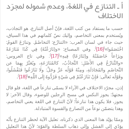
أ ـ التنازع في اللغة، وعدم شموله لمجرّد
الاختلاف
حسب ما يستفاد من كتب اللغة، فإنّ أصل التنازع، هو التجاذب،
ويُستخدم بمعنى التخاصم، وإليك نصّ كلماتهم في هذا السياق،
حيث جاء في لسان العرب: «التنازُع: التخاصُمُ. وتنازَعَ القومُ:
)
(
اخْتَصَمُوا»
[16]
. وفي المصباح: «و(نَازَعْتُهُ) فِي كَذَا مُنَازَعَةً
)
(
ونِزَاعاً خَاصَمْتُهُ و(تَنَازَعَا) فِيهِ»
[17]
. وفي تاج العروس:
«والتَّنازُعُ فِي الأَصْلِ: التَّجاذُبُ، كالمُنَازَعَةِ، ويُعَبَّرُ بِهِمَا عن
التَّخاصُمِ والمُجَادَلَةِ، ومِنْهُ قَوْلُه عَزَّ وجَلَّ: ولٰا تَنٰازَعُوا فَتَفْشَلُوا،
)
(
وقَوْلُه تَعالَى: فَإِنْ تَنٰازَعْتُمْ فِي شَيْ‌ءٍ فَرُدُّوهُ إِلَى اللّٰهِ
»
[18]
.
إذن، مجرّد الاختلاف في الآراء لا يسمّى تنازعاً في اللغة، فلو قال
مجتهدٌ: يجوز النكس في مسح الرِجلين للوضوء، وقال الآخر: لا
يجوز، فلا يكون هذا تنازعاً؛ لأنّ التنازع في اللغة يعني التخاصم،
وهذا يتضمّن نوعاً من التصارع والقسوة المتبادلة.
وممّا يؤيّد هذا المعنى الذي ذكرناه، تعليل الآية لحظر التنازع بأنّه
يؤدّي إلى الفشل وإلى ذهاب السلطة والقوّة؛ لأنّ هذا التعليل