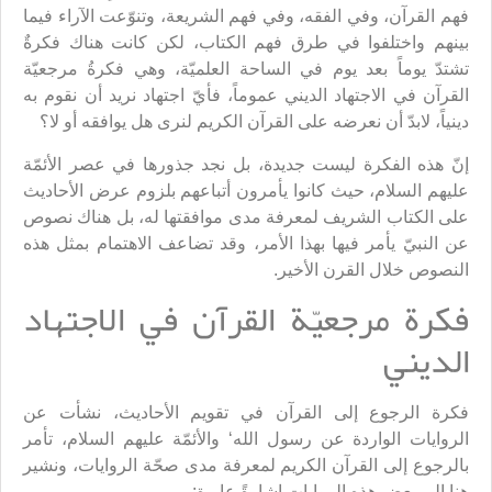
فهم القرآن، وفي الفقه، وفي فهم الشريعة، وتنوّعت الآراء فيما
بينهم واختلفوا في طرق فهم الكتاب، لكن كانت هناك فكرةٌ
تشتدّ يوماً بعد يوم في الساحة العلميّة، وهي فكرةُ مرجعيّة
القرآن في الاجتهاد الديني عموماً، فأيّ اجتهاد نريد أن نقوم به
دينياً، لابدّ أن نعرضه على القرآن الكريم لنرى هل يوافقه أو لا؟
إنّ هذه الفكرة ليست جديدة، بل نجد جذورها في عصر الأئمّة
عليهم السلام، حيث كانوا يأمرون أتباعهم بلزوم عرض الأحاديث
على الكتاب الشريف لمعرفة مدى موافقتها له، بل هناك نصوص
عن النبيّ يأمر فيها بهذا الأمر، وقد تضاعف الاهتمام بمثل هذه
النصوص خلال القرن الأخير.
فكرة مرجعيّة القرآن في الاجتهاد
الديني
فكرة الرجوع إلى القرآن في تقويم الأحاديث، نشأت عن
الروايات الواردة عن رسول الله‘ والأئمّة عليهم السلام، تأمر
بالرجوع إلى القرآن الكريم لمعرفة مدى صحّة الروايات، ونشير
هنا إلى بعض هذه الروايات إشارةً عابرة: