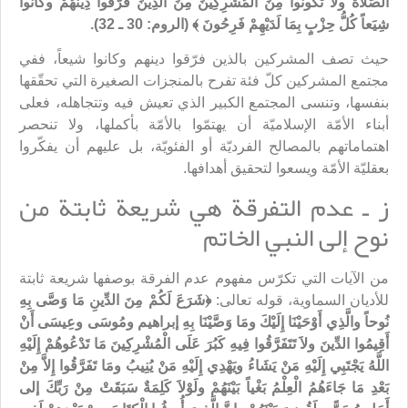
الصَّلاَةَ ولاَ تَكُونُوا مِنَ الْمُشْرِكِينَ
مِنَ الَّذِينَ فَرَّقُوا دِينَهُمْ وكَانُوا
شِيَعاً كُلُّ حِزْبٍ بِمَا لَدَيْهِمْ فَرِحُونَ ﴾
(الروم: 30 ـ 32).
حيث تصف المشركين بالذين فرّقوا دينهم وكانوا شيعاً، ففي
مجتمع المشركين كلّ فئة تفرح بالمنجزات الصغيرة التي تحقّقها
بنفسها، وتنسى المجتمع الكبير الذي تعيش فيه وتتجاهله، فعلى
أبناء الأمّة الإسلاميّة أن يهتمّوا بالأمّة بأكملها، ولا تنحصر
اهتماماتهم بالمصالح الفرديّة أو الفئويّة، بل عليهم أن يفكّروا
بعقليّة الأمّة ويسعوا لتحقيق أهدافها.
ز ـ عدم التفرقة هي شريعة ثابتة من
نوح إلى النبي الخاتم
من الآيات التي تكرّس مفهوم عدم الفرقة بوصفها شريعة ثابتة
للأديان السماوية، قوله تعالى:
﴿شَرَعَ لَكُمْ مِنَ الدِّينِ مَا وَصَّى بِهِ
نُوحاً والَّذِي أَوْحَيْنَا إِلَيْكَ ومَا وَصَّيْنَا بِهِ إبراهيم ومُوسَى وعِيسَى أَنْ
أَقِيمُوا الدِّينَ ولاَ تَتَفَرَّقُوا فِيهِ كَبُرَ عَلَى الْمُشْرِكِينَ مَا تَدْعُوهُمْ إِلَيْهِ
اللَّهُ يَجْتَبِي إِلَيْهِ مَنْ يَشَاءُ ويَهْدِي إِلَيْهِ مَنْ يُنِيبُ ومَا تَفَرَّقُوا إِلاَّ مِنْ
بَعْدِ مَا جَاءَهُمُ الْعِلْمُ بَغْياً بَيْنَهُمْ ولَوْلاَ كَلِمَةٌ سَبَقَتْ مِنْ رَبِّكَ إلى