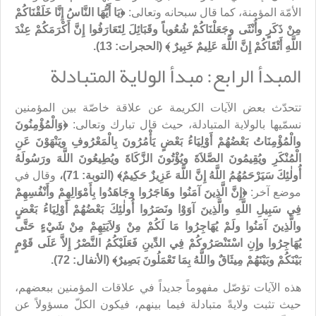
الأمّة المؤمنة، كما قال سبحانه وتعالى:
﴿يَا أَيُّهَا النَّاسُ إِنَّا خَلَقْنَاكُمْ
مِنْ ذَكَرٍ وأُنْثَى وجَعَلْنَاكُمْ شُعُوباً وقَبَائِلَ لِتَعَارَفُوا إِنَّ أَكْرَمَكُمْ عِنْدَ
اللَّهِ أَتْقَاكُمْ إِنَّ اللَّهَ عَلِيمٌ خَبِيرٌ ﴾ (الحجرات: 13).
المبدأ الرابع: مبدأ الولاية المتبادلة
تتحدّث بعض الآيات الكريمة عن علاقة خاصّة بين المؤمنين
نسمّيها بالولاية المتبادلة، حيث قال تبارك وتعالى:
﴿وَالْمُؤْمِنُونَ
والْمُؤْمِنَاتُ بَعْضُهُمْ أَوْلِيَاءُ بَعْضٍ يَأْمُرُونَ بِالْمَعْرُوفِ ويَنْهَوْنَ عَنِ
الْمُنْكَرِ ويُقِيمُونَ الصَّلاَةَ ويُؤْتُونَ الزَّكَاةَ ويُطِيعُونَ اللَّهَ ورَسُولَهُ
أُولٰئِكَ سَيَرْحَمُهُمُ اللَّهُ إِنَّ اللَّهَ عَزِيزٌ حَكِيمٌ﴾ (التوبة: 71)،
وقال في
موضع آخر: ‏
﴿إِنَّ الَّذِينَ آمَنُوا وهَاجَرُوا وجَاهَدُوا بِأَمْوَالِهِمْ وأَنْفُسِهِمْ
فِي سَبِيلِ اللَّهِ والَّذِينَ آوَوْا ونَصَرُوا أُولٰئِكَ بَعْضُهُمْ أَوْلِيَاءُ بَعْضٍ
والَّذِينَ آمَنُوا ولَمْ يُهَاجِرُوا مَا لَكُمْ مِنْ وَلاَيَتِهِمْ مِنْ شَيْ
ءٍ حَتَّى
يُهَاجِرُوا وإِنِ اسْتَنْصَرُوكُمْ فِي الدِّينِ فَعَلَيْكُمُ النَّصْرُ إِلاَّ عَلَى قَوْمٍ
بَيْنَكُمْ وبَيْنَهُمْ مِيثَاقٌ واللَّهُ بِمَا تَعْمَلُونَ بَصِيرٌ﴾ (الأنفال: 72).
هذه الآيات تؤصّل مفهوماً جديداً في علاقات المؤمنين ببعضهم،
حيث تثبت ولايةً متبادلة فيما بينهم، فيكون الكلّ مسؤولاً عن