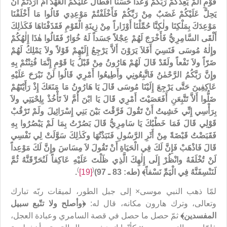
قَوْمِ أَلَمْ يَعِدْكُمْ رَبُّكُمْ وَعْداً حَسَناً أَفَطَالَ عَلَيْكُمُ الْعَهْدُ أَمْ أَرَدْتُمْ أَنْ
يَحِلَّ عَلَيْكُمْ غَضَبٌ مِنْ رَبِّكُمْ فَأَخْلَفْتُمْ مَوْعِدِي قَالُوا مَا أَخْلَفْنَا
مَوْعِدَكَ بِمَلْكِنَا ولٰكِنَّا حُمِّلْنَا أَوْزَاراً مِنْ زِينَةِ الْقَوْمِ فَقَذَفْنَاهَا فَكَذٰلِكَ
أَلْقَى السَّامِرِيُّ فَأَخْرَجَ لَهُمْ عِجْلاً جَسَداً لَهُ خُوَارٌ فَقَالُوا هٰذَا إِلٰهُكُمْ
وإِلٰهُ مُوسَى فَنَسِيَ أَفَلاَ يَرَوْنَ أَلاَّ يَرْجِعُ إِلَيْهِمْ قَوْلاً ولاَ يَمْلِكُ لَهُمْ
ضَرّاً ولاَ نَفْعاً ولَقَدْ قَالَ لَهُمْ هَارُونُ مِنْ قَبْلُ يَا قَوْمِ إِنَّمَا فُتِنْتُمْ بِهِ
وإِنَّ رَبَّكُمُ الرَّحْمٰنُ فَاتَّبِعُونِي وأَطِيعُوا أَمْرِي قَالُوا لَنْ نَبْرَحَ عَلَيْهِ
عَاكِفِينَ حَتَّى يَرْجِعَ إِلَيْنَا مُوسَى قَالَ يَا هَارُونُ مَا مَنَعَكَ إِذْ رَأَيْتَهُمْ
ضَلُّوا أَلاَّ تَتَّبِعَنِ أَفَعَصَيْتَ أَمْرِي قَالَ يَا ابْنَ أُمَّ لاَ تَأْخُذْ بِلِحْيَتِي ولاَ
بِرَأْسِي إِنِّي خَشِيتُ أَنْ تَقُولَ فَرَّقْتَ بَيْنَ بَنِي إِسْرَائِيلَ ولَمْ تَرْقُبْ
قَوْلِي قَالَ فَمَا خَطْبُكَ يَا سَامِرِيُّ قَالَ بَصُرْتُ بِمَا لَمْ يَبْصُرُوا بِهِ
فَقَبَضْتُ قَبْضَةً مِنْ أَثَرِ الرَّسُولِ فَنَبَذْتُهَا وكَذٰلِكَ سَوَّلَتْ لِي نَفْسِي
قَالَ فَاذْهَبْ فَإِنَّ لَكَ فِي الْحَيَاةِ أَنْ تَقُولَ لاَ مِسَاسَ وإِنَّ لَكَ مَوْعِداً
لَنْ تُخْلَفَهُ وانْظُرْ إِلَى إِلٰهِكَ الَّذِي ظَلْتَ عَلَيْهِ عَاكِفاً لَنُحَرِّقَنَّهُ ثُمَّ
)
(
لَنَنْسِفَنَّهُ فِي الْيَمِّ نَسْفاً﴾ (طه: 83 ـ 97)
[19]
.
لمّا ذهب النبي موسى× إلى جبل الطور، لميقات ربّه تبارك
وتعالى، وترك هارون مكانه، قال له:
﴿
وأصلح ولا تتّبع سبيل
المفسدين﴾
ثمّ حصل ما حصل في قصة السامري وعبادة العجل،