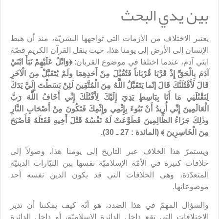
بين يدي البحث
يعتبر الاختلاف من الأزمات التي تواجهها البشريّة، منذ أن هبط
الإنسان إلى الأرض إلى يومنا هذا، حيث ينقل القرآن الكريم قصّة
ابنَي آدم، عندما اختلفا في موضوع القربان:
﴿وَاتْلُ عَلَيْهِمْ نَبَأَ ابْنَيْ
آدَمَ بِالْحَقِّ إِذْ قَرَّبَا قُرْبَاناً فَتُقُبِّلَ مِنْ أَحَدِهِمَا ولَمْ يُتَقَبَّلْ مِنَ الْآخَرِ
قَالَ لَأَقْتُلَنَّكَ قَالَ إنّما يَتَقَبَّلُ اللَّهُ مِنَ الْمُتَّقِينَ لَئِنْ بَسَطْتَ إِلَيَّ يَدَكَ
لِتَقْتُلَنِي مَا أَنَا بِبَاسِطٍ يَدِيَ إِلَيْكَ لِأَقْتُلَكَ إِنِّي أَخَافُ اللَّهَ رَبَّ
الْعَالَمِينَ إِنِّي أُرِيدُ أَنْ تَبُوءَ بِإِثْمِي وإِثْمِكَ فَتَكُونَ مِنْ أَصْحَابِ النَّارِ
وذٰلِكَ جَزَاءُ الظَّالِمِينَ فَطَوَّعَتْ لَهُ نَفْسُهُ قَتْلَ أَخِيهِ فَقَتَلَهُ فَأَصْبَحَ
مِنَ الْخَاسِرِينَ ﴾ (المائدة : 27 ـ 30).
ويستمرّ هذا الخلاف عبر التاریخ إلى يومنا هذا، وصولاً إلى
خلافات كثيرة في الأمّة الإسلاميّة نفسها بين التیّارات الدينيّة
المتعدّدة، وهي الخلافات التي قد يكون الدين نفسه أحد
موضوعاتها.
والسؤال المهمّ في هذا الصدد، هو أنّه كيف يمكننا أن ندير
الاختلافات التي تقع داخل الدائرة الإسلاميّة، أو داخل الدائرة