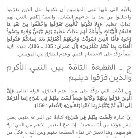
والآية التي تليها تنهی المؤمنين أن یكونوا مثل الذين تفرّقوا
واختلفوا من بعد ما جاءتهم البيّنات، واصفةً إيّاهم بالذين لهم
عذابٌ عظيم:
﴿وَلاَ تَكُونُوا كَالَّذِينَ تَفَرَّقُوا واخْتَلَفُوا مِنْ بَعْدِ مَا
جَاءَهُمُ الْبَيِّنَاتُ وأُولٰئِكَ لَهُمْ عَذَابٌ عَظِيمٌ يَوْمَ تَبْيَضُّ وُجُوهٌ وتَسْوَدُّ
وُجُوهٌ فَأَمَّا الَّذِينَ اسْوَدَّتْ وُجُوهُهُمْ أَكَفَرْتُمْ بَعْدَ إيمانكُمْ فَذُوقُوا
الْعَذَابَ بِمَا كُنْتُمْ تَكْفُرُونَ﴾ (آل عمران: 105 ـ 106)
، فهذه الآية
أيضاً تؤكّد على الاعتصام الديني وعدم التفرّق بين المؤمنين.
ج ـ القطيعة التامّة بين النبيّ الأكرم
والذين فرّقوا دينهم
من الآيات التي تؤكّد على مبدأ عدم التفرّق، قوله تعالى:
﴿إِنَّ
الَّذِينَ فَرَّقُوا دِينَهُمْ وكَانُوا شِيَعاً لَسْتَ مِنْهُمْ فِي شَيْ
ءٍ إنما أَمْرُهُمْ
إلى اللَّهِ ثُمَّ يُنَبِّئُهُمْ بِمَا كَانُوا يَفْعَلُونَ﴾ (الأنعام : 159).
إنّ عبارة
﴿لَسْتَ مِنْهُمْ فِي شَيْ
ءٍ﴾
كنايةٌ عن البراءة منهم، يعني
ليس هؤلاء من أمّة محمد‘ ـ إذا صحّ التعبير ـ لا هم من النبي‘ ولا
هو منهم، وهذا تعبیرٌ عن تمام القطيعة بينهم وبين النبي، فكلّ من