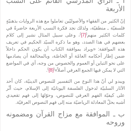
أ ـ الرأي المدرسي القائم على النسب
الأربعة
إنّ الكثير من الفقهاء والأصوليّين تعاملوا مع هذه الروايات بذهنيّةٍ
فلسفيّة ـ منطقيّة، ولذلك نجد فكرة النسب الأربعة حاضرةً في
)
(
کلمات الكثير منهم
[7]
، وعلى سبيل المثال نشير إلى كلام
بعضهم في هذا الصدد، وهو ما ذكره السيّد الحكيم في تعريف
هذه الموافقة: «ويراد بموافقة الكتاب أن يكون الحكم داخلاً
ضمن إطار أحكامه العامّة أو الخاصّة، وبالمخالفة أن يصادمها
على نحو التباين أو العموم والخصوص من وجه، أي في المواضع
)
(
التي لا يمكن فيها الجمع العرفي أصلاً»
[8]
.
ويبدو لي أنّ هذا النوع من التفسير للنصوص الدينيّة، كان أحد
الآثار السلبيّة لدخول الفلسفة اليونانيّة إلى الإسلام، حيث أثّر
على كيفيّة الفهم العرفي للنصوص، وحوّلهَا إلى فهم تقعيدي
أشبه بحلّ المعادلة الرياضيّة منه إلى فهم النصوص العرفيّة.
ب ـ الموافقة مع مزاج القرآن ومضمونه
وروحه