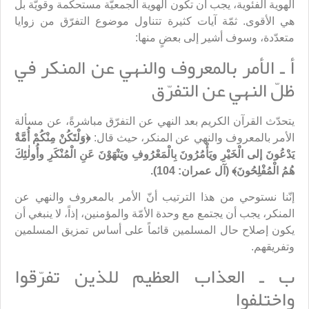
الهوية الفئوية، يجب أن تكون الهوية الجمعيّة مستحكمة وقويّة بل
هي الأقوى. ثمّة آيات كثيرة تتناول موضوع التفرّق من زوايا
متعدّدة، وسوف أشير إلى بعضٍ منها:
أ ـ الأمر بالمعروف والنهي عن المنكر في
ظلّ النهي عن التفرّق
يتحدّث القرآن الكريم بعد النهي عن التفرّق مباشرةً، عن مسألة
الأمر بالمعروف والنهي عن المنكر، حيث قال:
﴿وَلْتَكُنْ مِنْكُمْ أُمَّةٌ
يَدْعُونَ إلى الْخَيْرِ ويَأْمُرُونَ بِالْمَعْرُوفِ ويَنْهَوْنَ عَنِ الْمُنْكَرِ وأُولٰئِكَ
هُمُ الْمُفْلِحُونَ﴾ (آل عمران: 104).
إنّنا نستوحي من هذا الترتيب أنّ الأمر بالمعروف والنهي عن
المنكر، يجب أن يجتمع مع وحدة الأمّة والمؤمنين، إذاً، لا ينبغي أن
يكون إصلاح حال المسلمين قائماً على أساس تمزيق المسلمين
وتفريقهم.
ب ـ العذاب العظيم للذين تفرّقوا
واختلفوا