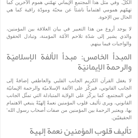
الكلّ. وفي مثل هذا المجتمع الإيماني تهمّني هموم الآخرين كما
تهمّهم همومي اهتماماً ناشئاً عن محبّة ومودّة راقية كما هي
الحال بين الإخوة.
لا يوجد أروع من هذا التعبير في بيان العلاقة بين المؤمنين،
والذي يشير إلى شدّة تلاحم الأمّة المؤمنة، وتبادل الحقوق
والواجبات فيما بينهم.
المبدأ الخامس: مبدأ الألفة الإسلاميّة
والرحمة الإيمانيّة
لا يغفل القرآن الكريم الجانب القلبي والعاطفي إضافةً إلى
الجانب القانوني، فيركّز على الألفة الإسلاميّة والرحمة الإيمانيّة
في المجتمع، كما يركّز على الولاية المتبادلة التي تمثّل الجانب
القانوني، ويرى تأليف قلوب المؤمنين نعمةً إلهيّةً ينبغي الاهتمام
بها، ويعتبر الرحمةَ بين المؤمنين من صفات أصحاب رسول الله‘
الحقيقيّين.
تأليف قلوب المؤمنين نعمة إلهية