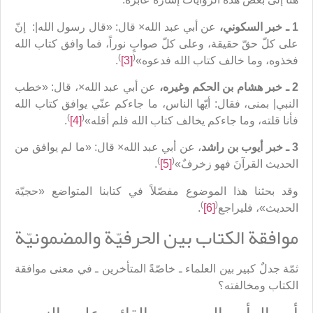
1 ـ خبر السكوني،
عن أبي عبد الله× قال: «قال رسول الله|: ‏ إنّ
على كلّ حقّ حقيقة، وعلى كلّ صوابٍ نوراً، فما وافق كتاب الله
)
(
فخذوه، وما خالف كتاب الله فدعوه»
[3]
.
2 ـ خبر هشام بن الحكم وغيره،
عن أبي عبد الله×، قال: «خطب
النبي| بمنى، فقال: أيّها الناس، ما جاءكم عنّي يوافق كتاب الله
)
(
فأنا قلته، وما جاءكم يخالف‏ كتاب‏ الله‏ فلم أقله»
[4]
.
3 ـ
خبر أيوب بن راشد
، عن أبي عبد الله× قال: «ما لم يوافق من
)
(
الحديث القرآنَ فهو زخرفٌ»
[5]
.
وقد بحثنا هذا الموضوع مفصّلاً في كتابنا المتواضع «حجيّة
)
(
الحديث»، فليراجع
[6]
.
موافقة الكتاب بين الحرفيّة والمضمونيّة
ثمّة جدلٌ كبير بين العلماء ـ خاصّةً المتأخرين ـ في معنى موافقة
الكتاب ومخالفته؟