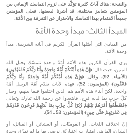
والنتيجة
: هناك آياتٌ كثيرة تؤكّد على لزوم التماسك الإيماني بين
المؤمنين بتعابيرَ مختلفة، قد أشرنا لبعضها، فعلى المؤمنين
جميعاً الاهتمام بهذا التماسك والاحتراز عن التفرقة بين الأمّة.
المبدأ الثالث: مبدأ وحدة الأمّة
من المبادئ التي أصّلها القرآن الكريم في آياته الشريفة، مبدأ
وحدة الأمّة.
يرى القرآن الكريم هذه الأمّة أمّةً واحدة تتمسّك بحبل الله
المتين، حيث قال:
﴿إِنَّ هٰذِهِ أُمَّتُكُمْ أُمَّةً وَاحِدَةً وأَنَا رَبُّكُمْ فَاعْبُدُونِ﴾
(الأنبياء: 92)، وقال: ‏﴿وَإِنَّ هٰذِهِ أُمَّتُكُمْ أُمَّةً وَاحِدَةً وأَنَا رَبُّكُمْ
فَاتَّقُونِ﴾ (المؤمنون: 52)،
فهذه الآيات تقدّم أمّةَ الرسل أمّةً
واحدة، لكنّ أبناء هذه الأمم هم الذين اختلفوا فيما بينهم، وصار
كلّ حزبٍ بما لديه فرِح، فابتعدوا عن رحمة الله تبارك وتعالى
﴿فَتَقَطَّعُوا أَمْرَهُمْ بَيْنَهُمْ زُبُرًا كُلُّ حِزْبٍ بِمَا لَدَيْهِمْ فَرِحُونَ فَذَرْهُمْ
فِي غَمْرَتِهِمْ حَتَّى حِينٍ﴾ (المؤمنون: 53 ـ 54).
إنّ اختلاف اللغات، أو القوميّات، أو العشائر، أو القبائل، أو
البلدان، إنّما هي امتيازات اعتباريّة، نرضى بها ما لم تمزّق وحدة