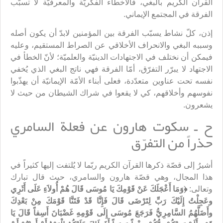
القرآن الكريم بالبغي، فالأخطاء الفكريّة والمعرفيّة لا تسبّب
الفرقة في المجتمع الإيماني.
إذن، كلّ نشاط يسبّب الفرقة بين المؤمنين لابدّ أن يكون أصله
وسببه البغي والانحراف الأخلاقي عن الصراط المستقيم، وعليه
فيمكن أن نختلف في الاجتهادات الدينيّة والعلميّة؛ لأنّ الخطأ في
الاجتهاد لا يبرّر التفرّق، أمّا الفرقة فهي ناتج البغي الذي يُخفي
نفسه تحت عناوين متعدّدة، فعلى أبناء الأمّة الإيمانيّة أن يهذّبوا
نفوسهم وأخلاقهم، كي لا يقعوا في شراك الشيطان من حيث لا
يشعرون.
ح ـ سكوت هارون عن فعلة السامري
حذراً من التفرّق
أشيرُ إلى قصّة ذكرها القرآن الكريم ربّما لا يُلتفت إليها كثيراً في
هذا المجال، وهي قصّة هارون والسامري، حيث قال تبارك
وتعالى:
﴿وَمَا أَعْجَلَكَ عَنْ قَوْمِكَ يَا مُوسَى قَالَ هُمْ أُولاَءِ عَلَى أَثَرِي
وعَجِلْتُ إِلَيْكَ رَبِّ لِتَرْضَى قَالَ فَإِنَّا قَدْ فَتَنَّا قَوْمَكَ مِنْ بَعْدِكَ
وأَضَلَّهُمُ السَّامِرِيُّ فَرَجَعَ مُوسَى إِلَى قَوْمِهِ غَضْبَانَ أَسِفاً قَالَ يَا