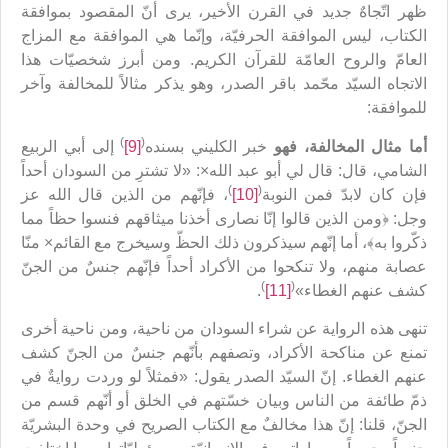
ظهر اتّجاهٌ جديد في القرن الأخير، يرى أنّ المقصود بموافقة
الكتاب، ليس الموافقة الحرفيّة، وإنّما هي الموافقة مع المزاج
العامّ والروح العامّة للقرآن الكريم. ومن أبرز شخصيّات هذا
الاتجاه السيّد محّمد باقر الصدر، وهو يذكر مثالاً للمخالفة وآخر
للموافقة:
)
(
أما مثال المخالفة، فهو
خبر الكليني بسنده
[9]
إلى أبي الربيع
الشامي، قال: قال لي أبو عبد الله×: «لا تشترِ من السودان أحداً
)
(
فإن كان لابدّ فمن النوبة
[10]
، فإنّهم من الذين قال الله عز
وجل: ﴿ومن الذين قالوا إنّا نصارى أخذنا ميثاقهم فنسوا حظاً مما
ذكّروا به﴾،‏ أما إنّهم سيذكرون ذلك الحظّ وسيخرج مع القائم× منّا
عصابة منهم، ولا تنكحوا من الأكراد أحداً فإنّهم جنسٌ من الجنّ
)
(
كشف‏ عنهم‏ الغطاء»
[11]
.
تنهى هذه الرواية عن شراء السودان من ناحية، ومن ناحية أخرى
تمنع عن مناكحة الأكراد، وتصفهم بأنّهم جنسٌ من الجنّ كشف
عنهم الغطاء. إنّ السيّد الصدر يقول: «فمثلاً لو وردت روايةٌ في
ذمّ طائفة من الناس وبيان خسّتهم في الخلق أو أنّهم قسم من
الجنّ‏، قلنا: إنّ هذا مخالفٌ مع الكتاب الصريح في وحدة البشريّة