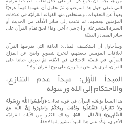
من هنا يجب أن نجمع كلّ ـ أو على الأقلّ أغلب ـ الآيات القرآنيّة
التي تلتقي حول هذا الموضوع، ثمّ نحاول أن نفهمها فهماً عرفيّاً
بعيداً عن التعقيدات، ونستخلص منها القواعد القرآنيّة في علاقات
المؤمنين ببعضهم، ثم نذهب إلى سائر الأدلّة، من الحديث أو
السيرة المتشرعيّة أو أيّ شيء آخر، وفاءً لحقّ تقدّم القرآن على
سائر المصادر الدينيّة.
وسأحاول أن استكشف المبادئ العامّة التي يفرضها القرآن
لعلاقات المؤمنين ببعضهم، لنخرج بتصويرٍ واضح عن المزاج
القرآني في قضيّة الاختلاف في الأمّة، ثمّ نعرض حياتنا على
القرآن، لنرى هل نحن سائرون على نهج القرآن أو لا؟
المبدأ الأوّل: مبدأ عدم التنازع،
والاحتكام إلى الله ورسوله
هذا المبدأ يؤصّله القرآن في قوله تعالى:
﴿وَأَطِيعُوا اللَّهَ ورَسُولَهُ
ولاَ تَنَازَعُوا فَتَفْشَلُوا وتَذْهَبَ رِيحُكُمْ واصْبِرُوا إِنَّ اللَّهَ مَعَ
الصَّابِرِينَ﴾ (الأنفال : 46)،
وهناك الكثير من الآيات القرآنيّة
الأخرى، تؤكّد على هذا المبدأ، نشير إلىها لاحقاً.