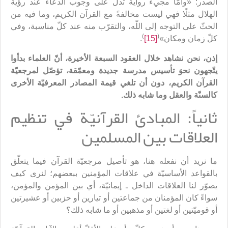
الصدر: «وأمّا مجي‏ء رواية تدلّ على وجوب الدعاء عند رؤية
الهلال مثلًا فهي ليست مخالفةً مع القرآن الكريم، وما فيه من
الحثّ على التوجه إلى اللّه، والتقرّب منه عند كلّ مناسبة، وفي
)
(
كلّ زمان ومكان»
[15]
.
إذن، نحن نشاهد خلال العقود السبعة الأخيرة، أنّ العلماء بدأوا
يتّجهون نحوَ تأسيس مدرسة جديدة ومعمّقة، تؤصّل لمرجعيّة
القرآن الكريم، دون أن تلغي قيمة المصادر المعرفيّة الأخرى
كالسنّة والعقل وما شابه ذلك.
ثانياً: المبادئ القرآنيّة في تنظيم
العلاقات بين المسلمين
ما نريد أن نفعله هنا، هو تأصيل مرجعيّة القرآن فيما يتعلّق
بالقواعد الأساسيّة في علاقات المؤمنين ببعضهم؛ لنرى كيف
يصوّر لنا العلاقات الداخل ـ إيمانيّة، أي بين المؤمن والمؤمن،
سواءً كان المؤمنان من جماعتين أو تيارين أو حزبين أو عشيرتين
أو قوميّتين أو لغتين أو مذهبين أو ما شابه ذلك؟