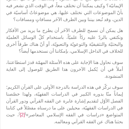
الإيمانيّة؟ وكيف يمكننا أن نختلف معاً، في الوقت الذي نشعر فيه
بأنّ الموضوعات التي نختلف عليها، هي موضوعاتٌ أساسيّة في
الدين، وقد تُبعد بيننا وبين الطرف الآخَر مسافاتٍ ومسافات؟
هل يمكن أن نسمح للطرف الآخَر أن يطرح ما يريد من الأفكار
ونكتفي بالردّ عليه ردّاً علميّاً، باستخدام كلّ الوسائل العلميّة
والبحثيّة والتثقيفيّة والتوعويّة والتعبويّة، أو أنّ هناك طرقاً أخرى
للخلاف في الداخل الإسلامي، بإمكاننا أن نستخدمها أيضاً؟
سوف نحاول هنا الإجابة على هذه الأسئلة المهمّة قدرَ استطاعتنا،
أملاً في أن يُكمل الآخرون هذا الطريق للوصول إلى الغاية
المنشودة.
سوف نركّز في هذه الدراسة بالدرجة الأولى على القرآن الكريم؛
إيماناً منّا بدوره الكبير في الدراسات الفقهيّة، ولهذا خصّصنا
الفصل الأوّل لتقديم إشارة عابرة عن الفقه القرآني ودور القرآن
في الدراسات الفقهيّة، محيلين على ما درسناه مفصّلاً في كتابنا
)
(
المتواضع «دراسات في الفقه الإسلامي المعاصر»
[2]
، حيث
بحثنا هناك عن الفقه القرآني ومعالمه.