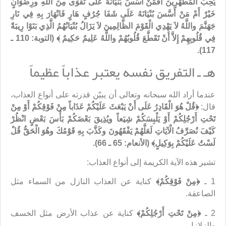
يُحِبُّ الْمُطَّهِّرِينَ أَفَمَنْ أَسَّسَ بُنْيَانَهُ عَلَى تَقْوَى مِنَ اللَّهِ ورِضْوَانٍ
خَيْرٌ أَمْ مَنْ أَسَّسَ بُنْيَانَهُ عَلَى شَفَا جُرُفٍ هَارٍ فَانْهَارَ بِهِ فِي نَارِ
جَهَنَّمَ واللَّهُ لاَ يَهْدِي الْقَوْمَ الظَّالِمِينَ لاَ يَزَالُ بُنْيَانُهُمُ الَّذِي بَنَوْا رِيبَةً
فِي قُلُوبِهِمْ إِلاَّ أَنْ تَقَطَّعَ قُلُوبُهُمْ واللَّهُ عَلِيمٌ حَكِيمٌ ﴾ (التوبة: 110 ـ
117).
هـ ـ التفريق نفسه يعتبر عذاباً عظيماً
عندما أراد الله سبحانه وتعالى أن يبيّن قدرته على أنواع العذاب،
قال:
﴿قُلْ هُوَ الْقَادِرُ عَلَى أَنْ يَبْعَثَ عَلَيْكُمْ عَذَاباً مِنْ فَوْقِكُمْ أَوْ مِنْ
تَحْتِ أَرْجُلِكُمْ أَوْ يَلْبِسَكُمْ شِيَعاً ويُذِيقَ بَعْضَكُمْ بَأْسَ بَعْضٍ انْظُرْ
كَيْفَ نُصَرِّفُ الْآيَاتِ لَعَلَّهُمْ يَفْقَهُونَ وكَذَّبَ بِهِ قَوْمُكَ وهُوَ الْحَقُّ قُلْ
لَسْتُ عَلَيْكُمْ بِوَكِيلٍ﴾ (الأنعام: 65 ـ 66).
تشير هذه الآية الكريمة إلى أنواع العذاب:
1 ـ
﴿مِنْ فَوْقِكُمْ﴾
كناية عن العذاب النازل من السماء مثل
الصاعقة.
2 ـ
﴿مِنْ تَحْتِ أَرْجُلِكُمْ﴾
كناية عن عذاب الأرض مثل الخسف
والزلازل.