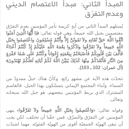
المبدأ الثاني: مبدأ الاعتصام الديني
وعدم التفرّق
يُستلهم المبدأ الثاني من آيةٍ كريمة تأمر المؤمنين بعدم التفرّق
معتصمين بحبل الله جميعاً، وهي قوله تعالى:
﴿يَا أَيُّهَا الَّذِينَ آمَنُوا
اتَّقُوا اللَّهَ حَقَّ تُقَاتِهِ ولاَ تَمُوتُنَّ إِلاَّ وأَنْتُمْ مُسْلِمُونَ واعْتَصِمُوا بِحَبْلِ
اللَّهِ جَمِيعاً ولاَ تَفَرَّقُوا واذْكُرُوا نِعْمَةَ اللَّهِ عَلَيْكُمْ إِذْ كُنْتُمْ أَعْدَاءً
فَأَلَّفَ بَيْنَ قُلُوبِكُمْ فَأَصْبَحْتُمْ بِنِعْمَتِهِ إِخْوَاناً وكُنْتُمْ عَلَى شَفَا حُفْرَةٍ
مِنَ النَّارِ فَأَنْقَذَكُمْ مِنْهَا كَذٰلِكَ يُبَيِّنُ اللَّهُ لَكُمْ آيَاتِهِ لَعَلَّكُمْ تَهْتَدُونَ﴾
(آل عمران: 102 ـ 103).
تتحدّث هذه الآية عن مشهدٍ رائع، وكأنّ هناك حبلٌ ممدودٌ من
السماء، وأبناء المجتمع الإيماني يتمسّكون بهذا الحبل، فالقاسم
المشترك الذي يربط المؤمنين ببعضهم، هو حبل الله سبحانه
وتعالى.
وقوله تعالی: ﴿
وَاعْتَصِمُوا بِحَبْلِ اللَّهِ جَمِيعاً ولاَ تَفَرَّقُوا
﴾ ینهى
المؤمنين عن التفرّق والتمزّق، فمن حقّنا أن نختلف، لكن يجب
أن تبقى الهويّة الجمعيّة أقوى من الهويّة الفئويّة، مهما اشتدّت