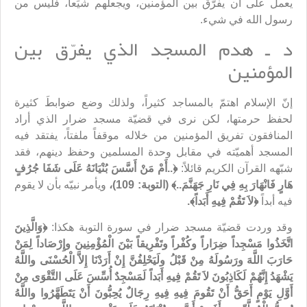
يعمل على أن يفرّق بين المؤمنين، ويجعلهم شيَعاً، فليس من
رسول الله في شيء.
د ـ هدم المسجد الذي يفرّق بين
المؤمنين
إنّ الإسلام اهتمّ بالمساجد كثيراً، ولذلك وضع ضوابطَ كثيرة
لحفظ حرمتها، لكن نرى في قضيّة مسجد ضرار الذي أراد
المنافقون تفريق المؤمنين من خلاله موقفاً ملفتاً، يفتقد فيه
المسجد أهميّته في مقابل وحدة المسلمين وحفظ دينهم، فقد
شبّهه القرآن الكريم قائلاً:
﴿..أَمْ مَنْ
أَسَّسَ بُنْيَانَهُ عَلَى شَفَا جُرُفٍ
هَارٍ فَانْهَارَ بِهِ فِي نَارِ جَهَنَّمَ
..﴾ (التوبة: 109)،
ويأمر نبيّه بأن لا يقوم
فيه أبداً
﴿
لاَ تَقُمْ فِيهِ أَبَداً﴾.
وقد وردت قضيّة مسجد ضرار في سورة التوبة هكذا:
﴿وَالَّذِينَ
اتَّخَذُوا مَسْجِداً ضِرَاراً وكُفْراً وتَفْرِيقاً بَيْنَ الْمُؤْمِنِينَ وإِرْصَاداً لِمَنْ
حَارَبَ اللَّهَ ورَسُولَهُ مِنْ قَبْلُ ولَيَحْلِفُنَّ إِنْ أَرَدْنَا إِلاَّ الْحُسْنَى واللَّهُ
يَشْهَدُ إِنَّهُمْ لَكَاذِبُونَ لاَ تَقُمْ فِيهِ أَبَداً لَمَسْجِدٌ أُسِّسَ عَلَى التَّقْوَى مِنْ
أَوَّلِ يَوْمٍ أَحَقُّ أَنْ تَقُومَ فِيهِ فِيهِ رِجَالٌ يُحِبُّونَ أَنْ يَتَطَهَّرُوا واللَّهُ