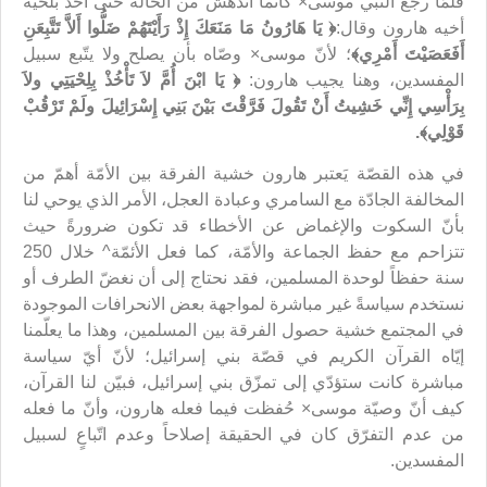
فلمّا رجع النبي موسى× كأنّما اندهش من الحالة حتى أخذ بلحية
أخيه هارون وقال:
﴿
يَا هَارُونُ مَا مَنَعَكَ إِذْ رَأَيْتَهُمْ ضَلُّوا أَلاَّ تَتَّبِعَنِ
أَفَعَصَيْتَ أَمْرِي
﴾
؛ لأنّ موسى× وصّاه بأن يصلح ولا يتّبع سبيل
المفسدين، وهنا يجيب هارون:
﴿
يَا ابْنَ أُمَّ لاَ تَأْخُذْ بِلِحْيَتِي ولاَ
بِرَأْسِي إِنِّي خَشِيتُ أَنْ تَقُولَ فَرَّقْتَ بَيْنَ بَنِي إِسْرَائِيلَ ولَمْ تَرْقُبْ
قَوْلِي
﴾.
في هذه القصّة يَعتبر هارون خشية الفرقة بين الأمّة أهمّ من
المخالفة الجادّة مع السامري وعبادة العجل، الأمر الذي يوحي لنا
بأنّ السكوت والإغماض عن الأخطاء قد تكون ضرورةً حيث
تتزاحم مع حفظ الجماعة والأمّة، كما فعل الأئمّة^ خلال 250
سنة حفظاً لوحدة المسلمين، فقد نحتاج إلى أن نغضّ الطرف أو
نستخدم سياسةً غير مباشرة لمواجهة بعض الانحرافات الموجودة
في المجتمع خشية حصول الفرقة بين المسلمين، وهذا ما يعلّمنا
إيّاه القرآن الكريم في قصّة بني إسرائيل؛ لأنّ أيّ سياسة
مباشرة كانت ستؤدّي إلى تمزّق بني إسرائيل، فبيّن لنا القرآن،
كيف أنّ وصيّة موسى× حُفظت فيما فعله هارون، وأنّ ما فعله
من عدم التفرّق كان في الحقيقة إصلاحاً وعدم اتّباعٍ لسبيل
المفسدين.