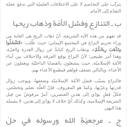
يترتّب على التخاصم لا على الاختلافات العلميّة التي تدفع عجلة
التقدّم إلى الأمام.
ب ـ التنازع وفشل الأمّة وذهاب ريحها
قد نفهم من هذه الآية الشريفة، أنّ ذهاب الريح هي الغاية من
وراء تحريم النزاع في المجتمع الإيماني؛ حيث علّلت: ﴿
فَتَفْشَلُوا
وتَذْهَبَ رِيحُكُمْ
﴾، وذهاب الريح كنايةٌ عن زوال القدرة والعزّة،
وهذا أمر طبيعي؛ لأنّ النزاع يوقِع الفرقة والاختلاف بين أبناء
الأمّة الإسلاميّة، حيث ينشغلون بالقضايا الداخليّة ويغفلون عن
الأعداء، وبالتالي تضعف قواهم فيطمع الأعداء بهم.
فالنزاع يسبّب فشل الأمّة الإسلاميّة وضعفها، ويوجب زوال
قدرتها وعزّتها، وكما هو المعروف، فإنّ العلّة تعمّم وتخصّص،
فكلّ فعلٍ يؤدّي إلى هذين العنصرين، أمرٌ مرفوضٌ من قِبل
الشريعة الإسلامية، وكذلك أيّ خلاف لا يؤدّي إلى هذين، لا يشمله
هذا النهي.
ج ـ مرجعيّة الله ورسوله في حلّ