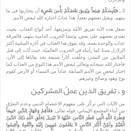
3 ـ
﴿يَلْبِسَكُمْ شِيَعاً ويُذِيقَ بَعْضَكُمْ بَأْسَ بَعْضٍ﴾
أن يتحاربوا في ما
بينهم، ويقتل بعضهم بعضاً، هذا عذابٌ اختاره الله لبعض الأمم.
تجعل هذه الآية تفريق الأمّة وتمزيقها، أحد أنواع العذاب، بحيث
يعتدي بعضهم على بعض، وتنشأ الحروب الدامية بينهم، فالفرقة
عذاب والوحدة نعمة، وقد يفوق هذا العذاب في آثاره السلبية أكثرَ
الزلازل شدةً كما رأيناه في الحروب العالميّة، حيث أدّت إلى قتل
الملايين من البشر، وخلّفت آثاراً شنيعة نجد بقاياها إلى الآن،
فاختار الله سبحانه وتعالى لبعض الأمم هذا النوع من العذاب كما
اختار لبعضٍ من الأمم السابقة عذاباً من السماء أو الأرض كقوم
نوح وهود وصالح وغيرهم.
و ـ تفريق الدين عملُ المشركين
من الآيات التي تركّز على مفهوم الاعتصام الديني وعدم التفرّق
بين أبناء المجتمع الإيماني، قوله تعالى:
﴿فَأَقِمْ وَجْهَكَ لِلدِّينِ حَنِيفاً
فِطْرَةَ اللَّهِ الَّتِي فَطَرَ النَّاسَ عَلَيْهَا لاَ تَبْدِيلَ لِخَلْقِ اللَّهِ ذٰلِكَ الدِّينُ
الْقَيِّمُ ولٰكِنَّ أَكْثَرَ النَّاسِ لاَ يَعْلَمُونَ مُنِيبِينَ إِلَيْهِ واتَّقُوهُ وأَقِيمُوا