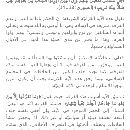
أَجَلٍ مُسَمًّى لَقُضِيَ بَيْنَهُمْ وإِنَّ الَّذِينَ أُورِثُوا الْكِتَابَ مِنْ بَعْدِهِمْ لَفِي
شَكٍّ مِنْهُ مُرِيبٍ﴾ (الشورى: 13 ـ 14).
تقول هذه الآية القرآنيّة الشريفة: إنّ الحكم بإقامة الدين وعدم
الفرقة، شريعة في الإسلام وهي ما أوصى به الله سبحانه وتعالى
أنبياءه السابقين من نوح وإبراهيم وموسى وعيسى^. وهم أولوا
العزم، وهذا ما يخبر عن مدى أهميّة هذا المبدأ في الأديان
السماويّة بأجمعها.
فعلى أبناء الأمّة الإسلاميّة أن يتمسّكوا بهذا المبدأ المهمّ، ويقيموا
الدين ويتحرّزوا من الفرقة فيه، لا أن يجعلوا الدين نفسه مادّة
للفرقة، كما نجده خلف الكثير من الخلافات في المجتمع
الإسلامي، بينما وفق هذه الآية الكريمة يجب أن يكون الدين
موجباً للالتئام والوحدة في الأمّة الدينيّة.
ثم تبيّن الآية أسباب هذه الفرقة، حيث تقول:
﴿ومَا تَفَرَّقُوا إِلاَّ مِنْ
بَعْدِ مَا جَاءَهُمُ الْعِلْمُ بَغْياً بَيْنَهُمْ﴾
، فمنشأ الفرقة إنّما هو البغي،
استناداً إلى الحصر الموجود في الآية، وإن أخفى نفسه خلف
أقنعة مختلفة دينيّة أو سياسيّة أو غير ذلك، إذاً ينحصر منشأ
الخلافات بمختلف أنحائها في الانحراف الأخلاقي، الذي سمّاه